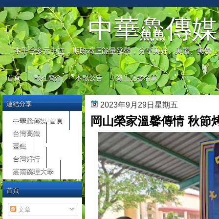
automaty do gier
中華鱻傳媒
本平台多元中立，期盼為正能量發聲，分享美好、美麗、美學，
首頁
報社簡介
本報公告
線上記者名單
連結分享
2023年9月29日星期五
岡山榮家溫馨傳情 秋節
中華鱻傳媒-首頁
台灣高鐵
臺鐵
台灣好行
嘉南藥理大學
首頁
文章