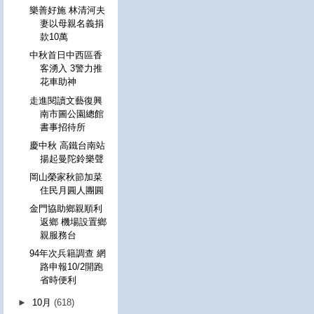
樂善好施 林清河夫
妻以母親名義捐
款10萬
中秋首日中西區香
客湧入 3警力推
花車助神
走進閱讀文藝復興
南市圖公園總館
書事招待所
慶中秋 高鐵台南站
揚起曼陀鈴樂聲
岡山榮家秋節加菜
住民月圓人團圓
金門協助鄉親順利
返鄉 機場設置鄉
親服務台
94年次兵籍調查 網
路申報10/2開跑
省時便利
►
10月
(618)