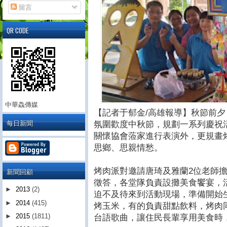
留言
QR CODE
中華鱻傳媒
【記者于郁金/高雄報導】秋節前
每日新聞
氛圍歡度中秋節，規劃一系列慶祝
關懷協會蒞家進行表演外，更規畫
思鄉、思親情愁。
烤肉派對邀請唐琦及雅蘭2位老師
新聞回顧
徵答，各堂隊負責設攤美食饗宴，
►
2013
(2)
迫不及待來到活動現場，準備開始
►
2014
(415)
烤玉米，有的負責甜點飲料，烤肉
►
2015
(1811)
台語歌曲，讓住民長輩享用美食時