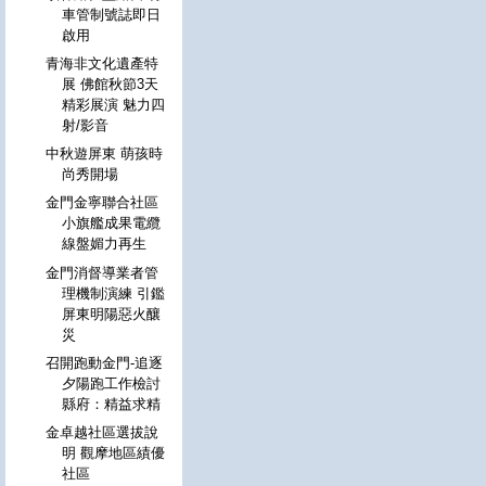
車管制號誌即日
啟用
青海非文化遺產特
展 佛館秋節3天
精彩展演 魅力四
射/影音
中秋遊屏東 萌孩時
尚秀開場
金門金寧聯合社區
小旗艦成果電纜
線盤媚力再生
金門消督導業者管
理機制演練 引鑑
屏東明陽惡火釀
災
召開跑動金門-追逐
夕陽跑工作檢討
縣府：精益求精
金卓越社區選拔說
明 觀摩地區績優
社區