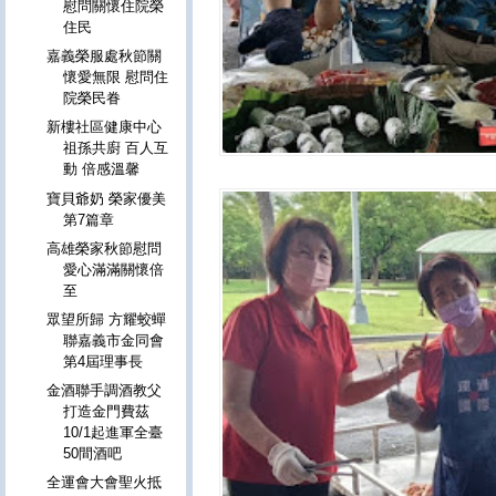
慰問關懷住院榮
住民
嘉義榮服處秋節關
懷愛無限 慰問住
院榮民眷
新樓社區健康中心
祖孫共廚 百人互
動 倍感溫馨
寶貝爺奶 榮家優美
第7篇章
高雄榮家秋節慰問
愛心滿滿關懷倍
至
眾望所歸 方耀蛟蟬
聯嘉義市金同會
第4屆理事長
金酒聯手調酒教父
打造⾦門費茲
10/1起進軍全臺
50間酒吧
全運會大會聖火抵