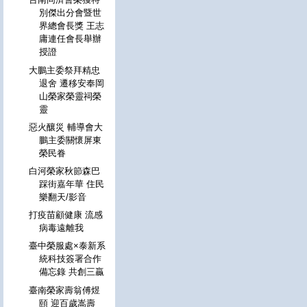
別傑出分會暨世
界總會長獎 王志
庸連任會長舉辦
授證
大鵬主委祭拜精忠
退舍 遷移安奉岡
山榮家榮靈祠榮
靈
惡火釀災 輔導會大
鵬主委關懷屏東
榮民眷
白河榮家秋節森巴
踩街嘉年華 住民
樂翻天/影音
打疫苗顧健康 流感
病毒遠離我
臺中榮服處×泰新系
統科技簽署合作
備忘錄 共創三贏
臺南榮家壽翁傅煜
頤 迎百歲嵩壽