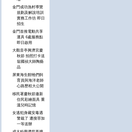
金門成功漁村導覽
規劃及解說培訓
實務工作坊 即日
招生
金門首推電動共享
運具 6處服務點
即日啟用
大觀音亭興濟宮慶
秋節 拍照打卡送
翁國禎大師陶藝
品
屏東海生館牠們飼
育員與海洋老師
心路歷程大公開
移民署慶秋節邀新
住民彩繪面具 重
溫兒時記憶
女逃犯身藏安毒遇
警栽了 遭搜罪加
一等送辦
成大科學濟世再擴