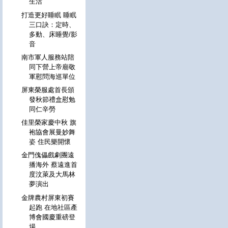
生活
打造更好睡眠 睡眠
三口訣：定時、
多動、床睡覺/影
音
南市軍人服務站陪
同下營上帝廟敬
軍慰問海巡單位
屏東榮服處首長頒
發秋節禮盒慰勉
同仁辛勞
佳里榮家慶中秋 旗
袍協會展曼妙舞
姿 住民樂開懷
金門傀儡戲劇團遠
播海外 蔡遠進首
度汶萊及大馬林
夢演出
金牌農村屏東初賽
起跑 在地社區產
博會國慶重磅登
場