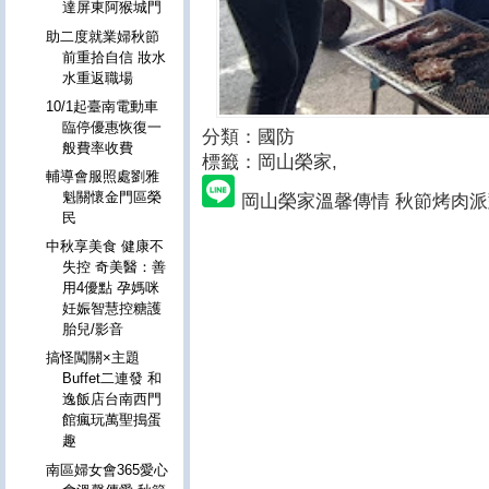
達屏東阿猴城門
助二度就業婦秋節
前重拾自信 妝水
水重返職場
10/1起臺南電動車
臨停優惠恢復一
分類：國防
般費率收費
標籤：岡山榮家
,
輔導會服照處劉雅
魁關懷金門區榮
岡山榮家溫馨傳情 秋節烤肉
民
中秋享美食 健康不
失控 奇美醫：善
用4優點 孕媽咪
妊娠智慧控糖護
胎兒/影音
搞怪闖關×主題
Buffet二連發 和
逸飯店台南西門
館瘋玩萬聖搗蛋
趣
南區婦女會365愛心