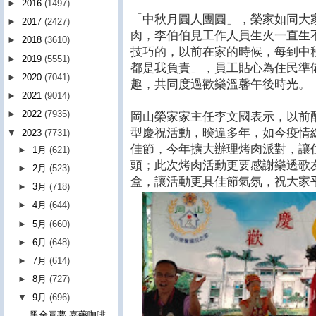
►
2016
(1497)
「中秋月圓人團圓」，榮家如同大
►
2017
(2427)
肉，李伯伯見工作人員生火一直生
►
2018
(3610)
技巧的，以前在家的時候，每到中
►
2019
(5551)
都是我負責」，員工貼心為住民準
►
2020
(7041)
趣，共同度過歡樂溫馨午後時光。
►
2021
(9014)
►
2022
(7935)
岡山榮家家主任李文國表示，以前
型慶祝活動，暌違多年，如今疫情
▼
2023
(7731)
佳節，今年擴大辦理烤肉派對，讓
►
1月
(621)
頭；此次烤肉活動更要感謝樂透歌
►
2月
(523)
盒，讓活動更具佳節氣氛，祝大家
►
3月
(718)
►
4月
(644)
►
5月
(660)
►
6月
(648)
►
7月
(614)
►
8月
(727)
▼
9月
(696)
黑金圓夢 嘉藥咖啡