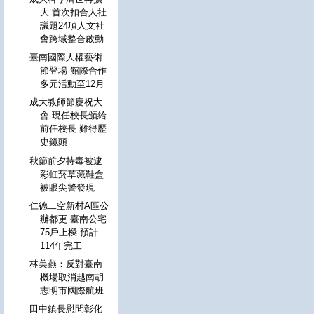
大 首次扣合人社
議題24項人文社
會跨域整合啟動
臺南國際人權藝術
節登場 館際合作
多元活動至12月
成大教師節慶祝大
會 現任校長頒給
前任校長 難得歷
史鏡頭
秋節前夕持毒被逮
彩虹菸草藏鞋盒
被眼尖警發現
仁德二空新村A區公
辦都更 臺南公宅
75戶上樑 預計
114年完工
林美燕：反對臺南
機場取消越南胡
志明市國際航班
田中鎮長慰問彰化