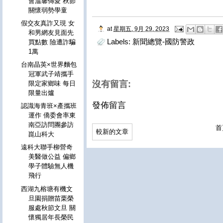
會溫馨傳愛 秋節
關懷弱勢學童
假交友真詐又現 女
at
星期五, 9月 29, 2023
和男網友見面先
Labels:
新聞總覽-國防警政
買點數 險遭詐騙
1萬
台南晶英×世界麵包
冠軍武子靖攜手
沒有留言:
限定家鄉味 每日
限量出爐
發佈留言
認識海青班×產攜班
運作 僑委會率東
南亞訪問團參訪
首
較新的文章
崑山科大
遠科大聯手柳營奇
美醫做公益 偏鄉
學子體驗無人機
飛行
西湖九榕塘有機文
旦園捐贈苗栗榮
服處秋節文旦 關
懷獨居年長榮民