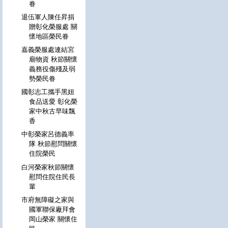
眷
退伍軍人陳任昇捐
贈彰化榮服處 關
懷地區榮民眷
嘉義榮服處連結宮
廟物資 秋節關懷
義務役傷殘及弱
勢榮民眷
國彰志工攜手黑妞
食品送愛 彰化榮
家中秋古早味飄
香
中彰榮家呂德義率
隊 秋節慰問關懷
住院榮民
白河榮家秋節關懷
慰問住院住民長
輩
市府無障礙之家與
國軍聯保廠拜會
岡山榮家 關懷住