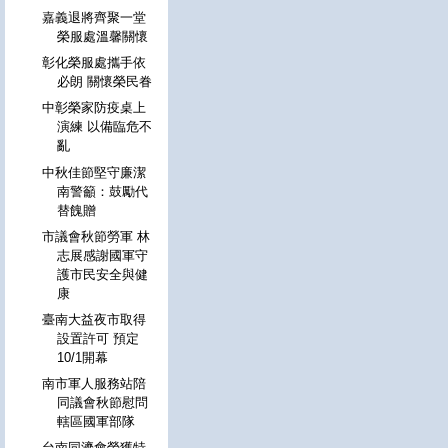
嘉義退將齊聚一堂
榮服處溫馨關懷
彰化榮服處攜手依
必朗 關懷榮民眷
中彰榮家防疫桌上
演練 以備臨危不
亂
中秋佳節堅守廉潔
南警籲：鼓勵代
替餽贈
市議會秋節勞軍 林
志展感謝國軍守
護市民安全與健
康
臺南大益夜市取得
設置許可 預定
10/1開幕
南市軍人服務站陪
同議會秋節慰問
轄區國軍部隊
台南同濟會榮獲特