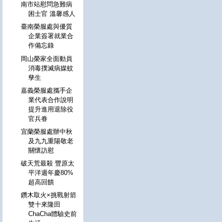
南市站慰問急難病
困士官 溫馨感人
臺南榮服處與優質
企業簽署就業合
作備忘錄
岡山榮家全面動員
消毒撲滅病媒蚊
孳生
嘉義榮服處攜手企
業代表合作說明
提升進用退除役
官兵眷
宜蘭榮服處辦中秋
及九九重陽敬老
關懷訪慰
破天荒最殺 豐原太
平洋週年慶80%
超高回饋
鑽木取火×挑戰射箭
雙十來隆田
ChaCha體驗史前