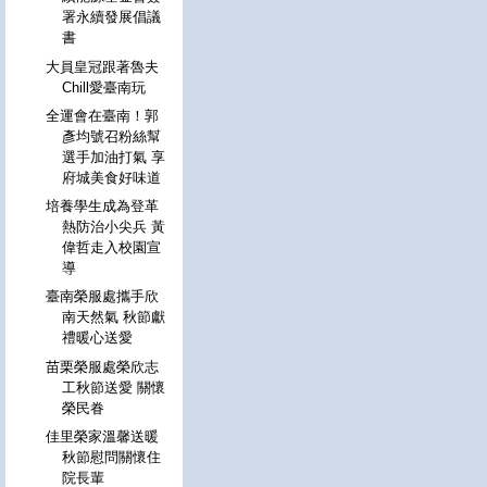
署永續發展倡議
書
大員皇冠跟著魯夫
Chill愛臺南玩
全運會在臺南！郭
彥均號召粉絲幫
選手加油打氣 享
府城美食好味道
培養學生成為登革
熱防治小尖兵 黃
偉哲走入校園宣
導
臺南榮服處攜手欣
南天然氣 秋節獻
禮暖心送愛
苗栗榮服處榮欣志
工秋節送愛 關懷
榮民眷
佳里榮家溫馨送暖
秋節慰問關懷住
院長輩