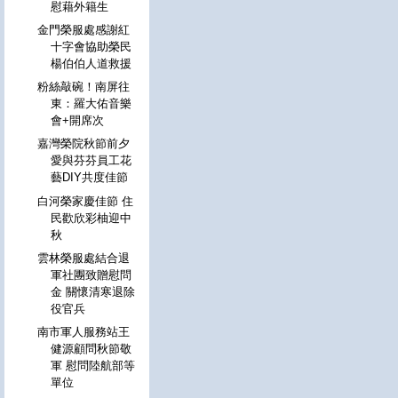
慰藉外籍生
金門榮服處感謝紅
十字會協助榮民
楊伯伯人道救援
粉絲敲碗！南屏往
東：羅大佑音樂
會+開席次
嘉灣榮院秋節前夕
愛與芬芬員工花
藝DIY共度佳節
白河榮家慶佳節 住
民歡欣彩柚迎中
秋
雲林榮服處結合退
軍社團致贈慰問
金 關懷清寒退除
役官兵
南市軍人服務站王
健源顧問秋節敬
軍 慰問陸航部等
單位