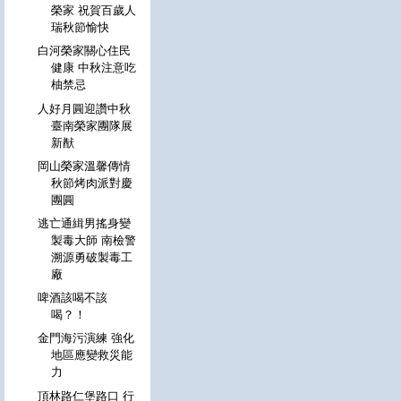
榮家 祝賀百歲人
瑞秋節愉快
白河榮家關心住民
健康 中秋注意吃
柚禁忌
人好月圓迎讚中秋
臺南榮家團隊展
新猷
岡山榮家溫馨傳情
秋節烤肉派對慶
團圓
逃亡通緝男搖身變
製毒大師 南檢警
溯源勇破製毒工
廠
啤酒該喝不該
喝？！
金門海污演練 強化
地區應變救災能
力
頂林路仁堡路口 行