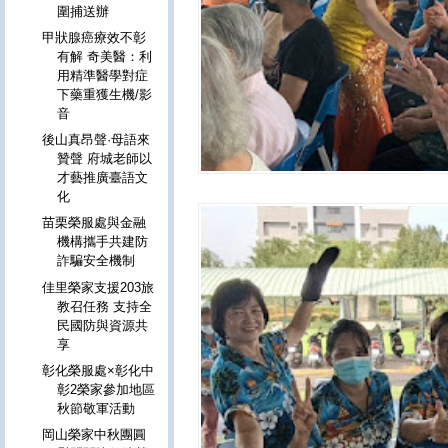
圍捕送辦
甲狀腺癌療效不彰
有解 奇美醫：利
用精準醫學對症
下藥重獲生機/影
音
後山真昂聲·母語來
贊聲 府城老師以
才藝推廣臺語文
化
苗栗榮服處與金融
機構攜手共建防
詐騙安全機制
佳里榮家支援203旅
教召任務 支持全
民國防與資源共
享
彰化榮服處×彰化中
彰2榮家參加地區
秋節敬軍活動
岡山榮家中秋團圓