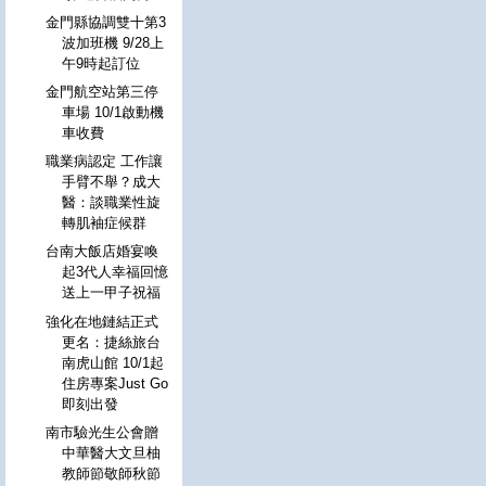
金門縣協調雙十第3
波加班機 9/28上
午9時起訂位
金門航空站第三停
車場 10/1啟動機
車收費
職業病認定 工作讓
手臂不舉？成大
醫：談職業性旋
轉肌袖症候群
台南大飯店婚宴喚
起3代人幸福回憶
送上一甲子祝福
強化在地鏈結正式
更名：捷絲旅台
南虎山館 10/1起
住房專案Just Go
即刻出發
南市驗光生公會贈
中華醫大文旦柚
教師節敬師秋節