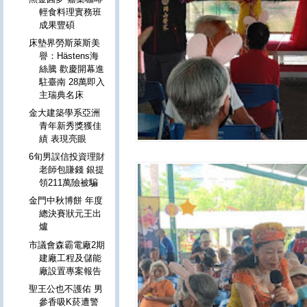
輕食料理實務班
成果豐碩
床墊界勞斯萊斯美
譽：Hästens海
絲騰 歡慶開幕進
駐臺南 28萬即入
主瑞典名床
金大建築學系亞洲
青年新秀獎獲佳
績 表現亮眼
6旬男誤信投資理財
老師包賺錢 銀提
領211萬險被騙
金門中秋博餅 年度
總決賽狀元王出
爐
市議會森霸電廠2期
建廠工程及儲能
廠設置專案報告
聖王公也不護佑 男
參香吸K菸遭警