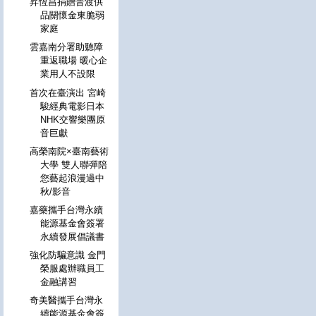
昇恆昌捐贈普渡供
品關懷金東脆弱
家庭
雲嘉南分署助聽障
重返職場 暖心企
業用人不設限
首次在臺演出 宮崎
駿經典電影日本
NHK交響樂團原
音巨獻
高榮南院×臺南藝術
大學 雙人聯彈陪
您藝起浪漫過中
秋/影音
嘉藥攜手台灣永續
能源基金會簽署
永續發展倡議書
強化防騙意識 金門
榮服處辦職員工
金融講習
奇美醫攜手台灣永
續能源基金會簽