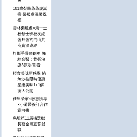
民
101歲榮民爺爺慶嵩
壽 榮服處溫馨祝
福
雲林榮服處×第一士
校領士班校友總
會拜會玄門山共
商資源連結
打斷手骨顛倒勇 郭
綜合醫：骨折治
療3原則/影音
輕食美味新感覺 鮪
魚沙拉限時優惠
星級美味1+1解
密大公開
佳里榮家×敏惠護專
×小港醫簽訂合作
意向書
烏坵第11屆補選鄉
長蔡金照宣誓就
職