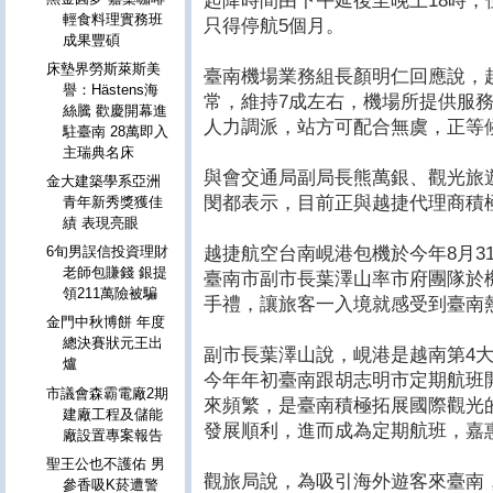
起降時間由下午延後至晚上18時
輕食料理實務班
只得停航5個月。
成果豐碩
床墊界勞斯萊斯美
臺南機場業務組長顏明仁回應說，
譽：Hästens海
常，維持7成左右，機場所提供服
絲騰 歡慶開幕進
人力調派，站方可配合無虞，正等
駐臺南 28萬即入
主瑞典名床
與會交通局副局長熊萬銀、觀光旅
金大建築學系亞洲
閔都表示，目前正與越捷代理商積
青年新秀獎獲佳
績 表現亮眼
越捷航空台南峴港包機於今年8月3
6旬男誤信投資理財
老師包賺錢 銀提
臺南市副市長葉澤山率市府團隊於
領211萬險被騙
手禮，讓旅客一入境就感受到臺南
金門中秋博餅 年度
總決賽狀元王出
副市長葉澤山說，峴港是越南第4
爐
今年年初臺南跟胡志明市定期航班
市議會森霸電廠2期
來頻繁，是臺南積極拓展國際觀光
建廠工程及儲能
發展順利，進而成為定期航班，嘉
廠設置專案報告
聖王公也不護佑 男
觀旅局說，為吸引海外遊客來臺南，
參香吸K菸遭警