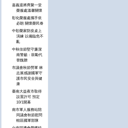
嘉義退將齊聚一堂
榮服處溫馨關懷
彰化榮服處攜手依
必朗 關懷榮民眷
中彰榮家防疫桌上
演練 以備臨危不
亂
中秋佳節堅守廉潔
南警籲：鼓勵代
替餽贈
市議會秋節勞軍 林
志展感謝國軍守
護市民安全與健
康
臺南大益夜市取得
設置許可 預定
10/1開幕
南市軍人服務站陪
同議會秋節慰問
轄區國軍部隊
台南同濟會榮獲特