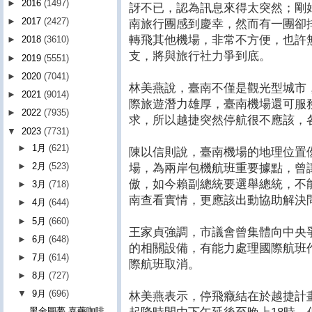
►
2016
(1497)
訝不已，認為訊息來得太突然；剛好
►
2017
(2427)
南旅行團感到慶幸，然而有一團卻排
轉飛其他機場，非常不方便，也許
►
2018
(3610)
支，將與旅行社力爭到底。
►
2019
(5551)
►
2020
(7041)
林美燕說，臺南不僅是觀光型城市
►
2021
(9014)
際旅遊潛力雄厚，臺南機場還可服
►
2022
(7935)
求，所以越捷突然停航很不應該，
▼
2023
(7731)
►
1月
(621)
陳以信則說，臺南機場的地理位置優
►
2月
(523)
場，為兩岸包機航班重要據點，曾
傲，如今賴副總統要選舉總統，不
►
3月
(718)
南查看實情，更應該出動協助解決
►
4月
(644)
►
5月
(660)
王家貞強調，市議會曾集體向中央
►
6月
(648)
的相關設備，有能力處理國際航班
►
7月
(614)
際航班取消。
►
8月
(727)
▼
9月
(696)
林美燕表示，停飛癥結在於越捷計
黑金圓夢 嘉藥咖啡