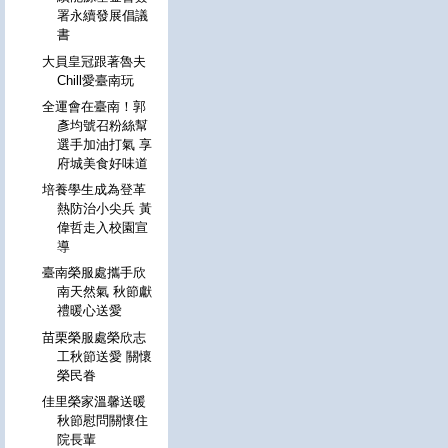
署永續發展倡議
書
大員皇冠跟著魯夫
Chill愛臺南玩
全運會在臺南！郭
彥均號召粉絲幫
選手加油打氣 享
府城美食好味道
培養學生成為登革
熱防治小尖兵 黃
偉哲走入校園宣
導
臺南榮服處攜手欣
南天然氣 秋節獻
禮暖心送愛
苗栗榮服處榮欣志
工秋節送愛 關懷
榮民眷
佳里榮家溫馨送暖
秋節慰問關懷住
院長輩