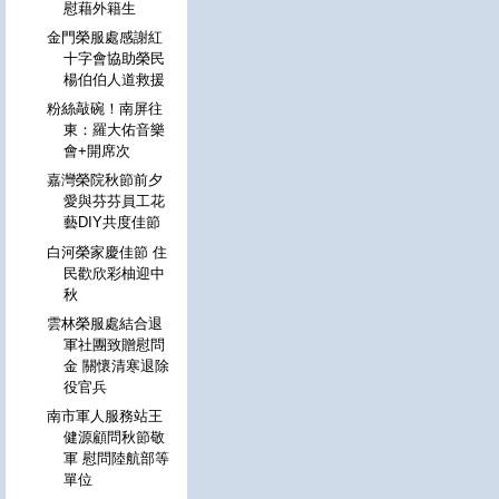
慰藉外籍生
金門榮服處感謝紅
十字會協助榮民
楊伯伯人道救援
粉絲敲碗！南屏往
東：羅大佑音樂
會+開席次
嘉灣榮院秋節前夕
愛與芬芬員工花
藝DIY共度佳節
白河榮家慶佳節 住
民歡欣彩柚迎中
秋
雲林榮服處結合退
軍社團致贈慰問
金 關懷清寒退除
役官兵
南市軍人服務站王
健源顧問秋節敬
軍 慰問陸航部等
單位