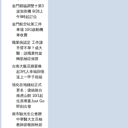
金門縣協調雙十第3
波加班機 9/28上
午9時起訂位
金門航空站第三停
車場 10/1啟動機
車收費
職業病認定 工作讓
手臂不舉？成大
醫：談職業性旋
轉肌袖症候群
台南大飯店婚宴喚
起3代人幸福回憶
送上一甲子祝福
強化在地鏈結正式
更名：捷絲旅台
南虎山館 10/1起
住房專案Just Go
即刻出發
南市驗光生公會贈
中華醫大文旦柚
教師節敬師秋節