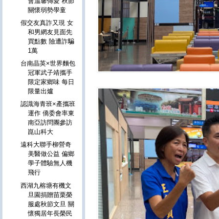
會溫馨傳愛 秋節
關懷弱勢學童
假交友真詐又現 女
和男網友見面先
買點數 險遭詐騙
1萬
台南晶英×世界麵包
冠軍武子靖攜手
限定家鄉味 每日
限量出爐
認識海青班×產攜班
運作 僑委會率東
南亞訪問團參訪
崑山科大
遠科大聯手柳營奇
美醫做公益 偏鄉
學子體驗無人機
飛行
西湖九榕塘有機文
旦園捐贈苗栗榮
服處秋節文旦 關
懷獨居年長榮民