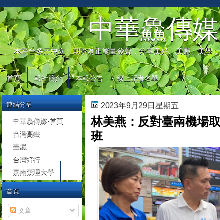
automaty do gier
中華鱻傳媒
本平台多元中立，期盼為正能量發聲，分享美好、美麗、美學，
首頁
報社簡介
本報公告
線上記者名單
連結分享
2023年9月29日星期五
林美燕：反對臺南機場
中華鱻傳媒-首頁
台灣高鐵
班
臺鐵
台灣好行
嘉南藥理大學
首頁
文章