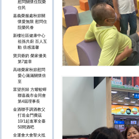
慰問關懷住院榮
住民
嘉義榮服處秋節關
懷愛無限 慰問住
院榮民眷
新樓社區健康中心
祖孫共廚 百人互
動 倍感溫馨
寶貝爺奶 榮家優美
第7篇章
高雄榮家秋節慰問
愛心滿滿關懷倍
至
眾望所歸 方耀蛟蟬
聯嘉義市金同會
第4屆理事長
金酒聯手調酒教父
打造⾦門費茲
10/1起進軍全臺
50間酒吧
全運會大會聖火抵