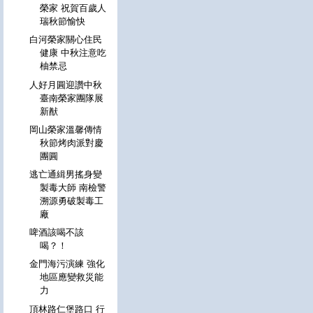
榮家 祝賀百歲人
瑞秋節愉快
白河榮家關心住民
健康 中秋注意吃
柚禁忌
人好月圓迎讚中秋
臺南榮家團隊展
新猷
岡山榮家溫馨傳情
秋節烤肉派對慶
團圓
逃亡通緝男搖身變
製毒大師 南檢警
溯源勇破製毒工
廠
啤酒該喝不該
喝？！
金門海污演練 強化
地區應變救災能
力
頂林路仁堡路口 行