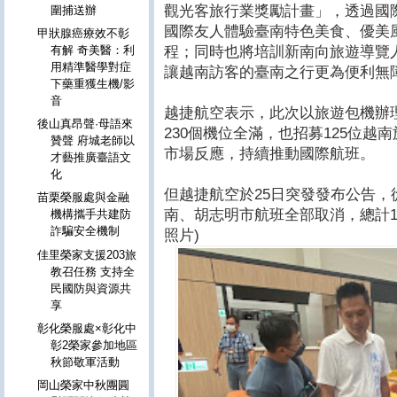
觀光客旅行業獎勵計畫」，透過國
圍捕送辦
國際友人體驗臺南特色美食、優美
甲狀腺癌療效不彰
程；同時也將培訓新南向旅遊導覽
有解 奇美醫：利
用精準醫學對症
讓越南訪客的臺南之行更為便利無
下藥重獲生機/影
音
越捷航空表示，此次以旅遊包機辦
後山真昂聲·母語來
230個機位全滿，也招募125位越
贊聲 府城老師以
市場反應，持續推動國際航班。
才藝推廣臺語文
化
但越捷航空於25日突發發布公告，從
苗栗榮服處與金融
南、胡志明市航班全部取消，總計1
機構攜手共建防
詐騙安全機制
照片)
佳里榮家支援203旅
教召任務 支持全
民國防與資源共
享
彰化榮服處×彰化中
彰2榮家參加地區
秋節敬軍活動
岡山榮家中秋團圓