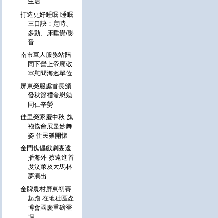
生活
打造更好睡眠 睡眠
三口訣：定時、
多動、床睡覺/影
音
南市軍人服務站陪
同下營上帝廟敬
軍慰問海巡單位
屏東榮服處首長頒
發秋節禮盒慰勉
同仁辛勞
佳里榮家慶中秋 旗
袍協會展曼妙舞
姿 住民樂開懷
金門傀儡戲劇團遠
播海外 蔡遠進首
度汶萊及大馬林
夢演出
金牌農村屏東初賽
起跑 在地社區產
博會國慶重磅登
場