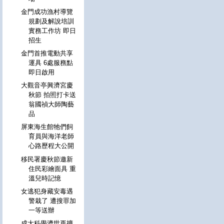
金門成功漁村導覽
規劃及解說培訓
實務工作坊 即日
招生
金門首推電動共享
運具 6處服務點
即日啟用
大觀音亭興濟宮慶
秋節 拍照打卡送
翁國禎大師陶藝
品
屏東海生館牠們飼
育員與海洋老師
心路歷程大公開
移民署慶秋節邀新
住民彩繪面具 重
溫兒時記憶
女逃犯身藏安毒遇
警栽了 遭搜罪加
一等送辦
成大科學濟世再擴