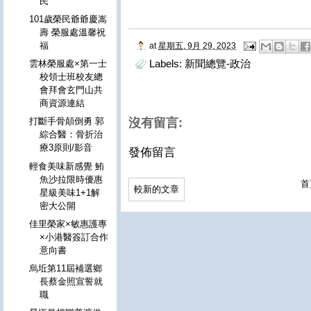
民
101歲榮民爺爺慶嵩
壽 榮服處溫馨祝
福
at
星期五, 9月 29, 2023
Labels:
新聞總覽-政治
雲林榮服處×第一士
校領士班校友總
會拜會玄門山共
商資源連結
沒有留言:
打斷手骨顛倒勇 郭
綜合醫：骨折治
療3原則/影音
發佈留言
輕食美味新感覺 鮪
魚沙拉限時優惠
首
較新的文章
星級美味1+1解
密大公開
佳里榮家×敏惠護專
×小港醫簽訂合作
意向書
烏坵第11屆補選鄉
長蔡金照宣誓就
職