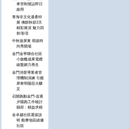
車管制號誌即日
啟用
青海非文化遺產特
展 佛館秋節3天
精彩展演 魅力四
射/影音
中秋遊屏東 萌孩時
尚秀開場
金門金寧聯合社區
小旗艦成果電纜
線盤媚力再生
金門消督導業者管
理機制演練 引鑑
屏東明陽惡火釀
災
召開跑動金門-追逐
夕陽跑工作檢討
縣府：精益求精
金卓越社區選拔說
明 觀摩地區績優
社區