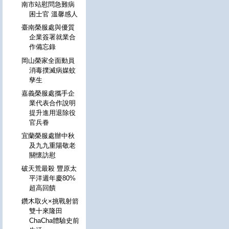
南市站慰問急難病
困士官 溫馨感人
臺南榮服處與優質
企業簽署就業合
作備忘錄
岡山榮家全面動員
消毒撲滅病媒蚊
孳生
嘉義榮服處攜手企
業代表合作說明
提升進用退除役
官兵眷
宜蘭榮服處辦中秋
及九九重陽敬老
關懷訪慰
破天荒最殺 豐原太
平洋週年慶80%
超高回饋
鑽木取火×挑戰射箭
雙十來隆田
ChaCha體驗史前