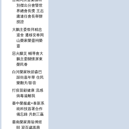
別傑出分會暨世
界總會長獎 王志
庸連任會長舉辦
授證
大鵬主委祭拜精忠
退舍 遷移安奉岡
山榮家榮靈祠榮
靈
惡火釀災 輔導會大
鵬主委關懷屏東
榮民眷
白河榮家秋節森巴
踩街嘉年華 住民
樂翻天/影音
打疫苗顧健康 流感
病毒遠離我
臺中榮服處×泰新系
統科技簽署合作
備忘錄 共創三贏
臺南榮家壽翁傅煜
頤 迎百歲嵩壽