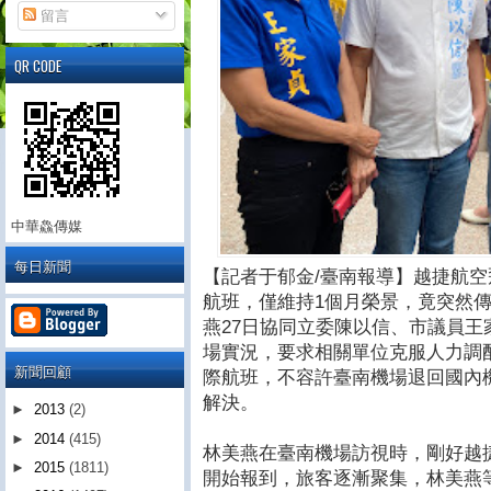
留言
QR CODE
中華鱻傳媒
每日新聞
【記者于郁金/臺南報導】越捷航
航班，僅維持1個月榮景，竟突然傳
燕27日協同立委陳以信、市議員
場實況，要求相關單位克服人力調
新聞回顧
際航班，不容許臺南機場退回國內
解決。
►
2013
(2)
►
2014
(415)
林美燕在臺南機場訪視時，剛好越
►
2015
(1811)
開始報到，旅客逐漸聚集，林美燕