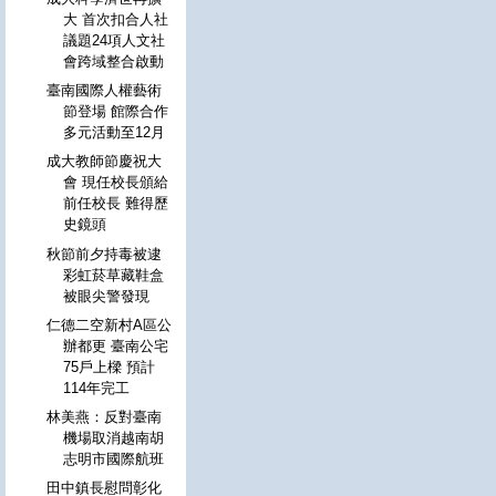
大 首次扣合人社
議題24項人文社
會跨域整合啟動
臺南國際人權藝術
節登場 館際合作
多元活動至12月
成大教師節慶祝大
會 現任校長頒給
前任校長 難得歷
史鏡頭
秋節前夕持毒被逮
彩虹菸草藏鞋盒
被眼尖警發現
仁德二空新村A區公
辦都更 臺南公宅
75戶上樑 預計
114年完工
林美燕：反對臺南
機場取消越南胡
志明市國際航班
田中鎮長慰問彰化