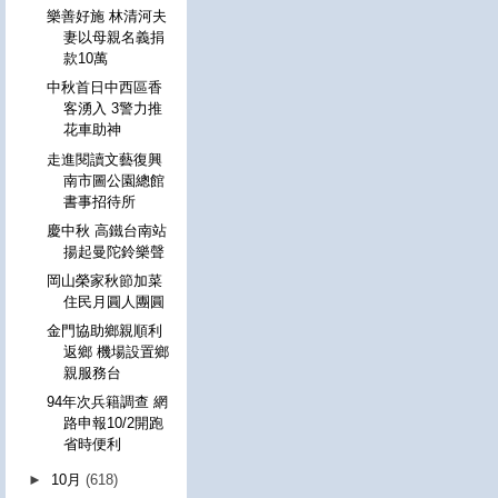
樂善好施 林清河夫
妻以母親名義捐
款10萬
中秋首日中西區香
客湧入 3警力推
花車助神
走進閱讀文藝復興
南市圖公園總館
書事招待所
慶中秋 高鐵台南站
揚起曼陀鈴樂聲
岡山榮家秋節加菜
住民月圓人團圓
金門協助鄉親順利
返鄉 機場設置鄉
親服務台
94年次兵籍調查 網
路申報10/2開跑
省時便利
►
10月
(618)