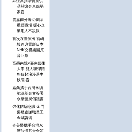
昇恆昌捐贈普渡供
品關懷金東脆弱
家庭
雲嘉南分署助聽障
重返職場 暖心企
業用人不設限
首次在臺演出 宮崎
駿經典電影日本
NHK交響樂團原
音巨獻
高榮南院×臺南藝術
大學 雙人聯彈陪
您藝起浪漫過中
秋/影音
嘉藥攜手台灣永續
能源基金會簽署
永續發展倡議書
強化防騙意識 金門
榮服處辦職員工
金融講習
奇美醫攜手台灣永
續能源基金會簽