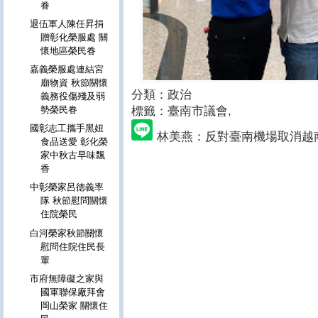
眷
退伍軍人陳任昇捐
贈彰化榮服處 關
懷地區榮民眷
嘉義榮服處連結宮
廟物資 秋節關懷
分類：政治
義務役傷殘及弱
標籤：臺南市議會
,
勢榮民眷
國彰志工攜手黑妞
林美燕：反對臺南機場取消越
食品送愛 彰化榮
家中秋古早味飄
香
中彰榮家呂德義率
隊 秋節慰問關懷
住院榮民
白河榮家秋節關懷
慰問住院住民長
輩
市府無障礙之家與
國軍聯保廠拜會
岡山榮家 關懷住