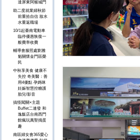
達屏東阿猴城門
助二度就業婦秋節
前重拾自信 妝水
水重返職場
10/1起臺南電動車
臨停優惠恢復一
般費率收費
輔導會服照處劉雅
魁關懷金門區榮
民
中秋享美食 健康不
失控 奇美醫：善
用4優點 孕媽咪
妊娠智慧控糖護
胎兒/影音
搞怪闖關×主題
Buffet二連發 和
逸飯店台南西門
館瘋玩萬聖搗蛋
趣
南區婦女會365愛心