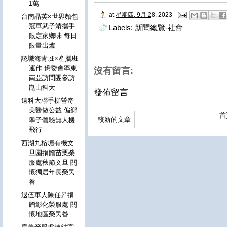
1萬
at
星期四, 9月 28, 2023
台南晶英×世界麵包
冠軍武子靖攜手
Labels:
新聞總覽-社會
限定家鄉味 每日
限量出爐
認識海青班×產攜班
運作 僑委會率東
沒有留言:
南亞訪問團參訪
崑山科大
發佈留言
遠科大聯手柳營奇
美醫做公益 偏鄉
首
較新的文章
學子體驗無人機
飛行
西湖九榕塘有機文
旦園捐贈苗栗榮
服處秋節文旦 關
懷獨居年長榮民
眷
退伍軍人陳任昇捐
贈彰化榮服處 關
懷地區榮民眷