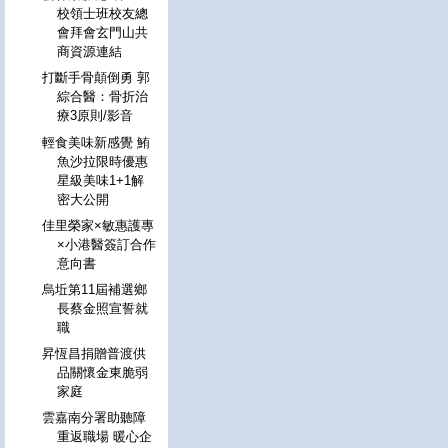
校領士班校友總
會拜會玄門山共
商資源連結
打斷手骨顛倒勇 郭
綜合醫：骨折治
療3原則/影音
輕食美味新感覺 鮪
魚沙拉限時優惠
星級美味1+1解
密大公開
佳里榮家×敏惠護專
×小港醫簽訂合作
意向書
烏坵第11屆補選鄉
長蔡金照宣誓就
職
昇恆昌捐贈普渡供
品關懷金東脆弱
家庭
雲嘉南分署助聽障
重返職場 暖心企