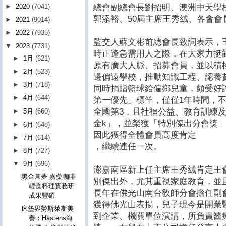
總會副總會長劉招明、澳洲中天學
►
2020
(7041)
郭添裕、50屆主席王秀絨、各會
►
2021
(9014)
►
2022
(7935)
監交人蘇文彬前總會長致詞表示，
▼
2023
(7731)
時正逢急需用人之際，在大家力挺
►
1月
(621)
原有廣大人脈、招募會員，並以積
►
2月
(523)
邊偏遠學校，推動知識工程、認養
►
3月
(718)
同時捐贈籃球給偏鄉兒童，頗受好
►
4月
(644)
第一優先」標竿，僅僅1年時間，
全國第3，且社福公益、教育訓練
►
5月
(660)
金k」，並榮獲「特別傑出分會獎
►
6月
(648)
因此獲得全體會員高度肯定
►
7月
(614)
，繼續連任一次。
►
8月
(727)
▼
9月
(696)
澎嘉南區新上任主席王秀絨肯定王
黑金圓夢 嘉藥咖啡
別傑出外，尤其重視家庭教育，並
輕食料理實務班
長年在佛光山南台敎師分會擔任副
成果豐碩
獲得佛光山表揚，兒子現今是開業
床墊界勞斯萊斯美
到企業、機關單位演講，所負責醫
譽：Hästens海