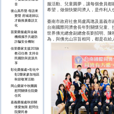
服活動、兒童圓夢，讓每個會員都
音
希望，做個快樂同濟人，是件利人
後山真昂聲·母語來
贊聲 府城老師以
才藝推廣臺語文
臺南市政府社會局盧禹璁及嘉義市
化
台南國際同濟會長年對關懷兒童、
苗栗榮服處與金融
世界佛光總會副總會長劉招明、陳
機構攜手共建防
為，與佛光山宗旨相同，都是在給
詐騙安全機制
佳里榮家支援203旅
教召任務 支持全
民國防與資源共
享
彰化榮服處×彰化中
彰2榮家參加地區
秋節敬軍活動
岡山榮家中秋團圓
慰問關懷住院榮
住民
嘉義榮服處秋節關
懷愛無限 慰問住
院榮民眷