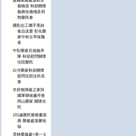
嘉義榮服處連結宮
廟物資 秋節關懷
義務役傷殘及弱
勢榮民眷
國彰志工攜手黑妞
食品送愛 彰化榮
家中秋古早味飄
香
中彰榮家呂德義率
隊 秋節慰問關懷
住院榮民
白河榮家秋節關懷
慰問住院住民長
輩
市府無障礙之家與
國軍聯保廠拜會
岡山榮家 關懷住
民
101歲榮民爺爺慶嵩
壽 榮服處溫馨祝
福
雲林榮服處×第一士