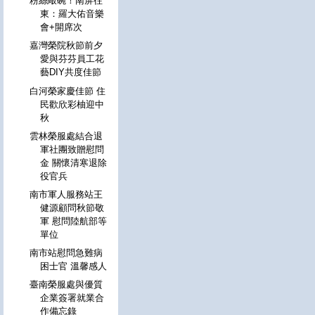
粉絲敲碗！南屏往
東：羅大佑音樂
會+開席次
嘉灣榮院秋節前夕
愛與芬芬員工花
藝DIY共度佳節
白河榮家慶佳節 住
民歡欣彩柚迎中
秋
雲林榮服處結合退
軍社團致贈慰問
金 關懷清寒退除
役官兵
南市軍人服務站王
健源顧問秋節敬
軍 慰問陸航部等
單位
南市站慰問急難病
困士官 溫馨感人
臺南榮服處與優質
企業簽署就業合
作備忘錄