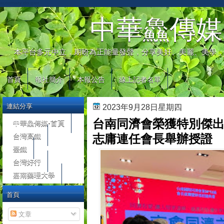
automaty do gier
中華鱻傳媒
本平台多元中立，期盼為正能量發聲，分享美好、美麗、美學，
首頁
報社簡介
本報公告
線上記者名單
連結分享
2023年9月28日星期四
台南同濟會榮獲特別傑出
中華鱻傳媒-首頁
台灣高鐵
志庸連任會長舉辦授證
臺鐵
台灣好行
嘉南藥理大學
首頁
文章