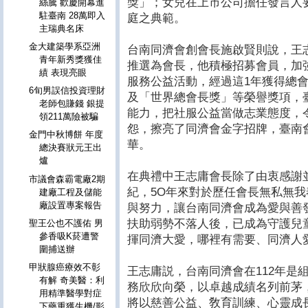
獎」；女兒在上市公司擔任發言人
絲騰 歡慶開幕進
駐臺南 28萬即入
庭之典範。
主瑞典名床
金大建築學系亞洲
台南同濟會創會長施啟賢則說，王
青年新秀獎獲佳
推選為會長，他積極招募會員，加
績 表現亮眼
服務公益活動，經過這1年獲得總會
6旬男誤信投資理財
及「世界總會長獎」等榮譽獎項，
老師包賺錢 銀提
能力，把社服公益當做志業態度，
領211萬險被騙
怨，擦亮了同濟會金字招牌，臺南
金門中秋博餅 年度
華。
總決賽狀元王出
爐
在典禮中王志庸會長除了由衷感謝
市議會森霸電廠2期
紀，5O年來對於歷任會長無私無
建廠工程及儲能
廠設置專案報告
與努力，讓台南同濟會成為愛與善
扶助弱勢不落人後，已成為守護兒
聖王公也不護佑 男
參香吸K菸遭警
揮同濟大愛，哪裡有需要、同濟人
圍捕送辦
甲狀腺癌療效不彰
王志庸説，台南同濟會在112年是
有解 奇美醫：利
務欣欣向榮，以卓越成績名列前茅，
用精準醫學對症
將以慈善公益、敎育訓練、心靈成
下藥重獲生機/影