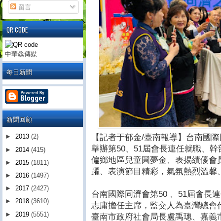
留言
QR CODE
中華鱻傳媒
每日新聞
新聞回顧
【記者于郁金/臺南報導】台南國際
►
2013
(2)
舉辦第50、51屆會長連任就職、
►
2014
(415)
偏鄉地區兒童圓夢金、表掦績優會
►
2015
(1811)
躍、表演節目精彩，氣氛熱烈溫馨
►
2016
(1497)
►
2017
(2427)
台南國際同濟會第50 、51屆會
►
2018
(3610)
志庸擔任主席，監交人為臺灣總會
►
2019
(5551)
臺南市政府社會局長盧禹璁、嘉義