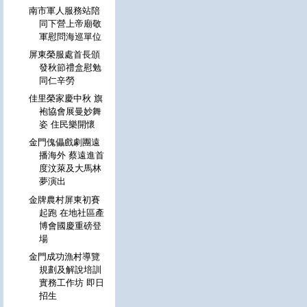
南市軍人服務站陪
同下營上帝廟敬
軍慰問海巡單位
屏東榮服處首長頒
發秋節禮盒慰勉
同仁辛勞
佳里榮家慶中秋 旗
袍協會展曼妙舞
姿 住民樂開懷
金門傀儡戲劇團遠
播海外 蔡遠進首
度汶萊及大馬林
夢演出
金牌農村屏東初賽
起跑 在地社區產
博會國慶重磅登
場
金門成功漁村導覽
規劃及解說培訓
實務工作坊 即日
招生