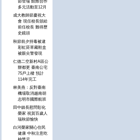
節登場 館際合作
多元活動至12月
成大教師節慶祝大
會 現任校長頒給
前任校長 難得歷
史鏡頭
秋節前夕持毒被逮
彩虹菸草藏鞋盒
被眼尖警發現
仁德二空新村A區公
辦都更 臺南公宅
75戶上樑 預計
114年完工
林美燕：反對臺南
機場取消越南胡
志明市國際航班
田中鎮長慰問彰化
榮家 祝賀百歲人
瑞秋節愉快
白河榮家關心住民
健康 中秋注意吃
柚禁忌