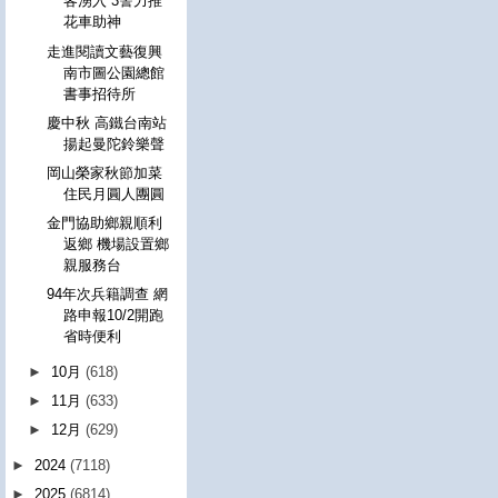
客湧入 3警力推
花車助神
走進閱讀文藝復興
南市圖公園總館
書事招待所
慶中秋 高鐵台南站
揚起曼陀鈴樂聲
岡山榮家秋節加菜
住民月圓人團圓
金門協助鄉親順利
返鄉 機場設置鄉
親服務台
94年次兵籍調查 網
路申報10/2開跑
省時便利
►
10月
(618)
►
11月
(633)
►
12月
(629)
►
2024
(7118)
►
2025
(6814)