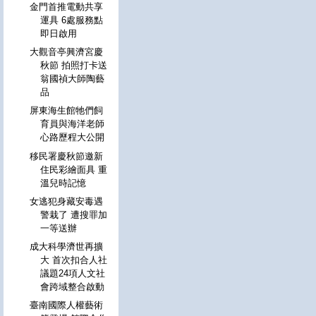
金門首推電動共享
運具 6處服務點
即日啟用
大觀音亭興濟宮慶
秋節 拍照打卡送
翁國禎大師陶藝
品
屏東海生館牠們飼
育員與海洋老師
心路歷程大公開
移民署慶秋節邀新
住民彩繪面具 重
溫兒時記憶
女逃犯身藏安毒遇
警栽了 遭搜罪加
一等送辦
成大科學濟世再擴
大 首次扣合人社
議題24項人文社
會跨域整合啟動
臺南國際人權藝術