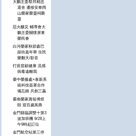
大鵬主委祭拜精忠
退舍 遷移安奉岡
山榮家榮靈祠榮
靈
惡火釀災 輔導會大
鵬主委關懷屏東
榮民眷
白河榮家秋節森巴
踩街嘉年華 住民
樂翻天/影音
打疫苗顧健康 流感
病毒遠離我
臺中榮服處×泰新系
統科技簽署合作
備忘錄 共創三贏
臺南榮家壽翁傅煜
頤 迎百歲嵩壽
金門縣協調雙十第3
波加班機 9/28上
午9時起訂位
金門航空站第三停