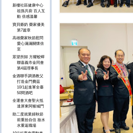
新樓社區健康中心
祖孫共廚 百人互
動 倍感溫馨
寶貝爺奶 榮家優美
第7篇章
高雄榮家秋節慰問
愛心滿滿關懷倍
至
眾望所歸 方耀蛟蟬
聯嘉義市金同會
第4屆理事長
金酒聯手調酒教父
打造⾦門費茲
10/1起進軍全臺
50間酒吧
全運會大會聖火抵
達屏東阿猴城門
助二度就業婦秋節
前重拾自信 妝水
水重返職場