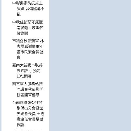
中彰榮家防疫桌上
演練 以備臨危不
亂
中秋佳節堅守廉潔
南警籲：鼓勵代
替餽贈
市議會秋節勞軍 林
志展感謝國軍守
護市民安全與健
康
臺南大益夜市取得
設置許可 預定
10/1開幕
南市軍人服務站陪
同議會秋節慰問
轄區國軍部隊
台南同濟會榮獲特
別傑出分會暨世
界總會長獎 王志
庸連任會長舉辦
授證