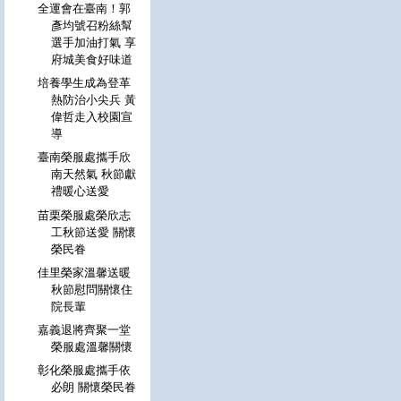
全運會在臺南！郭
彥均號召粉絲幫
選手加油打氣 享
府城美食好味道
培養學生成為登革
熱防治小尖兵 黃
偉哲走入校園宣
導
臺南榮服處攜手欣
南天然氣 秋節獻
禮暖心送愛
苗栗榮服處榮欣志
工秋節送愛 關懷
榮民眷
佳里榮家溫馨送暖
秋節慰問關懷住
院長輩
嘉義退將齊聚一堂
榮服處溫馨關懷
彰化榮服處攜手依
必朗 關懷榮民眷