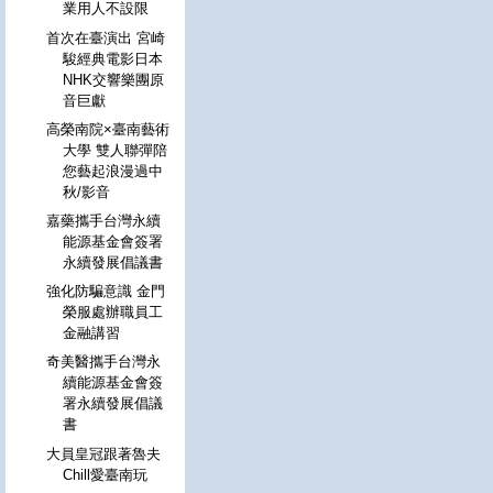
業用人不設限
首次在臺演出 宮崎
駿經典電影日本
NHK交響樂團原
音巨獻
高榮南院×臺南藝術
大學 雙人聯彈陪
您藝起浪漫過中
秋/影音
嘉藥攜手台灣永續
能源基金會簽署
永續發展倡議書
強化防騙意識 金門
榮服處辦職員工
金融講習
奇美醫攜手台灣永
續能源基金會簽
署永續發展倡議
書
大員皇冠跟著魯夫
Chill愛臺南玩