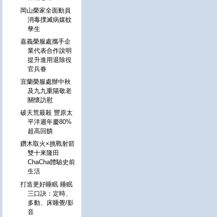
岡山榮家全面動員
消毒撲滅病媒蚊
孳生
嘉義榮服處攜手企
業代表合作說明
提升進用退除役
官兵眷
宜蘭榮服處辦中秋
及九九重陽敬老
關懷訪慰
破天荒最殺 豐原太
平洋週年慶80%
超高回饋
鑽木取火×挑戰射箭
雙十來隆田
ChaCha體驗史前
生活
打造更好睡眠 睡眠
三口訣：定時、
多動、床睡覺/影
音