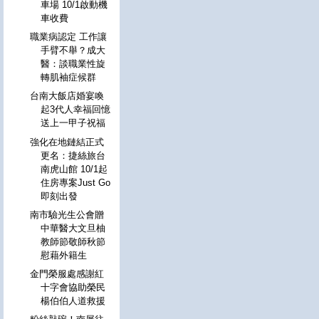
車場 10/1啟動機
車收費
職業病認定 工作讓
手臂不舉？成大
醫：談職業性旋
轉肌袖症候群
台南大飯店婚宴喚
起3代人幸福回憶
送上一甲子祝福
強化在地鏈結正式
更名：捷絲旅台
南虎山館 10/1起
住房專案Just Go
即刻出發
南市驗光生公會贈
中華醫大文旦柚
教師節敬師秋節
慰藉外籍生
金門榮服處感謝紅
十字會協助榮民
楊伯伯人道救援