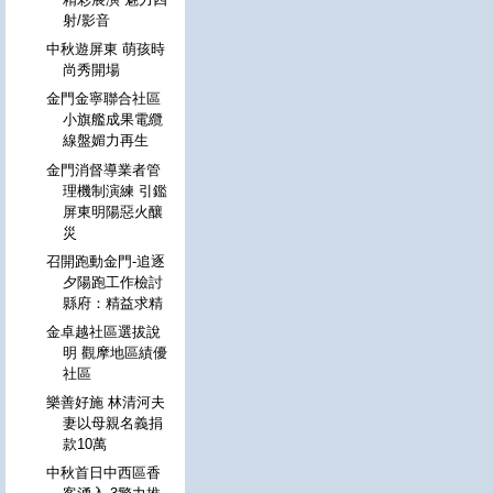
射/影音
中秋遊屏東 萌孩時
尚秀開場
金門金寧聯合社區
小旗艦成果電纜
線盤媚力再生
金門消督導業者管
理機制演練 引鑑
屏東明陽惡火釀
災
召開跑動金門-追逐
夕陽跑工作檢討
縣府：精益求精
金卓越社區選拔說
明 觀摩地區績優
社區
樂善好施 林清河夫
妻以母親名義捐
款10萬
中秋首日中西區香