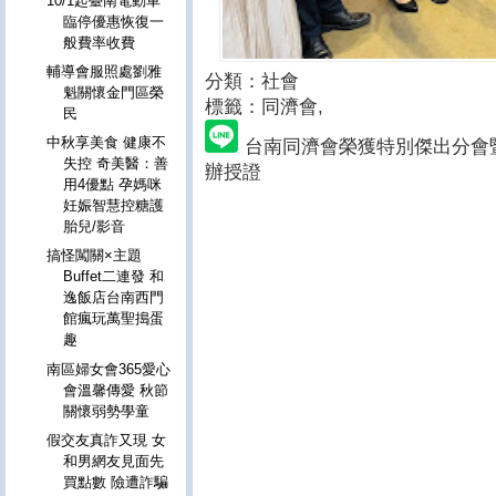
10/1起臺南電動車
臨停優惠恢復一
般費率收費
輔導會服照處劉雅
分類：社會
魁關懷金門區榮
標籤：同濟會
,
民
中秋享美食 健康不
台南同濟會榮獲特別傑出分會
失控 奇美醫：善
辦授證
用4優點 孕媽咪
妊娠智慧控糖護
胎兒/影音
搞怪闖關×主題
Buffet二連發 和
逸飯店台南西門
館瘋玩萬聖搗蛋
趣
南區婦女會365愛心
會溫馨傳愛 秋節
關懷弱勢學童
假交友真詐又現 女
和男網友見面先
買點數 險遭詐騙