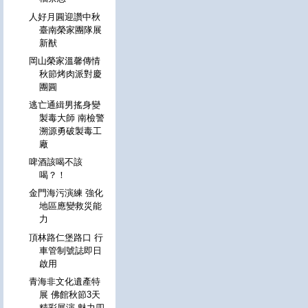
人好月圓迎讚中秋
臺南榮家團隊展
新猷
岡山榮家溫馨傳情
秋節烤肉派對慶
團圓
逃亡通緝男搖身變
製毒大師 南檢警
溯源勇破製毒工
廠
啤酒該喝不該
喝？！
金門海污演練 強化
地區應變救災能
力
頂林路仁堡路口 行
車管制號誌即日
啟用
青海非文化遺產特
展 佛館秋節3天
精彩展演 魅力四