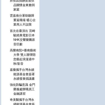
昇恆昌捐贈普渡供
品關懷金東脆弱
家庭
雲嘉南分署助聽障
重返職場 暖心企
業用人不設限
首次在臺演出 宮崎
駿經典電影日本
NHK交響樂團原
音巨獻
高榮南院×臺南藝術
大學 雙人聯彈陪
您藝起浪漫過中
秋/影音
嘉藥攜手台灣永續
能源基金會簽署
永續發展倡議書
強化防騙意識 金門
榮服處辦職員工
金融講習
奇美醫攜手台灣永
續能源基金會簽