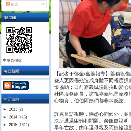
留言
QR CODE
中華鱻傳媒
每日新聞
【記者于郁金/嘉義報導】義務役
些人更因傷殘造成身體不同程度損
懷協助；日前嘉義城隍廟捐助愛心
社區服務組長，訪視嘉義地區義務役
新聞回顧
心物資，伯伯阿姨們都非常感謝。
►
2013
(2)
許處長訪視時，除悉心問候外，並
►
2014
(415)
決所遭遇困難和問題。榮服處說明
►
2015
(1811)
早年亡故，由年邁母親及阿姨輪流