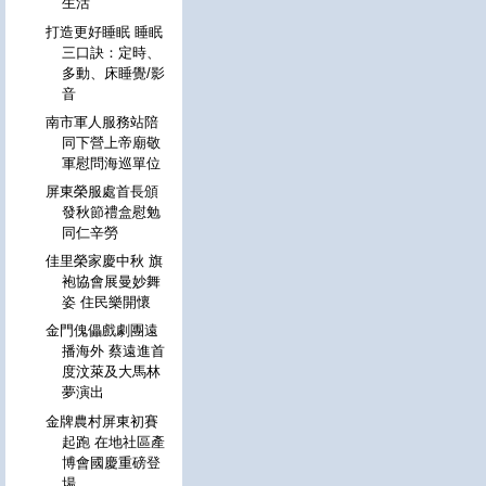
生活
打造更好睡眠 睡眠
三口訣：定時、
多動、床睡覺/影
音
南市軍人服務站陪
同下營上帝廟敬
軍慰問海巡單位
屏東榮服處首長頒
發秋節禮盒慰勉
同仁辛勞
佳里榮家慶中秋 旗
袍協會展曼妙舞
姿 住民樂開懷
金門傀儡戲劇團遠
播海外 蔡遠進首
度汶萊及大馬林
夢演出
金牌農村屏東初賽
起跑 在地社區產
博會國慶重磅登
場