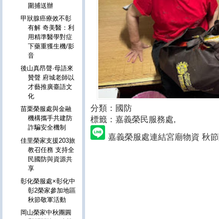
圍捕送辦
甲狀腺癌療效不彰
有解 奇美醫：利
用精準醫學對症
下藥重獲生機/影
音
後山真昂聲·母語來
贊聲 府城老師以
才藝推廣臺語文
化
分類：國防
苗栗榮服處與金融
機構攜手共建防
標籤：嘉義榮民服務處
,
詐騙安全機制
嘉義榮服處連結宮廟物資 秋
佳里榮家支援203旅
教召任務 支持全
民國防與資源共
享
彰化榮服處×彰化中
彰2榮家參加地區
秋節敬軍活動
岡山榮家中秋團圓