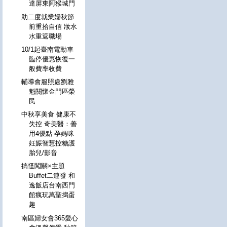
達屏東阿猴城門
助二度就業婦秋節
前重拾自信 妝水
水重返職場
10/1起臺南電動車
臨停優惠恢復一
般費率收費
輔導會服照處劉雅
魁關懷金門區榮
民
中秋享美食 健康不
失控 奇美醫：善
用4優點 孕媽咪
妊娠智慧控糖護
胎兒/影音
搞怪闖關×主題
Buffet二連發 和
逸飯店台南西門
館瘋玩萬聖搗蛋
趣
南區婦女會365愛心