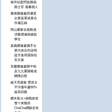
南市站慰問急難病
困士官 溫馨感人
臺南榮服處與優質
企業簽署就業合
作備忘錄
岡山榮家全面動員
消毒撲滅病媒蚊
孳生
嘉義榮服處攜手企
業代表合作說明
提升進用退除役
官兵眷
宜蘭榮服處辦中秋
及九九重陽敬老
關懷訪慰
破天荒最殺 豐原太
平洋週年慶80%
超高回饋
鑽木取火×挑戰射箭
雙十來隆田
ChaCha體驗史前