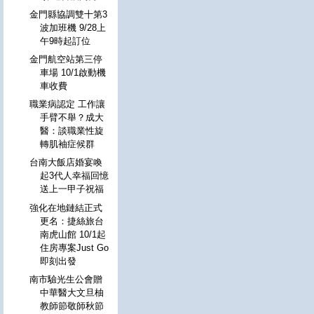
金門縣協調雙十第3
波加班機 9/28上
午9時起訂位
金門航空站第三停
車場 10/1啟動機
車收費
職業病認定 工作讓
手臂不舉？成大
醫：談職業性旋
轉肌袖症候群
台南大飯店婚宴喚
起3代人幸福回憶
送上一甲子祝福
強化在地鏈結正式
更名：捷絲旅台
南虎山館 10/1起
住房專案Just Go
即刻出發
南市驗光生公會贈
中華醫大文旦柚
教師節敬師秋節