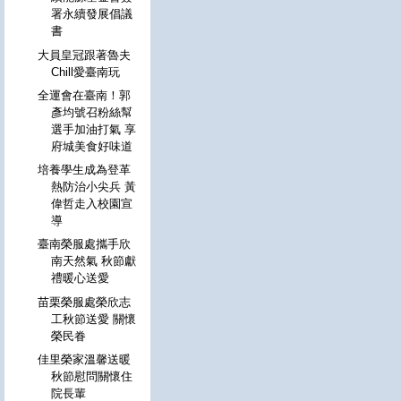
署永續發展倡議
書
大員皇冠跟著魯夫
Chill愛臺南玩
全運會在臺南！郭
彥均號召粉絲幫
選手加油打氣 享
府城美食好味道
培養學生成為登革
熱防治小尖兵 黃
偉哲走入校園宣
導
臺南榮服處攜手欣
南天然氣 秋節獻
禮暖心送愛
苗栗榮服處榮欣志
工秋節送愛 關懷
榮民眷
佳里榮家溫馨送暖
秋節慰問關懷住
院長輩