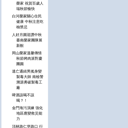
榮家 祝賀百歲人
瑞秋節愉快
白河榮家關心住民
健康 中秋注意吃
柚禁忌
人好月圓迎讚中秋
臺南榮家團隊展
新猷
岡山榮家溫馨傳情
秋節烤肉派對慶
團圓
逃亡通緝男搖身變
製毒大師 南檢警
溯源勇破製毒工
廠
啤酒該喝不該
喝？！
金門海污演練 強化
地區應變救災能
力
頂林路仁堡路口 行