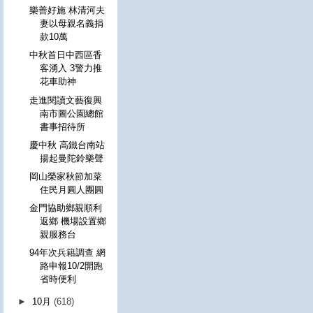
樂善好施 林清河夫
妻以母親名義捐
款10萬
中秋首日中西區香
客湧入 3警力推
花車助神
走進閱讀文藝復興
南市圖公園總館
書事招待所
慶中秋 高鐵台南站
揚起曼陀鈴樂聲
岡山榮家秋節加菜
住民月圓人團圓
金門協助鄉親順利
返鄉 機場設置鄉
親服務台
94年次兵籍調查 網
路申報10/2開跑
省時便利
►
10月
(618)