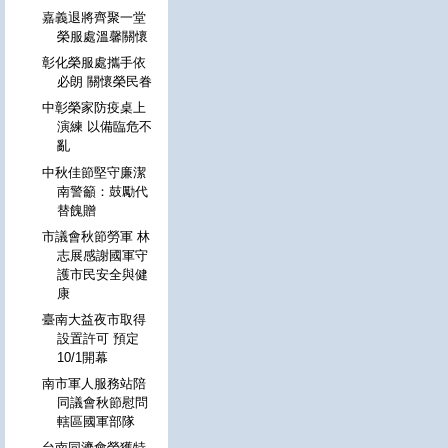
嘉義退將齊聚一堂
榮服處溫馨關懷
彰化榮服處攜手依
必朗 關懷榮民眷
中彰榮家防疫桌上
演練 以備臨危不
亂
中秋佳節堅守廉潔
南警籲：鼓勵代
替餽贈
市議會秋節勞軍 林
志展感謝國軍守
護市民安全與健
康
臺南大益夜市取得
設置許可 預定
10/1開幕
南市軍人服務站陪
同議會秋節慰問
轄區國軍部隊
台南同濟會榮獲特