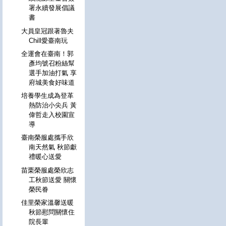
署永續發展倡議
書
大員皇冠跟著魯夫
Chill愛臺南玩
全運會在臺南！郭
彥均號召粉絲幫
選手加油打氣 享
府城美食好味道
培養學生成為登革
熱防治小尖兵 黃
偉哲走入校園宣
導
臺南榮服處攜手欣
南天然氣 秋節獻
禮暖心送愛
苗栗榮服處榮欣志
工秋節送愛 關懷
榮民眷
佳里榮家溫馨送暖
秋節慰問關懷住
院長輩