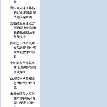
眷
退伍軍人陳任昇捐
贈彰化榮服處 關
懷地區榮民眷
嘉義榮服處連結宮
廟物資 秋節關懷
義務役傷殘及弱
勢榮民眷
國彰志工攜手黑妞
食品送愛 彰化榮
家中秋古早味飄
香
中彰榮家呂德義率
隊 秋節慰問關懷
住院榮民
白河榮家秋節關懷
慰問住院住民長
輩
市府無障礙之家與
國軍聯保廠拜會
岡山榮家 關懷住