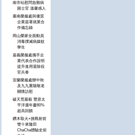
南市站慰問急難病
困士官 溫馨感人
臺南榮服處與優質
企業簽署就業合
作備忘錄
岡山榮家全面動員
消毒撲滅病媒蚊
孳生
嘉義榮服處攜手企
業代表合作說明
提升進用退除役
官兵眷
宜蘭榮服處辦中秋
及九九重陽敬老
關懷訪慰
破天荒最殺 豐原太
平洋週年慶80%
超高回饋
鑽木取火×挑戰射箭
雙十來隆田
ChaCha體驗史前