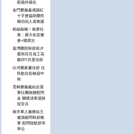
慰藉外籍生
金門榮服處感謝紅
十字會協助榮民
楊伯伯人道救援
粉絲敲碗！南屏往
東：羅大佑音樂
會+開席次
嘉灣榮院秋節前夕
愛與芬芬員工花
藝DIY共度佳節
白河榮家慶佳節 住
民歡欣彩柚迎中
秋
雲林榮服處結合退
軍社團致贈慰問
金 關懷清寒退除
役官兵
南市軍人服務站王
健源顧問秋節敬
軍 慰問陸航部等
單位