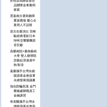
昇恆昌捐贈普渡供
品關懷金東脆弱
家庭
雲嘉南分署助聽障
重返職場 暖心企
業用人不設限
首次在臺演出 宮崎
駿經典電影日本
NHK交響樂團原
音巨獻
高榮南院×臺南藝術
大學 雙人聯彈陪
您藝起浪漫過中
秋/影音
嘉藥攜手台灣永續
能源基金會簽署
永續發展倡議書
強化防騙意識 金門
榮服處辦職員工
金融講習
奇美醫攜手台灣永
續能源基金會簽