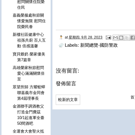
慰問關懷住院榮
住民
嘉義榮服處秋節關
懷愛無限 慰問住
院榮民眷
新樓社區健康中心
at
星期四, 9月 28, 2023
祖孫共廚 百人互
Labels:
新聞總覽-國防警政
動 倍感溫馨
寶貝爺奶 榮家優美
第7篇章
高雄榮家秋節慰問
沒有留言:
愛心滿滿關懷倍
至
發佈留言
眾望所歸 方耀蛟蟬
聯嘉義市金同會
首
第4屆理事長
較新的文章
金酒聯手調酒教父
打造⾦門費茲
10/1起進軍全臺
50間酒吧
全運會大會聖火抵