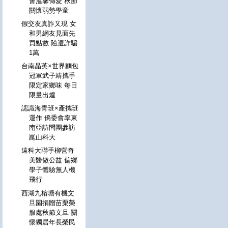
會溫馨傳愛 秋節
關懷弱勢學童
假交友真詐又現 女
和男網友見面先
買點數 險遭詐騙
1萬
台南晶英×世界麵包
冠軍武子靖攜手
限定家鄉味 每日
限量出爐
認識海青班×產攜班
運作 僑委會率東
南亞訪問團參訪
崑山科大
遠科大聯手柳營奇
美醫做公益 偏鄉
學子體驗無人機
飛行
西湖九榕塘有機文
旦園捐贈苗栗榮
服處秋節文旦 關
懷獨居年長榮民