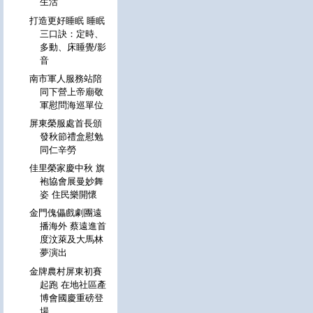
生活
打造更好睡眠 睡眠
三口訣：定時、
多動、床睡覺/影
音
南市軍人服務站陪
同下營上帝廟敬
軍慰問海巡單位
屏東榮服處首長頒
發秋節禮盒慰勉
同仁辛勞
佳里榮家慶中秋 旗
袍協會展曼妙舞
姿 住民樂開懷
金門傀儡戲劇團遠
播海外 蔡遠進首
度汶萊及大馬林
夢演出
金牌農村屏東初賽
起跑 在地社區產
博會國慶重磅登
場