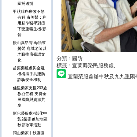
圍捕送辦
甲狀腺癌療效不彰
有解 奇美醫：利
用精準醫學對症
下藥重獲生機/影
音
後山真昂聲·母語來
贊聲 府城老師以
才藝推廣臺語文
分類：國防
化
標籤：宜蘭縣榮民服務處
,
苗栗榮服處與金融
機構攜手共建防
宜蘭榮服處辦中秋及九九重陽
詐騙安全機制
佳里榮家支援203旅
教召任務 支持全
民國防與資源共
享
彰化榮服處×彰化中
彰2榮家參加地區
秋節敬軍活動
岡山榮家中秋團圓