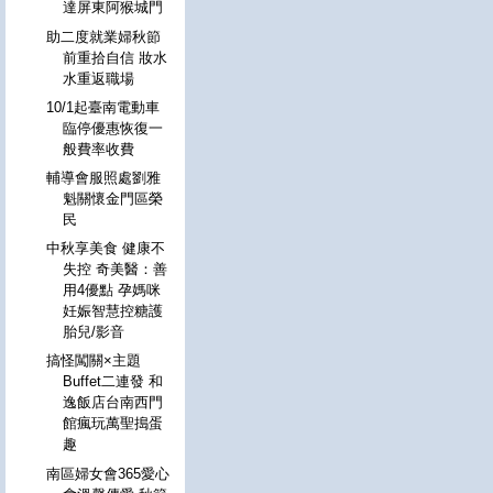
達屏東阿猴城門
助二度就業婦秋節
前重拾自信 妝水
水重返職場
10/1起臺南電動車
臨停優惠恢復一
般費率收費
輔導會服照處劉雅
魁關懷金門區榮
民
中秋享美食 健康不
失控 奇美醫：善
用4優點 孕媽咪
妊娠智慧控糖護
胎兒/影音
搞怪闖關×主題
Buffet二連發 和
逸飯店台南西門
館瘋玩萬聖搗蛋
趣
南區婦女會365愛心