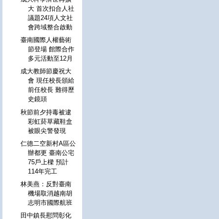
大 首次扣合人社
議題24項人文社
會跨域整合啟動
臺南國際人權藝術
節登場 館際合作
多元活動至12月
成大教師節慶祝大
會 現任校長頒給
前任校長 難得歷
史鏡頭
秋節前夕持毒被逮
彩虹菸草藏鞋盒
被眼尖警發現
仁德二空新村A區公
辦都更 臺南公宅
75戶上樑 預計
114年完工
林美燕：反對臺南
機場取消越南胡
志明市國際航班
田中鎮長慰問彰化