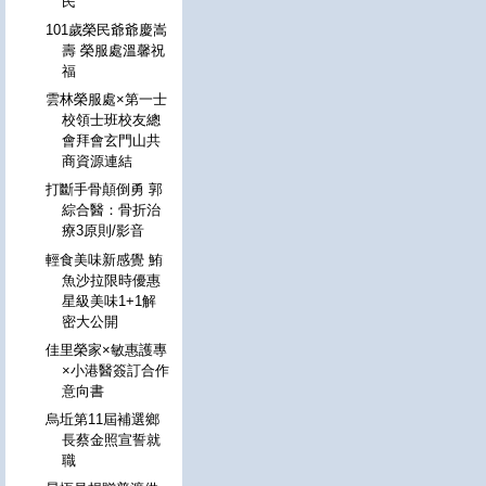
民
101歲榮民爺爺慶嵩
壽 榮服處溫馨祝
福
雲林榮服處×第一士
校領士班校友總
會拜會玄門山共
商資源連結
打斷手骨顛倒勇 郭
綜合醫：骨折治
療3原則/影音
輕食美味新感覺 鮪
魚沙拉限時優惠
星級美味1+1解
密大公開
佳里榮家×敏惠護專
×小港醫簽訂合作
意向書
烏坵第11屆補選鄉
長蔡金照宣誓就
職