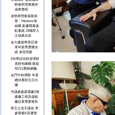
輕食料理實務班
成果豐碩
床墊界勞斯萊斯美
譽：Hästens海
絲騰 歡慶開幕進
駐臺南 28萬即入
主瑞典名床
金大建築學系亞洲
青年新秀獎獲佳
績 表現亮眼
6旬男誤信投資理財
老師包賺錢 銀提
領211萬險被騙
金門中秋博餅 年度
總決賽狀元王出
爐
市議會森霸電廠2期
建廠工程及儲能
廠設置專案報告
聖王公也不護佑 男
參香吸K菸遭警