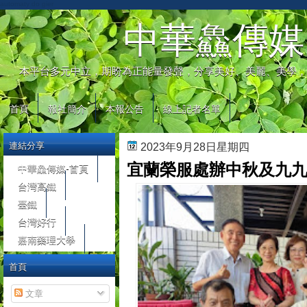
automaty do gier
中華鱻傳媒
本平台多元中立，期盼為正能量發聲，分享美好、美麗、美學，
首頁
報社簡介
本報公告
線上記者名單
連結分享
2023年9月28日星期四
宜蘭榮服處辦中秋及九
中華鱻傳媒-首頁
台灣高鐵
臺鐵
台灣好行
嘉南藥理大學
首頁
文章