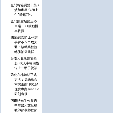
金門縣協調雙十第3
波加班機 9/28上
午9時起訂位
金門航空站第三停
車場 10/1啟動機
車收費
職業病認定 工作讓
手臂不舉？成大
醫：談職業性旋
轉肌袖症候群
台南大飯店婚宴喚
起3代人幸福回憶
送上一甲子祝福
強化在地鏈結正式
更名：捷絲旅台
南虎山館 10/1起
住房專案Just Go
即刻出發
南市驗光生公會贈
中華醫大文旦柚
教師節敬師秋節