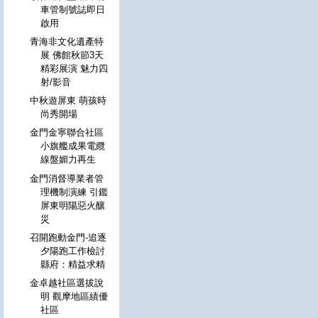
車管制號誌即日
啟用
青海非文化遺產特
展 佛館秋節3天
精彩展演 魅力四
射/影音
中秋遊屏東 萌孩時
尚秀開場
金門金寧聯合社區
小旗艦成果電纜
線盤媚力再生
金門消督導業者管
理機制演練 引鑑
屏東明陽惡火釀
災
召開跑動金門-追逐
夕陽跑工作檢討
縣府：精益求精
金卓越社區選拔說
明 觀摩地區績優
社區