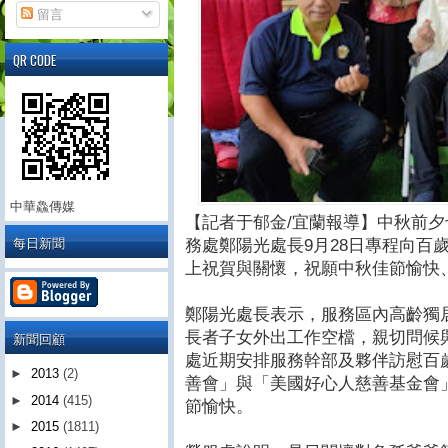
留言
QR CODE
中華鱻傳媒
【記者于郁金/宜蘭報導】中秋前
每日新聞
務處鄭陽光處長9月28日專程向百
上祝賀與關懷，祝願中秋佳節愉快
鄭陽光處長表示，服務區內高齡獨
長者子女外出工作空檔，親切問候
新聞回顧
處近期安排服務幹部及夥伴訪慰百
►
2013
(2)
善會」與「美國好心人慈善基金會
►
2014
(415)
節愉快。
►
2015
(1811)