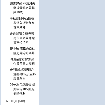
樂善好施 林清河夫
妻以母親名義捐
款10萬
中秋首日中西區香
客湧入 3警力推
花車助神
走進閱讀文藝復興
南市圖公園總館
書事招待所
慶中秋 高鐵台南站
揚起曼陀鈴樂聲
岡山榮家秋節加菜
住民月圓人團圓
金門協助鄉親順利
返鄉 機場設置鄉
親服務台
94年次兵籍調查 網
路申報10/2開跑
省時便利
►
10月
(618)