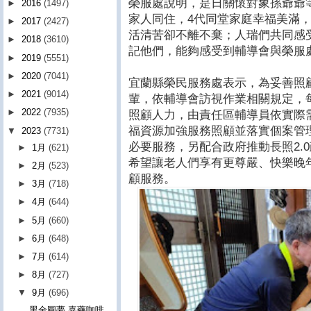
榮服處說明，是日關懷對象孫爺爺
►
2016
(1497)
家人同住，4代同堂家庭幸福美滿
►
2017
(2427)
活清苦卻不離不棄；人瑞們共同感
►
2018
(3610)
記他們，能夠感受到輔導會與榮服
►
2019
(5551)
►
2020
(7041)
宜蘭縣榮民服務處表示，為妥善照
►
2021
(9014)
輩，依輔導會訪視作業相關規定，每
►
2022
(7935)
照顧人力，由責任區輔導員依實際
福資源加強服務照顧並落實個案管
▼
2023
(7731)
必要服務，另配合政府推動長照2.
►
1月
(621)
希望讓老人們享有更尊嚴、快樂晚
►
2月
(523)
顧服務。
►
3月
(718)
►
4月
(644)
►
5月
(660)
►
6月
(648)
►
7月
(614)
►
8月
(727)
▼
9月
(696)
黑金圓夢 嘉藥咖啡