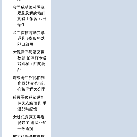
金門成功漁村導覽
規劃及解說培訓
實務工作坊 即日
招生
金門首推電動共享
運具 6處服務點
即日啟用
大觀音亭興濟宮慶
秋節 拍照打卡送
翁國禎大師陶藝
品
屏東海生館牠們飼
育員與海洋老師
心路歷程大公開
移民署慶秋節邀新
住民彩繪面具 重
溫兒時記憶
女逃犯身藏安毒遇
警栽了 遭搜罪加
一等送辦
成大科學濟世再擴