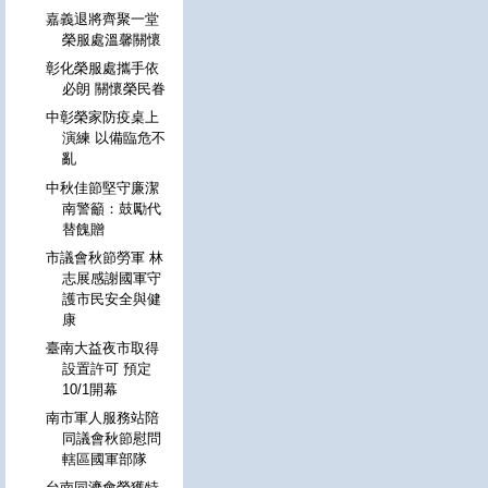
嘉義退將齊聚一堂
榮服處溫馨關懷
彰化榮服處攜手依
必朗 關懷榮民眷
中彰榮家防疫桌上
演練 以備臨危不
亂
中秋佳節堅守廉潔
南警籲：鼓勵代
替餽贈
市議會秋節勞軍 林
志展感謝國軍守
護市民安全與健
康
臺南大益夜市取得
設置許可 預定
10/1開幕
南市軍人服務站陪
同議會秋節慰問
轄區國軍部隊
台南同濟會榮獲特