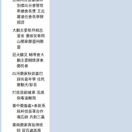
別傑出分會暨世
界總會長獎 王志
庸連任會長舉辦
授證
大鵬主委祭拜精忠
退舍 遷移安奉岡
山榮家榮靈祠榮
靈
惡火釀災 輔導會大
鵬主委關懷屏東
榮民眷
白河榮家秋節森巴
踩街嘉年華 住民
樂翻天/影音
打疫苗顧健康 流感
病毒遠離我
臺中榮服處×泰新系
統科技簽署合作
備忘錄 共創三贏
臺南榮家壽翁傅煜
頤 迎百歲嵩壽