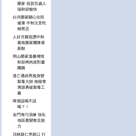
榮家 祝賀百歲人
瑞秋節愉快
白河榮家關心住民
健康 中秋注意吃
柚禁忌
人好月圓迎讚中秋
臺南榮家團隊展
新猷
岡山榮家溫馨傳情
秋節烤肉派對慶
團圓
逃亡通緝男搖身變
製毒大師 南檢警
溯源勇破製毒工
廠
啤酒該喝不該
喝？！
金門海污演練 強化
地區應變救災能
力
頂林路仁堡路口 行