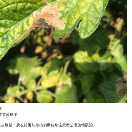
業
農業改良場
,
農改場籲：農友於番茄定植初期特別注意番茄潛旋蛾防治