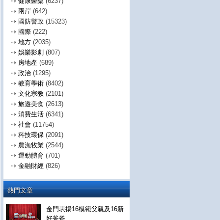
⇢
健康醫藥
(6237)
⇢
兩岸
(642)
⇢
國防警政
(15323)
⇢
國際
(222)
⇢
地方
(2035)
⇢
娛樂影劇
(807)
⇢
房地產
(689)
⇢
政治
(1295)
⇢
教育學術
(8402)
⇢
文化宗教
(2101)
⇢
旅遊美食
(2613)
⇢
消費生活
(6341)
⇢
社會
(11754)
⇢
科技環保
(2091)
⇢
農漁牧業
(2544)
⇢
運動體育
(701)
⇢
金融財經
(826)
熱門文章
金門表揚16模範父親及16新
好爸爸