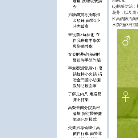
劑防治。
辭世 獲總統褒揚
(5)施藥防
令
花萼，以及周
男缺錢買毒搶奪婦
性高的防治藥
金項鍊 南警1小
水前2至3日
時內破案
畫從前×玩藝術 在
自我療癒中學習
與變動共處
女發財夢碎險破財
警銀聯手阻詐騙
宇鑫亞洲貿易×什麼
鍋旋轉小火鍋 捐
贈金門國小幼園
教師防疫面罩
了解足內八 走路雙
腳不打架
高榮臺南分院紮根
論壇 探討醫療廉
能深化新模式
失業男專偷學生高
價自行車 南警運