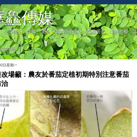
華鱻傳媒
，分享美好、美麗、美學，讓世界更美好！版權所有，非經授權，
記者名單
月30日星期一
農改場籲：農友於番茄定植初期特別注意番茄
防治