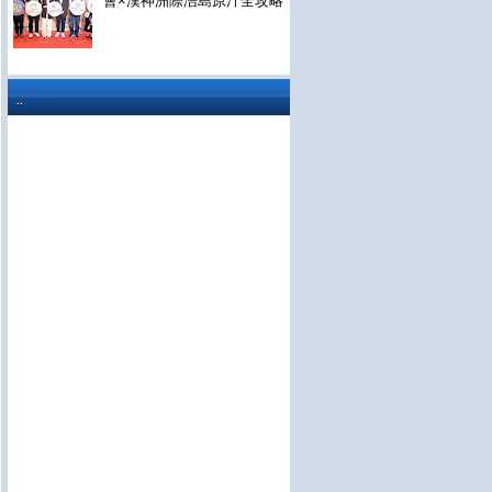
會×漢神洲際浯島原汁全攻略
..