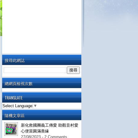
搜尋此網誌
總網頁檢視次數
TRANSLATE
Select Language
▼
隨機文章區
新化救國團義工傳愛 助觀音村愛
心便當圓滿善緣
27/08/2023 - 2 Comments