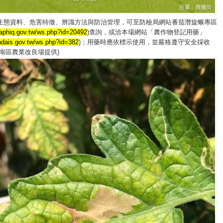
生態資料、危害特徵、辨識方法與防治管理，可至防檢局網站番茄潛旋蛾專區
baphiq.gov.tw/ws.php?id=20492
)查詢，或洽本場網站「農作物登記用藥」
ndais.gov.tw/ws.php?id=382
)；用藥時應依標示使用，並嚴格遵守安全採收
南區農業改良場提供)