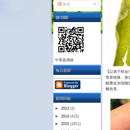
留言
QR CODE
中華鱻傳媒
每日新聞
【記者于郁金
危害植株，會
醒農友加強種
蛾危害。
新聞回顧
►
2013
(2)
►
2014
(415)
►
2015
(1811)