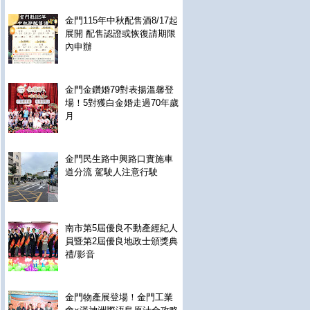
金門115年中秋配售酒8/17起
展開 配售認證或恢復請期限
內申辦
金門金鑽婚79對表揚溫馨登
場！5對獲白金婚走過70年歲
月
金門民生路中興路口實施車
道分流 駕駛人注意行駛
南市第5屆優良不動產經紀人
員暨第2屆優良地政士頒獎典
禮/影音
金門物產展登場！金門工業