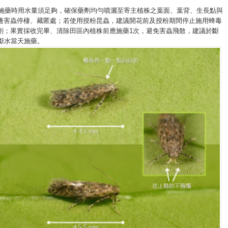
治：施藥時用水量須足夠，確保藥劑均勻噴灑至寄主植株之葉面、葉背、生長點與
邊害蟲停棲、藏匿處；若使用授粉昆蟲，建議開花前及授粉期間停止施用蜂毒
劑；果實採收完畢、清除田區內植株前應施藥1次，避免害蟲飛散，建議於斷
或斷水當天施藥。