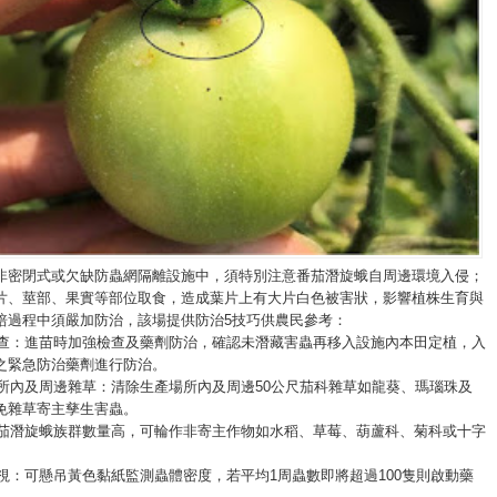
非密閉式或欠缺防蟲網隔離設施中，須特別注意番茄潛旋蛾自周邊環境入侵；
片、莖部、果實等部位取食，造成葉片上有大片白色被害狀，影響植株生育與
培過程中須嚴加防治，該場提供防治5技巧供農民參考：
苗檢查：進苗時加強檢查及藥劑防治，確認未潛藏害蟲再移入設施內本田定植，入
之緊急防治藥劑進行防治。
產場所內及周邊雜草：清除生產場所內及周邊50公尺茄科雜草如龍葵、瑪瑙珠及
免雜草寄主孳生害蟲。
若番茄潛旋蛾族群數量高，可輪作非寄主作物如水稻、草莓、葫蘆科、菊科或十字
巡視：可懸吊黃色黏紙監測蟲體密度，若平均1周蟲數即將超過100隻則啟動藥