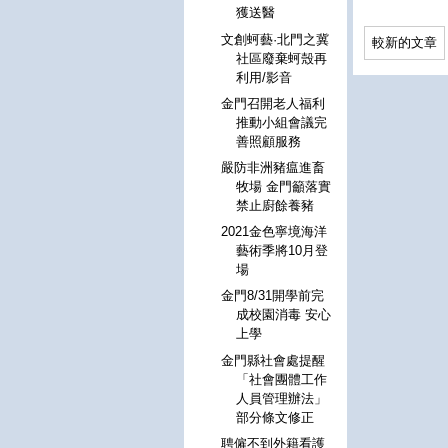
獲送醫
文創蚵藝·北門之冀
較新的文章
社區廢棄蚵殼再
利用/影音
金門召開老人福利
推動小組會議完
善照顧服務
嚴防非洲豬瘟進畜
牧場 金門籲落實
禁止廚餘養豬
2021金色寧境海洋
藝術季將10月登
場
金門8/31開學前完
成校園消毒 安心
上學
金門縣社會處提醒
「社會團體工作
人員管理辦法」
部分條文修正
聘僱不到外籍看護