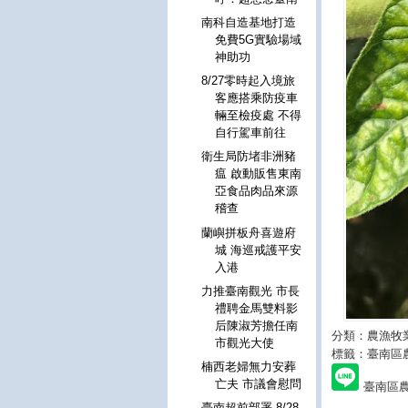
南科自造基地打造
免費5G實驗場域
神助功
8/27零時起入境旅
客應搭乘防疫車
輛至檢疫處 不得
自行駕車前往
衛生局防堵非洲豬
瘟 啟動販售東南
亞食品肉品來源
稽查
蘭嶼拼板舟喜遊府
城 海巡戒護平安
入港
力推臺南觀光 市長
禮聘金馬雙料影
后陳淑芳擔任南
分類：農漁牧
市觀光大使
標籤：臺南區
楠西老婦無力安葬
亡夫 市議會慰問
臺南區
臺南超前部署 8/28