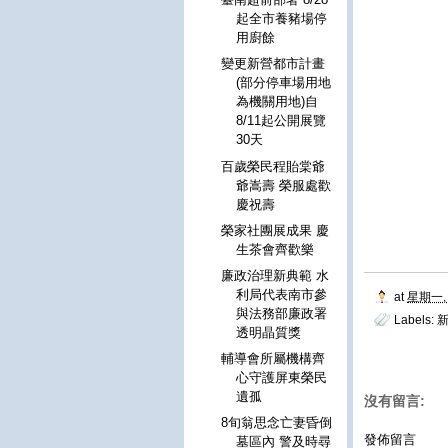
起全市養豬場停
用廚餘
變更新營都市計畫
(部分停車場用地
為機關用地)自
8/11起公開展覽
30天
百歲榮民程貽棠爺
爺嵩壽 榮服處歡
慶祝壽
榮家社團展成果 慶
生茶會齊歡樂
廉政治理新典範 水
利局代表南市參
at
星期一, 
與法務部廉政署
Labels:
透明晶質獎
輔導會所屬機構齊
心守護屏東榮民
遺孤
沒有留言:
8旬翁思念亡妻昏倒
發佈留言
墓區內 警及時尋