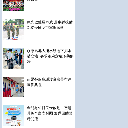
嘹亮歌聲展軍威 屏東縣後備
部接受國防部軍歌驗收
永康高地大淹水疑地下排水
溝崩壞 要求市府對症下藥解
決
苗栗榮服處謝浚豪處長布達
宣誓典禮
金門數位縣民卡啟動！智慧
升級全島支付圈 加碼回饋限
時開跑