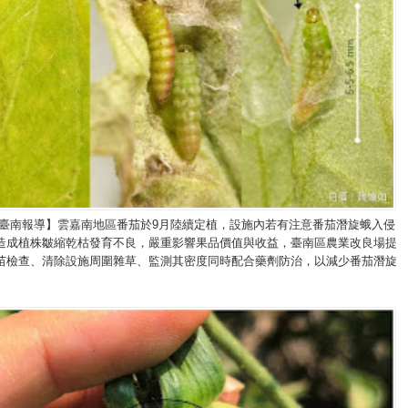
/臺南報導】雲嘉南地區番茄於9月陸續定植，設施內若有注意番茄潛旋蛾入侵
造成植株皺縮乾枯發育不良，嚴重影響果品價值與收益，臺南區農業改良場提
苗檢查、清除設施周圍雜草、監測其密度同時配合藥劑防治，以減少番茄潛旋