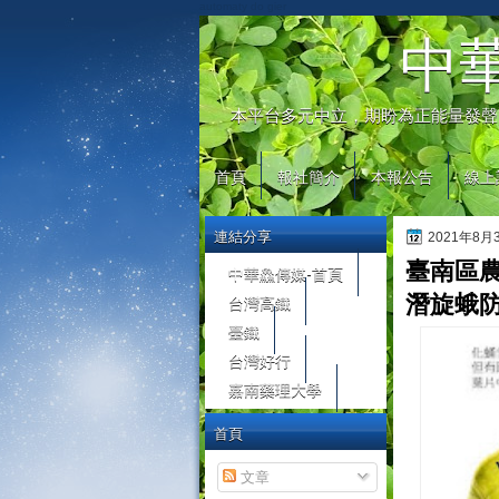
automaty do gier
中
本平台多元中立，期盼為正能量發聲
首頁
報社簡介
本報公告
線上
連結分享
2021年8
臺南區
中華鱻傳媒-首頁
台灣高鐵
潛旋蛾
臺鐵
台灣好行
嘉南藥理大學
首頁
文章