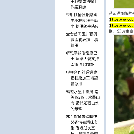
用科技成功攔下
作案竊嫌
番茄潛旋蛾的
學甲扶輪社捐贈國
(
https://www.
中小校園洗手藥
(
https://www.t
皂 提供師生防疫
期。(照片由臺
全台首間玉井聯興
農產初級加工場
啟用
籃雅平捐贈復康巴
士 延續大愛支持
南市照顧弱勢
聯興合作社通過農
產初級加工場認
證啟用
暢遊水墨中臺灣 南
美館2館：水墨山
海-當代景觀山水
的形韻
林百貨備齊這味快
閃香港臺灣味市
集 香港朋友直
呼：超想念臺南