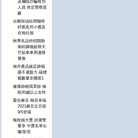
及攔阻詐騙有功
人員 肯定警察貢
獻
台糖加油站用咖啡
紓困友邦小農及
在地社福
秋季名品特招開跑
南紡購物超萌天
竺鼠車車周邊限
量換
南市產品碳足跡揭
露不遺餘力 碳標
籤數量全國第1
健康篩檢我罩妳 補
助30歲以上女性
愛在麻豆 柚見幸福
2021麻豆文旦節
9/5登場
報稅抽大獎 好康雙
重享 中獎名單出
爐/影音