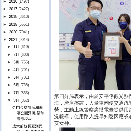
►
2016
(1497)
►
2017
(2427)
►
2018
(3610)
►
2019
(5551)
►
2020
(7041)
▼
2021
(9014)
►
1月
(619)
►
2月
(600)
►
3月
(755)
►
4月
(701)
►
5月
(701)
►
6月
(738)
►
7月
(866)
第四分局表示，由於安平係觀光熱
▼
8月
(852)
海，摩肩擦踵，大量車潮使交通疏
金門金寧辦后湖海
勞，主動上線警察廣播電臺提供用
濱公園淨灘 清除
況報導，使用路人提早知悉因應或
海漂垃圾
安女神。
成大前校長夏漢民