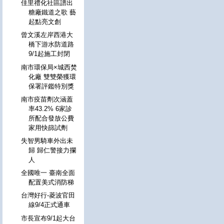
佳里禮化社區譜出
糖廠鐵道之歌 藝
起點亮文創
曾文溪左岸西港大
橋下游水防道路
9/1起施工封閉
南市環保局×城西焚
化廠 雙雙榮獲環
保署評鑑特別獎
南市疫苗劑次涵蓋
率43.2% 6家診
所配合發放公費
家用快篩試劑
失智男騎車外出未
歸 歸仁警接力攔
人
全國唯一 臺南全面
配置美式消防梯
台灣好行-菱波官田
線9/4正式通車
市長宣布9/1起大台