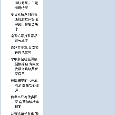
博狀元餅」主題
情境特展
夏日秋瘋系列首發-
西拉雅吃冰節 食
字路口超饗芒果
冰
南警緝毒打擊毒品
績效卓著
道路當賽車場 南警
嚴辦危駕男
學甲新榮社區照顧
關懷據點 青銀世
代融合烘培共餐
家庭日
校園開學前已完成
清消 師生安心復
課
偷機車只為代步回
家 南警偵破機車
竊案
公費疫苗平台第7期