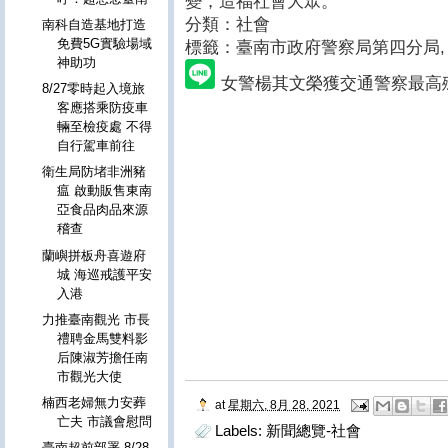
變，造福社會大眾。
分類：社會
南科自造基地打造
免費5G實驗場域
標籤：臺南市政府警察局第四分局
,
神助功
女警楊其文榮獲交通警察最高
8/27零時起入境旅
客應搭乘防疫車
輛至檢疫處 不得
自行駕車前往
衛生局防堵非洲豬
瘟 啟動販售東南
亞食品肉品來源
稽查
蘭嶼拼板舟喜遊府
城 海巡戒護平安
入港
力推臺南觀光 市長
禮聘金馬雙料影
后陳淑芳擔任南
市觀光大使
楠西老婦無力安葬
at
星期六, 8月 28, 2021
亡夫 市議會慰問
Labels:
新聞總覽-社會
臺南超前部署 8/28