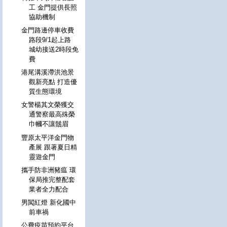
工 金門提供長照
協助機制
金門路邊停車收費
路段9/1起上路
城幼接送2時段免
費
港尾溝溪滯洪池景
觀新亮點 打造優
質生態環境
女警楊其文榮獲交
通警察最高殊榮
巾幗不讓鬚眉
豐原太平洋金門物
產展 跟著夏日精
靈遊金門
攜手防非洲豬瘟 環
保局推完整配套
業者全力配合
男闖紅燈 新化國中
前車禍
公費疫苗預約平台