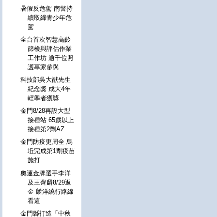
暑假反危駕 南警持
續取締青少年危
駕
全台首次智慧高齡
篩檢與評估作業
工作坊 逾千位照
護專家參與
科技部吳大猷先生
紀念獎 成大4年
輕學者獲獎
金門8/28再設大型
接種站 65歲以上
接種第2劑AZ
金門防疫更周全 烏
坵完成第1劑疫苗
施打
奧運金牌選手李洋
及王齊麟8/29返
金 麟洋繞行路線
看這
金門縣打造「中秋