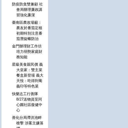
防疫防貪雙兼顧 社
會局辦理廉政講
習強化廉潔
臺南區農改場籲：
農友於番茄定植
初期特別注意番
茄潛旋蛾防治
金門辦理財工作坊
培力弱勢家庭財
務知能
星級美食親民價 義
大皇家：雙主菜
餐盒新登場 義大
天悅：吃得到葡
義印等特色菜
快樂志工行善隊
8/27送物資至同
心圓社區復健中
心
善化分局滯洪池畔
槍擊 涉案主嫌落