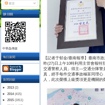
留言
QR CODE
中華鱻傳媒
每日新聞
【記者于郁金/臺南報導】臺南市
昨(27)日上午10時利用主管會報
交通警察人員」得主—交通分隊警
真，經手每件交通事故極富同理心
新聞回顧
人，此次榮獲上級獎項更是機關的
►
2013
(2)
►
2014
(415)
►
2015
(1811)