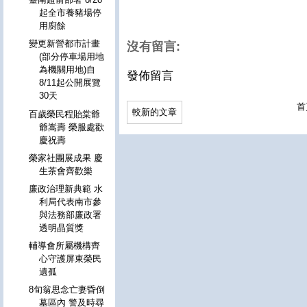
起全市養豬場停
用廚餘
變更新營都市計畫
沒有留言:
(部分停車場用地
為機關用地)自
發佈留言
8/11起公開展覽
30天
首
較新的文章
百歲榮民程貽棠爺
爺嵩壽 榮服處歡
慶祝壽
榮家社團展成果 慶
生茶會齊歡樂
廉政治理新典範 水
利局代表南市參
與法務部廉政署
透明晶質獎
輔導會所屬機構齊
心守護屏東榮民
遺孤
8旬翁思念亡妻昏倒
墓區內 警及時尋