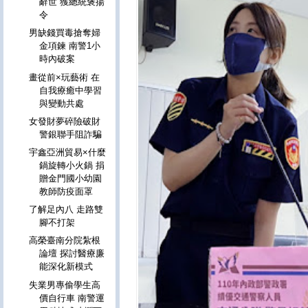
辭世 獲總統褒揚
令
男缺錢買毒搶奪婦
金項鍊 南警1小
時內破案
畫從前×玩藝術 在
自我療癒中學習
與變動共處
女發財夢碎險破財
警銀聯手阻詐騙
宇鑫亞洲貿易×什麼
鍋旋轉小火鍋 捐
贈金門國小幼園
教師防疫面罩
了解足內八 走路雙
腳不打架
高榮臺南分院紮根
論壇 探討醫療廉
能深化新模式
失業男專偷學生高
價自行車 南警運