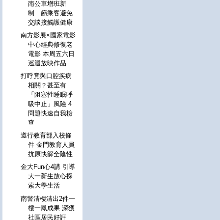
南公車增班新
制 籲乘客避免
交談接觸護健康
南方影展×國家電影
中心經典修復老
電影 本周五六日
巡迴放映作品
打呼竟與口腔疾病
相關？甚至有
「阻塞性睡眠呼
吸中止」風險 4
問題快速自我檢
查
遵行教育部入校條
件 金門教育人員
抗原快篩全陰性
金大Fun心4講 引導
大一新生放心探
索大學生活
南警清樓清出2件一
樓一鳳成果 深獲
社區居民好評