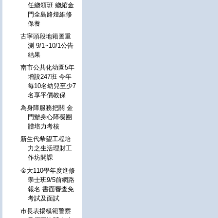
任總領班 總綰金
門全島路燈維修
保養
古寧頭段地籍圖重
測 9/1~10/1公告
結果
南市公共化幼園5年
增設247班 今年
每10名幼兒至少7
名享平價教保
為身障服務把關 金
門辦身心障礙團
體培力考核
新生代希望工程培
力之生活理財工
作坊開課
金大110學年度進修
學士班9/5前網路
報名 書面審查免
考試及面試
市長表揚模範警察