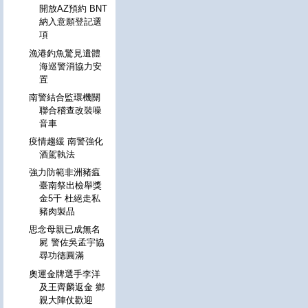
開放AZ預約 BNT
納入意願登記選
項
漁港釣魚驚見遺體
海巡警消協力安
置
南警結合監環機關
聯合稽查改裝噪
音車
疫情趨緩 南警強化
酒駕執法
強力防範非洲豬瘟
臺南祭出檢舉獎
金5千 杜絕走私
豬肉製品
思念母親已成無名
屍 警佐吳孟宇協
尋功德圓滿
奧運金牌選手李洋
及王齊麟返金 鄉
親大陣仗歡迎