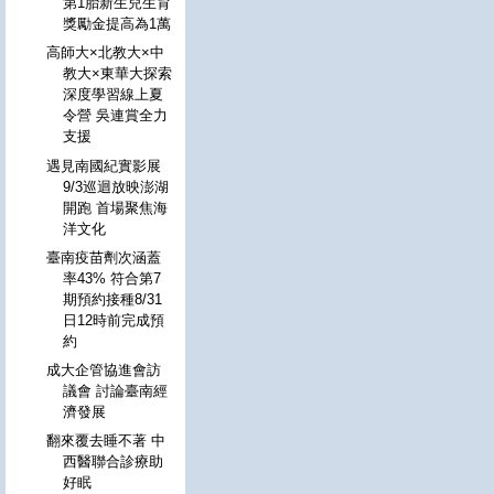
第1胎新生兒生育
獎勵金提高為1萬
高師大×北教大×中
教大×東華大探索
深度學習線上夏
令營 吳連賞全力
支援
遇見南國紀實影展
9/3巡迴放映澎湖
開跑 首場聚焦海
洋文化
臺南疫苗劑次涵蓋
率43% 符合第7
期預約接種8/31
日12時前完成預
約
成大企管協進會訪
議會 討論臺南經
濟發展
翻來覆去睡不著 中
西醫聯合診療助
好眠