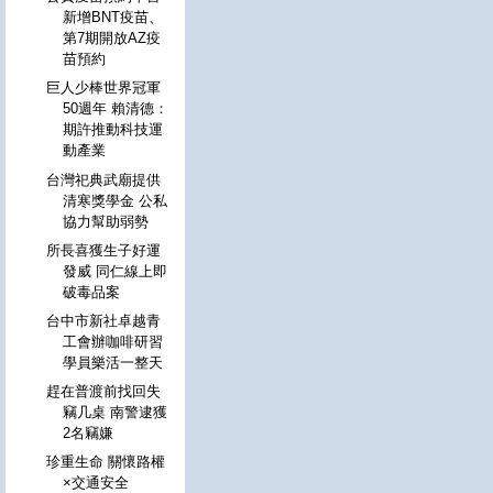
新增BNT疫苗、
第7期開放AZ疫
苗預約
巨人少棒世界冠軍
50週年 賴清德：
期許推動科技運
動產業
台灣祀典武廟提供
清寒獎學金 公私
協力幫助弱勢
所長喜獲生子好運
發威 同仁線上即
破毒品案
台中市新社卓越青
工會辦咖啡研習
學員樂活一整天
趕在普渡前找回失
竊几桌 南警逮獲
2名竊嫌
珍重生命 關懷路權
×交通安全