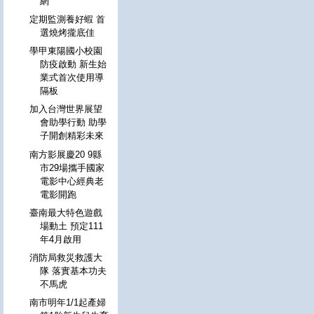
網
定期監測養好蝦 首
選燒烤攏底佳
學甲東陽國小校園
防疫啟動 新生始
業式首次使用導
隔板
加入台灣世界展望
會助學行動 助學
子開創精彩未來
南方影展慶20 9縣
市29場攜手國家
電影中心經典老
電影開跑
臺南最大特色遊戲
場動土 預定111
年4月啟用
消防局救災救護大
隊 落實基本功夫
不馬虎
南市明年1/1起產婦