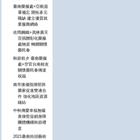
臺南榮服處×亞航簽
署備忘 開拓多元
職缺 建立優質就
業服務網絡
佐岡鋼鐵×員林廣天
宮捐贈彰化榮服
處物資 轉贈關懷
榮民眷
秋節前夕 臺南榮服
處×空官台南校友
關懷榮民眷傳達
祝福
南市後備指揮部與
榮家促進雙邊合
作 強化地區資源
鏈結
中秋傳愛幸福無礙
黃偉哲促銷身障
團體機構秋節禮
盒
2021臺南街頭藝術