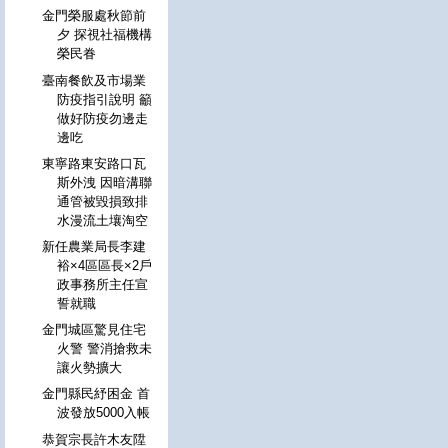
金門榮服處秋節前
夕 探視社福機構
榮民眷
臺南餐飲及市場業
防疫指引說明 籲
做好防疫勿邊走
邊吃
東寧路東安路口瓦
斯外洩 因暗溝聯
通管被毀損致排
水漫流土壤淘空
新任農業局長李建
裕×4區區長×2戶
政事務所主任宣
誓就職
金門城區驚見住宅
火警 警消搶救未
讓火勢擴大
金門縣民紓困金 首
波發放5000入帳
恭賀宗長許木友陞