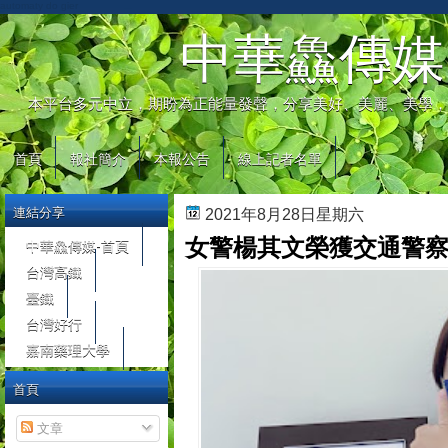
automaty do gier
中華鱻傳媒
本平台多元中立，期盼為正能量發聲，分享美好、美麗、美學，
首頁
報社簡介
本報公告
線上記者名單
連結分享
2021年8月28日星期六
女警楊其文榮獲交通警察
中華鱻傳媒-首頁
台灣高鐵
臺鐵
台灣好行
嘉南藥理大學
首頁
文章