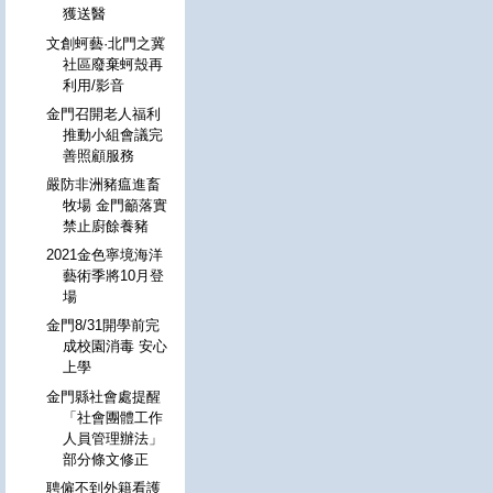
獲送醫
文創蚵藝·北門之冀
社區廢棄蚵殼再
利用/影音
金門召開老人福利
推動小組會議完
善照顧服務
嚴防非洲豬瘟進畜
牧場 金門籲落實
禁止廚餘養豬
2021金色寧境海洋
藝術季將10月登
場
金門8/31開學前完
成校園消毒 安心
上學
金門縣社會處提醒
「社會團體工作
人員管理辦法」
部分條文修正
聘僱不到外籍看護