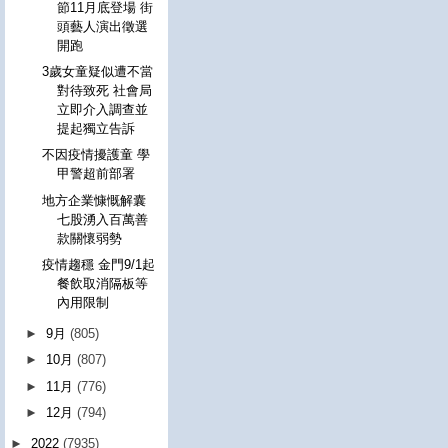
節11月底登場 街
頭藝人演出徵選
開跑
3歲女童疑似遭不當
對待致死 社會局
立即介入調查並
提起獨立告訴
不因疫情擾護童 學
甲警超前部署
地方企業慷慨解囊
七股湧入百萬善
款關懷弱勢
疫情趨穩 金門9/1起
餐飲取消隔板等
內用限制
►
9月
(805)
►
10月
(807)
►
11月
(776)
►
12月
(794)
►
2022
(7935)