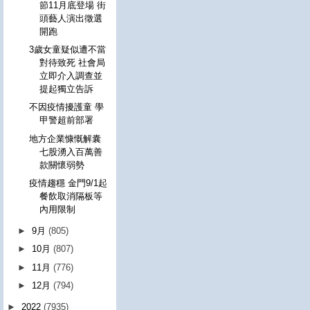
節11月底登場 街
頭藝人演出徵選
開跑
3歲女童疑似遭不當
對待致死 社會局
立即介入調查並
提起獨立告訴
不因疫情擾護童 學
甲警超前部署
地方企業慷慨解囊
七股湧入百萬善
款關懷弱勢
疫情趨穩 金門9/1起
餐飲取消隔板等
內用限制
►
9月
(805)
►
10月
(807)
►
11月
(776)
►
12月
(794)
►
2022
(7935)