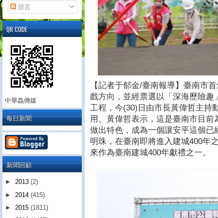
留言
QR CODE
【記者于郁金/臺南報導】臺南市
戲方向，並經票選以「深海歷險趣
中華鱻傳媒
工程，今(30)日由市長黃偉哲主持
每日新聞
用。黃偉哲表示，這是臺南市目前
做出特色，成為一個讓安平這個已
明珠，在臺南即將進入建城400年
來作為臺南建城400年獻禮之一。
新聞回顧
►
2013
(2)
►
2014
(415)
►
2015
(1811)