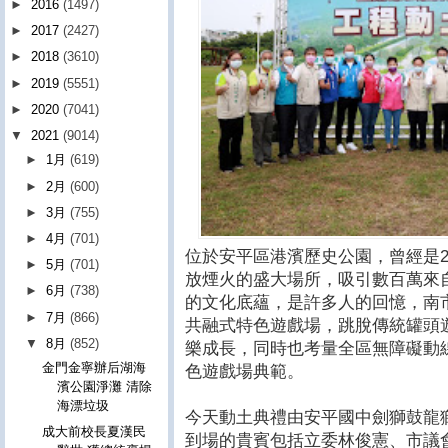
►
2016
(1497)
►
2017
(2427)
►
2018
(3610)
►
2019
(5551)
►
2020
(7041)
▼
2021
(9014)
►
1月
(619)
►
2月
(600)
►
3月
(755)
►
4月
(701)
位於安平區港濱歷史公園，曾經是20
►
5月
(701)
放煙火的盛大場所，吸引數百萬來
►
6月
(738)
的文化底蘊，是許多人的回憶，南
►
7月
(866)
共融式特色遊戲場，跳脫傳統罐頭
▼
8月
(852)
樂成長，同時也考量全區無障礙動
金門金寧辦后湖海
色遊戲場典範。
濱公園淨灘 清除
海漂垃圾
今天動土典禮由安平國中劍獅鼓龍
成大前校長夏漢民
到場的貴賓包括立委林俊憲、市議