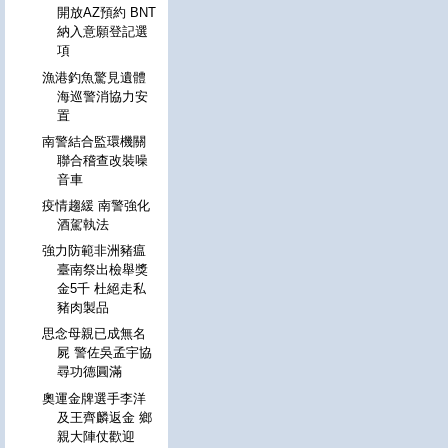
開放AZ預約 BNT
納入意願登記選
項
漁港釣魚驚見遺體
海巡警消協力安
置
南警結合監環機關
聯合稽查改裝噪
音車
疫情趨緩 南警強化
酒駕執法
強力防範非洲豬瘟
臺南祭出檢舉獎
金5千 杜絕走私
豬肉製品
思念母親已成無名
屍 警佐吳孟宇協
尋功德圓滿
奧運金牌選手李洋
及王齊麟返金 鄉
親大陣仗歡迎