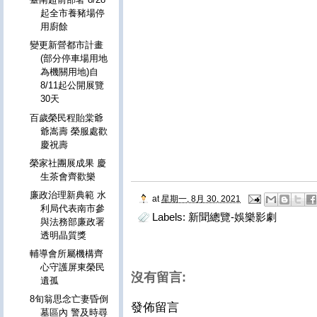
起全市養豬場停
用廚餘
變更新營都市計畫
(部分停車場用地
為機關用地)自
8/11起公開展覽
30天
百歲榮民程貽棠爺
爺嵩壽 榮服處歡
慶祝壽
榮家社團展成果 慶
生茶會齊歡樂
廉政治理新典範 水
at
星期一, 8月 30, 2021
利局代表南市參
Labels:
新聞總覽-娛樂影劇
與法務部廉政署
透明晶質獎
輔導會所屬機構齊
心守護屏東榮民
沒有留言:
遺孤
8旬翁思念亡妻昏倒
發佈留言
墓區內 警及時尋