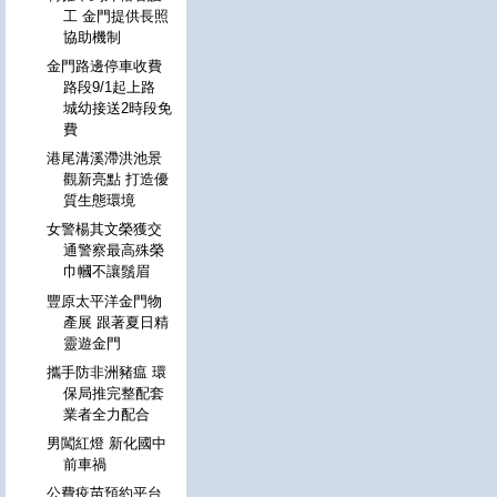
工 金門提供長照
協助機制
金門路邊停車收費
路段9/1起上路
城幼接送2時段免
費
港尾溝溪滯洪池景
觀新亮點 打造優
質生態環境
女警楊其文榮獲交
通警察最高殊榮
巾幗不讓鬚眉
豐原太平洋金門物
產展 跟著夏日精
靈遊金門
攜手防非洲豬瘟 環
保局推完整配套
業者全力配合
男闖紅燈 新化國中
前車禍
公費疫苗預約平台