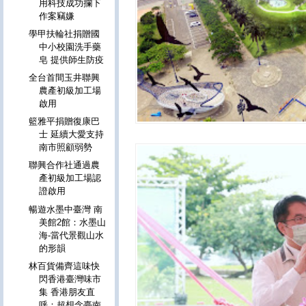
用科技成功攔下
作案竊嫌
學甲扶輪社捐贈國
中小校園洗手藥
皂 提供師生防疫
全台首間玉井聯興
農產初級加工場
啟用
籃雅平捐贈復康巴
士 延續大愛支持
南市照顧弱勢
聯興合作社通過農
產初級加工場認
證啟用
暢遊水墨中臺灣 南
美館2館：水墨山
海-當代景觀山水
的形韻
林百貨備齊這味快
閃香港臺灣味市
集 香港朋友直
呼：超想念臺南