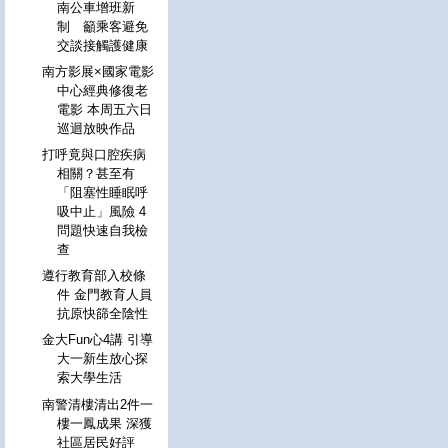
南公車增班新
制 籲乘客避免
交談接觸護健康
南方影展×國家電影
中心經典修復老
電影 本周五六日
巡迴放映作品
打呼竟與口腔疾病
相關？甚至有
「阻塞性睡眠呼
吸中止」風險 4
問題快速自我檢
查
遵行教育部入校條
件 金門教育人員
抗原快篩全陰性
金大Fun心4講 引導
大一新生放心探
索大學生活
南警清樓清出2件一
樓一鳳成果 深獲
社區居民好評