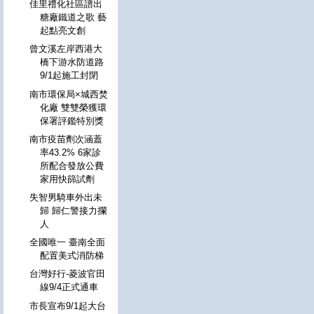
佳里禮化社區譜出
糖廠鐵道之歌 藝
起點亮文創
曾文溪左岸西港大
橋下游水防道路
9/1起施工封閉
南市環保局×城西焚
化廠 雙雙榮獲環
保署評鑑特別獎
南市疫苗劑次涵蓋
率43.2% 6家診
所配合發放公費
家用快篩試劑
失智男騎車外出未
歸 歸仁警接力攔
人
全國唯一 臺南全面
配置美式消防梯
台灣好行-菱波官田
線9/4正式通車
市長宣布9/1起大台