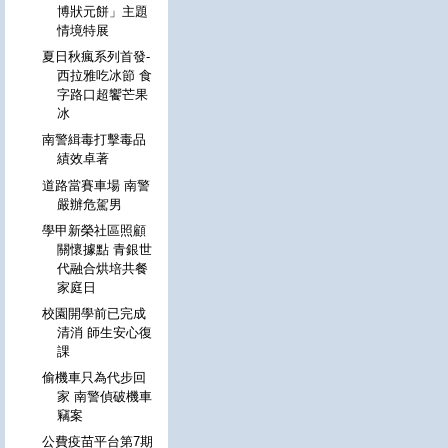
博狀元餅」主題
情境特展
夏日秋瘋系列首發-
西拉雅吃冰節 食
字路口超饗芒果
冰
南警緝毒打擊毒品
績效卓著
道路當賽車場 南警
嚴辦危駕男
學甲新榮社區照顧
關懷據點 青銀世
代融合烘培共餐
家庭日
校園開學前已完成
清消 師生安心復
課
偷機車只為代步回
家 南警偵破機車
竊案
公費疫苗平台第7期