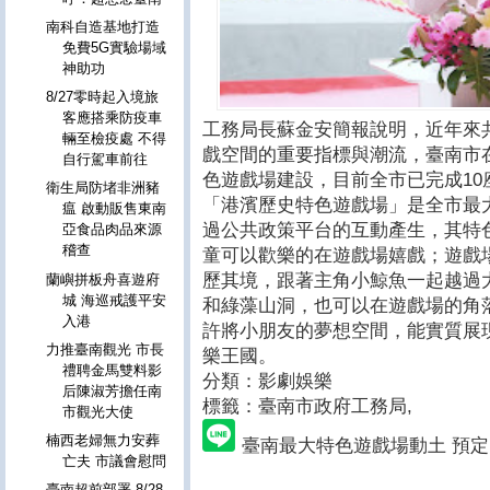
南科自造基地打造
免費5G實驗場域
神助功
8/27零時起入境旅
客應搭乘防疫車
工務局長蘇金安簡報說明，近年來
輛至檢疫處 不得
戲空間的重要指標與潮流，臺南市
自行駕車前往
色遊戲場建設，目前全市已完成10
衛生局防堵非洲豬
「港濱歷史特色遊戲場」是全市最
瘟 啟動販售東南
過公共政策平台的互動產生，其特
亞食品肉品來源
稽查
童可以歡樂的在遊戲場嬉戲；遊戲
歷其境，跟著主角小鯨魚一起越過
蘭嶼拼板舟喜遊府
城 海巡戒護平安
和綠藻山洞，也可以在遊戲場的角
入港
許將小朋友的夢想空間，能實質展
力推臺南觀光 市長
樂王國。
禮聘金馬雙料影
分類：影劇娛樂
后陳淑芳擔任南
標籤：臺南市政府工務局
,
市觀光大使
楠西老婦無力安葬
臺南最大特色遊戲場動土 預定1
亡夫 市議會慰問
臺南超前部署 8/28