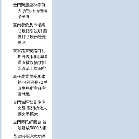
金門榮服處秋節前
夕 探視社福機構
榮民眷
臺南餐飲及市場業
防疫指引說明 籲
做好防疫勿邊走
邊吃
東寧路東安路口瓦
斯外洩 因暗溝聯
通管被毀損致排
水漫流土壤淘空
新任農業局長李建
裕×4區區長×2戶
政事務所主任宣
誓就職
金門城區驚見住宅
火警 警消搶救未
讓火勢擴大
金門縣民紓困金 首
波發放5000入帳
恭賀宗長許木友陞