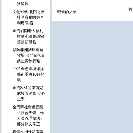
獲送醫
首
文創蚵藝·北門之冀
較新的文章
社區廢棄蚵殼再
利用/影音
金門召開老人福利
推動小組會議完
善照顧服務
嚴防非洲豬瘟進畜
牧場 金門籲落實
禁止廚餘養豬
2021金色寧境海洋
藝術季將10月登
場
金門8/31開學前完
成校園消毒 安心
上學
金門縣社會處提醒
「社會團體工作
人員管理辦法」
部分條文修正
聘僱不到外籍看護