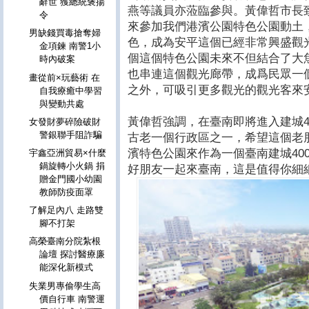
辭世 獲總統褒揚
燕等議員亦蒞臨參與。黃偉哲市長
令
來參加我們港濱公園特色公園動土
男缺錢買毒搶奪婦
色，成為安平這個已經非常興盛觀
金項鍊 南警1小
個這個特色公園未來不但結合了大
時內破案
也串連這個觀光廊帶，成爲民眾一
畫從前×玩藝術 在
之外，可吸引更多觀光的觀光客來
自我療癒中學習
與變動共處
黃偉哲強調，在臺南即將進入建城4
女發財夢碎險破財
警銀聯手阻詐騙
古老一個行政區之一，希望這個老
濱特色公園來作為一個臺南建城40
宇鑫亞洲貿易×什麼
鍋旋轉小火鍋 捐
好朋友一起來臺南，這是值得你細
贈金門國小幼園
教師防疫面罩
了解足內八 走路雙
腳不打架
高榮臺南分院紮根
論壇 探討醫療廉
能深化新模式
失業男專偷學生高
價自行車 南警運