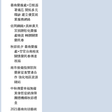
臺南榮服處×亞航簽
署備忘 開拓多元
職缺 建立優質就
業服務網絡
佐岡鋼鐵×員林廣天
宮捐贈彰化榮服
處物資 轉贈關懷
榮民眷
秋節前夕 臺南榮服
處×空官台南校友
關懷榮民眷傳達
祝福
南市後備指揮部與
榮家促進雙邊合
作 強化地區資源
鏈結
中秋傳愛幸福無礙
黃偉哲促銷身障
團體機構秋節禮
盒
2021臺南街頭藝術