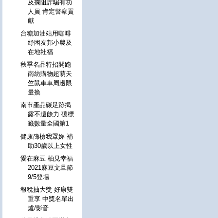
及攔阻詐騙有功
人員 肯定警察貢
獻
台糖加油站用咖啡
紓困友邦小農及
在地社福
秋季名品特招開跑
南紡購物超萌天
竺鼠車車周邊限
量換
南市產品碳足跡揭
露不遺餘力 碳標
籤數量全國第1
健康篩檢我罩妳 補
助30歲以上女性
愛在麻豆 柚見幸福
2021麻豆文旦節
9/5登場
報稅抽大獎 好康雙
重享 中獎名單出
爐/影音