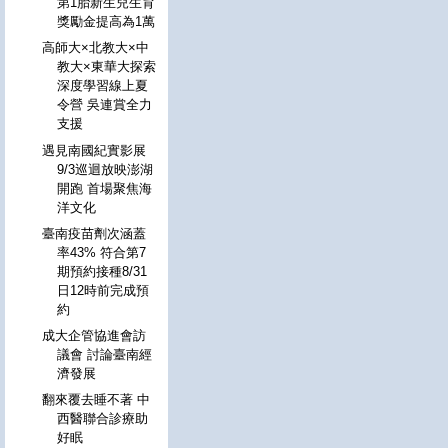
第1胎新生兒生育
獎勵金提高為1萬
高師大×北教大×中
教大×東華大探索
深度學習線上夏
令營 吳連賞全力
支援
遇見南國紀實影展
9/3巡迴放映澎湖
開跑 首場聚焦海
洋文化
臺南疫苗劑次涵蓋
率43% 符合第7
期預約接種8/31
日12時前完成預
約
成大企管協進會訪
議會 討論臺南經
濟發展
翻來覆去睡不著 中
西醫聯合診療助
好眠