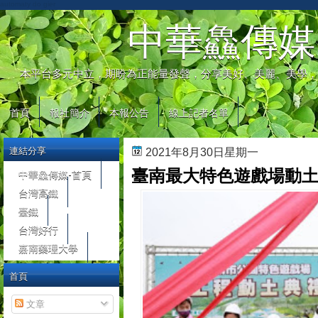
automaty do gier
中華鱻傳媒
本平台多元中立，期盼為正能量發聲，分享美好、美麗、美學，
首頁
報社簡介
本報公告
線上記者名單
連結分享
2021年8月30日星期一
臺南最大特色遊戲場動土 
中華鱻傳媒-首頁
台灣高鐵
臺鐵
台灣好行
嘉南藥理大學
首頁
文章