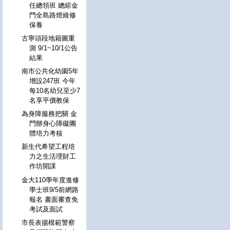
任總領班 總綰金
門全島路燈維修
保養
古寧頭段地籍圖重
測 9/1~10/1公告
結果
南市公共化幼園5年
增設247班 今年
每10名幼兒至少7
名享平價教保
為身障服務把關 金
門辦身心障礙團
體培力考核
新生代希望工程培
力之生活理財工
作坊開課
金大110學年度進修
學士班9/5前網路
報名 書面審查免
考試及面試
市長表揚模範警察