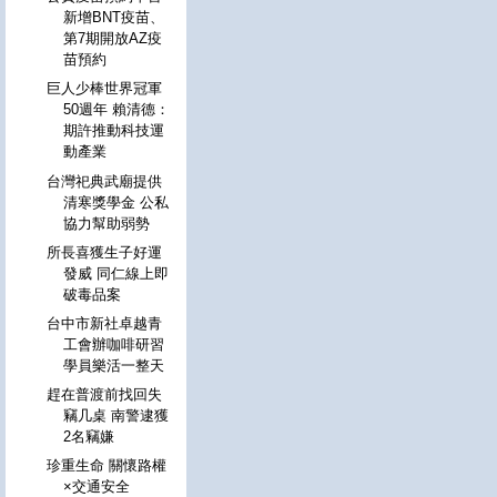
新增BNT疫苗、
第7期開放AZ疫
苗預約
巨人少棒世界冠軍
50週年 賴清德：
期許推動科技運
動產業
台灣祀典武廟提供
清寒獎學金 公私
協力幫助弱勢
所長喜獲生子好運
發威 同仁線上即
破毒品案
台中市新社卓越青
工會辦咖啡研習
學員樂活一整天
趕在普渡前找回失
竊几桌 南警逮獲
2名竊嫌
珍重生命 關懷路權
×交通安全