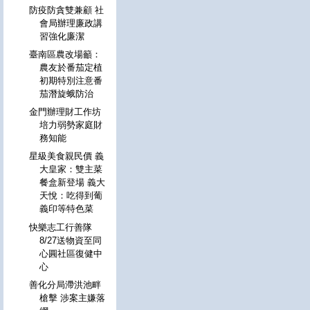
防疫防貪雙兼顧 社
會局辦理廉政講
習強化廉潔
臺南區農改場籲：
農友於番茄定植
初期特別注意番
茄潛旋蛾防治
金門辦理財工作坊
培力弱勢家庭財
務知能
星級美食親民價 義
大皇家：雙主菜
餐盒新登場 義大
天悅：吃得到葡
義印等特色菜
快樂志工行善隊
8/27送物資至同
心圓社區復健中
心
善化分局滯洪池畔
槍擊 涉案主嫌落