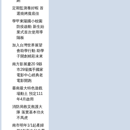
網
定期監測養好蝦 首
選燒烤攏底佳
學甲東陽國小校園
防疫啟動 新生始
業式首次使用導
隔板
加入台灣世界展望
會助學行動 助學
子開創精彩未來
南方影展慶20 9縣
市29場攜手國家
電影中心經典老
電影開跑
臺南最大特色遊戲
場動土 預定111
年4月啟用
消防局救災救護大
隊 落實基本功夫
不馬虎
南市明年1/1起產婦