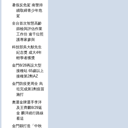
暑假反危駕 南警持
續取締青少年危
駕
全台首次智慧高齡
篩檢與評估作業
工作坊 逾千位照
護專家參與
科技部吳大猷先生
紀念獎 成大4年
輕學者獲獎
金門8/28再設大型
接種站 65歲以上
接種第2劑AZ
金門防疫更周全 烏
坵完成第1劑疫苗
施打
奧運金牌選手李洋
及王齊麟8/29返
金 麟洋繞行路線
看這
金門縣打造「中秋