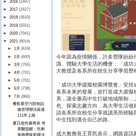
►
2016
(1497)
►
2017
(2427)
►
2018
(3610)
►
2019
(5551)
►
2020
(7041)
▼
2021
(9014)
►
1月
(619)
今年因為疫情關係，許多營隊紛紛
►
2月
(600)
識、體驗大學生活的機會；「成功
►
3月
(755)
大教授及各系所在校生分享學習歷
►
4月
(701)
►
5月
(701)
「成功大學虛擬校園博覽會」安排
►
6月
(738)
各系未來的發展，並打造成大虛擬校
▼
7月
(866)
系，讓全臺高中生打破地域限制，
餐飲業空污防制設
色、探索志趣方向，為大學生活做
施管理辦法延後
請各系所在校生分享就讀系所經驗
111年上路
中生找到適合自己的路。
夏日急性腸胃炎 奇
美醫提醒：吃剩
成大教務長王育民表示，網路資訊
食物應保鮮膜冷