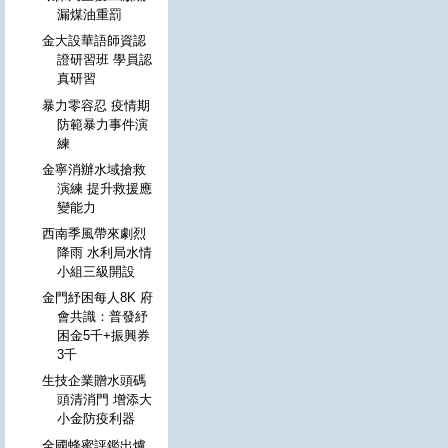
漏煤油重罰
金大設華語師資認
證研習班 學員認
真研習
暴力零容忍 疫情期
防範暴力事件演
練
金寧消辦水域搶救
演練 提升救援應
變能力
西南季風帶來劇烈
降雨 水利局水情
小組三級開設
金門紓困每人8K 府
會共識：普發紓
困金5千+振興券
3千
生技企業贈水頭碼
頭清消門 增添大
小金防疫利器
全國蜂蜜評鑑出爐