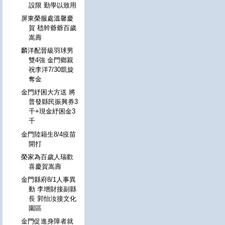
設限 勤學以致用
屏東榮服處溫馨慶
賀 嵇幹爺爺百歲
嵩壽
麟洋配晉級羽球男
雙4強 金門鄉親
祝李洋7/30凱旋
奪金
金門紓困大方送 將
普發縣民振興券3
千+現金紓困金3
千
金門陸籍生8/4疫苗
開打
榮家為百歲人瑞歡
喜慶賀嵩壽
金門縣府8/1人事異
動 李增財接副縣
長 郭怡汝接文化
園區
金門促進身障者就