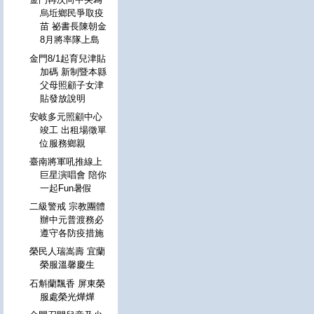
烏坵鄉民爭取疫
苗 祕書長陳朝金
8月將率隊上島
金門8/1起育兒津貼
加碼 新制暨本縣
父母照顧子女津
貼發放說明
安岐多元照顧中心
竣工 出租場徵單
位服務鄉親
臺南將軍吼推線上
巨星演唱會 陪你
一起Fun暑假
二級警戒 宗教團體
辦中元普渡務必
遵守各防疫措施
榮民人瑞嵩壽 宜蘭
榮服溫馨慶生
石斛蘭飄香 屏東榮
服處榮光燁燁