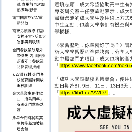
選填志願，成大希望協助高中生有
藏 食用前再次加
熱煮熟/影音
專案辦公室主任蔡孟勳表示，成大
籌辦營隊的成大學生改用線上方式
南市圖書館7/27重
新開放
中生互動，也讓大學老師有機會與
南警另類宣導 打詐
學橋樑。
女神王宣×反毒大
使張再興吸睛
《學習歷程，你準備好了嗎？》講
金門餐飲業鼓勵外
析大學學習歷程準備訣竅，分享大
帶優先 內用服務
動中最熱門的項目；成大也將於官方
須遵守：餐飲業
「
https://www.facebook.com/ncku.
防疫管理措施
7/27微解封 金門各
「成功大學虛擬校園博覽會」使用線上視
校體育團隊開放
動日期為8月9日、11日、13日3
返校訓練
「
https://lihi1.cc/VWO7t
」。
金大畢業生創作歌
曲「浯島四年」
訴說金門求學點
滴
旅星金門鄉賢蔡其
生接掌新加坡福
建會館