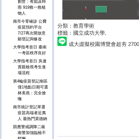
創世：有如及時
雨 919救一救植
物人
南市今零確診 公費
分類：教育學術
疫苗預約平台
標籤：國立成功大學
,
7/27再次開放意
願登記與修改
成大虛擬校園博覽會超夯 270
大學指考首日 臺南
一考區秩序良好
大學指考首日 吳連
賞親檢視考生進
場流程
第4輪疫苗登記南區
僅1地點日期可選
林美燕：完全搶
嘸
南市統計登記單選
疫苗高端者近萬
人 最熱門莫德納
因應警戒調降二級
南警加強臨檢不
鬆懈