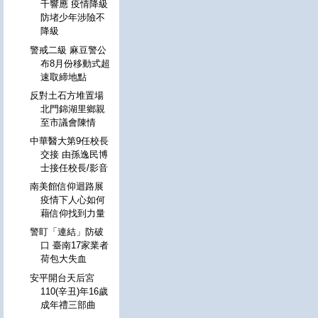
千響應 疫情降級
防堵少年涉險不
降級
警戒二級 麻豆警公
布8月份移動式超
速取締地點
反對土石方堆置場
北門錦湖里鄉親
至市議會陳情
中華醫大第9任校長
交接 由孫逸民博
士接任校長/影音
南美館信仰迴路展
疫情下人心如何
藉信仰找到力量
警盯「連結」防破
口 臺南17家業者
荷包大失血
安平開台天后宮
110(辛丑)年16歲
成年禮三部曲