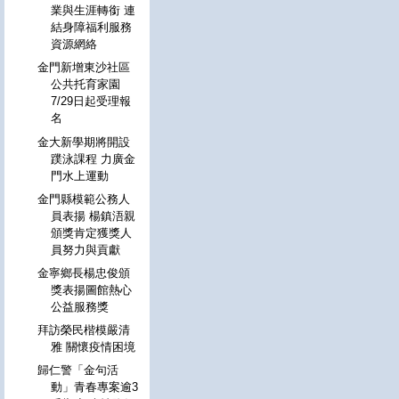
業與生涯轉銜 連
結身障福利服務
資源網絡
金門新增東沙社區
公共托育家園
7/29日起受理報
名
金大新學期將開設
蹼泳課程 力廣金
門水上運動
金門縣模範公務人
員表揚 楊鎮浯親
頒獎肯定獲獎人
員努力與貢獻
金寧鄉長楊忠俊頒
獎表揚圖館熱心
公益服務獎
拜訪榮民楷模嚴清
雅 關懷疫情困境
歸仁警「金句活
動」青春專案逾3