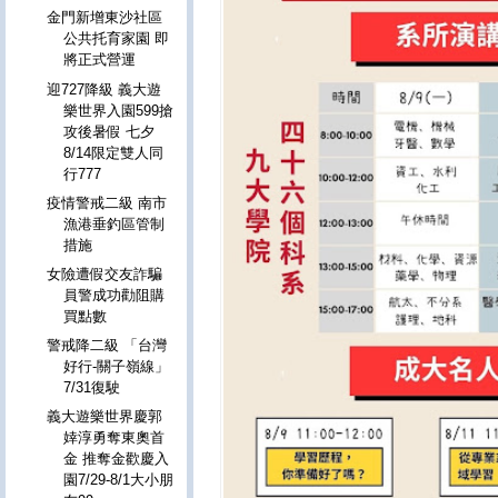
金門新增東沙社區
公共托育家園 即
將正式營運
迎727降級 義大遊
樂世界入園599搶
攻後暑假 七夕
8/14限定雙人同
行777
疫情警戒二級 南市
漁港垂釣區管制
措施
女險遭假交友詐騙
員警成功勸阻購
買點數
警戒降二級 「台灣
好行-關子嶺線」
7/31復駛
義大遊樂世界慶郭
婞淳勇奪東奧首
金 推奪金歡慶入
園7/29-8/1大小朋