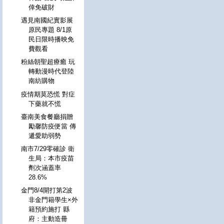
倖免破財
遇見南國紀實影展
原民專題 8/1原
民日限時播映免
費觀看
粉絲朝聖超療癒 玩
轉動漫時代登陸
南紡購物
疫情期莫恐慌 對症
下藥就不慌
臺南美食餐廳捐贈
勵馨防疫便當 傳
遞愛助弱勢
南市7/29零確診 衛
生局：本市疫苗
劑次涵蓋率
28.6%
金門8/4開打第2波
非金門籍學生×外
籍預約施打 縣
府：主動造冊