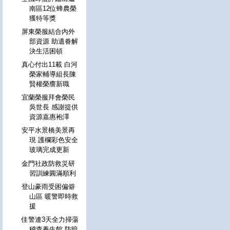
南區12位蜂農榮
獲特等獎
屏東榮服結合內外
部資源 助遺眷解
決生活困頓
真心付出11載 白河
榮家輔導組長陳
賢權榮譍新職
宜蘭榮服拜會榮民
吳世長 感謝提供
資源嘉惠袍澤
安平水景橋美景再
現 護欄彩色安全
玻璃完成更新
金門社政防救災研
習訓練圓滿順利
登山豪雨受困偏僻
山區 暖警即時救
援
佳警連3天全力掃蕩
稽查養生館 防暗