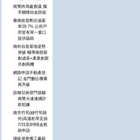
南警跨局處會議 攜
手關懷街友防疫
臺南疫苗劑次涵蓋
率29.7% 公所戶
所皆有單一窗口
提供協助
南科自造基地逆勢
突破 輔導南部新
創成長×產業創新
共創商機
網路申請不動產登
記 金門數位櫃臺
再升級
誆稱兒病登門借錢
南警火速逮捕詐
欺犯嫌
南市竹筍(綠竹筍除
外)高溫乾旱災損
7/31至8/9現金救
助申請
環保局查獲工廠疏