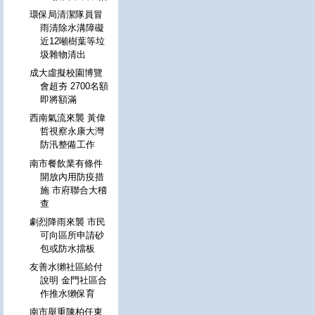
環保局清潔隊員冒
雨清除水溝障礙
近12噸樹葉等垃
圾雜物清出
成大虛擬校園博覽
會超夯 2700名額
即將額滿
西南氣流來襲 黃偉
哲視察永康大灣
防汛整備工作
南市餐飲業有條件
開放內用防疫措
施 市府聯合大稽
查
劇烈降雨來襲 市民
可向區所申請砂
包或防水擋板
友善水獺社區給付
說明 金門社區合
作推水獺保育
南市舉重陳柏任東