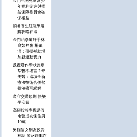
金門召開兒童及少
年福利促進與權
益保障委員會確
保權益
消暑養生紅龍果選
購攻略在這
金門跆拳道好手林
庭如拜會 楊鎮
浯：研擬補助增
加縣運動實力
反覆發作帶狀皰疹
常苦不堪言？奇
美醫：這項全新
療法技術合併營
養治療可緩解
遵守交通規則 快樂
平安歸
高額投報率攏是假
南警成功保住男
19萬
男輕信女網友投資
神話 警及時阻詐