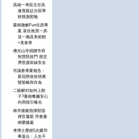
高雄一考區主任吳
連賞親赴分區學
校致謝慰勉
臺南微解Fun住房專
案 富信推買一房‧
送一廂及美術館
+美食券
佛光山寺捐贈市府
智慧防疫門 慈悲
濟世護前線安全
市議會專案報告：
新冠肺炎疫情應
變策略與作為
二級解封如何上館
子?臺南餐廳安心
內用指引曝光
南市後備指揮部指
揮官履新 拜會臺
南榮服處
考博士歷經5次鎩羽
畢嘉台：人生不