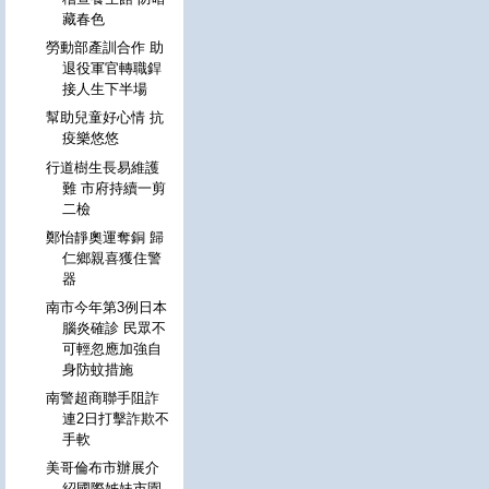
藏春色
勞動部產訓合作 助
退役軍官轉職銲
接人生下半場
幫助兒童好心情 抗
疫樂悠悠
行道樹生長易維護
難 市府持續一剪
二檢
鄭怡靜奧運奪銅 歸
仁鄉親喜獲住警
器
南市今年第3例日本
腦炎確診 民眾不
可輕忽應加強自
身防蚊措施
南警超商聯手阻詐
連2日打擊詐欺不
手軟
美哥倫布市辦展介
紹國際姊妹市園