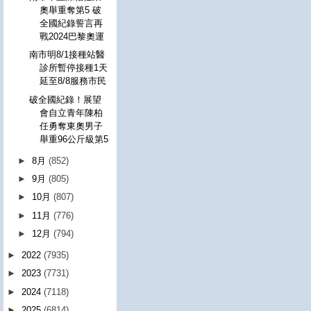
奧舉重奪第5 破
全國紀錄誓言再
戰2024巴黎奧運
南市明8/1接種站醫
診所暫停接種1天
延至8/8服務市民
破全國紀錄！展望
會自立青年陳柏
任勇奪東奧男子
舉重96公斤級第5
►
8月
(852)
►
9月
(805)
►
10月
(807)
►
11月
(776)
►
12月
(794)
►
2022
(7935)
►
2023
(7731)
►
2024
(7118)
►
2025
(6814)