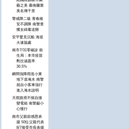
藝之美 臺南蘭業
美名傳千里
警戒降二級 青春維
安不調降 南警查
獲女緝毒送辦
安平驚見沉船 海巡
火速協處
南市7/31零確診 衛
生局：本市疫苗
劑次涵蓋率
30.5%
瞬間強降雨造小東
地下道淹水 南警
就自小客車強行
進入淹水說明
天雨路滑不慎自撞
變電箱 南警籲小
心慢行
南市父親節感恩表
揚 50位父親代表
8/7接受市長表揚