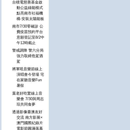
台積電慈善基金啟
動公益綠能模式
點亮南市社福機
構-安裝太陽能板
南市7/30零確診 公
費疫苗預約平台
意願登記至8/2中
午12時截止
警戒調降 警六分局
強力取締危駕酒
駕
將軍吼音樂節線上
演唱會今登場 宅
在家聽音樂Fun
暑假
葉老好吃驚線上音
樂會 7/30與周志
琮共同食夢
透過影像臺澳友好
交流 南方影展×
澳門國際紀錄片
電影節圓滿落幕