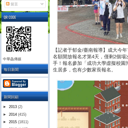
留言
QR CODE
【記者于郁金/臺南報導】成大今年首
名額開放報名才第4天，僅剩2個
中華鱻傳媒
手！報名參加「成功大學虛擬校園
每日新聞
生居多，也有少數家長報名。
新聞回顧
►
2013
(2)
►
2014
(415)
►
2015
(1811)