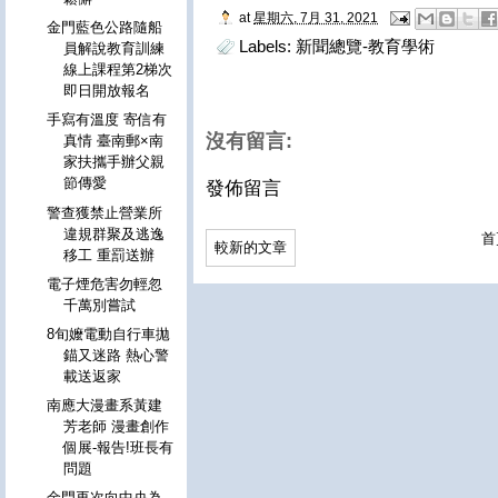
at
星期六, 7月 31, 2021
金門藍色公路隨船
Labels:
新聞總覽-教育學術
員解說教育訓練
線上課程第2梯次
即日開放報名
手寫有溫度 寄信有
沒有留言:
真情 臺南郵×南
家扶攜手辦父親
節傳愛
發佈留言
警查獲禁止營業所
違規群聚及逃逸
首
較新的文章
移工 重罰送辦
電子煙危害勿輕忽
千萬別嘗試
8旬嬤電動自行車拋
錨又迷路 熱心警
載送返家
南應大漫畫系黃建
芳老師 漫畫創作
個展-報告!班長有
問題
金門再次向中央為