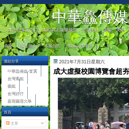
automaty do gier
中華鱻傳媒
本平台多元中立，期盼為正能量發聲，分享美好、美麗、美學，
首頁
報社簡介
本報公告
線上記者名單
連結分享
2021年7月31日星期六
成大虛擬校園博覽會超夯 
中華鱻傳媒-首頁
台灣高鐵
臺鐵
台灣好行
嘉南藥理大學
首頁
文章