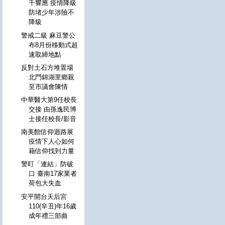
千響應 疫情降級
防堵少年涉險不
降級
警戒二級 麻豆警公
布8月份移動式超
速取締地點
反對土石方堆置場
北門錦湖里鄉親
至市議會陳情
中華醫大第9任校長
交接 由孫逸民博
士接任校長/影音
南美館信仰迴路展
疫情下人心如何
藉信仰找到力量
警盯「連結」防破
口 臺南17家業者
荷包大失血
安平開台天后宮
110(辛丑)年16歲
成年禮三部曲