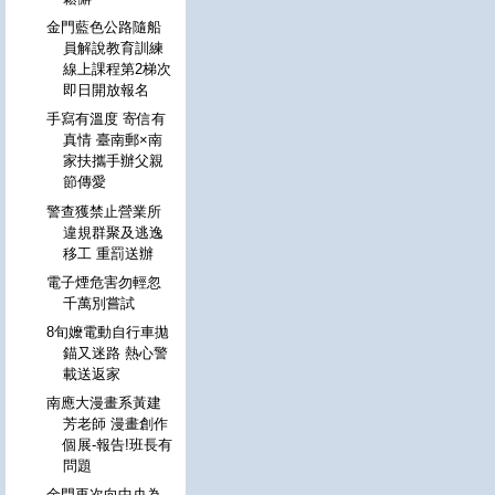
金門藍色公路隨船
員解說教育訓練
線上課程第2梯次
即日開放報名
手寫有溫度 寄信有
真情 臺南郵×南
家扶攜手辦父親
節傳愛
警查獲禁止營業所
違規群聚及逃逸
移工 重罰送辦
電子煙危害勿輕忽
千萬別嘗試
8旬嬤電動自行車拋
錨又迷路 熱心警
載送返家
南應大漫畫系黃建
芳老師 漫畫創作
個展-報告!班長有
問題
金門再次向中央為