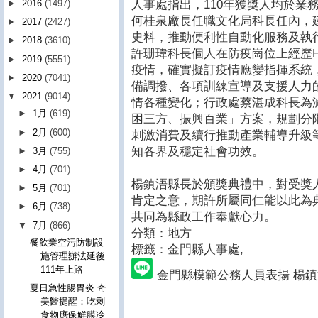
人事處指出，110年獲獎人均於業
►
2016
(1497)
何桂泉廠長任職文化局科長任內，
►
2017
(2427)
史料，推動便利性自動化服務及執
►
2018
(3610)
許珊瑋科長個人在防疫崗位上經歷H
►
2019
(5551)
疫情，確實擬訂疫情應變指揮系統
►
2020
(7041)
備調撥、各項訓練宣導及支援人力
▼
2021
(9014)
情各種變化；行政處蔡湛成科長為
►
1月
(619)
困三方、振興百業」方案，規劃分
►
2月
(600)
刺激消費及續行推動產業輔導升級
知各界及穩定社會功效。
►
3月
(755)
►
4月
(701)
楊鎮浯縣長於頒獎典禮中，對受獎
►
5月
(701)
肯定之意，期許所屬同仁能以此為
►
6月
(738)
共同為縣政工作奉獻心力。
▼
7月
(866)
分類：地方
餐飲業空污防制設
標籤：金門縣人事處
,
施管理辦法延後
111年上路
金門縣模範公務人員表揚 楊
夏日急性腸胃炎 奇
美醫提醒：吃剩
食物應保鮮膜冷