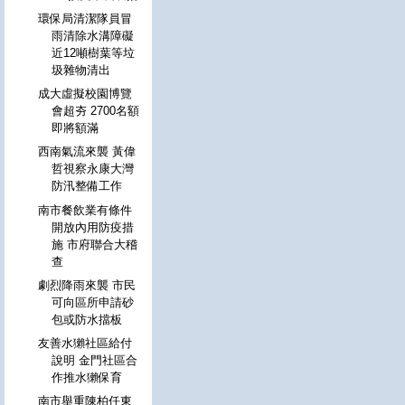
環保局清潔隊員冒
雨清除水溝障礙
近12噸樹葉等垃
圾雜物清出
成大虛擬校園博覽
會超夯 2700名額
即將額滿
西南氣流來襲 黃偉
哲視察永康大灣
防汛整備工作
南市餐飲業有條件
開放內用防疫措
施 市府聯合大稽
查
劇烈降雨來襲 市民
可向區所申請砂
包或防水擋板
友善水獺社區給付
說明 金門社區合
作推水獺保育
南市舉重陳柏任東