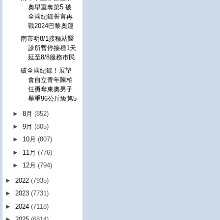
奧舉重奪第5 破
全國紀錄誓言再
戰2024巴黎奧運
南市明8/1接種站醫
診所暫停接種1天
延至8/8服務市民
破全國紀錄！展望
會自立青年陳柏
任勇奪東奧男子
舉重96公斤級第5
►
8月
(852)
►
9月
(805)
►
10月
(807)
►
11月
(776)
►
12月
(794)
►
2022
(7935)
►
2023
(7731)
►
2024
(7118)
►
2025
(6814)