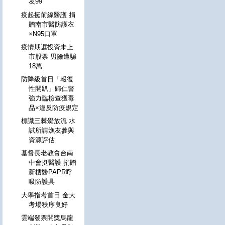
友99
疫起挺前線醫護 捐
贈南市醫防護衣
×N95口罩
疫情期誆投資未上
市股票 男險遭騙
18萬
防降級首日「報復
性開趴」歸仁警
強力臨檢查獲毒
品×違反防疫規定
標識三棘鱟放流 水
試所請漁友參與
資源評估
基督長老教會台南
中會挺醫護 捐贈
新樓醫PAPR呼
吸防護具
大學指考首日 金大
考場秩序良好
雲端發票開獎烏龍