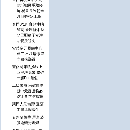
烏坵鄉民爭取疫
苗 祕書長陳朝金
8月將率隊上島
金門8/1起育兒津貼
加碼 新制暨本縣
父母照顧子女津
貼發放說明
安岐多元照顧中心
竣工 出租場徵單
位服務鄉親
臺南將軍吼推線上
巨星演唱會 陪你
一起Fun暑假
二級警戒 宗教團體
辦中元普渡務必
遵守各防疫措施
榮民人瑞嵩壽 宜蘭
榮服溫馨慶生
石斛蘭飄香 屏東榮
服處榮光燁燁