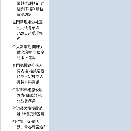
業與生涯轉銜 連
結身障福利服務
資源網絡
金門新增東沙社區
公共托育家園
7/29日起受理報
名
金大新學期將開設
蹼泳課程 力廣金
門水上運動
金門縣模範公務人
員表揚 楊鎮浯親
頒獎肯定獲獎人
員努力與貢獻
金寧鄉長楊忠俊頒
獎表揚圖館熱心
公益服務獎
拜訪榮民楷模嚴清
雅 關懷疫情困境
歸仁警「金句活
動」青春專案逾3