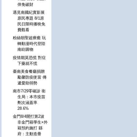
倖免破財
遇見南國紀實影展
原民專題 8/1原
民日限時播映免
費觀看
粉絲朝聖超療癒 玩
轉動漫時代登陸
南紡購物
疫情期莫恐慌 對症
下藥就不慌
臺南美食餐廳捐贈
勵馨防疫便當 傳
遞愛助弱勢
南市7/29零確診 衛
生局：本市疫苗
劑次涵蓋率
28.6%
金門8/4開打第2波
非金門籍學生×外
籍預約施打 縣
府：主動造冊