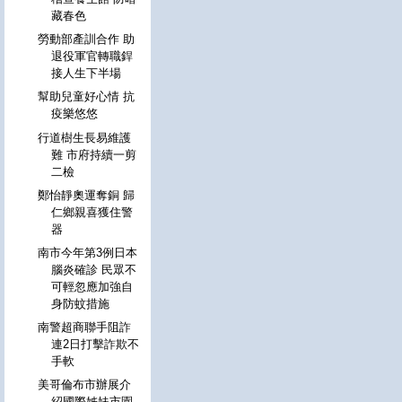
藏春色
勞動部產訓合作 助
退役軍官轉職銲
接人生下半場
幫助兒童好心情 抗
疫樂悠悠
行道樹生長易維護
難 市府持續一剪
二檢
鄭怡靜奧運奪銅 歸
仁鄉親喜獲住警
器
南市今年第3例日本
腦炎確診 民眾不
可輕忽應加強自
身防蚊措施
南警超商聯手阻詐
連2日打擊詐欺不
手軟
美哥倫布市辦展介
紹國際姊妹市園