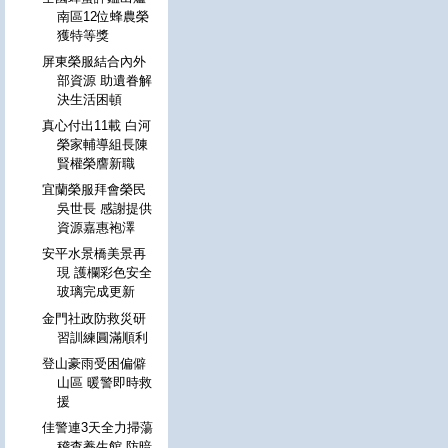
南區12位蜂農榮
獲特等獎
屏東榮服結合內外
部資源 助遺眷解
決生活困頓
真心付出11載 白河
榮家輔導組長陳
賢權榮譍新職
宜蘭榮服拜會榮民
吳世長 感謝提供
資源嘉惠袍澤
安平水景橋美景再
現 護欄彩色安全
玻璃完成更新
金門社政防救災研
習訓練圓滿順利
登山豪雨受困偏僻
山區 暖警即時救
援
佳警連3天全力掃蕩
稽查養生館 防暗