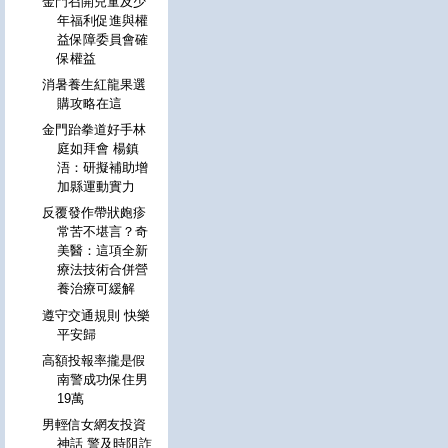
金門召開兒童及少
年福利促進與權
益保障委員會確
保權益
消暑養生紅龍果選
購攻略在這
金門跆拳道好手林
庭如拜會 楊鎮
浯：研擬補助增
加縣運動實力
反覆發作帶狀皰疹
常苦不堪言？奇
美醫：這項全新
療法技術合併營
養治療可緩解
遵守交通規則 快樂
平安歸
高額投報率攏是假
南警成功保住男
19萬
男輕信女網友投資
神話 警及時阻詐