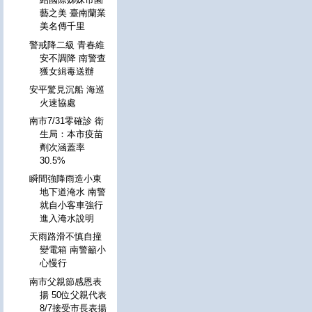
藝之美 臺南蘭業
美名傳千里
警戒降二級 青春維
安不調降 南警查
獲女緝毒送辦
安平驚見沉船 海巡
火速協處
南市7/31零確診 衛
生局：本市疫苗
劑次涵蓋率
30.5%
瞬間強降雨造小東
地下道淹水 南警
就自小客車強行
進入淹水說明
天雨路滑不慎自撞
變電箱 南警籲小
心慢行
南市父親節感恩表
揚 50位父親代表
8/7接受市長表揚