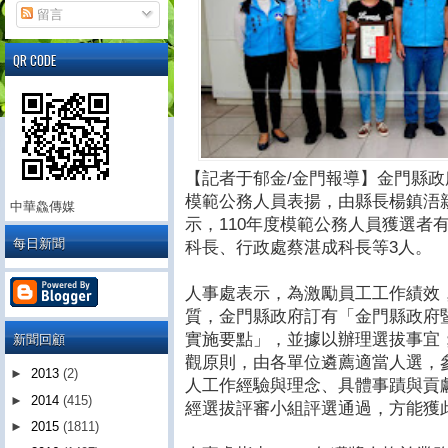
留言
QR CODE
【記者于郁金/金門報導】金門縣政府
模範公務人員表揚，由縣長楊鎮浯
中華鱻傳媒
示，110年度模範公務人員獲選者
每日新聞
科長、行政處蔡湛成科長等3人。
人事處表示，為激勵員工工作績效
質，金門縣政府訂有「金門縣政府
新聞回顧
實施要點」，並據以辦理選拔事宜
觀原則，由各單位遴薦適當人選，
►
2013
(2)
人工作經驗與理念、具體事蹟與貢
►
2014
(415)
經選拔評審小組評選通過，方能獲
►
2015
(1811)