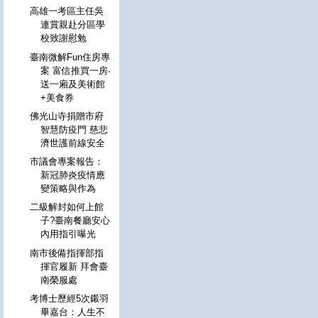
高雄一考區主任吳
連賞親赴分區學
校致謝慰勉
臺南微解Fun住房專
案 富信推買一房‧
送一廂及美術館
+美食券
佛光山寺捐贈市府
智慧防疫門 慈悲
濟世護前線安全
市議會專案報告：
新冠肺炎疫情應
變策略與作為
二級解封如何上館
子?臺南餐廳安心
內用指引曝光
南市後備指揮部指
揮官履新 拜會臺
南榮服處
考博士歷經5次鎩羽
畢嘉台：人生不