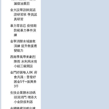
漏煤油重罰
金大設華語師資認
證研習班 學員認
真研習
暴力零容忍 疫情期
防範暴力事件演
練
金寧消辦水域搶救
演練 提升救援應
變能力
西南季風帶來劇烈
降雨 水利局水情
小組三級開設
金門紓困每人8K 府
會共識：普發紓
困金5千+振興券
3千
生技企業贈水頭碼
頭清消門 增添大
小金防疫利器
全國蜂蜜評鑑出爐