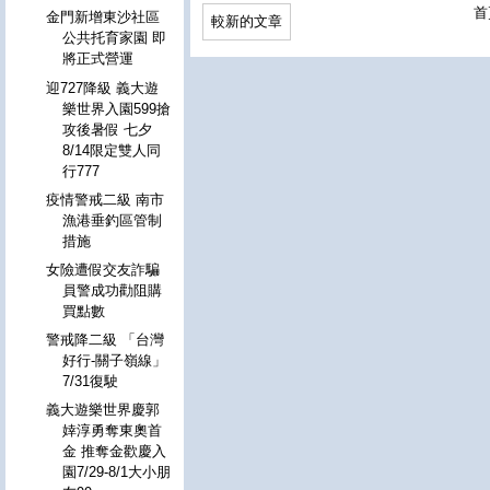
首
金門新增東沙社區
較新的文章
公共托育家園 即
將正式營運
迎727降級 義大遊
樂世界入園599搶
攻後暑假 七夕
8/14限定雙人同
行777
疫情警戒二級 南市
漁港垂釣區管制
措施
女險遭假交友詐騙
員警成功勸阻購
買點數
警戒降二級 「台灣
好行-關子嶺線」
7/31復駛
義大遊樂世界慶郭
婞淳勇奪東奧首
金 推奪金歡慶入
園7/29-8/1大小朋