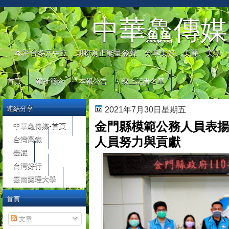
automaty do gier
中華鱻傳媒
本平台多元中立，期盼為正能量發聲，分享美好、美麗、美學，
首頁
報社簡介
本報公告
線上記者名單
連結分享
2021年7月30日星期五
金門縣模範公務人員表揚
中華鱻傳媒-首頁
台灣高鐵
人員努力與貢獻
臺鐵
台灣好行
嘉南藥理大學
首頁
文章