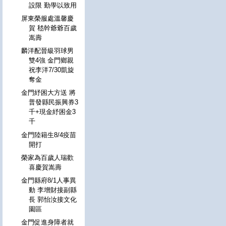
設限 勤學以致用
屏東榮服處溫馨慶
賀 嵇幹爺爺百歲
嵩壽
麟洋配晉級羽球男
雙4強 金門鄉親
祝李洋7/30凱旋
奪金
金門紓困大方送 將
普發縣民振興券3
千+現金紓困金3
千
金門陸籍生8/4疫苗
開打
榮家為百歲人瑞歡
喜慶賀嵩壽
金門縣府8/1人事異
動 李增財接副縣
長 郭怡汝接文化
園區
金門促進身障者就