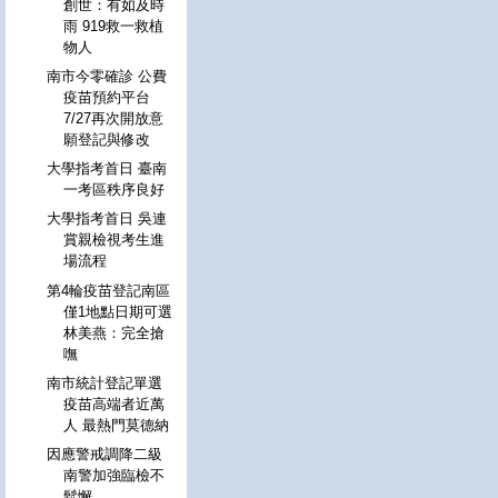
創世：有如及時
雨 919救一救植
物人
南市今零確診 公費
疫苗預約平台
7/27再次開放意
願登記與修改
大學指考首日 臺南
一考區秩序良好
大學指考首日 吳連
賞親檢視考生進
場流程
第4輪疫苗登記南區
僅1地點日期可選
林美燕：完全搶
嘸
南市統計登記單選
疫苗高端者近萬
人 最熱門莫德納
因應警戒調降二級
南警加強臨檢不
鬆懈