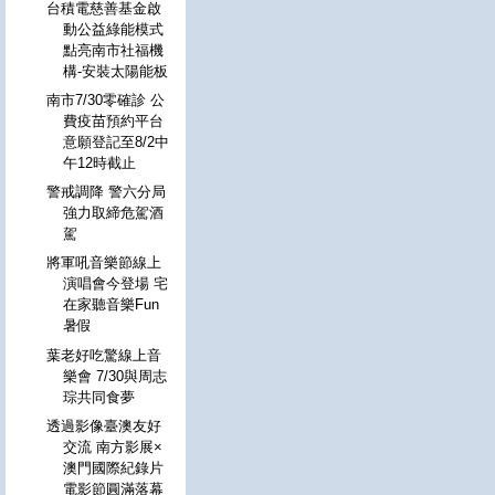
台積電慈善基金啟
動公益綠能模式
點亮南市社福機
構-安裝太陽能板
南市7/30零確診 公
費疫苗預約平台
意願登記至8/2中
午12時截止
警戒調降 警六分局
強力取締危駕酒
駕
將軍吼音樂節線上
演唱會今登場 宅
在家聽音樂Fun
暑假
葉老好吃驚線上音
樂會 7/30與周志
琮共同食夢
透過影像臺澳友好
交流 南方影展×
澳門國際紀錄片
電影節圓滿落幕