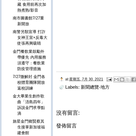
藏 食用前再次加
熱煮熟/影音
南市圖書館7/27重
新開放
南警另類宣導 打詐
女神王宣×反毒大
使張再興吸睛
金門餐飲業鼓勵外
帶優先 內用服務
須遵守：餐飲業
防疫管理措施
7/27微解封 金門各
at
星期五, 7月 30, 2021
校體育團隊開放
Labels:
新聞總覽-地方
返校訓練
金大畢業生創作歌
曲「浯島四年」
訴說金門求學點
沒有留言:
滴
旅星金門鄉賢蔡其
發佈留言
生接掌新加坡福
建會館