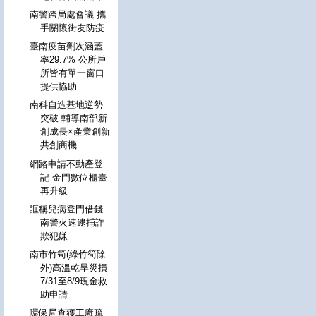
南警跨局處會議 攜
手關懷街友防疫
臺南疫苗劑次涵蓋
率29.7% 公所戶
所皆有單一窗口
提供協助
南科自造基地逆勢
突破 輔導南部新
創成長×產業創新
共創商機
網路申請不動產登
記 金門數位櫃臺
再升級
誆稱兒病登門借錢
南警火速逮捕詐
欺犯嫌
南市竹筍(綠竹筍除
外)高溫乾旱災損
7/31至8/9現金救
助申請
環保局查獲工廠疏