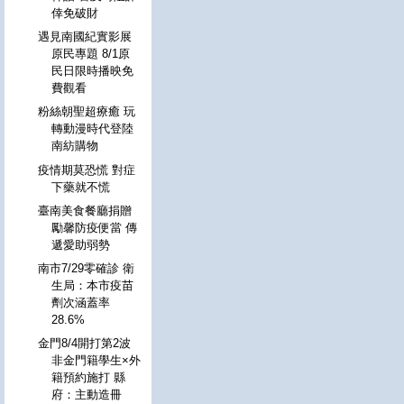
倖免破財
遇見南國紀實影展
原民專題 8/1原
民日限時播映免
費觀看
粉絲朝聖超療癒 玩
轉動漫時代登陸
南紡購物
疫情期莫恐慌 對症
下藥就不慌
臺南美食餐廳捐贈
勵馨防疫便當 傳
遞愛助弱勢
南市7/29零確診 衛
生局：本市疫苗
劑次涵蓋率
28.6%
金門8/4開打第2波
非金門籍學生×外
籍預約施打 縣
府：主動造冊