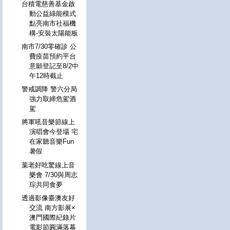
台積電慈善基金啟
動公益綠能模式
點亮南市社福機
構-安裝太陽能板
南市7/30零確診 公
費疫苗預約平台
意願登記至8/2中
午12時截止
警戒調降 警六分局
強力取締危駕酒
駕
將軍吼音樂節線上
演唱會今登場 宅
在家聽音樂Fun
暑假
葉老好吃驚線上音
樂會 7/30與周志
琮共同食夢
透過影像臺澳友好
交流 南方影展×
澳門國際紀錄片
電影節圓滿落幕