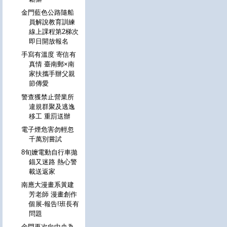
金門藍色公路隨船
員解說教育訓練
線上課程第2梯次
即日開放報名
手寫有溫度 寄信有
真情 臺南郵×南
家扶攜手辦父親
節傳愛
警查獲禁止營業所
違規群聚及逃逸
移工 重罰送辦
電子煙危害勿輕忽
千萬別嘗試
8旬嬤電動自行車拋
錨又迷路 熱心警
載送返家
南應大漫畫系黃建
芳老師 漫畫創作
個展-報告!班長有
問題
金門再次向中央為