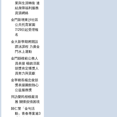
業與生涯轉銜 連
結身障福利服務
資源網絡
金門新增東沙社區
公共托育家園
7/29日起受理報
名
金大新學期將開設
蹼泳課程 力廣金
門水上運動
金門縣模範公務人
員表揚 楊鎮浯親
頒獎肯定獲獎人
員努力與貢獻
金寧鄉長楊忠俊頒
獎表揚圖館熱心
公益服務獎
拜訪榮民楷模嚴清
雅 關懷疫情困境
歸仁警「金句活
動」青春專案逾3