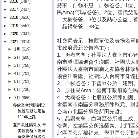
►
2016
(1497)
持家，自強不息「自強爸爸」1位
►
2017
(2427)
民Ama(阿瑪/爸爸)」2位、替代
►
2018
(3610)
「大樹爸爸」3位以及熱心公益，
►
2019
(5551)
「晶鑽爸爸」38位。
►
2020
(7041)
社會局表示，推薦單位及表揚名單
▼
2021
(9014)
市政府最新公告為主)：
►
1月
(619)
1、勇者爸爸：社團法人臺南市心
►
2月
(600)
南市聲暉協進會李漢瞬、社團法人
►
3月
(755)
社團法人臺南市癲癇之友協會林政
►
4月
(701)
協會汪春隆、社團法人台南市脊髓
►
5月
(701)
2、自強爸爸：下營區公所王建翔
►
6月
(738)
3、原住民Ama：臺南市政府原住
4、大樹爸爸：七股區公所陳仙團
▼
7月
(866)
會臺南市南區分事務所陳秋元、財
餐飲業空污防制設
台南市北區分事務所田光哲。
施管理辦法延後
111年上路
5、晶鑽爸爸：白河區公所盧土成
夏日急性腸胃炎 奇
修齊、左鎮區公所溫榮泰、北門區
美醫提醒：吃剩
北區區公所楊福來、學甲區公所劉
食物應保鮮膜冷