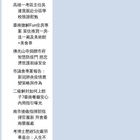
高雄一考區主任吳
連賞親赴分區學
校致謝慰勉
臺南微解Fun住房專
案 富信推買一房‧
送一廂及美術館
+美食券
佛光山寺捐贈市府
智慧防疫門 慈悲
濟世護前線安全
市議會專案報告：
新冠肺炎疫情應
變策略與作為
二級解封如何上館
子?臺南餐廳安心
內用指引曝光
南市後備指揮部指
揮官履新 拜會臺
南榮服處
考博士歷經5次鎩羽
畢嘉台：人生不