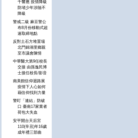
千響應 疫情降級
防堵少年涉險不
降級
警戒二級 麻豆警公
布8月份移動式超
速取締地點
反對土石方堆置場
北門錦湖里鄉親
至市議會陳情
中華醫大第9任校長
交接 由孫逸民博
士接任校長/影音
南美館信仰迴路展
疫情下人心如何
藉信仰找到力量
警盯「連結」防破
口 臺南17家業者
荷包大失血
安平開台天后宮
110(辛丑)年16歲
成年禮三部曲