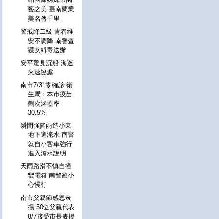
藝之美 臺南蘭業
美名傳千里
警戒降二級 青春維
安不調降 南警查
獲女緝毒送辦
安平驚見沉船 海巡
火速協處
南市7/31零確診 衛
生局：本市疫苗
劑次涵蓋率
30.5%
瞬間強降雨造小東
地下道淹水 南警
就自小客車強行
進入淹水說明
天雨路滑不慎自撞
變電箱 南警籲小
心慢行
南市父親節感恩表
揚 50位父親代表
8/7接受市長表揚