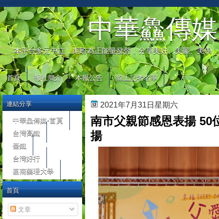
automaty do gier
中華鱻傳媒
本平台多元中立，期盼為正能量發聲，分享美好、美麗、美學，
首頁
報社簡介
本報公告
線上記者名單
連結分享
2021年7月31日星期六
南市父親節感恩表揚 50
中華鱻傳媒-首頁
台灣高鐵
揚
臺鐵
台灣好行
嘉南藥理大學
首頁
文章