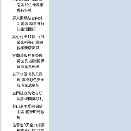
南區12位蜂農榮
獲特等獎
屏東榮服結合內外
部資源 助遺眷解
決生活困頓
真心付出11載 白河
榮家輔導組長陳
賢權榮譍新職
宜蘭榮服拜會榮民
吳世長 感謝提供
資源嘉惠袍澤
安平水景橋美景再
現 護欄彩色安全
玻璃完成更新
金門社政防救災研
習訓練圓滿順利
登山豪雨受困偏僻
山區 暖警即時救
援
佳警連3天全力掃蕩
稽查養生館 防暗