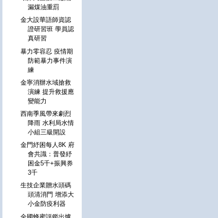
漏煤油重罰
金大設華語師資認
證研習班 學員認
真研習
暴力零容忍 疫情期
防範暴力事件演
練
金寧消辦水域搶救
演練 提升救援應
變能力
西南季風帶來劇烈
降雨 水利局水情
小組三級開設
金門紓困每人8K 府
會共識：普發紓
困金5千+振興券
3千
生技企業贈水頭碼
頭清消門 增添大
小金防疫利器
全國蜂蜜評鑑出爐