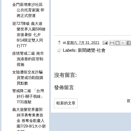
金門新增東沙社區
公共托育家園 即
將正式營運
迎727降級 義大遊
樂世界入園599搶
攻後暑假 七夕
8/14限定雙人同
at
星期六, 7月 31, 2021
行777
Labels:
新聞總覽-社會
疫情警戒二級 南市
漁港垂釣區管制
措施
女險遭假交友詐騙
沒有留言:
員警成功勸阻購
買點數
發佈留言
警戒降二級 「台灣
好行-關子嶺線」
首
7/31復駛
較新的文章
義大遊樂世界慶郭
婞淳勇奪東奧首
金 推奪金歡慶入
園7/29-8/1大小朋