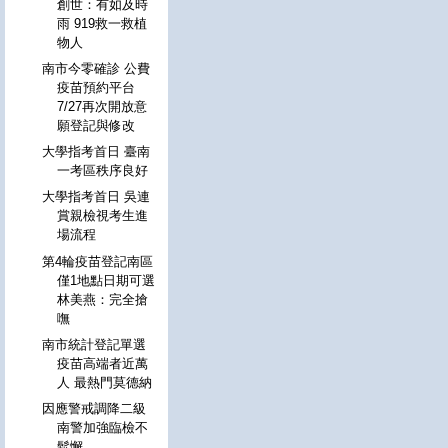
創世：有如及時
雨 919救一救植
物人
南市今零確診 公費
疫苗預約平台
7/27再次開放意
願登記與修改
大學指考首日 臺南
一考區秩序良好
大學指考首日 吳連
賞親檢視考生進
場流程
第4輪疫苗登記南區
僅1地點日期可選
林美燕：完全搶
嘸
南市統計登記單選
疫苗高端者近萬
人 最熱門莫德納
因應警戒調降二級
南警加強臨檢不
鬆懈