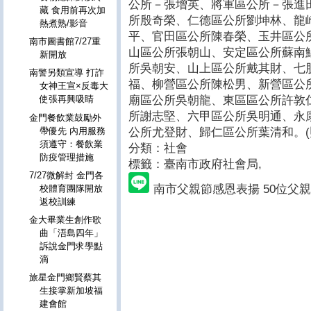
公所－張增英、將軍區公所－張進
藏 食用前再次加
所殷奇榮、仁德區公所劉坤林、龍
熱煮熟/影音
平、官田區公所陳春榮、玉井區公
南市圖書館7/27重
山區公所張朝山、安定區公所蘇南
新開放
所吳朝安、山上區公所戴其財、七
南警另類宣導 打詐
福、柳營區公所陳松男、新營區公
女神王宣×反毒大
廟區公所吳朝龍、東區區公所許敦
使張再興吸睛
所謝志堅、六甲區公所吳明通、永
金門餐飲業鼓勵外
公所尤登財、歸仁區公所葉清和。(
帶優先 內用服務
須遵守：餐飲業
分類：社會
防疫管理措施
標籤：臺南市政府社會局
,
7/27微解封 金門各
南市父親節感恩表揚 50位父親
校體育團隊開放
返校訓練
金大畢業生創作歌
曲「浯島四年」
訴說金門求學點
滴
旅星金門鄉賢蔡其
生接掌新加坡福
建會館