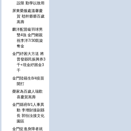
設限 勤學以致用
屏東榮服處溫馨慶
賀 嵇幹爺爺百歲
嵩壽
麟洋配晉級羽球男
雙4強 金門鄉親
祝李洋7/30凱旋
奪金
金門紓困大方送 將
普發縣民振興券3
千+現金紓困金3
千
金門陸籍生8/4疫苗
開打
榮家為百歲人瑞歡
喜慶賀嵩壽
金門縣府8/1人事異
動 李增財接副縣
長 郭怡汝接文化
園區
金門促進身障者就