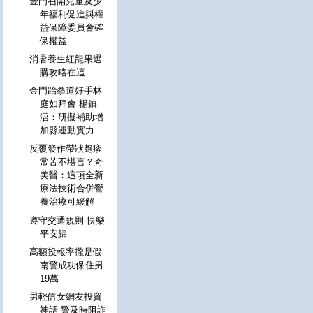
金門召開兒童及少
年福利促進與權
益保障委員會確
保權益
消暑養生紅龍果選
購攻略在這
金門跆拳道好手林
庭如拜會 楊鎮
浯：研擬補助增
加縣運動實力
反覆發作帶狀皰疹
常苦不堪言？奇
美醫：這項全新
療法技術合併營
養治療可緩解
遵守交通規則 快樂
平安歸
高額投報率攏是假
南警成功保住男
19萬
男輕信女網友投資
神話 警及時阻詐