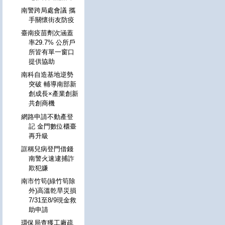
南警跨局處會議 攜
手關懷街友防疫
臺南疫苗劑次涵蓋
率29.7% 公所戶
所皆有單一窗口
提供協助
南科自造基地逆勢
突破 輔導南部新
創成長×產業創新
共創商機
網路申請不動產登
記 金門數位櫃臺
再升級
誆稱兒病登門借錢
南警火速逮捕詐
欺犯嫌
南市竹筍(綠竹筍除
外)高溫乾旱災損
7/31至8/9現金救
助申請
環保局查獲工廠疏