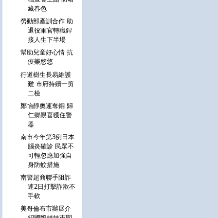
藏春色
勞動部產訓合作 助
退役軍官轉職銲
接人生下半場
幫助兒童好心情 抗
疫樂悠悠
行道樹生長易維護
難 市府持續一剪
二檢
鄭怡靜奧運奪銅 歸
仁鄉親喜獲住警
器
南市今年第3例日本
腦炎確診 民眾不
可輕忽應加強自
身防蚊措施
南警超商聯手阻詐
連2日打擊詐欺不
手軟
美哥倫布市辦展介
紹國際姊妹市園