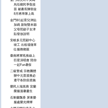
烏坵鄉民爭取疫
苗 祕書長陳朝金
8月將率隊上島
金門8/1起育兒津貼
加碼 新制暨本縣
父母照顧子女津
貼發放說明
安岐多元照顧中心
竣工 出租場徵單
位服務鄉親
臺南將軍吼推線上
巨星演唱會 陪你
一起Fun暑假
二級警戒 宗教團體
辦中元普渡務必
遵守各防疫措施
榮民人瑞嵩壽 宜蘭
榮服溫馨慶生
石斛蘭飄香 屏東榮
服處榮光燁燁