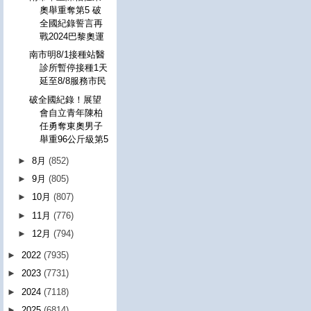
奧舉重奪第5 破
全國紀錄誓言再
戰2024巴黎奧運
南市明8/1接種站醫
診所暫停接種1天
延至8/8服務市民
破全國紀錄！展望
會自立青年陳柏
任勇奪東奧男子
舉重96公斤級第5
►
8月
(852)
►
9月
(805)
►
10月
(807)
►
11月
(776)
►
12月
(794)
►
2022
(7935)
►
2023
(7731)
►
2024
(7118)
►
2025
(6814)