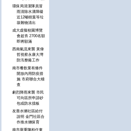
環保局清潔隊員冒
雨清除水溝障礙
近12噸樹葉等垃
圾雜物清出
成大虛擬校園博覽
會超夯 2700名額
即將額滿
西南氣流來襲 黃偉
哲視察永康大灣
防汛整備工作
南市餐飲業有條件
開放內用防疫措
施 市府聯合大稽
查
劇烈降雨來襲 市民
可向區所申請砂
包或防水擋板
友善水獺社區給付
說明 金門社區合
作推水獺保育
南市舉重陳柏任東