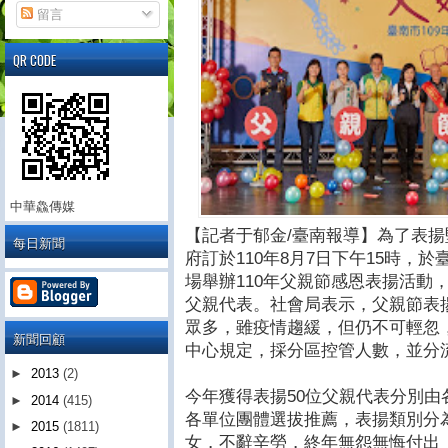
留言
QR CODE
中華鱻傳媒
【記者于郁金/臺南報導】為了表
每日新聞
府訂於110年8月7日下午15時，
場舉辦110年父親節感恩表揚活動
父親代表。社會局表示，父親節表
眾多，雖疫情趨緩，但仍不可輕忽
新聞回顧
中心規定，採分區控管人數，並分
►
2013
(2)
今年獲得表揚50位父親代表分別
►
2014
(415)
各單位團體選拔推薦，表揚類別分
►
2015
(1811)
女，不辭辛勞，終年無怨無悔付出