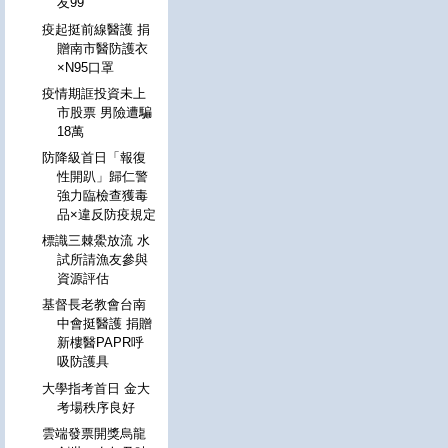
友99
疫起挺前線醫護 捐
贈南市醫防護衣
×N95口罩
疫情期誆投資未上
市股票 男險遭騙
18萬
防降級首日「報復
性開趴」歸仁警
強力臨檢查獲毒
品×違反防疫規定
標識三棘鱟放流 水
試所請漁友參與
資源評估
基督長老教會台南
中會挺醫護 捐贈
新樓醫PAPR呼
吸防護具
大學指考首日 金大
考場秩序良好
雲端發票開獎烏龍