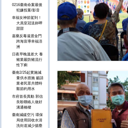
0216臺南命案最後
犯嫌投案/影音
幸福女神節駕到！
大員皇冠送妳呷
甜甜
嘉藥反毒遠渡金門
跨海宣導幸福浯
洲
日夜早晚溫差大 養
豬業嚴防豬流行
性下痢
臺南2/25起實施減
量供水措施 籲請
業者民眾共體時
艱節約用水
市府首長異動 郭信
良盼聯絡人做好
溝通橋樑
臺南減緩空污 環保
局使用回收水清
洗街道減少揚塵