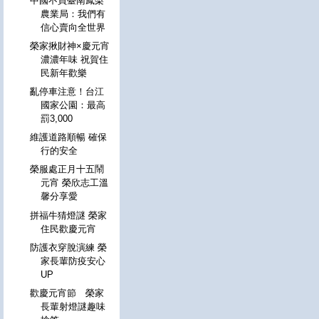
中國不買臺南鳳梨
農業局：我們有
信心賣向全世界
榮家揪財神×慶元宵
濃濃年味 祝賀住
民新年歡樂
亂停車注意！台江
國家公園：最高
罰3,000
維護道路順暢 確保
行的安全
榮服處正月十五鬧
元宵 榮欣志工溫
馨分享愛
拼福牛猜燈謎 榮家
住民歡慶元宵
防護衣穿脫演練 榮
家長輩防疫安心
UP
歡慶元宵節 榮家
長輩射燈謎趣味