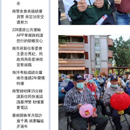
全
南警友會表揚績優
員警 肯定治安交
通努力
228選搭公共運輸
APP掌握路程讓
您行的順暢安心
南市府新任客委會
主委古秀妃、民
政局局長姜淋煌
宣誓就職
海洋考核成績出爐
南市連續2年榮獲
特優
南警婦幼隊15分鐘
讓新住民快速認
識臺灣警 秒懂重
要電話
臺南開春單月阻詐
逾千萬 就要騙徒
歹過年