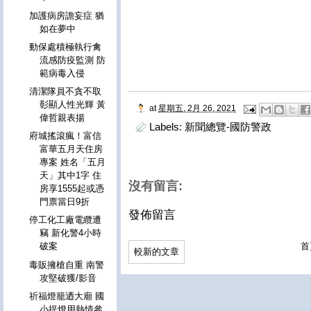
加護病房譫妄症 猶
如在夢中
動保處積極執行禽
流感防疫監測 防
範病毒入侵
清潔隊員不貪不取
彰顯人性光輝 黃
at
星期五, 2月 26, 2021
偉哲親表揚
Labels:
新聞總覽-國防警政
府城搖滾瘋！富信
富華五月天住房
專案 姓名「五月
天」其中1字 住
沒有留言:
房享1555起或憑
門票當日9折
發佈留言
停工化工廠電纜遭
竊 新化警4小時
破案
首
較新的文章
毒販擁槍自重 南警
攻堅破獲/影音
祈福燈籠迺大廟 國
小提燈用熱情參