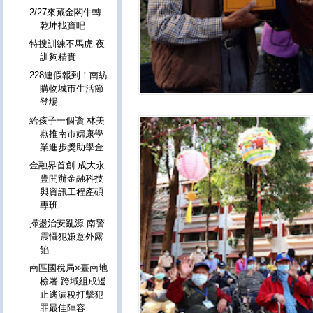
2/27來藏金閣牛轉
乾坤找寶吧
特搜訓練不馬虎 夜
訓夠精實
228連假報到！南紡
購物城市生活節
登場
給孩子一個讚 林美
燕推南市婦康學
業進步獎助學金
金融界首創 成大永
豐開辦金融科技
與資訊工程產碩
專班
掃盪治安亂源 南警
震懾犯嫌意外露
餡
南區國稅局×臺南地
檢署 跨域組成遏
止逃漏稅打擊犯
罪最佳陣容