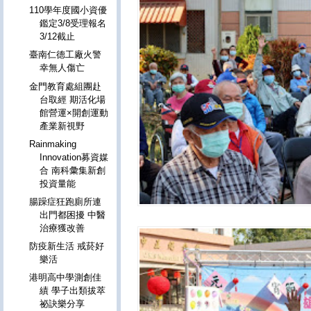
110學年度國小資優
鑑定3/8受理報名
3/12截止
臺南仁德工廠火警
幸無人傷亡
金門教育處組團赴
台取經 期活化場
館營運×開創運動
產業新視野
Rainmaking
Innovation募資媒
合 南科彙集新創
投資量能
腸躁症狂跑廁所連
出門都困擾 中醫
治療獲改善
防疫新生活 戒菸好
樂活
港明高中學測創佳
績 學子出類拔萃
祕訣樂分享