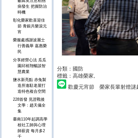
籲農友注意稻熱
病發生 把握防治
時機
彰化榮家歡喜迎佳
節 青銀共樂滾元
宵
榮服處感謝波麗士
行善義舉 嘉惠榮
民
分享經營心法 瓜瓜
園邱裕翔暢談智
分類：國防
慧農業
標籤：高雄榮家
,
鹽水新亮點 赤兔製
造所進駐老屋打
歡慶元宵節 榮家長輩射燈謎
造特色複合空間
228首發 見證戰後
文學：趙天儀全
集
臺南110年起調高學
校社工師與心理
師薪資 每月多2
千