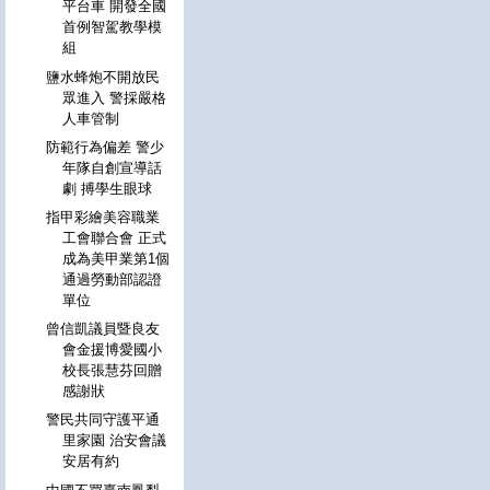
平台車 開發全國
首例智駕教學模
組
鹽水蜂炮不開放民
眾進入 警採嚴格
人車管制
防範行為偏差 警少
年隊自創宣導話
劇 搏學生眼球
指甲彩繪美容職業
工會聯合會 正式
成為美甲業第1個
通過勞動部認證
單位
曾信凱議員暨良友
會金援博愛國小
校長張慧芬回贈
感謝狀
警民共同守護平通
里家園 治安會議
安居有約