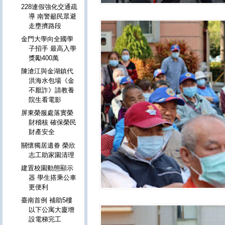
228連假強化交通疏
導 南警籲民眾避
走壅擠路段
金門大學向全國學
子招手 最高入學
獎勵400萬
陳滄江與金湖鎮代
洪海水包場《金
不厭詐》請教養
院生看電影
屏東榮服處落實榮
財稽核 確保榮民
財產安全
關懷獨居遺眷 榮欣
志工助家園清理
建置校園動態顯示
器 學生搭乘公車
更便利
臺南首例 補助5樓
以下公寓大廈增
設電梯完工