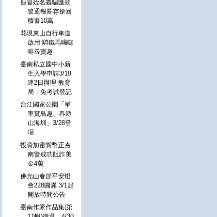
假冒姪名義騙匯款
警通報圈存搶回
積蓄10萬
花現東山自行車道
啟用 騎鐵馬喝咖
啡尋寶趣
臺南私立國中小新
生入學申請3/19
連2日辦理 教育
局：免考試登記
台江國家公園「單
車賞鳥趣、春遊
山海圳」3/28登
場
投資加密貨幣正夯
南警成功阻詐美
金4萬
佛光山春節平安燈
會228圓滿 3/1起
開放時間公告
臺南作家作品集(第
11輯)徵選 4/30