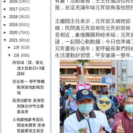
有趣！活動最後，王主任邀請住民
►
2016
(1497)
籠，在這充滿年味元宵節角落拍照
►
2017
(2427)
►
2018
(3610)
王繼開主任表示，元宵節又稱燈節
►
2019
(5551)
稱；民間過元宵節有吃元宵的習俗
►
2020
(7041)
音相近，象徵團圓和睦幸福；元宵
▼
2021
(9014)
謎，一起開心動動腦；今日也準備
►
1月
(619)
元宵慶祝小過年；更呼籲長輩們持
生活運動好習慣，平安健康一整年
▼
2月
(600)
跨領域「課」製化
成大首創15+3週
課程
安全第一 學甲警機
動測速地點報您
哉
崑濱伯辭世 黃偉哲
與陳吉仲弔念農
業表率
土地建物參考資訊
開放免費查 黃偉
哲籲重視交易安