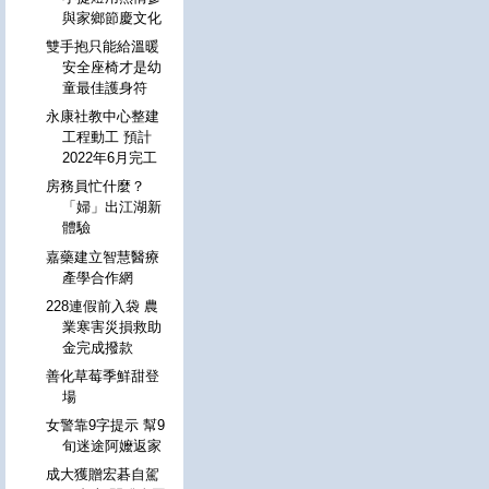
與家鄉節慶文化
雙手抱只能給溫暖
安全座椅才是幼
童最佳護身符
永康社教中心整建
工程動工 預計
2022年6月完工
房務員忙什麼？
「婦」出江湖新
體驗
嘉藥建立智慧醫療
產學合作網
228連假前入袋 農
業寒害災損救助
金完成撥款
善化草莓季鮮甜登
場
女警靠9字提示 幫9
旬迷途阿嬤返家
成大獲贈宏碁自駕