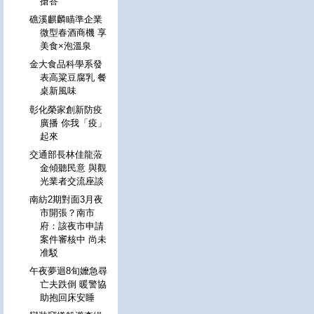
搶答
礁溪麒麟瞄準企業
微型春酒商機 享
美食×泡溫泉
金大食品科學系發
表高粱豆腐乳 餐
桌新風味
彰化榮家創新防疫
廣播 你我「疫」
起來
交通部長林佳龍蒞
金傾聽民意 與觀
光業者交流座談
南紡2期對面3月夜
市開張？南市
府：該夜市申請
案件審核中 尚未
准駁
午夜夢迴8旬嬤急尋
亡夫跌倒 暖警協
助抱回床安睡