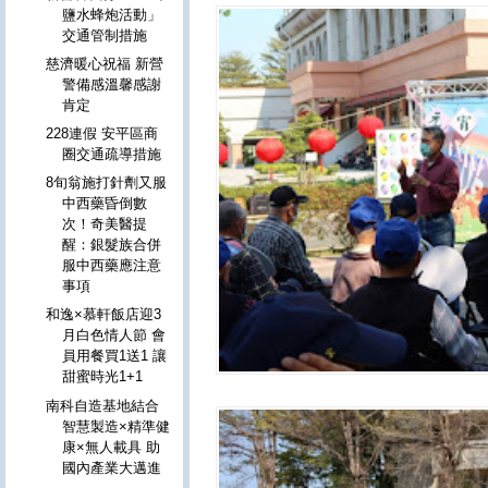
鹽水蜂炮活動」
交通管制措施
慈濟暖心祝福 新營
警備感溫馨感謝
肯定
228連假 安平區商
圈交通疏導措施
8旬翁施打針劑又服
中西藥昏倒數
次！奇美醫提
醒：銀髮族合併
服中西藥應注意
事項
和逸×慕軒飯店迎3
月白色情人節 會
員用餐買1送1 讓
甜蜜時光1+1
南科自造基地結合
智慧製造×精準健
康×無人載具 助
國內產業大邁進