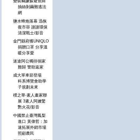
變裝竊嫌躲避查緝
抽絲剝繭難逃法
網
鹽水蜂炮落幕 迅恢
復市容 謝謝環保
清潔戰士/影音
金門縣府獲UNIQLO
捐贈口罩 分享溫
暖分享愛
迷途阿公獨徘徊家
難歸 警助返家
成大單車節登場
科系博覽會助學
子規劃未來
樸之華-素人畫家聯
展 3素人阿嬤驚
艷火花/影音
中國禁止臺灣鳳梨
進口 黃偉哲：加
速拓展外銷市場
照顧農民