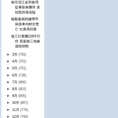
南市浯江金同會理
監事新春團拜 黃
怡凱跨海蒞臨
報載臺南阿嬤帶罕
病孫車內輕生雙
亡 社會局回應
做工行善團228不打
烊 雲嘉南三地修
屋助弱勢
►
3月
(755)
►
4月
(701)
►
5月
(701)
►
6月
(738)
►
7月
(866)
►
8月
(852)
►
9月
(805)
►
10月
(807)
►
11月
(776)
►
12月
(794)