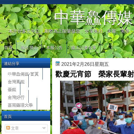
automaty do gier
中華鱻傳媒
本平台多元中立，期盼為正能量發聲，分享美好、美麗、美學，
首頁
報社簡介
本報公告
線上記者名單
連結分享
2021年2月26日星期五
歡慶元宵節 榮家長輩
中華鱻傳媒-首頁
台灣高鐵
臺鐵
台灣好行
嘉南藥理大學
首頁
文章