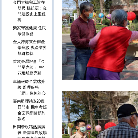
金門大橋完工近在
咫尺 楊鎮浯：金
門建設史上里程
碑
榮家守護健康 住民
康健服務
金大跨海來台辦產
學座談 與產業界
無縫接軌
首次臺灣燈會「金
門星光節」 牛年
花燈離島亮相
車輛報廢至雲端升
級 監理服務
「網」住你的心
臺南監理站3/20假
日門市 機車考照
全面採網路預約
報名
田間發現稻熱病病
斑 臺南區農改場