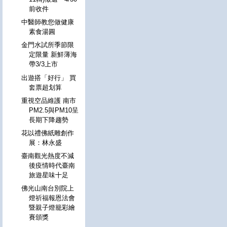
前收件
中醫師教您做健康
素食湯圓
金門水試所季節限
定限量 新鮮薄海
帶3/3上市
出遊搭「好行」 買
套票超划算
重視空品維護 南市
PM2.5與PM10呈
長期下降趨勢
花以禮佛紙雕創作
展：林永盛
臺南觀光熱度不減
後疫情時代臺南
旅遊星味十足
佛光山南台別院上
燈祈福報恩法會
暨親子燈籠彩繪
賽頒獎