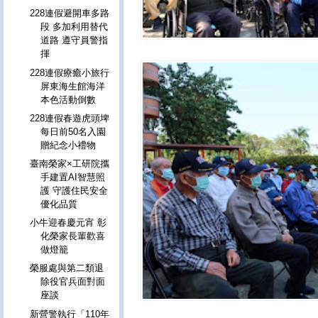
228連假避開車多路
段 多加利用替代
道路 遵守員警指
揮
228連假療癒小旅行
屏東海生館海洋
本色活動倒數
228連假春遊虎頭埤
每日前50名入園
贈紀念小禮物
臺南榮家×工研院攜
手建置AI智慧照
護 守護住民安全
優化品質
小牛迎春慶元宵 彰
化榮家長輩歡喜
做燈籠
榮服處與第二類退
除役官兵面對面
座談
新營警執行「110年