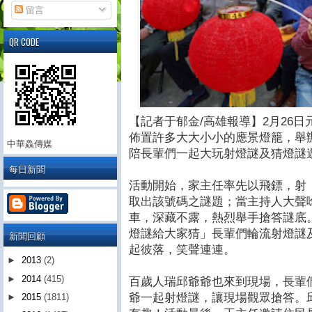
留言
QR CODE
【記者于郁金/高雄報導】2月26
佈置許多大大小小的應景燈籠，舉
中華鱻傳媒
陪長輩們一起大玩射燈謎及猜燈謎
每日新聞
活動開始，家主任率先以飛鏢，射
取出該號碼之謎題；當主持人大聲
車，深藏不露，熱烈舉手搶答謎底
燈謎給大家猜」長輩們輪流射燈謎
新聞回顧
起彼落，笑聲連連。
►
2013
(2)
►
2014
(415)
百歲人瑞邱爺爺也來到現場，長輩
爺一起射燈謎，讓現場觀眾搶答。
►
2015
(1811)