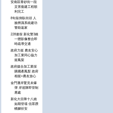
安南區青砂街一段
災害復建工程順
利完工
8旬翁倒臥街頭 人
臉辨識系統建功
警助返家
228連假 新化警3維
一體影像整合即
時疏導交通
政府力挺 農友安心
加工業同心協力
挺鳳梨
政府媒合加工業採
購國產鳳梨 政府
相挺×農友放心
金門灘岸驚見未爆
彈 岸巡隊即管制
應處
新化大目降十八嬈
如期登場 信眾躦
轎腳祈安