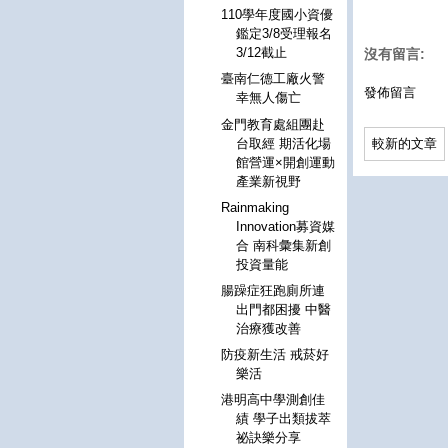
110學年度國小資優
鑑定3/8受理報名
3/12截止
沒有留言:
臺南仁德工廠火警
發佈留言
幸無人傷亡
金門教育處組團赴
台取經 期活化場
較新的文章
館營運×開創運動
產業新視野
Rainmaking
Innovation募資媒
合 南科彙集新創
投資量能
腸躁症狂跑廁所連
出門都困擾 中醫
治療獲改善
防疫新生活 戒菸好
樂活
港明高中學測創佳
績 學子出類拔萃
祕訣樂分享