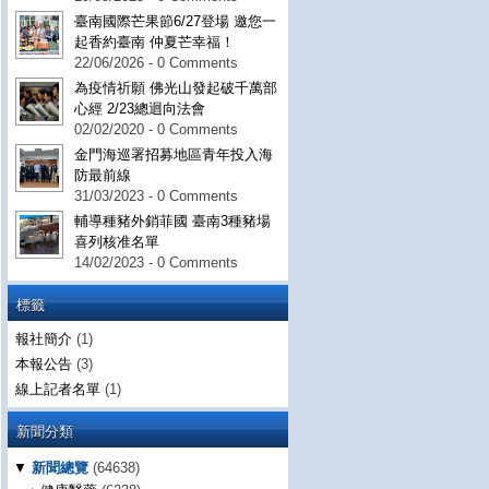
臺南國際芒果節6/27登場 邀您一
起香約臺南 仲夏芒幸福！
22/06/2026 - 0 Comments
為疫情祈願 佛光山發起破千萬部
心經 2/23總迴向法會
02/02/2020 - 0 Comments
金門海巡署招募地區青年投入海
防最前線
31/03/2023 - 0 Comments
輔導種豬外銷菲國 臺南3種豬場
喜列核准名單
14/02/2023 - 0 Comments
標籤
報社簡介
(1)
本報公告
(3)
線上記者名單
(1)
新聞分類
▼
新聞總覽
(64638)