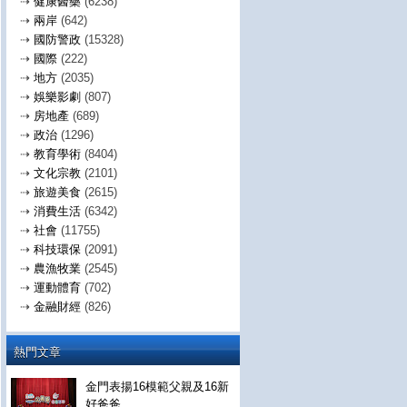
⇢
健康醫藥
(6238)
⇢
兩岸
(642)
⇢
國防警政
(15328)
⇢
國際
(222)
⇢
地方
(2035)
⇢
娛樂影劇
(807)
⇢
房地產
(689)
⇢
政治
(1296)
⇢
教育學術
(8404)
⇢
文化宗教
(2101)
⇢
旅遊美食
(2615)
⇢
消費生活
(6342)
⇢
社會
(11755)
⇢
科技環保
(2091)
⇢
農漁牧業
(2545)
⇢
運動體育
(702)
⇢
金融財經
(826)
熱門文章
金門表揚16模範父親及16新
好爸爸