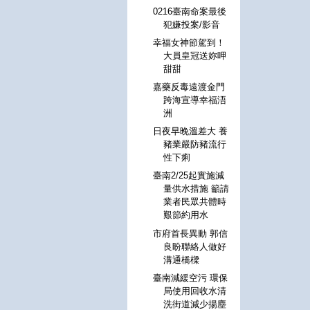
0216臺南命案最後
犯嫌投案/影音
幸福女神節駕到！
大員皇冠送妳呷
甜甜
嘉藥反毒遠渡金門
跨海宣導幸福浯
洲
日夜早晚溫差大 養
豬業嚴防豬流行
性下痢
臺南2/25起實施減
量供水措施 籲請
業者民眾共體時
艱節約用水
市府首長異動 郭信
良盼聯絡人做好
溝通橋樑
臺南減緩空污 環保
局使用回收水清
洗街道減少揚塵