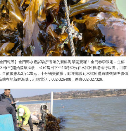
/金門報導】金門縣水產試驗所養殖的新鮮海帶開賣囉！金門春季限定～生鮮
3日(三)開始陸續採收，並於當日下午13時30分在水試所廣場進行販售，目前
，售價優惠為3斤120元，十分物美價廉，歡迎鄉親到水試所購買或機關團體傳
在地新鮮海味，訂購電話：082-326408，傳真082-327329。