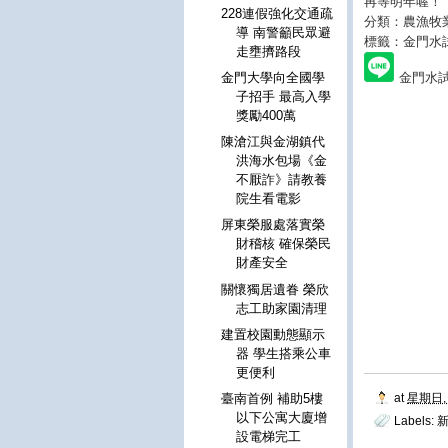
再等明年喔！
228連假強化交通疏
分類：農漁牧
導 南警籲民眾避
標籤：金門水
走壅擠路段
金門水試
金門大學向全國學
子招手 最高入學
獎勵400萬
陳滄江與金湖鎮代
洪海水包場《金
不厭詐》請教養
院生看電影
屏東榮服處落實榮
財稽核 確保榮民
財產安全
關懷獨居遺眷 榮欣
志工助家園清理
建置校園動態顯示
器 學生搭乘公車
更便利
at
星期日, 
臺南首例 補助5樓
以下公寓大廈增
Labels:
設電梯完工