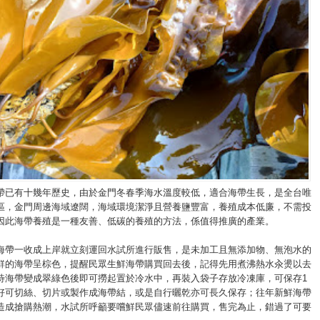
帶已有十幾年歷史，由於金門冬春季海水溫度較低，適合海帶生長，是全台唯
區，金門周邊海域遼闊，海域環境潔淨且營養鹽豐富，養殖成本低廉，不需投
因此海帶養殖是一種友善、低碳的養殖的方法，係值得推廣的產業。
海帶一收成上岸就立刻運回水試所進行販售，是未加工且無添加物、無泡水的
鮮的海帶呈棕色，提醒民眾生鮮海帶購買回去後，記得先用煮沸熱水汆燙以去
待海帶變成翠綠色後即可撈起置於冷水中，再裝入袋子存放冷凍庫，可保存1
好可切絲、切片或製作成海帶結，或是自行曬乾亦可長久保存；往年新鮮海帶
造成搶購熱潮，水試所呼籲要嚐鮮民眾儘速前往購買，售完為止，錯過了可要