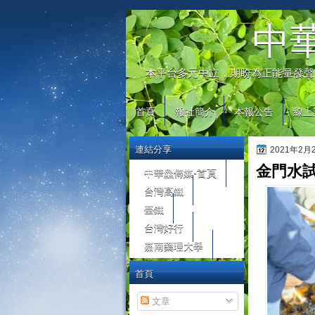
automaty do gier
中
本平台多元中立，期盼為正能量發聲
首頁
報社簡介
本報公告
線上
連結分享
2021年2
金門水試
中華鱻傳媒-首頁
台灣高鐵
臺鐵
台灣好行
嘉南藥理大學
首頁
文章