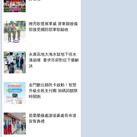
嘹亮歌聲展軍威 屏東縣後備
部接受國防部軍歌驗收
永康高地大淹水疑地下排水
溝崩壞 要求市府對症下藥解
決
金門數位縣民卡啟動！智慧
升級全島支付圈 加碼回饋限
時開跑
苗栗榮服處謝浚豪處長布達
宣誓典禮