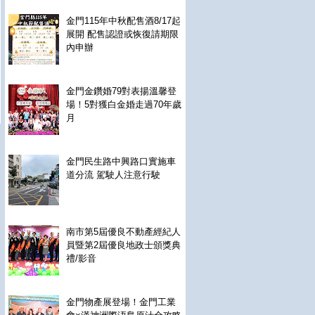
金門115年中秋配售酒8/17起
展開 配售認證或恢復請期限
內申辦
金門金鑽婚79對表揚溫馨登
場！5對獲白金婚走過70年歲
月
金門民生路中興路口實施車
道分流 駕駛人注意行駛
南市第5屆優良不動產經紀人
員暨第2屆優良地政士頒獎典
禮/影音
金門物產展登場！金門工業