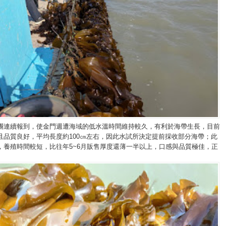
團連續報到，使金門週遭海域的低水溫時間維持較久，有利於海帶生長，目前
且品質良好，平均長度約100㎝左右，因此水試所決定提前採收部分海帶；此
，養殖時間較短，比往年5~6月販售厚度還薄一半以上，口感與品質極佳，正
。