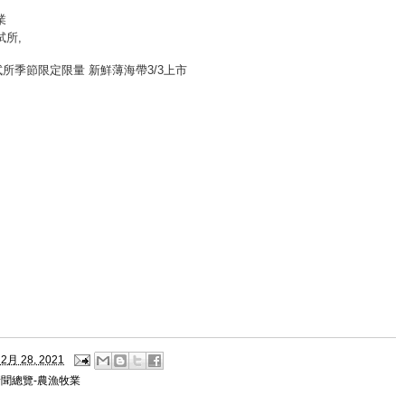
業
試所
,
所季節限定限量 新鮮薄海帶3/3上市
2月 28, 2021
新聞總覽-農漁牧業