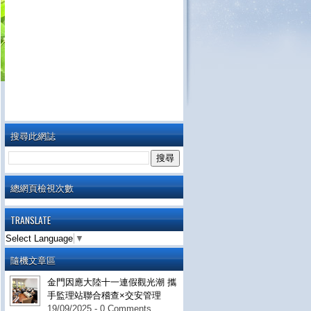
搜尋此網誌
總網頁檢視次數
TRANSLATE
Select Language
▼
隨機文章區
金門因應大陸十一連假觀光潮 攜
手監理站聯合稽查×交安管理
19/09/2025 - 0 Comments