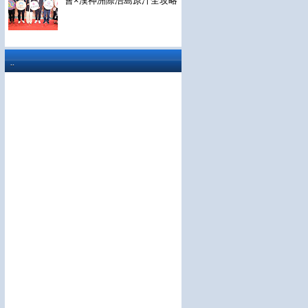
會×漢神洲際浯島原汁全攻略
..