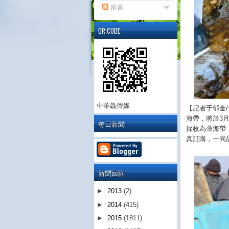
留言
QR CODE
中華鱻傳媒
【記者于郁金
海帶，將於3月
每日新聞
採收為薄海帶
真訂購，一同品嚐
新聞回顧
►
2013
(2)
►
2014
(415)
►
2015
(1811)