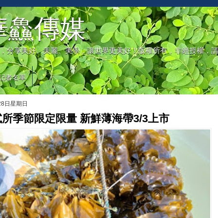
華鱻傳媒
，分享美好、美麗、美學，讓世界更美好！版權所有，非經授權，
記者名單
月28日星期日
所季節限定限量 新鮮薄海帶3/3上市