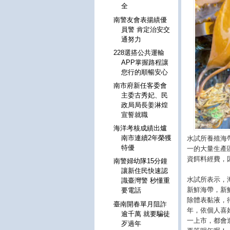
全
南警友會表揚績優
員警 肯定治安交
通努力
228選搭公共運輸
APP掌握路程讓
您行的順暢安心
南市府新任客委會
主委古秀妃、民
政局局長姜淋煌
宣誓就職
海洋考核成績出爐
南市連續2年榮獲
水試所養殖海
特優
一的大量生產
資餌料經費，
南警婦幼隊15分鐘
讓新住民快速認
水試所表示，
識臺灣警 秒懂重
新鮮海帶，新
要電話
除體表黏液，
臺南開春單月阻詐
年，依個人喜
逾千萬 就要騙徒
一上市，都會
歹過年