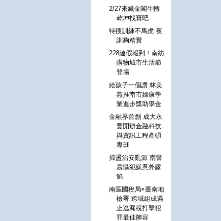
2/27來藏金閣牛轉
乾坤找寶吧
特搜訓練不馬虎 夜
訓夠精實
228連假報到！南紡
購物城市生活節
登場
給孩子一個讚 林美
燕推南市婦康學
業進步獎助學金
金融界首創 成大永
豐開辦金融科技
與資訊工程產碩
專班
掃盪治安亂源 南警
震懾犯嫌意外露
餡
南區國稅局×臺南地
檢署 跨域組成遏
止逃漏稅打擊犯
罪最佳陣容