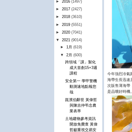
►
2016
(1497)
►
2017
(2427)
►
2018
(3610)
►
2019
(5551)
►
2020
(7041)
▼
2021
(9014)
►
1月
(619)
▼
2月
(600)
跨領域「課」製化
成大首創15+3週
課程
今年強烈冷氣
海帶生長迅速
安全第一 學甲警機
次販售薄海帶
動測速地點報您
是品嚐好時機
哉
崑濱伯辭世 黃偉哲
與陳吉仲弔念農
業表率
土地建物參考資訊
開放免費查 黃偉
哲籲重視交易安