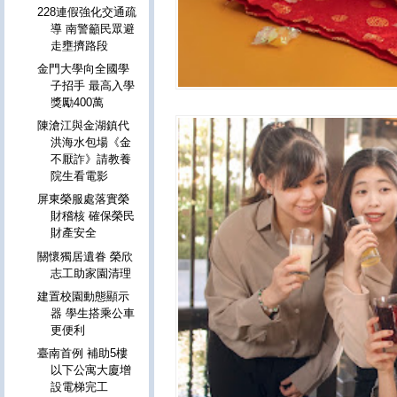
228連假強化交通疏
導 南警籲民眾避
走壅擠路段
金門大學向全國學
子招手 最高入學
獎勵400萬
陳滄江與金湖鎮代
洪海水包場《金
不厭詐》請教養
院生看電影
屏東榮服處落實榮
財稽核 確保榮民
財產安全
關懷獨居遺眷 榮欣
志工助家園清理
建置校園動態顯示
器 學生搭乘公車
更便利
臺南首例 補助5樓
以下公寓大廈增
設電梯完工