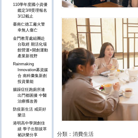
110學年度國小資優
鑑定3/8受理報名
3/12截止
臺南仁德工廠火警
幸無人傷亡
金門教育處組團赴
台取經 期活化場
館營運×開創運動
產業新視野
Rainmaking
Innovation募資媒
合 南科彙集新創
投資量能
腸躁症狂跑廁所連
出門都困擾 中醫
治療獲改善
防疫新生活 戒菸好
樂活
港明高中學測創佳
績 學子出類拔萃
分類：消費生活
祕訣樂分享