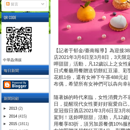
留言
QR CODE
【記者于郁金/臺南報導】為迎接3
店2021年3月6日至3月8日，3
中華鱻傳媒
呷甜甜」活動，凡12歲以上之女性
每日新聞
日式餐廳用餐贈送切餅紅豆湯、彩
花糕1份，還有女神下午茶488元
布偶，希望所有女神們可以犇向幸
隨著姊的時代來臨，女性消費力不
新聞回顧
日，提醒現代女性要好好寵愛自己
►
2013
(2)
皇冠假日酒店2021年3月6日至3
►
2014
(415)
駕到！送妳呷甜甜」活動，凡12歲
用餐享83折，須另加原餐價10%
►
2015
(1811)