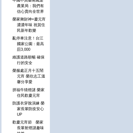
中國不買臺南鳳梨
農業局：我們有
信心賣向全世界
榮家揪財神×慶元宵
濃濃年味 祝賀住
民新年歡樂
亂停車注意！台江
國家公園：最高
罰3,000
維護道路順暢 確保
行的安全
榮服處正月十五鬧
元宵 榮欣志工溫
馨分享愛
拼福牛猜燈謎 榮家
住民歡慶元宵
防護衣穿脫演練 榮
家長輩防疫安心
UP
歡慶元宵節 榮家
長輩射燈謎趣味