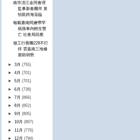
南市浯江金同會理
監事新春團拜 黃
怡凱跨海蒞臨
報載臺南阿嬤帶罕
病孫車內輕生雙
亡 社會局回應
做工行善團228不打
烊 雲嘉南三地修
屋助弱勢
►
3月
(755)
►
4月
(701)
►
5月
(701)
►
6月
(738)
►
7月
(866)
►
8月
(852)
►
9月
(805)
►
10月
(807)
►
11月
(776)
►
12月
(794)