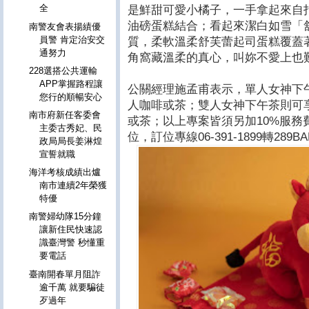
全
是鮮甜可愛小橘子，一手拿起來自
油磅蛋糕結合；看起來潔白如雪「
南警友會表揚績優
員警 肯定治安交
質，柔軟溫柔舒芙蕾起司蛋糕覆蓋
通努力
角窩藏溫柔的真心，叫妳不愛上也
228選搭公共運輸
APP掌握路程讓
公關經理施孟甫表示，單人女神下午
您行的順暢安心
人咖啡或茶；雙人女神下午茶則可享
南市府新任客委會
或茶；以上專案皆須另加10%服務
主委古秀妃、民
位，訂位專線06-391-1899轉289B
政局局長姜淋煌
宣誓就職
海洋考核成績出爐
南市連續2年榮獲
特優
南警婦幼隊15分鐘
讓新住民快速認
識臺灣警 秒懂重
要電話
臺南開春單月阻詐
逾千萬 就要騙徒
歹過年