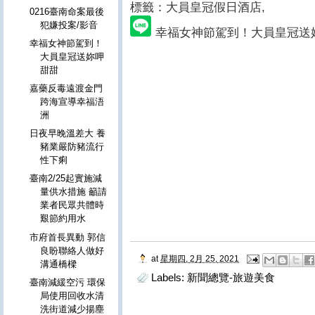
標籤：大員皇冠假日酒店
,
0216臺南命案最後
犯嫌投案/影音
幸福女神節駕到！大員皇冠送
幸福女神節駕到！
大員皇冠送妳呷
甜甜
嘉藥反毒遠渡金門
跨海宣導幸福浯
洲
日夜早晚溫差大 養
豬業嚴防豬流行
性下痢
臺南2/25起實施減
量供水措施 籲請
業者民眾共體時
艱節約用水
市府首長異動 郭信
良盼聯絡人做好
at
星期四, 2月 25, 2021
溝通橋樑
Labels:
新聞總覽-旅遊美食
臺南減緩空污 環保
局使用回收水清
洗街道減少揚塵