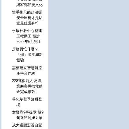
與家鄉節慶文化
雙手抱只能給溫暖
安全座椅才是幼
童最佳護身符
永康社教中心整建
工程動工 預計
2022年6月完工
房務員忙什麼？
「婦」出江湖新
體驗
嘉藥建立智慧醫療
產學合作網
228連假前入袋 農
業寒害災損救助
金完成撥款
善化草莓季鮮甜登
場
女警靠9字提示 幫9
旬迷途阿嬤返家
成大獲贈宏碁自駕