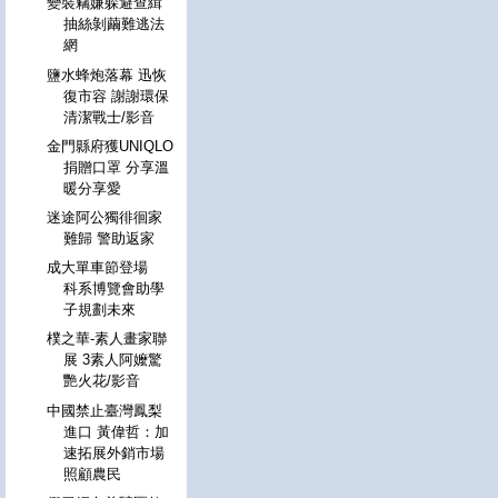
變裝竊嫌躲避查緝
抽絲剝繭難逃法
網
鹽水蜂炮落幕 迅恢
復市容 謝謝環保
清潔戰士/影音
金門縣府獲UNIQLO
捐贈口罩 分享溫
暖分享愛
迷途阿公獨徘徊家
難歸 警助返家
成大單車節登場
科系博覽會助學
子規劃未來
樸之華-素人畫家聯
展 3素人阿嬤驚
艷火花/影音
中國禁止臺灣鳳梨
進口 黃偉哲：加
速拓展外銷市場
照顧農民