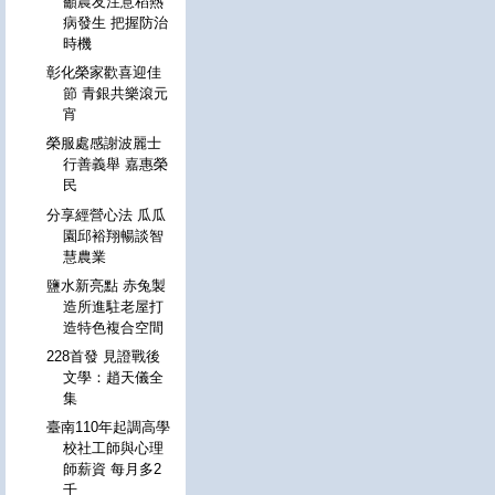
籲農友注意稻熱
病發生 把握防治
時機
彰化榮家歡喜迎佳
節 青銀共樂滾元
宵
榮服處感謝波麗士
行善義舉 嘉惠榮
民
分享經營心法 瓜瓜
園邱裕翔暢談智
慧農業
鹽水新亮點 赤兔製
造所進駐老屋打
造特色複合空間
228首發 見證戰後
文學：趙天儀全
集
臺南110年起調高學
校社工師與心理
師薪資 每月多2
千