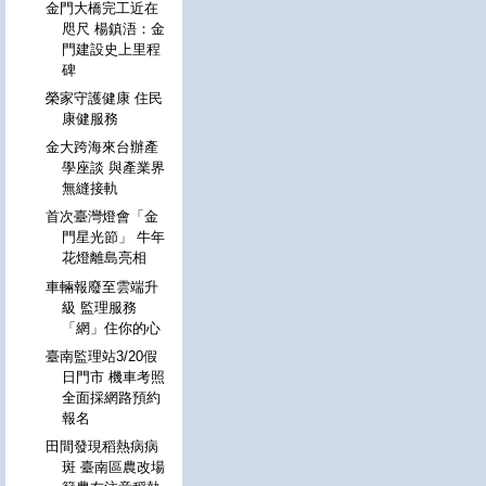
金門大橋完工近在
咫尺 楊鎮浯：金
門建設史上里程
碑
榮家守護健康 住民
康健服務
金大跨海來台辦產
學座談 與產業界
無縫接軌
首次臺灣燈會「金
門星光節」 牛年
花燈離島亮相
車輛報廢至雲端升
級 監理服務
「網」住你的心
臺南監理站3/20假
日門市 機車考照
全面採網路預約
報名
田間發現稻熱病病
斑 臺南區農改場