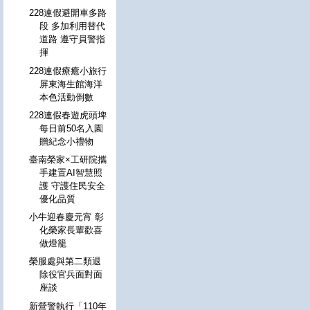
228連假避開車多路
段 多加利用替代
道路 遵守員警指
揮
228連假療癒小旅行
屏東海生館海洋
本色活動倒數
228連假春遊虎頭埤
每日前50名入園
贈紀念小禮物
臺南榮家×工研院攜
手建置AI智慧照
護 守護住民安全
優化品質
小牛迎春慶元宵 彰
化榮家長輩歡喜
做燈籠
榮服處與第二類退
除役官兵面對面
座談
新營警執行「110年