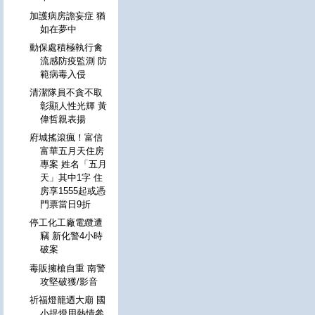
加護病房譫妄症 猶
如在夢中
動保處積極執行禽
流感防疫監測 防
範病毒入侵
清潔隊員不貪不取
彰顯人性光輝 黃
偉哲親表揚
府城搖滾瘋！富信
富華五月天住房
專案 姓名「五月
天」其中1字 住
房享1555起或憑
門票當日9折
停工化工廠電纜遭
竊 新化警4小時
破案
毒販擁槍自重 南警
攻堅破獲/影音
祈福燈籠迺大廟 國
小提燈用熱情參