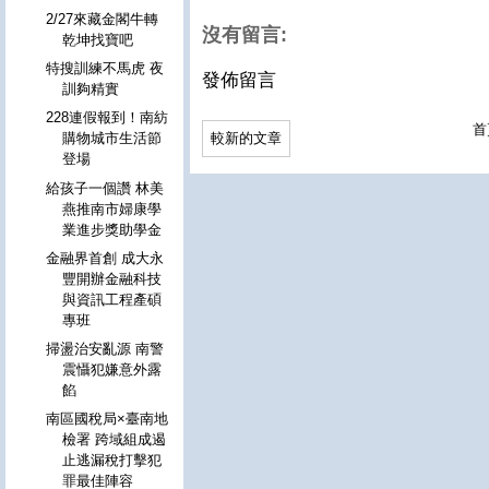
2/27來藏金閣牛轉
沒有留言:
乾坤找寶吧
特搜訓練不馬虎 夜
發佈留言
訓夠精實
228連假報到！南紡
首
較新的文章
購物城市生活節
登場
給孩子一個讚 林美
燕推南市婦康學
業進步獎助學金
金融界首創 成大永
豐開辦金融科技
與資訊工程產碩
專班
掃盪治安亂源 南警
震懾犯嫌意外露
餡
南區國稅局×臺南地
檢署 跨域組成遏
止逃漏稅打擊犯
罪最佳陣容