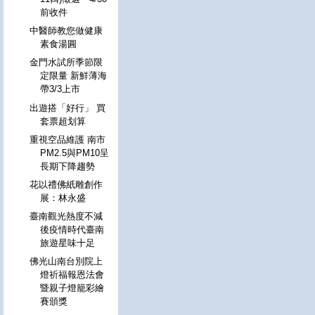
前收件
中醫師教您做健康
素食湯圓
金門水試所季節限
定限量 新鮮薄海
帶3/3上市
出遊搭「好行」 買
套票超划算
重視空品維護 南市
PM2.5與PM10呈
長期下降趨勢
花以禮佛紙雕創作
展：林永盛
臺南觀光熱度不減
後疫情時代臺南
旅遊星味十足
佛光山南台別院上
燈祈福報恩法會
暨親子燈籠彩繪
賽頒獎