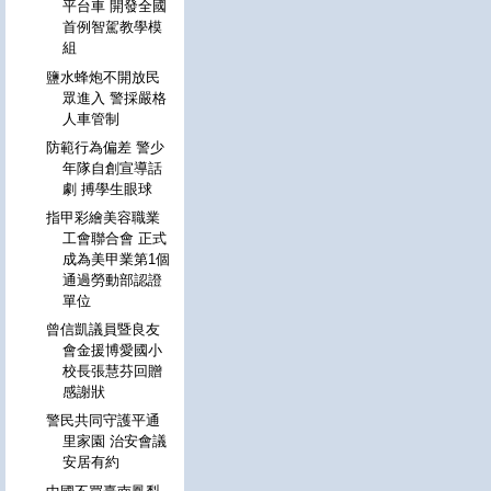
平台車 開發全國
首例智駕教學模
組
鹽水蜂炮不開放民
眾進入 警採嚴格
人車管制
防範行為偏差 警少
年隊自創宣導話
劇 搏學生眼球
指甲彩繪美容職業
工會聯合會 正式
成為美甲業第1個
通過勞動部認證
單位
曾信凱議員暨良友
會金援博愛國小
校長張慧芬回贈
感謝狀
警民共同守護平通
里家園 治安會議
安居有約