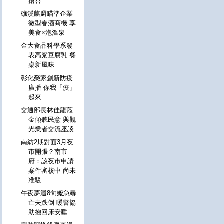
搶答
礁溪麒麟瞄準企業
微型春酒商機 享
美食×泡溫泉
金大食品科學系發
表高粱豆腐乳 餐
桌新風味
彰化榮家創新防疫
廣播 你我「疫」
起來
交通部長林佳龍蒞
金傾聽民意 與觀
光業者交流座談
南紡2期對面3月夜
市開張？南市
府：該夜市申請
案件審核中 尚未
准駁
午夜夢迴8旬嬤急尋
亡夫跌倒 暖警協
助抱回床安睡