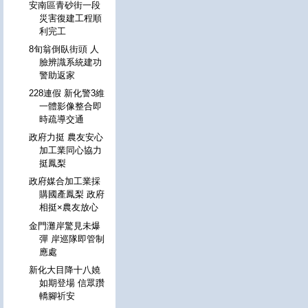
安南區青砂街一段
災害復建工程順
利完工
8旬翁倒臥街頭 人
臉辨識系統建功
警助返家
228連假 新化警3維
一體影像整合即
時疏導交通
政府力挺 農友安心
加工業同心協力
挺鳳梨
政府媒合加工業採
購國產鳳梨 政府
相挺×農友放心
金門灘岸驚見未爆
彈 岸巡隊即管制
應處
新化大目降十八嬈
如期登場 信眾躦
轎腳祈安