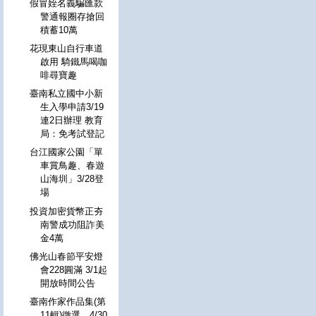
假冒姪名義騙匯款
警通報圈存搶回
積蓄10萬
花現東山自行車道
啟用 騎鐵馬喝咖
啡尋寶趣
臺南私立國中小新
生入學申請3/19
連2日辦理 教育
局：免考試登記
台江國家公園「單
車賞鳥趣、春遊
山海圳」3/28登
場
投資加密貨幣正夯
南警成功阻詐美
金4萬
佛光山春節平安燈
會228圓滿 3/1起
開放時間公告
臺南作家作品集(第
11輯)徵選 4/30