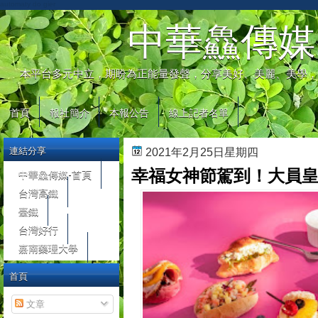
automaty do gier
中華鱻傳媒
本平台多元中立，期盼為正能量發聲，分享美好、美麗、美學，
首頁
報社簡介
本報公告
線上記者名單
連結分享
2021年2月25日星期四
幸福女神節駕到！大員
中華鱻傳媒-首頁
台灣高鐵
臺鐵
台灣好行
嘉南藥理大學
首頁
文章