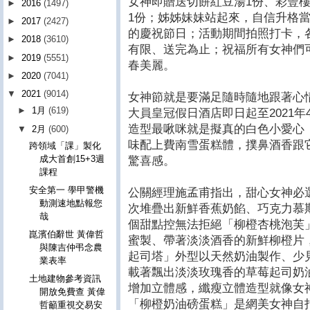
女神即贈送切餅紅豆湯1份、彩豐
►
2016
(1497)
1份；姊姊妹妹站起來，自信升格
►
2017
(2427)
的慶祝節日；活動期間拍照打卡，
►
2018
(3610)
有限、送完為止；祝福所有女神們
►
2019
(5551)
春美麗。
►
2020
(7041)
▼
2021
(9014)
女神節就是要滿足隨時隨地跟著心
►
1月
(619)
大員皇冠假日酒店即日起至2021年
造型最啾咪就是擬真的白色小愛心
▼
2月
(600)
味配上費南雪蛋糕體，撲鼻酒香跟
跨領域「課」製化
成大首創15+3週
驚喜感。
課程
安全第一 學甲警機
公關經理施孟甫指出，甜心女神必
動測速地點報您
次堆疊出新鮮香蕉奶餡、巧克力慕
哉
個甜點控無法拒絕「柳橙杏桃泡芙
崑濱伯辭世 黃偉哲
蜜製、帶著淡淡酒香的新鮮柳橙片
與陳吉仲弔念農
起司塔」外型以天然奶油製作、少
業表率
載著飄出淡淡玫瑰香的草莓起司奶
土地建物參考資訊
增加立體感，纖瘦立體造型就像女
開放免費查 黃偉
「柳橙奶油磅蛋糕」是網美女神自
哲籲重視交易安