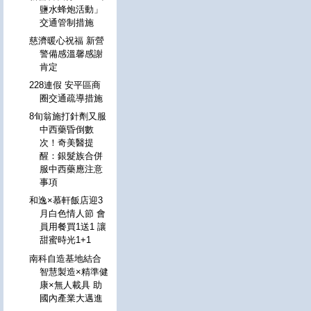
鹽水蜂炮活動」
交通管制措施
慈濟暖心祝福 新營
警備感溫馨感謝
肯定
228連假 安平區商
圈交通疏導措施
8旬翁施打針劑又服
中西藥昏倒數
次！奇美醫提
醒：銀髮族合併
服中西藥應注意
事項
和逸×慕軒飯店迎3
月白色情人節 會
員用餐買1送1 讓
甜蜜時光1+1
南科自造基地結合
智慧製造×精準健
康×無人載具 助
國內產業大邁進