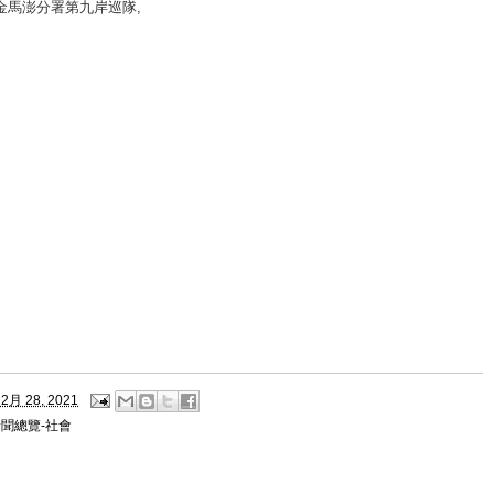
金馬澎分署第九岸巡隊
,
2月 28, 2021
聞總覽-社會