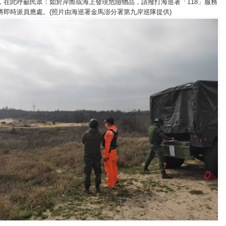
，在此呼籲民眾：如於岸際或海上發現危險物品，請撥打海巡署「118」服務
將即時派員應處。(照片由海巡署金馬澎分署第九岸巡隊提供)