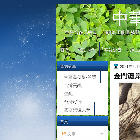
automaty do gier
中
本平台多元中立，期盼為正能量發聲
首頁
報社簡介
本報公告
線上
連結分享
2021年2
金門灘
中華鱻傳媒-首頁
台灣高鐵
臺鐵
台灣好行
嘉南藥理大學
首頁
文章