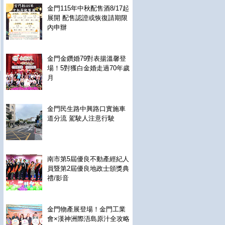
金門115年中秋配售酒8/17起
展開 配售認證或恢復請期限
內申辦
金門金鑽婚79對表揚溫馨登
場！5對獲白金婚走過70年歲
月
金門民生路中興路口實施車
道分流 駕駛人注意行駛
南市第5屆優良不動產經紀人
員暨第2屆優良地政士頒獎典
禮/影音
金門物產展登場！金門工業
會×漢神洲際浯島原汁全攻略