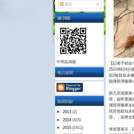
留言
QR CODE
中華鱻傳媒
【記者于郁金
25日9時2
每日新聞
似2枚疑似未
指揮部彈藥庫
第九岸巡隊第
彈，旋即實施
新聞回顧
揮部彈藥庫未
現其他疑似未
►
2013
(2)
雷」，並將全
►
2014
(415)
►
2015
(1811)
海巡署表示，