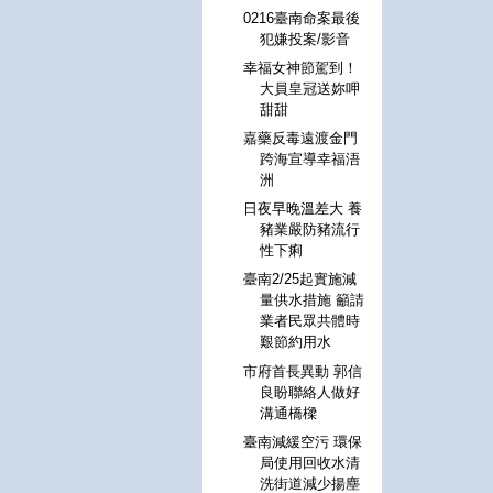
0216臺南命案最後
犯嫌投案/影音
幸福女神節駕到！
大員皇冠送妳呷
甜甜
嘉藥反毒遠渡金門
跨海宣導幸福浯
洲
日夜早晚溫差大 養
豬業嚴防豬流行
性下痢
臺南2/25起實施減
量供水措施 籲請
業者民眾共體時
艱節約用水
市府首長異動 郭信
良盼聯絡人做好
溝通橋樑
臺南減緩空污 環保
局使用回收水清
洗街道減少揚塵