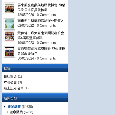
屏東榮服處參與地區就博會 助榮
民眷屆退官兵就轉業
12/05/2026 - 0 Comments
南市衛生所藥師職缺辦公開甄才
02/03/2022 - 0 Comments
黃偉哲出席大臺南新聞記者公會
第4屆理監事就職
19/06/2023 - 0 Comments
嘉義榮院歲末感恩聯歡 與心康復
者溫馨慶新年
30/01/2024 - 0 Comments
標籤
報社簡介
(1)
本報公告
(3)
線上記者名單
(1)
新聞分類
▼
新聞總覽
(64638)
⇢
健康醫藥
(6238)