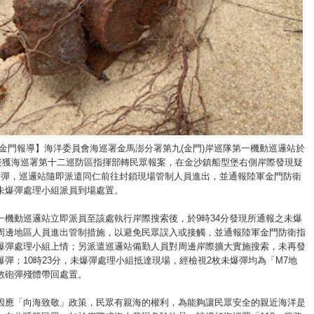
/金門報導】海洋委員會海巡署金馬澎分署第九(金門)岸巡隊第一機動巡邏站於
4分接獲海巡署第十二巡防區指揮部轉民眾報案，在金沙鎮船型堡右側岸際發現疑
爆彈，巡邏站隨即派遣同仁前往封鎖現場管制人員進出，並通報陸軍金門防衛
未爆彈處理小組派員到場處置。
一機動巡邏站立即派員至該處執行岸際搜索後，於9時34分發現所通報之未爆
周邊地區人員進出管制措施，以避免民眾誤入或接觸，並通報陸軍金門防衛指
爆彈處理小組上情；另派遣巡邏站備勤人員對周邊岸際擴大實施搜索，未再發
爆彈；10時23分，未爆彈處理小組抵達現場，經檢視2枚未爆彈均為「M7地
數砲彈殘體帶回處置。
因應「向海致敬」政策，民眾有親海的權利，為能夠讓民眾安全的親近海洋是