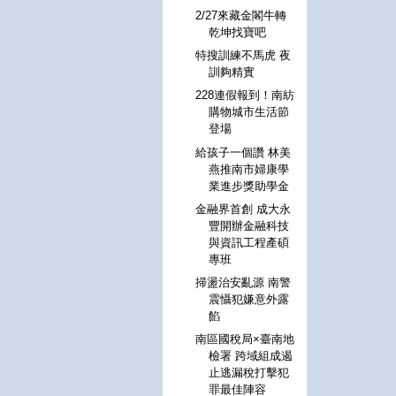
2/27來藏金閣牛轉
乾坤找寶吧
特搜訓練不馬虎 夜
訓夠精實
228連假報到！南紡
購物城市生活節
登場
給孩子一個讚 林美
燕推南市婦康學
業進步獎助學金
金融界首創 成大永
豐開辦金融科技
與資訊工程產碩
專班
掃盪治安亂源 南警
震懾犯嫌意外露
餡
南區國稅局×臺南地
檢署 跨域組成遏
止逃漏稅打擊犯
罪最佳陣容