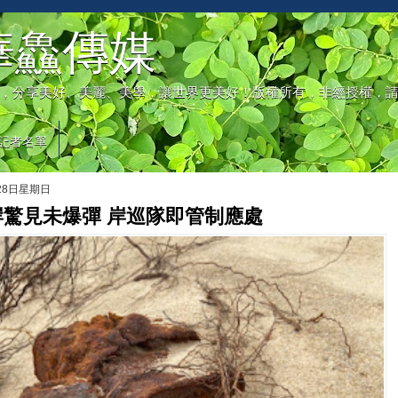
華鱻傳媒
，分享美好、美麗、美學，讓世界更美好！版權所有，非經授權，
記者名單
月28日星期日
岸驚見未爆彈 岸巡隊即管制應處