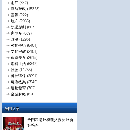
⇢
兩岸
(642)
⇢
國防警政
(15328)
⇢
國際
(222)
⇢
地方
(2035)
⇢
娛樂影劇
(807)
⇢
房地產
(689)
⇢
政治
(1296)
⇢
教育學術
(8404)
⇢
文化宗教
(2101)
⇢
旅遊美食
(2615)
⇢
消費生活
(6342)
⇢
社會
(11755)
⇢
科技環保
(2091)
⇢
農漁牧業
(2545)
⇢
運動體育
(702)
⇢
金融財經
(826)
熱門文章
金門表揚16模範父親及16新
好爸爸