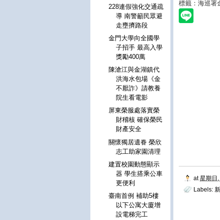
標籤：海巡署
228連假強化交通疏
導 南警籲民眾避
走壅擠路段
金門大學向全國學
子招手 最高入學
獎勵400萬
陳滄江與金湖鎮代
洪海水包場《金
不厭詐》請教養
院生看電影
屏東榮服處落實榮
財稽核 確保榮民
財產安全
關懷獨居遺眷 榮欣
志工助家園清理
建置校園動態顯示
器 學生搭乘公車
at
星期日, 
更便利
Labels:
新
臺南首例 補助5樓
以下公寓大廈增
設電梯完工