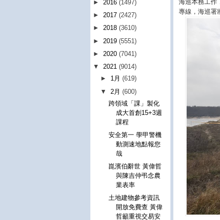
海巡本務工作
►
2016
(1497)
專線，海巡署
►
2017
(2427)
►
2018
(3610)
►
2019
(5551)
►
2020
(7041)
▼
2021
(9014)
►
1月
(619)
▼
2月
(600)
跨領域「課」製化
成大首創15+3週
課程
安全第一 學甲警機
動測速地點報您
哉
崑濱伯辭世 黃偉哲
與陳吉仲弔念農
業表率
土地建物參考資訊
開放免費查 黃偉
哲籲重視交易安