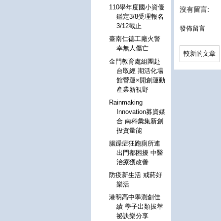
110學年度國小資優
沒有留言:
鑑定3/8受理報名
3/12截止
發佈留言
臺南仁德工廠火警
幸無人傷亡
較新的文章
金門教育處組團赴
台取經 期活化場
館營運×開創運動
產業新視野
Rainmaking
Innovation募資媒
合 南科彙集新創
投資量能
腸躁症狂跑廁所連
出門都困擾 中醫
治療獲改善
防疫新生活 戒菸好
樂活
港明高中學測創佳
績 學子出類拔萃
祕訣樂分享