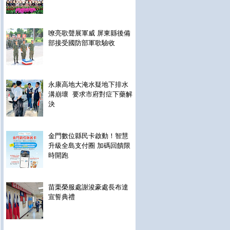
嘹亮歌聲展軍威 屏東縣後備
部接受國防部軍歌驗收
永康高地大淹水疑地下排水
溝崩壞 要求市府對症下藥解
決
金門數位縣民卡啟動！智慧
升級全島支付圈 加碼回饋限
時開跑
苗栗榮服處謝浚豪處長布達
宣誓典禮