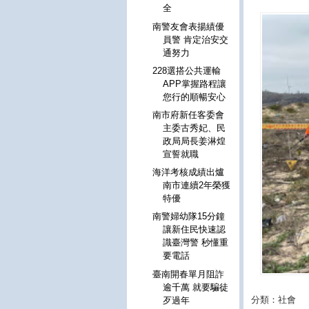
全
南警友會表揚績優
員警 肯定治安交
通努力
228選搭公共運輸
APP掌握路程讓
您行的順暢安心
南市府新任客委會
主委古秀妃、民
政局局長姜淋煌
宣誓就職
海洋考核成績出爐
南市連續2年榮獲
特優
南警婦幼隊15分鐘
讓新住民快速認
識臺灣警 秒懂重
要電話
臺南開春單月阻詐
逾千萬 就要騙徒
分類：社會
歹過年