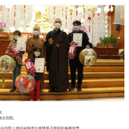
化
南台別院
,
南台別院上燈祈福報恩法會暨親子燈籠彩繪賽頒獎