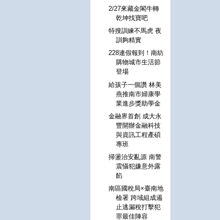
2/27來藏金閣牛轉
乾坤找寶吧
特搜訓練不馬虎 夜
訓夠精實
228連假報到！南紡
購物城市生活節
登場
給孩子一個讚 林美
燕推南市婦康學
業進步獎助學金
金融界首創 成大永
豐開辦金融科技
與資訊工程產碩
專班
掃盪治安亂源 南警
震懾犯嫌意外露
餡
南區國稅局×臺南地
檢署 跨域組成遏
止逃漏稅打擊犯
罪最佳陣容