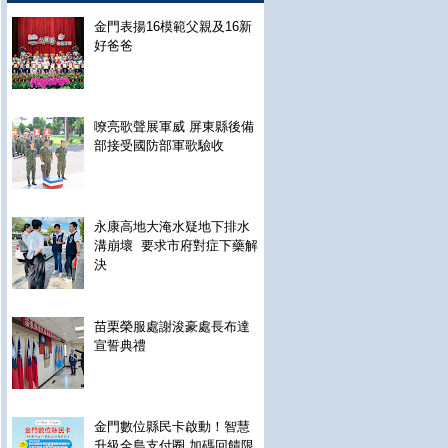
金門表揚16模範父親及16新
好爸爸
嘹亮歌聲展軍威 屏東縣後備
部接受國防部軍歌驗收
永康高地大淹水疑地下排水
溝崩壞 要求市府對症下藥解
決
苗栗榮服處謝浚豪處長布達
宣誓典禮
金門數位縣民卡啟動！智慧
升級全島支付圈 加碼回饋限