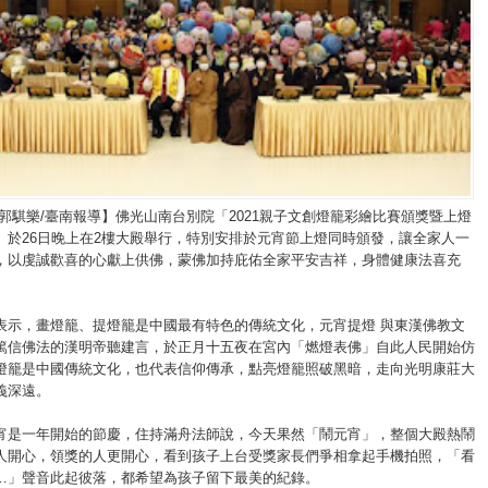
/郭騏樂/臺南報導】佛光山南台別院「2021親子文創燈籠彩繪比賽頒獎暨上燈
」於26日晚上在2樓大殿舉行，特別安排於元宵節上燈同時頒發，讓全家人一
，以虔誠歡喜的心獻上供佛，蒙佛加持庇佑全家平安吉祥，身體健康法喜充
表示，畫燈籠、提燈籠是中國最有特色的傳統文化，元宵提燈 與東漢佛教文
篤信佛法的漢明帝聽建言，於正月十五夜在宮內「燃燈表佛」自此人民開始仿
燈籠是中國傳統文化，也代表信仰傳承，點亮燈籠照破黑暗，走向光明康莊大
義深遠。
宵是一年開始的節慶，住持滿舟法師說，今天果然「鬧元宵」，整個大殿熱鬧
人開心，領獎的人更開心，看到孩子上台受獎家長們爭相拿起手機拍照，「看
…」聲音此起彼落，都希望為孩子留下最美的紀錄。