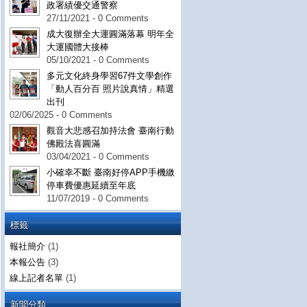
政署績優交通警察
27/11/2021 - 0 Comments
成大復辦全大運圓滿落幕 明年全
大運國體大接棒
05/10/2021 - 0 Comments
多元文化終身學習67件文學創作
「動人百分百 照片說真情」精選
出刊
02/06/2025 - 0 Comments
觀音大悲感召加持法會 臺南行動
佛殿法喜圓滿
03/04/2021 - 0 Comments
小確幸不斷 臺南好停APP手機繳
停車費優惠延續至年底
11/07/2019 - 0 Comments
標籤
報社簡介
(1)
本報公告
(3)
線上記者名單
(1)
新聞分類