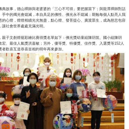
佛典故事，德山禪師與老婆婆的「三心不可得」要把握當下；與龍潭禪師對話
」手中的燭光會熄滅，本自具足的佛性、佛光永不熄滅；期勉每個人點亮人我
恩的心燈，燈燈相續光光無盡，點心燈、發菩提心、廣渡眾生，成為慈悲包容
，讓社會世界處處充滿光明。
，親子文創燈籠彩繪比賽得獎名單如下：佛光獎幼童組陳玥筑、國小組陳玥
政宏、最佳人氣獎洪嘉敏；另外，優等獎、特優獎、佳作獎、入選獎等152人
獎者歡喜互道恭喜並相約明年再來參加。