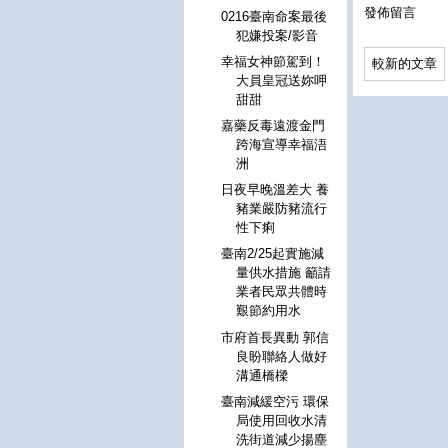
發佈留言
0216臺南命案最後
犯嫌投案/影音
幸福女神節駕到！
較新的文章
大員皇冠送妳呷
甜甜
嘉藥反毒遠渡金門
跨海宣導幸福浯
洲
日夜早晚溫差大 養
豬業嚴防豬流行
性下痢
臺南2/25起實施減
量供水措施 籲請
業者民眾共體時
艱節約用水
市府首長異動 郭信
良盼聯絡人做好
溝通橋樑
臺南減緩空污 環保
局使用回收水清
洗街道減少揚塵