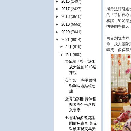
►
2016
(1497)
►
2017
(2427)
滿舟法師引述
的「了悟自心
►
2018
(3610)
和諧，知足感
►
2019
(5551)
快樂的學佛人
►
2020
(7041)
南台別院表示
▼
2021
(9014)
吟、成人組陳
►
1月
(619)
獲獎，個個得
▼
2月
(600)
跨領域「課」製化
成大首創15+3週
課程
安全第一 學甲警機
動測速地點報您
哉
崑濱伯辭世 黃偉哲
與陳吉仲弔念農
業表率
土地建物參考資訊
開放免費查 黃偉
哲籲重視交易安