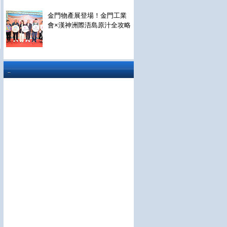
金門物產展登場！金門工業
會×漢神洲際浯島原汁全攻略
..