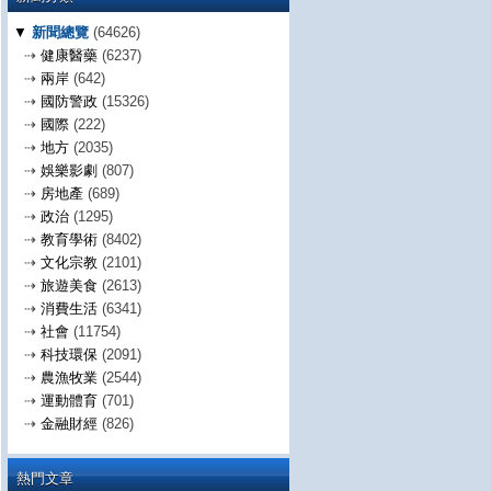
▼
新聞總覽
(64626)
⇢
健康醫藥
(6237)
⇢
兩岸
(642)
⇢
國防警政
(15326)
⇢
國際
(222)
⇢
地方
(2035)
⇢
娛樂影劇
(807)
⇢
房地產
(689)
⇢
政治
(1295)
⇢
教育學術
(8402)
⇢
文化宗教
(2101)
⇢
旅遊美食
(2613)
⇢
消費生活
(6341)
⇢
社會
(11754)
⇢
科技環保
(2091)
⇢
農漁牧業
(2544)
⇢
運動體育
(701)
⇢
金融財經
(826)
熱門文章