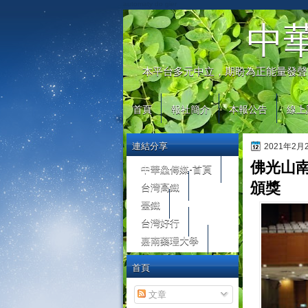
automaty do gier
中
本平台多元中立，期盼為正能量發聲
首頁
報社簡介
本報公告
線上
連結分享
2021年2
佛光山
中華鱻傳媒-首頁
台灣高鐵
頒獎
臺鐵
台灣好行
嘉南藥理大學
首頁
文章