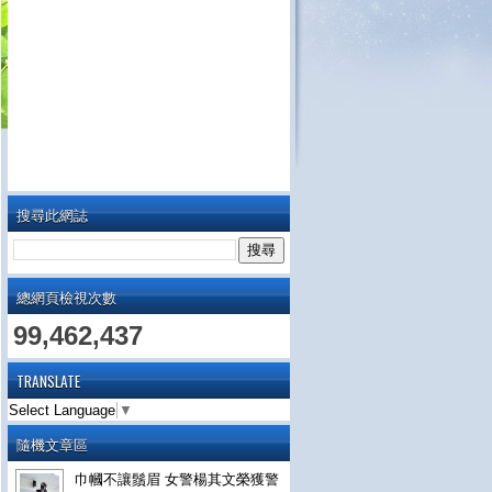
搜尋此網誌
總網頁檢視次數
99,462,437
TRANSLATE
Select Language
▼
隨機文章區
巾幗不讓鬚眉 女警楊其文榮獲警