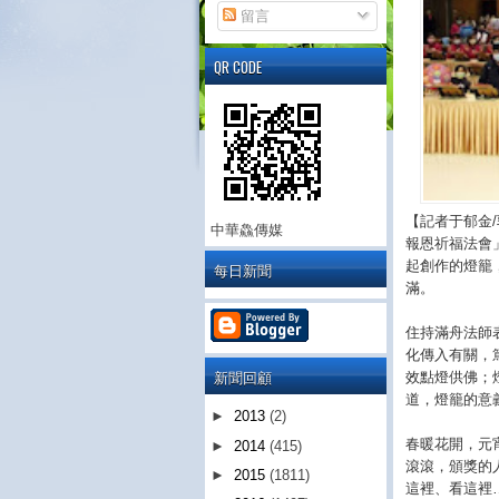
留言
QR CODE
【記者于郁金
中華鱻傳媒
報恩祈福法會
起創作的燈籠
每日新聞
滿。
住持滿舟法師
化傳入有關，
新聞回顧
效點燈供佛；
道，燈籠的意
►
2013
(2)
春暖花開，元
►
2014
(415)
滾滾，頒獎的
►
2015
(1811)
這裡、看這裡