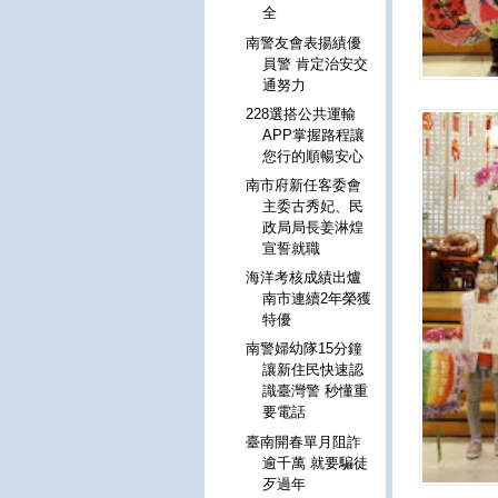
全
南警友會表揚績優
員警 肯定治安交
通努力
228選搭公共運輸
APP掌握路程讓
您行的順暢安心
南市府新任客委會
主委古秀妃、民
政局局長姜淋煌
宣誓就職
海洋考核成績出爐
南市連續2年榮獲
特優
南警婦幼隊15分鐘
讓新住民快速認
識臺灣警 秒懂重
要電話
臺南開春單月阻詐
逾千萬 就要騙徒
歹過年