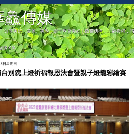
華鱻傳媒
，分享美好、美麗、美學，讓世界更美好！版權所有，非經授權，
記者名單
月28日星期日
南台別院上燈祈福報恩法會暨親子燈籠彩繪賽