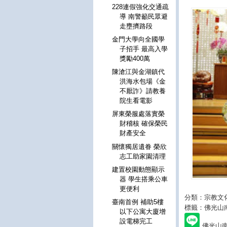
228連假強化交通疏
導 南警籲民眾避
走壅擠路段
金門大學向全國學
子招手 最高入學
獎勵400萬
陳滄江與金湖鎮代
洪海水包場《金
不厭詐》請教養
院生看電影
屏東榮服處落實榮
財稽核 確保榮民
財產安全
關懷獨居遺眷 榮欣
志工助家園清理
建置校園動態顯示
器 學生搭乘公車
更便利
分類：宗教文
臺南首例 補助5樓
標籤：佛光山
以下公寓大廈增
設電梯完工
佛光山