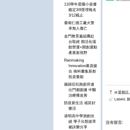
110學年度國小資優
鑑定3/8受理報名
3/12截止
臺南仁德工廠火警
幸無人傷亡
金門教育處組團赴
台取經 期活化場
館營運×開創運動
產業新視野
Rainmaking
Innovation募資媒
合 南科彙集新創
投資量能
腸躁症狂跑廁所連
出門都困擾 中醫
at
星期日, 
治療獲改善
Labels:
防疫新生活 戒菸好
樂活
港明高中學測創佳
績 學子出類拔萃
沒有留言:
祕訣樂分享