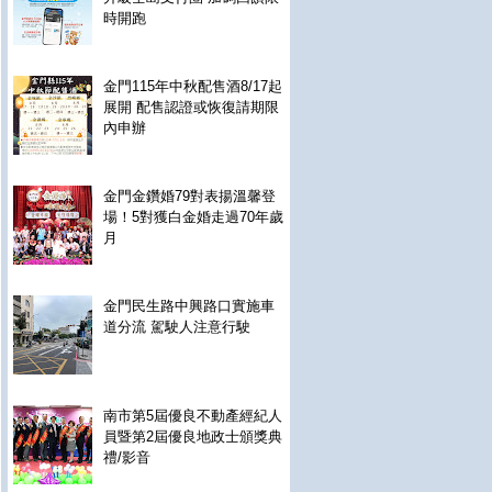
時開跑
金門115年中秋配售酒8/17起
展開 配售認證或恢復請期限
內申辦
金門金鑽婚79對表揚溫馨登
場！5對獲白金婚走過70年歲
月
金門民生路中興路口實施車
道分流 駕駛人注意行駛
南市第5屆優良不動產經紀人
員暨第2屆優良地政士頒獎典
禮/影音