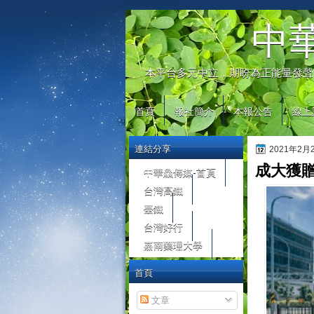
automaty do gier
中
本平台多元中立，期盼為正能量發聲
首頁
報社簡介
本報公告
線上
連結分享
2021年2
成大獲
中華鱻傳媒-首頁
台灣高鐵
臺鐵
台灣好行
嘉南藥理大學
首頁
文章