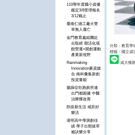
110學年度國小資優
鑑定3/8受理報名
3/12截止
臺南仁德工廠火警
幸無人傷亡
金門教育處組團赴
台取經 期活化場
分類：教育學
館營運×開創運動
標籤：國立成
產業新視野
成大獲
Rainmaking
Innovation募資媒
合 南科彙集新創
投資量能
腸躁症狂跑廁所連
出門都困擾 中醫
治療獲改善
防疫新生活 戒菸好
樂活
港明高中學測創佳
績 學子出類拔萃
祕訣樂分享