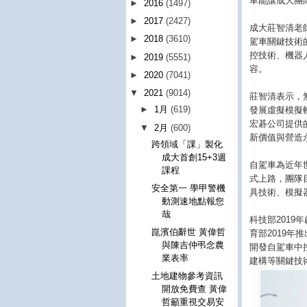
車能讓成大團
►
2016
(1497)
►
2017
(2427)
成大莊智清老
►
2018
(3610)
駕車關鍵技術
控技術、機器
►
2019
(5551)
容。
►
2020
(7041)
▼
2021
(9014)
莊智清表示，
►
1月
(619)
發展虛擬模擬
宏碁公司提供
▼
2月
(600)
新價值與營造
跨領域「課」製化
成大首創15+3週
自駕車為近年
課程
式上路，團隊
安全第一 學甲警機
具技術、模擬
動測速地點報您
哉
科技部201
崑濱伯辭世 黃偉哲
育部2019
與陳吉仲弔念農
開發自駕車中
業表率
建構等關鍵技
土地建物參考資訊
開放免費查 黃偉
哲籲重視交易安