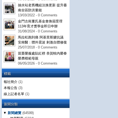
抽水站老舊機組汰換更新 提升臺
南全區防洪量能
13/03/2022 - 0 Comments
金門古崗董氏基金會換屆受理
113年育才獎學金即日申辦
31/08/2024 - 0 Comments
馬拉松跑到痛 阿基里斯腱抗議
安南醫：體外震波 刺激自體修復
25/07/2018 - 0 Comments
苗栗榮服處貼紅榜 恭賀轄內榮眷
榮膺模範母親
06/05/2026 - 0 Comments
標籤
報社簡介
(1)
本報公告
(3)
線上記者名單
(1)
新聞分類
▼
新聞總覽
(64599)