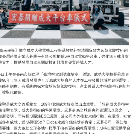
/臺南報導】國立成功大學電機工程學系教授莊智清團隊致力智慧駕駛技術創
獲臺灣跨國企業宏碁股份有限公司捐贈3輛自駕電動平台車，強化無人載具虛
學實力，推動發展自駕車關鍵技術與培育優質跨域人才。
26日上午在臺南市歸仁區「臺灣智駕測試實驗室」舉辦。成功大學校長蘇慧貞
校90年，無人載具發展也可反應成大培育的人才在工程發展領域的參與歷史，
車能有制度、有系統的探索實驗智慧駕駛技術，產出優質人才持續耕耘創新的
可被取代價值。
俊聖是成大交管系校友，109年獲頒成大校友傑出成就獎。「想到成大是很幸
陳俊聖表示，成大是很好的學習環境。宏碁身為全球頂尖的資通訊企業之一，
創新發明，同時長期關注ESG議題，於公司內外推動永續行動，在環境、社會
多有成就，近期榮獲S&P Global永續年鑑銀獎的肯定；宏碁公司，深知培
重要性，致力協助全球各地年輕學子擁有更好的教育環境；期待自駕電動平台