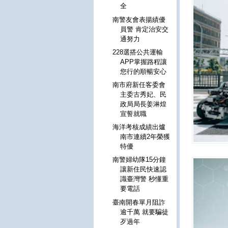
全
南警友會表揚績優
員警 肯定治安交
通努力
228選搭公共運輸
APP掌握路程讓
您行的順暢安心
南市府新任客委會
主委古秀妃、民
政局局長姜淋煌
宣誓就職
海洋考核成績出爐
南市連續2年榮獲
特優
南警婦幼隊15分鐘
讓新住民快速認
識臺灣警 秒懂重
要電話
臺南開春單月阻詐
逾千萬 就要騙徒
歹過年