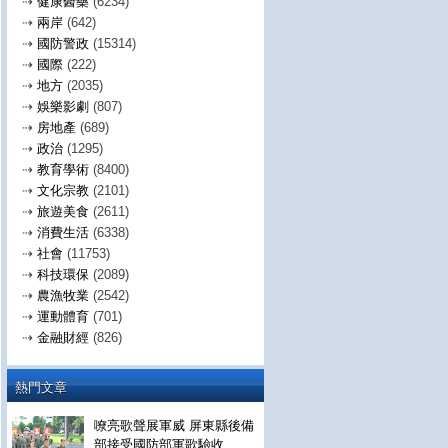
⇢
健康醫藥
(6234)
⇢
兩岸
(642)
⇢
國防警政
(15314)
⇢
國際
(222)
⇢
地方
(2035)
⇢
娛樂影劇
(807)
⇢
房地產
(689)
⇢
政治
(1295)
⇢
教育學術
(8400)
⇢
文化宗教
(2101)
⇢
旅遊美食
(2611)
⇢
消費生活
(6338)
⇢
社會
(11753)
⇢
科技環保
(2089)
⇢
農漁牧業
(2542)
⇢
運動體育
(701)
⇢
金融財經
(826)
熱門文章
嘹亮歌聲展軍威 屏東縣後備
部接受國防部軍歌驗收