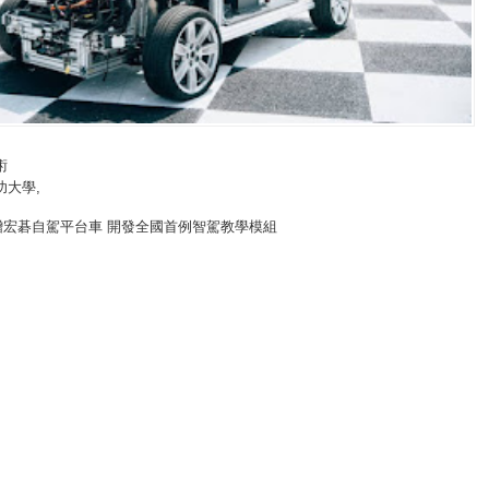
術
功大學
,
贈宏碁自駕平台車 開發全國首例智駕教學模組