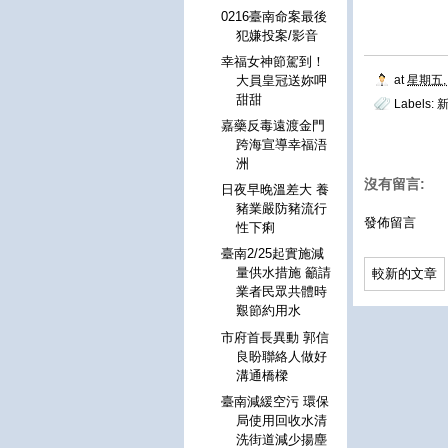
0216臺南命案最後
犯嫌投案/影音
幸福女神節駕到！
at
星期五, 
大員皇冠送妳呷
甜甜
Labels:
嘉藥反毒遠渡金門
跨海宣導幸福浯
洲
沒有留言:
日夜早晚溫差大 養
豬業嚴防豬流行
發佈留言
性下痢
臺南2/25起實施減
量供水措施 籲請
較新的文章
業者民眾共體時
艱節約用水
市府首長異動 郭信
良盼聯絡人做好
溝通橋樑
臺南減緩空污 環保
局使用回收水清
洗街道減少揚塵