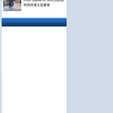
From Barbie to Siri性別的跨
時與跨遇主題書展
..