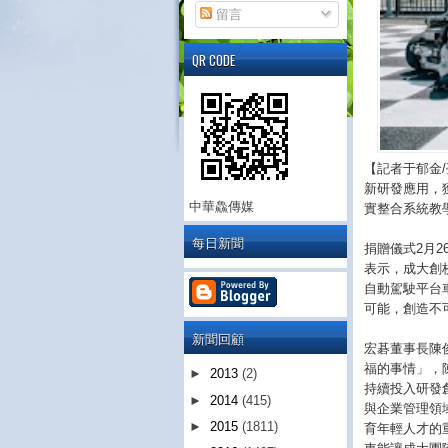
留言
QR CODE
【記者于郁金
新研發應用，
中華鱻傳媒
實整合系統教
每日新聞
捐贈儀式2月
表示，成大創
自動駕駛平台
可能，創造不
新聞回顧
宏碁董事長陳
福的事情」，
►
2013
(2)
持續投入研發
►
2014
(415)
與企業管理領域
►
2015
(1811)
育年輕人才的