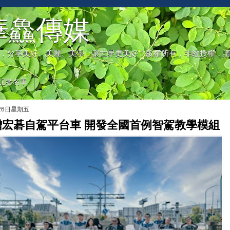
華鱻傳媒
，分享美好、美麗、美學，讓世界更美好！版權所有，非經授權，
記者名單
月26日星期五
贈宏碁自駕平台車 開發全國首例智駕教學模組