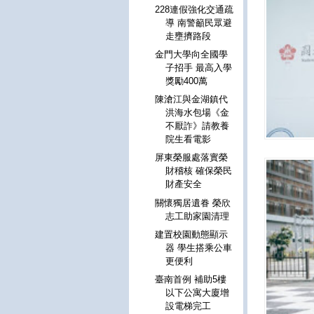
228連假強化交通疏
導 南警籲民眾避
走壅擠路段
金門大學向全國學
子招手 最高入學
獎勵400萬
陳滄江與金湖鎮代
洪海水包場《金
不厭詐》請教養
院生看電影
屏東榮服處落實榮
財稽核 確保榮民
財產安全
關懷獨居遺眷 榮欣
志工助家園清理
建置校園動態顯示
器 學生搭乘公車
更便利
臺南首例 補助5樓
以下公寓大廈增
設電梯完工