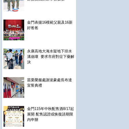
金門表揚16模範父親及16新
好爸爸
永康高地大淹水疑地下排水
溝崩壞 要求市府對症下藥解
決
苗栗榮服處謝浚豪處長布達
宣誓典禮
金門115年中秋配售酒8/17起
展開 配售認證或恢復請期限
內申辦