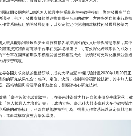
隊更加學用接軌，實質提升教學環境設備，厚植優秀人才。
師團隊開發國內第1個以無人載具中控系統為主軸教學模組，聚焦發展多門自
的課程，包含：發展虛擬軟體連接實體平台車的教材，方便學習自駕車行為操
人作業系統模組的開發與使用，以及完善定位與地圖建構技術發展與教學內
無人載具能順利發展與安全運行有賴各界持續性的投入研發與智慧累積，其中
軟體連接實體自駕電動平台車在測試場域運行，可有效深化跨域學習的成效；
的平台車在團隊前期教學模組開發已有相當成效，後續將可更深化推廣並創造
永續學習環境。
世界各國力求突破的重點領域，成功大學自駕車輛試驗計畫2020年1月20日正
目前的研究成果包含：感測、定位、決策、控制與雲端監控技術，其中無人載
器、高精地圖與雲端平台系統整合，是團隊核心研究技術。
9年啟動「臺灣智駕測試實驗室」，在臺南沙崙致力打造自駕車研發生態聚落；教
年推出「無人載具人才培育計畫」，成功大學、臺北科大與南臺科大多位教授協力
控系統的教學模組，涵蓋自動駕駛操控行為、機器人作業系統以及定位與地圖
術，進而建構虛實整合學習環境。