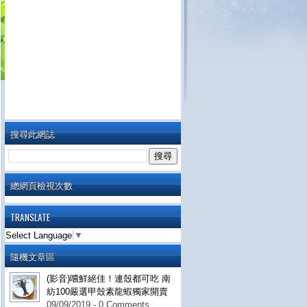
搜尋此網誌
總網頁檢視次數
TRANSLATE
Select Language
▼
隨機文章區
(影音)嚐鮮絕佳！連殼都可吃 南
紡100嚴選甲殼素龍蝦獨家開賣
09/09/2019 - 0 Comments