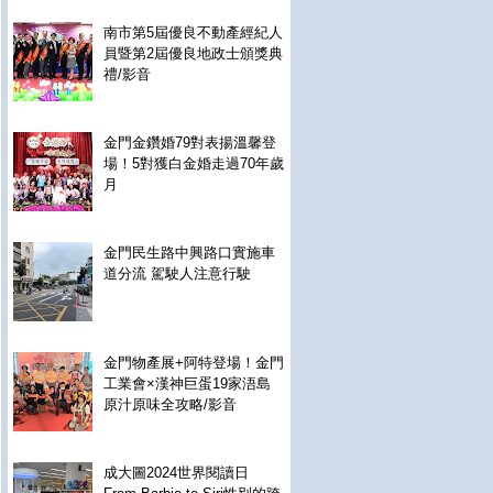
南市第5屆優良不動產經紀人
員暨第2屆優良地政士頒獎典
禮/影音
金門金鑽婚79對表揚溫馨登
場！5對獲白金婚走過70年歲
月
金門民生路中興路口實施車
道分流 駕駛人注意行駛
金門物產展+阿特登場！金門
工業會×漢神巨蛋19家浯島
原汁原味全攻略/影音
成大圖2024世界閱讀日