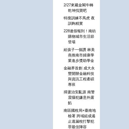
2/27來藏金閣牛轉
乾坤找寶吧
特搜訓練不馬虎 夜
訓夠精實
228連假報到！南紡
購物城市生活節
登場
給孩子一個讚 林美
燕推南市婦康學
業進步獎助學金
金融界首創 成大永
豐開辦金融科技
與資訊工程產碩
專班
掃盪治安亂源 南警
震懾犯嫌意外露
餡
南區國稅局×臺南地
檢署 跨域組成遏
止逃漏稅打擊犯
罪最佳陣容