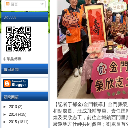
留言
QR CODE
中華鱻傳媒
每日新聞
新聞回顧
【記者于郁金/金門報導】金門縣榮
►
2013
(2)
和副處長、汪成飛輔導員、責任區
►
2014
(415)
煌及榮欣志工，前往金城鎮西門里
►
2015
(1811)
廣邀地方仕紳共同參與；劉處長首