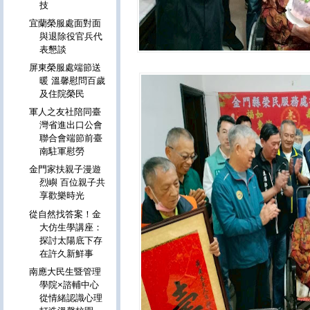
技
宜蘭榮服處面對面
與退除役官兵代
表懇談
屏東榮服處端節送
暖 溫馨慰問百歲
及住院榮民
軍人之友社陪同臺
灣省進出口公會
聯合會端節前臺
南駐軍慰勞
金門家扶親子漫遊
烈嶼 百位親子共
享歡樂時光
從自然找答案！金
大仿生學講座：
探討太陽底下存
在許久新鮮事
南應大民生暨管理
學院×諮輔中心
從情緒認識心理