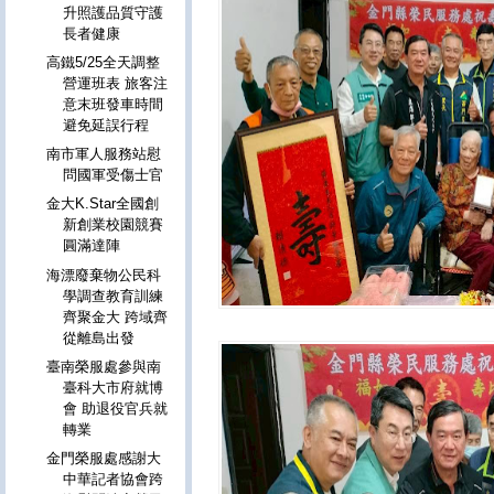
升照護品質守護
長者健康
高鐵5/25全天調整
營運班表 旅客注
意末班發車時間
避免延誤行程
南市軍人服務站慰
問國軍受傷士官
金大K.Star全國創
新創業校園競賽
圓滿達陣
海漂廢棄物公民科
學調查教育訓練
齊聚金大 跨域齊
從離島出發
臺南榮服處參與南
臺科大市府就博
會 助退役官兵就
轉業
金門榮服處感謝大
中華記者協會跨