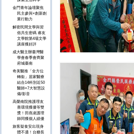
金門青年論壇聚焦
民主參與×創新創
業行動力
解密民間文學與習
俗共生密碼 睿友
文學館第4場文學
講座獲好評
成大醫主辦臺灣醫
學會春季會齊聚
府城臺南
奇美醫推「全方位
轉銜」居家醫療
結合14科別近50
醫師×7大智慧設
備/影音
高榮南院推護理友
善環境獲優等雙
獎！田燕凌護理
師同獲個人績優
旅客疑食安出現身
體不適！台糖長