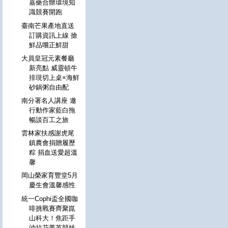
嘉藥合辦環境知
識競賽開跑
臺南芒果產地直送
訂購資訊上線 搶
鮮品嚐正鮮甜
大員皇冠元素餐廳
新亮點 威靈頓牛
排現切上桌×海鮮
砂鍋粥自由配
南分署名人講座 邀
行動作家藍白拖
暢談百工之旅
雲林家扶感謝虎尾
鎮農會捐贈履歷
粽 捐血送愛超溫
馨
岡山榮家育豐堂5月
慶生會溫馨感性
統一Cophi盃全國咖
啡挑戰賽齊聚崑
山科大！焦距手
沖拉花菁英競技