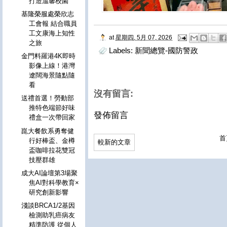
打造溫馨校園
基隆榮服處榮欣志
工會報 結合職員
工文康海上知性
at
星期四, 5月 07, 2026
之旅
Labels:
新聞總覽-國防警政
金門料羅港4K即時
影像上線！港灣
遼闊海景隨點隨
看
沒有留言:
送禮首選！勞動部
推特色端節好味
發佈留言
禮盒一次帶回家
崑大餐飲系勇奪健
首
行好棒盃、金樽
較新的文章
盃咖啡拉花雙冠
技壓群雄
成大AI論壇第3場聚
焦AI對科學教育×
研究創新影響
淺談BRCA1/2基因
檢測助乳癌病友
精準防護 從個人