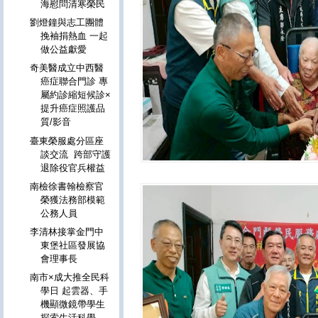
海慰問清寒榮民
劉燈鐘與志工團體
挽袖捐熱血 一起
做公益獻愛
奇美醫成立中西醫
癌症聯合門診 專
屬約診縮短候診×
提升癌症照護品
質/影音
臺東榮服處分區座
談交流 跨部守護
退除役官兵權益
南檢徐書翰檢察官
榮獲法務部模範
公務人員
李清林接掌金門中
東堡社區發展協
會理事長
南市×成大推全民科
學日 起雲器、手
機顯微鏡帶學生
探索生活科學