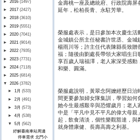
►
2016
(1497)
金壽桃一座及總統府、行政院壽屏
延年，松柏長青、永駐芳華。
►
2017
(2427)
►
2018
(3610)
►
2019
(5551)
榮服處表示，是日參加本次慶生活
►
2020
(7041)
金城鎮公所主任秘書許世丞、金城
►
2021
(9014)
楊雨川等；許主任代表陳縣長致贈
►
2022
(7935)
福；隨後由劉處長帶領大家唱生日
►
2023
(7731)
享百歲人瑞福澤，老人家深受感動
►
2024
(7118)
和樂、圓滿。
►
2025
(6814)
▼
2026
(3782)
榮服處說明，黃翠念阿嬤經歷日治
►
1月
(533)
間更要參加婦女隊集訓，學習如何
►
2月
(491)
她今生最感艱辛與恐懼歲月；老人
►
3月
(573)
中是「平凡中見不平凡的偉大母親
►
4月
(538)
起，飲食清淡，個性樂觀豁達，與
▼
5月
(562)
就身體康健、長壽高壽之利基。
紓解臺南車站周邊
停車需求 北門小