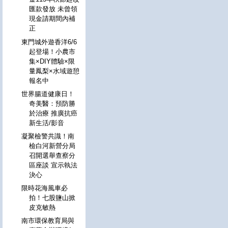
匯款發放 未曾領
現金請期間內補
正
東門城外遊香洋6/6
起登場！小農市
集×DIY體驗×限
量鳳梨×水域遊憩
報名中
世界腸道健康日！
奇美醫：預防勝
於治療 推廣抗癌
新生活/影音
凝聚檢警共識！南
檢白河新營分局
召開選舉查察分
區座談 宣示執法
決心
限時花海風車必
拍！七股鹽山掀
皮克敏熱
南市環保教育局與