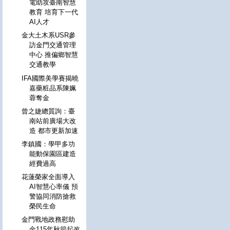
電助攻臺南智慧
教育 培育下一代
AI人才
金大土木系USR參
訪金門交通管理
中心 推偏鄉智慧
交通教學
IFA國際美學賽揭曉
嘉藥粧品系陳姵
蓉奪金
曾之婕總質詢：臺
南站前廣場大改
造 都市更新加速
李鎮國：學甲多功
能動保園區建造
經費過高
花蓮榮家全面導入
AI智慧心率儀 預
警協同消防搶救
榮民生命
金門戰地政務慰助
金115年秋節起改