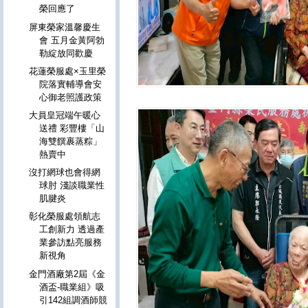
榮回應了
屏東榮家溫馨慶生
會 五月金黃阿勃
勒綻放同歡慶
花蓮榮服處×玉里榮
院落實輔導會安
心御老照護政策
大員皇冠端午暖心
送禮 彩豐樓「山
海雙饌裹蒸粽」
熱賣中
沒打網球也會得網
球肘 淺談職業性
肌腱炎
彰化榮服處領航志
工創新力 透過產
業參訪點亮服務
新視角
金門酒廠第2屆《金
酒盃-職業組》吸
引142組調酒師競