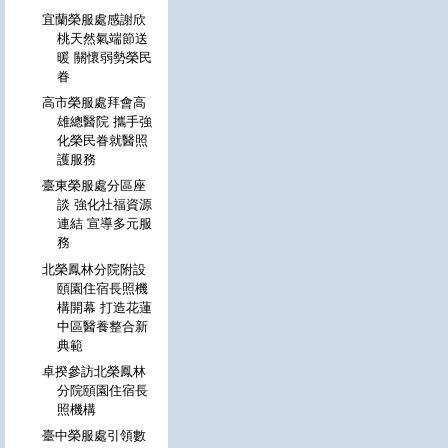
宜蘭榮服處感謝欣
桃天然氣端節送
暖 關懷弱勢榮民
眷
高市榮服處拜會高
雄總醫院 攜手強
化榮民眷就醫照
護服務
臺東榮服處分區座
談 強化社福資源
連結 宣導多元服
務
北榮鳳林分院附設
頤園住宿長照機
構開幕 打造花蓮
中區醫養整合新
典範
卓揆參訪北榮鳳林
分院頤園住宿長
照機構
臺中榮服處引領數