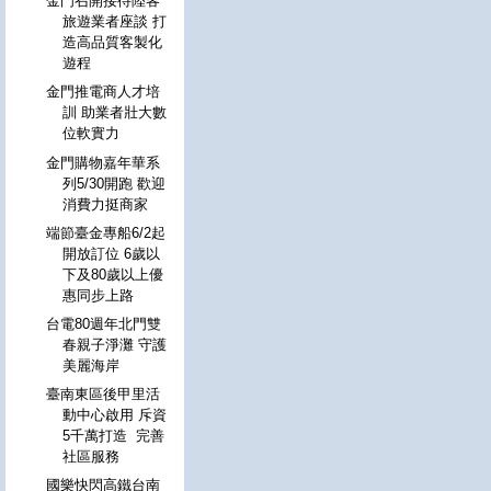
金門召開接待陸客
旅遊業者座談 打
造高品質客製化
遊程
金門推電商人才培
訓 助業者壯大數
位軟實力
金門購物嘉年華系
列5/30開跑 歡迎
消費力挺商家
端節臺金專船6/2起
開放訂位 6歲以
下及80歲以上優
惠同步上路
台電80週年北門雙
春親子淨灘 守護
美麗海岸
臺南東區後甲里活
動中心啟用 斥資
5千萬打造 完善
社區服務
國樂快閃高鐵台南