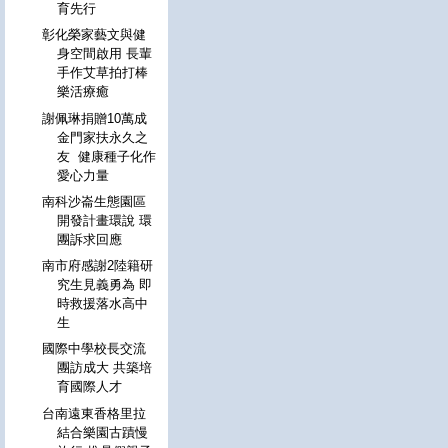
育先行
彰化榮家藝文與健
身空間啟用 長輩
手作艾草拍打棒
樂活療癒
謝佩琳捐贈10萬成
金門家扶永久之
友 健康種子化作
愛心力量
南科沙崙生態園區
開發計畫環說 環
團訴求回應
南市府感謝2陸籍研
究生見義勇為 即
時救援落水高中
生
國際中學校長交流
團訪成大 共築培
育國際人才
台南遠東香格里拉
結合樂園古蹟慢