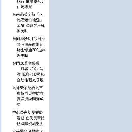
旅行 推暑假親子
住房專案
台南晶英全新「火
焰石燒竹地雞」
套餐 演繹客庄極
致美味
福爾摩沙6月假日推
限時頂級龍蝦紅
蟳生蠔逾200道料
理美味
金門38業者榮獲
「好客民宿」認
證 縣府頒發獎勵
金助推觀光發展
高雄榮家配合高市
府協同災害防救
實兵演練圓滿成
功
中彰榮家初夏樂齡
漫遊 住民長輩體
驗國際慢城魅力
安南醫急診醫療大