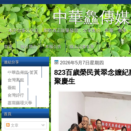
automaty do gier
中華鱻傳媒
本平台多元中立，期盼為正能量發聲，分享美好、美麗、美學，
首頁
報社簡介
本報公告
線上記者名單
連結分享
2026年5月7日星期四
823百歲榮民黃翠念嬤紀
中華鱻傳媒-首頁
台灣高鐵
聚慶生
臺鐵
台灣好行
嘉南藥理大學
首頁
文章