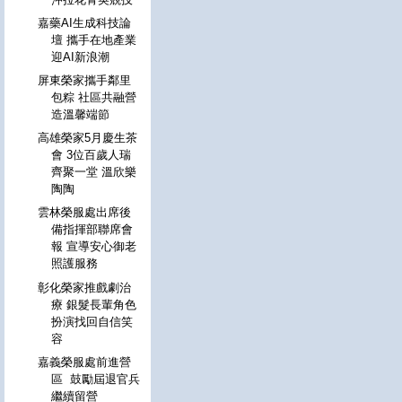
嘉藥AI生成科技論
壇 攜手在地產業
迎AI新浪潮
屏東榮家攜手鄰里
包粽 社區共融營
造溫馨端節
高雄榮家5月慶生茶
會 3位百歲人瑞
齊聚一堂 溫欣樂
陶陶
雲林榮服處出席後
備指揮部聯席會
報 宣導安心御老
照護服務
彰化榮家推戲劇治
療 銀髮長輩角色
扮演找回自信笑
容
嘉義榮服處前進營
區 鼓勵屆退官兵
繼續留營