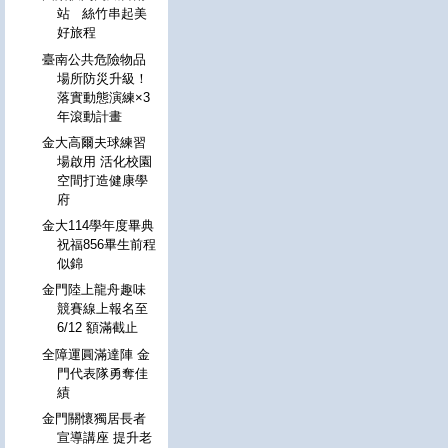
站 絲竹串起美
好旅程
臺南公共危險物品
場所防災升級！
落實動態演練×3
年滾動計畫
金大高爾夫球練習
場啟用 活化校園
空間打造健康學
府
金大114學年度畢典
祝福856畢生前程
似錦
金門陸上龍舟趣味
競賽線上報名至
6/12 額滿截止
全障運圓滿達陣 金
門代表隊勇奪佳
績
金門關懷獨居長者
宣導講座 提升老