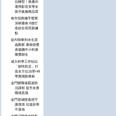
位轉型！推廣AI
運用影音宣導全
面升級服務品質
南市招商攜手聲寶
深耕臺南 6億打
造綜合長照新據
點
從AI猜拳到水生昆
蟲觀察 臺南頒獎
表揚國中小科展
獲獎師生
成大科學工作站以
「韌性防災」打
造全方位治理×科
學實踐新典範
金門辦職場霸凌防
治課程 提升友善
職場意識
金門迎城隍遶境守
護環境 垃圾菸蒂
不落地