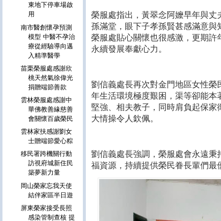
東地下停車場啟
榮服處指出，黃翠念阿嬤早年與丈
用
孫滿堂，眼下子孝孫賢甚感滿意與
南市醫創懷孕預測
榮服處貼心關懷也很感激，更期許
模型 中醫不孕治
療從經驗導向邁
永續發展奉獻心力。
入精準醫學
苗栗榮服處感謝欣
桃天然氣徐偉光
劉信義處長再次對金門地區女性榮
捐贈端節善款
年生活環境極度艱困，渠等卻能本
雲林榮服處感謝中
堅強、相夫教子，同時肩負起保家
華佛教善緣慈善
大情操令人欽佩。
會關懷百歲榮民
雲林家扶感謝劉女
士贈端節愛心粽
劉信義處長強調，榮服處會永遠秉
移民署跨機關行動
訪視府城新住民
福資源，持續提供榮民眷長輩們最
築夢新力量
岡山榮家忘我天使
結伴家區半日遊
屏東榮家接受長照
感染管制查核 提