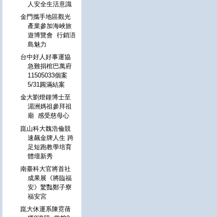
人安全生活意識
金門攜手地區觀光
產業參加海峽旅
遊博覽會 行銷浯
島魅力
台中好人好事運協
急難捐棺巴萬府
11505033個案
5/31圓滿結案
金大劉燈鐘博士至
湄洲媽祖參拜祖
廟 感受慈母心
崑山科大魏浩倫競
速飆金牌人生 跨
足短跑教學培育
體壇新秀
南臺科大官將首社
成果展《將臨福
安》驚豔鄭子寮
福安宮
崑大休運系陳霓蒨