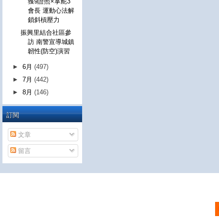
獲9證照×掌舵3
會長 運動心法解
鎖斜槓壓力
振興里結合社區參
訪 南警宣導城鎮
韌性(防空)演習
►
6月
(497)
►
7月
(442)
►
8月
(146)
訂閱
文章
留言