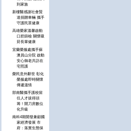
到家族
新樓醫感謝社會賢
達捐贈車輛 攜手
守護民眾健康
高雄榮家溫馨啟動
口腔篩檢 關懷吸
菸長輩健康
宜蘭榮服處攜手蘇
澳員山分院 啟動
安心御老共訪在
宅照護
榮民意外辭世 彰化
榮服處即時關懷
傳遞溫情
部南醫攜手護校留
任人才拔得頭
籌！開刀房數位
化升級
南科4期開發兼顧國
家經濟發展 市
府：落實生態保