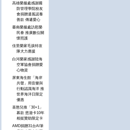
高雄榮服處感謝國
防管理學院校友
會捐贈遺孤認養
善款 傳遞愛心
臺南榮服處訪慰榮
民眷 推廣數位關
懷照護
佳里榮家毛孩特攻
隊犬力應援
白河榮家感謝陸海
空軍協會捐贈愛
心物資
屏東海生館「海岸
共聲」用音樂與
行動認識海洋 推
世界海洋日限定
優惠
喜憨兒推「30+1」
募款 悠遊卡10年
相挺贊助限定卡
AMD捐贈31台AI筆