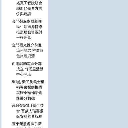
拓寬工程說明會
縣府傾聽各方需
求與建議
金門榮服處辦新住
民生活適應輔導
推廣服務資源與
平權理念
金門觀光推介前進
漳州龍岩 推廣特
色旅遊資源
向陽課輔南區分部
成立 竹溪里活動
中心開班
9/1起 榮民及義士至
輔導會醫療機構
就醫全額補助健
保部分負擔
高雄榮家8月慶生茶
會 百歲人瑞喜獲
保安慈善會祝福
臺東榮服處攜手新