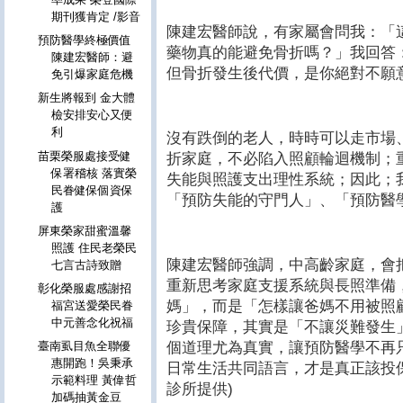
期刊獲肯定 /影音
陳建宏醫師說，有家屬會問我：「
預防醫學終極價值
藥物真的能避免骨折嗎？」我回答
陳建宏醫師：避
但骨折發生後代價，是你絕對不願
免引爆家庭危機
新生將報到 金大體
檢安排安心又便
利
沒有跌倒的老人，時時可以走市場
苗栗榮服處接受健
折家庭，不必陷入照顧輪迴機制；
保署稽核 落實榮
失能與照護支出理性系統；因此；
民眷健保個資保
「預防失能的守門人」、「預防醫
護
屏東榮家甜蜜溫馨
照護 住民老榮民
陳建宏醫師強調，中高齡家庭，會
七言古詩致贈
重新思考家庭支援系統與長照準備
彰化榮服處感謝招
媽」，而是「怎樣讓爸媽不用被照
福宮送愛榮民眷
中元善念化祝福
珍貴保障，其實是「不讓災難發生
個道理尤為真實，讓預防醫學不再
臺南虱目魚全聯優
惠開跑！吳秉承
日常生活共同語言，才是真正該投
示範料理 黃偉哲
診所提供)
加碼抽黃金豆