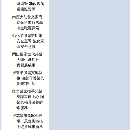
研習營 35位教師
獲國際證照
南應大助曾文家商
幼保科進行國高
中生職涯探索
彰化榮服處辦用電
安全宣導 強化家
區安全意識
岡山榮家世代共融
大學生暑期社工
實習展成果
屏東榮服處實地訪
視 溫馨守護榮民
眷安穩生活
佳里榮家攜手北榮
身障重建中心 辦
榮民輔具保養維
修服務
屏花漾市集8/29登
場！萬倉街鐵橋
下綻放城市新風