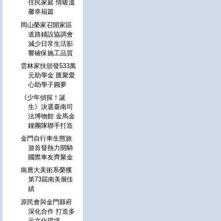
住民家庭 情暖溫
馨幸福篇
岡山榮家召開家區
道路鋪設協調會
減少日常生活影
響確保施工品質
雲林家扶頒發533萬
元助學金 匯聚愛
心助學子圓夢
《少年偵探！誕
生》決選臺南司
法博物館 金馬金
鐘團隊聯手打造
金門自行車生態旅
遊首發熱力開騎
國際車友齊聚金
南應大美術系榮獲
第73屆南美展佳
績
原民會與金門縣府
深化合作 打造多
元文化環境