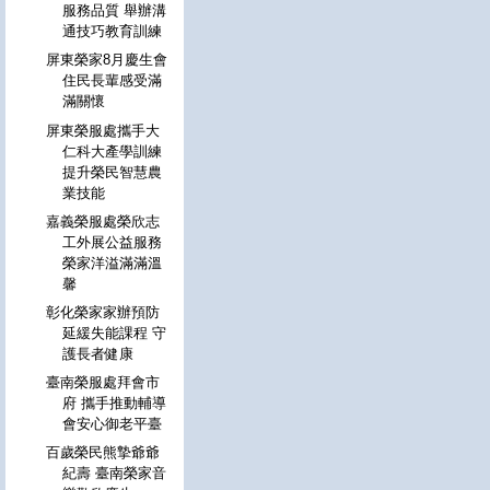
服務品質 舉辦溝
通技巧教育訓練
屏東榮家8月慶生會
住民長輩感受滿
滿關懷
屏東榮服處攜手大
仁科大產學訓練
提升榮民智慧農
業技能
嘉義榮服處榮欣志
工外展公益服務
榮家洋溢滿滿溫
馨
彰化榮家家辦預防
延緩失能課程 守
護長者健康
臺南榮服處拜會市
府 攜手推動輔導
會安心御老平臺
百歲榮民熊摯爺爺
紀壽 臺南榮家音