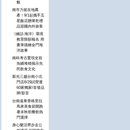
貌
南市力挺在地農
產！9/1起攜手五
星飯店贈果乾禮
品迎國內外旅客
《繪話‧海洋》環境
教育限額報名 用
畫筆描繪金門海
洋故事
南科考古驚現史前
魚鱗堆積揭示先
民飲食文化
新光三越台南小北
門店8/29試營運
60家獨家/首發品
牌/影音
台南遠東香格里拉
馬來美食節開跑
暑末秋初餐飲熱
門選擇
身心樂活齊步走公