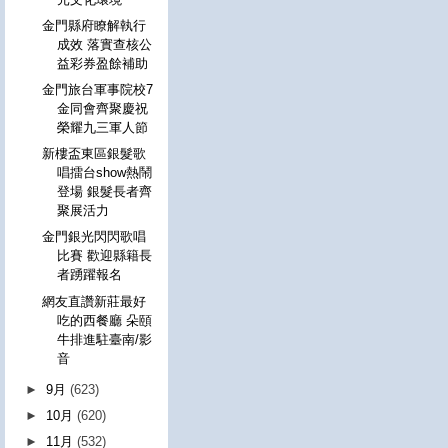
金門縣府瞭解執行
成效 落實查核公
益彩券盈餘補助
金門旅台軍事院校7
金同會齊聚慶祝
榮耀九三軍人節
新樓盃東區銀髮歌
唱擂台show熱鬧
登場 銀髮長者齊
聚展活力
金門銀光閃閃歌唱
比賽 歡迎縣籍長
者踴躍報名
網友直讚新莊最好
吃的西餐廳 朵頤
牛排進駐臺南/影
音
►
9月
(623)
►
10月
(620)
►
11月
(532)