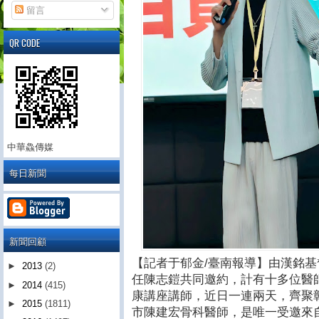
留言
QR CODE
中華鱻傳媒
每日新聞
新聞回顧
【記者于郁金/臺南報導】由漢銘
►
2013
(2)
任陳志鎧共同邀約，計有十多位醫
►
2014
(415)
康講座講師，近日一連兩天，齊聚
►
2015
(1811)
市陳建宏骨科醫師，是唯一受邀來