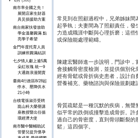
▼
8月
(566)
南市率全國之先！
展開店家生財器
常見到在照顧過程中，兄弟姊妹間
具災損援助方案
起爭執；夫妻間為了照顧責任，發
南台南家扶發放助
力造成職涯中斷與心理折磨；這些
學金溫馨圓滿 點
亮學子希望
或保險能處理範疇。
金門年度托育人員
訓練班圓滿結訓
七夕情人獻上逾5萬
陳建宏醫師進一步說明，門診中，
朵紅玫瑰 統一9
會接觸骨密度檢測，並提供個別化
大通路浪漫開賣
經有骨鬆或骨折病史患者，設計自
臺南4行政區8/28起
營養補充、藥物諮詢與保險規劃建
停水、壓降供水
21小時
台積電張淑芬受聘
骨質疏鬆是一種沉默的疾病，無聲
崑山科大榮譽講
似平常的跌倒或撞擊造成骨折。許
座教授暨出任循
環經濟大使
過自己的骨密度，直到骨頭斷裂的
鬆」這四個字。
南市醫中醫輔助試
管嬰兒提升懷孕
率成果 榮登國際