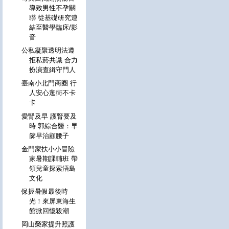
導致男性不孕關
聯 從基礎研究連
結至醫學臨床/影
音
公私凝聚透明法遵
拒私菸共識 合力
扮演查緝守門人
臺南小北門商圈 行
人安心逛街不卡
卡
愛腎及早 護腎要及
時 郭綜合醫：早
篩早治顧腰子
金門家扶小小冒險
家暑期課輔班 帶
領兒童探索浯島
文化
保握暑假最後時
光！來屏東海生
館掀回憶殺潮
岡山榮家提升照護