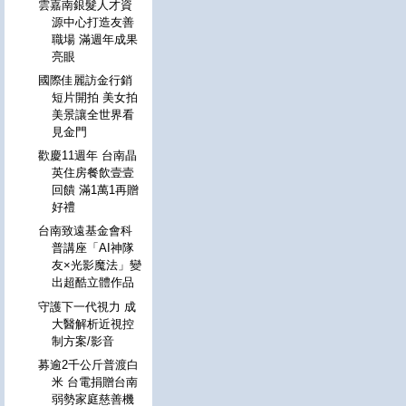
雲嘉南銀髮人才資
源中心打造友善
職場 滿週年成果
亮眼
國際佳麗訪金行銷
短片開拍 美女拍
美景讓全世界看
見金門
歡慶11週年 台南晶
英住房餐飲壹壹
回饋 滿1萬1再贈
好禮
台南致遠基金會科
普講座「AI神隊
友×光影魔法」變
出超酷立體作品
守護下一代視力 成
大醫解析近視控
制方案/影音
募逾2千公斤普渡白
米 台電捐贈台南
弱勢家庭慈善機