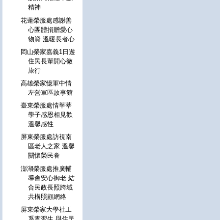
精神
花蓮榮服處感謝善
心團體捐贈愛心
物資 溫暖長者心
岡山榮家嘉義1日遊
住民長輩開心微
旅行
高雄榮家憶軍中情
左營軍區故事館
臺東榮服處情莘莘
學子感恩相見歡
溫馨感性
屏東榮服處訪視南
區老人之家 溫馨
關懷榮民眷
澎湖榮服處推廣輔
導會安心御老 結
合民政長照跨域
共構照顧網絡
屏東榮家大學社工
系實習生 與住民