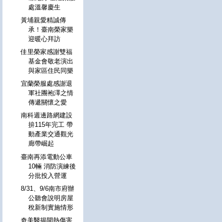
處溫馨慶生
黃埔親愛精誠傳
承！臺南榮家樂
迎暖心拜訪
佳里榮家感謝雙福
基金會敬老演出
與家區住民同樂
宜蘭榮服處感謝退
軍社團袍澤之情
傳遞關懷之愛
南科週邊路網建設
拚115年完工 帶
動產業交通觀光
廊帶崛起
臺南再添電動公車
10輛 消防演練後
分批投入營運
8/31、9/6南市府辦
公聽會說明房屋
稅新制實施情形
奇美醫揭開熱傷害