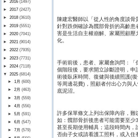
►
2016
(1497)
►
2017
(2427)
►
2018
(3610)
陳建宏醫師以「從人性的角度談骨
針對跌倒確診為髖部骨折的高齡患
►
2019
(5551)
害是生活自主權崩解、家屬照顧壓
►
2020
(7041)
化。
►
2021
(9014)
►
2022
(7935)
►
2023
(7731)
手術前後，患者、家屬會詢問：「
►
2024
(7118)
個階段後，要求開立診斷證明，申
▼
2025
(6814)
術後臥床時間、復健與後續照護(
►
1月
(600)
等周邊花費)，照顧者付出心力與
►
2月
(463)
底泥沼。
►
3月
(559)
►
4月
(556)
許多保單條文上列出保障內容，難
►
5月
(591)
如：髖部骨折後患者可能需要至少
►
6月
(547)
甚至長期使用輔具；這段時間內，
►
7月
(579)
否由子女或請看護工照料，或入住