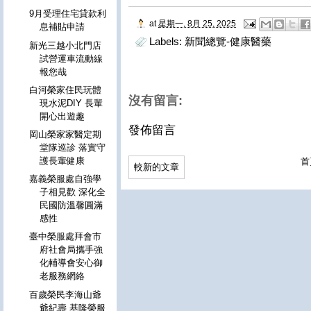
9月受理住宅貸款利
at
星期一, 8月 25, 2025
息補貼申請
Labels:
新聞總覽-健康醫藥
新光三越小北門店
試營運車流動線
報您哉
白河榮家住民玩體
沒有留言:
現水泥DIY 長輩
開心出遊趣
發佈留言
岡山榮家家醫定期
堂隊巡診 落實守
護長輩健康
首
較新的文章
嘉義榮服處自強學
子相見歡 深化全
民國防溫馨圓滿
感性
臺中榮服處拜會市
府社會局攜手強
化輔導會安心御
老服務網絡
百歲榮民李海山爺
爺紀壽 基隆榮服