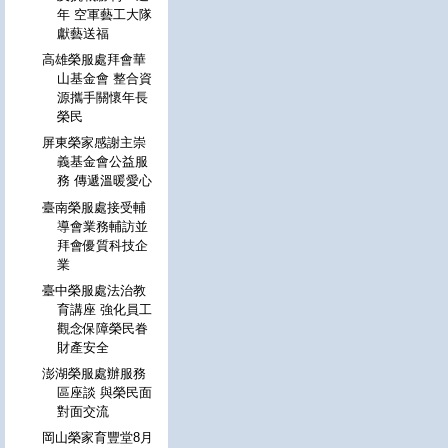
年 空軍藝工大隊
獻藝送福
高雄榮服處拜會華
山基金會 整合資
源攜手關懷年長
榮民
屏東榮家感謝主崇
義基金會公益服
務 傳遞溫暖愛心
臺南榮服處接受輔
導會業務輔訪並
拜會優質科技企
業
臺中榮服處法治教
育講座 強化員工
觀念保障榮民眷
財產安全
澎湖榮服處辦服務
區座談 與榮民面
對面交流
岡山榮家育豐堂8月