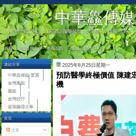
automaty do gier
中華鱻傳媒
本平台多元中立，期盼為正能量發聲，分享美好、美麗、美學，
首頁
報社簡介
本報公告
線上記者名單
連結分享
2025年8月25日星期一
預防醫學終極價值 陳建
中華鱻傳媒-首頁
台灣高鐵
機
臺鐵
台灣好行
嘉南藥理大學
首頁
文章