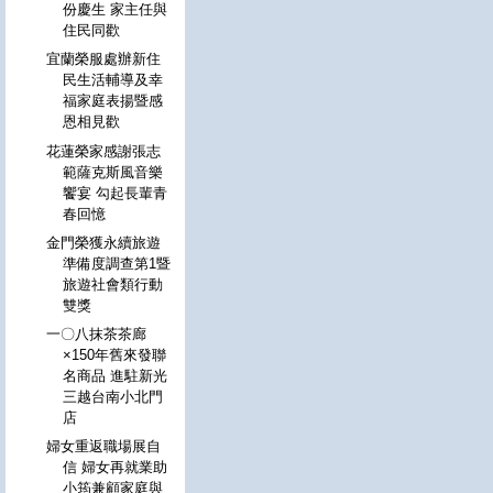
份慶生 家主任與
住民同歡
宜蘭榮服處辦新住
民生活輔導及幸
福家庭表揚暨感
恩相見歡
花蓮榮家感謝張志
範薩克斯風音樂
饗宴 勾起長輩青
春回憶
金門榮獲永續旅遊
準備度調查第1暨
旅遊社會類行動
雙獎
一〇八抹茶茶廊
×150年舊來發聯
名商品 進駐新光
三越台南小北門
店
婦女重返職場展自
信 婦女再就業助
小筠兼顧家庭與