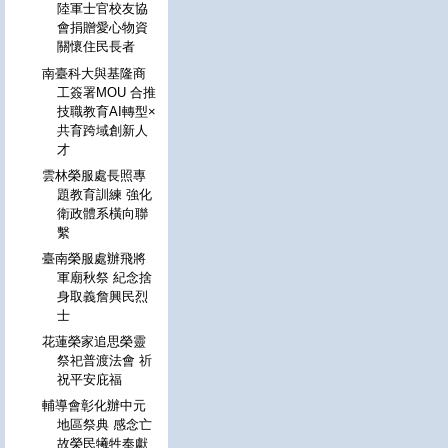
陸軍士官校友協
會捐贈愛心物資
關懷住民長者
南臺科大與基隆商
工簽署MOU 合推
技職教育AI轉型×
共育跨域創新人
才
雲林榮服處長照專
題教育訓練 強化
衛政體系橫向聯
繫
臺南榮服處辦飛將
軍廟秋祭 紀念捨
身取義詹興民烈
士
花蓮榮家追思榮靈
祭祀普渡法會 祈
祝平安庇福
輔導會彰化辦中元
地區祭典 感念亡
故榮民犧牲奉獻