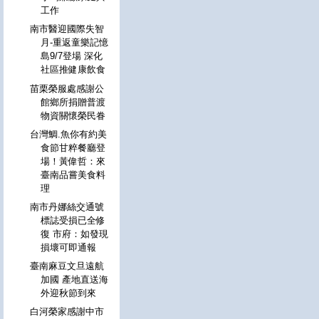
工作
南市醫迎國際失智
月-重返童樂記憶
島9/7登場 深化
社區推健康飲食
苗栗榮服處感謝公
館鄉所捐贈普渡
物資關懷榮民眷
台灣鯛.魚你有約美
食節甘粹餐廳登
場！黃偉哲：來
臺南品嘗美食料
理
南市丹娜絲交通號
標誌受損已全修
復 市府：如發現
損壞可即通報
臺南麻豆文旦遠航
加國 產地直送海
外迎秋節到來
白河榮家感謝中市