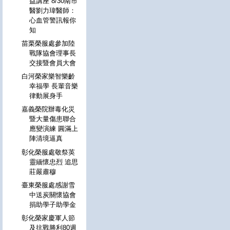
益講座 8/30南市
醫劉力瑋醫師：
心血管警訊報你
知
苗栗榮服處參加陸
戰隊協會理事長
交接暨會員大會
白河榮家樂智樂齡
幸福學 長輩音樂
律動展身手
嘉義榮院辦毒化災
暨大量傷患聯合
應變演練 圓滿上
陣清境逼真
彰化榮服處敬祭英
靈緬懷忠烈 追思
莊嚴肅穆
臺東榮服處感謝雪
中送炭關懷協會
捐助學子助學金
彰化榮家慶軍人節
及抗戰勝利80週