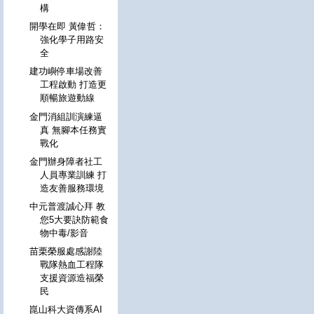
構
開學在即 黃偉哲：
強化學子用路安
全
建功嶼停車場改善
工程啟動 打造更
順暢旅遊動線
金門消組訓演練逼
真 無腳本任務實
戰化
金門辦身障者社工
人員專業訓練 打
造友善服務環境
中元普渡誠心拜 教
您5大要訣防範食
物中毒/影音
苗栗榮服處感謝陸
戰隊熱血工程隊
支援資源造福榮
民
崑山科大資傳系AI