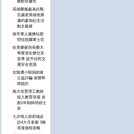
樂歡欣慶生
高雄榮服處為抗戰
百歲老英雄祝壽
邀約參加紀念活
動文藝展
南市軍人服務站慰
問住院國軍士官
佳里榮家與長榮大
學實習生辦交安
宣導 提升住民交
通安全意識
女險遭小額捐款做
公益詐騙 南警即
時阻詐
南大培育理工教師
投入教育現場 首
創1年制師培碩士
班
七夕情人節府城必
訪4大月老廟 3條
浪漫遊程攻略