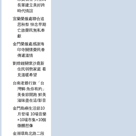
長輩建立美好跨
時代情誼
宜蘭榮服處聯合追
思秋祭 悼念早期
亡故榮民無私奉
獻
金門榮服處感謝海
印寺關懷榮民眷
傳遞溫情
劉燈鐘關懷沙鹿新
住民弱勢家庭 看
見溫暖希望
台南老爺行旅「台
灣鯛·魚你有約」
美食節開跑 鮮美
滋味盡在這/影音
金門島嶼生活節10
月登場 10場音樂
×10場市集×10個
微醺想像
金湖環島北路二段