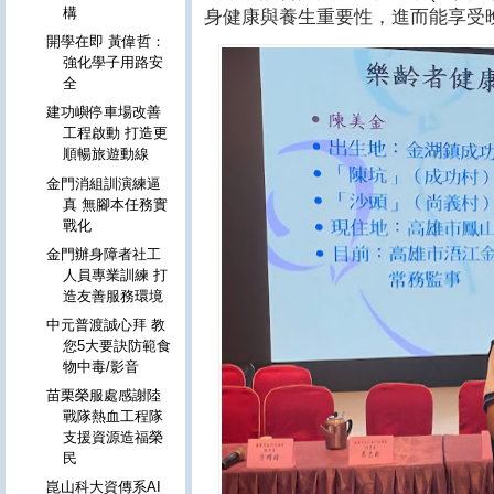
構
身健康與養生重要性，進而能享受
開學在即 黃偉哲：
強化學子用路安
全
建功嶼停車場改善
工程啟動 打造更
順暢旅遊動線
金門消組訓演練逼
真 無腳本任務實
戰化
金門辦身障者社工
人員專業訓練 打
造友善服務環境
中元普渡誠心拜 教
您5大要訣防範食
物中毒/影音
苗栗榮服處感謝陸
戰隊熱血工程隊
支援資源造福榮
民
崑山科大資傳系AI