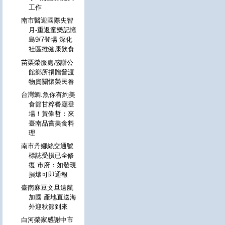
工作
南市醫迎國際失智
月-重返童樂記憶
島9/7登場 深化
社區推健康飲食
苗栗榮服處感謝公
館鄉所捐贈普渡
物資關懷榮民眷
台灣鯛.魚你有約美
食節甘粹餐廳登
場！黃偉哲：來
臺南品嘗美食料
理
南市丹娜絲交通號
標誌受損已全修
復 市府：如發現
損壞可即通報
臺南麻豆文旦遠航
加國 產地直送海
外迎秋節到來
白河榮家感謝中市