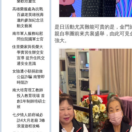
樂歡欣慶生
高雄榮服處為抗戰
百歲老英雄祝壽
邀約參加紀念活
動文藝展
是日活動尤其難能可貴的是，金門
親自率團前來共襄盛舉，由此可見
南市軍人服務站慰
問住院國軍士官
強大。
佳里榮家與長榮大
學實習生辦交安
宣導 提升住民交
通安全意識
女險遭小額捐款做
公益詐騙 南警即
時阻詐
南大培育理工教師
投入教育現場 首
創1年制師培碩士
班
七夕情人節府城必
訪4大月老廟 3條
浪漫遊程攻略