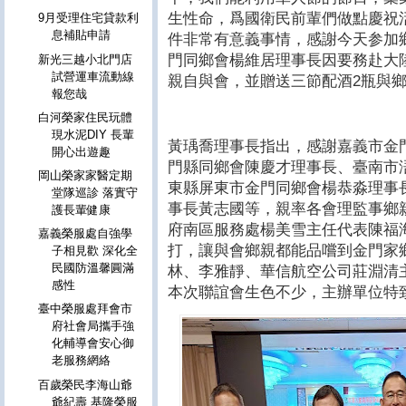
生性命，爲國衛民前輩們做點慶祝
9月受理住宅貸款利
息補貼申請
件非常有意義事情，感謝今天参加
門同鄉會楊維居理事長因要務赴大
新光三越小北門店
試營運車流動線
親自與會，並贈送三節配酒2瓶與
報您哉
白河榮家住民玩體
現水泥DIY 長輩
黃瑀喬理事長指出，感謝嘉義市金
開心出遊趣
門縣同鄉會陳慶才理事長、臺南市
岡山榮家家醫定期
東縣屏東市金門同鄉會楊恭淼理事
堂隊巡診 落實守
事長黃志國等，親率各會理監事鄉
護長輩健康
府南區服務處楊美雪主任代表陳福海
嘉義榮服處自強學
打，讓與會鄉親都能品嚐到金門家
子相見歡 深化全
民國防溫馨圓滿
林、李雅靜、華信航空公司莊淵清
感性
本次聯誼會生色不少，主辦單位特
臺中榮服處拜會市
府社會局攜手強
化輔導會安心御
老服務網絡
百歲榮民李海山爺
爺紀壽 基隆榮服