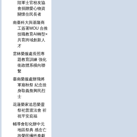
陸軍士官校友協
會捐贈愛心物資
關懷住民長者
南臺科大與基隆商
工簽署MOU 合推
技職教育AI轉型×
共育跨域創新人
才
雲林榮服處長照專
題教育訓練 強化
衛政體系橫向聯
繫
臺南榮服處辦飛將
軍廟秋祭 紀念捨
身取義詹興民烈
士
花蓮榮家追思榮靈
祭祀普渡法會 祈
祝平安庇福
輔導會彰化辦中元
地區祭典 感念亡
故榮民犧牲奉獻