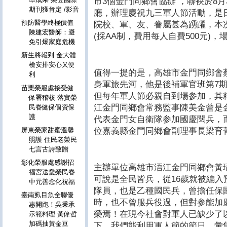
市3個金門同鄉會協辦 ，聯袂於8月
期刊獲肯定 /影音
廳，辦理慶祝九三軍人節活動，是
預防醫學終極價值
院校、軍、友、眷屬甚為踴躍，本次
陳建宏醫師：避
(採AA制，費用每人自費500元)
免引爆家庭危機
新生將報到 金大體
檢安排安心又便
值得一提的是，高雄市金門同鄉會
利
身軍旅先河，他是後補軍官班第7期
苗栗榮服處接受健
但每年軍人節必親自到場参加，其
保署稽核 落實榮
江金門同鄉會常務監事陳美金曾是
民眷健保個資保
護
代表金門女自衛隊参加國慶閱兵，
位嘉義縣金門同鄉會副理事長梁育
屏東榮家甜蜜溫馨
照護 住民老榮民
七言古詩致贈
彰化榮服處感謝招
主辦單位高雄市浯江金門同鄉會黃
福宮送愛榮民眷
可說是全民皆兵，從16歲就被編
中元善念化祝福
隊員，也是乙種國民兵，曾擔任保
臺南虱目魚全聯優
時，也不曾服兵役過，但對参能加
惠開跑！吳秉承
榮焉！在現今社會對軍人已缺少了
示範料理 黃偉哲
加碼抽黃金豆
下，我們能利用軍人節的節日，彙