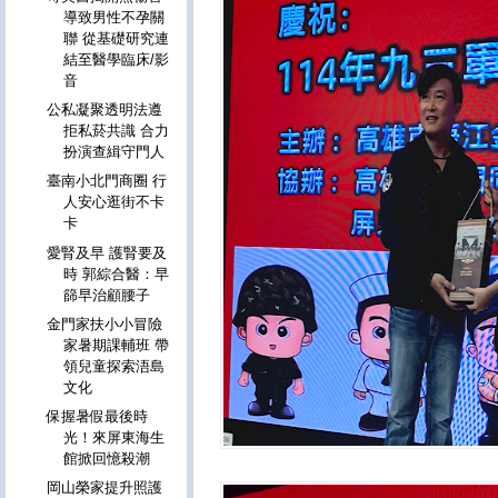
導致男性不孕關
聯 從基礎研究連
結至醫學臨床/影
音
公私凝聚透明法遵
拒私菸共識 合力
扮演查緝守門人
臺南小北門商圈 行
人安心逛街不卡
卡
愛腎及早 護腎要及
時 郭綜合醫：早
篩早治顧腰子
金門家扶小小冒險
家暑期課輔班 帶
領兒童探索浯島
文化
保握暑假最後時
光！來屏東海生
館掀回憶殺潮
岡山榮家提升照護