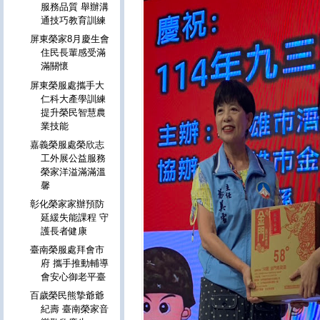
服務品質 舉辦溝
通技巧教育訓練
屏東榮家8月慶生會
住民長輩感受滿
滿關懷
屏東榮服處攜手大
仁科大產學訓練
提升榮民智慧農
業技能
嘉義榮服處榮欣志
工外展公益服務
榮家洋溢滿滿溫
馨
彰化榮家家辦預防
延緩失能課程 守
護長者健康
臺南榮服處拜會市
府 攜手推動輔導
會安心御老平臺
百歲榮民熊摯爺爺
紀壽 臺南榮家音