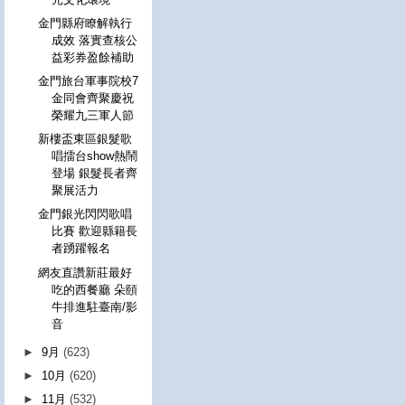
金門縣府瞭解執行
成效 落實查核公
益彩券盈餘補助
金門旅台軍事院校7
金同會齊聚慶祝
榮耀九三軍人節
新樓盃東區銀髮歌
唱擂台show熱鬧
登場 銀髮長者齊
聚展活力
金門銀光閃閃歌唱
比賽 歡迎縣籍長
者踴躍報名
網友直讚新莊最好
吃的西餐廳 朵頤
牛排進駐臺南/影
音
►
9月
(623)
►
10月
(620)
►
11月
(532)