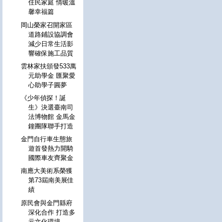
住民家庭 情暖溫
馨幸福篇
岡山榮家召開家區
道路鋪設協調會
減少日常生活影
響確保施工品質
雲林家扶頒發533萬
元助學金 匯聚愛
心助學子圓夢
《少年偵探！誕
生》決選臺南司
法博物館 金馬金
鐘團隊聯手打造
金門自行車生態旅
遊首發熱力開騎
國際車友齊聚金
南應大美術系榮獲
第73屆南美展佳
績
原民會與金門縣府
深化合作 打造多
元文化環境