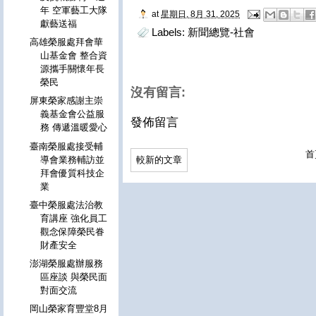
年 空軍藝工大隊
at
星期日, 8月 31, 2025
獻藝送福
Labels:
新聞總覽-社會
高雄榮服處拜會華
山基金會 整合資
源攜手關懷年長
榮民
沒有留言:
屏東榮家感謝主崇
義基金會公益服
發佈留言
務 傳遞溫暖愛心
臺南榮服處接受輔
首
導會業務輔訪並
較新的文章
拜會優質科技企
業
臺中榮服處法治教
育講座 強化員工
觀念保障榮民眷
財產安全
澎湖榮服處辦服務
區座談 與榮民面
對面交流
岡山榮家育豐堂8月