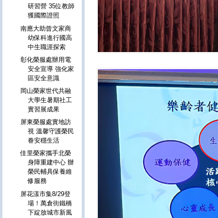
研習營 35位教師
獲國際證照
南應大助曾文家商
幼保科進行國高
中生職涯探索
彰化榮服處辦用電
安全宣導 強化家
區安全意識
岡山榮家世代共融
大學生暑期社工
實習展成果
屏東榮服處實地訪
視 溫馨守護榮民
眷安穩生活
佳里榮家攜手北榮
身障重建中心 辦
榮民輔具保養維
修服務
屏花漾市集8/29登
場！萬倉街鐵橋
下綻放城市新風