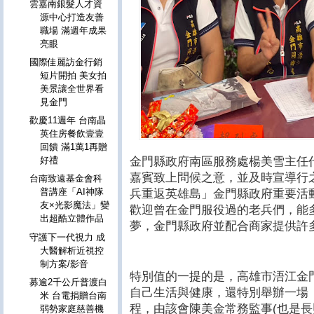
雲嘉南銀髮人才資
源中心打造友善
職場 滿週年成果
亮眼
國際佳麗訪金行銷
短片開拍 美女拍
美景讓全世界看
見金門
歡慶11週年 台南晶
英住房餐飲壹壹
回饋 滿1萬1再贈
金門縣政府南區服務處楊美雪主任
好禮
嘉賓致上問候之意，並及時宣導行之
台南致遠基金會科
普講座「AI神隊
兵重返英雄島」金門縣政府重要活動，
友×光影魔法」變
歡迎曾在金門服役過的老兵們，能
出超酷立體作品
夢，金門縣政府並配合商家提供許
守護下一代視力 成
大醫解析近視控
制方案/影音
特別值的一提的是，高雄市浯江金
募逾2千公斤普渡白
自己生活與健康，還特別舉辦一場
米 台電捐贈台南
程，由該會陳美金常務監事(也是長
弱勢家庭慈善機