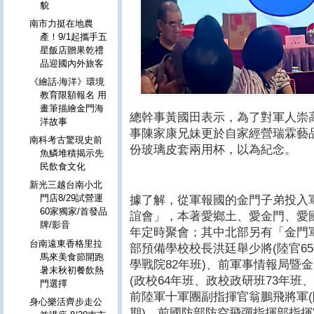
貌
南市力挺在地農
產！9/1起攜手五
星飯店贈果乾禮
品迎國內外旅客
《繪話‧海洋》環境
教育限額報名 用
畫筆描繪金門海
總幹事黃國田表示，為了對軍人崇
洋故事
事陳家康兄妹更於自家經營瑞霖藝品
南科考古驚現史前
份玻璃皮套兩用杯，以為紀念。
魚鱗堆積揭示先
民飲食文化
新光三越台南小北
門店8/29試營運
據了解，從軍報國的金門子弟投入
60家獨家/首發品
誼會」，本著愛鄉土、愛金門、愛
牌/影音
年定時聚會；其中北部另有「金門
台南遠東香格里拉
部預備學校校長洪廷舉少將(陸官6
馬來美食節開跑
學戰院82年班)、前軍事情報局暨
暑末秋初餐飲熱
(政校64年班、政校政研班73年班
門選擇
前陸軍十軍團副指揮官翁鵬飛將軍(陸
身心樂活齊步走公
期)、前國防部防空飛彈指揮部指