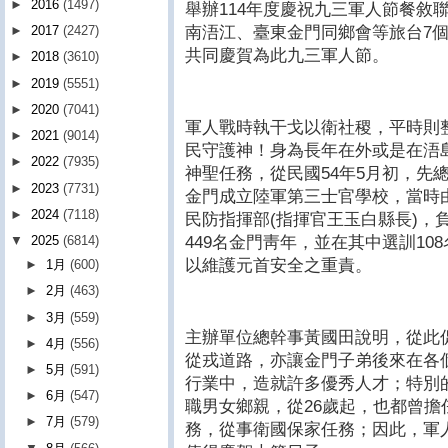
►
2016
(1497)
舉辦114年度慶祝九三軍人節餐敘
南浯江、臺東金門同鄉會等旅台7
►
2017
(2427)
共同慶賀為此九三軍人節。
►
2018
(3610)
►
2019
(5551)
►
2020
(7041)
軍人戰時執干戈以衛社稷，平時則
►
2021
(9014)
民守護神！身為長年在外或是在浯
►
2022
(7935)
神聖任務，從民國54年5月初，先
►
2023
(7731)
金門成立陸軍第三士官學校，當時
►
2024
(7118)
民防指揮部(指揮官王玉白縣長)，
449名金門靑年，並在其中選訓1
▼
2025
(6814)
以維護元首安全之重責。
►
1月
(600)
►
2月
(463)
►
3月
(559)
主辦單位總幹事黃國田說明，從此
►
4月
(556)
從戎道路，亦讓金門子弟後來在各
►
5月
(591)
行業中，造就許多優秀人才；特別
►
6月
(547)
職男女鄉親，從26歲起，也都曾
►
7月
(579)
務，從事衛國保家任務；因此，軍