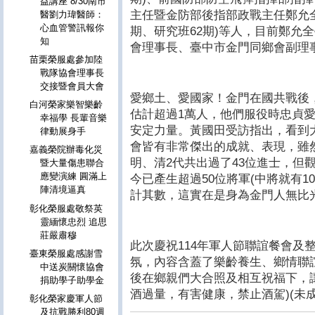
益講座 8/30南市
主任暨金防部後指部政戰主任鄭允全上
醫劉力瑋醫師：
心血管警訊報你
期、研究班62期)等人，目前鄭允
知
會理事長、臺中市金門同鄉會副理
苗栗榮服處參加陸
戰隊協會理事長
交接暨會員大會
愛鄉土、愛國家！金門在國共戰後
白河榮家樂智樂齡
估計超過1萬人，他們服役時忠貞
幸福學 長輩音樂
安定力量。黃國田受訪指出，看到
律動展身手
會皆有非常傑出的成就、表現，雖
嘉義榮院辦毒化災
明、清2代共出過了43位進士，但
暨大量傷患聯合
應變演練 圓滿上
今已產生超過50位將軍(中將就有1
陣清境逼真
計其數，這實在是身為金門人無比
彰化榮服處敬祭英
靈緬懷忠烈 追思
莊嚴肅穆
此次慶祝114年軍人節聯誼餐會及
臺東榮服處感謝雪
氛，內容含蓋了樂齡養生、鄉情聯
中送炭關懷協會
後在鄉親們大合照及相互祝福下，
捐助學子助學金
酒過量，有害健康，禁止酒駕)(未
彰化榮家慶軍人節
及抗戰勝利80週