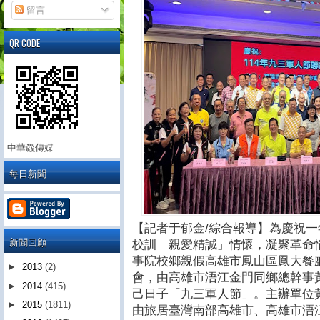
留言
QR CODE
中華鱻傳媒
每日新聞
【記者于郁金/綜合報導】為慶祝
新聞回顧
校訓「親愛精誠」情懷，凝聚革命情
事院校鄉親假高雄市鳳山區鳳大餐
►
2013
(2)
會，由高雄市浯江金門同鄉總幹事
►
2014
(415)
己日子「九三軍人節」。主辦單位
►
2015
(1811)
由旅居臺灣南部高雄市、高雄市浯江