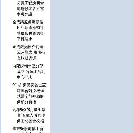
拓寬工程說明會
縣府傾聽各方需
求與建議
金門榮服處辦新住
民生活適應輔導
推廣服務資源與
平權理念
金門觀光推介前進
漳州龍岩 推廣特
色旅遊資源
向陽課輔南區分部
成立 竹溪里活動
中心開班
9/1起 榮民及義士至
輔導會醫療機構
就醫全額補助健
保部分負擔
高雄榮家8月慶生茶
會 百歲人瑞喜獲
保安慈善會祝福
臺東榮服處攜手新