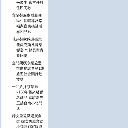
份慶生 家主任與
住民同歡
宜蘭榮服處辦新住
民生活輔導及幸
福家庭表揚暨感
恩相見歡
花蓮榮家感謝張志
範薩克斯風音樂
饗宴 勾起長輩青
春回憶
金門榮獲永續旅遊
準備度調查第1暨
旅遊社會類行動
雙獎
一〇八抹茶茶廊
×150年舊來發聯
名商品 進駐新光
三越台南小北門
店
婦女重返職場展自
信 婦女再就業助
小筠兼顧家庭與