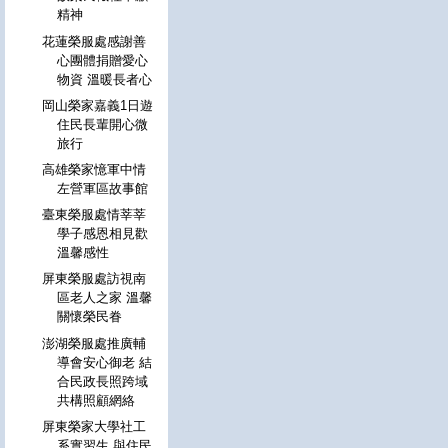
精神
花蓮榮服處感謝善
心團體捐贈愛心
物資 溫暖長者心
岡山榮家嘉義1日遊
住民長輩開心微
旅行
高雄榮家憶軍中情
左營軍區故事館
臺東榮服處情莘莘
學子感恩相見歡
溫馨感性
屏東榮服處訪視南
區老人之家 溫馨
關懷榮民眷
澎湖榮服處推廣輔
導會安心御老 結
合民政長照跨域
共構照顧網絡
屏東榮家大學社工
系實習生 與住民