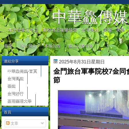
automaty do gier
中華鱻傳媒
本平台多元中立，期盼為正能量發聲，分享美好、美麗、美學，
首頁
報社簡介
本報公告
線上記者名單
連結分享
2025年8月31日星期日
金門旅台軍事院校7金同
中華鱻傳媒-首頁
台灣高鐵
節
臺鐵
台灣好行
嘉南藥理大學
首頁
文章