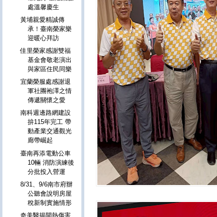
處溫馨慶生
黃埔親愛精誠傳
承！臺南榮家樂
迎暖心拜訪
佳里榮家感謝雙福
基金會敬老演出
與家區住民同樂
宜蘭榮服處感謝退
軍社團袍澤之情
傳遞關懷之愛
南科週邊路網建設
拚115年完工 帶
動產業交通觀光
廊帶崛起
臺南再添電動公車
10輛 消防演練後
分批投入營運
8/31、9/6南市府辦
公聽會說明房屋
稅新制實施情形
奇美醫揭開熱傷害