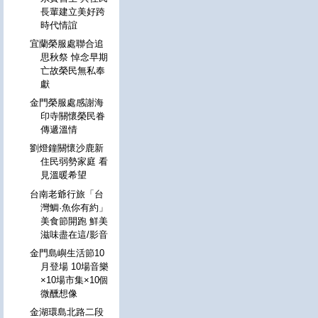
長輩建立美好跨
時代情誼
宜蘭榮服處聯合追
思秋祭 悼念早期
亡故榮民無私奉
獻
金門榮服處感謝海
印寺關懷榮民眷
傳遞溫情
劉燈鐘關懷沙鹿新
住民弱勢家庭 看
見溫暖希望
台南老爺行旅「台
灣鯛·魚你有約」
美食節開跑 鮮美
滋味盡在這/影音
金門島嶼生活節10
月登場 10場音樂
×10場市集×10個
微醺想像
金湖環島北路二段