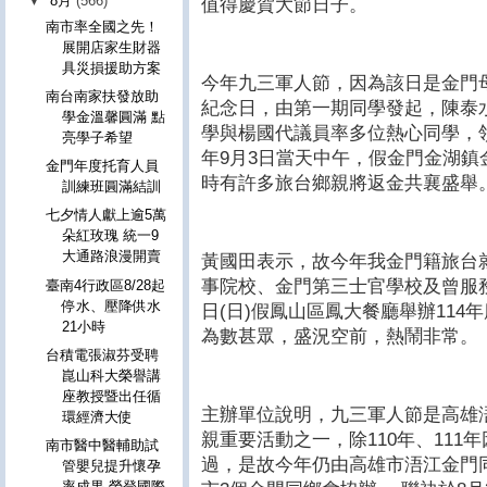
▼
8月
(566)
值得慶賀大節日子。
南市率全國之先！
展開店家生財器
具災損援助方案
今年九三軍人節，因為該日是金門
南台南家扶發放助
紀念日，由第一期同學發起，陳泰
學金溫馨圓滿 點
學與楊國代議員率多位熱心同學，領
亮學子希望
年9月3日當天中午，假金門金湖鎮
金門年度托育人員
時有許多旅台鄉親將返金共襄盛舉
訓練班圓滿結訓
七夕情人獻上逾5萬
朵紅玫瑰 統一9
大通路浪漫開賣
黃國田表示，故今年我金門籍旅台
事院校、金門第三士官學校及曾服務
臺南4行政區8/28起
停水、壓降供水
日(日)假鳳山區鳳大餐廳舉辦11
21小時
為數甚眾，盛況空前，熱鬧非常。
台積電張淑芬受聘
崑山科大榮譽講
座教授暨出任循
主辦單位說明，九三軍人節是高雄
環經濟大使
親重要活動之一，除110年、11
南市醫中醫輔助試
過，是故今年仍由高雄市浯江金門
管嬰兒提升懷孕
率成果 榮登國際