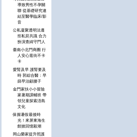
導致男性不孕關
聯 從基礎研究連
結至醫學臨床/影
音
公私凝聚透明法遵
拒私菸共識 合力
扮演查緝守門人
臺南小北門商圈 行
人安心逛街不卡
卡
愛腎及早 護腎要及
時 郭綜合醫：早
篩早治顧腰子
金門家扶小小冒險
家暑期課輔班 帶
領兒童探索浯島
文化
保握暑假最後時
光！來屏東海生
館掀回憶殺潮
岡山榮家提升照護