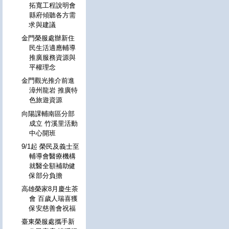
拓寬工程說明會
縣府傾聽各方需
求與建議
金門榮服處辦新住
民生活適應輔導
推廣服務資源與
平權理念
金門觀光推介前進
漳州龍岩 推廣特
色旅遊資源
向陽課輔南區分部
成立 竹溪里活動
中心開班
9/1起 榮民及義士至
輔導會醫療機構
就醫全額補助健
保部分負擔
高雄榮家8月慶生茶
會 百歲人瑞喜獲
保安慈善會祝福
臺東榮服處攜手新