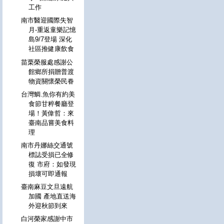
工作
南市醫迎國際失智
月-重返童樂記憶
島9/7登場 深化
社區推健康飲食
苗栗榮服處感謝公
館鄉所捐贈普渡
物資關懷榮民眷
台灣鯛.魚你有約美
食節甘粹餐廳登
場！黃偉哲：來
臺南品嘗美食料
理
南市丹娜絲交通號
標誌受損已全修
復 市府：如發現
損壞可即通報
臺南麻豆文旦遠航
加國 產地直送海
外迎秋節到來
白河榮家感謝中市