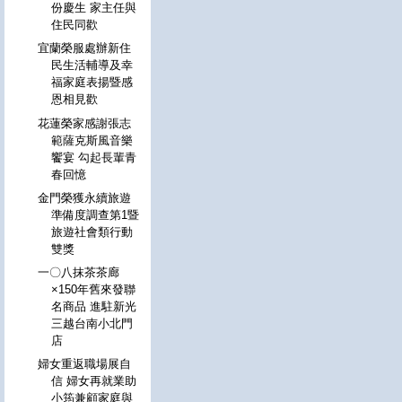
份慶生 家主任與
住民同歡
宜蘭榮服處辦新住
民生活輔導及幸
福家庭表揚暨感
恩相見歡
花蓮榮家感謝張志
範薩克斯風音樂
饗宴 勾起長輩青
春回憶
金門榮獲永續旅遊
準備度調查第1暨
旅遊社會類行動
雙獎
一〇八抹茶茶廊
×150年舊來發聯
名商品 進駐新光
三越台南小北門
店
婦女重返職場展自
信 婦女再就業助
小筠兼顧家庭與