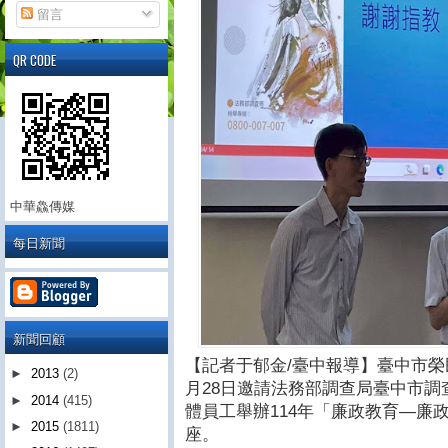
留言
QR CODE
中華鱻傳媒
每日新聞
新聞回顧
【記者于郁金/臺中報導】臺中市榮
►
2013
(2)
月28日邀請法務部調查局臺中市
►
2014
(415)
體員工舉辦114年「廉政教育—廉
►
2015
(1811)
座。