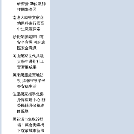
研習營 35位教師
獲國際證照
南應大助曾文家商
幼保科進行國高
中生職涯探索
彰化榮服處辦用電
安全宣導 強化家
區安全意識
岡山榮家世代共融
大學生暑期社工
實習展成果
屏東榮服處實地訪
視 溫馨守護榮民
眷安穩生活
佳里榮家攜手北榮
身障重建中心 辦
榮民輔具保養維
修服務
屏花漾市集8/29登
場！萬倉街鐵橋
下綻放城市新風