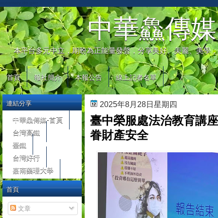
automaty do gier
中華鱻傳媒
本平台多元中立，期盼為正能量發聲，分享美好、美麗、美學，
首頁
報社簡介
本報公告
線上記者名單
連結分享
2025年8月28日星期四
臺中榮服處法治教育講座
中華鱻傳媒-首頁
台灣高鐵
眷財產安全
臺鐵
台灣好行
嘉南藥理大學
首頁
文章