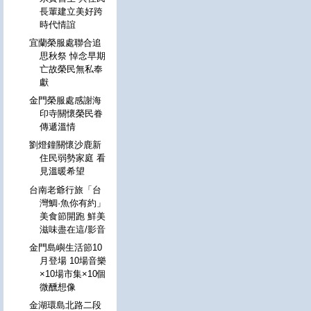
長輩建立美好跨
時代情誼
宜蘭榮服處聯合追
思秋祭 悼念早期
亡故榮民無私奉
獻
金門榮服處感謝海
印寺關懷榮民眷
傳遞溫情
劉燈鐘關懷沙鹿新
住民弱勢家庭 看
見溫暖希望
台南老爺行旅「台
灣鯛·魚你有約」
美食節開跑 鮮美
滋味盡在這/影音
金門島嶼生活節10
月登場 10場音樂
×10場市集×10個
微醺想像
金湖環島北路二段