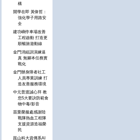
構
開學在即 黃偉哲：
強化學子用路安
全
建功嶼停車場改善
工程啟動 打造更
順暢旅遊動線
金門消組訓演練逼
真 無腳本任務實
戰化
金門辦身障者社工
人員專業訓練 打
造友善服務環境
中元普渡誠心拜 教
您5大要訣防範食
物中毒/影音
苗栗榮服處感謝陸
戰隊熱血工程隊
支援資源造福榮
民
崑山科大資傳系AI