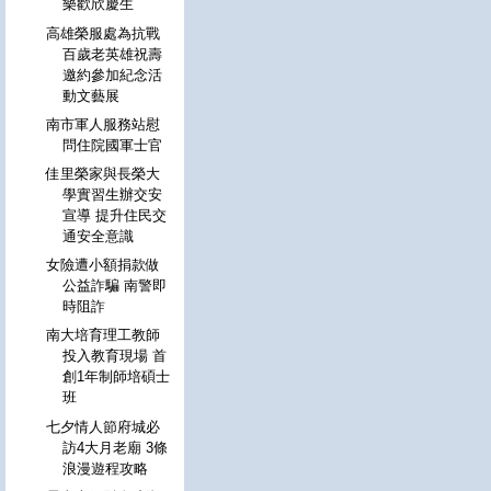
樂歡欣慶生
高雄榮服處為抗戰
百歲老英雄祝壽
邀約參加紀念活
動文藝展
南市軍人服務站慰
問住院國軍士官
佳里榮家與長榮大
學實習生辦交安
宣導 提升住民交
通安全意識
女險遭小額捐款做
公益詐騙 南警即
時阻詐
南大培育理工教師
投入教育現場 首
創1年制師培碩士
班
七夕情人節府城必
訪4大月老廟 3條
浪漫遊程攻略