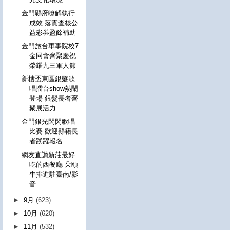
金門縣府瞭解執行
成效 落實查核公
益彩券盈餘補助
金門旅台軍事院校7
金同會齊聚慶祝
榮耀九三軍人節
新樓盃東區銀髮歌
唱擂台show熱鬧
登場 銀髮長者齊
聚展活力
金門銀光閃閃歌唱
比賽 歡迎縣籍長
者踴躍報名
網友直讚新莊最好
吃的西餐廳 朵頤
牛排進駐臺南/影
音
►
9月
(623)
►
10月
(620)
►
11月
(532)