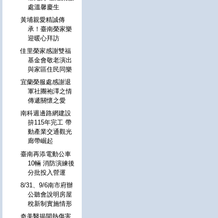
處溫馨慶生
黃埔親愛精誠傳
承！臺南榮家樂
迎暖心拜訪
佳里榮家感謝雙福
基金會敬老演出
與家區住民同樂
宜蘭榮服處感謝退
軍社團袍澤之情
傳遞關懷之愛
南科週邊路網建設
拚115年完工 帶
動產業交通觀光
廊帶崛起
臺南再添電動公車
10輛 消防演練後
分批投入營運
8/31、9/6南市府辦
公聽會說明房屋
稅新制實施情形
奇美醫揭開熱傷害