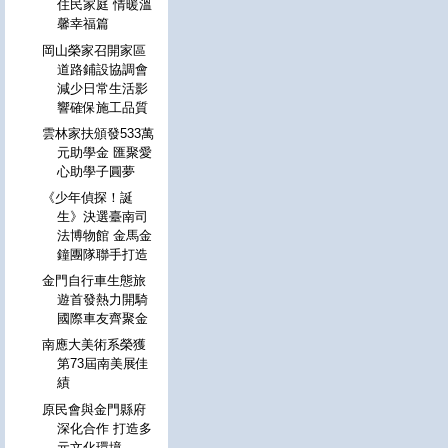
住民家庭 情暖溫
馨幸福篇
岡山榮家召開家區
道路鋪設協調會
減少日常生活影
響確保施工品質
雲林家扶頒發533萬
元助學金 匯聚愛
心助學子圓夢
《少年偵探！誕
生》決選臺南司
法博物館 金馬金
鐘團隊聯手打造
金門自行車生態旅
遊首發熱力開騎
國際車友齊聚金
南應大美術系榮獲
第73屆南美展佳
績
原民會與金門縣府
深化合作 打造多
元文化環境