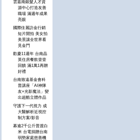
雲嘉南銀髮人才資
源中心打造友善
職場 滿週年成果
亮眼
國際佳麗訪金行銷
短片開拍 美女拍
美景讓全世界看
見金門
歡慶11週年 台南晶
英住房餐飲壹壹
回饋 滿1萬1再贈
好禮
台南致遠基金會科
普講座「AI神隊
友×光影魔法」變
出超酷立體作品
守護下一代視力 成
大醫解析近視控
制方案/影音
募逾2千公斤普渡白
米 台電捐贈台南
弱勢家庭慈善機