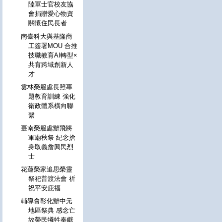
陸軍士官校友協
會捐贈愛心物資
關懷住民長者
南臺科大與基隆商
工簽署MOU 合推
技職教育AI轉型×
共育跨域創新人
才
雲林榮服處長照專
題教育訓練 強化
衛政體系橫向聯
繫
臺南榮服處辦飛將
軍廟秋祭 紀念捨
身取義詹興民烈
士
花蓮榮家追思榮靈
祭祀普渡法會 祈
祝平安庇福
輔導會彰化辦中元
地區祭典 感念亡
故榮民犧牲奉獻