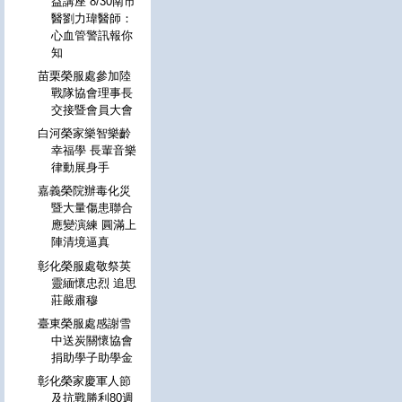
益講座 8/30南市
醫劉力瑋醫師：
心血管警訊報你
知
苗栗榮服處參加陸
戰隊協會理事長
交接暨會員大會
白河榮家樂智樂齡
幸福學 長輩音樂
律動展身手
嘉義榮院辦毒化災
暨大量傷患聯合
應變演練 圓滿上
陣清境逼真
彰化榮服處敬祭英
靈緬懷忠烈 追思
莊嚴肅穆
臺東榮服處感謝雪
中送炭關懷協會
捐助學子助學金
彰化榮家慶軍人節
及抗戰勝利80週