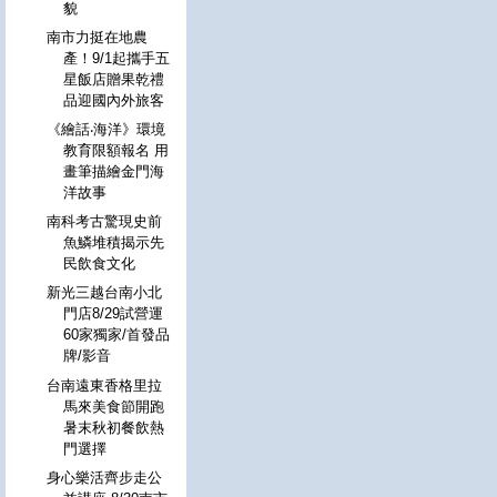
貌
南市力挺在地農
產！9/1起攜手五
星飯店贈果乾禮
品迎國內外旅客
《繪話‧海洋》環境
教育限額報名 用
畫筆描繪金門海
洋故事
南科考古驚現史前
魚鱗堆積揭示先
民飲食文化
新光三越台南小北
門店8/29試營運
60家獨家/首發品
牌/影音
台南遠東香格里拉
馬來美食節開跑
暑末秋初餐飲熱
門選擇
身心樂活齊步走公