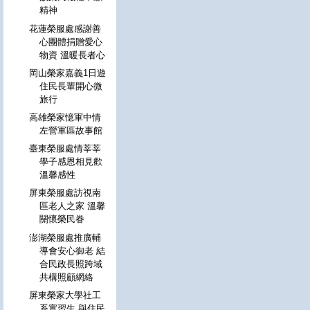
精神
花蓮榮服處感謝善
心團體捐贈愛心
物資 溫暖長者心
岡山榮家嘉義1日遊
住民長輩開心微
旅行
高雄榮家憶軍中情
左營軍區故事館
臺東榮服處情莘莘
學子感恩相見歡
溫馨感性
屏東榮服處訪視南
區老人之家 溫馨
關懷榮民眷
澎湖榮服處推廣輔
導會安心御老 結
合民政長照跨域
共構照顧網絡
屏東榮家大學社工
系實習生 與住民