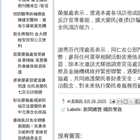
期刊獲肯定 /影音
榮服處表示，透過本處各項訪視或臨
預防醫學終極價值
反詐宣導量能，擴大榮民(眷)對詐
陳建宏醫師：避
免引爆家庭危機
全民識詐能力 。
新生將報到 金大體
檢安排安心又便
利
謝秀芬代理處長表示，同仁在公部
苗栗榮服處接受健
弊；參與任何選舉相關活動皆應恪
保署稽核 落實榮
題，除本次邀請尤耀德調查官蒞處
民眷健保個資保
察及金融機構維持緊密聯繫，遇榮
護
協處，共同維護榮民眷財產安全；
屏東榮家甜蜜溫馨
治觀念，對未來執行榮民眷服務照
照護 住民老榮民
七言古詩致贈
彰化榮服處感謝招
at
星期四, 8月 28, 2025
福宮送愛榮民眷
Labels:
新聞總覽-國防警政
中元善念化祝福
臺南虱目魚全聯優
惠開跑！吳秉承
示範料理 黃偉哲
沒有留言:
加碼抽黃金豆