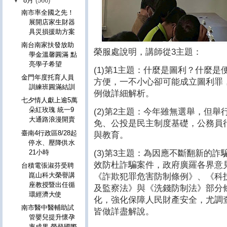
▼
8月
(566)
南市率全國之先！
展開店家生財器
具災損援助方案
南台南家扶發放助
榮服處說明，講師從3主題：
學金溫馨圓滿 點
亮學子希望
(1)第1主題：什麼是圖利？什麼
金門年度托育人員
方便，一不小心卻可能成立圖利罪
訓練班圓滿結訓
例做詳細解析。
七夕情人獻上逾5萬
朵紅玫瑰 統一9
(2)第2主題：今年雖無選舉，但
大通路浪漫開賣
免、公投是民主制度基礎，公務員
臺南4行政區8/28起
與教育。
停水、壓降供水
(3)第3主題：為因應不斷翻新的
21小時
效防杜詐騙案件，政府廣羅各界意
台積電張淑芬受聘
崑山科大榮譽講
《詐欺犯罪危害防制條例》、《科
座教授暨出任循
及監察法》與《洗錢防制法》部分
環經濟大使
化，強化保障人民財產安全，尤調
南市醫中醫輔助試
皆做詳盡解說。
管嬰兒提升懷孕
率成果 榮登國際