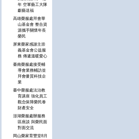
年 空軍藝工大隊
獻藝送福
高雄榮服處拜會華
山基金會 整合資
源攜手關懷年長
榮民
屏東榮家感謝主崇
義基金會公益服
務 傳遞溫暖愛心
臺南榮服處接受輔
導會業務輔訪並
拜會優質科技企
業
臺中榮服處法治教
育講座 強化員工
觀念保障榮民眷
財產安全
澎湖榮服處辦服務
區座談 與榮民面
對面交流
岡山榮家育豐堂8月