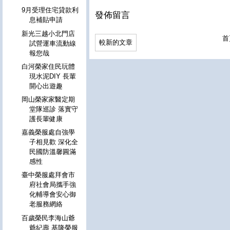
9月受理住宅貸款利
發佈留言
息補貼申請
新光三越小北門店
首
較新的文章
試營運車流動線
報您哉
白河榮家住民玩體
現水泥DIY 長輩
開心出遊趣
岡山榮家家醫定期
堂隊巡診 落實守
護長輩健康
嘉義榮服處自強學
子相見歡 深化全
民國防溫馨圓滿
感性
臺中榮服處拜會市
府社會局攜手強
化輔導會安心御
老服務網絡
百歲榮民李海山爺
爺紀壽 基隆榮服