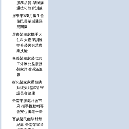
服務品質 舉辦溝
通技巧教育訓練
屏東榮家8月慶生會
住民長輩感受滿
滿關懷
屏東榮服處攜手大
仁科大產學訓練
提升榮民智慧農
業技能
嘉義榮服處榮欣志
工外展公益服務
榮家洋溢滿滿溫
馨
彰化榮家家辦預防
延緩失能課程 守
護長者健康
臺南榮服處拜會市
府 攜手推動輔導
會安心御老平臺
百歲榮民熊摯爺爺
紀壽 臺南榮家音