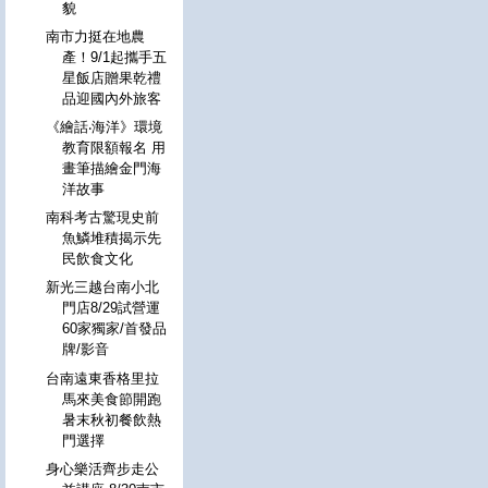
貌
南市力挺在地農
產！9/1起攜手五
星飯店贈果乾禮
品迎國內外旅客
《繪話‧海洋》環境
教育限額報名 用
畫筆描繪金門海
洋故事
南科考古驚現史前
魚鱗堆積揭示先
民飲食文化
新光三越台南小北
門店8/29試營運
60家獨家/首發品
牌/影音
台南遠東香格里拉
馬來美食節開跑
暑末秋初餐飲熱
門選擇
身心樂活齊步走公