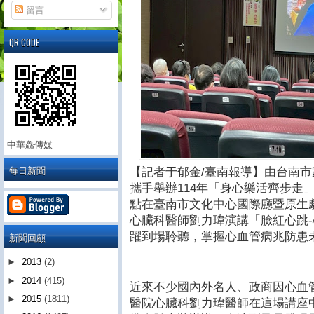
留言
QR CODE
中華鱻傳媒
每日新聞
【記者于郁金/臺南報導】由台南
攜手舉辦114年「身心樂活齊步走」
點在臺南市文化中心國際廳暨原生
心臟科醫師劉力瑋演講「臉紅心跳
躍到場聆聽，掌握心血管病兆防患
新聞回顧
►
2013
(2)
►
2014
(415)
近來不少國內外名人、政商因心血
►
2015
(1811)
醫院心臟科劉力瑋醫師在這場講座