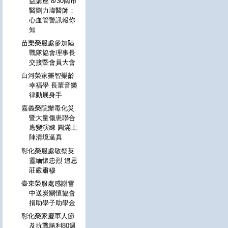
益講座 8/30南市
醫劉力瑋醫師：
心血管警訊報你
知
苗栗榮服處參加陸
戰隊協會理事長
交接暨會員大會
白河榮家樂智樂齡
幸福學 長輩音樂
律動展身手
嘉義榮院辦毒化災
暨大量傷患聯合
應變演練 圓滿上
陣清境逼真
彰化榮服處敬祭英
靈緬懷忠烈 追思
莊嚴肅穆
臺東榮服處感謝雪
中送炭關懷協會
捐助學子助學金
彰化榮家慶軍人節
及抗戰勝利80週