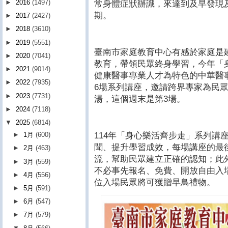
►
2016
(1497)
常身體症狀辦識，來達到及早發現
期。
►
2017
(2427)
►
2018
(3610)
►
2019
(5551)
臺南市家庭教育中心有感於家庭是
►
2020
(7041)
教育，帶領民眾終身學習，今年「
►
2021
(9014)
健康醫事專業人才為特色的中華醫事
►
2022
(7935)
6場系列講座，邀請跨界專家為民
►
2023
(7731)
湯，這個週末是第3場。
►
2024
(7118)
▼
2025
(6814)
114年「身心樂活齊步走」系列講
►
1月
(600)
聞、提升學習成效，每場講座的最
►
2月
(463)
流，幫助民眾建立正確的認知；此
►
3月
(559)
不必事先報名、免費、開放自由入
►
4月
(556)
位入場民眾將可獲贈早鳥禮物。
►
5月
(591)
►
6月
(547)
►
7月
(579)