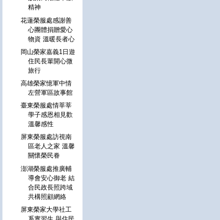
精神
花蓮榮服處感謝善
心團體捐贈愛心
物資 溫暖長者心
岡山榮家嘉義1日遊
住民長輩開心微
旅行
高雄榮家憶軍中情
左營軍區故事館
臺東榮服處情莘莘
學子感恩相見歡
溫馨感性
屏東榮服處訪視南
區老人之家 溫馨
關懷榮民眷
澎湖榮服處推廣輔
導會安心御老 結
合民政長照跨域
共構照顧網絡
屏東榮家大學社工
系實習生 與住民