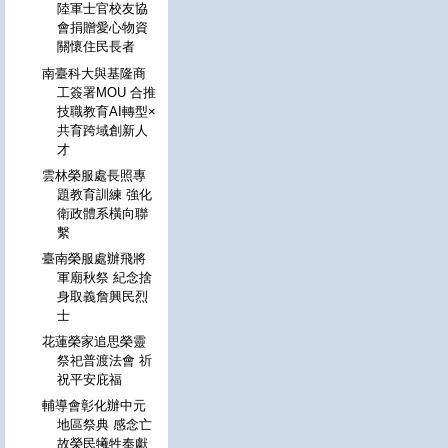
陸軍士官校友協
會捐贈愛心物資
關懷住民長者
南臺科大與基隆商
工簽署MOU 合推
技職教育AI轉型×
共育跨域創新人
才
雲林榮服處長照專
題教育訓練 強化
衛政體系橫向聯
繫
臺南榮服處辦飛將
軍廟秋祭 紀念捨
身取義詹興民烈
士
花蓮榮家追思榮靈
祭祀普渡法會 祈
祝平安庇福
輔導會彰化辦中元
地區祭典 感念亡
故榮民犧牲奉獻