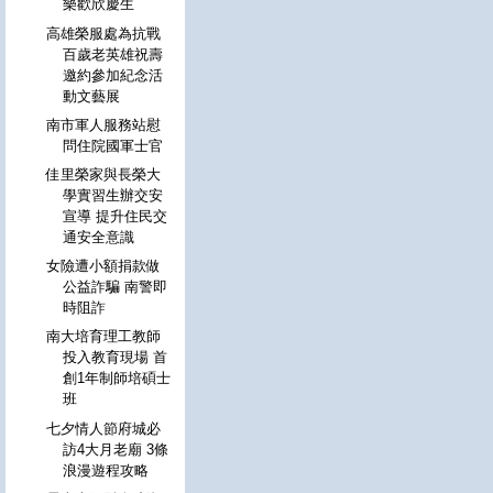
樂歡欣慶生
高雄榮服處為抗戰
百歲老英雄祝壽
邀約參加紀念活
動文藝展
南市軍人服務站慰
問住院國軍士官
佳里榮家與長榮大
學實習生辦交安
宣導 提升住民交
通安全意識
女險遭小額捐款做
公益詐騙 南警即
時阻詐
南大培育理工教師
投入教育現場 首
創1年制師培碩士
班
七夕情人節府城必
訪4大月老廟 3條
浪漫遊程攻略