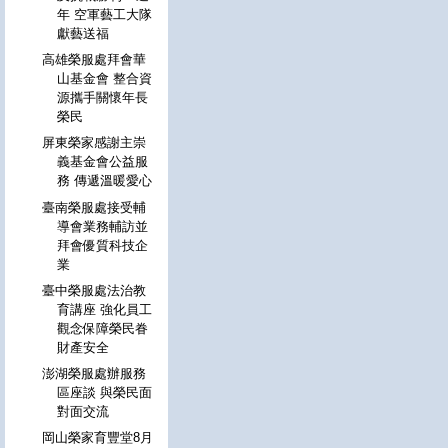
年 空軍藝工大隊
獻藝送福
高雄榮服處拜會華
山基金會 整合資
源攜手關懷年長
榮民
屏東榮家感謝主崇
義基金會公益服
務 傳遞溫暖愛心
臺南榮服處接受輔
導會業務輔訪並
拜會優質科技企
業
臺中榮服處法治教
育講座 強化員工
觀念保障榮民眷
財產安全
澎湖榮服處辦服務
區座談 與榮民面
對面交流
岡山榮家育豐堂8月