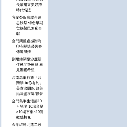
長輩建立美好跨
時代情誼
宜蘭榮服處聯合追
思秋祭 悼念早期
亡故榮民無私奉
獻
金門榮服處感謝海
印寺關懷榮民眷
傳遞溫情
劉燈鐘關懷沙鹿新
住民弱勢家庭 看
見溫暖希望
台南老爺行旅「台
灣鯛·魚你有約」
美食節開跑 鮮美
滋味盡在這/影音
金門島嶼生活節10
月登場 10場音樂
×10場市集×10個
微醺想像
金湖環島北路二段