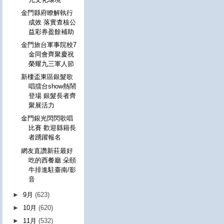
金門縣府瞭解執行
成效 落實查核公
益彩券盈餘補助
金門旅台軍事院校7
金同會齊聚慶祝
榮耀九三軍人節
新樓盃東區銀髮歌
唱擂台show熱鬧
登場 銀髮長者齊
聚展活力
金門銀光閃閃歌唱
比賽 歡迎縣籍長
者踴躍報名
網友直讚新莊最好
吃的西餐廳 朵頤
牛排進駐臺南/影
音
►
9月
(623)
►
10月
(620)
►
11月
(532)