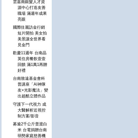
雲嘉南銀髮人才資
源中心打造友善
職場 滿週年成果
亮眼
國際佳麗訪金行銷
短片開拍 美女拍
美景讓全世界看
見金門
歡慶11週年 台南晶
英住房餐飲壹壹
回饋 滿1萬1再贈
好禮
台南致遠基金會科
普講座「AI神隊
友×光影魔法」變
出超酷立體作品
守護下一代視力 成
大醫解析近視控
制方案/影音
募逾2千公斤普渡白
米 台電捐贈台南
弱勢家庭慈善機