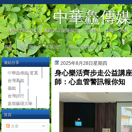
automaty do gier
中華鱻傳媒
本平台多元中立，期盼為正能量發聲，分享美好、美麗、美學，
首頁
報社簡介
本報公告
線上記者名單
連結分享
2025年8月28日星期四
身心樂活齊步走公益講座 
中華鱻傳媒-首頁
台灣高鐵
師：心血管警訊報你知
臺鐵
台灣好行
嘉南藥理大學
首頁
文章