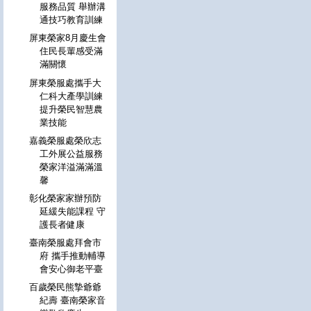
服務品質 舉辦溝
通技巧教育訓練
屏東榮家8月慶生會
住民長輩感受滿
滿關懷
屏東榮服處攜手大
仁科大產學訓練
提升榮民智慧農
業技能
嘉義榮服處榮欣志
工外展公益服務
榮家洋溢滿滿溫
馨
彰化榮家家辦預防
延緩失能課程 守
護長者健康
臺南榮服處拜會市
府 攜手推動輔導
會安心御老平臺
百歲榮民熊摯爺爺
紀壽 臺南榮家音