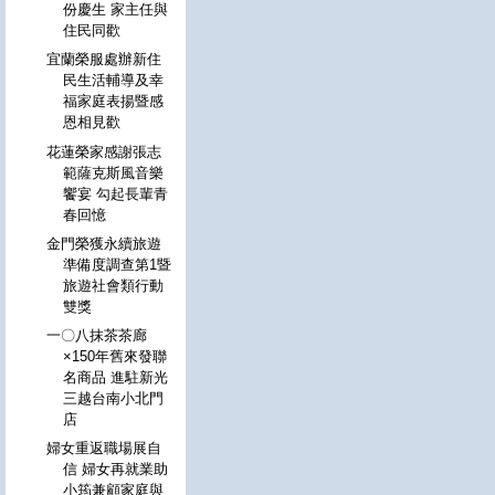
份慶生 家主任與
住民同歡
宜蘭榮服處辦新住
民生活輔導及幸
福家庭表揚暨感
恩相見歡
花蓮榮家感謝張志
範薩克斯風音樂
饗宴 勾起長輩青
春回憶
金門榮獲永續旅遊
準備度調查第1暨
旅遊社會類行動
雙獎
一〇八抹茶茶廊
×150年舊來發聯
名商品 進駐新光
三越台南小北門
店
婦女重返職場展自
信 婦女再就業助
小筠兼顧家庭與