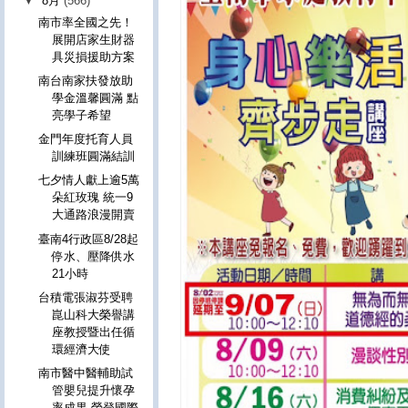
▼
8月
(566)
南市率全國之先！
展開店家生財器
具災損援助方案
南台南家扶發放助
學金溫馨圓滿 點
亮學子希望
金門年度托育人員
訓練班圓滿結訓
七夕情人獻上逾5萬
朵紅玫瑰 統一9
大通路浪漫開賣
臺南4行政區8/28起
停水、壓降供水
21小時
台積電張淑芬受聘
崑山科大榮譽講
座教授暨出任循
環經濟大使
南市醫中醫輔助試
管嬰兒提升懷孕
率成果 榮登國際