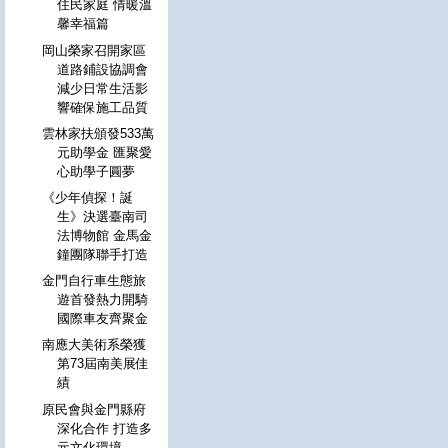
住民家庭 情暖溫
馨幸福篇
岡山榮家召開家區
道路鋪設協調會
減少日常生活影
響確保施工品質
雲林家扶頒發533萬
元助學金 匯聚愛
心助學子圓夢
《少年偵探！誕
生》決選臺南司
法博物館 金馬金
鐘團隊聯手打造
金門自行車生態旅
遊首發熱力開騎
國際車友齊聚金
南應大美術系榮獲
第73屆南美展佳
績
原民會與金門縣府
深化合作 打造多
元文化環境