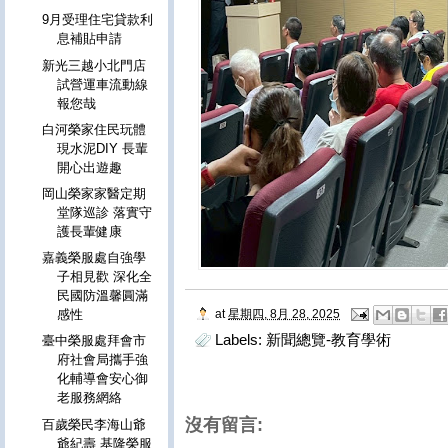
9月受理住宅貸款利
息補貼申請
新光三越小北門店
試營運車流動線
報您哉
白河榮家住民玩體
現水泥DIY 長輩
開心出遊趣
岡山榮家家醫定期
堂隊巡診 落實守
護長輩健康
嘉義榮服處自強學
子相見歡 深化全
民國防溫馨圓滿
at
星期四, 8月 28, 2025
感性
Labels:
新聞總覽-教育學術
臺中榮服處拜會市
府社會局攜手強
化輔導會安心御
老服務網絡
沒有留言:
百歲榮民李海山爺
爺紀壽 基隆榮服