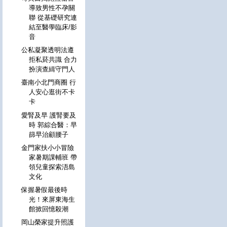
導致男性不孕關
聯 從基礎研究連
結至醫學臨床/影
音
公私凝聚透明法遵
拒私菸共識 合力
扮演查緝守門人
臺南小北門商圈 行
人安心逛街不卡
卡
愛腎及早 護腎要及
時 郭綜合醫：早
篩早治顧腰子
金門家扶小小冒險
家暑期課輔班 帶
領兒童探索浯島
文化
保握暑假最後時
光！來屏東海生
館掀回憶殺潮
岡山榮家提升照護