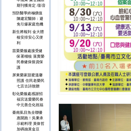
期刊獲肯定 /影音
預防醫學終極價值
陳建宏醫師：避
免引爆家庭危機
新生將報到 金大體
檢安排安心又便
利
苗栗榮服處接受健
保署稽核 落實榮
民眷健保個資保
護
屏東榮家甜蜜溫馨
照護 住民老榮民
七言古詩致贈
彰化榮服處感謝招
福宮送愛榮民眷
中元善念化祝福
臺南虱目魚全聯優
惠開跑！吳秉承
示範料理 黃偉哲
加碼抽黃金豆