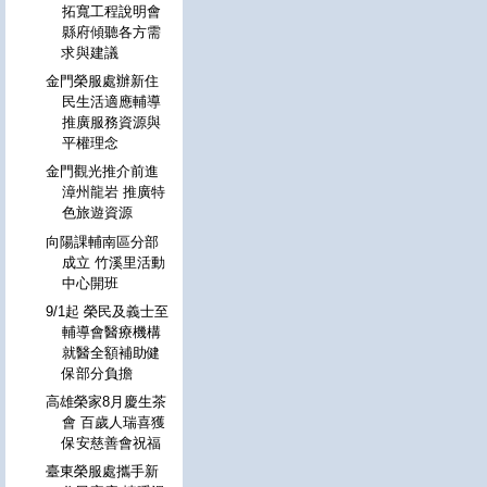
拓寬工程說明會
縣府傾聽各方需
求與建議
金門榮服處辦新住
民生活適應輔導
推廣服務資源與
平權理念
金門觀光推介前進
漳州龍岩 推廣特
色旅遊資源
向陽課輔南區分部
成立 竹溪里活動
中心開班
9/1起 榮民及義士至
輔導會醫療機構
就醫全額補助健
保部分負擔
高雄榮家8月慶生茶
會 百歲人瑞喜獲
保安慈善會祝福
臺東榮服處攜手新