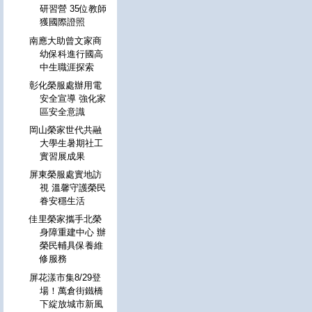
研習營 35位教師
獲國際證照
南應大助曾文家商
幼保科進行國高
中生職涯探索
彰化榮服處辦用電
安全宣導 強化家
區安全意識
岡山榮家世代共融
大學生暑期社工
實習展成果
屏東榮服處實地訪
視 溫馨守護榮民
眷安穩生活
佳里榮家攜手北榮
身障重建中心 辦
榮民輔具保養維
修服務
屏花漾市集8/29登
場！萬倉街鐵橋
下綻放城市新風