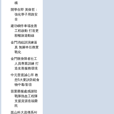
構
開學在即 黃偉哲：
強化學子用路安
全
建功嶼停車場改善
工程啟動 打造更
順暢旅遊動線
金門消組訓演練逼
真 無腳本任務實
戰化
金門辦身障者社工
人員專業訓練 打
造友善服務環境
中元普渡誠心拜 教
您5大要訣防範食
物中毒/影音
苗栗榮服處感謝陸
戰隊熱血工程隊
支援資源造福榮
民
崑山科大資傳系AI