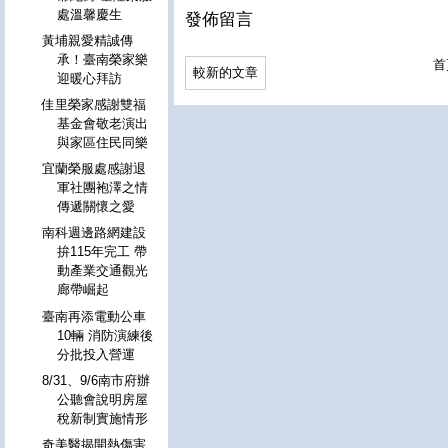
處溫馨慶生
發佈留言
黃埔親愛精誠傳
承！臺南榮家樂
首
較新的文章
迎暖心拜訪
佳里榮家感謝雙福
基金會敬老演出
與家區住民同樂
宜蘭榮服處感謝退
軍社團袍澤之情
傳遞關懷之愛
南科週邊路網建設
拚115年完工 帶
動產業交通觀光
廊帶崛起
臺南再添電動公車
10輛 消防演練後
分批投入營運
8/31、9/6南市府辦
公聽會說明房屋
稅新制實施情形
奇美醫揭開熱傷害