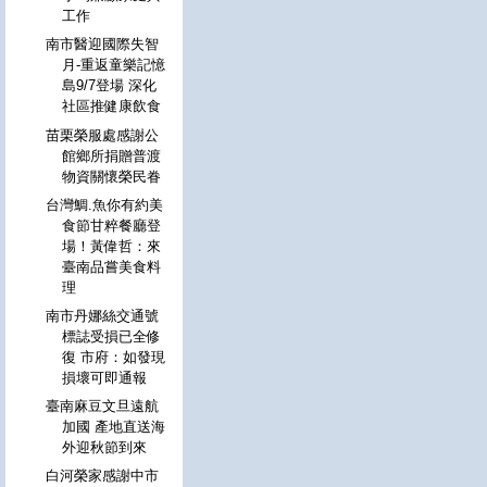
工作
南市醫迎國際失智
月-重返童樂記憶
島9/7登場 深化
社區推健康飲食
苗栗榮服處感謝公
館鄉所捐贈普渡
物資關懷榮民眷
台灣鯛.魚你有約美
食節甘粹餐廳登
場！黃偉哲：來
臺南品嘗美食料
理
南市丹娜絲交通號
標誌受損已全修
復 市府：如發現
損壞可即通報
臺南麻豆文旦遠航
加國 產地直送海
外迎秋節到來
白河榮家感謝中市