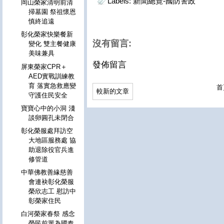
Labels:
新聞總覽-國防警政
岡山榮家清明前清
掃墓園 祭祖懷恩
慎終追遠
彰化榮家快樂餐新
沒有留言:
變化 雙主餐健康
美味兼具
發佈留言
屏東榮家CPR＋
AED實戰訓練教
育 落實急救應變
首
較新的文章
守護住民安全
寶寶心中的小洞 淺
談卵圓孔未閉合
彰化榮服處拜訪空
大地區服務處 協
助退除役官兵進
修管道
中華佛教善緣慈善
會連袂彰化榮服
榮欣志工 慰訪中
彰榮家住民
白河榮家春祭 感念
榮民前輩為國奉