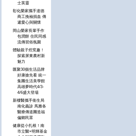
士英靈
彰化榮家攜手達德
商工挽袖捐血 傳
遞愛心與關懷
岡山榮家長輩手作
包潤餅 住民同感
流傳習俗氛圍
體驗親子焢窯趣！
探索屏東農村新
魅力
匯聚30個生活品牌
好康搶先看 統一
集團生活美學館
高雄夢時代4/3-
4/6盛大登場
新樓醫攜手衛生局
南化義診 馬雅各
醫療傳道團造福
偏鄉民眾
健康從小扎根！南
市立醫×明輝基金