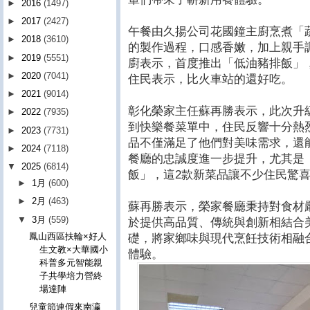
►
2016
(1497)
►
2017
(2427)
午餐由久揚公司花國鐘主廚烹煮「
►
2018
(3610)
的製作過程，口感香嫩，加上親手
►
2019
(5551)
廚表示，首度推出「低油豬排飯」
►
2020
(7041)
住民表示，比火車站的還好吃。
►
2021
(9014)
彰化榮家主任蘇再勝表示，此次升
►
2022
(7935)
到快樂餐菜單中，住民反響十分熱
►
2023
(7731)
品不僅滿足了他們對美味需求，還
►
2024
(7118)
餐廳的忠誠度進一步提升，尤其是
▼
2025
(6814)
飯」，這2款新菜品讓不少住民驚
►
1月
(600)
►
2月
(463)
蘇再勝表示，榮家餐廳秉持對食材
▼
3月
(559)
於提供高品質、傳統與創新相結合
鳳山西區扶輪×好人
礎，將家鄉味與現代烹飪技術相融
生文教×大華國小
體驗。
科普多元智能親
子共學培力營終
場達陣
兒童節連假來南瀛