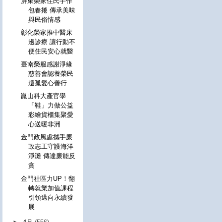
屏東榮家住民手作
包春捲 傳承美味
與民俗情感
彰化榮家推中醫床
邊診療 讓行動不
便住民安心就醫
臺南榮服感謝淨緣
慈善會認養榮民
遺孤愛心善行
崑山科大產官學
「鞋」力做公益
彩繪貨櫃集聚愛
心送暖非洲
金門政風處攜手廉
政志工守護海洋
淨灘 傳達廉能反
貪
金門社區力UP！翻
轉就業加值課程
引領邁向永續發
展