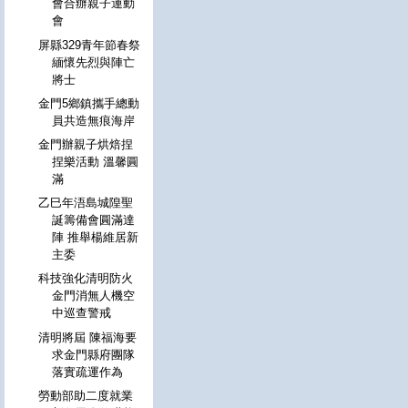
會合辦親子運動
會
屏縣329青年節春祭
緬懷先烈與陣亡
將士
金門5鄉鎮攜手總動
員共造無痕海岸
金門辦親子烘焙捏
捏樂活動 溫馨圓
滿
乙巳年浯島城隍聖
誕籌備會圓滿達
陣 推舉楊維居新
主委
科技強化清明防火
金門消無人機空
中巡查警戒
清明將屆 陳福海要
求金門縣府團隊
落實疏運作為
勞動部助二度就業