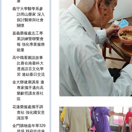
庫
義守大學醫學系參
訪岡山榮家 深入
探討醫療與社會
關懷
嘉義榮服處志工專
業訓練暨聯繫會
報 強化專業服務
能量
高中職看圖說故事
比賽在南臺科大
透過語言文化學
習 連結臺日交流
金大辦健康講座 邀
專家攜手邁向高
樂齡照護友善社
區
花蓮榮服處攜手調
查站 強化國安意
識宣導
金門購物嘉年華329
登場 縣府提供逾