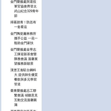
金門榮服處與退役
軍官協會齊登太
武山紀念329青年
節
掃墓踏青！防恙有
一套看這
金門陶瓷廠林務所
攜手公益 一花一
瓶助金門家扶
金門榮服處金寧志
工隊迎新茶會暨
隊務會議 溫馨展
望服務新願景
漢堡王進駐台鋼科
大 提供師生優質
餐飲與多元學習
管道
臺東榮服處志工聯
繫會議 傾聽意見
互動交流溫馨圓
滿