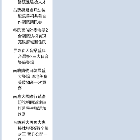
醫院進駐搶人才
苗栗榮服處拜訪後
龍萬善祠共善合
作關懷榮民眷
移民署偕陸委海基2
會關懷訪視表現
亮眼府城新住民
屏東春天音樂盛典
台灣祭×三大日音
樂節登場
南紡購物日韓展盛
大登場 道地美食
美妝物產一次買
齊
南應大國際行銷證
照說明圓滿達陣
打造學生職涯加
速器
台鋼科大勇奪大專
棒球聯賽9戰全勝
封王 晉升公開一