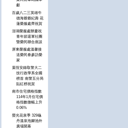
獻
百歲八二三英雄牛
德海爺爺紀壽 花
蓮榮服處齊祝賀
澎湖榮服處辦慶祝
青年節退軍社團
暨榮民聯合座談
屏東榮服處溫馨接
送榮民眷參訪榮
家
葉恆安錄取警大二
技行政學系全國
榜首 南警五分局
貼紅榜祝賀
南市住宅價格指數
114年1月住宅價
格指數微幅上升
0.06%
螢光花泉季 329龜
丹溫泉泡腳池外
廣場開幕