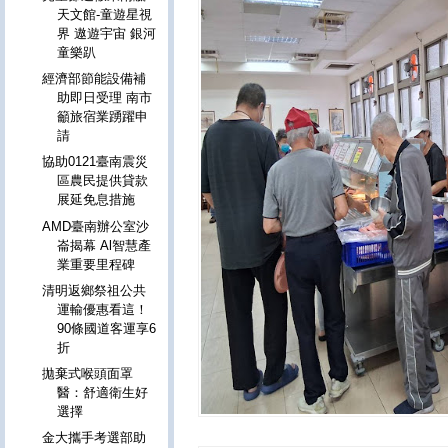
天文館-童遊星視
界 遨遊宇宙 銀河
童樂趴
經濟部節能設備補
助即日受理 南市
籲旅宿業踴躍申
請
協助0121臺南震災
區農民提供貸款
展延免息措施
AMD臺南辦公室沙
崙揭幕 Al智慧產
業重要里程碑
清明返鄉祭祖公共
運輸優惠看這！
90條國道客運享6
折
拋棄式喉頭面罩
醫：舒適衛生好
選擇
金大攜手考選部助