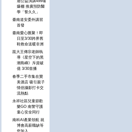
迴公益演講499場
爆棚 推廣預防醫
學「誓久久」
臺南道安委外講習
首發
臺南愛心匯聚！即
日至3/30跨界舊
鞋救命送暖非洲
崑大王傳宗老師執
導《星空下的黑
潮島嶼》斥資破
億 3/30首播
春季二手市集在贊
美酒店 吸引親子
情侶攝影打卡交
流熱點
永祥社區兒童節歡
樂GO 南警守護
童心安全同行
南科AI產業領航 就
博會高薪職缺等
您加入