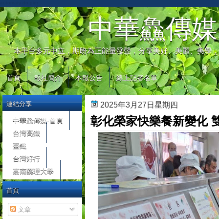
automaty do gier
中華鱻傳媒
本平台多元中立，期盼為正能量發聲，分享美好、美麗、美學，
首頁
報社簡介
本報公告
線上記者名單
連結分享
2025年3月27日星期四
彰化榮家快樂餐新變化 
中華鱻傳媒-首頁
台灣高鐵
臺鐵
台灣好行
嘉南藥理大學
首頁
文章