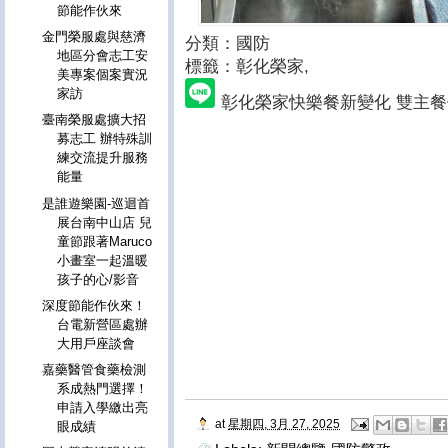
節能作伙來
金門榮服處與慈濟
分類：國防
地區分會志工安
標籤：彰化榮家
,
美專案個案實況
家訪
彰化榮家快樂餐新變化 雙主
臺南榮服處擴大招
募志工 辦特殊訓
練交流提升服務
能量
是誰遊樂園-巡迴首
展台南中山店 兒
童節跟著Maruco
小畫室一起溫暖
孩子的心/影音
深度節能作伙來！
台電新營區處辦
大用戶座談會
嘉藥醫管食藥檢測
系成熱門選擇！
申請入學繳出亮
at
星期四, 3月 27, 2025
眼成績