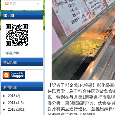
留言
QR CODE
中華鱻傳媒
每日新聞
【記者于郁金/彰化報導】彰化榮
新聞回顧
住民喜愛，為了符合住民對於飲食
►
2013
(2)
視，特別在每月第1週要進行市場
養分析，第3週邀請戶長、伙食委
►
2014
(415)
對原有菜品進行優化，並推出經典
►
2015
(1811)
輩們帶來了嶄新用餐體驗。