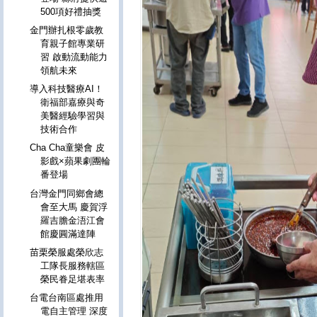
500項好禮抽獎
金門辦扎根零歲教
育親子館專業研
習 啟動流動能力
領航未來
導入科技醫療AI！
衛福部嘉療與奇
美醫經驗學習與
技術合作
Cha Cha童樂會 皮
影戲×蘋果劇團輪
番登場
台灣金門同鄉會總
會至大馬 慶賀浮
羅吉膽金浯江會
館慶圓滿達陣
苗栗榮服處榮欣志
工隊長服務轄區
榮民眷足堪表率
台電台南區處推用
電自主管理 深度