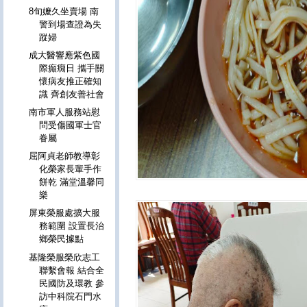
8旬嬤久坐賣場 南
警到場查證為失
蹤婦
成大醫響應紫色國
際癲癇日 攜手關
懷病友推正確知
識 齊創友善社會
南市軍人服務站慰
問受傷國軍士官
眷屬
屈阿貞老師教導彰
化榮家長輩手作
餅乾 滿堂溫馨同
樂
屏東榮服處擴大服
務範圍 設置長治
鄉榮民據點
基隆榮服榮欣志工
聯繫會報 結合全
民國防及環教 參
訪中科院石門水