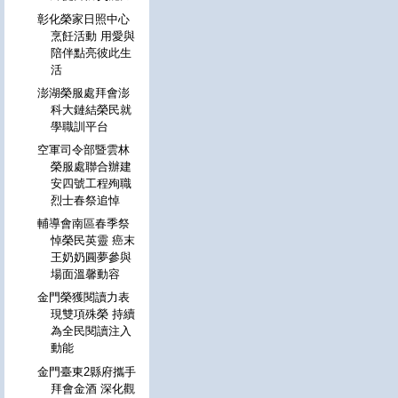
彰化榮家日照中心
烹飪活動 用愛與
陪伴點亮彼此生
活
澎湖榮服處拜會澎
科大鏈結榮民就
學職訓平台
空軍司令部暨雲林
榮服處聯合辦建
安四號工程殉職
烈士春祭追悼
輔導會南區春季祭
悼榮民英靈 癌末
王奶奶圓夢參與
場面溫馨動容
金門榮獲閱讀力表
現雙項殊榮 持續
為全民閱讀注入
動能
金門臺東2縣府攜手
拜會金酒 深化觀