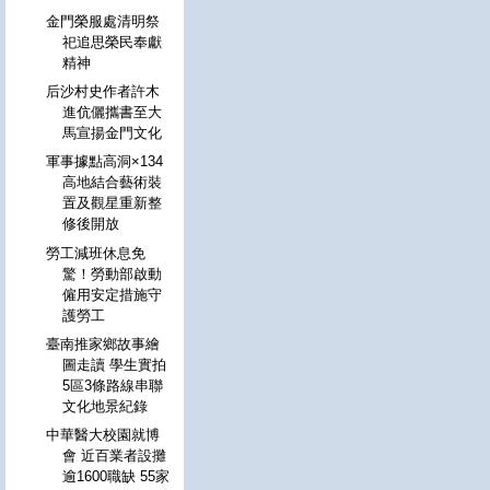
金門榮服處清明祭
祀追思榮民奉獻
精神
后沙村史作者許木
進伉儷攜書至大
馬宣揚金門文化
軍事據點高洞×134
高地結合藝術裝
置及觀星重新整
修後開放
勞工減班休息免
驚！勞動部啟動
僱用安定措施守
護勞工
臺南推家鄉故事繪
圖走讀 學生實拍
5區3條路線串聯
文化地景紀錄
中華醫大校園就博
會 近百業者設攤
逾1600職缺 55家