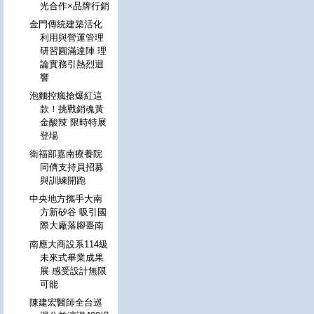
光合作×品牌行銷
金門傳統建築活化
利用與營運管理
研習圓滿達陣 理
論實務引熱烈迴
響
泡麵控瘋搶爆紅這
款！挑戰銷魂黃
金酸辣 限時特展
登場
衛福部嘉南療養院
同儕支持員招募
與訓練開跑
中央地方攜手大南
方新矽谷 吸引國
際大廠落腳臺南
南應大商設系114級
未來式畢業成果
展 感受設計無限
可能
陳建宏醫師全台巡