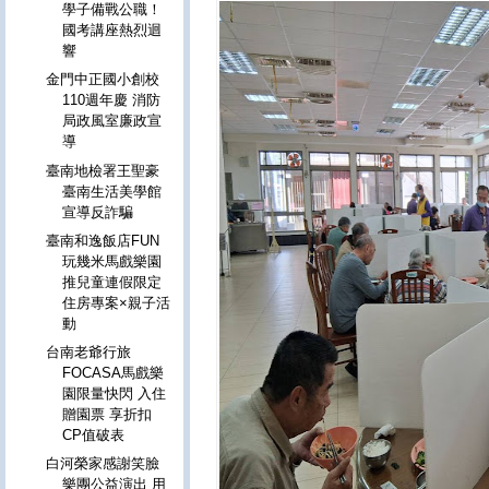
學子備戰公職！
國考講座熱烈迴
響
金門中正國小創校
110週年慶 消防
局政風室廉政宣
導
臺南地檢署王聖豪
臺南生活美學館
宣導反詐騙
臺南和逸飯店FUN
玩幾米馬戲樂園
推兒童連假限定
住房專案×親子活
動
台南老爺行旅
FOCASA馬戲樂
園限量快閃 入住
贈園票 享折扣
CP值破表
白河榮家感謝笑臉
樂團公益演出 用