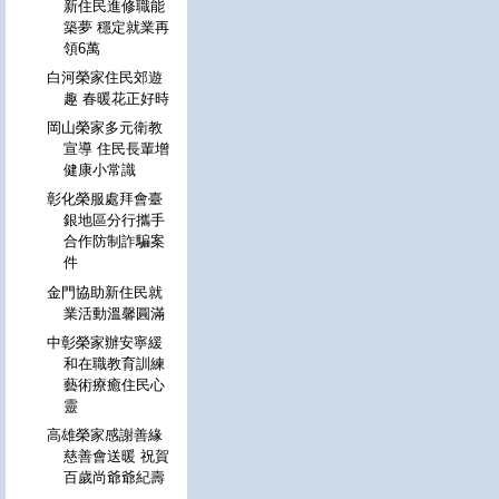
新住民進修職能
築夢 穩定就業再
領6萬
白河榮家住民郊遊
趣 春暖花正好時
岡山榮家多元衛教
宣導 住民長輩增
健康小常識
彰化榮服處拜會臺
銀地區分行攜手
合作防制詐騙案
件
金門協助新住民就
業活動溫馨圓滿
中彰榮家辦安寧緩
和在職教育訓練
藝術療癒住民心
靈
高雄榮家感謝善緣
慈善會送暖 祝賀
百歲尚爺爺紀壽