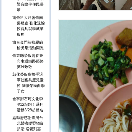
樂音陪伴住民長
輩
南臺科大拜會臺南
榮服處 強化退除
役官兵就學就業
服務
旅台金門籍鄉親篩
檢獎勵活動開跑
臺東縣榮服處春祭
向南迴鐵路築路
英雄致敬
彰化榮服處攜手退
軍社團共慶兒童
節 關懷榮民向學
子女
金寧鄉石蚵文化季
4/12起跑！系列
活動3/28起報名
嘉縣府感謝臺灣台
北醫療聯盟物資
捐贈 送愛到嘉