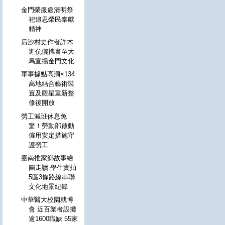
金門榮服處清明祭
祀追思榮民奉獻
精神
后沙村史作者許木
進伉儷攜書至大
馬宣揚金門文化
軍事據點高洞×134
高地結合藝術裝
置及觀星重新整
修後開放
勞工減班休息免
驚！勞動部啟動
僱用安定措施守
護勞工
臺南推家鄉故事繪
圖走讀 學生實拍
5區3條路線串聯
文化地景紀錄
中華醫大校園就博
會 近百業者設攤
逾1600職缺 55家