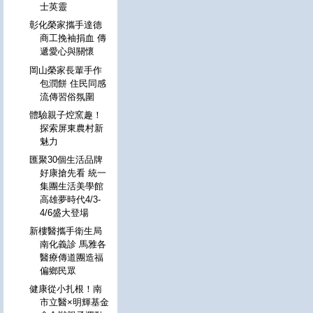
士英靈
彰化榮家攜手達德
商工挽袖捐血 傳
遞愛心與關懷
岡山榮家長輩手作
包潤餅 住民同感
流傳習俗氛圍
體驗親子焢窯趣！
探索屏東農村新
魅力
匯聚30個生活品牌
好康搶先看 統一
集團生活美學館
高雄夢時代4/3-
4/6盛大登場
新樓醫攜手衛生局
南化義診 馬雅各
醫療傳道團造福
偏鄉民眾
健康從小扎根！南
市立醫×明輝基金