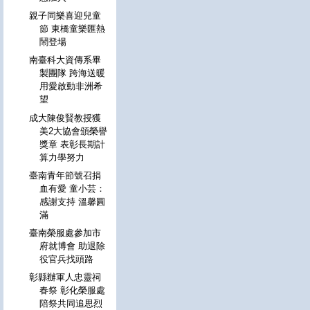
親子同樂喜迎兒童
節 東橋童樂匯熱
鬧登場
南臺科大資傳系畢
製團隊 跨海送暖
用愛啟動非洲希
望
成大陳俊賢教授獲
美2大協會頒榮譽
獎章 表彰長期計
算力學努力
臺南青年節號召捐
血有愛 童小芸：
感謝支持 溫馨圓
滿
臺南榮服處參加市
府就博會 助退除
役官兵找頭路
彰縣辦軍人忠靈祠
春祭 彰化榮服處
陪祭共同追思烈