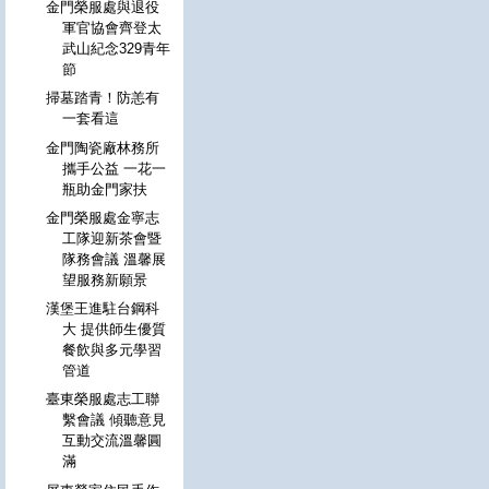
金門榮服處與退役
軍官協會齊登太
武山紀念329青年
節
掃墓踏青！防恙有
一套看這
金門陶瓷廠林務所
攜手公益 一花一
瓶助金門家扶
金門榮服處金寧志
工隊迎新茶會暨
隊務會議 溫馨展
望服務新願景
漢堡王進駐台鋼科
大 提供師生優質
餐飲與多元學習
管道
臺東榮服處志工聯
繫會議 傾聽意見
互動交流溫馨圓
滿