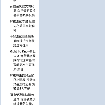
級
百歲榮民侯文博紀
壽 白河榮家歡溫
馨茶會歡喜祝福
屏東榮家春祭 緬懷
先烈榮民奉獻精
神
中彰榮家首例護理
兼物理治療師雙
證造福住民
Right To Know育見
未來 奇美醫護團
隊齊守護南臺灣
育齡癌友生育健
康/影音
屏東海生館兒童節
FUN玩趣 探索海
洋生態推變身鸚
鸚等5大亮點
岡山榮家消防演練
逼真 落實教育訓
練提升防災能力