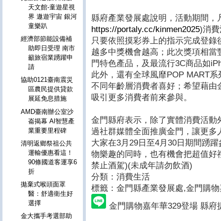
天文館-童遊星視
界 遨遊宇宙 銀河
縣府產業發展處說明，活動期間，
童樂趴
https://portaly.cc/kinmen2025
)消
經濟部節能設備補
只要依照摸彩券上的指示完成登錄
助即日受理 南市
越多中獎機會越高；此次獎項相當豐
籲旅宿業踴躍申
門特色產品，及最流行3C商品如iPhone
請
此外，還有全球風靡POP MART
協助0121臺南震災
不同年齡層消費者喜好；希望藉由
區農民提供貸款
吸引更多消費者前來參與。
展延免息措施
AMD臺南辦公室沙
金門縣府表示，除了實體消費活動
崙揭幕 Al智慧產
過社群媒體全面推廣金門，讓更多
業重要里程碑
大家在3月29日至4月30日期間踴
清明返鄉祭祖公共
運輸優惠看這！
物樂趣的同時，也有機會把超值好
90條國道客運享6
禁止酒駕)(未成年請勿飲酒)
折
分類：消費生活
拋棄式喉頭面罩
標籤：金門縣產業發展處
,
金門購物
醫：舒適衛生好
選擇
金門購物嘉年華329登場 縣府
金大攜手考選部助