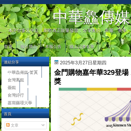
automaty do gier
中華鱻傳媒
本平台多元中立，期盼為正能量發聲，分享美好、美麗、美學，
首頁
報社簡介
本報公告
線上記者名單
連結分享
2025年3月27日星期四
金門購物嘉年華329登場
中華鱻傳媒-首頁
台灣高鐵
獎
臺鐵
台灣好行
嘉南藥理大學
首頁
文章