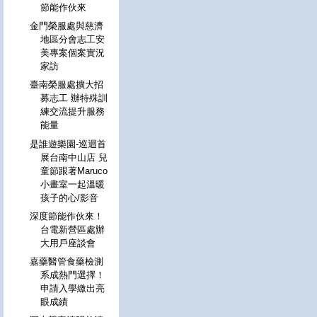
節能作伙來
金門榮服處與慈濟
地區分會志工安
美專案個案實況
家訪
臺南榮服處擴大招
募志工 辦特殊訓
練交流提升服務
能量
是誰遊樂園-巡迴首
展台南中山店 兒
童節跟著Maruco
小畫室一起溫暖
孩子的心/影音
深度節能作伙來！
台電新營區處辦
大用戶座談會
嘉藥醫管食藥檢測
系成熱門選擇！
申請入學繳出亮
眼成績