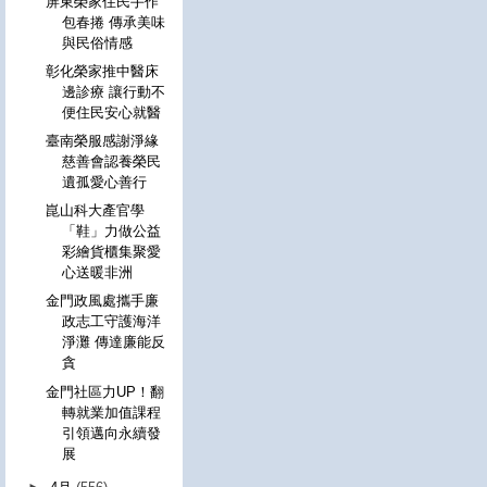
屏東榮家住民手作
包春捲 傳承美味
與民俗情感
彰化榮家推中醫床
邊診療 讓行動不
便住民安心就醫
臺南榮服感謝淨緣
慈善會認養榮民
遺孤愛心善行
崑山科大產官學
「鞋」力做公益
彩繪貨櫃集聚愛
心送暖非洲
金門政風處攜手廉
政志工守護海洋
淨灘 傳達廉能反
貪
金門社區力UP！翻
轉就業加值課程
引領邁向永續發
展