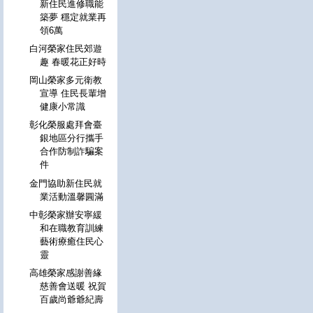
新住民進修職能
築夢 穩定就業再
領6萬
白河榮家住民郊遊
趣 春暖花正好時
岡山榮家多元衛教
宣導 住民長輩增
健康小常識
彰化榮服處拜會臺
銀地區分行攜手
合作防制詐騙案
件
金門協助新住民就
業活動溫馨圓滿
中彰榮家辦安寧緩
和在職教育訓練
藝術療癒住民心
靈
高雄榮家感謝善緣
慈善會送暖 祝賀
百歲尚爺爺紀壽