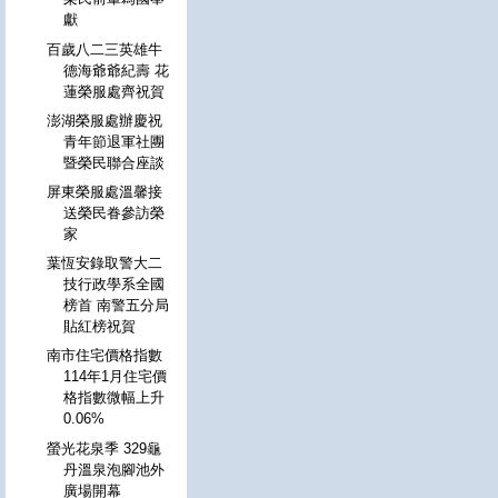
獻
百歲八二三英雄牛
德海爺爺紀壽 花
蓮榮服處齊祝賀
澎湖榮服處辦慶祝
青年節退軍社團
暨榮民聯合座談
屏東榮服處溫馨接
送榮民眷參訪榮
家
葉恆安錄取警大二
技行政學系全國
榜首 南警五分局
貼紅榜祝賀
南市住宅價格指數
114年1月住宅價
格指數微幅上升
0.06%
螢光花泉季 329龜
丹溫泉泡腳池外
廣場開幕