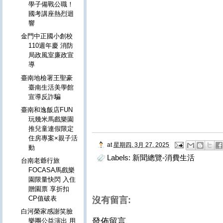
學子備戰公職！
國考講座熱烈迴
響
金門中正國小創校
110週年慶 消防
局政風室廉政宣
導
臺南地檢署王聖豪
臺南生活美學館
宣導反詐騙
臺南和逸飯店FUN
玩幾米馬戲樂園
推兒童連假限定
住房專案×親子活
at
星期四, 3月 27, 2025
動
Labels:
新聞總覽-消費生活
台南老爺行旅
FOCASA馬戲樂
園限量快閃 入住
贈園票 享折扣
CP值破表
沒有留言:
白河榮家感謝笑臉
發佈留言
樂團公益演出 用