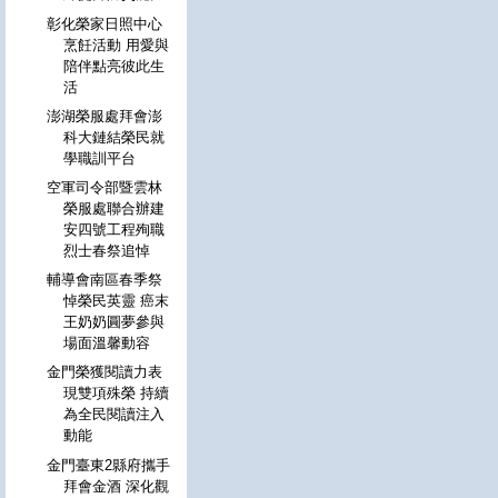
彰化榮家日照中心
烹飪活動 用愛與
陪伴點亮彼此生
活
澎湖榮服處拜會澎
科大鏈結榮民就
學職訓平台
空軍司令部暨雲林
榮服處聯合辦建
安四號工程殉職
烈士春祭追悼
輔導會南區春季祭
悼榮民英靈 癌末
王奶奶圓夢參與
場面溫馨動容
金門榮獲閱讀力表
現雙項殊榮 持續
為全民閱讀注入
動能
金門臺東2縣府攜手
拜會金酒 深化觀