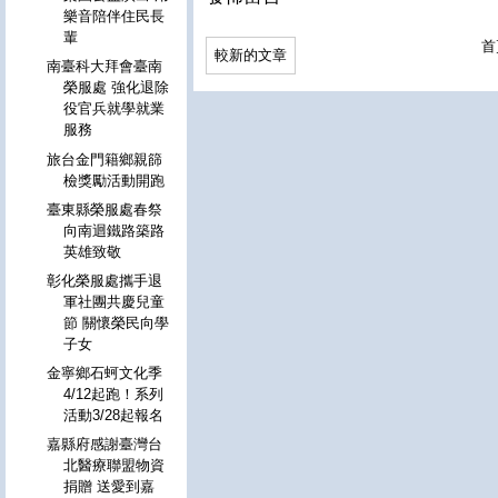
樂音陪伴住民長
輩
首
較新的文章
南臺科大拜會臺南
榮服處 強化退除
役官兵就學就業
服務
旅台金門籍鄉親篩
檢獎勵活動開跑
臺東縣榮服處春祭
向南迴鐵路築路
英雄致敬
彰化榮服處攜手退
軍社團共慶兒童
節 關懷榮民向學
子女
金寧鄉石蚵文化季
4/12起跑！系列
活動3/28起報名
嘉縣府感謝臺灣台
北醫療聯盟物資
捐贈 送愛到嘉