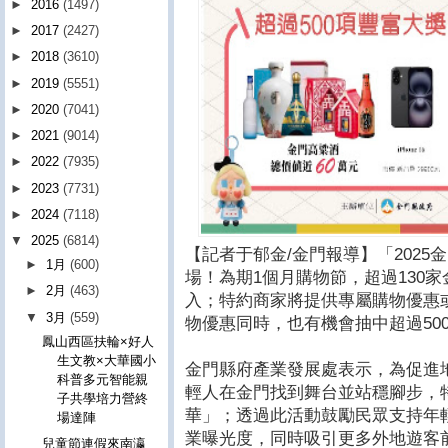
►
2016
(1497)
►
2017
(2427)
►
2018
(3610)
►
2019
(5551)
►
2020
(7041)
►
2021
(9014)
►
2022
(7935)
►
2023
(7731)
►
2024
(7118)
▼
2025
(6814)
【記者于郁金/金門報導】「2025
►
1月
(600)
場！為期1個月購物節，超過130
►
2月
(463)
入；特約商家將提供專屬購物優惠
▼
3月
(559)
物優惠同時，也有機會抽中超過50
鳳山西區扶輪×好人
生文教×大華國小
金門縣府產業發展處表示，為促進
科普多元智能親
輕人在金門找到舞台並站穩腳步，特
子共學培力營終
華」；透過此活動鼓勵民眾支持年
場達陣
業曝光度，同時吸引更多外地遊客
兒童節連假來南瀛