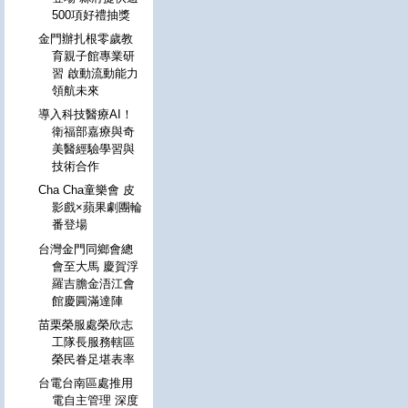
500項好禮抽獎
金門辦扎根零歲教
育親子館專業研
習 啟動流動能力
領航未來
導入科技醫療AI！
衛福部嘉療與奇
美醫經驗學習與
技術合作
Cha Cha童樂會 皮
影戲×蘋果劇團輪
番登場
台灣金門同鄉會總
會至大馬 慶賀浮
羅吉膽金浯江會
館慶圓滿達陣
苗栗榮服處榮欣志
工隊長服務轄區
榮民眷足堪表率
台電台南區處推用
電自主管理 深度