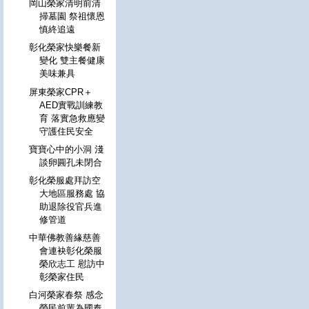
岡山榮家清明前清
掃墓園 祭祖懷恩
慎終追遠
彰化榮家快樂餐新
變化 雙主餐健康
美味兼具
屏東榮家CPR＋
AED實戰訓練教
育 落實急救應變
守護住民安全
寶寶心中的小洞 淺
談卵圓孔未閉合
彰化榮服處拜訪空
大地區服務處 協
助退除役官兵進
修管道
中華佛教善緣慈善
會連袂彰化榮服
榮欣志工 慰訪中
彰榮家住民
白河榮家春祭 感念
榮民前輩為國奉