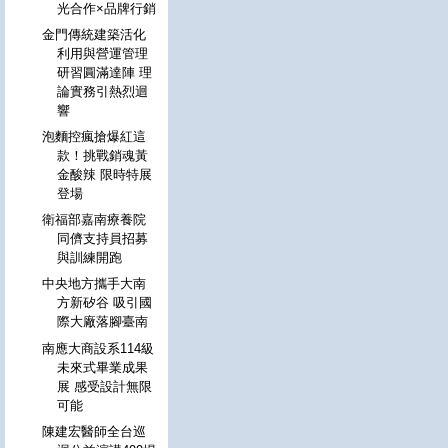
光合作×品牌行銷
金門傳統建築活化
利用與營運管理
研習圓滿達陣 理
論實務引熱烈迴
響
泡麵控瘋搶爆紅這
款！挑戰銷魂黃
金酸辣 限時特展
登場
衛福部嘉南療養院
同儕支持員招募
與訓練開跑
中央地方攜手大南
方新矽谷 吸引國
際大廠落腳臺南
南應大商設系114級
未來式畢業成果
展 感受設計無限
可能
陳建宏醫師全台巡