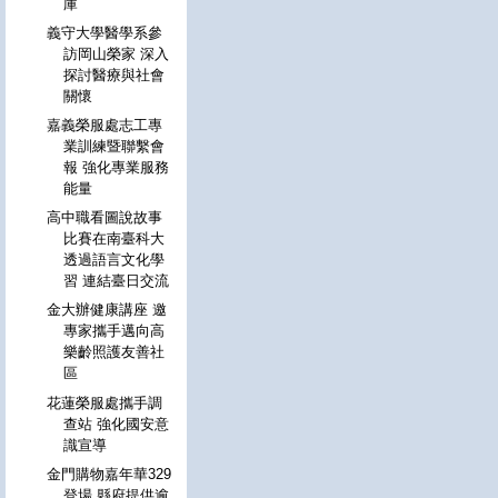
庫
義守大學醫學系參
訪岡山榮家 深入
探討醫療與社會
關懷
嘉義榮服處志工專
業訓練暨聯繫會
報 強化專業服務
能量
高中職看圖說故事
比賽在南臺科大
透過語言文化學
習 連結臺日交流
金大辦健康講座 邀
專家攜手邁向高
樂齡照護友善社
區
花蓮榮服處攜手調
查站 強化國安意
識宣導
金門購物嘉年華329
登場 縣府提供逾