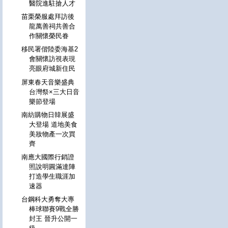
醫院進駐搶人才
苗栗榮服處拜訪後
龍萬善祠共善合
作關懷榮民眷
移民署偕陸委海基2
會關懷訪視表現
亮眼府城新住民
屏東春天音樂盛典
台灣祭×三大日音
樂節登場
南紡購物日韓展盛
大登場 道地美食
美妝物產一次買
齊
南應大國際行銷證
照說明圓滿達陣
打造學生職涯加
速器
台鋼科大勇奪大專
棒球聯賽9戰全勝
封王 晉升公開一