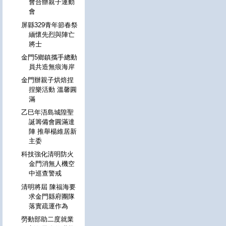
會合辦親子運動
會
屏縣329青年節春祭
緬懷先烈與陣亡
將士
金門5鄉鎮攜手總動
員共造無痕海岸
金門辦親子烘焙捏
捏樂活動 溫馨圓
滿
乙巳年浯島城隍聖
誕籌備會圓滿達
陣 推舉楊維居新
主委
科技強化清明防火
金門消無人機空
中巡查警戒
清明將屆 陳福海要
求金門縣府團隊
落實疏運作為
勞動部助二度就業