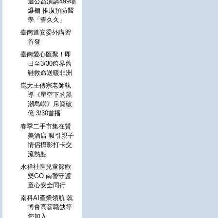
迴公益演講499場
爆棚 推廣預防醫
學「誓久久」
臺南道安委外講習
首發
臺南愛心匯聚！即
日至3/30跨界舊
鞋救命送暖非洲
崑大王傳宗老師執
導《星空下的黑
潮島嶼》斥資破
億 3/30首播
春季二手市集在贊
美酒店 吸引親子
情侶攝影打卡交
流熱點
永祥社區兒童節歡
樂GO 南警守護
童心安全同行
南科AI產業領航 就
博會高薪職缺等
您加入