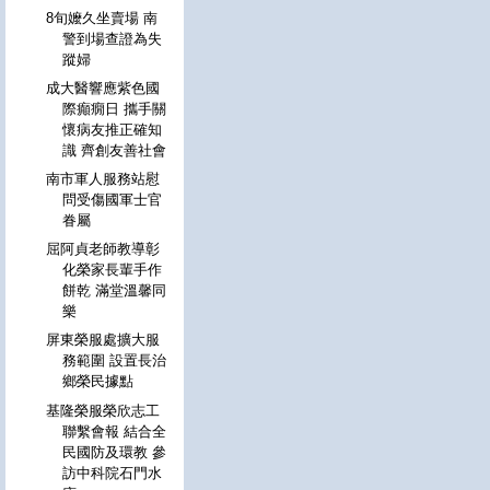
8旬嬤久坐賣場 南
警到場查證為失
蹤婦
成大醫響應紫色國
際癲癇日 攜手關
懷病友推正確知
識 齊創友善社會
南市軍人服務站慰
問受傷國軍士官
眷屬
屈阿貞老師教導彰
化榮家長輩手作
餅乾 滿堂溫馨同
樂
屏東榮服處擴大服
務範圍 設置長治
鄉榮民據點
基隆榮服榮欣志工
聯繫會報 結合全
民國防及環教 參
訪中科院石門水