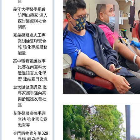
庫
義守大學醫學系參
訪岡山榮家 深入
探討醫療與社會
關懷
嘉義榮服處志工專
業訓練暨聯繫會
報 強化專業服務
能量
高中職看圖說故事
比賽在南臺科大
透過語言文化學
習 連結臺日交流
金大辦健康講座 邀
專家攜手邁向高
樂齡照護友善社
區
花蓮榮服處攜手調
查站 強化國安意
識宣導
金門購物嘉年華329
登場 縣府提供逾