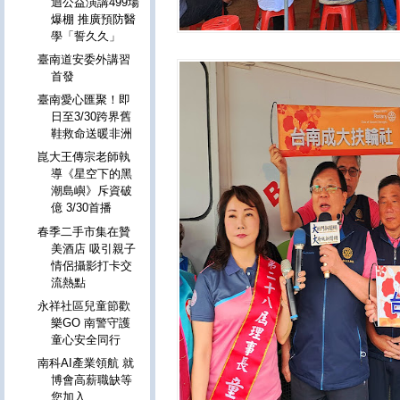
迴公益演講499場
爆棚 推廣預防醫
學「誓久久」
臺南道安委外講習
首發
臺南愛心匯聚！即
日至3/30跨界舊
鞋救命送暖非洲
崑大王傳宗老師執
導《星空下的黑
潮島嶼》斥資破
億 3/30首播
春季二手市集在贊
美酒店 吸引親子
情侶攝影打卡交
流熱點
永祥社區兒童節歡
樂GO 南警守護
童心安全同行
南科AI產業領航 就
博會高薪職缺等
您加入