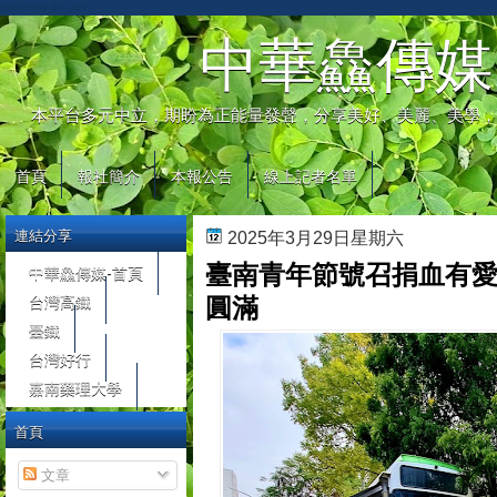
automaty do gier
中華鱻傳媒
本平台多元中立，期盼為正能量發聲，分享美好、美麗、美學，
首頁
報社簡介
本報公告
線上記者名單
連結分享
2025年3月29日星期六
臺南青年節號召捐血有愛
中華鱻傳媒-首頁
台灣高鐵
圓滿
臺鐵
台灣好行
嘉南藥理大學
首頁
文章