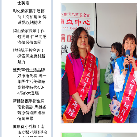
士英靈
彰化榮家攜手達德
商工挽袖捐血 傳
遞愛心與關懷
岡山榮家長輩手作
包潤餅 住民同感
流傳習俗氛圍
體驗親子焢窯趣！
探索屏東農村新
魅力
匯聚30個生活品牌
好康搶先看 統一
集團生活美學館
高雄夢時代4/3-
4/6盛大登場
新樓醫攜手衛生局
南化義診 馬雅各
醫療傳道團造福
偏鄉民眾
健康從小扎根！南
市立醫×明輝基金