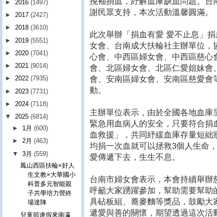
挽袖捐血，紓解血庫缺血問題。台
►
2016
(1497)
謝民眾支持，本次活動溫馨圓滿。
►
2017
(2427)
►
2018
(3610)
此次舉辦「捐血有愛 愛不止息」
►
2019
(5551)
女會、台南成大扶輪社主辦單位，
►
2020
(7041)
心會、中西區婦女會、中西區慈心會
►
2021
(9014)
會、北區婦女會、北區仁愛姐妹會
會、安南區婦女會、安南區慈愛會
►
2022
(7935)
動。
►
2023
(7731)
►
2024
(7118)
主辦單位表示，由於全國各地血庫
▼
2025
(6814)
緊急用血病人的安全，只要符合捐
►
1月
(600)
血救援」，共同紓緩血庫存量短絀
►
2月
(463)
均捐一次血就可以拯救3個人生命
▼
3月
(559)
愛傳遞下去，生生不息。
鳳山西區扶輪×好人
生文教×大華國小
台南市婦女會表示，本會持續舉辦
科普多元智能親
呼籲大家踴躍參加，幫助需要幫助
子共學培力營終
具砧板組、蕎麥麵等獎品，鼓勵大
場達陣
遞愛與善的關懷，期望透過這次活
兒童節連假來南瀛