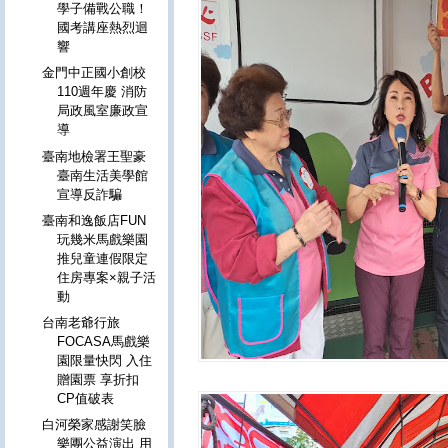
學子備戰公職！
國考講座熱烈迴
響
金門中正國小創校
110週年慶 消防
局政風室廉政宣
導
臺南地檢署王聖豪
臺南生活美學館
宣導反詐騙
臺南和逸飯店FUN
玩幾米馬戲樂園
推兒童連假限定
住房專案×親子活
動
台南老爺行旅
FOCASA馬戲樂
園限量快閃 入住
贈園票 享折扣
CP值破表
白河榮家感謝笑臉
樂團公益演出 用