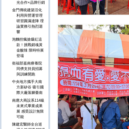
光合作×品牌行銷
金門傳統建築活化
利用與營運管理
研習圓滿達陣 理
論實務引熱烈迴
響
泡麵控瘋搶爆紅這
款！挑戰銷魂黃
金酸辣 限時特展
登場
衛福部嘉南療養院
同儕支持員招募
與訓練開跑
中央地方攜手大南
方新矽谷 吸引國
際大廠落腳臺南
南應大商設系114級
未來式畢業成果
展 感受設計無限
可能
陳建宏醫師全台巡