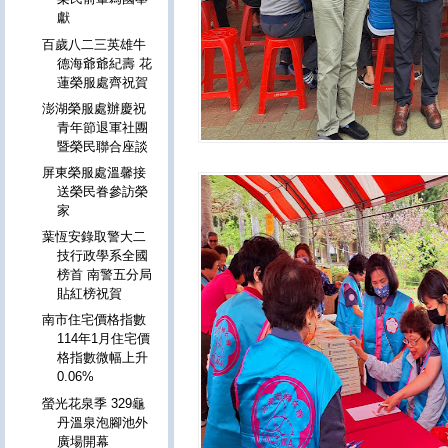
獻
百歲八二三英雄牛
德海爺爺紀壽 花
蓮榮服處齊祝賀
澎湖榮服處辦慶祝
青年節退軍社團
暨榮民聯合座談
屏東榮服處溫馨接
送榮民眷參訪榮
家
葉恆安錄取警大二
技行政學系全國
榜首 南警五分局
貼紅榜祝賀
南市住宅價格指數
114年1月住宅價
格指數微幅上升
0.06%
螢光花泉季 329龜
丹溫泉泡腳池外
廣場開幕