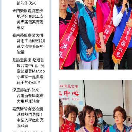
節能作伙來
金門榮服處與慈濟
地區分會志工安
美專案個案實況
家訪
臺南榮服處擴大招
募志工 辦特殊訓
練交流提升服務
能量
是誰遊樂園-巡迴首
展台南中山店 兒
童節跟著Maruco
小畫室一起溫暖
孩子的心/影音
深度節能作伙來！
台電新營區處辦
大用戶座談會
嘉藥醫管食藥檢測
系成熱門選擇！
申請入學繳出亮
眼成績