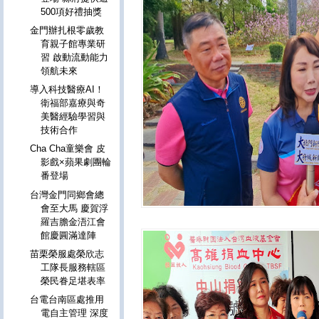
500項好禮抽獎
金門辦扎根零歲教
育親子館專業研
習 啟動流動能力
領航未來
導入科技醫療AI！
衛福部嘉療與奇
美醫經驗學習與
技術合作
Cha Cha童樂會 皮
影戲×蘋果劇團輪
番登場
台灣金門同鄉會總
會至大馬 慶賀浮
羅吉膽金浯江會
館慶圓滿達陣
苗栗榮服處榮欣志
工隊長服務轄區
榮民眷足堪表率
台電台南區處推用
電自主管理 深度