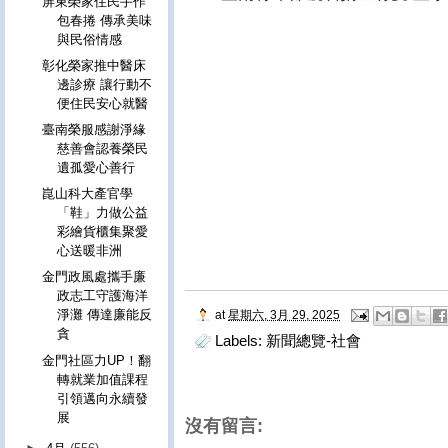
屏東榮家住民手作
包春捲 傳承美味
與民俗情感
彰化榮家推中醫床
邊診療 讓行動不
便住民安心就醫
臺南榮服感謝淨緣
慈善會認養榮民
遺孤愛心善行
崑山科大產官學
「鞋」力做公益
彩繪貨櫃集聚愛
心送暖非洲
金門政風處攜手廉
政志工守護海洋
淨灘 傳達廉能反
at
星期六, 3月 29, 2025
貪
Labels:
新聞總覽-社會
金門社區力UP！翻
轉就業加值課程
引領邁向永續發
展
沒有留言: