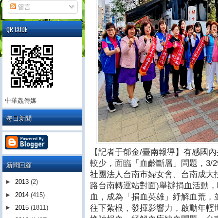
留言
QR CODE
中華鱻傳媒
每日新聞
【記者于郁金/臺南報導】有感國
較少，面臨「血齡斷層」問題，3/29日(
新聞回顧
社團法人台南市婦女會、台南成大
►
2013
(2)
路台南轉運站對面)舉辦捐血活動
►
2014
(415)
血，成為「捐血英雄」紓解血荒，
往下紮根，發揮影響力，啟動年輕
►
2015
(1811)