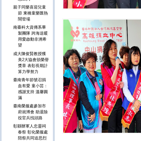
親子同樂喜迎兒童
節 東橋童樂匯熱
鬧登場
南臺科大資傳系畢
製團隊 跨海送暖
用愛啟動非洲希
望
成大陳俊賢教授獲
美2大協會頒榮譽
獎章 表彰長期計
算力學努力
臺南青年節號召捐
血有愛 童小芸：
感謝支持 溫馨圓
滿
臺南榮服處參加市
府就博會 助退除
役官兵找頭路
彰縣辦軍人忠靈祠
春祭 彰化榮服處
陪祭共同追思烈