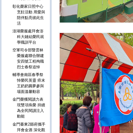
彰化榮家日照中心
烹飪活動 用愛與
陪伴點亮彼此生
活
澎湖榮服處拜會澎
科大鏈結榮民就
學職訓平台
空軍司令部暨雲林
榮服處聯合辦建
安四號工程殉職
烈士春祭追悼
輔導會南區春季祭
悼榮民英靈 癌末
王奶奶圓夢參與
場面溫馨動容
金門榮獲閱讀力表
現雙項殊榮 持續
為全民閱讀注入
動能
金門臺東2縣府攜手
拜會金酒 深化觀