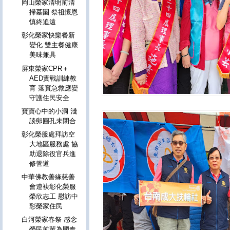
岡山榮家清明前清
掃墓園 祭祖懷恩
慎終追遠
彰化榮家快樂餐新
變化 雙主餐健康
美味兼具
屏東榮家CPR＋
AED實戰訓練教
育 落實急救應變
守護住民安全
寶寶心中的小洞 淺
談卵圓孔未閉合
彰化榮服處拜訪空
大地區服務處 協
助退除役官兵進
修管道
中華佛教善緣慈善
會連袂彰化榮服
榮欣志工 慰訪中
彰榮家住民
白河榮家春祭 感念
榮民前輩為國奉