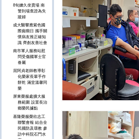
8旬嬤久坐賣場 南
警到場查證為失
蹤婦
成大醫響應紫色國
際癲癇日 攜手關
懷病友推正確知
識 齊創友善社會
南市軍人服務站慰
問受傷國軍士官
眷屬
屈阿貞老師教導彰
化榮家長輩手作
餅乾 滿堂溫馨同
樂
屏東榮服處擴大服
務範圍 設置長治
鄉榮民據點
基隆榮服榮欣志工
聯繫會報 結合全
民國防及環教 參
訪中科院石門水