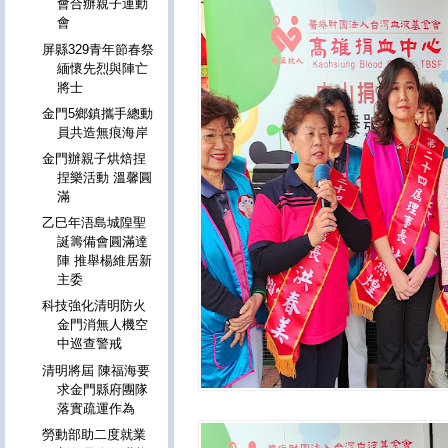
會合辦親子運動
會
屏縣329青年節春祭
緬懷先烈與陣亡
將士
金門5鄉鎮攜手總動
員共造無痕海岸
金門辦親子烘焙捏
捏樂活動 溫馨圓
滿
乙巳年浯島城隍聖
誕籌備會圓滿達
陣 推舉楊維居新
主委
科技強化清明防火
金門消無人機空
中巡查警戒
清明將屆 陳福海要
求金門縣府團隊
落實疏運作為
勞動部助二度就業