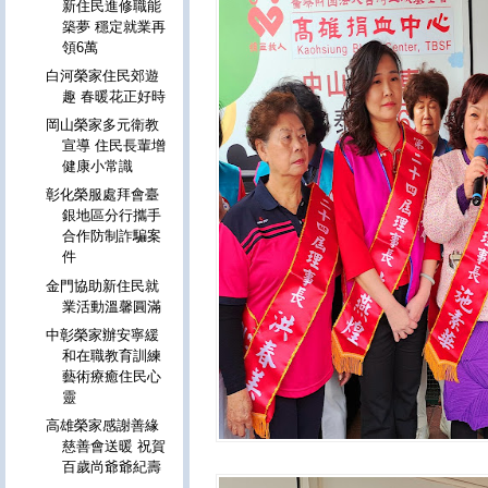
新住民進修職能
築夢 穩定就業再
領6萬
白河榮家住民郊遊
趣 春暖花正好時
岡山榮家多元衛教
宣導 住民長輩增
健康小常識
彰化榮服處拜會臺
銀地區分行攜手
合作防制詐騙案
件
金門協助新住民就
業活動溫馨圓滿
中彰榮家辦安寧緩
和在職教育訓練
藝術療癒住民心
靈
高雄榮家感謝善緣
慈善會送暖 祝賀
百歲尚爺爺紀壽