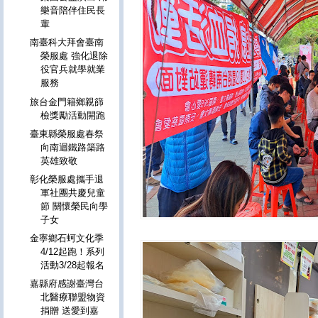
樂音陪伴住民長
輩
南臺科大拜會臺南
榮服處 強化退除
役官兵就學就業
服務
旅台金門籍鄉親篩
檢獎勵活動開跑
臺東縣榮服處春祭
向南迴鐵路築路
英雄致敬
彰化榮服處攜手退
軍社團共慶兒童
節 關懷榮民向學
子女
金寧鄉石蚵文化季
4/12起跑！系列
活動3/28起報名
嘉縣府感謝臺灣台
北醫療聯盟物資
捐贈 送愛到嘉