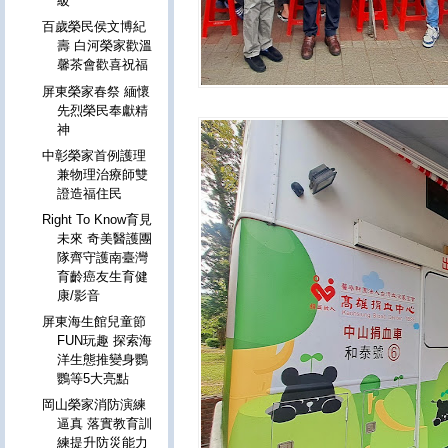
級
百歲榮民侯文博紀
壽 白河榮家歡溫
馨茶會歡喜祝福
屏東榮家春祭 緬懷
先烈榮民奉獻精
神
中彰榮家首例護理
兼物理治療師雙
證造福住民
Right To Know育見
未來 奇美醫護團
隊齊守護南臺灣
育齡癌友生育健
康/影音
屏東海生館兒童節
FUN玩趣 探索海
洋生態推變身鸚
鸚等5大亮點
岡山榮家消防演練
逼真 落實教育訓
練提升防災能力