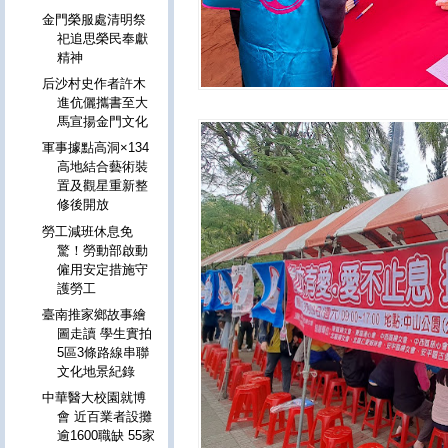
金門榮服處清明祭
祀追思榮民奉獻
精神
后沙村史作者許木
進伉儷攜書至大
馬宣揚金門文化
軍事據點高洞×134
高地結合藝術裝
置及觀星重新整
修後開放
勞工減班休息免
驚！勞動部啟動
僱用安定措施守
護勞工
臺南推家鄉故事繪
圖走讀 學生實拍
5區3條路線串聯
文化地景紀錄
中華醫大校園就博
會 近百業者設攤
逾1600職缺 55家