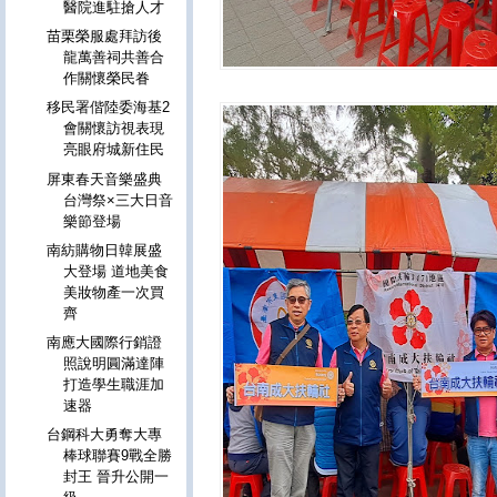
醫院進駐搶人才
苗栗榮服處拜訪後
龍萬善祠共善合
作關懷榮民眷
移民署偕陸委海基2
會關懷訪視表現
亮眼府城新住民
屏東春天音樂盛典
台灣祭×三大日音
樂節登場
南紡購物日韓展盛
大登場 道地美食
美妝物產一次買
齊
南應大國際行銷證
照說明圓滿達陣
打造學生職涯加
速器
台鋼科大勇奪大專
棒球聯賽9戰全勝
封王 晉升公開一