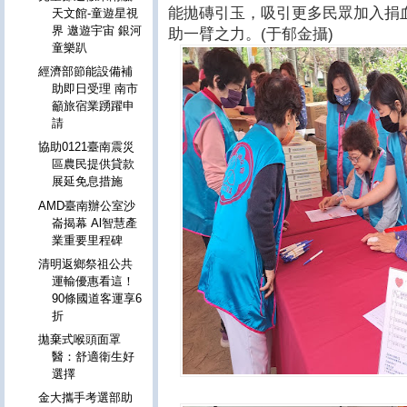
能拋磚引玉，吸引更多民眾加入捐
天文館-童遊星視
界 遨遊宇宙 銀河
助一臂之力。(于郁金攝)
童樂趴
經濟部節能設備補
助即日受理 南市
籲旅宿業踴躍申
請
協助0121臺南震災
區農民提供貸款
展延免息措施
AMD臺南辦公室沙
崙揭幕 Al智慧產
業重要里程碑
清明返鄉祭祖公共
運輸優惠看這！
90條國道客運享6
折
拋棄式喉頭面罩
醫：舒適衛生好
選擇
金大攜手考選部助