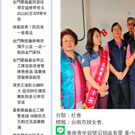
金門榮服處與退役
軍官協會齊登太
武山紀念329青年
節
掃墓踏青！防恙有
一套看這
金門陶瓷廠林務所
攜手公益 一花一
瓶助金門家扶
金門榮服處金寧志
工隊迎新茶會暨
隊務會議 溫馨展
望服務新願景
漢堡王進駐台鋼科
大 提供師生優質
餐飲與多元學習
管道
臺東榮服處志工聯
分類：社會
繫會議 傾聽意見
標籤：台南市婦女會
,
互動交流溫馨圓
滿
臺南青年節號召捐血有愛 童小