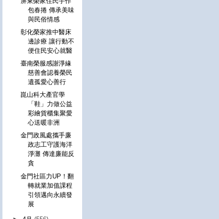
屏東榮家住民手作
包春捲 傳承美味
與民俗情感
彰化榮家推中醫床
邊診療 讓行動不
便住民安心就醫
臺南榮服感謝淨緣
慈善會認養榮民
遺孤愛心善行
崑山科大產官學
「鞋」力做公益
彩繪貨櫃集聚愛
心送暖非洲
金門政風處攜手廉
政志工守護海洋
淨灘 傳達廉能反
貪
金門社區力UP！翻
轉就業加值課程
引領邁向永續發
展