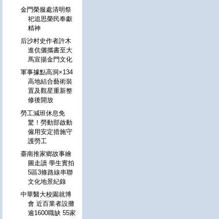
金門榮服處清明祭
祀追思榮民奉獻
精神
后沙村史作者許木
進伉儷攜書至大
馬宣揚金門文化
軍事據點高洞×134
高地結合藝術裝
置及觀星重新整
修後開放
勞工減班休息免
驚！勞動部啟動
僱用安定措施守
護勞工
臺南推家鄉故事繪
圖走讀 學生實拍
5區3條路線串聯
文化地景紀錄
中華醫大校園就博
會 近百業者設攤
逾1600職缺 55家