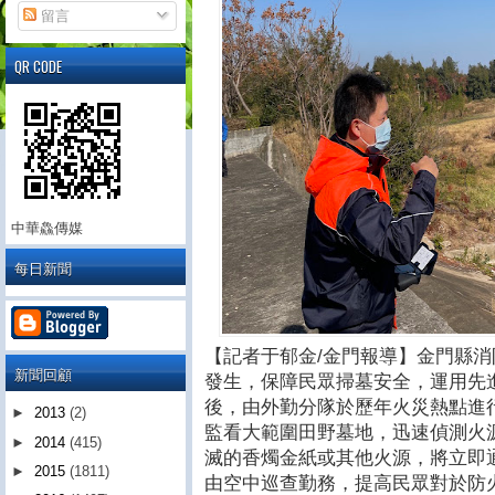
留言
QR CODE
中華鱻傳媒
每日新聞
【記者于郁金/金門報導】金門縣
新聞回顧
發生，保障民眾掃墓安全，運用先進
後，由外勤分隊於歷年火災熱點進
►
2013
(2)
監看大範圍田野墓地，迅速偵測火
►
2014
(415)
滅的香燭金紙或其他火源，將立即
►
2015
(1811)
由空中巡查勤務，提高民眾對於防