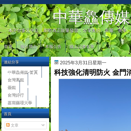
automaty do gier
中華鱻傳媒
本平台多元中立，期盼為正能量發聲，分享美好、美麗、美學，
首頁
報社簡介
本報公告
線上記者名單
連結分享
2025年3月31日星期一
科技強化清明防火 金門
中華鱻傳媒-首頁
台灣高鐵
臺鐵
台灣好行
嘉南藥理大學
首頁
文章