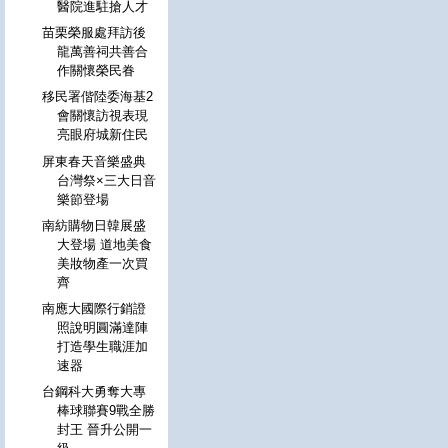
醫院進駐搶人才
苗栗榮服處拜訪後
龍萬善祠共善合
作關懷榮民眷
移民署偕陸委海基2
會關懷訪視表現
亮眼府城新住民
屏東春天音樂盛典
台灣祭×三大日音
樂節登場
南紡購物日韓展盛
大登場 道地美食
美妝物產一次買
齊
南應大國際行銷證
照說明圓滿達陣
打造學生職涯加
速器
台鋼科大勇奪大專
棒球聯賽9戰全勝
封王 晉升公開一