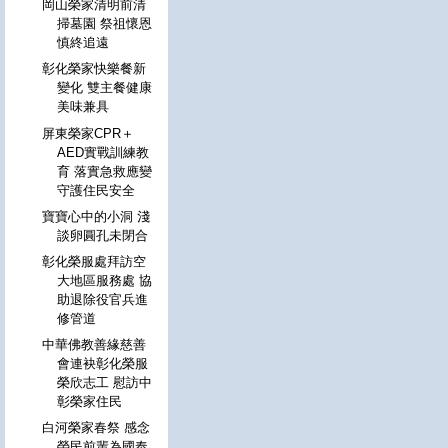
岡山榮家清明前清
掃墓園 祭祖懷恩
慎終追遠
彰化榮家快樂餐新
變化 雙主餐健康
美味兼具
屏東榮家CPR＋
AED實戰訓練教
育 落實急救應變
守護住民安全
寶寶心中的小洞 淺
談卵圓孔未閉合
彰化榮服處拜訪空
大地區服務處 協
助退除役官兵進
修管道
中華佛教善緣慈善
會連袂彰化榮服
榮欣志工 慰訪中
彰榮家住民
白河榮家春祭 感念
榮民前輩為國奉