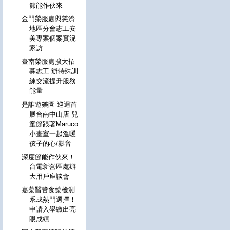
節能作伙來
金門榮服處與慈濟
地區分會志工安
美專案個案實況
家訪
臺南榮服處擴大招
募志工 辦特殊訓
練交流提升服務
能量
是誰遊樂園-巡迴首
展台南中山店 兒
童節跟著Maruco
小畫室一起溫暖
孩子的心/影音
深度節能作伙來！
台電新營區處辦
大用戶座談會
嘉藥醫管食藥檢測
系成熱門選擇！
申請入學繳出亮
眼成績