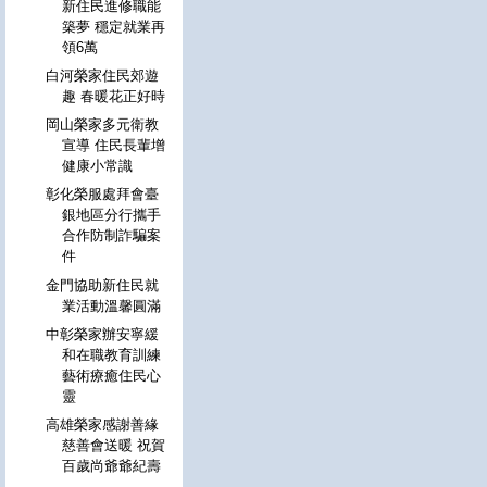
新住民進修職能
築夢 穩定就業再
領6萬
白河榮家住民郊遊
趣 春暖花正好時
岡山榮家多元衛教
宣導 住民長輩增
健康小常識
彰化榮服處拜會臺
銀地區分行攜手
合作防制詐騙案
件
金門協助新住民就
業活動溫馨圓滿
中彰榮家辦安寧緩
和在職教育訓練
藝術療癒住民心
靈
高雄榮家感謝善緣
慈善會送暖 祝賀
百歲尚爺爺紀壽