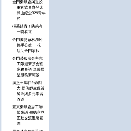
金門榮服處與退役
軍官協會齊登太
武山紀念329青年
節
掃墓踏青！防恙有
一套看這
金門陶瓷廠林務所
攜手公益 一花一
瓶助金門家扶
金門榮服處金寧志
工隊迎新茶會暨
隊務會議 溫馨展
望服務新願景
漢堡王進駐台鋼科
大 提供師生優質
餐飲與多元學習
管道
臺東榮服處志工聯
繫會議 傾聽意見
互動交流溫馨圓
滿