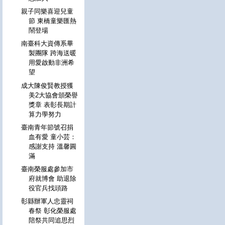
親子同樂喜迎兒童
節 東橋童樂匯熱
鬧登場
南臺科大資傳系畢
製團隊 跨海送暖
用愛啟動非洲希
望
成大陳俊賢教授獲
美2大協會頒榮譽
獎章 表彰長期計
算力學努力
臺南青年節號召捐
血有愛 童小芸：
感謝支持 溫馨圓
滿
臺南榮服處參加市
府就博會 助退除
役官兵找頭路
彰縣辦軍人忠靈祠
春祭 彰化榮服處
陪祭共同追思烈