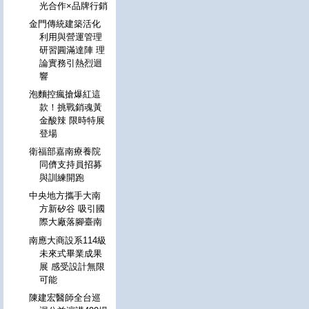
光合作×品牌行銷
金門傳統建築活化
利用與營運管理
研習圓滿達陣 理
論實務引熱烈迴
響
泡麵控瘋搶爆紅這
款！挑戰銷魂黃
金酸辣 限時特展
登場
衛福部嘉南療養院
同儕支持員招募
與訓練開跑
中央地方攜手大南
方新矽谷 吸引國
際大廠落腳臺南
南應大商設系114級
未來式畢業成果
展 感受設計無限
可能
陳建宏醫師全台巡