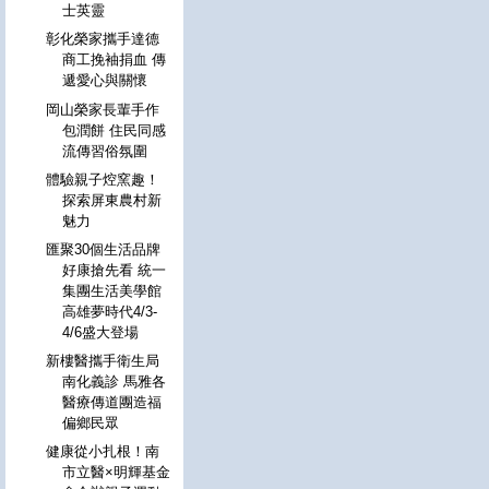
士英靈
彰化榮家攜手達德
商工挽袖捐血 傳
遞愛心與關懷
岡山榮家長輩手作
包潤餅 住民同感
流傳習俗氛圍
體驗親子焢窯趣！
探索屏東農村新
魅力
匯聚30個生活品牌
好康搶先看 統一
集團生活美學館
高雄夢時代4/3-
4/6盛大登場
新樓醫攜手衛生局
南化義診 馬雅各
醫療傳道團造福
偏鄉民眾
健康從小扎根！南
市立醫×明輝基金