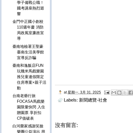
學子備戰公職！
國考講座熱烈迴
響
金門中正國小創校
110週年慶 消防
局政風室廉政宣
導
臺南地檢署王聖豪
臺南生活美學館
宣導反詐騙
臺南和逸飯店FUN
玩幾米馬戲樂園
推兒童連假限定
住房專案×親子活
動
at
星期一, 3月 31, 2025
台南老爺行旅
Labels:
新聞總覽-社會
FOCASA馬戲樂
園限量快閃 入住
贈園票 享折扣
CP值破表
沒有留言:
白河榮家感謝笑臉
樂團公益演出 用