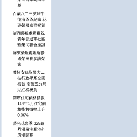
獻
百歲八二三英雄牛
德海爺爺紀壽 花
蓮榮服處齊祝賀
澎湖榮服處辦慶祝
青年節退軍社團
暨榮民聯合座談
屏東榮服處溫馨接
送榮民眷參訪榮
家
葉恆安錄取警大二
技行政學系全國
榜首 南警五分局
貼紅榜祝賀
南市住宅價格指數
114年1月住宅價
格指數微幅上升
0.06%
螢光花泉季 329龜
丹溫泉泡腳池外
廣場開幕