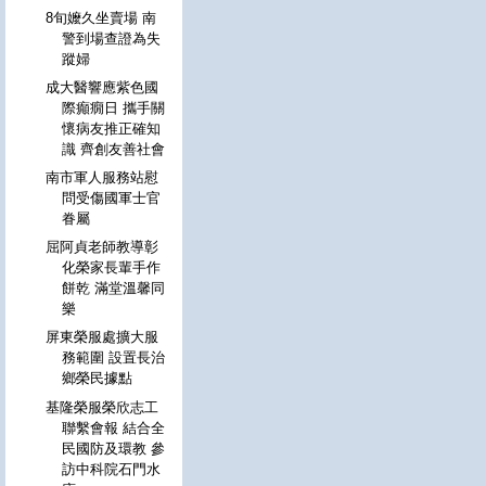
8旬嬤久坐賣場 南
警到場查證為失
蹤婦
成大醫響應紫色國
際癲癇日 攜手關
懷病友推正確知
識 齊創友善社會
南市軍人服務站慰
問受傷國軍士官
眷屬
屈阿貞老師教導彰
化榮家長輩手作
餅乾 滿堂溫馨同
樂
屏東榮服處擴大服
務範圍 設置長治
鄉榮民據點
基隆榮服榮欣志工
聯繫會報 結合全
民國防及環教 參
訪中科院石門水