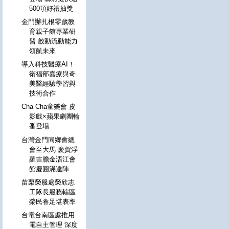
500項好禮抽獎
金門辦扎根零歲教
育親子館專業研
習 啟動流動能力
領航未來
導入科技醫療AI！
衛福部嘉療與奇
美醫經驗學習與
技術合作
Cha Cha童樂會 皮
影戲×蘋果劇團輪
番登場
台灣金門同鄉會總
會至大馬 慶賀浮
羅吉膽金浯江會
館慶圓滿達陣
苗栗榮服處榮欣志
工隊長服務轄區
榮民眷足堪表率
台電台南區處推用
電自主管理 深度