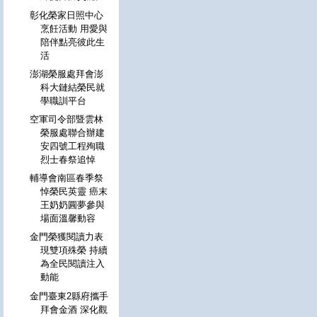
彰化榮家日照中心
烹飪活動 用愛與
陪伴點亮彼此生
活
澎湖榮服處拜會澎
科大鏈結榮民就
學職訓平台
空軍司令部暨雲林
榮服處聯合辦建
安四號工程殉職
烈士春祭追悼
輔導會南區春季祭
悼榮民英靈 癌末
王奶奶圓夢參與
場面溫馨動容
金門榮獲閱讀力表
現雙項殊榮 持續
為全民閱讀注入
動能
金門臺東2縣府攜手
拜會金酒 深化觀