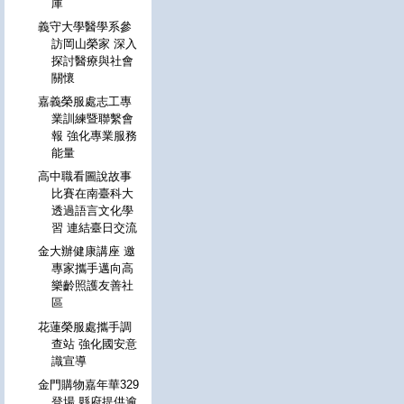
庫
義守大學醫學系參
訪岡山榮家 深入
探討醫療與社會
關懷
嘉義榮服處志工專
業訓練暨聯繫會
報 強化專業服務
能量
高中職看圖說故事
比賽在南臺科大
透過語言文化學
習 連結臺日交流
金大辦健康講座 邀
專家攜手邁向高
樂齡照護友善社
區
花蓮榮服處攜手調
查站 強化國安意
識宣導
金門購物嘉年華329
登場 縣府提供逾