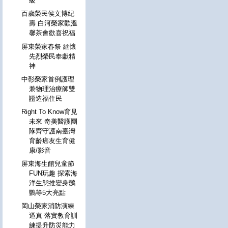
級
百歲榮民侯文博紀
壽 白河榮家歡溫
馨茶會歡喜祝福
屏東榮家春祭 緬懷
先烈榮民奉獻精
神
中彰榮家首例護理
兼物理治療師雙
證造福住民
Right To Know育見
未來 奇美醫護團
隊齊守護南臺灣
育齡癌友生育健
康/影音
屏東海生館兒童節
FUN玩趣 探索海
洋生態推變身鸚
鸚等5大亮點
岡山榮家消防演練
逼真 落實教育訓
練提升防災能力