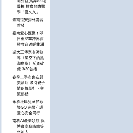
迴公益演講499場
爆棚 推廣預防醫
學「誓久久」
臺南道安委外講習
首發
臺南愛心匯聚！即
日至3/30跨界舊
鞋救命送暖非洲
崑大王傳宗老師執
導《星空下的黑
潮島嶼》斥資破
億 3/30首播
春季二手市集在贊
美酒店 吸引親子
情侶攝影打卡交
流熱點
永祥社區兒童節歡
樂GO 南警守護
童心安全同行
南科AI產業領航 就
博會高薪職缺等
您加入