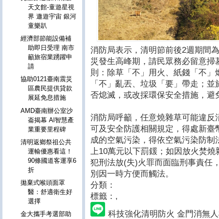
天文館-童遊星視
界 遨遊宇宙 銀河
童樂趴
經濟部節能設備補
助即日受理 南市
消防局表示，清明節前後2週期間
籲旅宿業踴躍申
災發生高峰期，請民眾務必留意掃
請
則：除草「不」用火、紙錢「不」
協助0121臺南震災
「不」亂丟、垃圾「要」帶走；並
區農民提供貸款
否熄滅，或改採環保安全措施，避
展延免息措施
AMD臺南辦公室沙
消防局呼籲，任意燒雜草可能違反
崙揭幕 Al智慧產
可及安全防護相關規定，得處新臺幣
業重要里程碑
成的空氣污染，得依空氣污染防制法第
清明返鄉祭祖公共
上10萬元以下罰鍰；如因放火焚
運輸優惠看這！
90條國道客運享6
犯刑法放(失)火罪而面臨刑事責任
折
別因一時方便而觸法。
拋棄式喉頭面罩
分類：
醫：舒適衛生好
標籤：
,
選擇
科技強化清明防火 金門消無
金大攜手考選部助