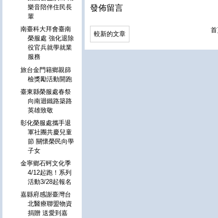
發佈留言
樂音陪伴住民長
輩
南臺科大拜會臺南
首
較新的文章
榮服處 強化退除
役官兵就學就業
服務
旅台金門籍鄉親篩
檢獎勵活動開跑
臺東縣榮服處春祭
向南迴鐵路築路
英雄致敬
彰化榮服處攜手退
軍社團共慶兒童
節 關懷榮民向學
子女
金寧鄉石蚵文化季
4/12起跑！系列
活動3/28起報名
嘉縣府感謝臺灣台
北醫療聯盟物資
捐贈 送愛到嘉