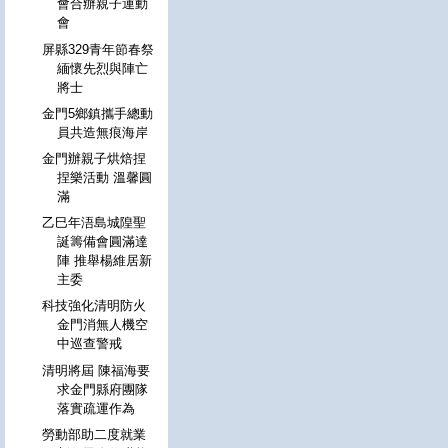
會合辦親子運動
會
屏縣329青年節春祭
緬懷先烈與陣亡
將士
金門5鄉鎮攜手總動
員共造無痕海岸
金門辦親子烘焙捏
捏樂活動 溫馨圓
滿
乙巳年浯島城隍聖
誕籌備會圓滿達
陣 推舉楊維居新
主委
科技強化清明防火
金門消無人機空
中巡查警戒
清明將屆 陳福海要
求金門縣府團隊
落實疏運作為
勞動部助二度就業