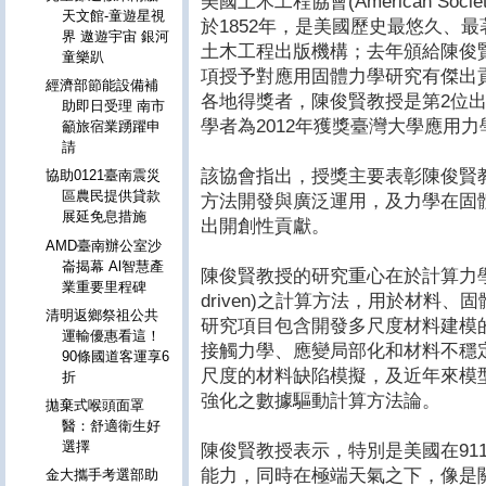
美國土木工程協會(American Society 
天文館-童遊星視
於1852年，是美國歷史最悠久、
界 遨遊宇宙 銀河
土木工程出版機構；去年頒給陳俊
童樂趴
項授予對應用固體力學研究有傑出
經濟部節能設備補
各地得獎者，陳俊賢教授是第2位
助即日受理 南市
學者為2012年獲獎臺灣大學應用
籲旅宿業踴躍申
請
該協會指出，授獎主要表彰陳俊賢
協助0121臺南震災
區農民提供貸款
方法開發與廣泛運用，及力學在固
展延免息措施
出開創性貢獻。
AMD臺南辦公室沙
崙揭幕 Al智慧產
陳俊賢教授的研究重心在於計算力學和
業重要里程碑
driven)之計算方法，用於材料
清明返鄉祭祖公共
研究項目包含開發多尺度材料建模
運輸優惠看這！
接觸力學、應變局部化和材料不穩
90條國道客運享6
尺度的材料缺陷模擬，及近年來模型降階(m
折
強化之數據驅動計算方法論。
拋棄式喉頭面罩
醫：舒適衛生好
選擇
陳俊賢教授表示，特別是美國在91
能力，同時在極端天氣之下，像是
金大攜手考選部助