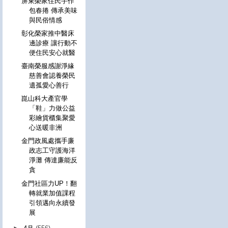
屏東榮家住民手作
包春捲 傳承美味
與民俗情感
彰化榮家推中醫床
邊診療 讓行動不
便住民安心就醫
臺南榮服感謝淨緣
慈善會認養榮民
遺孤愛心善行
崑山科大產官學
「鞋」力做公益
彩繪貨櫃集聚愛
心送暖非洲
金門政風處攜手廉
政志工守護海洋
淨灘 傳達廉能反
貪
金門社區力UP！翻
轉就業加值課程
引領邁向永續發
展