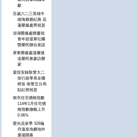
獻
百歲八二三英雄牛
德海爺爺紀壽 花
蓮榮服處齊祝賀
澎湖榮服處辦慶祝
青年節退軍社團
暨榮民聯合座談
屏東榮服處溫馨接
送榮民眷參訪榮
家
葉恆安錄取警大二
技行政學系全國
榜首 南警五分局
貼紅榜祝賀
南市住宅價格指數
114年1月住宅價
格指數微幅上升
0.06%
螢光花泉季 329龜
丹溫泉泡腳池外
廣場開幕