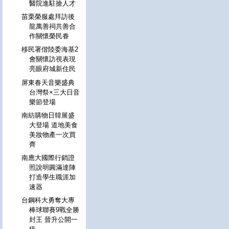
醫院進駐搶人才
苗栗榮服處拜訪後
龍萬善祠共善合
作關懷榮民眷
移民署偕陸委海基2
會關懷訪視表現
亮眼府城新住民
屏東春天音樂盛典
台灣祭×三大日音
樂節登場
南紡購物日韓展盛
大登場 道地美食
美妝物產一次買
齊
南應大國際行銷證
照說明圓滿達陣
打造學生職涯加
速器
台鋼科大勇奪大專
棒球聯賽9戰全勝
封王 晉升公開一