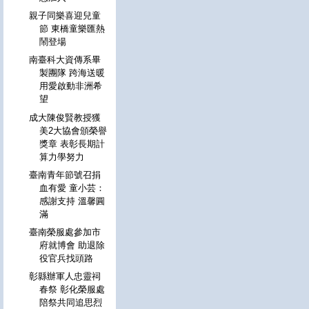
親子同樂喜迎兒童
節 東橋童樂匯熱
鬧登場
南臺科大資傳系畢
製團隊 跨海送暖
用愛啟動非洲希
望
成大陳俊賢教授獲
美2大協會頒榮譽
獎章 表彰長期計
算力學努力
臺南青年節號召捐
血有愛 童小芸：
感謝支持 溫馨圓
滿
臺南榮服處參加市
府就博會 助退除
役官兵找頭路
彰縣辦軍人忠靈祠
春祭 彰化榮服處
陪祭共同追思烈