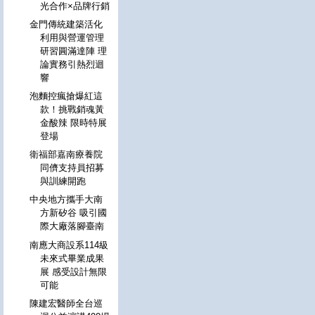
光合作×品牌行銷
金門傳統建築活化
利用與營運管理
研習圓滿達陣 理
論實務引熱烈迴
響
泡麵控瘋搶爆紅這
款！挑戰銷魂黃
金酸辣 限時特展
登場
衛福部嘉南療養院
同儕支持員招募
與訓練開跑
中央地方攜手大南
方新矽谷 吸引國
際大廠落腳臺南
南應大商設系114級
未來式畢業成果
展 感受設計無限
可能
陳建宏醫師全台巡