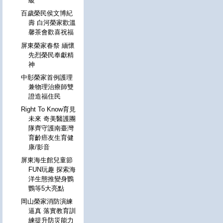
級
百歲榮民侯文博紀
壽 白河榮家歡溫
馨茶會歡喜祝福
屏東榮家春祭 緬懷
先烈榮民奉獻精
神
中彰榮家首例護理
兼物理治療師雙
證造福住民
Right To Know育見
未來 奇美醫護團
隊齊守護南臺灣
育齡癌友生育健
康/影音
屏東海生館兒童節
FUN玩趣 探索海
洋生態推變身鸚
鸚等5大亮點
岡山榮家消防演練
逼真 落實教育訓
練提升防災能力