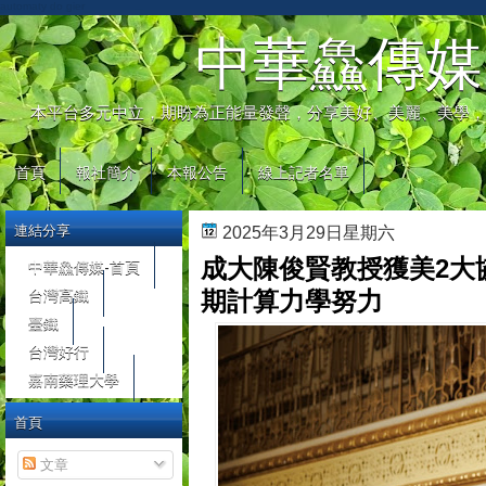
automaty do gier
中華鱻傳媒
本平台多元中立，期盼為正能量發聲，分享美好、美麗、美學，
首頁
報社簡介
本報公告
線上記者名單
連結分享
2025年3月29日星期六
成大陳俊賢教授獲美2大
中華鱻傳媒-首頁
台灣高鐵
期計算力學努力
臺鐵
台灣好行
嘉南藥理大學
首頁
文章