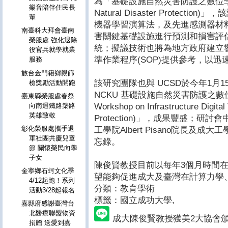
為「基礎設施自然災害防護之數位孿生(Infrast
樂音陪伴住民長
Natural Disaster Protec
輩
機器學習演算法，及先進感測器材
南臺科大拜會臺南
害關鍵基礎設施進行預測和損害評
榮服處 強化退除
統；擬議技術也將為地方政府建立
役官兵就學就業
準作業程序(SOP)提供參考，以
服務
旅台金門籍鄉親篩
該研究團隊也與 UCSD於今年1月15
檢獎勵活動開跑
NCKU 基礎設施自然災害防護之數位
臺東縣榮服處春祭
Workshop on Infrastructure Digital 
向南迴鐵路築路
英雄致敬
Protection)」，成果豐盛；研
彰化榮服處攜手退
工學院Albert Pisano院長及
軍社團共慶兒童
忘錄。
節 關懷榮民向學
子女
陳俊賢教授目前以每年3個月時間
金寧鄉石蚵文化季
望能夠促進成大及臺灣在計算力學
4/12起跑！系列
分類：教育學術
活動3/28起報名
標籤：國立成功大學
,
嘉縣府感謝臺灣台
北醫療聯盟物資
成大陳俊賢教授獲美2大協會
捐贈 送愛到嘉