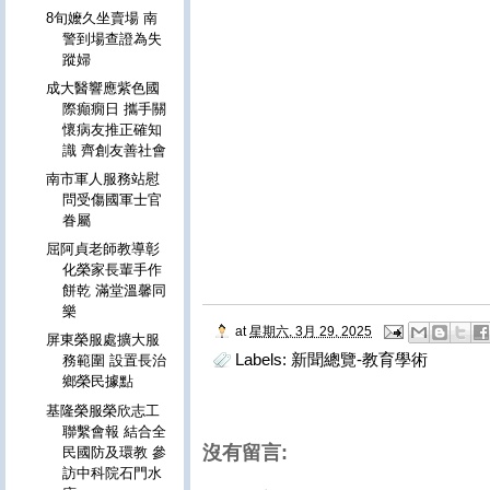
8旬嬤久坐賣場 南
警到場查證為失
蹤婦
成大醫響應紫色國
際癲癇日 攜手關
懷病友推正確知
識 齊創友善社會
南市軍人服務站慰
問受傷國軍士官
眷屬
屈阿貞老師教導彰
化榮家長輩手作
餅乾 滿堂溫馨同
樂
at
星期六, 3月 29, 2025
屏東榮服處擴大服
Labels:
新聞總覽-教育學術
務範圍 設置長治
鄉榮民據點
基隆榮服榮欣志工
聯繫會報 結合全
沒有留言:
民國防及環教 參
訪中科院石門水