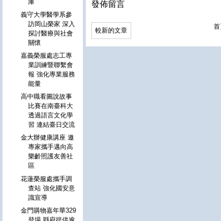
庫
發佈留言
義守大學醫學系參
訪岡山榮家 深入
首
較新的文章
探討醫療與社會
關懷
嘉義榮服處志工專
業訓練暨聯繫會
報 強化專業服務
能量
高中職看圖說故事
比賽在南臺科大
透過語言文化學
習 連結臺日交流
金大辦健康講座 邀
專家攜手邁向高
樂齡照護友善社
區
花蓮榮服處攜手調
查站 強化國安意
識宣導
金門購物嘉年華329
登場 縣府提供逾