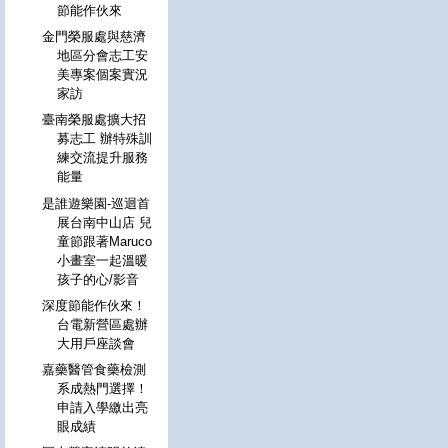
節能作伙來
金門榮服處與慈濟
地區分會志工安
美專案個案實況
家訪
臺南榮服處擴大招
募志工 辦特殊訓
練交流提升服務
能量
是誰遊樂園-巡迴首
展台南中山店 兒
童節跟著Maruco
小畫室一起溫暖
孩子的心/影音
深度節能作伙來！
台電新營區處辦
大用戶座談會
嘉藥醫管食藥檢測
系成熱門選擇！
申請入學繳出亮
眼成績