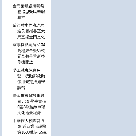
金門榮服處清明祭
祀追思榮民奉獻
精神
后沙村史作者許木
進伉儷攜書至大
馬宣揚金門文化
軍事據點高洞×134
高地結合藝術裝
置及觀星重新整
修後開放
勞工減班休息免
驚！勞動部啟動
僱用安定措施守
護勞工
臺南推家鄉故事繪
圖走讀 學生實拍
5區3條路線串聯
文化地景紀錄
中華醫大校園就博
會 近百業者設攤
逾1600職缺 55家