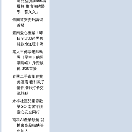
迴公益演講499場
爆棚 推廣預防醫
學「誓久久」
臺南道安委外講習
首發
臺南愛心匯聚！即
日至3/30跨界舊
鞋救命送暖非洲
崑大王傳宗老師執
導《星空下的黑
潮島嶼》斥資破
億 3/30首播
春季二手市集在贊
美酒店 吸引親子
情侶攝影打卡交
流熱點
永祥社區兒童節歡
樂GO 南警守護
童心安全同行
南科AI產業領航 就
博會高薪職缺等
您加入