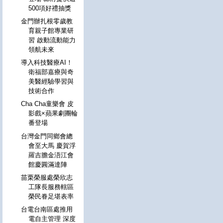
500項好禮抽獎
金門辦扎根零歲教
育親子館專業研
習 啟動流動能力
領航未來
導入科技醫療AI！
衛福部嘉療與奇
美醫經驗學習與
技術合作
Cha Cha童樂會 皮
影戲×蘋果劇團輪
番登場
台灣金門同鄉會總
會至大馬 慶賀浮
羅吉膽金浯江會
館慶圓滿達陣
苗栗榮服處榮欣志
工隊長服務轄區
榮民眷足堪表率
台電台南區處推用
電自主管理 深度