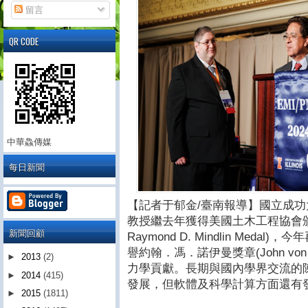
留言
QR CODE
中華鱻傳媒
每日新聞
【記者于郁金/臺南報導】國立成
教授繼去年獲得美國土木工程協會
新聞回顧
Raymond D. Mindlin Med
譽約翰．馮．諾伊曼獎章(John von 
►
2013
(2)
力學貢獻。長期與國內學界交流的
►
2014
(415)
發展，但軟體及科學計算方面還有
►
2015
(1811)