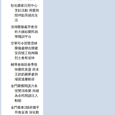
彰化榮家日照中心
烹飪活動 用愛與
陪伴點亮彼此生
活
澎湖榮服處拜會澎
科大鏈結榮民就
學職訓平台
空軍司令部暨雲林
榮服處聯合辦建
安四號工程殉職
烈士春祭追悼
輔導會南區春季祭
悼榮民英靈 癌末
王奶奶圓夢參與
場面溫馨動容
金門榮獲閱讀力表
現雙項殊榮 持續
為全民閱讀注入
動能
金門臺東2縣府攜手
拜會金酒 深化觀