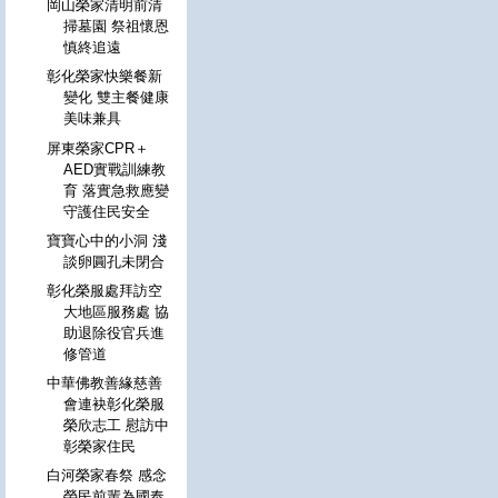
岡山榮家清明前清
掃墓園 祭祖懷恩
慎終追遠
彰化榮家快樂餐新
變化 雙主餐健康
美味兼具
屏東榮家CPR＋
AED實戰訓練教
育 落實急救應變
守護住民安全
寶寶心中的小洞 淺
談卵圓孔未閉合
彰化榮服處拜訪空
大地區服務處 協
助退除役官兵進
修管道
中華佛教善緣慈善
會連袂彰化榮服
榮欣志工 慰訪中
彰榮家住民
白河榮家春祭 感念
榮民前輩為國奉