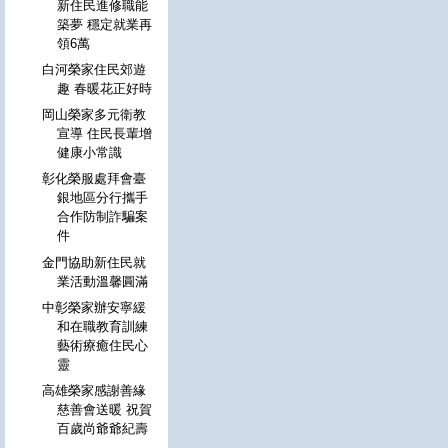
新住民進修職能
築夢 穩定就業再
領6萬
白河榮家住民郊遊
趣 春暖花正好時
岡山榮家多元衛教
宣導 住民長輩增
健康小常識
彰化榮服處拜會臺
銀地區分行攜手
合作防制詐騙案
件
金門協助新住民就
業活動溫馨圓滿
中彰榮家辦安寧緩
和在職教育訓練
藝術療癒住民心
靈
高雄榮家感謝善緣
慈善會送暖 祝賀
百歲尚爺爺紀壽