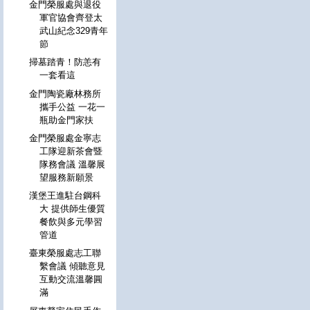
金門榮服處與退役
軍官協會齊登太
武山紀念329青年
節
掃墓踏青！防恙有
一套看這
金門陶瓷廠林務所
攜手公益 一花一
瓶助金門家扶
金門榮服處金寧志
工隊迎新茶會暨
隊務會議 溫馨展
望服務新願景
漢堡王進駐台鋼科
大 提供師生優質
餐飲與多元學習
管道
臺東榮服處志工聯
繫會議 傾聽意見
互動交流溫馨圓
滿