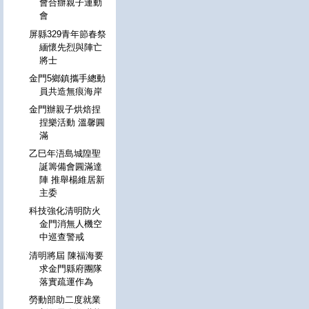
會合辦親子運動
會
屏縣329青年節春祭
緬懷先烈與陣亡
將士
金門5鄉鎮攜手總動
員共造無痕海岸
金門辦親子烘焙捏
捏樂活動 溫馨圓
滿
乙巳年浯島城隍聖
誕籌備會圓滿達
陣 推舉楊維居新
主委
科技強化清明防火
金門消無人機空
中巡查警戒
清明將屆 陳福海要
求金門縣府團隊
落實疏運作為
勞動部助二度就業