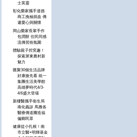
士英靈
彰化榮家攜手達德
商工挽袖捐血 傳
遞愛心與關懷
岡山榮家長輩手作
包潤餅 住民同感
流傳習俗氛圍
體驗親子焢窯趣！
探索屏東農村新
魅力
匯聚30個生活品牌
好康搶先看 統一
集團生活美學館
高雄夢時代4/3-
4/6盛大登場
新樓醫攜手衛生局
南化義診 馬雅各
醫療傳道團造福
偏鄉民眾
健康從小扎根！南
市立醫×明輝基金