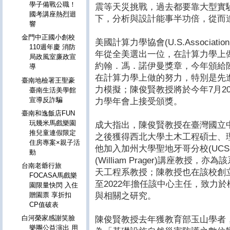
學子備戰公職！
震等天災挑戰，過去都要靠大型實驗
國考講座熱烈迴
下，分析與設計能事半功倍，從而
響
金門中正國小創校
美國計算力學協會(U.S.Association fo
110週年慶 消防
年從全美選出一位，在計算力學上
局政風室廉政宣
約翰．馮．諾伊曼獎章，今年頒給
導
在計算力學上做的努力，特別是先
臺南地檢署王聖豪
力模擬；陳俊賢教授將於今年7月2
臺南生活美學館
宣導反詐騙
力學年會上接受頒獎。
臺南和逸飯店FUN
玩幾米馬戲樂園
成大指出，陳俊賢教授在臺灣國立
推兒童連假限定
之後獲得西北大學土木工程碩士、理
住房專案×親子活
他加入加州大學聖地牙哥分校(UC
動
(William Prager)講座教
台南老爺行旅
天工程系教授；陳教授也在該校創立
FOCASA馬戲樂
至2022年擔任該中心主任，致力
園限量快閃 入住
與相關之研究。
贈園票 享折扣
CP值破表
白河榮家感謝笑臉
陳俊賢教授去年獲教育部玉山學者
樂團公益演出 用