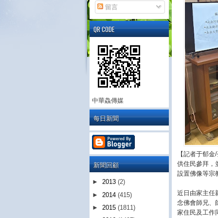
留言
QR CODE
中華鱻傳媒
每日新聞
【記者于郁金
新聞回顧
供住民參拜，
設置佛像等宗
►
2013
(2)
近日由家主任
►
2014
(415)
念佛會師兄、
►
2015
(1811)
家住民及工作