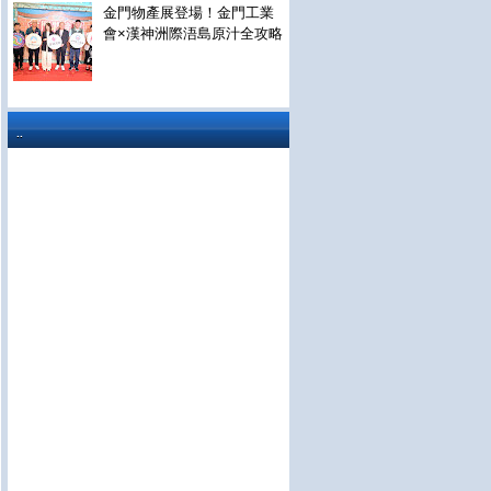
金門物產展登場！金門工業
會×漢神洲際浯島原汁全攻略
..