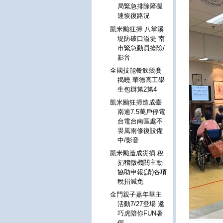
局緊急排除障礙
速恢復路況
凱米颱狂掃 八掌溪
堤防破口溢堤 南
市緊急動員搶險/
影音
全國技能餐飲競賽
揭曉 華德高工學
生包辦第2第4
凱米颱狂掃造成臺
南逾7.5萬戶停電
台電台南區處不
畏風雨修復設備
中/影音
凱米颱造成災損 稅
捐稽徵機關主動
協助申報(請)各項
稅捐減免
金門親子嘉年華主
活動7/27登場 邀
巧虎陪你FUN暑
假