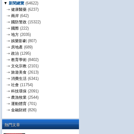
▼
新聞總覽
(64622)
⇢
健康醫藥
(6237)
⇢
兩岸
(642)
⇢
國防警政
(15322)
⇢
國際
(222)
⇢
地方
(2035)
⇢
娛樂影劇
(807)
⇢
房地產
(689)
⇢
政治
(1295)
⇢
教育學術
(8402)
⇢
文化宗教
(2101)
⇢
旅遊美食
(2613)
⇢
消費生活
(6341)
⇢
社會
(11754)
⇢
科技環保
(2091)
⇢
農漁牧業
(2544)
⇢
運動體育
(701)
⇢
金融財經
(826)
熱門文章