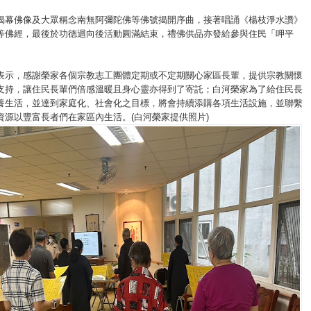
揭幕佛像及大眾稱念南無阿彌陀佛等佛號揭開序曲，接著唱誦《楊枝淨水讚》
等佛經，最後於功德迴向後活動圓滿結束，禮佛供品亦發給參與住民「呷平
表示，感謝榮家各個宗教志工團體定期或不定期關心家區長輩，提供宗教關懷
支持，讓住民長輩們倍感溫暖且身心靈亦得到了寄託；白河榮家為了給住民長
養生活，並達到家庭化、社會化之目標，將會持續添購各項生活設施，並聯繫
資源以豐富長者們在家區內生活。(白河榮家提供照片)