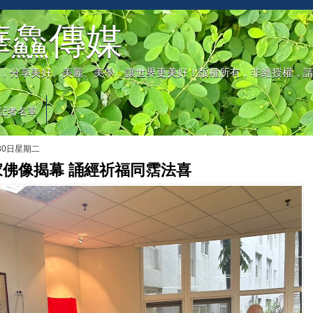
華鱻傳媒
，分享美好、美麗、美學，讓世界更美好！版權所有，非經授權，
記者名單
月30日星期二
家佛像揭幕 誦經祈福同霑法喜