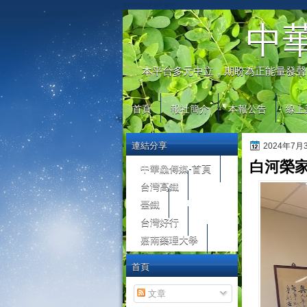
automaty do gier
中
本平台多元中立，期盼為正能量發聲
首頁
報社簡介
本報公告
線上
連結分享
2024年7
白河榮
中華鱻傳媒-首頁
台灣高鐵
臺鐵
台灣好行
嘉南藥理大學
首頁
文章