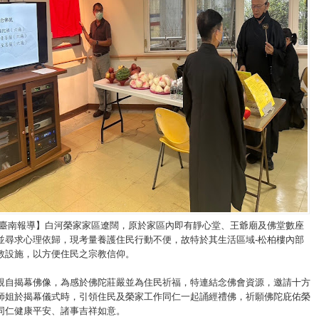
/臺南報導】白河榮家家區遼闊，原於家區內即有靜心堂、王爺廟及佛堂數座
並尋求心理依歸，現考量養護住民行動不便，故特於其生活區域-松柏樓內部
教設施，以方便住民之宗教信仰。
親自揭幕佛像，為感於佛陀莊嚴並為住民祈福，特連結念佛會資源，邀請十方
師姐於揭幕儀式時，引領住民及榮家工作同仁一起誦經禮佛，祈願佛陀庇佑榮
同仁健康平安、諸事吉祥如意。