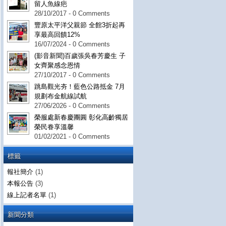
留人魚線疤
28/10/2017 - 0 Comments
豐原太平洋父親節 全館3折起再
享最高回饋12%
16/07/2024 - 0 Comments
(影音新聞)百歲張吳春芳慶生 子
女齊聚感念恩情
27/10/2017 - 0 Comments
跳島觀光夯！藍色公路抵金 7月
規劃布金航線試航
27/06/2026 - 0 Comments
榮服處新春慶團圓 彰化高齡獨居
榮民眷享溫馨
01/02/2021 - 0 Comments
標籤
報社簡介
(1)
本報公告
(3)
線上記者名單
(1)
新聞分類