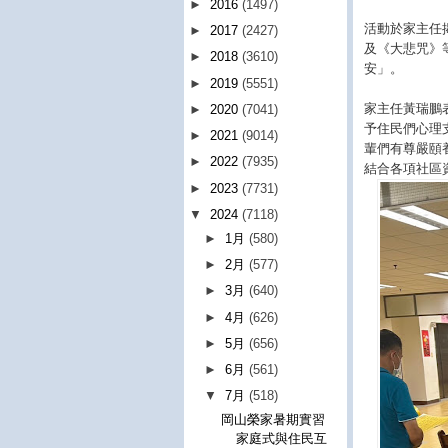
►
2016
(1497)
活動於家主任
►
2017
(2427)
及《大悲咒》
►
2018
(3610)
安」。
►
2019
(5551)
家主任黃瑞鵬
►
2020
(7041)
予住民們心理
►
2021
(9014)
輩們有尊嚴頤
►
2022
(7935)
結合各項社區
►
2023
(7731)
▼
2024
(7118)
►
1月
(580)
►
2月
(577)
►
3月
(640)
►
4月
(626)
►
5月
(656)
►
6月
(561)
▼
7月
(518)
岡山榮家暑期實習
家庭式與住民互