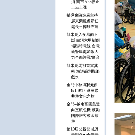
消 南市7/25停止
上班上課
輔導會陳進廣主持
屏東榮服處新任
處長王德維布達
凱米颱入夜風雨不
斷 白河六甲樹倒
塌壓垮電線 台電
新營區處加派人
力全面迎戰/影音
凱米颱馬祖首當其
衝 海巡籲別觀浪
戲水
金門中秋博狀元餅
8/1-9/17 邀民眾
共遊文化之旅
金門–越南富國島雙
向直航包機 鼓勵
國際旅客來金旅
遊
第10屆父親節感恩
音樂會〜金廈情