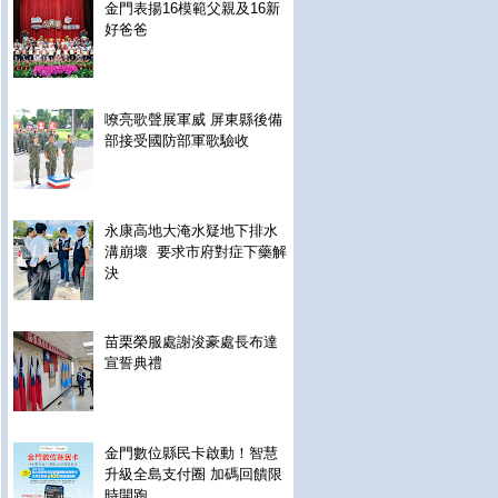
金門表揚16模範父親及16新
好爸爸
嘹亮歌聲展軍威 屏東縣後備
部接受國防部軍歌驗收
永康高地大淹水疑地下排水
溝崩壞 要求市府對症下藥解
決
苗栗榮服處謝浚豪處長布達
宣誓典禮
金門數位縣民卡啟動！智慧
升級全島支付圈 加碼回饋限
時開跑