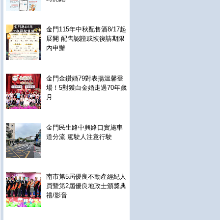
金門115年中秋配售酒8/17起
展開 配售認證或恢復請期限
內申辦
金門金鑽婚79對表揚溫馨登
場！5對獲白金婚走過70年歲
月
金門民生路中興路口實施車
道分流 駕駛人注意行駛
南市第5屆優良不動產經紀人
員暨第2屆優良地政士頒獎典
禮/影音