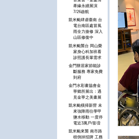
牽緣永續展演
7/26啟航
凱米颱肆虐臺南 台
電台南區處冒風
雨全力搶修 深入
山區修復中
凱米颱襲台 岡山榮
家身心科加班看
診照護長輩需求
金門辦居家節能診
斷服務 專家免費
到府
金門水彩畫協會金
寧鄉所展出：遇
見金寧之美畫展
凱米颱橫掃新營 未
來強降雨往學甲
鹽水移動 一度停
電近3萬戶/影音
凱米颱來襲 南市路
樹倒掉招牌 工務