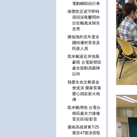
電動輔助自行車
南警防災巡守即時
尋回深夜鬱悶外
出吹颱風未歸失
意男
陳福海約見年度全
國特優村里長及
民政人員
凱米颱逼近夾強風
豪雨 台電新營區
處全面動員嚴陣
以待
熱愛生命文教基金
會巡演 榮家長輩
愛心捐款薪火相
傳
凱米颱增強 台電台
南區處全力搶修
受災區域/影音
臺南高雄屏東7/25
萬安47號演習取