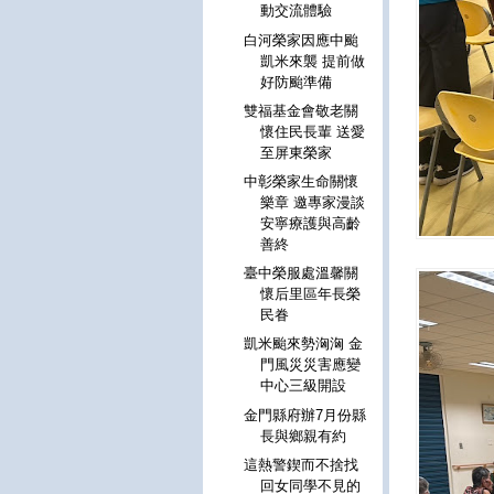
動交流體驗
白河榮家因應中颱
凱米來襲 提前做
好防颱準備
雙福基金會敬老關
懷住民長輩 送愛
至屏東榮家
中彰榮家生命關懷
樂章 邀專家漫談
安寧療護與高齡
善終
臺中榮服處溫馨關
懷后里區年長榮
民眷
凱米颱來勢洶洶 金
門風災災害應變
中心三級開設
金門縣府辦7月份縣
長與鄉親有約
這熱警鍥而不捨找
回女同學不見的