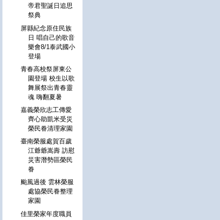
帝君聖誕日追思
祭典
屏縣紀念原住民族
日 唱自己的歌音
樂會8/1泰武國小
登場
青春高校祭屏東公
園登場 校生以歌
舞展祭出青春靈
魂 嗨翻夏暑
嘉義榮欣志工傳愛
齊心助凱米受災
榮民眷清理家園
臺南榮服處賀百歲
江爺爺嵩壽 訪慰
災害潛勢區榮民
眷
颱風過後 雲林榮服
處協榮民眷整理
家園
佳里榮家年度職員