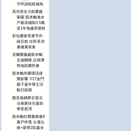
可申請租稅減免
高市府全力助重建
家園 凱米颱淹水
戶最高補助3.5萬
並1年免繳房屋稅
彰化榮家長輩手作
綠豆糕 住民享消
暑健康美食
宜蘭榮服處凱米颱
災後關懷 訪視潛
勢地區榮民眷
凱米颱外圍環流侵
襲影響 7/27金門
親子嘉年華主活
動日延期
觀音娘媽降甘霖北
台南家扶兒童助
學受恩澤
凱米颱狂襲臺南逾9
萬戶停電 台電台
南+新營2區處全