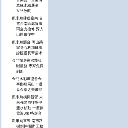
牽緣永續展演
7/26啟航
凱米颱肆虐臺南 台
電台南區處冒風
雨全力搶修 深入
山區修復中
凱米颱襲台 岡山榮
家身心科加班看
診照護長輩需求
金門辦居家節能診
斷服務 專家免費
到府
金門水彩畫協會金
寧鄉所展出：遇
見金寧之美畫展
凱米颱橫掃新營 未
來強降雨往學甲
鹽水移動 一度停
電近3萬戶/影音
凱米颱來襲 南市路
樹倒掉招牌 工務