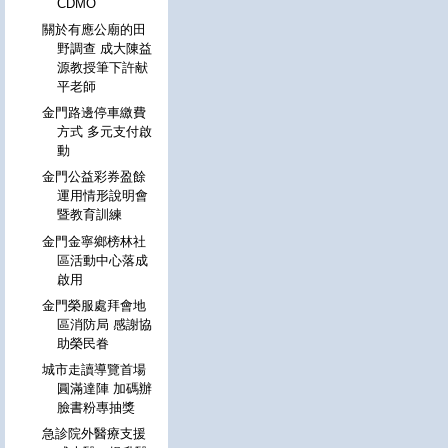
CDMO
關於有應公廟的田
野調查 成大陳益
源教授筆下許献
平老師
金門路邊停車繳費
方式 多元支付啟
動
金門公益彩券盈餘
運用情形說明會
暨教育訓練
金門金寧鄉榜林社
區活動中心落成
啟用
金門榮服處拜會地
區消防局 感謝協
助榮民眷
城市走讀導覽首場
圓滿達陣 加碼辦
臉書粉專抽獎
急診院外醫療支援