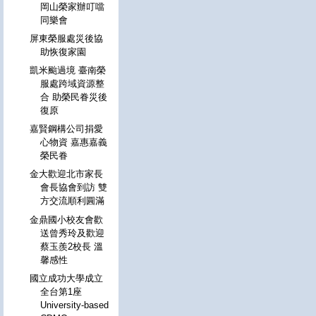
岡山榮家辦叮噹
同樂會
屏東榮服處災後協
助恢復家園
凱米颱過境 臺南榮
服處跨域資源整
合 助榮民眷災後
復原
嘉賢鋼構公司捐愛
心物資 嘉惠嘉義
榮民眷
金大歡迎北市家長
會長協會到訪 雙
方交流順利圓滿
金鼎國小校友會歡
送曾秀玲及歡迎
蔡玉羨2校長 溫
馨感性
國立成功大學成立
全台第1座
University-based