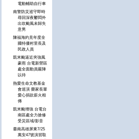
電動輔助自行車
南警防災巡守即時
尋回深夜鬱悶外
出吹颱風未歸失
意男
陳福海約見年度全
國特優村里長及
民政人員
凱米颱逼近夾強風
豪雨 台電新營區
處全面動員嚴陣
以待
熱愛生命文教基金
會巡演 榮家長輩
愛心捐款薪火相
傳
凱米颱增強 台電台
南區處全力搶修
受災區域/影音
臺南高雄屏東7/25
萬安47號演習取