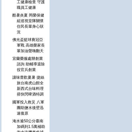
工健康檢查 守護
職員工健康
酷暑炎夏 岡榮保健
組巡視堂隊關懷
住民長輩身心狀
況
佛光盃籃球賽冠亞
軍戰 高雄榮家長
輩加油聲嗨翻天
宜蘭榮服處辦創業
諮詢 助輔導退除
役官兵創業
讓味蕾歡夏暑 捷絲
旅台南虎山館全
新西式台味料理
搭快閃啤酒特調
國軍投入救災 八軍
團助鹽水後壁迅
速復原
淹水逾50公分臺南
加碼到1.5萬補助