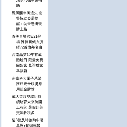
泡水汽機車也補
助
颱風釀車牌遺失 南
警協助發還提
醒：勿未懸掛號
牌上路
奇美音樂節9/21登
場 陳毓襄傾力演
繹72首蕭邦名曲
台南晶英10年有成
體驗日 限量免費
回娘家 見證成家
幸福篇
南臺科大電子系榮
獲旺宏金矽獎應
用組金牌獎
成大普渡雙聯組持
續培育未來跨國
工程師 暑假赴美
交流收穫多
這3警及時協助中暑
暈厥7旬婦就醫