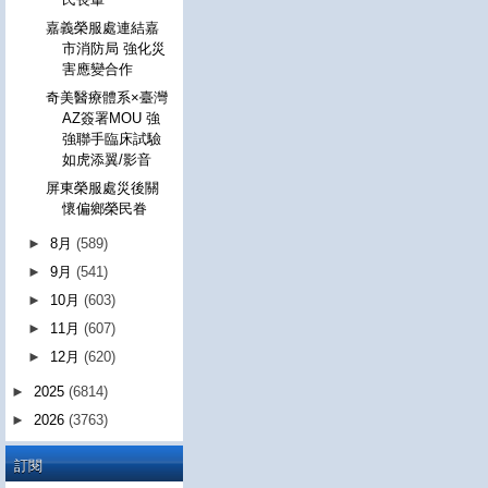
嘉義榮服處連結嘉
市消防局 強化災
害應變合作
奇美醫療體系×臺灣
AZ簽署MOU 強
強聯手臨床試驗
如虎添翼/影音
屏東榮服處災後關
懷偏鄉榮民眷
►
8月
(589)
►
9月
(541)
►
10月
(603)
►
11月
(607)
►
12月
(620)
►
2025
(6814)
►
2026
(3763)
訂閱