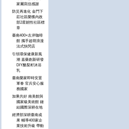
家屬寫信感謝
防災再進化 金門下
莊社區榮獲內政
部2星韌性社區標
章
臺南400×左岸咖啡
館 攜手超萌浪漫
法式快閃店
引領環保健康新風
潮 嘉藥創新研發
DIY酪梨籽沐浴
乳
臺南榮家即時安置
軍眷 官兵安心服
務國家
加乘共好 南美館與
國家級美術館 鏈
結國際深耕在地
經濟部深耕臺南成
果 輔導400家企
業技術升級 帶動