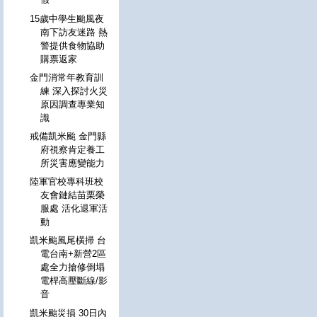
15歲中學生颱風夜
南下訪友迷路 熱
警提供食物協助
購票返家
金門消常年教育訓
練 深入探討火災
原因調查專業知
識
戒備凱米颱 金門縣
府視察肯定養工
所災害應變能力
陸軍官校專科班校
友會鏈結苗栗榮
服處 活化退軍活
動
凱米颱風尾橫掃 台
電台南+新營2區
處全力搶修倒塌
電桿高壓斷線/影
音
凱米颱災損 30日內