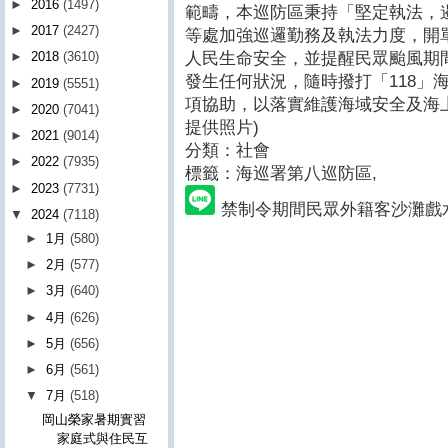
►
2016
(1497)
範疇，本巡防區秉持「堅定執法，
►
2017
(2427)
等處加強巡邏勤務及執法力度，開
人民生命安全，並提醒民眾颱風期
►
2018
(3610)
發生任何狀況，隨時撥打「118」
►
2019
(5551)
項協助，以落實維護海域安全及海
►
2020
(7041)
提供照片)
►
2021
(9014)
分類：社會
►
2022
(7935)
標籤：海巡署第八巡防區
,
►
2023
(7731)
禁制令期間民眾外籍客沙灘戲
▼
2024
(7118)
►
1月
(580)
►
2月
(577)
►
3月
(640)
►
4月
(626)
►
5月
(656)
►
6月
(561)
▼
7月
(518)
岡山榮家暑期實習
家庭式與住民互