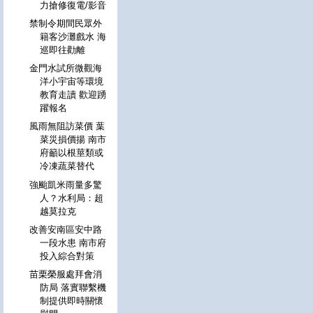
力搶修復電/影音
禁制令期間民眾外
籍客沙灘戲水 海
巡即往勸離
金門水試所微觀海
洋小宇宙等環境
教育走讀 歡迎踴
躍報名
風雨無阻訪菜價 葉
菜災損價揚 南市
府籲以根莖類或
冷凍蔬菜替代
強颱凱米雨量多驚
人？水利局：超
越莫拉克
改善安南區安中路
一段水患 南市府
投入綜合對策
苗栗榮服處拜會消
防局 落實聯繫機
制提供即時關懷