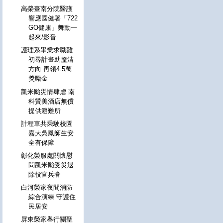
高榮臺南分院醫護
響應國健署「722
GO健康」舞動一
起來/影音
護理系畢業求職難
初尋計畫助釐清
方向 再領4.5萬
獎勵金
凱米颱災情肆虐 南
科贊美酒店無償
提供避難所
計程車共乘駛校園
嘉大吳鳳師生安
全有保障
彰化榮服處關懷慰
問凱米颱受災退
除役官兵眷
白河榮家夜間消防
綜合演練 守護住
民居安
屏東榮家舉行關聖