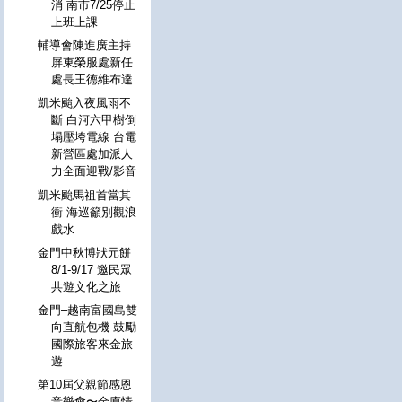
消 南市7/25停止
上班上課
輔導會陳進廣主持
屏東榮服處新任
處長王德維布達
凱米颱入夜風雨不
斷 白河六甲樹倒
塌壓垮電線 台電
新營區處加派人
力全面迎戰/影音
凱米颱馬祖首當其
衝 海巡籲別觀浪
戲水
金門中秋博狀元餅
8/1-9/17 邀民眾
共遊文化之旅
金門–越南富國島雙
向直航包機 鼓勵
國際旅客來金旅
遊
第10屆父親節感恩
音樂會〜金廈情