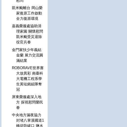
慰問
凱米颱離台 岡山榮
家復原工作啟動
全力復原環境
嘉義榮服處協助清
理家園 關懷慰問
凱米颱受災退除
役官兵眷
金門家扶少年義結
金蘭 展力交流圓
滿結業
ROBORAVE世界賽
大放異彩 南臺科
大電機工程系學
生黃竑銘組隊奪
冠
屏東榮服處深入地
方 探視慰問榮民
眷
中央地方漏夜協力
封堵八掌溪國道1
橋堤防破口 鹽水