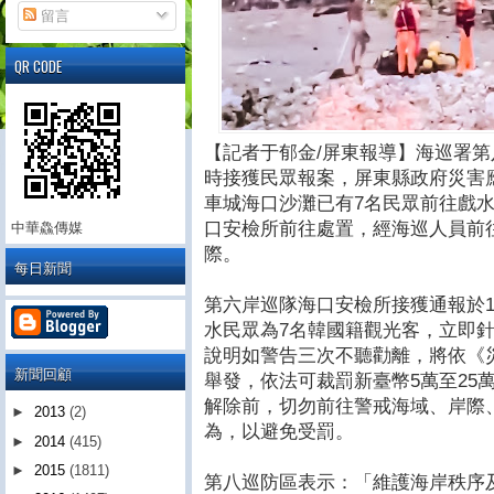
留言
QR CODE
【記者于郁金/屏東報導】海巡署第八
時接獲民眾報案，屏東縣政府災害
車城海口沙灘已有7名民眾前往戲
口安檢所前往處置，經海巡人員前
中華鱻傳媒
際。
每日新聞
第六岸巡隊海口安檢所接獲通報於1
水民眾為7名韓國籍觀光客，立即
說明如警告三次不聽勸離，將依《災
新聞回顧
舉發，依法可裁罰新臺幣5萬至25
解除前，切勿前往警戒海域、岸際
►
2013
(2)
為，以避免受罰。
►
2014
(415)
►
2015
(1811)
第八巡防區表示：「維護海岸秩序