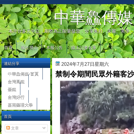
automaty do gier
中華鱻傳媒
本平台多元中立，期盼為正能量發聲，分享美好、美麗、美學，
首頁
報社簡介
本報公告
線上記者名單
連結分享
2024年7月27日星期六
禁制令期間民眾外籍客沙
中華鱻傳媒-首頁
台灣高鐵
臺鐵
台灣好行
嘉南藥理大學
首頁
文章