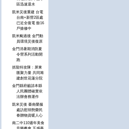
區迅速退水
凱米災後重建 台電
台南+新營2區處
已近全復電 餘16
戶搶修中
凱米颱過後 金門動
員環境災後復原
金門消暑期消防夏
令營系列活動開
跑
抓龍特攻隊：屏東
匯聚力量 共同籌
建創世花蓮分院
金門縣府籲請本縣
人民團體確實依
法辦會務運作
凱米災後 臺南榮服
處訪慰弱勢榮民
眷贈物資暖人心
南二中110週年美食
音樂餐會 五感臺