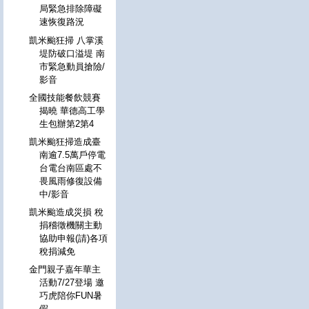
局緊急排除障礙
速恢復路況
凱米颱狂掃 八掌溪
堤防破口溢堤 南
市緊急動員搶險/
影音
全國技能餐飲競賽
揭曉 華德高工學
生包辦第2第4
凱米颱狂掃造成臺
南逾7.5萬戶停電
台電台南區處不
畏風雨修復設備
中/影音
凱米颱造成災損 稅
捐稽徵機關主動
協助申報(請)各項
稅捐減免
金門親子嘉年華主
活動7/27登場 邀
巧虎陪你FUN暑
假