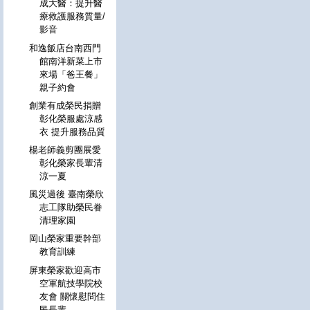
成大醫：提升醫
療救護服務質量/
影音
和逸飯店台南西門
館南洋新菜上市
來場「爸王餐」
親子約會
創業有成榮民捐贈
彰化榮服處涼感
衣 提升服務品質
楊老師義剪團展愛
彰化榮家長輩清
涼一夏
風災過後 臺南榮欣
志工隊助榮民眷
清理家園
岡山榮家重要幹部
教育訓練
屏東榮家歡迎高市
空軍航技學院校
友會 關懷慰問住
民長輩