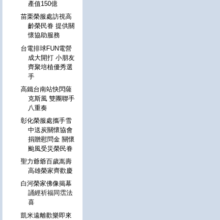
產值150億
苗栗榮服處訪視高
齡榮民眷 提供關
懷協助服務
台電排球FUN電營
成大開打 小朋友
齊聚培植優秀選
手
高鐵台南站快閃薩
克斯風 雙團聯手
八重奏
彰化榮服處攜手雪
中送炭關懷協會
捐贈慰問金 關懷
颱風受災榮民眷
聖力爺爺百歲嵩壽
高雄榮家齊歡慶
白河榮家佛像揭幕
誦經祈福同霑法
喜
凱米遠離歡樂即來