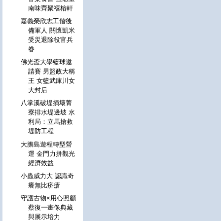
南味齊聚禧榕軒
嘉義榮欣志工偕後
備軍人 關懷凱米
受災退除役官兵
眷
佛光盃大學籃球邀
請賽 男籃政大稱
王 女籃武庫川女
大封后
八掌溪破堤損壞菁
寮排水堤邊坡 水
利局：立馬搶救
堤防工程
大膽島遊程轉型營
運 金門力拼觀光
經濟效益
小蟲威力大 認識奇
癢無比疥瘡
守護古物×用心照顧
蔡復一畫像典藏
與展示培力