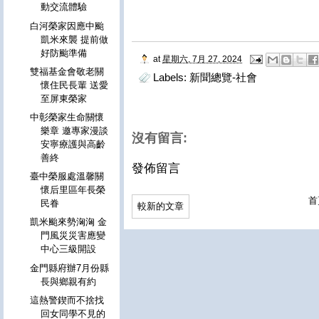
動交流體驗
白河榮家因應中颱
凱米來襲 提前做
好防颱準備
at
星期六, 7月 27, 2024
雙福基金會敬老關
Labels:
新聞總覽-社會
懷住民長輩 送愛
至屏東榮家
中彰榮家生命關懷
樂章 邀專家漫談
沒有留言:
安寧療護與高齡
善終
發佈留言
臺中榮服處溫馨關
懷后里區年長榮
首
民眷
較新的文章
凱米颱來勢洶洶 金
門風災災害應變
中心三級開設
金門縣府辦7月份縣
長與鄉親有約
這熱警鍥而不捨找
回女同學不見的