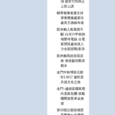
消 南市7/25停止
上班上課
輔導會陳進廣主持
屏東榮服處新任
處長王德維布達
凱米颱入夜風雨不
斷 白河六甲樹倒
塌壓垮電線 台電
新營區處加派人
力全面迎戰/影音
凱米颱馬祖首當其
衝 海巡籲別觀浪
戲水
金門中秋博狀元餅
8/1-9/17 邀民眾
共遊文化之旅
金門–越南富國島雙
向直航包機 鼓勵
國際旅客來金旅
遊
第10屆父親節感恩
音樂會〜金廈情