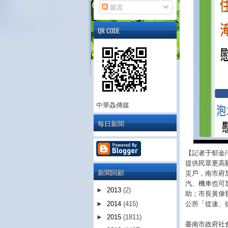
留言
QR CODE
中華鱻傳媒
每日新聞
【記者于郁金
提供民眾更高
新聞回顧
災戶，南市府加
汽、機車也可
►
2013
(2)
助；市長黃偉
公所「從速、
►
2014
(415)
►
2015
(1811)
臺南市政府社