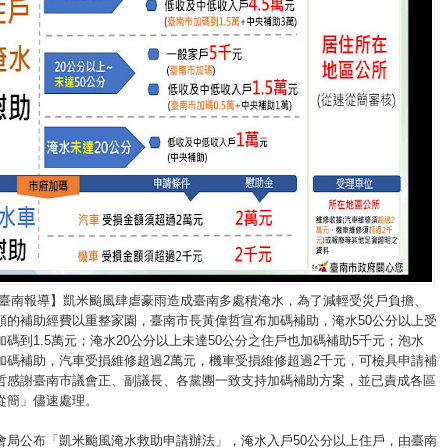
/臺南報導】凱米颱風肆虐豪雨造成臺南多處積淹水，為了減輕受災戶負擔、
額的補助經費以重整家園，臺南市長黃偉哲宣布加碼補助，淹水50公分以上受
碼到1.5萬元；淹水20公分以上未達50公分之住戶也加碼補助5千元；泡水
加碼補助，汽車受損維修超過2萬元，機車受損維修超過2千元，可檢具申請補
哲感謝臺南市議會正、副議長、各黨團一致支持加碼補助方案，並已責成各區
從簡」儘速處理。
會局公布「凱米颱風淹水救助申請辦法」，淹水入戶50公分以上住戶，由臺南