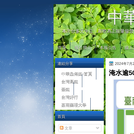
automaty do gier
中
本平台多元中立，期盼為正能量發聲
首頁
報社簡介
本報公告
線上
連結分享
2024年7
淹水逾5
中華鱻傳媒-首頁
台灣高鐵
臺鐵
台灣好行
嘉南藥理大學
首頁
文章