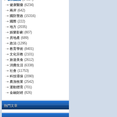
⇢
健康醫藥
(6234)
⇢
兩岸
(642)
⇢
國防警政
(15316)
⇢
國際
(222)
⇢
地方
(2035)
⇢
娛樂影劇
(807)
⇢
房地產
(689)
⇢
政治
(1295)
⇢
教育學術
(8401)
⇢
文化宗教
(2101)
⇢
旅遊美食
(2612)
⇢
消費生活
(6338)
⇢
社會
(11753)
⇢
科技環保
(2090)
⇢
農漁牧業
(2542)
⇢
運動體育
(701)
⇢
金融財經
(826)
熱門文章