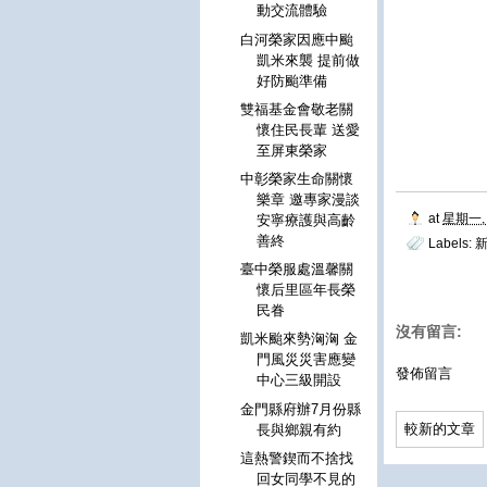
動交流體驗
白河榮家因應中颱
凱米來襲 提前做
好防颱準備
雙福基金會敬老關
懷住民長輩 送愛
至屏東榮家
中彰榮家生命關懷
樂章 邀專家漫談
at
星期一, 
安寧療護與高齡
善終
Labels:
臺中榮服處溫馨關
懷后里區年長榮
民眷
沒有留言:
凱米颱來勢洶洶 金
門風災災害應變
發佈留言
中心三級開設
金門縣府辦7月份縣
較新的文章
長與鄉親有約
這熱警鍥而不捨找
回女同學不見的