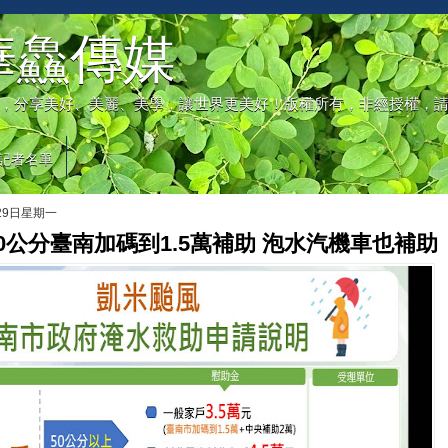
華鱻傳媒
，分享美好、美麗、美學，讓世界更美好！版權所有，非經授權，
記者名單
月29日星期一
0公分臺南加碼到1.5萬補助 泡水汽機車也補助