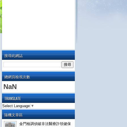
搜尋此網誌
總網頁檢視次數
NaN
TRANSLATE
Select Language
▼
隨機文章區
金門檢調偵破非法醫療詐領健保