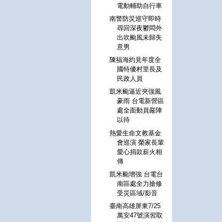
電動輔助自行車
南警防災巡守即時
尋回深夜鬱悶外
出吹颱風未歸失
意男
陳福海約見年度全
國特優村里長及
民政人員
凱米颱逼近夾強風
豪雨 台電新營區
處全面動員嚴陣
以待
熱愛生命文教基金
會巡演 榮家長輩
愛心捐款薪火相
傳
凱米颱增強 台電台
南區處全力搶修
受災區域/影音
臺南高雄屏東7/25
萬安47號演習取