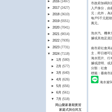
►
2016
(1497)
市政府加碼到1
►
2017
(2427)
入戶身分，由
元；此外，為
►
2018
(3610)
每戶5千元慰
►
2019
(5551)
萬元。
►
2020
(7041)
泡水汽、機車
►
2021
(9014)
據或其他足資
►
2022
(7935)
►
2023
(7731)
南市府社會局
主，即日都可
▼
2024
(7118)
淹水照片、行
►
1月
(580)
據或證明、或
►
2月
(577)
分類：社會
►
3月
(640)
標籤：臺南市
►
4月
(626)
淹水逾5
►
5月
(656)
►
6月
(561)
▼
7月
(518)
岡山榮家暑期實習
家庭式與住民互