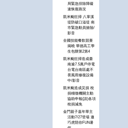
局緊急排除障礙
速恢復路況
凱米颱狂掃 八掌溪
堤防破口溢堤 南
市緊急動員搶險/
影音
全國技能餐飲競賽
揭曉 華德高工學
生包辦第2第4
凱米颱狂掃造成臺
南逾7.5萬戶停電
台電台南區處不
畏風雨修復設備
中/影音
凱米颱造成災損 稅
捐稽徵機關主動
協助申報(請)各項
稅捐減免
金門親子嘉年華主
活動7/27登場 邀
巧虎陪你FUN暑
假