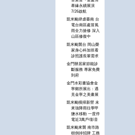
牽緣永續展演
7/26啟航
凱米颱肆虐臺南 台
電台南區處冒風
雨全力搶修 深入
山區修復中
凱米颱襲台 岡山榮
家身心科加班看
診照護長輩需求
金門辦居家節能診
斷服務 專家免費
到府
金門水彩畫協會金
寧鄉所展出：遇
見金寧之美畫展
凱米颱橫掃新營 未
來強降雨往學甲
鹽水移動 一度停
電近3萬戶/影音
凱米颱來襲 南市路
樹倒掉招牌 工務