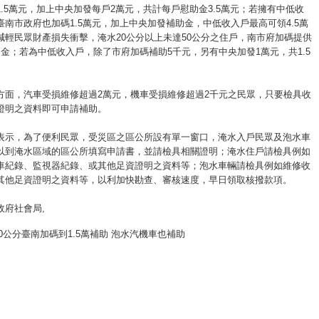
.5萬元，加上中央加發每戶2萬元，共計每戶慰助金3.5萬元；若擁有中低收
臺南市政府也加碼1.5萬元，加上中央加發補助金，中低收入戶最高可領4.5萬
減輕民眾財產損失衝擊，淹水20公分以上未達50公分之住戶，南市府加碼提供
助金；若為中低收入戶，除了市府加碼補助5千元，另有中央加發1萬元，共1.5
方面，汽車受損維修超過2萬元，機車受損維修超過2千元之民眾，只要檢具收
證明之資料即可申請補助。
表示，為了便利民眾，受災區之區公所設有單一窗口，淹水入戶民眾及泡水車
以到淹水區域的區公所填寫申請書，並請檢具相關證明；淹水住戶請檢具例如
車紀錄、監視器紀錄、或其他足資證明之資料等；泡水車輛請檢具例如維修收
其他足資證明之資料等，以利加快勘查、審核速度，早日領取核撥款項。
政府社會局
,
0公分臺南加碼到1.5萬補助 泡水汽機車也補助