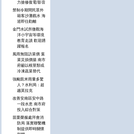
力搶修復電/影音
禁制令期間民眾外
籍客沙灘戲水 海
巡即往勸離
金門水試所微觀海
洋小宇宙等環境
教育走讀 歡迎踴
躍報名
風雨無阻訪菜價 葉
菜災損價揚 南市
府籲以根莖類或
冷凍蔬菜替代
強颱凱米雨量多驚
人？水利局：超
越莫拉克
改善安南區安中路
一段水患 南市府
投入綜合對策
苗栗榮服處拜會消
防局 落實聯繫機
制提供即時關懷