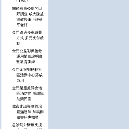
CDMO
關於有應公廟的田
野調查 成大陳益
源教授筆下許献
平老師
金門路邊停車繳費
方式 多元支付啟
動
金門公益彩券盈餘
運用情形說明會
暨教育訓練
金門金寧鄉榜林社
區活動中心落成
啟用
金門榮服處拜會地
區消防局 感謝協
助榮民眷
城市走讀導覽首場
圓滿達陣 加碼辦
臉書粉專抽獎
急診院外醫療支援