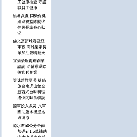
工健康檢查 守護
職員工健康
酷暑炎夏 岡榮保健
組巡視堂隊關懷
住民長輩身心狀
況
佛光盃籃球賽冠亞
軍戰 高雄榮家長
輩加油聲嗨翻天
宜蘭榮服處辦創業
諮詢 助輔導退除
役官兵創業
讓味蕾歡夏暑 捷絲
旅台南虎山館全
新西式台味料理
搭快閃啤酒特調
國軍投入救災 八軍
團助鹽水後壁迅
速復原
淹水逾50公分臺南
加碼到1.5萬補助