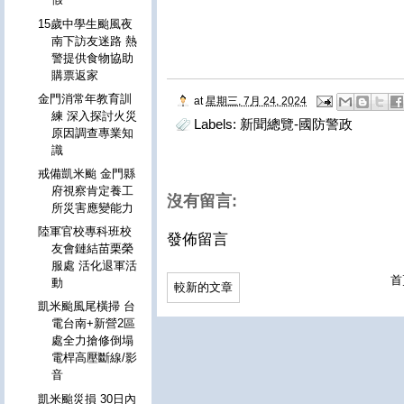
15歲中學生颱風夜
南下訪友迷路 熱
警提供食物協助
購票返家
金門消常年教育訓
at
星期三, 7月 24, 2024
練 深入探討火災
Labels:
新聞總覽-國防警政
原因調查專業知
識
戒備凱米颱 金門縣
府視察肯定養工
沒有留言:
所災害應變能力
陸軍官校專科班校
發佈留言
友會鏈結苗栗榮
服處 活化退軍活
首
動
較新的文章
凱米颱風尾橫掃 台
電台南+新營2區
處全力搶修倒塌
電桿高壓斷線/影
音
凱米颱災損 30日內