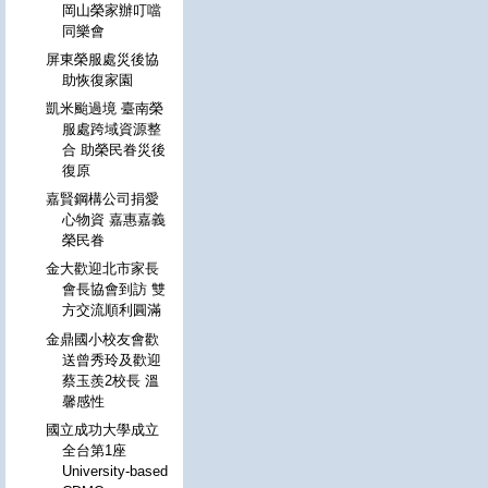
岡山榮家辦叮噹
同樂會
屏東榮服處災後協
助恢復家園
凱米颱過境 臺南榮
服處跨域資源整
合 助榮民眷災後
復原
嘉賢鋼構公司捐愛
心物資 嘉惠嘉義
榮民眷
金大歡迎北市家長
會長協會到訪 雙
方交流順利圓滿
金鼎國小校友會歡
送曾秀玲及歡迎
蔡玉羨2校長 溫
馨感性
國立成功大學成立
全台第1座
University-based