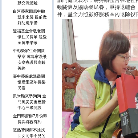
謝副處長表示，將持續整合在地社
動交流體驗
動關懷及協助榮民眷，秉持退輔會
白河榮家因應中颱
神，盡全力照顧好服務區內退除役
凱米來襲 提前做
好防颱準備
雙福基金會敬老關
懷住民長輩 送愛
至屏東榮家
中彰榮家生命關懷
樂章 邀專家漫談
安寧療護與高齡
善終
臺中榮服處溫馨關
懷后里區年長榮
民眷
凱米颱來勢洶洶 金
門風災災害應變
中心三級開設
金門縣府辦7月份縣
長與鄉親有約
這熱警鍥而不捨找
回女同學不見的