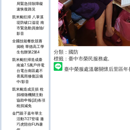
局緊急排除障礙
速恢復路況
凱米颱狂掃 八掌溪
堤防破口溢堤 南
市緊急動員搶險/
影音
全國技能餐飲競賽
揭曉 華德高工學
分類：國防
生包辦第2第4
標籤：臺中市榮民服務處
,
凱米颱狂掃造成臺
南逾7.5萬戶停電
臺中榮服處溫馨關懷后里區年
台電台南區處不
畏風雨修復設備
中/影音
凱米颱造成災損 稅
捐稽徵機關主動
協助申報(請)各項
稅捐減免
金門親子嘉年華主
活動7/27登場 邀
巧虎陪你FUN暑
假