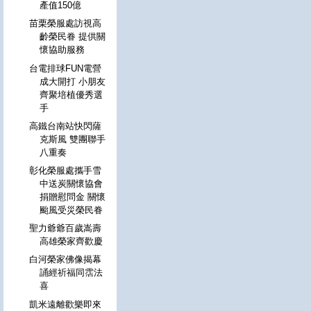
產值150億
苗栗榮服處訪視高
齡榮民眷 提供關
懷協助服務
台電排球FUN電營
成大開打 小朋友
齊聚培植優秀選
手
高鐵台南站快閃薩
克斯風 雙團聯手
八重奏
彰化榮服處攜手雪
中送炭關懷協會
捐贈慰問金 關懷
颱風受災榮民眷
聖力爺爺百歲嵩壽
高雄榮家齊歡慶
白河榮家佛像揭幕
誦經祈福同霑法
喜
凱米遠離歡樂即來