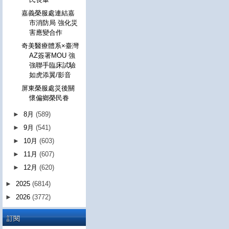
嘉義榮服處連結嘉
市消防局 強化災
害應變合作
奇美醫療體系×臺灣
AZ簽署MOU 強
強聯手臨床試驗
如虎添翼/影音
屏東榮服處災後關
懷偏鄉榮民眷
►
8月
(589)
►
9月
(541)
►
10月
(603)
►
11月
(607)
►
12月
(620)
►
2025
(6814)
►
2026
(3772)
訂閱