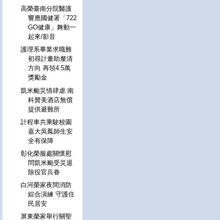
高榮臺南分院醫護
響應國健署「722
GO健康」舞動一
起來/影音
護理系畢業求職難
初尋計畫助釐清
方向 再領4.5萬
獎勵金
凱米颱災情肆虐 南
科贊美酒店無償
提供避難所
計程車共乘駛校園
嘉大吳鳳師生安
全有保障
彰化榮服處關懷慰
問凱米颱受災退
除役官兵眷
白河榮家夜間消防
綜合演練 守護住
民居安
屏東榮家舉行關聖