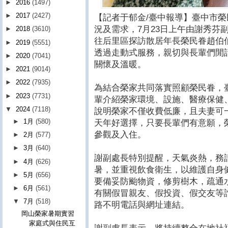
►
2016
(1497)
►
2017
(2427)
【記者于郁金/臺中報導】臺中市
況及需求，7月23日上午由謝秀芬
►
2018
(3610)
往后里區探訪散居年長榮民眷趙伯
►
2019
(5551)
透過走動式服務，親切與長輩們閒
►
2020
(7041)
關懷及溫暖。
►
2021
(9014)
►
2022
(7935)
為結合榮家共同落實照顧榮民眷，
►
2023
(7731)
輩介紹榮家環境、設施、醫療保健
▼
2024
(7118)
說明榮家不僅收費低廉，且夫妻可
►
1月
(580)
天年好選擇，只要長輩們有意願，
參觀及入住。
►
2月
(577)
►
3月
(640)
謝副處長特別提醒，天氣炎熱，務
►
4月
(626)
暑，並重視飲食衛生，以維護自身
►
5月
(656)
要備妥防颱物資，修剪樹木，疏通
►
6月
(561)
有關假冒親友、假投資、假交友等
▼
7月
(518)
路不明電話與網址連結。
岡山榮家暑期實習
家庭式與住民互