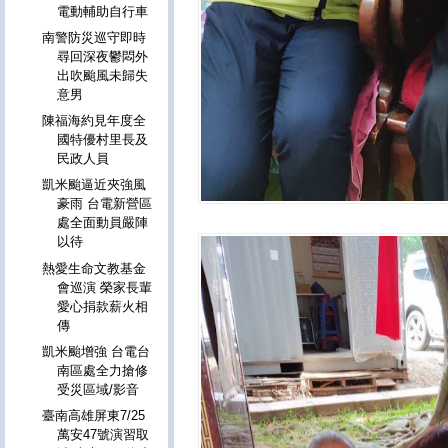
電動輔助自行車
南警防災巡守即時
尋回深夜鬱悶外
出吹颱風未歸失
意男
陳福海約見年度全
國特優村里長及
民政人員
凱米颱逼近夾強風
豪雨 台電新營區
處全面動員嚴陣
以待
熱愛生命文教基金
會巡演 榮家長輩
愛心捐款薪火相
傳
凱米颱增強 台電台
南區處全力搶修
受災區域/影音
臺南高雄屏東7/25
萬安47號演習取