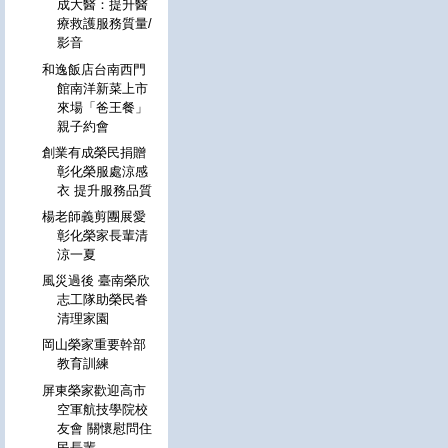
成大醫：提升醫
療救護服務質量/
影音
和逸飯店台南西門
館南洋新菜上市
來場「爸王餐」
親子約會
創業有成榮民捐贈
彰化榮服處涼感
衣 提升服務品質
楊老師義剪團展愛
彰化榮家長輩清
涼一夏
風災過後 臺南榮欣
志工隊助榮民眷
清理家園
岡山榮家重要幹部
教育訓練
屏東榮家歡迎高市
空軍航技學院校
友會 關懷慰問住
民長輩