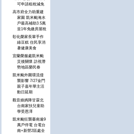
可申請租稅減免
高市府全力助重建
家園 凱米颱淹水
戶最高補助3.5萬
並1年免繳房屋稅
彰化榮家長輩手作
綠豆糕 住民享消
暑健康美食
宜蘭榮服處凱米颱
災後關懷 訪視潛
勢地區榮民眷
凱米颱外圍環流侵
襲影響 7/27金門
親子嘉年華主活
動日延期
觀音娘媽降甘霖北
台南家扶兒童助
學受恩澤
凱米颱狂襲臺南逾9
萬戶停電 台電台
南+新營2區處全