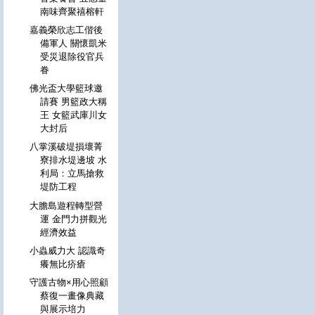
南味齊聚禧榕軒
嘉義榮欣志工偕後
備軍人 關懷凱米
受災退除役官兵
眷
佛光盃大學籃球邀
請賽 男籃政大稱
王 女籃武庫川女
大封后
八掌溪破堤損壞菁
寮排水堤邊坡 水
利局：立馬搶救
堤防工程
大膽島遊程轉型營
運 金門力拼觀光
經濟效益
小蟲威力大 認識奇
癢無比疥瘡
守護古物×用心照顧
蔡復一畫像典藏
與展示培力