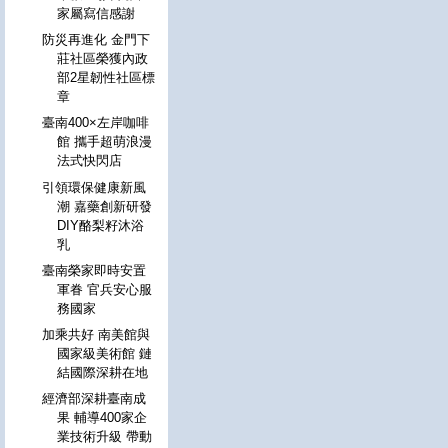
家屬寫信感謝
防災再進化 金門下
莊社區榮獲內政
部2星韌性社區標
章
臺南400×左岸咖啡
館 攜手超萌浪漫
法式快閃店
引領環保健康新風
潮 嘉藥創新研發
DIY酪梨籽沐浴
乳
臺南榮家即時安置
軍眷 官兵安心服
務國家
加乘共好 南美館與
國家級美術館 鏈
結國際深耕在地
經濟部深耕臺南成
果 輔導400家企
業技術升級 帶動