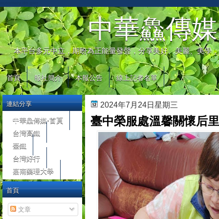
automaty do gier
中華鱻傳媒
本平台多元中立，期盼為正能量發聲，分享美好、美麗、美學，
首頁
報社簡介
本報公告
線上記者名單
連結分享
2024年7月24日星期三
臺中榮服處溫馨關懷后
中華鱻傳媒-首頁
台灣高鐵
臺鐵
台灣好行
嘉南藥理大學
首頁
文章