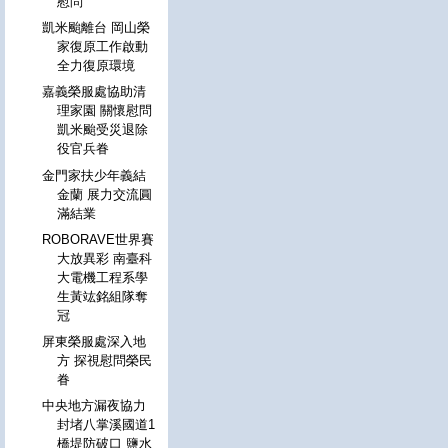
慰問
凱米颱離台 岡山榮
家復原工作啟動
全力復原環境
嘉義榮服處協助清
理家園 關懷慰問
凱米颱受災退除
役官兵眷
金門家扶少年義結
金蘭 展力交流圓
滿結業
ROBORAVE世界賽
大放異彩 南臺科
大電機工程系學
生黃竑銘組隊奪
冠
屏東榮服處深入地
方 探視慰問榮民
眷
中央地方漏夜協力
封堵八掌溪國道1
橋堤防破口 鹽水