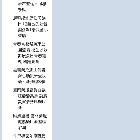
帝君聖誕日追思
祭典
屏縣紀念原住民族
日 唱自己的歌音
樂會8/1泰武國小
登場
青春高校祭屏東公
園登場 校生以歌
舞展祭出青春靈
魂 嗨翻夏暑
嘉義榮欣志工傳愛
齊心助凱米受災
榮民眷清理家園
臺南榮服處賀百歲
江爺爺嵩壽 訪慰
災害潛勢區榮民
眷
颱風過後 雲林榮服
處協榮民眷整理
家園
佳里榮家年度職員