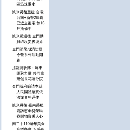
區迅速退水
凱米災後重建 台電
台南+新營2區處
已近全復電 餘16
戶搶修中
凱米颱過後 金門動
員環境災後復原
金門消暑期消防夏
令營系列活動開
跑
抓龍特攻隊：屏東
匯聚力量 共同籌
建創世花蓮分院
金門縣府籲請本縣
人民團體確實依
法辦會務運作
凱米災後 臺南榮服
處訪慰弱勢榮民
眷贈物資暖人心
南二中110週年美食
音樂餐會 五感臺