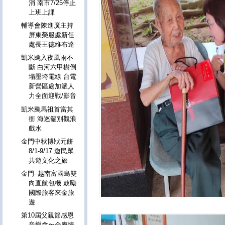
消 南市7/25停止
上班上課
輔導會陳進廣主持
屏東榮服處新任
處長王德維布達
凱米颱入夜風雨不
斷 白河六甲樹倒
塌壓垮電線 台電
新營區處加派人
力全面迎戰/影音
凱米颱馬祖首當其
衝 海巡籲別觀浪
戲水
金門中秋博狀元餅
8/1-9/17 邀民眾
共遊文化之旅
金門–越南富國島雙
向直航包機 鼓勵
國際旅客來金旅
遊
第10屆父親節感恩
音樂會〜金廈情