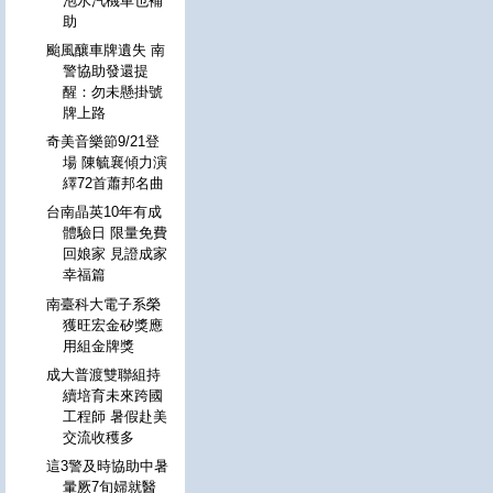
泡水汽機車也補
助
颱風釀車牌遺失 南
警協助發還提
醒：勿未懸掛號
牌上路
奇美音樂節9/21登
場 陳毓襄傾力演
繹72首蕭邦名曲
台南晶英10年有成
體驗日 限量免費
回娘家 見證成家
幸福篇
南臺科大電子系榮
獲旺宏金矽獎應
用組金牌獎
成大普渡雙聯組持
續培育未來跨國
工程師 暑假赴美
交流收穫多
這3警及時協助中暑
暈厥7旬婦就醫