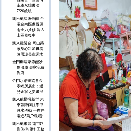
牽緣永續展演
7/26啟航
凱米颱肆虐臺南 台
電台南區處冒風
雨全力搶修 深入
山區修復中
凱米颱襲台 岡山榮
家身心科加班看
診照護長輩需求
金門辦居家節能診
斷服務 專家免費
到府
金門水彩畫協會金
寧鄉所展出：遇
見金寧之美畫展
凱米颱橫掃新營 未
來強降雨往學甲
鹽水移動 一度停
電近3萬戶/影音
凱米颱來襲 南市路
樹倒掉招牌 工務