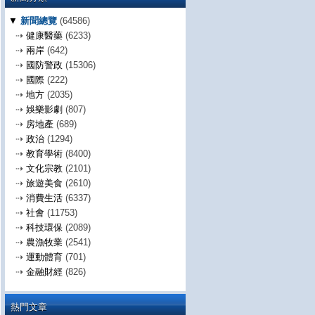
▼
新聞總覽
(64586)
⇢
健康醫藥
(6233)
⇢
兩岸
(642)
⇢
國防警政
(15306)
⇢
國際
(222)
⇢
地方
(2035)
⇢
娛樂影劇
(807)
⇢
房地產
(689)
⇢
政治
(1294)
⇢
教育學術
(8400)
⇢
文化宗教
(2101)
⇢
旅遊美食
(2610)
⇢
消費生活
(6337)
⇢
社會
(11753)
⇢
科技環保
(2089)
⇢
農漁牧業
(2541)
⇢
運動體育
(701)
⇢
金融財經
(826)
熱門文章