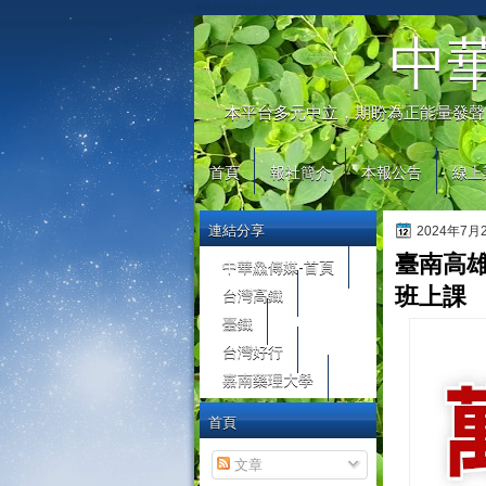
automaty do gier
中
本平台多元中立，期盼為正能量發聲
首頁
報社簡介
本報公告
線上
連結分享
2024年7
臺南高雄
中華鱻傳媒-首頁
台灣高鐵
班上課
臺鐵
台灣好行
嘉南藥理大學
首頁
文章