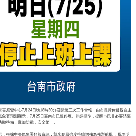
災害應變中心7月24日晚18時30分召開第三次工作會報，由市長黃偉哲親自主
氣象署預測顯示，7月25日臺南市已達停班、停課標準，提醒市民非必要請避
防颱準備，嚴加防颱，安全第一。
示，根據中央氣象署預報資訊，凱米颱風強度持續增強為強烈颱風 ，風雨明