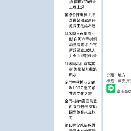
消 南市7/25停止
上班上課
輔導會陳進廣主持
屏東榮服處新任
處長王德維布達
凱米颱入夜風雨不
斷 白河六甲樹倒
塌壓垮電線 台電
新營區處加派人
力全面迎戰/影音
凱米颱馬祖首當其
衝 海巡籲別觀浪
戲水
分類：地方
標籤：萬安演
金門中秋博狀元餅
8/1-9/17 邀民眾
臺南高雄
共遊文化之旅
金門–越南富國島雙
向直航包機 鼓勵
國際旅客來金旅
遊
第10屆父親節感恩
音樂會〜金廈情