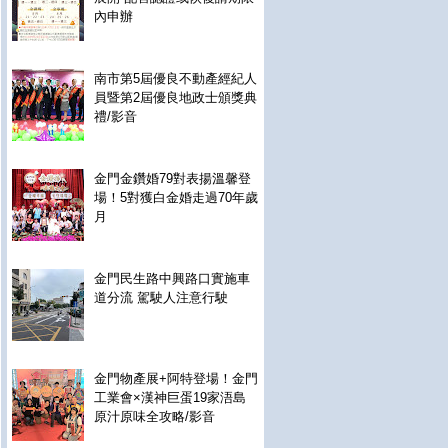
內申辦
南市第5屆優良不動產經紀人
員暨第2屆優良地政士頒獎典
禮/影音
金門金鑽婚79對表揚溫馨登
場！5對獲白金婚走過70年歲
月
金門民生路中興路口實施車
道分流 駕駛人注意行駛
金門物產展+阿特登場！金門
工業會×漢神巨蛋19家浯島
原汁原味全攻略/影音