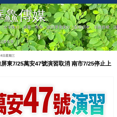
華鱻傳媒
，分享美好、美麗、美學，讓世界更美好！版權所有，非經授權，
記者名單
月24日星期三
屏東7/25萬安47號演習取消 南市7/25停止上