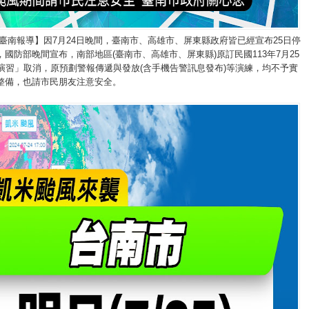
/臺南報導】因7月24日晚間，臺南市、高雄市、屏東縣政府皆已經宣布25日停
國防部晚間宣布，南部地區(臺南市、高雄市、屏東縣)原訂民國113年7月25
號演習」取消，原預劃警報傳遞與發放(含手機告警訊息發布)等演練，均不予實
整備，也請市民朋友注意安全。