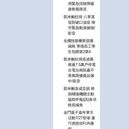
局緊急排除障礙
速恢復路況
凱米颱狂掃 八掌溪
堤防破口溢堤 南
市緊急動員搶險/
影音
全國技能餐飲競賽
揭曉 華德高工學
生包辦第2第4
凱米颱狂掃造成臺
南逾7.5萬戶停電
台電台南區處不
畏風雨修復設備
中/影音
凱米颱造成災損 稅
捐稽徵機關主動
協助申報(請)各項
稅捐減免
金門親子嘉年華主
活動7/27登場 邀
巧虎陪你FUN暑
假