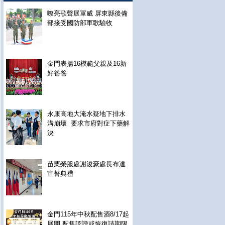
嘹亮歌聲展軍威 屏東縣後備
部接受國防部軍歌驗收
金門表揚16模範父親及16新
好爸爸
永康高地大淹水疑地下排水
溝崩壞 要求市府對症下藥解
決
苗栗榮服處謝浚豪處長布達
宣誓典禮
金門115年中秋配售酒8/17起
展開 配售認證或恢復請期限