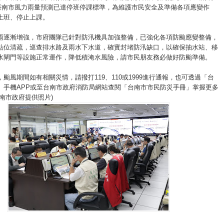
)日臺南市風力雨量預測已達停班停課標準，為維護市民安全及準備各項應變作
上班、停止上課。
雨逐漸增強，市府團隊已針對防汛機具加強整備，已強化各項防颱應變整備，
點位清疏，巡查排水路及雨水下水道，確實封堵防汛缺口，以確保抽水站、移
水閘門等設施正常運作，降低積淹水風險，請市民朋友務必做好防颱準備。
颱風期間如有相關災情，請撥打119、110或1999進行通報，也可透過「台
」手機APP或至台南市政府消防局網站查閱「台南市市民防災手冊」掌握更多
南市政府提供照片)