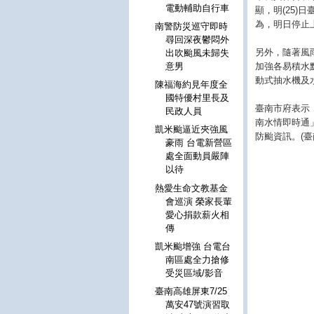
電動輔助自行車
顯，明(25
為，明日停止
南警防災巡守即時
尋回深夜鬱悶外
另外，隨著風
出吹颱風未歸失
加強各易積水
意男
動式抽水機及
陳福海約見年度全
國特優村里長及
臺南市府表示，
民政人員
南水情即時通
凱米颱逼近夾強風
防颱資訊。(臺
豪雨 台電新營區
處全面動員嚴陣
以待
熱愛生命文教基金
會巡演 榮家長輩
愛心捐款薪火相
傳
凱米颱增強 台電台
南區處全力搶修
受災區域/影音
臺南高雄屏東7/25
萬安47號演習取