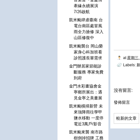
牽緣永續展演
7/26啟航
凱米颱肆虐臺南 台
電台南區處冒風
雨全力搶修 深入
山區修復中
凱米颱襲台 岡山榮
家身心科加班看
at
星期三, 
診照護長輩需求
Labels:
新
金門辦居家節能診
斷服務 專家免費
到府
金門水彩畫協會金
沒有留言:
寧鄉所展出：遇
見金寧之美畫展
發佈留言
凱米颱橫掃新營 未
來強降雨往學甲
鹽水移動 一度停
較新的文章
電近3萬戶/影音
凱米颱來襲 南市路
樹倒掉招牌 工務