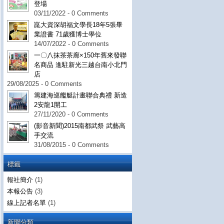
登場
03/11/2022 - 0 Comments
崑大資深胡福文學長18年5張畢
業證書 71歲獲博士學位
14/07/2022 - 0 Comments
一〇八抹茶茶廊×150年舊來發聯
名商品 進駐新光三越台南小北門
店
29/08/2025 - 0 Comments
籌建海巡艦艇計畫聯合典禮 新造
2安龍1開工
27/11/2020 - 0 Comments
(影音新聞)2015南都武祭 武藝高
手交流
31/08/2015 - 0 Comments
標籤
報社簡介
(1)
本報公告
(3)
線上記者名單
(1)
新聞分類