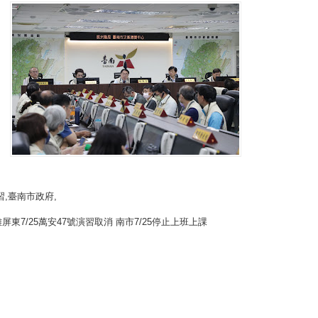
習
,臺南市政府,
屏東7/25萬安47號演習取消 南市7/25停止上班上課