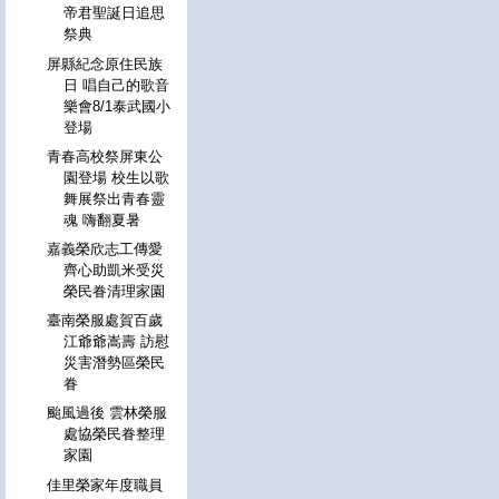
帝君聖誕日追思
祭典
屏縣紀念原住民族
日 唱自己的歌音
樂會8/1泰武國小
登場
青春高校祭屏東公
園登場 校生以歌
舞展祭出青春靈
魂 嗨翻夏暑
嘉義榮欣志工傳愛
齊心助凱米受災
榮民眷清理家園
臺南榮服處賀百歲
江爺爺嵩壽 訪慰
災害潛勢區榮民
眷
颱風過後 雲林榮服
處協榮民眷整理
家園
佳里榮家年度職員