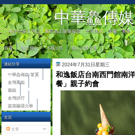
automaty do gier
中華鱻傳媒
本平台多元中立，期盼為正能量發聲，分享美好、美麗、美學，
首頁
報社簡介
本報公告
線上記者名單
連結分享
2024年7月31日星期三
和逸飯店台南西門館南洋
中華鱻傳媒-首頁
台灣高鐵
餐」親子約會
臺鐵
台灣好行
嘉南藥理大學
首頁
文章