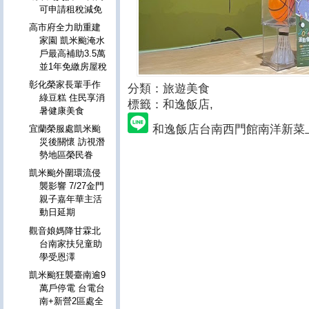
可申請租稅減免
高市府全力助重建
家園 凱米颱淹水
戶最高補助3.5萬
並1年免繳房屋稅
彰化榮家長輩手作
分類：旅遊美食
綠豆糕 住民享消
標籤：和逸飯店
,
暑健康美食
和逸飯店台南西門館南洋新菜
宜蘭榮服處凱米颱
災後關懷 訪視潛
勢地區榮民眷
凱米颱外圍環流侵
襲影響 7/27金門
親子嘉年華主活
動日延期
觀音娘媽降甘霖北
台南家扶兒童助
學受恩澤
凱米颱狂襲臺南逾9
萬戶停電 台電台
南+新營2區處全