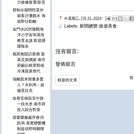
力搶修復電/影音
禁制令期間民眾外
籍客沙灘戲水 海
at
星期三, 7月 31, 2024
巡即往勸離
Labels:
新聞總覽-旅遊美食
金門水試所微觀海
洋小宇宙等環境
教育走讀 歡迎踴
躍報名
沒有留言:
風雨無阻訪菜價 葉
菜災損價揚 南市
發佈留言
府籲以根莖類或
冷凍蔬菜替代
首
強颱凱米雨量多驚
較新的文章
人？水利局：超
越莫拉克
改善安南區安中路
一段水患 南市府
投入綜合對策
苗栗榮服處拜會消
防局 落實聯繫機
制提供即時關懷