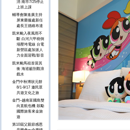
消 南市7/25停止
上班上課
輔導會陳進廣主持
屏東榮服處新任
處長王德維布達
凱米颱入夜風雨不
斷 白河六甲樹倒
塌壓垮電線 台電
新營區處加派人
力全面迎戰/影音
凱米颱馬祖首當其
衝 海巡籲別觀浪
戲水
金門中秋博狀元餅
8/1-9/17 邀民眾
共遊文化之旅
金門–越南富國島雙
向直航包機 鼓勵
國際旅客來金旅
遊
第10屆父親節感恩
音樂會〜金廈情