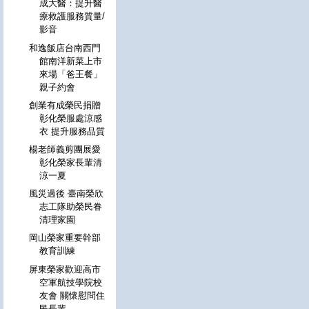
成大醫：提升醫
療救護服務質量/
影音
和逸飯店台南西門
館南洋新菜上市
來場「爸王餐」
親子約會
創業有成榮民捐贈
彰化榮服處涼感
衣 提升服務品質
楊老師義剪團展愛
彰化榮家長輩清
涼一夏
風災過後 臺南榮欣
志工隊助榮民眷
清理家園
岡山榮家重要幹部
教育訓練
屏東榮家歡迎高市
空軍航技學院校
友會 關懷慰問住
民長輩