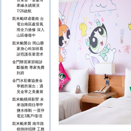
牽緣永續展演
7/26啟航
凱米颱肆虐臺南 台
電台南區處冒風
雨全力搶修 深入
山區修復中
凱米颱襲台 岡山榮
家身心科加班看
診照護長輩需求
金門辦居家節能診
斷服務 專家免費
到府
金門水彩畫協會金
寧鄉所展出：遇
見金寧之美畫展
凱米颱橫掃新營 未
來強降雨往學甲
鹽水移動 一度停
電近3萬戶/影音
凱米颱來襲 南市路
樹倒掉招牌 工務