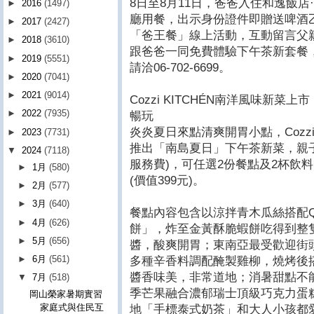
8日至8月11日，爸爸入住和逸飯店·台
►
2016
(1497)
廳用餐，出示身份證件即贈送啤酒乙罐
►
2017
(2427)
「爸王餐」線上活動，互動留言父
►
2018
(3610)
跟爸爸一同免費體驗下午茶新套餐，訂房
►
2019
(5551)
請洽06-702-6699。
►
2020
(7041)
►
2021
(9014)
Cozzi KITCHÉN南洋風味新
►
2022
(7935)
暢玩
炎炎夏日來點清爽開胃小點，Cozzi
►
2023
(7731)
推出「南島夏日」下午茶新菜，親子分
▼
2024
(7118)
服務費)，可任選2份餐點及2杯飲
►
1月
(580)
(價值399元)。
►
2月
(577)
►
3月
(640)
餐點內容包含以涼拌青木瓜絲搭配
►
4月
(626)
餅」，炸至金黃酥脆蝦餅吃得到整
►
5月
(656)
醬，酸爽開胃；東南亞最受歡迎街
►
6月
(561)
多種辛香料調配醃製雞柳，燒烤後
醬香味美，非常道地；消暑甜點不
▼
7月
(518)
季芒果融合濃郁瑞士頂級巧克力蛋
岡山榮家暑期實習
家庭式與住民互
地「手標泰式奶茶」和大人小孩都