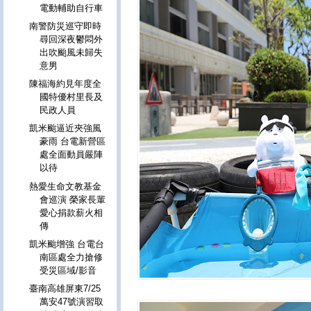
電動輔助自行車
南警防災巡守即時
尋回深夜鬱悶外
出吹颱風未歸失
意男
陳福海約見年度全
國特優村里長及
民政人員
凱米颱逼近夾強風
豪雨 台電新營區
處全面動員嚴陣
以待
熱愛生命文教基金
會巡演 榮家長輩
愛心捐款薪火相
傳
凱米颱增強 台電台
南區處全力搶修
受災區域/影音
臺南高雄屏東7/25
萬安47號演習取