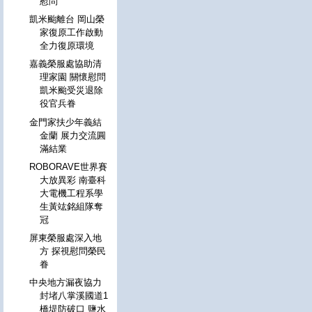
慰問
凱米颱離台 岡山榮
家復原工作啟動
全力復原環境
嘉義榮服處協助清
理家園 關懷慰問
凱米颱受災退除
役官兵眷
金門家扶少年義結
金蘭 展力交流圓
滿結業
ROBORAVE世界賽
大放異彩 南臺科
大電機工程系學
生黃竑銘組隊奪
冠
屏東榮服處深入地
方 探視慰問榮民
眷
中央地方漏夜協力
封堵八掌溪國道1
橋堤防破口 鹽水