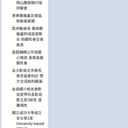
岡山榮家辦叮噹
同樂會
屏東榮服處災後協
助恢復家園
凱米颱過境 臺南榮
服處跨域資源整
合 助榮民眷災後
復原
嘉賢鋼構公司捐愛
心物資 嘉惠嘉義
榮民眷
金大歡迎北市家長
會長協會到訪 雙
方交流順利圓滿
金鼎國小校友會歡
送曾秀玲及歡迎
蔡玉羨2校長 溫
馨感性
國立成功大學成立
全台第1座
University-based