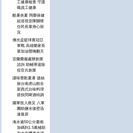
工健康檢查 守護
職員工健康
酷暑炎夏 岡榮保健
組巡視堂隊關懷
住民長輩身心狀
況
佛光盃籃球賽冠亞
軍戰 高雄榮家長
輩加油聲嗨翻天
宜蘭榮服處辦創業
諮詢 助輔導退除
役官兵創業
讓味蕾歡夏暑 捷絲
旅台南虎山館全
新西式台味料理
搭快閃啤酒特調
國軍投入救災 八軍
團助鹽水後壁迅
速復原
淹水逾50公分臺南
加碼到1.5萬補助