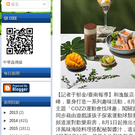
留言
QR CODE
中華鱻傳媒
每日新聞
【記者于郁金/臺南報導】和逸飯店
峰，量身打造一系列趣味活動，8
新聞回顧
主題「COZZI運動會找球趣」闖
►
2013
(2)
同步藉由遊戲讓孩子探索運動球類賽事；
►
2014
(415)
頻道派對歡樂廚房，8月1日起推
►
2015
(1811)
洋風味海陸料理搭配秘製醬汁，道