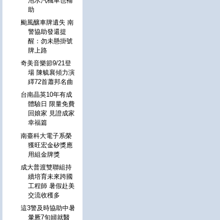
泡水汽機車也補
助
颱風釀車牌遺失 南
警協助發還提
醒：勿未懸掛號
牌上路
奇美音樂節9/21登
場 陳毓襄傾力演
繹72首蕭邦名曲
台南晶英10年有成
體驗日 限量免費
回娘家 見證成家
幸福篇
南臺科大電子系榮
獲旺宏金矽獎應
用組金牌獎
成大普渡雙聯組持
續培育未來跨國
工程師 暑假赴美
交流收穫多
這3警及時協助中暑
暈厥7旬婦就醫