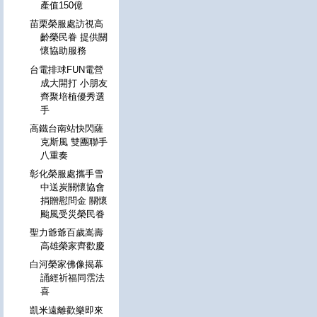
產值150億
苗栗榮服處訪視高
齡榮民眷 提供關
懷協助服務
台電排球FUN電營
成大開打 小朋友
齊聚培植優秀選
手
高鐵台南站快閃薩
克斯風 雙團聯手
八重奏
彰化榮服處攜手雪
中送炭關懷協會
捐贈慰問金 關懷
颱風受災榮民眷
聖力爺爺百歲嵩壽
高雄榮家齊歡慶
白河榮家佛像揭幕
誦經祈福同霑法
喜
凱米遠離歡樂即來