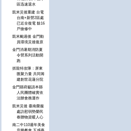
區迅速退水
凱米災後重建 台電
台南+新營2區處
已近全復電 餘16
戶搶修中
凱米颱過後 金門動
員環境災後復原
金門消暑期消防夏
令營系列活動開
跑
抓龍特攻隊：屏東
匯聚力量 共同籌
建創世花蓮分院
金門縣府籲請本縣
人民團體確實依
法辦會務運作
凱米災後 臺南榮服
處訪慰弱勢榮民
眷贈物資暖人心
南二中110週年美食
音樂餐會 五感臺