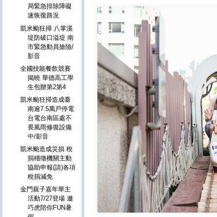
局緊急排除障礙
速恢復路況
凱米颱狂掃 八掌溪
堤防破口溢堤 南
市緊急動員搶險/
影音
全國技能餐飲競賽
揭曉 華德高工學
生包辦第2第4
凱米颱狂掃造成臺
南逾7.5萬戶停電
台電台南區處不
畏風雨修復設備
中/影音
凱米颱造成災損 稅
捐稽徵機關主動
協助申報(請)各項
稅捐減免
金門親子嘉年華主
活動7/27登場 邀
巧虎陪你FUN暑
假