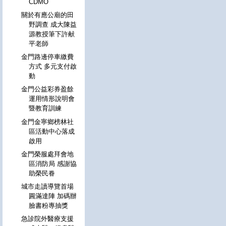
CDMO
關於有應公廟的田
野調查 成大陳益
源教授筆下許献
平老師
金門路邊停車繳費
方式 多元支付啟
動
金門公益彩券盈餘
運用情形說明會
暨教育訓練
金門金寧鄉榜林社
區活動中心落成
啟用
金門榮服處拜會地
區消防局 感謝協
助榮民眷
城市走讀導覽首場
圓滿達陣 加碼辦
臉書粉專抽獎
急診院外醫療支援