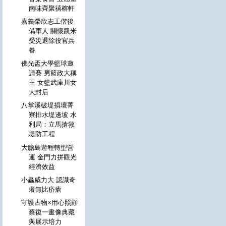
南味齊聚禧榕軒
嘉義榮欣志工偕後
備軍人 關懷凱米
受災退除役官兵
眷
佛光盃大學籃球邀
請賽 男籃政大稱
王 女籃武庫川女
大封后
八掌溪破堤損壞菁
寮排水堤邊坡 水
利局：立馬搶救
堤防工程
大膽島遊程轉型營
運 金門力拼觀光
經濟效益
小蟲威力大 認識奇
癢無比疥瘡
守護古物×用心照顧
蔡復一畫像典藏
與展示培力