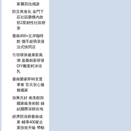
家屬寫信感謝
防災再進化 金門下
莊社區榮獲內政
部2星韌性社區標
章
臺南400×左岸咖啡
館 攜手超萌浪漫
法式快閃店
引領環保健康新風
潮 嘉藥創新研發
DIY酪梨籽沐浴
乳
臺南榮家即時安置
軍眷 官兵安心服
務國家
加乘共好 南美館與
國家級美術館 鏈
結國際深耕在地
經濟部深耕臺南成
果 輔導400家企
業技術升級 帶動