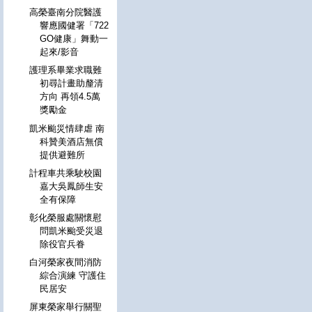
高榮臺南分院醫護
響應國健署「722
GO健康」舞動一
起來/影音
護理系畢業求職難
初尋計畫助釐清
方向 再領4.5萬
獎勵金
凱米颱災情肆虐 南
科贊美酒店無償
提供避難所
計程車共乘駛校園
嘉大吳鳳師生安
全有保障
彰化榮服處關懷慰
問凱米颱受災退
除役官兵眷
白河榮家夜間消防
綜合演練 守護住
民居安
屏東榮家舉行關聖