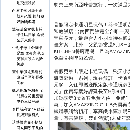
動交流體驗
餐桌上東南亞味蕾旅行，一次滿足
白河榮家因應中颱
凱米來襲 提前做
好防颱準備
暑假限定卡通明星玩偶！與卡通明
雙福基金會敬老關
和逸飯店‧台南西門館是全台唯一
懷住民長輩 送愛
豐富多元，最適合大小朋友待在飯
至屏東榮家
佳方案，此外，父親節當週8月8日至8
中彰榮家生命關懷
KITCHÉN餐廳用餐，且為AMAZZ
樂章 邀專家漫談
免費兌換啤酒乙罐。
安寧療護與高齡
善終
暑假更祭出限定卡通玩偶「飛天小
臺中榮服處溫馨關
懷后里區年長榮
海灘郊遊」系列，現在預訂「卡通明
民眷
元起，入住即贈送限定版卡通玩偶
凱米颱來勢洶洶 金
光」住房專案好評延長至9月30日，
門風災災害應變
加碼享第3位旅客免費入住、免費
中心三級開設
惠，加入AMAZZING CLUB會
金門縣府辦7月份縣
鐵聯票網站預訂，享高鐵車票加購平
長與鄉親有約
量，有害健康，禁止酒駕)(未成年請
這熱警鍥而不捨找
回女同學不見的