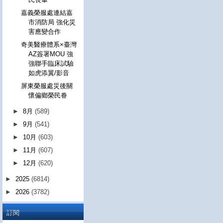
嘉義榮服處連結嘉
市消防局 強化災
害應變合作
奇美醫療體系×臺灣
AZ簽署MOU 強
強聯手臨床試驗
如虎添翼/影音
屏東榮服處災後關
懷偏鄉榮民眷
►
8月
(589)
►
9月
(541)
►
10月
(603)
►
11月
(607)
►
12月
(620)
►
2025
(6814)
►
2026
(3782)
訂閱