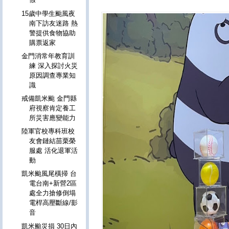
15歲中學生颱風夜
南下訪友迷路 熱
警提供食物協助
購票返家
金門消常年教育訓
練 深入探討火災
原因調查專業知
識
戒備凱米颱 金門縣
府視察肯定養工
所災害應變能力
陸軍官校專科班校
友會鏈結苗栗榮
服處 活化退軍活
動
凱米颱風尾橫掃 台
電台南+新營2區
處全力搶修倒塌
電桿高壓斷線/影
音
凱米颱災損 30日內