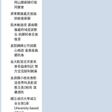
岡山榮家辦叮噹
同樂會
屏東榮服處災後協
助恢復家園
凱米颱過境 臺南榮
服處跨域資源整
合 助榮民眷災後
復原
嘉賢鋼構公司捐愛
心物資 嘉惠嘉義
榮民眷
金大歡迎北市家長
會長協會到訪 雙
方交流順利圓滿
金鼎國小校友會歡
送曾秀玲及歡迎
蔡玉羨2校長 溫
馨感性
國立成功大學成立
全台第1座
University-based