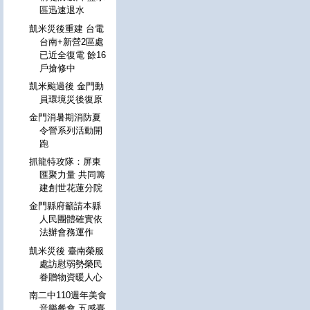
區迅速退水
凱米災後重建 台電
台南+新營2區處
已近全復電 餘16
戶搶修中
凱米颱過後 金門動
員環境災後復原
金門消暑期消防夏
令營系列活動開
跑
抓龍特攻隊：屏東
匯聚力量 共同籌
建創世花蓮分院
金門縣府籲請本縣
人民團體確實依
法辦會務運作
凱米災後 臺南榮服
處訪慰弱勢榮民
眷贈物資暖人心
南二中110週年美食
音樂餐會 五感臺