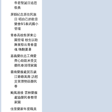
帝君聖誕日追思
祭典
屏縣紀念原住民族
日 唱自己的歌音
樂會8/1泰武國小
登場
青春高校祭屏東公
園登場 校生以歌
舞展祭出青春靈
魂 嗨翻夏暑
嘉義榮欣志工傳愛
齊心助凱米受災
榮民眷清理家園
臺南榮服處賀百歲
江爺爺嵩壽 訪慰
災害潛勢區榮民
眷
颱風過後 雲林榮服
處協榮民眷整理
家園
佳里榮家年度職員