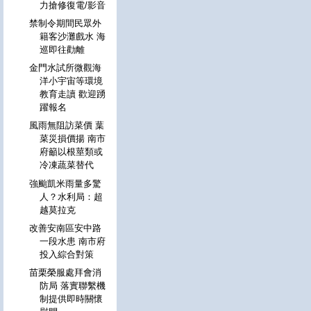
力搶修復電/影音
禁制令期間民眾外
籍客沙灘戲水 海
巡即往勸離
金門水試所微觀海
洋小宇宙等環境
教育走讀 歡迎踴
躍報名
風雨無阻訪菜價 葉
菜災損價揚 南市
府籲以根莖類或
冷凍蔬菜替代
強颱凱米雨量多驚
人？水利局：超
越莫拉克
改善安南區安中路
一段水患 南市府
投入綜合對策
苗栗榮服處拜會消
防局 落實聯繫機
制提供即時關懷