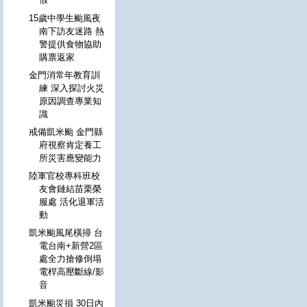
15歲中學生颱風夜
南下訪友迷路 熱
警提供食物協助
購票返家
金門消常年教育訓
練 深入探討火災
原因調查專業知
識
戒備凱米颱 金門縣
府視察肯定養工
所災害應變能力
陸軍官校專科班校
友會鏈結苗栗榮
服處 活化退軍活
動
凱米颱風尾橫掃 台
電台南+新營2區
處全力搶修倒塌
電桿高壓斷線/影
音
凱米颱災損 30日內