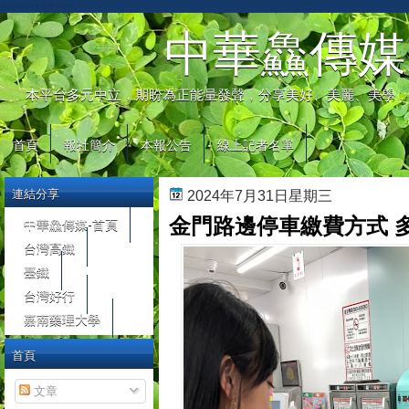
automaty do gier
中華鱻傳媒
本平台多元中立，期盼為正能量發聲，分享美好、美麗、美學，
首頁
報社簡介
本報公告
線上記者名單
連結分享
2024年7月31日星期三
金門路邊停車繳費方式 
中華鱻傳媒-首頁
台灣高鐵
臺鐵
台灣好行
嘉南藥理大學
首頁
文章