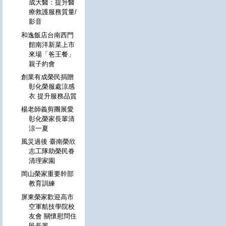
成大醫：提升醫
療救護服務質量/
影音
和逸飯店台南西門
館南洋新菜上市
來場「爸王餐」
親子約會
創業有成榮民捐贈
彰化榮服處涼感
衣 提升服務品質
楊老師義剪團展愛
彰化榮家長輩清
涼一夏
風災過後 臺南榮欣
志工隊助榮民眷
清理家園
岡山榮家重要幹部
教育訓練
屏東榮家歡迎高市
空軍航技學院校
友會 關懷慰問住
民長輩