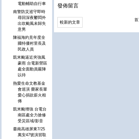
電動輔助自行車
發佈留言
南警防災巡守即時
尋回深夜鬱悶外
首
較新的文章
出吹颱風未歸失
意男
陳福海約見年度全
國特優村里長及
民政人員
凱米颱逼近夾強風
豪雨 台電新營區
處全面動員嚴陣
以待
熱愛生命文教基金
會巡演 榮家長輩
愛心捐款薪火相
傳
凱米颱增強 台電台
南區處全力搶修
受災區域/影音
臺南高雄屏東7/25
萬安47號演習取