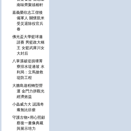
南味齊聚禧榕軒
嘉義榮欣志工偕後
備軍人 關懷凱米
受災退除役官兵
眷
佛光盃大學籃球邀
請賽 男籃政大稱
王 女籃武庫川女
大封后
八掌溪破堤損壞菁
寮排水堤邊坡 水
利局：立馬搶救
堤防工程
大膽島遊程轉型營
運 金門力拼觀光
經濟效益
小蟲威力大 認識奇
癢無比疥瘡
守護古物×用心照顧
蔡復一畫像典藏
與展示培力