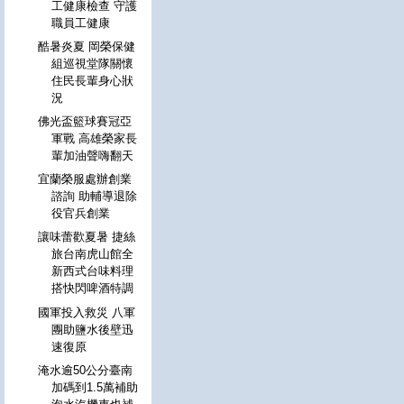
工健康檢查 守護
職員工健康
酷暑炎夏 岡榮保健
組巡視堂隊關懷
住民長輩身心狀
況
佛光盃籃球賽冠亞
軍戰 高雄榮家長
輩加油聲嗨翻天
宜蘭榮服處辦創業
諮詢 助輔導退除
役官兵創業
讓味蕾歡夏暑 捷絲
旅台南虎山館全
新西式台味料理
搭快閃啤酒特調
國軍投入救災 八軍
團助鹽水後壁迅
速復原
淹水逾50公分臺南
加碼到1.5萬補助