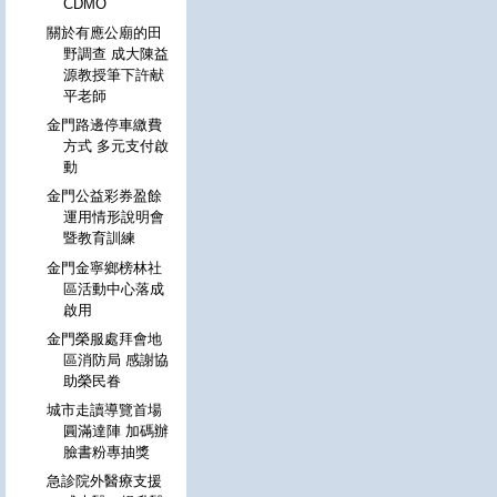
CDMO
關於有應公廟的田
野調查 成大陳益
源教授筆下許献
平老師
金門路邊停車繳費
方式 多元支付啟
動
金門公益彩券盈餘
運用情形說明會
暨教育訓練
金門金寧鄉榜林社
區活動中心落成
啟用
金門榮服處拜會地
區消防局 感謝協
助榮民眷
城市走讀導覽首場
圓滿達陣 加碼辦
臉書粉專抽獎
急診院外醫療支援