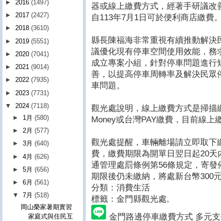
►
2016
(1497)
器或線上繳費方式，經著手研議改
►
2017
(2427)
自113年7月1日可於便利商店繳費
►
2018
(3610)
縣長陳福海非常重視有續推動解決
►
2019
(5551)
議優化現有停車空間使用效能，務
►
2020
(7041)
成立專案小組，針對停車問題進行
►
2021
(9014)
善，以提高停車周轉率及解決民眾
►
2022
(7935)
車問題。
►
2023
(7731)
▼
2024
(7118)
觀光處說明，線上繳費方式是掃描繳
►
1月
(580)
Money或台灣PAY繳費，目前線
►
2月
(577)
觀光處提醒，車輛離場請立即取下
►
3月
(640)
費，繳費期限為開單日翌日起20天
►
4月
(626)
通管理處罰條例第56條規定，寄
►
5月
(656)
期限後仍未繳納，將處新台幣300
►
6月
(561)
分類：消費生活
▼
7月
(518)
標籤：金門縣觀光處
,
岡山榮家暑期實習
金門路邊停車繳費方式 多元
家庭式與住民互