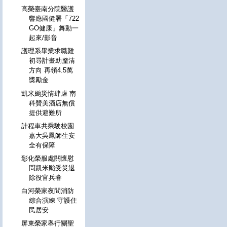
高榮臺南分院醫護
響應國健署「722
GO健康」舞動一
起來/影音
護理系畢業求職難
初尋計畫助釐清
方向 再領4.5萬
獎勵金
凱米颱災情肆虐 南
科贊美酒店無償
提供避難所
計程車共乘駛校園
嘉大吳鳳師生安
全有保障
彰化榮服處關懷慰
問凱米颱受災退
除役官兵眷
白河榮家夜間消防
綜合演練 守護住
民居安
屏東榮家舉行關聖