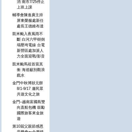
消 南市7/25停止
上班上課
輔導會陳進廣主持
屏東榮服處新任
處長王德維布達
凱米颱入夜風雨不
斷 白河六甲樹倒
塌壓垮電線 台電
新營區處加派人
力全面迎戰/影音
凱米颱馬祖首當其
衝 海巡籲別觀浪
戲水
金門中秋博狀元餅
8/1-9/17 邀民眾
共遊文化之旅
金門–越南富國島雙
向直航包機 鼓勵
國際旅客來金旅
遊
第10屆父親節感恩
音樂會〜金廈情