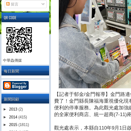
留言
QR CODE
中華鱻傳媒
每日新聞
【記者于郁金/金門報導】金門路
新聞回顧
費了！金門縣長陳福海重視優化現
便利的停車服務。為此觀光處加強
►
2013
(2)
的全家便利商店、統一超商(7-11
►
2014
(415)
►
2015
(1811)
觀光處表示，本縣自110年9月1