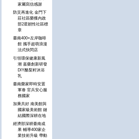
家屬寫信感謝
防災再進化 金門下
莊社區榮獲內政
部2星韌性社區標
章
臺南400×左岸咖啡
館 攜手超萌浪漫
法式快閃店
引領環保健康新風
潮 嘉藥創新研發
DIY酪梨籽沐浴
乳
臺南榮家即時安置
軍眷 官兵安心服
務國家
加乘共好 南美館與
國家級美術館 鏈
結國際深耕在地
經濟部深耕臺南成
果 輔導400家企
業技術升級 帶動