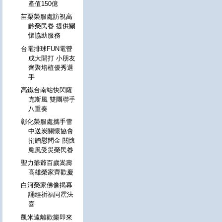
產值150億
苗栗榮服處訪視高
齡榮民眷 提供關
懷協助服務
台電排球FUN電營
成大開打 小朋友
齊聚培植優秀選
手
高鐵台南站快閃薩
克斯風 雙團聯手
八重奏
彰化榮服處攜手雪
中送炭關懷協會
捐贈慰問金 關懷
颱風受災榮民眷
聖力爺爺百歲嵩壽
高雄榮家齊歡慶
白河榮家佛像揭幕
誦經祈福同霑法
喜
凱米遠離歡樂即來