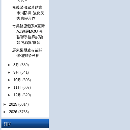
嘉義榮服處連結嘉
市消防局 強化災
害應變合作
奇美醫療體系×臺灣
AZ簽署MOU 強
強聯手臨床試驗
如虎添翼/影音
屏東榮服處災後關
懷偏鄉榮民眷
►
8月
(589)
►
9月
(541)
►
10月
(603)
►
11月
(607)
►
12月
(620)
►
2025
(6814)
►
2026
(3763)
訂閱