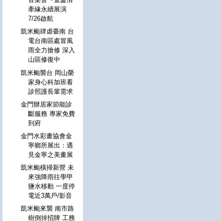
牽緣永續展演
7/26啟航
凱米颱肆虐臺南 台
電台南區處冒風
雨全力搶修 深入
山區修復中
凱米颱襲台 岡山榮
家身心科加班看
診照護長輩需求
金門辦居家節能診
斷服務 專家免費
到府
金門水彩畫協會金
寧鄉所展出：遇
見金寧之美畫展
凱米颱橫掃新營 未
來強降雨往學甲
鹽水移動 一度停
電近3萬戶/影音
凱米颱來襲 南市路
樹倒掉招牌 工務