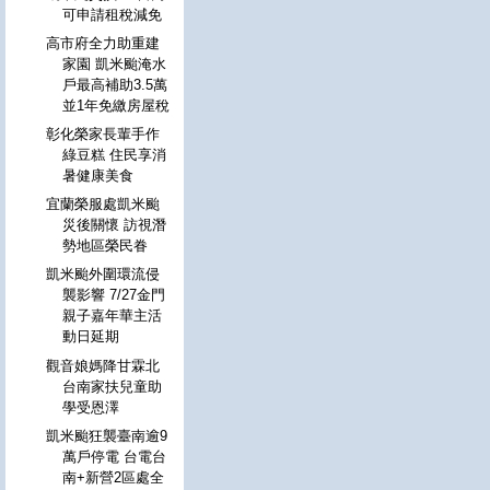
可申請租稅減免
高市府全力助重建
家園 凱米颱淹水
戶最高補助3.5萬
並1年免繳房屋稅
彰化榮家長輩手作
綠豆糕 住民享消
暑健康美食
宜蘭榮服處凱米颱
災後關懷 訪視潛
勢地區榮民眷
凱米颱外圍環流侵
襲影響 7/27金門
親子嘉年華主活
動日延期
觀音娘媽降甘霖北
台南家扶兒童助
學受恩澤
凱米颱狂襲臺南逾9
萬戶停電 台電台
南+新營2區處全