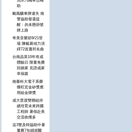
泡水汽機車也補
助
颱風釀車牌遺失 南
警協助發還提
醒：勿未懸掛號
牌上路
奇美音樂節9/21登
場 陳毓襄傾力演
繹72首蕭邦名曲
台南晶英10年有成
體驗日 限量免費
回娘家 見證成家
幸福篇
南臺科大電子系榮
獲旺宏金矽獎應
用組金牌獎
成大普渡雙聯組持
續培育未來跨國
工程師 暑假赴美
交流收穫多
這3警及時協助中暑
暈厥7旬婦就醫