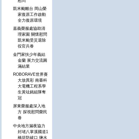
慰問
凱米颱離台 岡山榮
家復原工作啟動
全力復原環境
嘉義榮服處協助清
理家園 關懷慰問
凱米颱受災退除
役官兵眷
金門家扶少年義結
金蘭 展力交流圓
滿結業
ROBORAVE世界賽
大放異彩 南臺科
大電機工程系學
生黃竑銘組隊奪
冠
屏東榮服處深入地
方 探視慰問榮民
眷
中央地方漏夜協力
封堵八掌溪國道1
橋堤防破口 鹽水