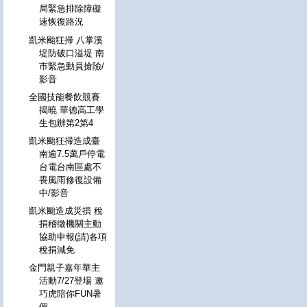
局緊急排除障礙
速恢復路況
凱米颱狂掃 八掌溪
堤防破口溢堤 南
市緊急動員搶險/
影音
全國技能餐飲競賽
揭曉 華德高工學
生包辦第2第4
凱米颱狂掃造成臺
南逾7.5萬戶停電
台電台南區處不
畏風雨修復設備
中/影音
凱米颱造成災損 稅
捐稽徵機關主動
協助申報(請)各項
稅捐減免
金門親子嘉年華主
活動7/27登場 邀
巧虎陪你FUN暑
假