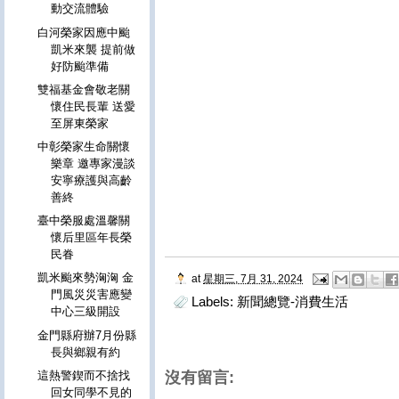
動交流體驗
白河榮家因應中颱
凱米來襲 提前做
好防颱準備
雙福基金會敬老關
懷住民長輩 送愛
至屏東榮家
中彰榮家生命關懷
樂章 邀專家漫談
安寧療護與高齡
善終
臺中榮服處溫馨關
懷后里區年長榮
民眷
凱米颱來勢洶洶 金
at
星期三, 7月 31, 2024
門風災災害應變
Labels:
新聞總覽-消費生活
中心三級開設
金門縣府辦7月份縣
長與鄉親有約
這熱警鍥而不捨找
沒有留言:
回女同學不見的