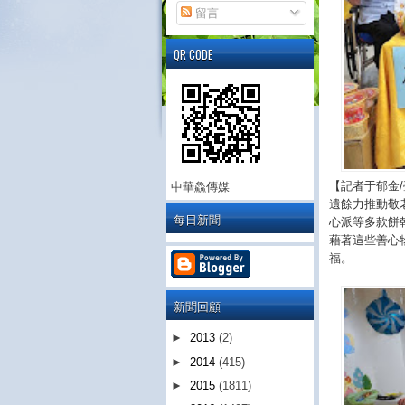
留言
QR CODE
【記者于郁金
中華鱻傳媒
遺餘力推動敬
每日新聞
心派等多款餅
藉著這些善心
福。
新聞回顧
►
2013
(2)
►
2014
(415)
►
2015
(1811)