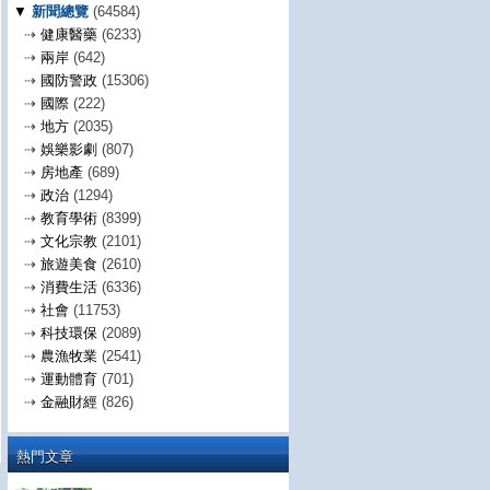
▼
新聞總覽
(64584)
⇢
健康醫藥
(6233)
⇢
兩岸
(642)
⇢
國防警政
(15306)
⇢
國際
(222)
⇢
地方
(2035)
⇢
娛樂影劇
(807)
⇢
房地產
(689)
⇢
政治
(1294)
⇢
教育學術
(8399)
⇢
文化宗教
(2101)
⇢
旅遊美食
(2610)
⇢
消費生活
(6336)
⇢
社會
(11753)
⇢
科技環保
(2089)
⇢
農漁牧業
(2541)
⇢
運動體育
(701)
⇢
金融財經
(826)
熱門文章