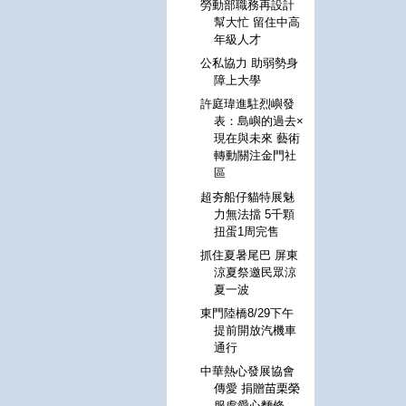
勞動部職務再設計
幫大忙 留住中高
年級人才
公私協力 助弱勢身
障上大學
許庭瑋進駐烈嶼發
表：島嶼的過去×
現在與未來 藝術
轉動關注金門社
區
超夯船仔貓特展魅
力無法擋 5千顆
扭蛋1周完售
抓住夏暑尾巴 屏東
涼夏祭邀民眾涼
夏一波
東門陸橋8/29下午
提前開放汽機車
通行
中華熱心發展協會
傳愛 捐贈苗栗榮
服處愛心麵條