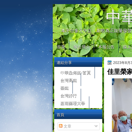
automaty do gier
中
本平台多元中立，期盼為正能量發聲
首頁
報社簡介
本報公告
線上
連結分享
2023年8
佳里榮
中華鱻傳媒-首頁
台灣高鐵
臺鐵
台灣好行
嘉南藥理大學
首頁
文章