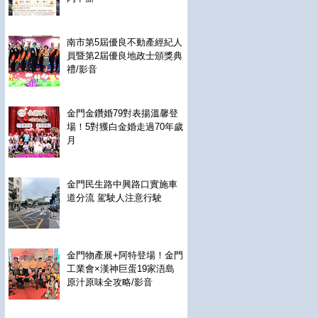
南市第5屆優良不動產經紀人
員暨第2屆優良地政士頒獎典
禮/影音
金門金鑽婚79對表揚溫馨登
場！5對獲白金婚走過70年歲
月
金門民生路中興路口實施車
道分流 駕駛人注意行駛
金門物產展+阿特登場！金門
工業會×漢神巨蛋19家浯島
原汁原味全攻略/影音