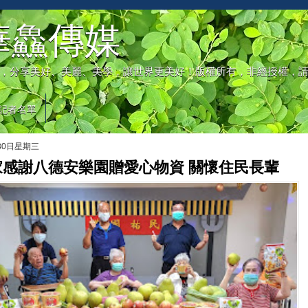
華鱻傳媒
，分享美好、美麗、美學，讓世界更美好！版權所有，非經授權，
記者名單
月30日星期三
家感謝八德安樂園贈愛心物資 關懷住民長輩