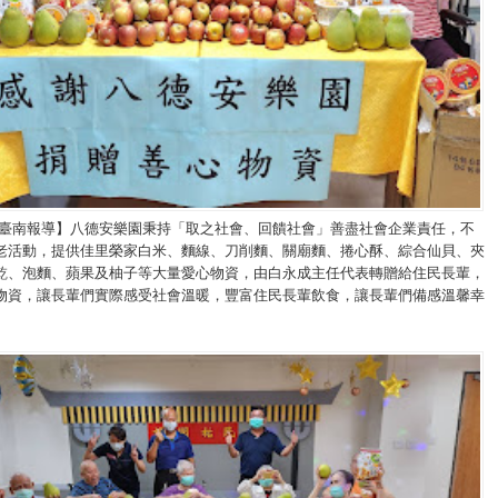
/臺南報導】八德安樂園秉持「取之社會、回饋社會」善盡社會企業責任，不
老活動，提供佳里榮家白米、麵線、刀削麵、關廟麵、捲心酥、綜合仙貝、夾
乾、泡麵、蘋果及柚子等大量愛心物資，由白永成主任代表轉贈給住民長輩，
物資，讓長輩們實際感受社會溫暖，豐富住民長輩飲食，讓長輩們備感溫馨幸