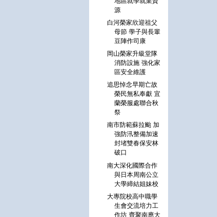
地區就學就業資
源
白河榮家欣迎祖父
母節 學子與長輩
豆陣作司康
岡山榮家升級堂隊
消防設施 強化家
區安全維護
追思悼念早期亡故
榮民無私奉獻 宜
蘭榮服處聯合秋
祭
南市防範蘇拉颱 加
強防汛整備加速
封堵雙春保安林
破口
南大深化國際合作
與日本周南公立
大學締結姐妹校
大專院校高中職學
生會交流培力工
作坊 齊聚南應大