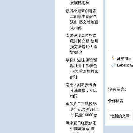
展演撼雨神
新興小迎新創意讚
二胡掌中劇融合
演出 藝文體驗薪
火相傳
南警破獲桌遊館暗
藏賭博交易 德州
撲克賭場10人送
辦/影音
at
星期三, 
芋見好滋味 新營舊
Labels:
廍社區手作特色
小吃 重溫農村家
鄉味
南應大副教授陳香
沒有留言:
伶油畫展：女氏
物語
發佈留言
金酒八二三戰役65
週年紀念酒9月上
市 限量16000盒
較新的文章
屏東夏日狂歡祭雨
中圓滿落幕 逾