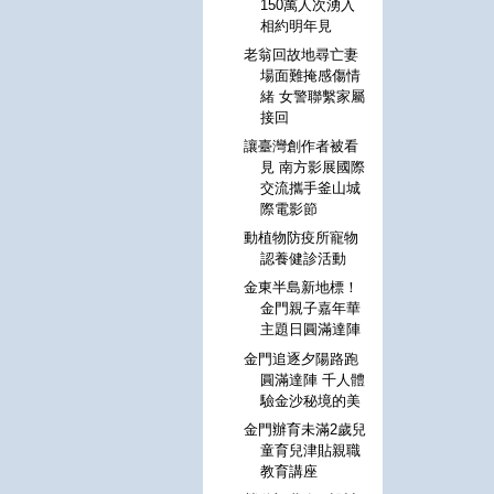
150萬人次湧入
相約明年見
老翁回故地尋亡妻
場面難掩感傷情
緒 女警聯繫家屬
接回
讓臺灣創作者被看
見 南方影展國際
交流攜手釜山城
際電影節
動植物防疫所寵物
認養健診活動
金東半島新地標！
金門親子嘉年華
主題日圓滿達陣
金門追逐夕陽路跑
圓滿達陣 千人體
驗金沙秘境的美
金門辦育未滿2歲兒
童育兒津貼親職
教育講座