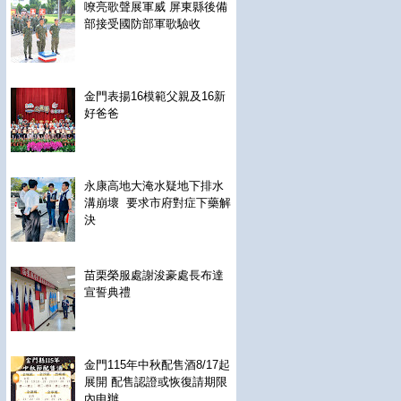
嘹亮歌聲展軍威 屏東縣後備
部接受國防部軍歌驗收
金門表揚16模範父親及16新
好爸爸
永康高地大淹水疑地下排水
溝崩壞 要求市府對症下藥解
決
苗栗榮服處謝浚豪處長布達
宣誓典禮
金門115年中秋配售酒8/17起
展開 配售認證或恢復請期限
內申辦