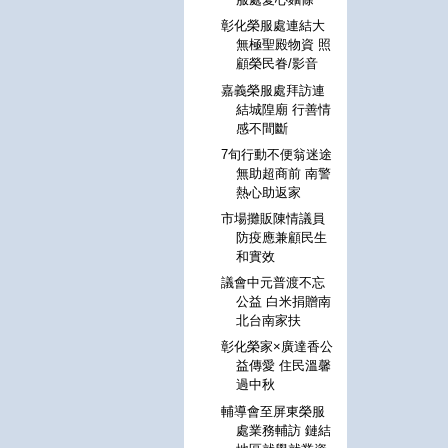
彰化榮服處連結大
無極聖殿物資 照
顧榮民眷/影音
嘉義榮服處拜訪連
結城隍廟 行善情
感不間斷
7旬行動不便翁迷途
無助超商前 南警
熱心助返家
市場攤販陳情議員
防疫應兼顧民生
和實效
議會中元普渡不忘
公益 白米捐贈南
北台南家扶
彰化榮家×廣達香公
益傳愛 住民溫馨
過中秋
輔導會至屏東榮服
處業務輔訪 鏈結