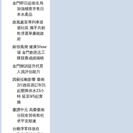
金門即日起衛生局
加強稽查市售日
本水產品
政風處宣導列車巡
迴社區 攜手共創
乾淨選舉廉能政
府
銀領風潮 健康Show
場 金門創意志工
隊競賽成績揭曉
金門辦訓提升托育
人員評估能力
因蘇拉颱影響 臺南
2行政區原訂8/31
起壓降供水23小
時 延至9/5起實
施
慶讚中元 高榮臺南
分院依習俗祭祀
求平安順遂
台糖淨零排放在