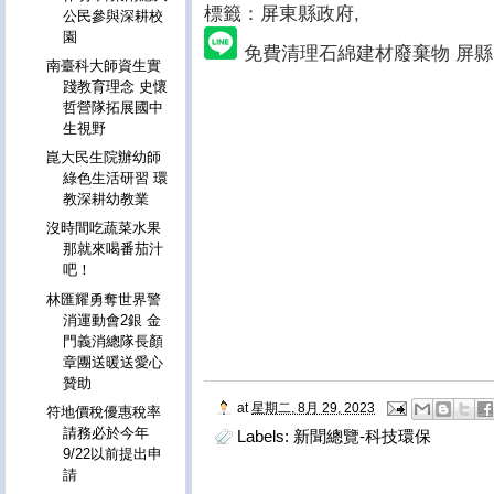
標籤：屏東縣政府
,
公民參與深耕校
園
免費清理石綿建材廢棄物 屏
南臺科大師資生實
踐教育理念 史懷
哲營隊拓展國中
生視野
崑大民生院辦幼師
綠色生活研習 環
教深耕幼教業
沒時間吃蔬菜水果
那就來喝番茄汁
吧！
林匯耀勇奪世界警
消運動會2銀 金
門義消總隊長顏
章團送暖送愛心
贊助
at
星期二, 8月 29, 2023
符地價稅優惠稅率
請務必於今年
Labels:
新聞總覽-科技環保
9/22以前提出申
請