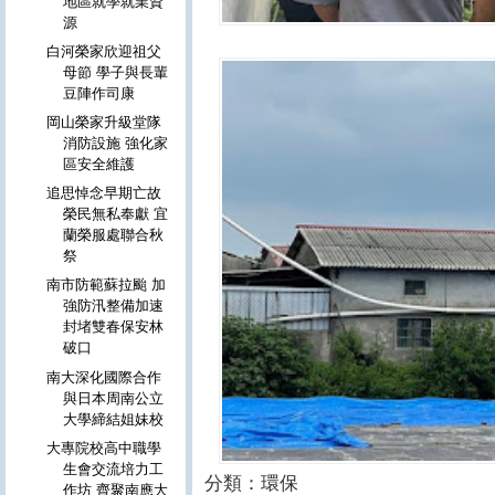
地區就學就業資
源
白河榮家欣迎祖父
母節 學子與長輩
豆陣作司康
岡山榮家升級堂隊
消防設施 強化家
區安全維護
追思悼念早期亡故
榮民無私奉獻 宜
蘭榮服處聯合秋
祭
南市防範蘇拉颱 加
強防汛整備加速
封堵雙春保安林
破口
南大深化國際合作
與日本周南公立
大學締結姐妹校
大專院校高中職學
生會交流培力工
分類：環保
作坊 齊聚南應大