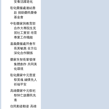
安養活躍老化
彰化榮服處連結善
款 捐助榮民榮眷
基金會
中彰榮家與教育部
合作大專院生見
習社工實習 培育
專業工作職能
嘉義榮服處拜會市
長黃敏惠 全方位
深化合作關係
榮家失智長輩發揮
集體創作 共同美
化環境
彰化榮家中元普渡
祭英魂 緬懷先人
祈福平安
高雄榮家中元祭祀
祭悼亡故榮民先
進
住民動姿動姿 高雄