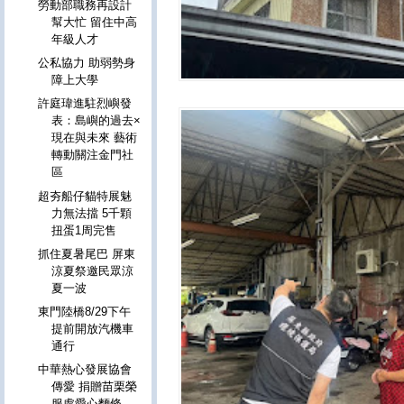
勞動部職務再設計
幫大忙 留住中高
年級人才
公私協力 助弱勢身
障上大學
許庭瑋進駐烈嶼發
表：島嶼的過去×
現在與未來 藝術
轉動關注金門社
區
超夯船仔貓特展魅
力無法擋 5千顆
扭蛋1周完售
抓住夏暑尾巴 屏東
涼夏祭邀民眾涼
夏一波
東門陸橋8/29下午
提前開放汽機車
通行
中華熱心發展協會
傳愛 捐贈苗栗榮
服處愛心麵條