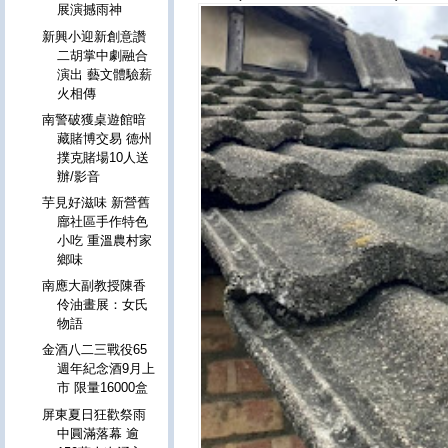
展演撼雨神
新興小迎新創意讚
二胡掌中劇融合
演出 藝文體驗薪
火相傳
南警破獲桌遊館暗
藏賭博交易 德州
撲克賭場10人送
辦/影音
芋見好滋味 新營舊
廍社區手作特色
小吃 重溫農村家
鄉味
南應大副教授陳香
伶油畫展：女氏
物語
金酒八二三戰役65
週年紀念酒9月上
市 限量16000盒
屏東夏日狂歡祭雨
中圓滿落幕 逾