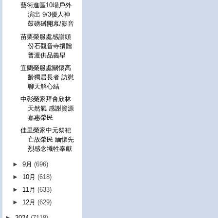
藝術進區10場戶外
演出 9/3優人神
鼓磅礡開幕/影音
苗栗榮服處感謝頭
份石觀音寺捐贈
普渡供品義舉
宜蘭榮服處關懷高
齡獨居長者 訪慰
聊天解心結
中彰榮家拜會欣林
天然氣 感謝資源
嘉惠榮民
佳里榮家中元祭祀
亡故榮民 緬懷先
烈感念犧牲奉獻
►
9月
(696)
►
10月
(618)
►
11月
(633)
►
12月
(629)
►
2024
(7118)