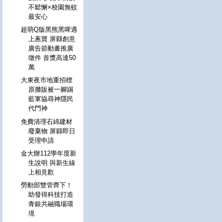
不鬆懈×校園無蚊
最安心
超萌Q版黑熊黑啤遇
上蔥寶 屏縣創意
廣告節動畫推廣
徵件 首獎高達50
萬
大東夜市地重招標
原攤販被一腳踢
藍軍協尋神隱民
代門神
免費清理石綿建材
廢棄物 屏縣即日
受理申請
金大辦112學年度新
生說明 與新生線
上相見歡
勞動部雙管齊下！
助發得科技打造
青銀共融職場環
境