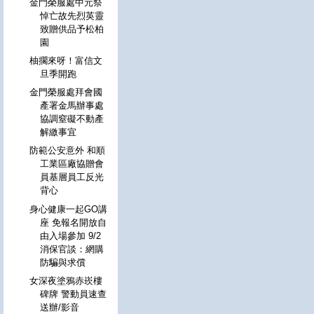
金門榮服處中元祭
悼亡故先烈英靈
致贈供品予松柏
園
柚擱來呀！富信文
旦季開跑
金門榮服處拜會國
產署金馬辦事處
協調窒礙不動產
解繳事宜
防範公安意外 和順
工業區廠協贈會
員基層員工反光
背心
身心健康一起GO講
座 免報名開放自
由入場參加 9/2
消保官談：網購
防騙與求償
女深夜塗鴉赤崁樓
碑牌 警動員速查
送辦/影音