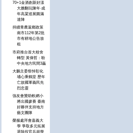
70+1金酒創新好漾
大膽翻玩陳年·成
年高粱巡展圓滿
達陣
持續青農返鄉政策
南市112年第2批
市有耕地公告放
租
市府推台首大校舍
轉型 黃偉哲：盼
中央地方民間3贏
大鵬主委祭悼彰化
埔心乘鶴堂 歷年
亡故國軍義民先
烈忠靈
強友會贊助軟網小
將出國參賽 臺南
好夥伴支持地方
藝文團隊
榮服處拜會嘉義大
學 爭取多元拓展
退除役官兵就學