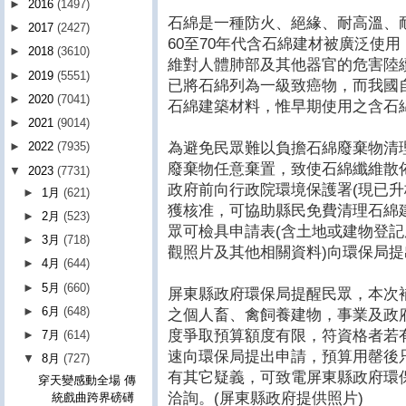
►
2016
(1497)
石綿是一種防火、絕緣、耐高溫、
►
2017
(2427)
60至70年代含石綿建材被廣泛使
►
2018
(3610)
維對人體肺部及其他器官的危害陸續
►
2019
(5551)
已將石綿列為一級致癌物，而我國
►
2020
(7041)
石綿建築材料，惟早期使用之含石
►
2021
(9014)
為避免民眾難以負擔石綿廢棄物清
►
2022
(7935)
廢棄物任意棄置，致使石綿纖維散
▼
2023
(7731)
政府前向行政院環境保護署(現已升
►
1月
(621)
獲核准，可協助縣民免費清理石綿
►
2月
(523)
眾可檢具申請表(含土地或建物登
►
3月
(718)
觀照片及其他相關資料)向環保局
►
4月
(644)
►
5月
(660)
屏東縣政府環保局提醒民眾，本次
►
6月
(648)
之個人畜、禽飼養建物，事業及政府
度爭取預算額度有限，符資格者若
►
7月
(614)
速向環保局提出申請，預算用罄後
▼
8月
(727)
有其它疑義，可致電屏東縣政府環保局(0
穿天變感動全場 傳
洽詢。(屏東縣政府提供照片)
統戲曲跨界磅礡