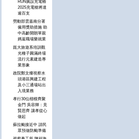
RUN廣設充電樁
2025充電槍將達
逾百支
勞動部雲嘉南分署
僱用獎助措施 助
中高齡開朗單親
媽返職場樂就業
崑大旅遊系培訓觀
光種子圓滿終場
流行元素建造專
業形象
政院鄭文燦視察水
頭港區興建工程
及小三通場站出
入境業務
孝行30位楷模齊聚
金門 吳容輝：見
賢思齊 讓孝從心
做起
蘇拉颱接近中 請民
眾預做防颱準備
視察養工所 陳福海