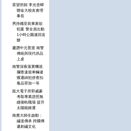
眾望所歸 李光杏蟬
聯金大校友會理
事長
男持繩至前東家欲
犯案 警全員出動
1小時公園逮回送
辦
慶讚中元普渡 南警
傳統與現代供品
上桌
南警深夜落實機巡
攔查違規車輛逮
獲通緝犯併查扣
毒品罪加一等
崑大電子所郭威豪
考取專業證照無
縫接軌職場 提升
太陽能維運
南應大師生啟動：
繡道傳承 跨國傳
遞刺繡文化