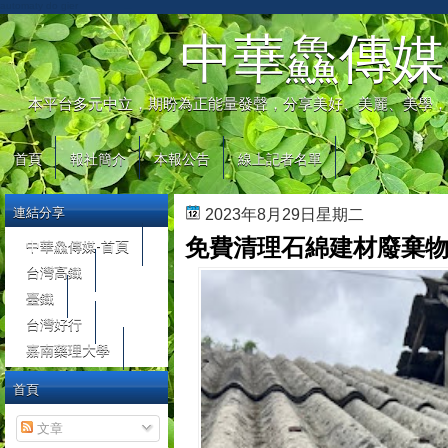
automaty do gier
中華鱻傳媒
本平台多元中立，期盼為正能量發聲，分享美好、美麗、美學，
首頁
報社簡介
本報公告
線上記者名單
連結分享
2023年8月29日星期二
免費清理石綿建材廢棄物
中華鱻傳媒-首頁
台灣高鐵
臺鐵
台灣好行
嘉南藥理大學
首頁
文章