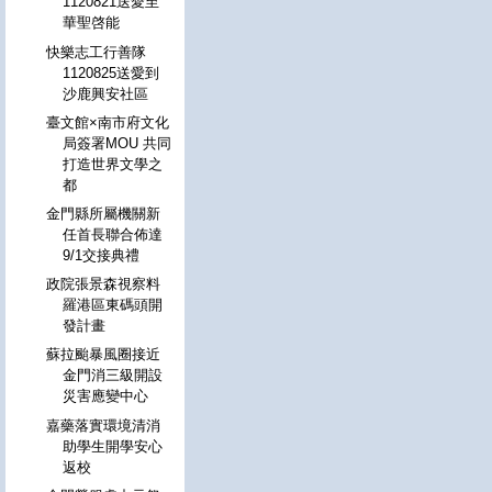
1120821送愛至
華聖啓能
快樂志工行善隊
1120825送愛到
沙鹿興安社區
臺文館×南市府文化
局簽署MOU 共同
打造世界文學之
都
金門縣所屬機關新
任首長聯合佈達
9/1交接典禮
政院張景森視察料
羅港區東碼頭開
發計畫
蘇拉颱暴風圈接近
金門消三級開設
災害應變中心
嘉藥落實環境清消
助學生開學安心
返校