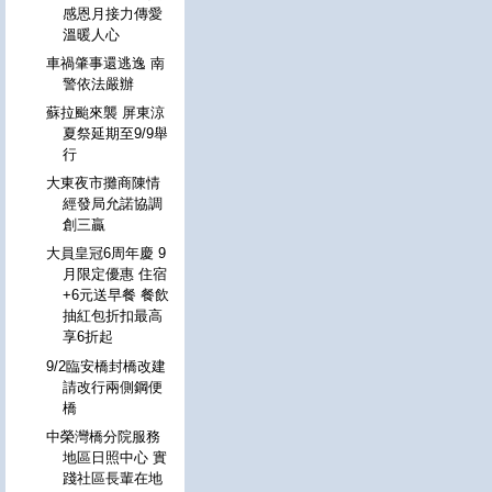
感恩月接力傳愛
溫暖人心
車禍肇事還逃逸 南
警依法嚴辦
蘇拉颱來襲 屏東涼
夏祭延期至9/9舉
行
大東夜市攤商陳情
經發局允諾協調
創三贏
大員皇冠6周年慶 9
月限定優惠 住宿
+6元送早餐 餐飲
抽紅包折扣最高
享6折起
9/2臨安橋封橋改建
請改行兩側鋼便
橋
中榮灣橋分院服務
地區日照中心 實
踐社區長輩在地