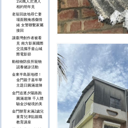
150萬人次湧入
相約明年見
老翁回故地尋亡妻
場面難掩感傷情
緒 女警聯繫家屬
接回
讓臺灣創作者被看
見 南方影展國際
交流攜手釜山城
際電影節
動植物防疫所寵物
認養健診活動
金東半島新地標！
金門親子嘉年華
主題日圓滿達陣
金門追逐夕陽路跑
圓滿達陣 千人體
驗金沙秘境的美
金門辦育未滿2歲兒
童育兒津貼親職
教育講座