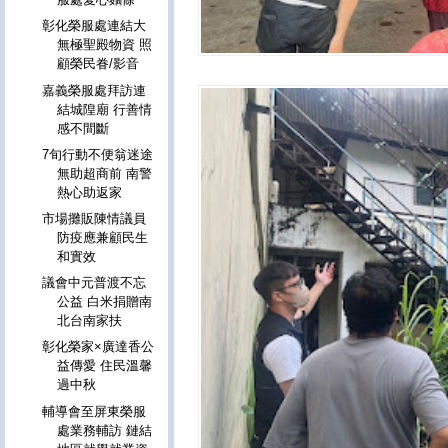
彰化榮服處連結大
無極聖殿物資 照
顧榮民眷/影音
嘉義榮服處拜訪連
結城隍廟 行善情
感不間斷
7旬行動不便翁迷途
無助超商前 南警
熱心助返家
市場攤販陳情議員
防疫應兼顧民生
和實效
議會中元普渡不忘
公益 白米捐贈南
北台南家扶
彰化榮家×廣達香公
益傳愛 住民溫馨
過中秋
輔導會至屏東榮服
處業務輔訪 鏈結