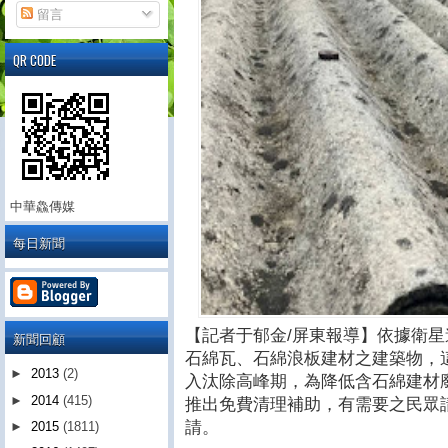
留言
QR CODE
中華鱻傳媒
每日新聞
【記者于郁金/屏東報導】依據衛星
新聞回顧
石綿瓦、石綿浪板建材之建築物，
►
2013
(2)
入汰除高峰期，為降低含石綿建材
►
2014
(415)
推出免費清理補助，有需要之民眾
請。
►
2015
(1811)