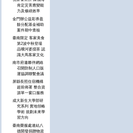
肯定災害應變能
力及修繕效率
金門辦公益彩券盈
餘分配基金補助
案件期中查核
臺南限定 客家美食
第2波中秋登場
品嚐河婆擂茶 認
識大馬客家文化
南市府邀夥伴網絡
召開防制人口販
運協調聯繫會議
屏縣長照住宿機構
超前佈署 整合資
源單一窗口服務
成大新生大學部研
究系列 實地領略
學術 規劃未來學
習方向
臺南榮服處連結八
德開發捐贈物資