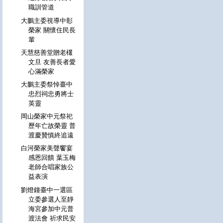
職訓管道
大鵬主委視導中彰
榮家 關懷住民長
輩
天慧慈善堂贈老欉
文旦 友善長者愛
心滿榮家
大鵬主委祭悼臺中
忠烈祠忠勇將士
英靈
岡山榮家中元祭祀
歷年亡故榮靈 普
渡慶贊慎終追遠
白河榮家美聲饗宴
感恩回饋 葉玉梅
老師合唱家族公
益表演
劉燈鐘臺中一選區
立委參選人至靜
海宮參加中元普
渡法會 祈求民安