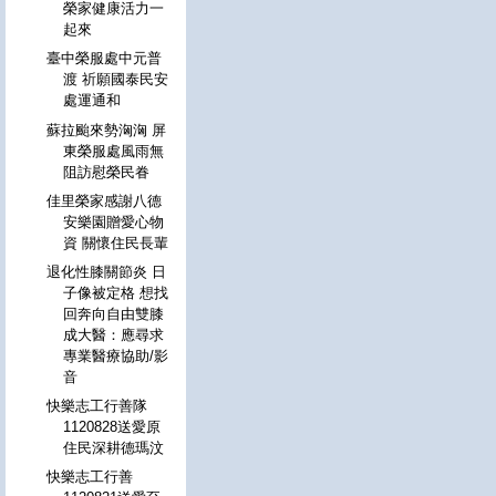
榮家健康活力一
起來
臺中榮服處中元普
渡 祈願國泰民安
處運通和
蘇拉颱來勢洶洶 屏
東榮服處風雨無
阻訪慰榮民眷
佳里榮家感謝八德
安樂園贈愛心物
資 關懷住民長輩
退化性膝關節炎 日
子像被定格 想找
回奔向自由雙膝
成大醫：應尋求
專業醫療協助/影
音
快樂志工行善隊
1120828送愛原
住民深耕德瑪汶
快樂志工行善