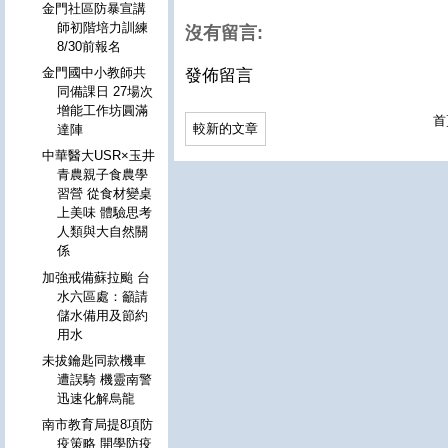
金門社區防暴宣講
師初階培力訓練
沒有留言:
8/30前報名
金門國中小教師共
發佈留言
同備課日 27場次
增能工作坊圓滿
首
較新的文章
達陣
中華醫大USR×玉井
青農親子食農學
習營 從食材變桌
上美味 體驗思考
人類與大自然關
係
加強戒備蘇拉颱 台
水六區處：籲請
儲水備用及節約
用水
未拔鑰匙同款機車
遭誤騎 機靈南警
迅速化解烏龍
南市教育局提8項防
疫策略 開學防疫