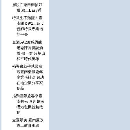
屏稅在家申辦抽好
禮 線上Easy辦
特教生不難懂！臺
南開發9/1上線：
普師特教專業增
能平臺
金酒59.2度感恩釀
老廠陳高特調酒
體 敬一群 淬煉出
和平時代英雄
輔導會就學就業處
蒞臺南榮服處年
度業務輔訪 參訪
在地企業分享家
食品
推動國際旅客來臺
南觀光 喜迎越南
峴港包機首航啟
動
全臺最美 臺南廉政
志工教育訓練