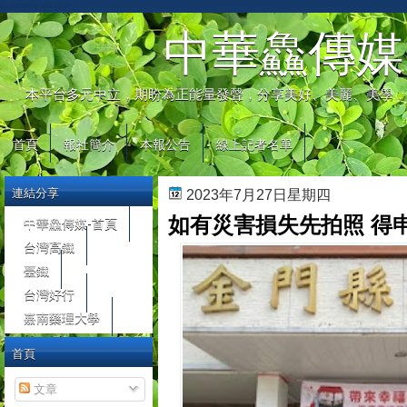
automaty do gier
中華鱻傳媒
本平台多元中立，期盼為正能量發聲，分享美好、美麗、美學，
首頁
報社簡介
本報公告
線上記者名單
連結分享
2023年7月27日星期四
如有災害損失先拍照 得
中華鱻傳媒-首頁
台灣高鐵
臺鐵
台灣好行
嘉南藥理大學
首頁
文章