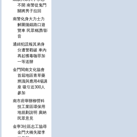
不開 南警從鬼門
關將男子拉回
南警化身大力士力
解圍拋錨路口遊
覽車 民眾稱讚/影
音
通緝犯謊報其弟身
分遭警戳破 車內
再起獲毒咖罪加
一等送辦
金門閩南文化協會
首屆地區青草藥
辨識與應用4場講
座 吸引近300人
參加
南市府舉辦柳營科
技工業區環保用
地規劃說明 廣納
民眾意見
金寧3社區志工協尋
金門大橋失蹤李