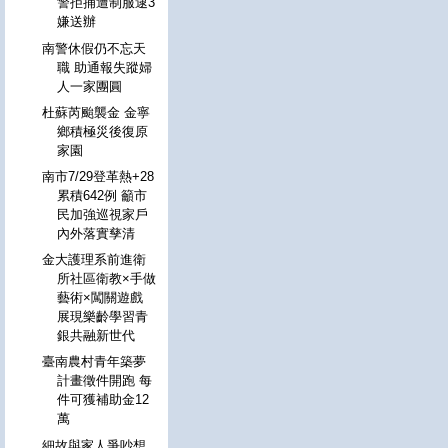
警拒捕遭制服逮3
嫌送辦
南警休假仍不忘天
職 助通報失蹤婦
人一家團圓
杜蘇芮颱襲金 金寧
鄉積極災後復原
家園
南市7/29登革熱+28
累積642例 籲市
民加強巡視家戶
內外落實孳清
金大護理系前進衛
所社區衛教×手做
藝術×闖關遊戲
展現樂齡學習青
銀共融新世代
臺南農村青年築夢
計畫徵件開跑 每
件可獲補助金12
萬
細故與家人爭吵想