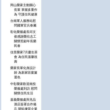
岡山榮家主動關心
長輩 掌握多重作
為 守護住民健康
台南軍人服務站慰
問國軍官兵眷屬
彰化榮服處長邱文
俊感謝榮欣志工
關懷照顧年長榮
民眷
佳里榮家7月慶生茶
會 為住民溫馨祝
壽
榮家長輩化身設計
師 為新家區窗簾
選色
中彰榮家歡迎南投
榮服處到訪 慰問
關懷住民生活
嘉義榮服處與兆品
酒店簽署合作備
忘 開拓優質企業