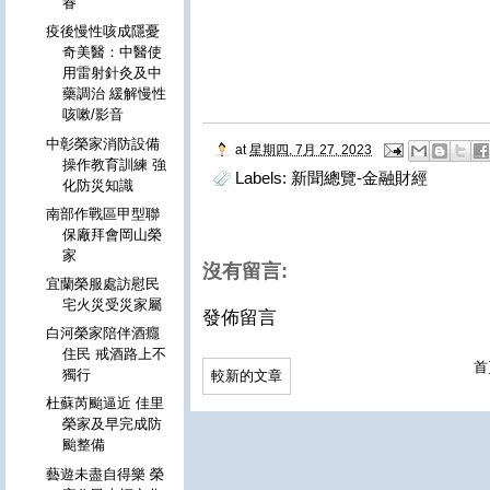
眷
疫後慢性咳成隱憂
奇美醫：中醫使
用雷射針灸及中
藥調治 緩解慢性
咳嗽/影音
中彰榮家消防設備
at
星期四, 7月 27, 2023
操作教育訓練 強
Labels:
新聞總覽-金融財經
化防災知識
南部作戰區甲型聯
保廠拜會岡山榮
家
沒有留言:
宜蘭榮服處訪慰民
宅火災受災家屬
發佈留言
白河榮家陪伴酒癮
住民 戒酒路上不
首
獨行
較新的文章
杜蘇芮颱逼近 佳里
榮家及早完成防
颱整備
藝遊未盡自得樂 榮