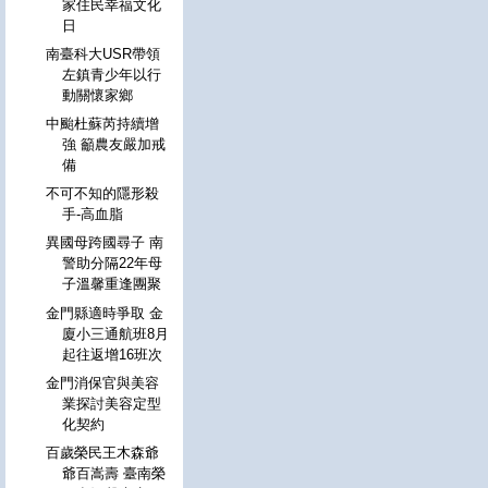
家住民幸福文化
日
南臺科大USR帶領
左鎮青少年以行
動關懷家鄉
中颱杜蘇芮持續增
強 籲農友嚴加戒
備
不可不知的隱形殺
手-高血脂
異國母跨國尋子 南
警助分隔22年母
子溫馨重逢團聚
金門縣適時爭取 金
廈小三通航班8月
起往返增16班次
金門消保官與美容
業探討美容定型
化契約
百歲榮民王木森爺
爺百嵩壽 臺南榮