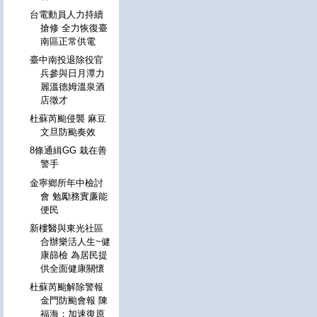
台電動員人力持續
搶修 全力恢復臺
南區正常供電
臺中南投退除役官
兵參與日月潭力
麗溫德姆溫泉酒
店徵才
杜蘇芮颱侵襲 麻豆
文旦防颱奏效
8條通緝GG 栽在善
警手
金寧鄉所年中檢討
會 勉勵務實廉能
便民
新樓醫與東光社區
合辦樂活人生~健
康篩檢 為居民提
供全面健康關懷
杜蘇芮颱解除警報
金門防颱會報 陳
福海：加速復原