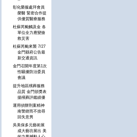
彰化榮服處拜會員
榮醫 緊密合作提
供優質醫療服務
杜蘇芮颱觸及金 各
單位全力應變搶
救災害
杜蘇芮颱來襲 7/27
金門縣府公告最
新交通資訊
金門召開年度第1次
性騷擾防治委員
會議
提升地區殯葬服務
品質 金門頒獎表
揚殯葬評鑑績優
運用偵辦刑案精神
南警鍥而不捨尋
回失意男
吳美保多元藝術展
成大藝坊展出 美
的力量撼動人心