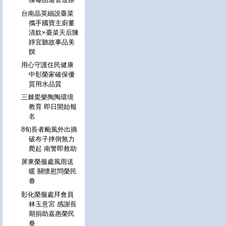
台南晶英細說臺菜
攜手國寶主廚董
清欽×臺菜天后陳
靜宜聽故事品美
饌
用心守護住民健康
中彰榮家確保優
質用水品質
三棘鱟樂陶陶環境
教育 即日開始報
名
8旬長者颱風外出摘
破布子摔倒無力
爬起 南警即救助
屏東榮服處風雨送
暖 關懷慰問榮民
眷
彰化榮服處拜會員
林玉意宮 感謝長
期捐助嘉惠榮民
眷