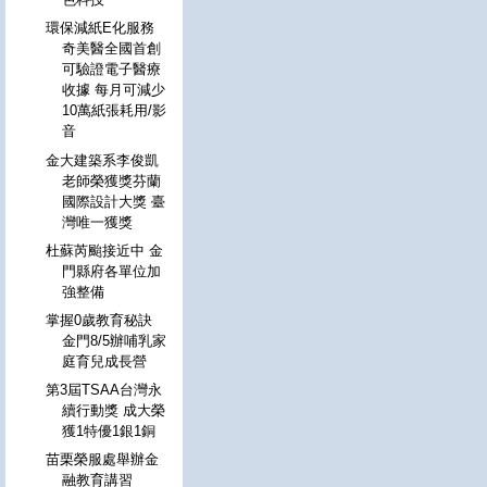
環保減紙E化服務
奇美醫全國首創
可驗證電子醫療
收據 每月可減少
10萬紙張耗用/影
音
金大建築系李俊凱
老師榮獲獎芬蘭
國際設計大獎 臺
灣唯一獲獎
杜蘇芮颱接近中 金
門縣府各單位加
強整備
掌握0歲教育秘訣
金門8/5辦哺乳家
庭育兒成長營
第3屆TSAA台灣永
續行動獎 成大榮
獲1特優1銀1銅
苗栗榮服處舉辦金
融教育講習