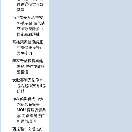
再創退役官兵好
職涯
白河榮家配合萬安
46號演習 住民防
空疏散避難消防
自衛編組演練
高雄榮家健康講座
守護健康提升住
民免疫力
榮家千歲採購樂趣
無窮 購物復健銀
髮樂活
女歡喜聊天亂停車
包內起獲安毒8包
送辦
海科館與佛光山佛
陀紀念館簽署
MOU 齊展資源共
享 開創臺灣博館
新局面/影音
西拉雅牛肉湯太好