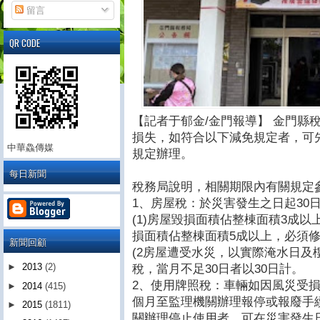
留言
QR CODE
【記者于郁金/金門報導】 金門縣
損失，如符合以下減免規定者，可
中華鱻傳媒
規定辦理。
每日新聞
稅務局說明，相關期限內有關規定
1、房屋稅：於災害發生之日起30
(1)房屋毀損面積佔整棟面積3成
損面積佔整棟面積5成以上，必須
新聞回顧
(2房屋遭受水災，以實際淹水日及
►
2013
(2)
稅，當月不足30日者以30日計。
2、使用牌照稅：車輛如因風災受
►
2014
(415)
個月至監理機關辦理報停或報廢手
►
2015
(1811)
關辦理停止使用者，可在災害發生