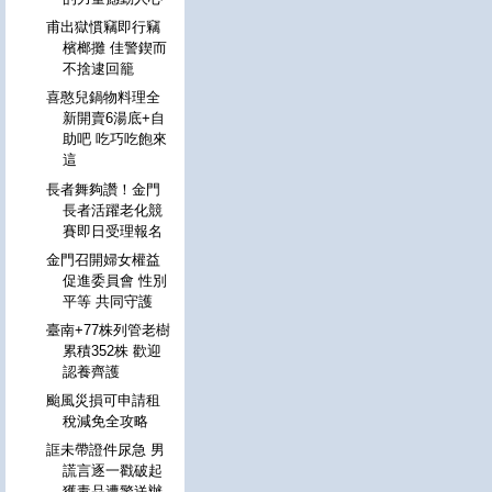
甫出獄慣竊即行竊
檳榔攤 佳警鍥而
不捨逮回籠
喜憨兒鍋物料理全
新開賣6湯底+自
助吧 吃巧吃飽來
這
長者舞夠讚！金門
長者活躍老化競
賽即日受理報名
金門召開婦女權益
促進委員會 性別
平等 共同守護
臺南+77株列管老樹
累積352株 歡迎
認養齊護
颱風災損可申請租
稅減免全攻略
誆未帶證件尿急 男
謊言逐一戳破起
獲毒品遭警送辦