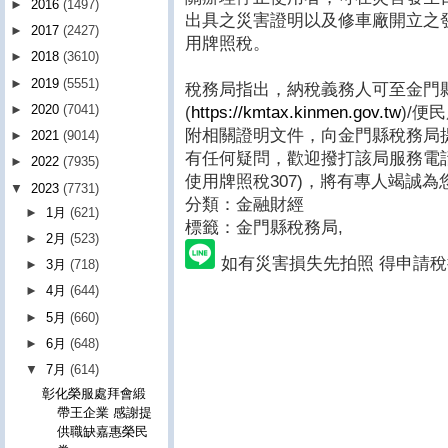
►
2016
(1497)
出具之災害證明以及修車廠開立之
►
2017
(2427)
用牌照稅。
►
2018
(3610)
►
2019
(5551)
稅務局指出，納稅義務人可至金門
►
2020
(7041)
(
https://kmtax.kinmen.gov.tw
)/便
附相關證明文件，向金門縣稅務局
►
2021
(9014)
有任何疑問，歡迎撥打該局服務電話(08
►
2022
(7935)
使用牌照稅307)，將有專人竭誠為
▼
2023
(7731)
分類：金融財經
►
1月
(621)
標籤：金門縣稅務局
,
►
2月
(523)
如有災害損失先拍照 得申請
►
3月
(718)
►
4月
(644)
►
5月
(660)
►
6月
(648)
▼
7月
(614)
彰化榮服處拜會緞
帶王企業 感謝提
供職缺嘉惠榮民