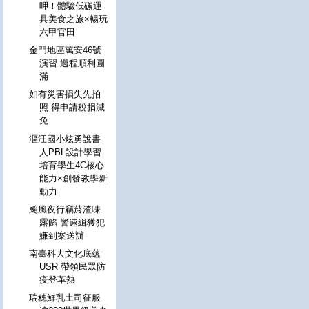
呷！體驗低碳運
具美食之旅×暢玩
六甲官田
金門地區萬安46號
演習 過程順利圓
滿
如有災害損失先拍
照 得申請稅捐減
免
漚汪國小炫勇說書
人PBL設計學習
培育學生4C核心
能力×創發教學新
動力
颱風夜行竊菸渣味
露餡 警速緝獲犯
嫌到案送辦
南臺科大文化底蘊
USR 帶領民眾防
疫登革熱
瑞穗鮮乳土司征服