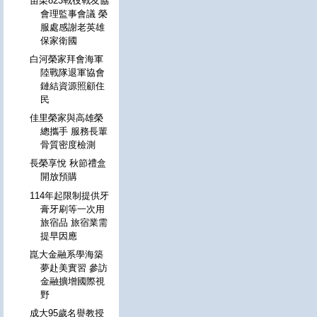
苗栗823戰役戰友協
會理監事會議 榮
服處感謝老英雄
保家衛國
白河榮家拜會海軍
陸戰隊退軍協會
鏈結資源照顧住
民
佳里榮家與高雄榮
總攜手 服務長輩
骨質密度檢測
長榮享悅 秋節禮盒
開放預購
114年起限制提供牙
膏牙刷等一次用
旅宿品 旅宿業需
提早因應
崑大金融系學海築
夢赴美實習 參訪
金融擴增國際視
野
成大95歲名譽教授