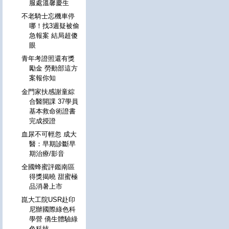
服處溫馨慶生
不老騎士忘機車停
哪！找3週疑被偷
急報案 結局超傻
眼
青年考證照還有獎
勵金 勞動部這方
案報你知
金門家扶感謝童綜
合醫開課 37學員
基本救命術證書
完成授證
血尿不可輕忽 成大
醫：早期診斷早
期治療/影音
全國蜂蜜評鑑南區
得獎揭曉 甜蜜極
品消暑上市
崑大工院USR赴印
尼辦國際綠色科
學營 僑生體驗綠
色科技