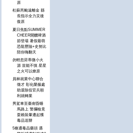
原
杜蘇芮颱遠離金 縣
長指示全力災後
復原
夏日焦點SUMMER
CHEER開醺啤酒
節登場 暑假最萌
恐龍歷險+史努比
陪你嗨翻天
勿輕忽菸蒂微小火
源 豈能不慎 星星
之火可以燎原
員林就業中心聯合
徵才 彰化榮服處
助退除役官兵順
利就轉業
男駕車至臺南昏睡
馬路上 警攔檢竟
耍賴裝暈遭起獲
毒品送辦
5條通毒品藥頭 遇