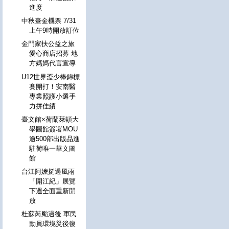
進度
中秋臺金機票 7/31
上午9時開放訂位
金門家扶公益之旅
愛心商店招募 地
方媽媽代言宣導
U12世界盃少棒錦標
賽開打！安南醫
專業照護小選手
力拼佳績
臺文館×荷蘭萊頓大
學圖館簽署MOU
逾500部出版品進
駐荷唯一華文圖
館
台江阿嬤挺過風雨
「開江紀」展覽
下週全面重新開
放
杜蘇芮颱過後 軍民
動員環境災後復