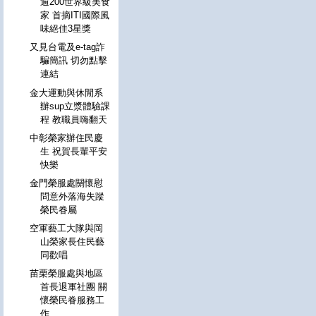
逾200世界級美食
家 首摘ITI國際風
味絕佳3星獎
又見台電及e-tag詐
騙簡訊 切勿點擊
連結
金大運動與休閒系
辦sup立漿體驗課
程 教職員嗨翻天
中彰榮家辦住民慶
生 祝賀長輩平安
快樂
金門榮服處關懷慰
問意外落海失蹤
榮民眷屬
空軍藝工大隊與岡
山榮家長住民藝
同歡唱
苗栗榮服處與地區
首長退軍社團 關
懷榮民眷服務工
作