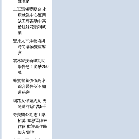
姓老翁
上班還領獎勵金 永
康就業中心運用
缺工專案助中高
齡姐妹花順利就
業
豐原太平洋藝術與
時尚購物雙重饗
宴
雲林家扶新學期助
學告急！尚缺250
萬
蜂蜜營養價值高 郭
綜合醫告訴不知
道秘密
網路女伴遊約見 男
險遭詐騙1萬5千
奇美醫43期志工隊
招募 邀您逗陣來
作伙 歡迎新住民
加入/影音