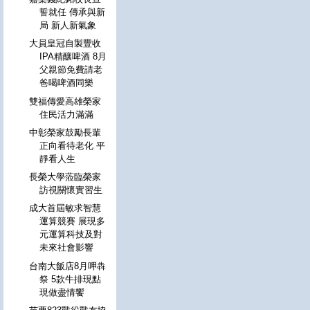
誓就任 傳承與新
局 新人新氣象
大員皇冠自製豐收
IPA精釀啤酒 8月
父親節免費請老
爸喝啤酒同樂
雙福傳愛高雄榮家
住民活力滿滿
中彰榮家鼓勵長輩
正向看待老化 平
靜看人生
長榮大學蒞臨榮家
訪視關懷實習生
成大首屆敏求智慧
運算競賽 展現多
元運算科技及對
未來社會影響
台南大飯店8月呷犇
祭 5款牛排現點
現做盡情饗