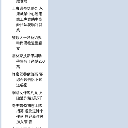
姓老翁
上班還領獎勵金 永
康就業中心運用
缺工專案助中高
齡姐妹花順利就
業
豐原太平洋藝術與
時尚購物雙重饗
宴
雲林家扶新學期助
學告急！尚缺250
萬
蜂蜜營養價值高 郭
綜合醫告訴不知
道秘密
網路女伴遊約見 男
險遭詐騙1萬5千
奇美醫43期志工隊
招募 邀您逗陣來
作伙 歡迎新住民
加入/影音