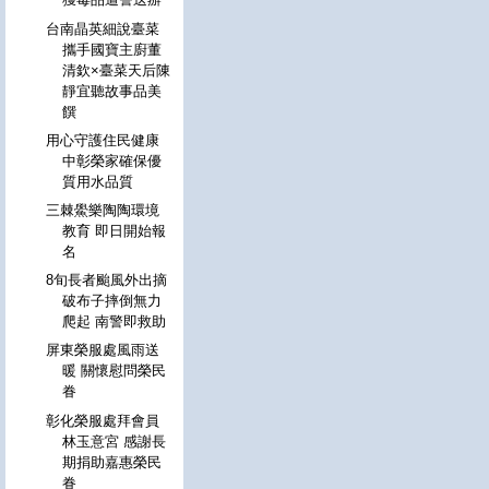
台南晶英細說臺菜
攜手國寶主廚董
清欽×臺菜天后陳
靜宜聽故事品美
饌
用心守護住民健康
中彰榮家確保優
質用水品質
三棘鱟樂陶陶環境
教育 即日開始報
名
8旬長者颱風外出摘
破布子摔倒無力
爬起 南警即救助
屏東榮服處風雨送
暖 關懷慰問榮民
眷
彰化榮服處拜會員
林玉意宮 感謝長
期捐助嘉惠榮民
眷