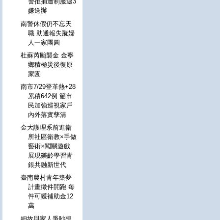
警拒捕遭制服逮3
嫌送辦
南警休假仍不忘天
職 助通報失蹤婦
人一家團圓
杜蘇芮颱襲金 金寧
鄉積極災後復原
家園
南市7/29登革熱+28
累積642例 籲市
民加強巡視家戶
內外落實孳清
金大護理系前進衛
所社區衛教×手做
藝術×闖關遊戲
展現樂齡學習青
銀共融新世代
臺南農村青年築夢
計畫徵件開跑 每
件可獲補助金12
萬
細故與家人爭吵想