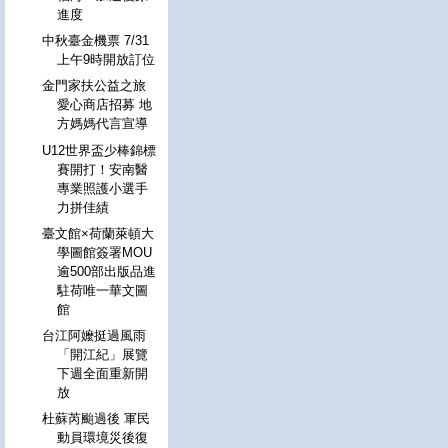
進度
中秋臺金機票 7/31
上午9時開放訂位
金門家扶公益之旅
愛心商店招募 地
方媽媽代言宣導
U12世界盃少棒錦標
賽開打！安南醫
專業照護小選手
力拼佳績
臺文館×荷蘭萊頓大
學圖館簽署MOU
逾500部出版品進
駐荷唯一華文圖
館
台江阿嬤挺過風雨
「開江紀」展覽
下週全面重新開
放
杜蘇芮颱過後 軍民
動員環境災後復