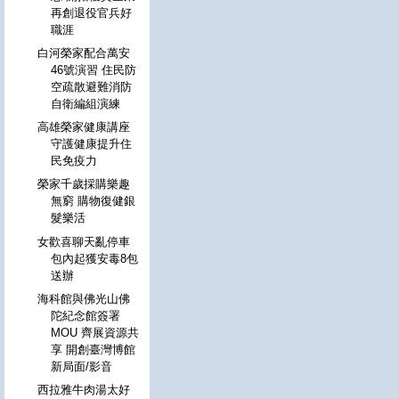
再創退役官兵好
職涯
白河榮家配合萬安
46號演習 住民防
空疏散避難消防
自衛編組演練
高雄榮家健康講座
守護健康提升住
民免疫力
榮家千歲採購樂趣
無窮 購物復健銀
髮樂活
女歡喜聊天亂停車
包內起獲安毒8包
送辦
海科館與佛光山佛
陀紀念館簽署
MOU 齊展資源共
享 開創臺灣博館
新局面/影音
西拉雅牛肉湯太好