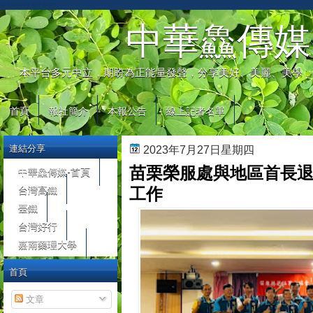
automaty do gier
中華鱻傳媒
本平台多元中立，期盼為正能量發聲，分享美好、美麗、美學，
首頁
報社簡介
本報公告
線上記者名單
連結分享
2023年7月27日星期四
苗栗榮服處與地區首長退
中華鱻傳媒-首頁
台灣高鐵
工作
臺鐵
台灣好行
嘉南藥理大學
首頁
文章