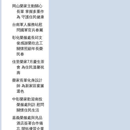
岡山榮家主動關心
長輩 掌握多重作
為 守護住民健康
台南軍人服務站慰
問國軍官兵眷屬
彰化榮服處長邱文
俊感謝榮欣志工
關懷照顧年長榮
民眷
佳里榮家7月慶生茶
會 為住民溫馨祝
壽
榮家長輩化身設計
師 為新家區窗簾
選色
中彰榮家歡迎南投
榮服處到訪 慰問
關懷住民生活
嘉義榮服處與兆品
酒店簽署合作備
忘 開拓優質企業