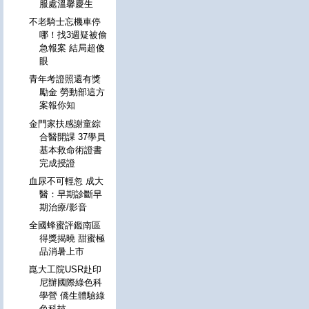
服處溫馨慶生
不老騎士忘機車停
哪！找3週疑被偷
急報案 結局超傻
眼
青年考證照還有獎
勵金 勞動部這方
案報你知
金門家扶感謝童綜
合醫開課 37學員
基本救命術證書
完成授證
血尿不可輕忽 成大
醫：早期診斷早
期治療/影音
全國蜂蜜評鑑南區
得獎揭曉 甜蜜極
品消暑上市
崑大工院USR赴印
尼辦國際綠色科
學營 僑生體驗綠
色科技