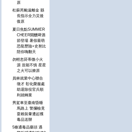
原
杜蘇芮颱遠離金 縣
長指示全力災後
復原
夏日焦點SUMMER
CHEER開醺啤酒
節登場 暑假最萌
恐龍歷險+史努比
陪你嗨翻天
勿輕忽菸蒂微小火
源 豈能不慎 星星
之火可以燎原
員林就業中心聯合
徵才 彰化榮服處
助退除役官兵順
利就轉業
男駕車至臺南昏睡
馬路上 警攔檢竟
耍賴裝暈遭起獲
毒品送辦
5條通毒品藥頭 遇