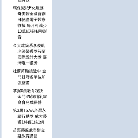
環保減紙E化服務
奇美醫全國首創
可驗證電子醫療
收據 每月可減少
10萬紙張耗用/影
音
金大建築系李俊凱
老師榮獲獎芬蘭
國際設計大獎 臺
灣唯一獲獎
杜蘇芮颱接近中 金
門縣府各單位加
強整備
掌握0歲教育秘訣
金門8/5辦哺乳家
庭育兒成長營
第3屆TSAA台灣永
續行動獎 成大榮
獲1特優1銀1銅
苗栗榮服處舉辦金
融教育講習