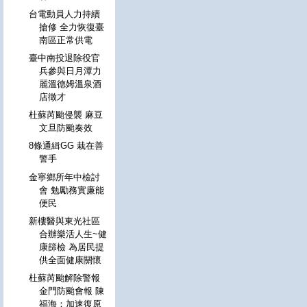
台電動員人力持續
搶修 全力恢復臺
南區正常供電
臺中南投退除役官
兵參與日月潭力
麗溫德姆溫泉酒
店徵才
杜蘇芮颱侵襲 麻豆
文旦防颱奏效
8條通緝GG 栽在善
警手
金寧鄉所年中檢討
會 勉勵務實廉能
便民
新樓醫與東光社區
合辦樂活人生~健
康篩檢 為居民提
供全面健康關懷
杜蘇芮颱解除警報
金門防颱會報 陳
福海：加速復原