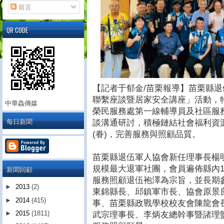
留言
QR CODE
【記者于郁金/苗栗報導】苗栗縣退
聯繫座談暨居家安全講座」活動，
中華鱻傳媒
榮民服務處第一線輔導員及社區服
每日新聞
談溝通研討，積極鏈結社會福利資
(眷)，完善服務與照顧品質。
苗栗縣退伍軍人協會新任理事長楊明
規模最大退軍社團，會員遍佈縣內1
新聞回顧
服務照顧退伍袍澤為宗旨，並長期
►
2013
(2)
東錦縣長、邱鎮軍市長、協會原景
►
2014
(415)
事、苗栗縣政戰學校校友會陳龍會
►
2015
(1811)
武宗理事長、李炳友總幹事暨諸理監