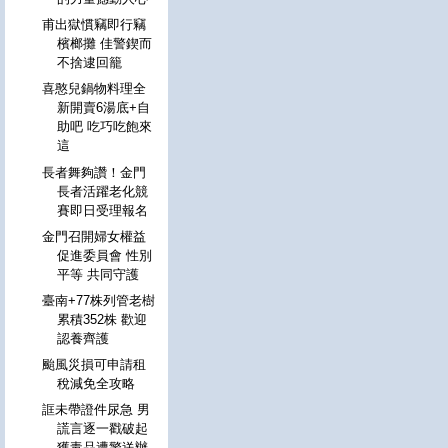
甫出獄慣竊即行竊
檳榔攤 佳警鍥而
不捨逮回籠
喜憨兒鍋物料理全
新開賣6湯底+自
助吧 吃巧吃飽來
這
長者舞夠讚！金門
長者活躍老化競
賽即日受理報名
金門召開婦女權益
促進委員會 性別
平等 共同守護
臺南+77株列管老樹
累積352株 歡迎
認養齊護
颱風災損可申請租
稅減免全攻略
誆未帶證件尿急 男
謊言逐一戳破起
獲毒品遭警送辦