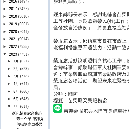
服務照顧願景。
►
2016
(1497)
►
2017
(2427)
鍾東錦縣長表示，感謝退輔會苗栗
►
2018
(3610)
工等社團、長期照顧榮民(眷)工作
►
2019
(5551)
金發放自治條例」，將更直接造福
►
2020
(7041)
►
2021
(9014)
榮服處表示，邱鎮軍市長在市政上
►
2022
(7935)
老福利措施更不遺餘力；活動中逐
▼
2023
(7731)
榮服處活動說明退輔會核心工作，
►
1月
(621)
會總幹事，傾聽退伍軍人社團重要
►
2月
(523)
道；苗栗榮服處感謝苗栗縣政府及
►
3月
(718)
榮服處各項活動，期望未來在緊密合
►
4月
(644)
盾。
►
5月
(660)
分類：國防
►
6月
(648)
標籤：苗栗縣榮民服務處
,
▼
7月
(614)
苗栗榮服處與地區首長退軍社
彰化榮服處拜會緞
帶王企業 感謝提
供職缺嘉惠榮民