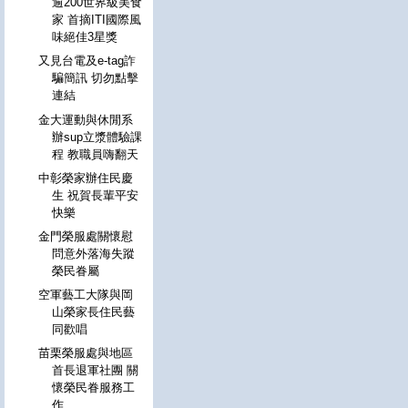
逾200世界級美食
家 首摘ITI國際風
味絕佳3星獎
又見台電及e-tag詐
騙簡訊 切勿點擊
連結
金大運動與休閒系
辦sup立漿體驗課
程 教職員嗨翻天
中彰榮家辦住民慶
生 祝賀長輩平安
快樂
金門榮服處關懷慰
問意外落海失蹤
榮民眷屬
空軍藝工大隊與岡
山榮家長住民藝
同歡唱
苗栗榮服處與地區
首長退軍社團 關
懷榮民眷服務工
作