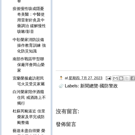
眷
疫後慢性咳成隱憂
奇美醫：中醫使
用雷射針灸及中
藥調治 緩解慢性
咳嗽/影音
中彰榮家消防設備
操作教育訓練 強
化防災知識
南部作戰區甲型聯
保廠拜會岡山榮
家
at
星期四, 7月 27, 2023
宜蘭榮服處訪慰民
宅火災受災家屬
Labels:
新聞總覽-國防警政
白河榮家陪伴酒癮
住民 戒酒路上不
獨行
沒有留言:
杜蘇芮颱逼近 佳里
榮家及早完成防
颱整備
發佈留言
藝遊未盡自得樂 榮