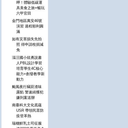
呷！體驗低碳運
具美食之旅×暢玩
六甲官田
金門地區萬安46號
演習 過程順利圓
滿
如有災害損失先拍
照 得申請稅捐減
免
漚汪國小炫勇說書
人PBL設計學習
培育學生4C核心
能力×創發教學新
動力
颱風夜行竊菸渣味
露餡 警速緝獲犯
嫌到案送辦
南臺科大文化底蘊
USR 帶領民眾防
疫登革熱
瑞穗鮮乳土司征服