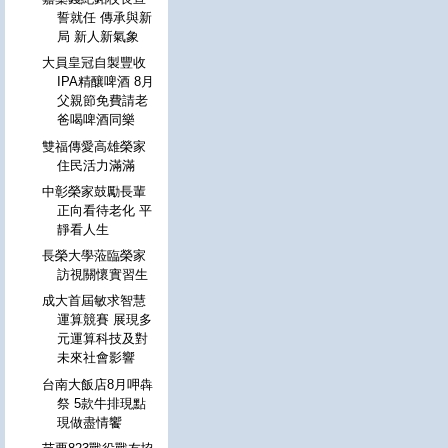
誓就任 傳承與新
局 新人新氣象
大員皇冠自製豐收
IPA精釀啤酒 8月
父親節免費請老
爸喝啤酒同樂
雙福傳愛高雄榮家
住民活力滿滿
中彰榮家鼓勵長輩
正向看待老化 平
靜看人生
長榮大學蒞臨榮家
訪視關懷實習生
成大首屆敏求智慧
運算競賽 展現多
元運算科技及對
未來社會影響
台南大飯店8月呷犇
祭 5款牛排現點
現做盡情饗