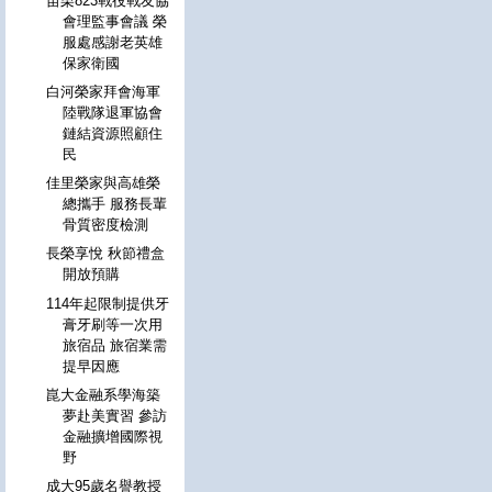
苗栗823戰役戰友協
會理監事會議 榮
服處感謝老英雄
保家衛國
白河榮家拜會海軍
陸戰隊退軍協會
鏈結資源照顧住
民
佳里榮家與高雄榮
總攜手 服務長輩
骨質密度檢測
長榮享悅 秋節禮盒
開放預購
114年起限制提供牙
膏牙刷等一次用
旅宿品 旅宿業需
提早因應
崑大金融系學海築
夢赴美實習 參訪
金融擴增國際視
野
成大95歲名譽教授