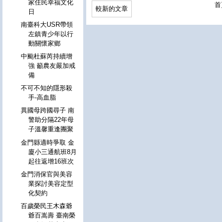
家住民幸福文化
首
較新的文章
日
南臺科大USR帶領
左鎮青少年以行
動關懷家鄉
中颱杜蘇芮持續增
強 籲農友嚴加戒
備
不可不知的隱形殺
手-高血脂
異國母跨國尋子 南
警助分隔22年母
子溫馨重逢團聚
金門縣適時爭取 金
廈小三通航班8月
起往返增16班次
金門消保官與美容
業探討美容定型
化契約
百歲榮民王木森爺
爺百嵩壽 臺南榮