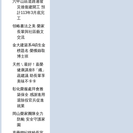
六甲山區道路邊坡
災後復建開工 預
計113年3月底完
工
領略書法之美 榮家
長輩與社區藝文
交流
金大建築系4碩生金
榜題名 榮獲錄取
博士班
天然ㄟ最好！嘉榮
健康講座8「纖」
蔬建議 助長輩享
美味不卡卡
彰化榮服處拜會雅
築保全 感謝進用
退除役官兵促進
就業
岡山榮家團隊全力
防颱 安全守護家
園
嘉藥錢紀銘校長宣