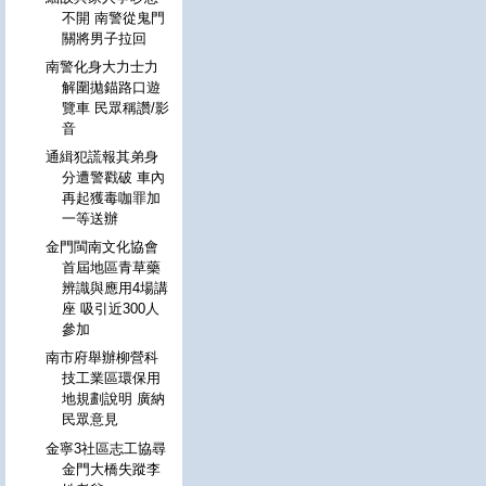
不開 南警從鬼門
關將男子拉回
南警化身大力士力
解圍拋錨路口遊
覽車 民眾稱讚/影
音
通緝犯謊報其弟身
分遭警戳破 車內
再起獲毒咖罪加
一等送辦
金門閩南文化協會
首屆地區青草藥
辨識與應用4場講
座 吸引近300人
參加
南市府舉辦柳營科
技工業區環保用
地規劃說明 廣納
民眾意見
金寧3社區志工協尋
金門大橋失蹤李