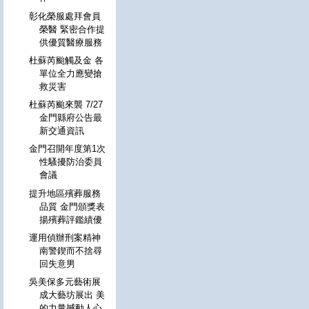
彰化榮服處拜會員
榮醫 緊密合作提
供優質醫療服務
杜蘇芮颱觸及金 各
單位全力應變搶
救災害
杜蘇芮颱來襲 7/27
金門縣府公告最
新交通資訊
金門召開年度第1次
性騷擾防治委員
會議
提升地區殯葬服務
品質 金門頒獎表
揚殯葬評鑑績優
運用偵辦刑案精神
南警鍥而不捨尋
回失意男
吳美保多元藝術展
成大藝坊展出 美
的力量撼動人心