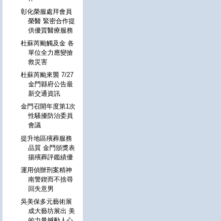
彰化榮服處拜會員
榮醫 緊密合作提
供優質醫療服務
杜蘇芮颱觸及金 各
單位全力應變搶
救災害
杜蘇芮颱來襲 7/27
金門縣府公告最
新交通資訊
金門召開年度第1次
性騷擾防治委員
會議
提升地區殯葬服務
品質 金門頒獎表
揚殯葬評鑑績優
運用偵辦刑案精神
南警鍥而不捨尋
回失意男
吳美保多元藝術展
成大藝坊展出 美
的力量撼動人心