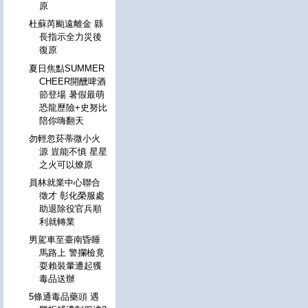
原
杜蘇芮颱遠離金 縣
長指示全力災後
復原
夏日焦點SUMMER
CHEER開醺啤酒
節登場 暑假最萌
恐龍歷險+史努比
陪你嗨翻天
勿輕忽菸蒂微小火
源 豈能不慎 星星
之火可以燎原
員林就業中心聯合
徵才 彰化榮服處
助退除役官兵順
利就轉業
男駕車至臺南昏睡
馬路上 警攔檢竟
耍賴裝暈遭起獲
毒品送辦
5條通毒品藥頭 遇