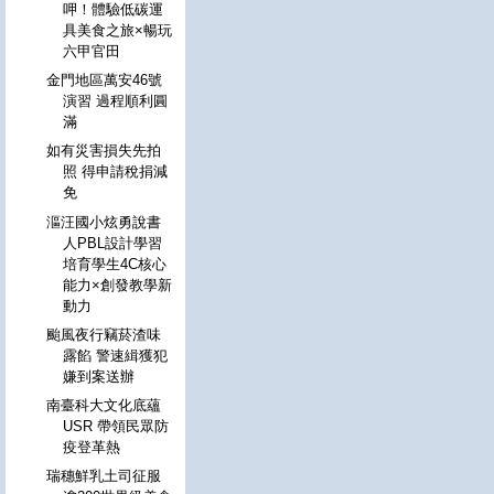
呷！體驗低碳運
具美食之旅×暢玩
六甲官田
金門地區萬安46號
演習 過程順利圓
滿
如有災害損失先拍
照 得申請稅捐減
免
漚汪國小炫勇說書
人PBL設計學習
培育學生4C核心
能力×創發教學新
動力
颱風夜行竊菸渣味
露餡 警速緝獲犯
嫌到案送辦
南臺科大文化底蘊
USR 帶領民眾防
疫登革熱
瑞穗鮮乳土司征服