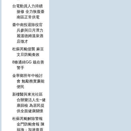
台電動員人力持續
搶修 全力恢復臺
南區正常供電
臺中南投退除役官
兵參與日月潭力
麗溫德姆溫泉酒
店徵才
杜蘇芮颱侵襲 麻豆
文旦防颱奏效
8條通緝GG 栽在善
警手
金寧鄉所年中檢討
會 勉勵務實廉能
便民
新樓醫與東光社區
合辦樂活人生~健
康篩檢 為居民提
供全面健康關懷
杜蘇芮颱解除警報
金門防颱會報 陳
福海：加速復原