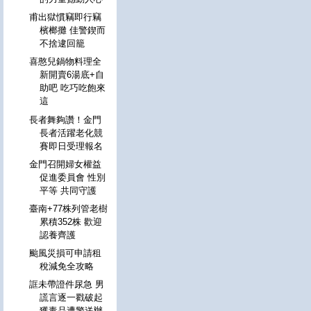
甫出獄慣竊即行竊
檳榔攤 佳警鍥而
不捨逮回籠
喜憨兒鍋物料理全
新開賣6湯底+自
助吧 吃巧吃飽來
這
長者舞夠讚！金門
長者活躍老化競
賽即日受理報名
金門召開婦女權益
促進委員會 性別
平等 共同守護
臺南+77株列管老樹
累積352株 歡迎
認養齊護
颱風災損可申請租
稅減免全攻略
誆未帶證件尿急 男
謊言逐一戳破起
獲毒品遭警送辦