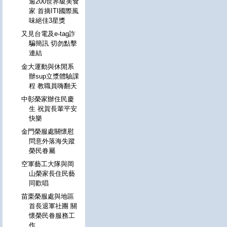
逾200世界級美食
家 首摘ITI國際風
味絕佳3星獎
又見台電及e-tag詐
騙簡訊 切勿點擊
連結
金大運動與休閒系
辦sup立漿體驗課
程 教職員嗨翻天
中彰榮家辦住民慶
生 祝賀長輩平安
快樂
金門榮服處關懷慰
問意外落海失蹤
榮民眷屬
空軍藝工大隊與岡
山榮家長住民藝
同歡唱
苗栗榮服處與地區
首長退軍社團 關
懷榮民眷服務工
作