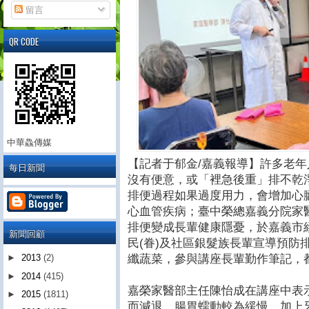
留言
QR CODE
中華鱻傳媒
【記者于郁金/嘉義報導】許多老
每日新聞
沒有便意，或「裡急後重」排不乾
排便過程如果過度用力，會增加心
心血管疾病；臺中榮總嘉義分院家
排便變成長輩健康隱憂，於嘉義市
新聞回顧
民(眷)及社區銀髮族長輩宣導預防
纖蔬菜，參與講座長輩勤作筆記，
►
2013
(2)
►
2014
(415)
嘉榮家醫部主任陳怡成在講座中表
►
2015
(1811)
而減退，腸胃蠕動較為緩慢，加上