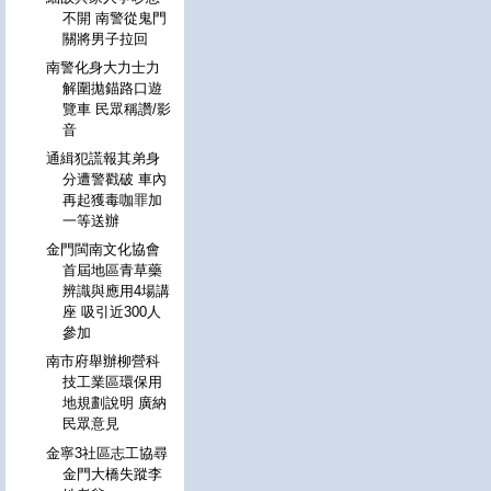
不開 南警從鬼門
關將男子拉回
南警化身大力士力
解圍拋錨路口遊
覽車 民眾稱讚/影
音
通緝犯謊報其弟身
分遭警戳破 車內
再起獲毒咖罪加
一等送辦
金門閩南文化協會
首屆地區青草藥
辨識與應用4場講
座 吸引近300人
參加
南市府舉辦柳營科
技工業區環保用
地規劃說明 廣納
民眾意見
金寧3社區志工協尋
金門大橋失蹤李