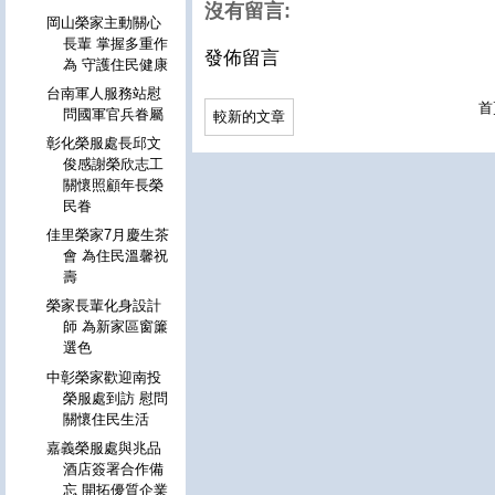
沒有留言:
岡山榮家主動關心
長輩 掌握多重作
發佈留言
為 守護住民健康
台南軍人服務站慰
首
問國軍官兵眷屬
較新的文章
彰化榮服處長邱文
俊感謝榮欣志工
關懷照顧年長榮
民眷
佳里榮家7月慶生茶
會 為住民溫馨祝
壽
榮家長輩化身設計
師 為新家區窗簾
選色
中彰榮家歡迎南投
榮服處到訪 慰問
關懷住民生活
嘉義榮服處與兆品
酒店簽署合作備
忘 開拓優質企業