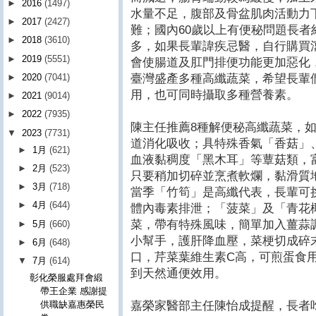
►
2016
(1497)
水量不足，腹部及骨盆肌肉活動力
►
2017
(2427)
難；國內60歲以上有便秘問題長者約
►
2018
(3610)
多，如果長輩諱疾忌醫，自行購買
►
2019
(5551)
會使腸道及肛門排便功能更加惡化
臺灣盛產多種高纖蔬菜，希望長輩
►
2020
(7041)
用，也可同時攝取多種營養素。
►
2021
(9014)
►
2022
(7935)
陳主任推薦8種解便秘高纖蔬菜，
▼
2023
(7731)
道消化吸收；具特殊香氣「香菇」
►
1月
(621)
血液黏稠度「黑木耳」等蕈菇類，
►
2月
(523)
只要稍加切碎並烹煮軟爛，黏滑質
►
3月
(718)
當季「竹筍」是高纖代表，長輩可
►
4月
(644)
體內毒素排泄；「菠菜」及「青花
菜，帶有特殊風味，簡單加入薑蒜
►
5月
(660)
小幫手，護肝降血壓，菜梗切成碎
►
6月
(648)
口，芹菜葉維生素C高，可煎蛋食
▼
7月
(614)
到天然通便效用。
彰化榮服處拜會緞
帶王企業 感謝提
嘉榮家醫部主任陳怡成提醒，長者
供職缺嘉惠榮民