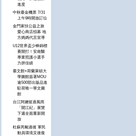
進度
中秋臺金機票 7/31
上午9時開放訂位
金門家扶公益之旅
愛心商店招募 地
方媽媽代言宣導
U12世界盃少棒錦標
賽開打！安南醫
專業照護小選手
力拼佳績
臺文館×荷蘭萊頓大
學圖館簽署MOU
逾500部出版品進
駐荷唯一華文圖
館
台江阿嬤挺過風雨
「開江紀」展覽
下週全面重新開
放
杜蘇芮颱過後 軍民
動員環境災後復