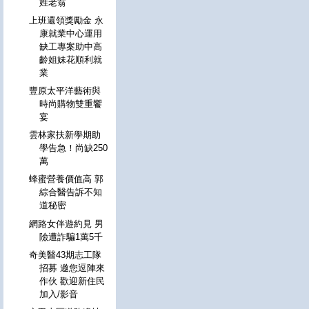
姓老翁
上班還領獎勵金 永
康就業中心運用
缺工專案助中高
齡姐妹花順利就
業
豐原太平洋藝術與
時尚購物雙重饗
宴
雲林家扶新學期助
學告急！尚缺250
萬
蜂蜜營養價值高 郭
綜合醫告訴不知
道秘密
網路女伴遊約見 男
險遭詐騙1萬5千
奇美醫43期志工隊
招募 邀您逗陣來
作伙 歡迎新住民
加入/影音