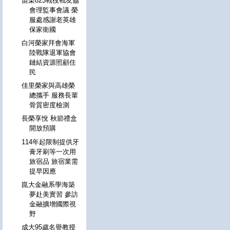
苗栗823戰役戰友協
會理監事會議 榮
服處感謝老英雄
保家衛國
白河榮家拜會海軍
陸戰隊退軍協會
鏈結資源照顧住
民
佳里榮家與高雄榮
總攜手 服務長輩
骨質密度檢測
長榮享悅 秋節禮盒
開放預購
114年起限制提供牙
膏牙刷等一次用
旅宿品 旅宿業需
提早因應
崑大金融系學海築
夢赴美實習 參訪
金融擴增國際視
野
成大95歲名譽教授