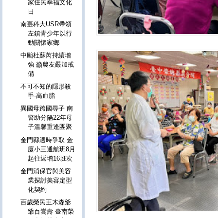
家住民幸福文化
日
南臺科大USR帶領
左鎮青少年以行
動關懷家鄉
中颱杜蘇芮持續增
強 籲農友嚴加戒
備
不可不知的隱形殺
手-高血脂
異國母跨國尋子 南
警助分隔22年母
子溫馨重逢團聚
金門縣適時爭取 金
廈小三通航班8月
起往返增16班次
金門消保官與美容
業探討美容定型
化契約
百歲榮民王木森爺
爺百嵩壽 臺南榮