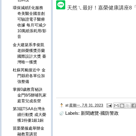
天然ㄟ最好！嘉榮健康講座8
環保減紙E化服務
奇美醫全國首創
可驗證電子醫療
收據 每月可減少
10萬紙張耗用/影
音
金大建築系李俊凱
老師榮獲獎芬蘭
國際設計大獎 臺
灣唯一獲獎
杜蘇芮颱接近中 金
門縣府各單位加
強整備
掌握0歲教育秘訣
金門8/5辦哺乳家
庭育兒成長營
at
星期一, 7月 31, 2023
第3屆TSAA台灣永
Labels:
新聞總覽-國防警政
續行動獎 成大榮
獲1特優1銀1銅
苗栗榮服處舉辦金
融教育講習