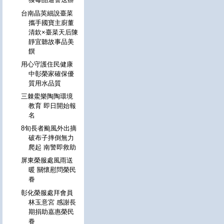
台南晶英細說臺菜
攜手國寶主廚董
清欽×臺菜天后陳
靜宜聽故事品美
饌
用心守護住民健康
中彰榮家確保優
質用水品質
三棘鱟樂陶陶環境
教育 即日開始報
名
8旬長者颱風外出摘
破布子摔倒無力
爬起 南警即救助
屏東榮服處風雨送
暖 關懷慰問榮民
眷
彰化榮服處拜會員
林玉意宮 感謝長
期捐助嘉惠榮民
眷