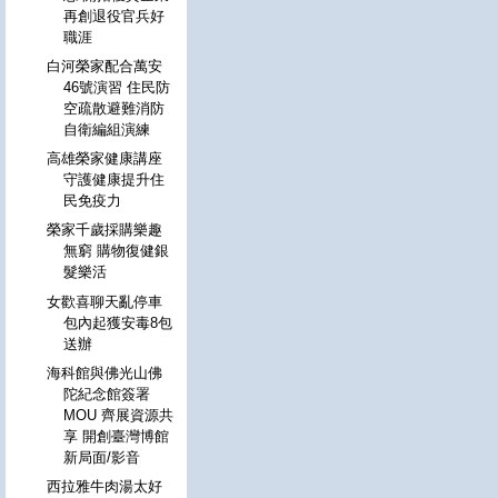
再創退役官兵好
職涯
白河榮家配合萬安
46號演習 住民防
空疏散避難消防
自衛編組演練
高雄榮家健康講座
守護健康提升住
民免疫力
榮家千歲採購樂趣
無窮 購物復健銀
髮樂活
女歡喜聊天亂停車
包內起獲安毒8包
送辦
海科館與佛光山佛
陀紀念館簽署
MOU 齊展資源共
享 開創臺灣博館
新局面/影音
西拉雅牛肉湯太好