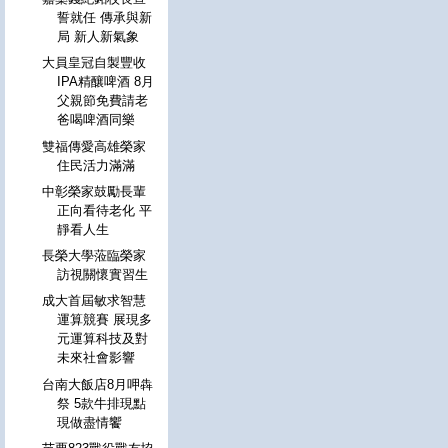
誓就任 傳承與新
局 新人新氣象
大員皇冠自製豐收
IPA精釀啤酒 8月
父親節免費請老
爸喝啤酒同樂
雙福傳愛高雄榮家
住民活力滿滿
中彰榮家鼓勵長輩
正向看待老化 平
靜看人生
長榮大學蒞臨榮家
訪視關懷實習生
成大首屆敏求智慧
運算競賽 展現多
元運算科技及對
未來社會影響
台南大飯店8月呷犇
祭 5款牛排現點
現做盡情饗