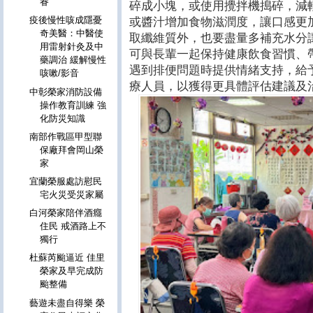
眷
碎成小塊，或使用攪拌機搗碎，減
疫後慢性咳成隱憂
或醬汁增加食物滋潤度，讓口感更
奇美醫：中醫使
取纖維質外，也要盡量多補充水分
用雷射針灸及中
可與長輩一起保持健康飲食習慣、
藥調治 緩解慢性
遇到排便問題時提供情緒支持，給
咳嗽/影音
療人員，以獲得更具體評估建議及
中彰榮家消防設備
操作教育訓練 強
化防災知識
南部作戰區甲型聯
保廠拜會岡山榮
家
宜蘭榮服處訪慰民
宅火災受災家屬
白河榮家陪伴酒癮
住民 戒酒路上不
獨行
杜蘇芮颱逼近 佳里
榮家及早完成防
颱整備
藝遊未盡自得樂 榮