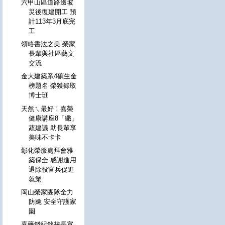
六甲山區道路邊坡
災後復建開工 預
計113年3月底完
工
領略書法之美 榮家
長輩與社區藝文
交流
金大建築系4碩生金
榜題名 榮獲錄取
博士班
天然ㄟ最好！嘉榮
健康講座8「纖」
蔬建議 助長輩享
美味不卡卡
彰化榮服處拜會雅
築保全 感謝進用
退除役官兵促進
就業
岡山榮家團隊全力
防颱 安全守護家
園
嘉藥錢紀銘校長宣