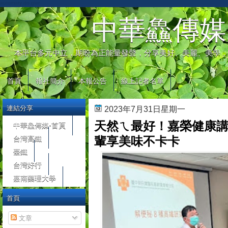
automaty do gier
中華鱻傳媒
本平台多元中立，期盼為正能量發聲，分享美好、美麗、美學，
首頁
報社簡介
本報公告
線上記者名單
連結分享
2023年7月31日星期一
天然ㄟ最好！嘉榮健康講
中華鱻傳媒-首頁
台灣高鐵
輩享美味不卡卡
臺鐵
台灣好行
嘉南藥理大學
首頁
文章