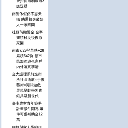
警拒捕遭制服逮3
嫌送辦
南警休假仍不忘天
職 助通報失蹤婦
人一家團圓
杜蘇芮颱襲金 金寧
鄉積極災後復原
家園
南市7/29登革熱+28
累積642例 籲市
民加強巡視家戶
內外落實孳清
金大護理系前進衛
所社區衛教×手做
藝術×闖關遊戲
展現樂齡學習青
銀共融新世代
臺南農村青年築夢
計畫徵件開跑 每
件可獲補助金12
萬
細故與家人爭吵想