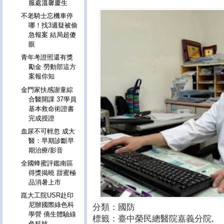
服處溫馨慶生
不老騎士忘機車停
哪！找3週疑被偷
急報案 結局超傻
眼
青年考證照還有獎
勵金 勞動部這方
案報你知
金門家扶感謝童綜
合醫開課 37學員
基本救命術證書
完成授證
血尿不可輕忽 成大
醫：早期診斷早
期治療/影音
全國蜂蜜評鑑南區
得獎揭曉 甜蜜極
品消暑上市
崑大工院USR赴印
尼辦國際綠色科
分類：國防
學營 僑生體驗綠
標籤：臺中榮民總醫院嘉義分院
,
色科技