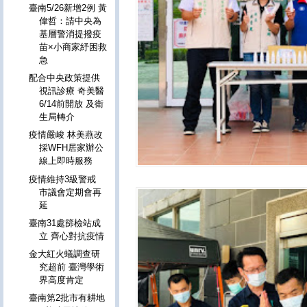
臺南5/26新增2例 黃
偉哲：請中央為
基層警消提撥疫
苗×小商家紓困救
急
配合中央政策提供
視訊診療 奇美醫
6/14前開放 及衛
生局轉介
疫情嚴峻 林美燕改
採WFH居家辦公
線上即時服務
疫情維持3級警戒
市議會定期會再
延
臺南31處篩檢站成
立 齊心對抗疫情
金大紅火蟻調查研
究超前 臺灣學術
界高度肯定
臺南第2批市有耕地