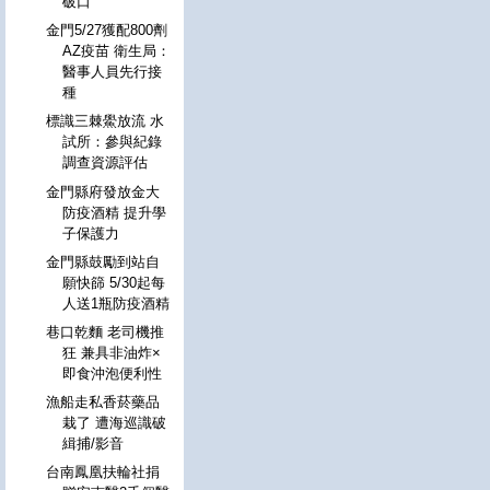
破口
金門5/27獲配800劑
AZ疫苗 衛生局：
醫事人員先行接
種
標識三棘鱟放流 水
試所：參與紀錄
調查資源評估
金門縣府發放金大
防疫酒精 提升學
子保護力
金門縣鼓勵到站自
願快篩 5/30起每
人送1瓶防疫酒精
巷口乾麵 老司機推
狂 兼具非油炸×
即食沖泡便利性
漁船走私香菸藥品
栽了 遭海巡識破
緝捕/影音
台南鳳凰扶輪社捐