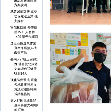
疫記者會暨紓困
方案說明
就業超前部署 嘉藥
幼保嚴選企業 強
力媒合
富信挺防疫 外帶便
當150 5人套餐
1499 滿千免運費
茄萣漁船違規作業
臺南海巡無人機
嚴查不法
臺南5/27校正回歸1
例 曾有雙北旅遊
史者請自我健康
監測14天
強化防疫警戒 臺南
各地政事務所從
寬認定逾期時間
並調整措施
擴大紓困專線量能
臺南將原先4線擴
增17線