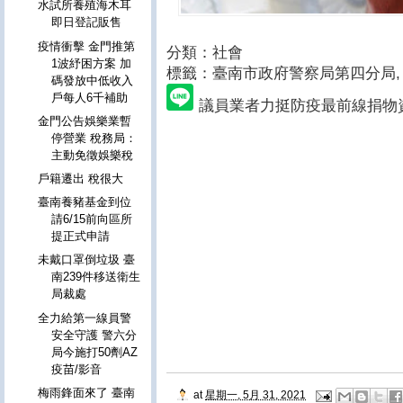
水試所養殖海木耳
即日登記販售
疫情衝擊 金門推第
分類：社會
1波紓困方案 加
標籤：臺南市政府警察局第四分局
,
碼發放中低收入
戶每人6千補助
議員業者力挺防疫最前線捐物
金門公告娛樂業暫
停營業 稅務局：
主動免徵娛樂稅
戶籍遷出 稅很大
臺南養豬基金到位
請6/15前向區所
提正式申請
未戴口罩倒垃圾 臺
南239件移送衛生
局裁處
全力給第一線員警
安全守護 警六分
局今施打50劑AZ
疫苗/影音
梅雨鋒面來了 臺南
at
星期一, 5月 31, 2021