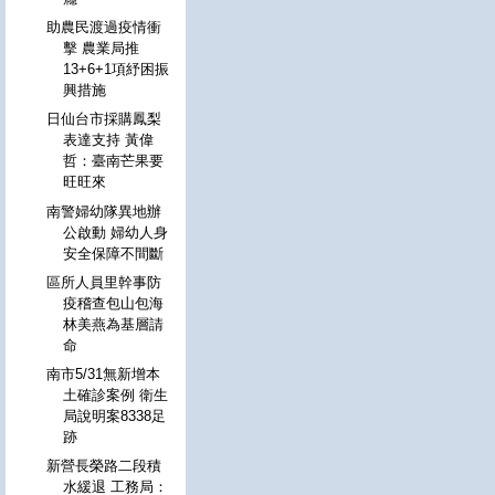
助農民渡過疫情衝
擊 農業局推
13+6+1項紓困振
興措施
日仙台市採購鳳梨
表達支持 黃偉
哲：臺南芒果要
旺旺來
南警婦幼隊異地辦
公啟動 婦幼人身
安全保障不間斷
區所人員里幹事防
疫稽查包山包海
林美燕為基層請
命
南市5/31無新增本
土確診案例 衛生
局說明案8338足
跡
新營長榮路二段積
水緩退 工務局：