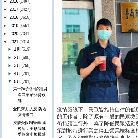
►
2016
(1497)
►
2017
(2427)
►
2018
(3610)
►
2019
(5551)
►
2020
(7041)
▼
2021
(9014)
►
1月
(619)
►
2月
(600)
►
3月
(755)
►
4月
(701)
▼
5月
(701)
第一獅子會藉2議員
送口罩給弱勢族
群
全民齊力抗疫 防堵
疫情嚴竣下，民眾皆維持自律的低
疫情破口
的工作者，除了原有一般的民眾救
疫情受限制營業 國
仍持續進行外，為了降低民眾活動
稅局：主動調減
策對於特殊行業之停止營業嚴格查
受影響小規模營
處，及各類群聚行為的防範查處，