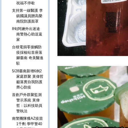
祝福不停歇
支持第一線醫護 李
鎮國議員贈高榮
南院防護面罩
8旬阿嬤外出迷途
南警熱心助送返
家
台積電捐零接觸防
疫採檢站首座落
腳臺南 奇美醫進
駐
5/28臺南新增6例2
家庭群聚 黃偉哲
籲落實自我防護
齊心防疫
首創戶外群聚監測
警示系統 黃偉
哲：以科技助員
警執法
南警團隊獲AZ疫苗
1千劑 學甲警40