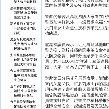
業人查定銷售額
眾的肢體暴力及染疫風險也相對增
嘉義林聰明沙鍋魚
頭團隊 為嘉榮醫
警察的辛苦及高度風險大家看在眼
護加菜加油
警察加油打氣外，市議員盧崑福也
夢想起飛！讓我們
批口罩及由蒂蒄生技林茂榮先生贈
一起去公部門見
習吧
強防護。
漁船暗夜驚傳氣爆
失火 海巡火速助
盧崑福議員表示，近期看到其他縣
援滅火/影音
警染疫，對於後續的民生治安會有
安南醫服務不中斷
批防疫物資，同時分送給安平區公
啟動視訊醫療 醫
局，共計1,000瓶防護液，希望
護給力堅守崗位
護，大家一起為抗疫堅持下去，才
金大社區巡迴運動
指導 提升銀髮族
對此第四分局甘分局長表示，謝謝
身心健康
來的又急又快，許多前線工作的基
金門縣於機場設清
現階段除了盡可能將人員做異地分
消門 中央同意離
廳舍防護隔離措施，讓感染風險管
島得設快篩站
員警施打疫苗，現警局亦積極爭取
金門餐飲業實聯制
保障全體安全；感謝議員及民眾近
確實防疫措施安