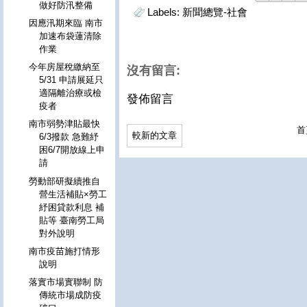
做好防汛整備
Labels:
新聞總覽-社會
因應汛期來臨 南市
加速布袋蓮清除
作業
今年房屋稅繳納至
沒有留言:
5/31 申請展延只
適隔離治療或檢
發佈留言
疫者
南市弱勢津貼最快
首
較新的文章
6/3撥款 急難紓
困6/7開放線上申
請
勞動部研擬續推自
營生活補貼×勞工
紓困貸款利息 補
貼等 臺南勞工局
對外說明
南市疫苗施打情形
說明
落實市場實聯制 防
傳統市場成防疫