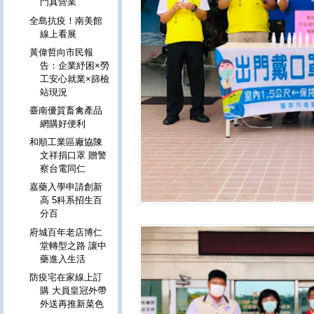
門真營業
全島抗疫！南美館
線上看展
黃偉哲向市民報
告：企業紓困×勞
工安心就業×篩檢
站現況
臺南優質畜禽產品
網購好便利
和順工業區廠協陳
文祥捐口罩 贈警
察台電同仁
嘉藥入學申請創新
高 5科系招生百
分百
府城百年老店博仁
堂轉型之路 讓中
藥進入生活
防疫宅在家線上訂
購 大員皇冠外帶
外送再推新菜色