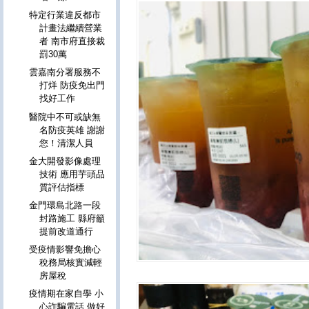
特定行業違反都市
計畫法繼續營業
者 南市府直接裁
罰30萬
雲嘉南分署服務不
打烊 防疫免出門
找好工作
醫院中不可或缺無
名防疫英雄 謝謝
您！清潔人員
金大開發影像處理
技術 應用芋頭品
質評估指標
金門環島北路一段
封路施工 縣府籲
提前改道通行
受疫情影響免擔心
稅務局核實減輕
房屋稅
疫情期在家自學 小
心詐騙電話 做好