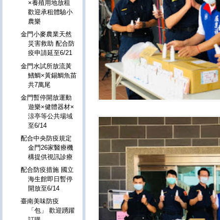
×養殖用地放租
歡迎承租體驗小
農樂
金門小麥農業天然
災害救助 配合防
疫申請延至6/21
金門水試所放流黃
鰭鯛×黃錫鯛魚苗
共7萬尾
金門暫停開放運動
遊樂×健體器材×
涼亭等公共場域
至6/14
配合中央防疫規定
金門26家醫療機
構提供視訊診療
配合防疫措施 國立
海生館即日暫停
開放至6/14
臺南美味防疫
「包」 歡迎踴躍
訂購