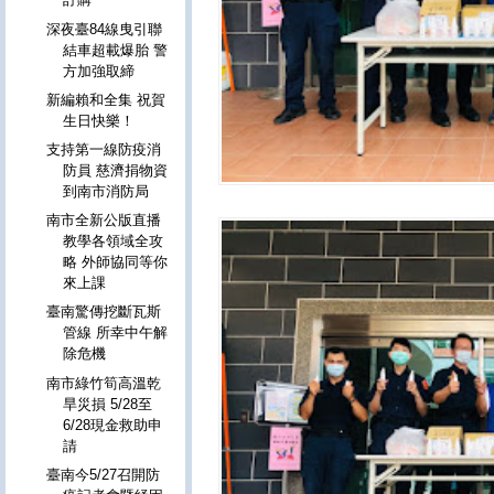
深夜臺84線曳引聯
結車超載爆胎 警
方加強取締
新編賴和全集 祝賀
生日快樂！
支持第一線防疫消
防員 慈濟捐物資
到南市消防局
南市全新公版直播
教學各領域全攻
略 外師協同等你
來上課
臺南驚傳挖斷瓦斯
管線 所幸中午解
除危機
南市綠竹筍高溫乾
旱災損 5/28至
6/28現金救助申
請
臺南今5/27召開防