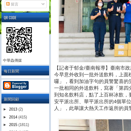
留言
QR CODE
中華鱻傳媒
【記者于郁金/臺南報導】臺南市
每日新聞
今早意外收到一批外送飲料，上面
囉」，看到加油字句的員警驚喜的
一批相同的外送飲料，寫著「第四
到知名飲料店，點了上百杯冰飲，
新聞回顧
安平派出所、華平派出所的4個單
人」，此舉讓大熱天工作返所的員
►
2013
(2)
►
2014
(415)
►
2015
(1811)