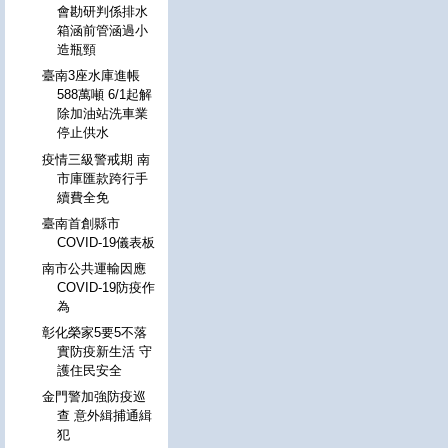
會勘研判係排水
箱涵前管涵過小
造瓶頸
臺南3座水庫進帳
588萬噸 6/1起解
除加油站洗車業
停止供水
疫情三級警戒期 南
市庫匯款跨行手
續費全免
臺南首創縣市
COVID-19儀表板
南市公共運輸因應
COVID-19防疫作
為
彰化榮家5要5不落
實防疫新生活 守
護住民安全
金門警加強防疫巡
查 意外緝捕通緝
犯