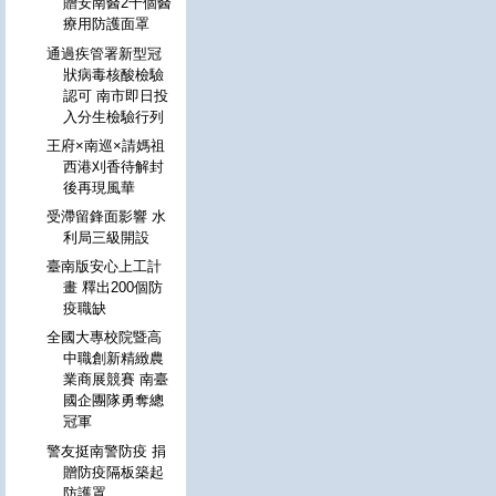
贈安南醫2千個醫
療用防護面罩
通過疾管署新型冠
狀病毒核酸檢驗
認可 南市即日投
入分生檢驗行列
王府×南巡×請媽祖
西港刈香待解封
後再現風華
受滯留鋒面影響 水
利局三級開設
臺南版安心上工計
畫 釋出200個防
疫職缺
全國大專校院暨高
中職創新精緻農
業商展競賽 南臺
國企團隊勇奪總
冠軍
警友挺南警防疫 捐
贈防疫隔板築起
防護罩