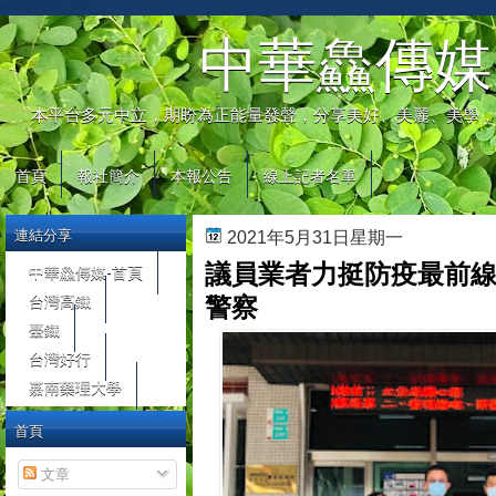
automaty do gier
中華鱻傳媒
本平台多元中立，期盼為正能量發聲，分享美好、美麗、美學，
首頁
報社簡介
本報公告
線上記者名單
連結分享
2021年5月31日星期一
議員業者力挺防疫最前線
中華鱻傳媒-首頁
台灣高鐵
警察
臺鐵
台灣好行
嘉南藥理大學
首頁
文章