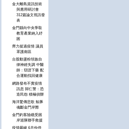
金大離島資訊技術
與應用研討會
312篇論文視訊發
表
金門縣向中央爭取
教育產業納入紓
困
齊力挺過疫情 議員
罩護南區
台股動盪粉領族自
律神經失調 中醫
師：辯證下藥 配
合運動找回健康
網路發布不實疫情
訊息 歸仁警：恐
造民怨 積極偵辦
海洋驚傳悲歌 鯨豚
魂斷金門岸際
金門釣客險礁受困
岸巡隊聯手救援
疫情嚴峻 6月份停