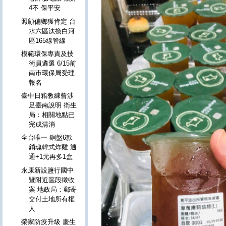
4不 保平安
照顧偏鄉獲肯定 台
水六區汰換白河
區165線管線
模範環保專責及技
術員遴選 6/15前
南市環保局受理
報名
臺中日籍教練曾涉
足臺南說明 衛生
局：相關地點已
完成清消
全台唯一 銅盤6款
銷魂韓式炸雞 通
通+1元再多1盒
永康新設鹽行國中
暨附近區段徵收
案 地政局：郵寄
交付土地所有權
人
榮家防疫升級 慶生