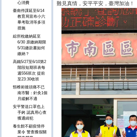
心消費
難見真情，安平平安，臺灣加油！
臺南停課延至6/14
教育局宣布小六
畢考取消等多項
措施
綜所稅繳納延至
6/30 原繳納期限
5/31繳款書如何
繳納？
高鐵5/27至6/10第2
階段短期班表每
週556班次 提前
至23:30收班
頸椎術後頭痛不已
南市醫：針灸1個
月緩解不適
安平警送口罩也上
手銬 認真用心查
獲通緝犯
養生館不顧疫情停
業令 警查獲假關