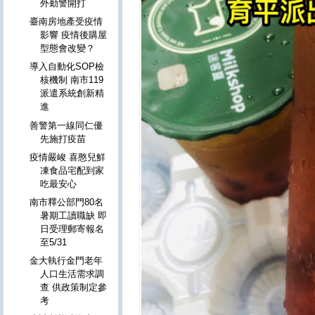
外勤警開打
臺南房地產受疫情
影響 疫情後購屋
型態會改變？
導入自動化SOP檢
核機制 南市119
派遣系統創新精
進
善警第一線同仁優
先施打疫苗
疫情嚴峻 喜憨兒鮮
凍食品宅配到家
吃最安心
南市釋公部門80名
暑期工讀職缺 即
日受理郵寄報名
至5/31
金大執行金門老年
人口生活需求調
查 供政策制定參
考