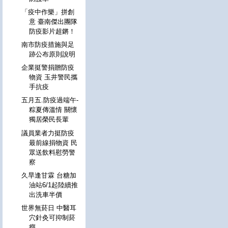
「疫中作樂」拼創
意 臺南傑出團隊
防疫影片超鏘！
南市防疫措施與足
跡公布原則說明
企業挺警捐贈防疫
物資 玉井警民攜
手抗疫
五月五.防疫過端午-
粽夏傳溫情 關懷
獨居榮民長輩
議員業者力挺防疫
最前線捐物資 民
眾送飲料慰勞警
察
久旱逢甘霖 台糖加
油站6/1起陸續推
出洗車半價
世界無菸日 中醫耳
穴針灸可抑制菸
癮