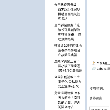
金門防疫再升級！
自3/27起住宿型
機構全面限制訪
客探訪
金門縣榮服處「退
除役官兵創業諮
詢輔導服務」 協
助創業拓展
輔導會109年南部地
區春祭祭悼在台
亡故榮民典禮
虎頭埤賞蘭正夯！
at
星期日, 
國小以下學童憑
Labels:
獎狀4月免費暢遊
全國首創補教招生
電子化 公私協力
安全宣傳e起來
沒有留言:
兒童清明連假 南科
考古館推「南科
發佈留言
館散步趣」戶外
闖關來考古