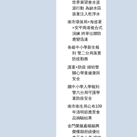
世界展望會水資
源行動 為缺水區
孩童注入乾淨水
南市環保局×海巡署
×安平商港複合式
演練 跨單位聯防
應變迅速
各級中小學新生報
到 警二分局落實
防疫勤務
護童×防疫 婦幼警
關心學童健康與
安全
國中小學入學報到
警六分局守護學
童防疫安全
南市衛生局公布109
年清明節應景食
品抽驗結果
金門榮服處楊錫興
榮獲縣府績優社