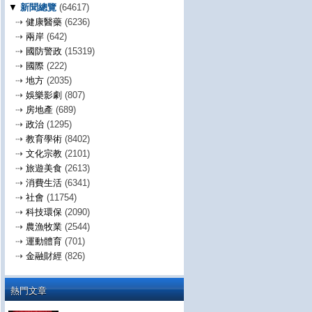
▼
新聞總覽
(64617)
⇢
健康醫藥
(6236)
⇢
兩岸
(642)
⇢
國防警政
(15319)
⇢
國際
(222)
⇢
地方
(2035)
⇢
娛樂影劇
(807)
⇢
房地產
(689)
⇢
政治
(1295)
⇢
教育學術
(8402)
⇢
文化宗教
(2101)
⇢
旅遊美食
(2613)
⇢
消費生活
(6341)
⇢
社會
(11754)
⇢
科技環保
(2090)
⇢
農漁牧業
(2544)
⇢
運動體育
(701)
⇢
金融財經
(826)
熱門文章