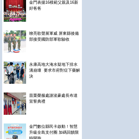
金門表揚16模範父親及16新
好爸爸
嘹亮歌聲展軍威 屏東縣後備
部接受國防部軍歌驗收
永康高地大淹水疑地下排水
溝崩壞 要求市府對症下藥解
決
苗栗榮服處謝浚豪處長布達
宣誓典禮
金門數位縣民卡啟動！智慧
升級全島支付圈 加碼回饋限
時開跑