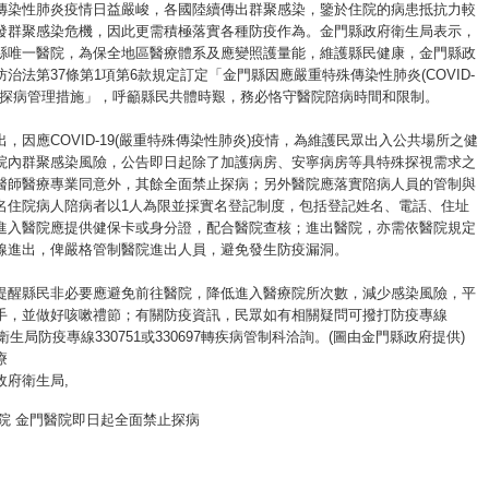
傳染性肺炎疫情日益嚴峻，各國陸續傳出群聚感染，鑒於住院的病患抵抗力較
發群聚感染危機，因此更需積極落實各種防疫作為。金門縣政府衛生局表示，
縣唯一醫院，為保全地區醫療體系及應變照護量能，維護縣民健康，金門縣政
治法第37條第1項第6款規定訂定「金門縣因應嚴重特殊傳染性肺炎(COVID-
院陪探病管理措施」，呼籲縣民共體時艱，務必恪守醫院陪病時間和限制。
，因應COVID-19(嚴重特殊傳染性肺炎)疫情，為維護民眾出入公共場所之健
院內群聚感染風險，公告即日起除了加護病房、安寧病房等具特殊探視需求之
醫師醫療專業同意外，其餘全面禁止探病；另外醫院應落實陪病人員的管制與
名住院病人陪病者以1人為限並採實名登記制度，包括登記姓名、電話、住址
進入醫院應提供健保卡或身分證，配合醫院查核；進出醫院，亦需依醫院規定
線進出，俾嚴格管制醫院進出人員，避免發生防疫漏洞。
提醒縣民非必要應避免前往醫院，降低進入醫療院所次數，減少感染風險，平
手，並做好咳嗽禮節；有關防疫資訊，民眾如有相關疑問可撥打防疫專線
縣衛生局防疫專線330751或330697轉疾病管制科洽詢。(圖由金門縣政府提供)
療
政府衛生局
,
院 金門醫院即日起全面禁止探病