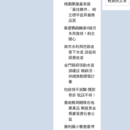
較新的文章
桃園榮服處表揚
「最佳夥伴」 樹
立標竿提昇服務
品質
吸蜜鸚鵡離家4個月
失而復得！飼主
開心
南市水利局挖路改
善下水道 請提前
因應改道
金門縣府現勘水資
源建設 楊鎮浯：
持續推動開發計
畫
怕疫情不就醫-髖部
骨折 耽誤不得！
臺南郵局關懷在地
農產品 郵挺黃金
喬麥落實社會公
益
勝利國小響應臺灣