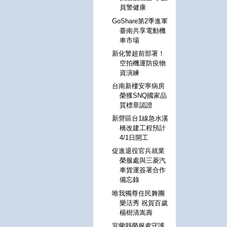
員警健康
GoShare第2季進軍
臺南共享電動機
車市場
新化警超前部署！
空拍機運防疫物
資演練
台南新樓安寧病房
榮獲SNQ國家品
質標章認證
新營區台1線急水溪
橋改建工程預計
4/1日開工
促進退役官兵就業
榮服處與三菱汽
車貨運簽署合作
備忘錄
唯我獨尊住民舞團
樂活秀 祝賀百歲
楊樹清嵩壽
宜蘭縣榮服處守護