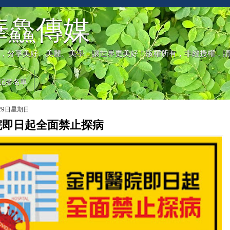
華鱻傳媒
，分享美好、美麗、美學，讓世界更美好！版權所有，非經授權，
記者名單
月29日星期日
院即日起全面禁止探病