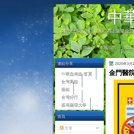
automaty do gier
中
本平台多元中立，期盼為正能量發聲
首頁
報社簡介
本報公告
線上
連結分享
2020年3
金門醫
中華鱻傳媒-首頁
台灣高鐵
臺鐵
台灣好行
嘉南藥理大學
首頁
文章