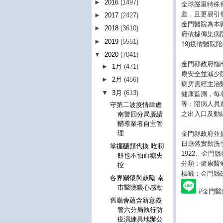
►
2016
(1497)
全球嚴重特殊
差，且更易引
►
2017
(2427)
金門醫院為本
►
2018
(3610)
府依據傳染病防
►
2019
(5551)
19)疫情醫
▼
2020
(7041)
金門縣政府指出
►
1月
(471)
康安全並減少
►
2月
(456)
病房需經主治
▼
3月
(613)
健康監測，每
等；陪病人員
守第二波疫情肆虐
之出入口及動
南警四分局賡續
輔導業者自主管
理
金門縣政府並
日應落實勤洗
掌握醣類代換 吃潤
1922、金門
餅也不怕血糖失
分類：健康醫
控
標籤：金門縣
各界關懷與鼓勵 南
市醫院暖心感動
#金門醫
舊廳舍蘊含新意義
警六分局執行防
疫演練異地辦公