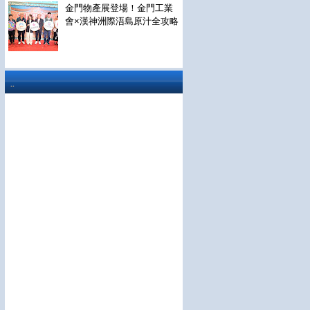
金門物產展登場！金門工業
會×漢神洲際浯島原汁全攻略
..