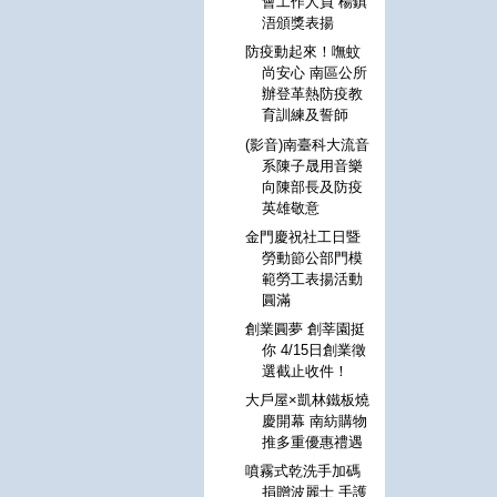
會工作人員 楊鎮
浯頒獎表揚
防疫動起來！嘸蚊
尚安心 南區公所
辦登革熱防疫教
育訓練及誓師
(影音)南臺科大流音
系陳子晟用音樂
向陳部長及防疫
英雄敬意
金門慶祝社工日暨
勞動節公部門模
範勞工表揚活動
圓滿
創業圓夢 創莘園挺
你 4/15日創業徵
選截止收件！
大戶屋×凱林鐵板燒
慶開幕 南紡購物
推多重優惠禮遇
噴霧式乾洗手加碼
捐贈波麗士 手護