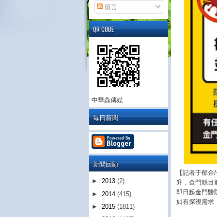
留言
QR CODE
中華鱻傳媒
每日新聞
新聞回顧
【記者于郁金/
►
2013
(2)
升，金門縣目
即日起金門醫
►
2014
(415)
如有探視需求
►
2015
(1811)