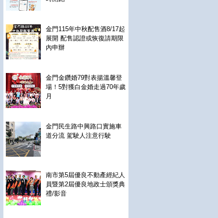
金門115年中秋配售酒8/17起
展開 配售認證或恢復請期限
內申辦
金門金鑽婚79對表揚溫馨登
場！5對獲白金婚走過70年歲
月
金門民生路中興路口實施車
道分流 駕駛人注意行駛
南市第5屆優良不動產經紀人
員暨第2屆優良地政士頒獎典
禮/影音