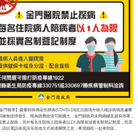
金門報導】嚴重特殊傳染性肺炎(COVID-19)近日因境外移入確診病例急遽攀
前雖無疫情發生，惟為因應疫情可能擴大，金門縣政府未雨綢繆及超前布署，
院禁止探病，另外每名住院病人陪病者以1人為限並採實名制登記制度，民眾
，請以電話或視訊等其他方式表達關懷之意，希望縣民一起來防疫。