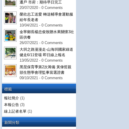
遷戶 市府：期待早日完工
20/07/2020 - 0 Comments
榮欣志工送愛 轉送輔導會運動服
給年長老者
10/04/2021 - 0 Comments
金寧鄉長楊忠俊致贈水果關懷3社
區供餐
26/07/2021 - 0 Comments
大圳之路漫漫走-山海圳國家綠道
健走6/11登場 即日線上報名
13/05/2022 - 0 Comments
黑琵保育季第2次籌備 黃偉哲親
頒生態學會理監事當選證書
09/10/2021 - 0 Comments
標籤
報社簡介
(1)
本報公告
(3)
線上記者名單
(1)
新聞分類