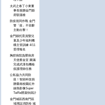
太武之春丁小東董
事長致贈金門縣
府額溫槍
防疫視同作戰 金門
警「疫」不容辭
主動出擊！
金門縣托育員暨兒
童及少年福利機
構主管訓練 4/11
受理報名
胸腔病院負壓病房
天使蔡金宜 圓滿
完成武漢包機檢
疫護理師任務
公私協力共同防
疫！智頻科技捐
贈臺南校園紅外
線熱影像Super
TaiRa體溫快篩計
金門城區西南門區
域增設消防栓 城