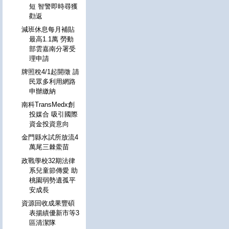
短 智警即時尋獲
勸返
減班休息每月補貼
最高1.1萬 勞動
部雲嘉南分署受
理申請
牌照稅4/1起開徵 請
民眾多利用網路
申辦繳納
南科TransMedx創
投媒合 吸引國際
資金投資意向
金門縣水試所放流4
萬尾三棘鱟苗
政戰學校32期法律
系兒童節傳愛 助
桃園弱勢遺孤平
安成長
資源回收成果豐碩
表揚績優新市等3
區清潔隊