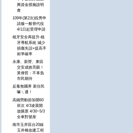
興資金措施說明
會
109年(第2次)役男申
請服一般替代役
4/1日起受理申請
植牙安全再提升-植
牙導航系統 減少
損傷失誤×提高手
術準確率
永康、新營、東區
交安成效亮眼！
黃偉哲：不辜負
市民期待
反毒無國界 新住民
嘛ㄟ通！
高鐵勞動節加開60
班次 4/3凌晨開
放購票 4/30~5/3
全車對號座
南市玉井區台20線
玉井橋改建工程