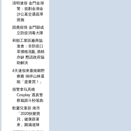
清明連假 金門金湖
警：規劃金湖金
沙公墓交通疏導
措施
因應疫情 金門縣成
立防疫消毒大隊
和順工業區廠商協
進會：非防疫口
罩價格混亂 酒精
亦缺 懇請政府協
助解決
4天連假來臺南鄉野
療癒 徜徉山林還
能「盡量買！」
假警拿玩具槍
Cosplay 遇真警
察栽跟斗秒落跑
歡慶兒童節 南市
「2020快樂寶
貝，健康跟著
來」圓滿達陣