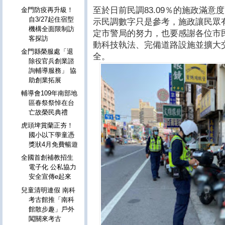
至於日前民調83.09％的施政滿
金門防疫再升級！
自3/27起住宿型
示民調數字只是參考，施政讓民眾
機構全面限制訪
定市警局的努力，也要感謝各位市
客探訪
動科技執法、完備道路設施並擴大
金門縣榮服處「退
全。
除役官兵創業諮
詢輔導服務」 協
助創業拓展
輔導會109年南部地
區春祭祭悼在台
亡故榮民典禮
虎頭埤賞蘭正夯！
國小以下學童憑
獎狀4月免費暢遊
全國首創補教招生
電子化 公私協力
安全宣傳e起來
兒童清明連假 南科
考古館推「南科
館散步趣」戶外
闖關來考古