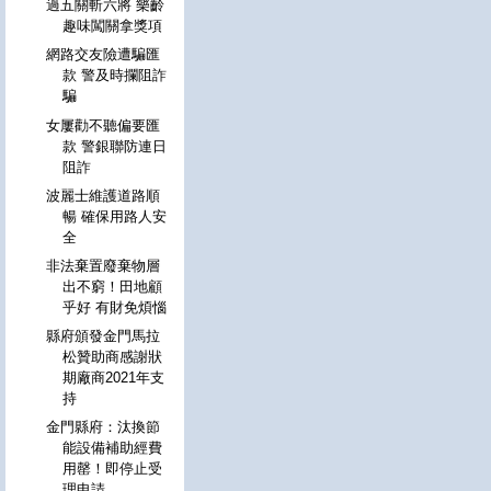
過五關斬六將 樂齡
趣味闖關拿獎項
網路交友險遭騙匯
款 警及時攔阻詐
騙
女屢勸不聽偏要匯
款 警銀聯防連日
阻詐
波麗士維護道路順
暢 確保用路人安
全
非法棄置廢棄物層
出不窮！田地顧
乎好 有財免煩惱
縣府頒發金門馬拉
松贊助商感謝狀
期廠商2021年支
持
金門縣府：汰換節
能設備補助經費
用罄！即停止受
理申請