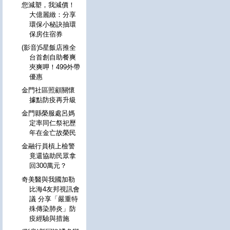
您減塑，我減價！
大億麗緻：分享
環保小秘訣抽環
保房住宿券
(影音)5星飯店推全
台首創自助餐爽
夾爽呷！499外帶
優惠
金門社區照顧關懷
據點防疫再升級
金門縣榮服處呂媽
定率同仁祭祀歷
年在金亡故榮民
金融行員槓上檢警
竟還協助民眾拿
回300萬元？
奇美醫與我國加勒
比海4友邦視訊會
議 分享「嚴重特
殊傳染肺炎」防
疫經驗與措施