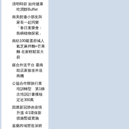
清明時節 如何健康
吃潤餅Buffet
南美館邀小朋友與
家長一起同樂
「春日童樂會：
島嶼植物探索」
南紡100嚴選府城人
氣芝麻拌麵×芒果
麵 在家輕鬆當大
廚
媒合外送平台 臺南
助店家搶攻外送
商機
公協合作辦旅行業
培訓轉型 第1梯
次培訓計畫獲核
定近300萬
因應新冠肺炎疫情
升溫 4/1環保新
措施暫緩實施
嘉藥跨域營造深耕