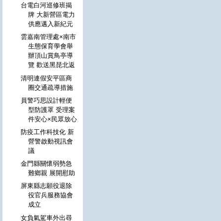
台電白河巡修班揭
牌 大新營區電力
供應邁入新紀元
雲嘉南管理處×南市
生態保育學會舉
辦頂山賞鳥亭導
覽 歡送黑琵北返
清明連假安平區商
圈交通疏導措施
員警巧思設計輕便
型防護罩 受理案
件安心×民眾放心
防疫工作科技化 新
營警啟動視訊會
議
金門縣關懷弱勢急
難鄉親 展開慰助
屏東縣志願役退除
役官兵服務協會
成立
女負氣駕車外出尋