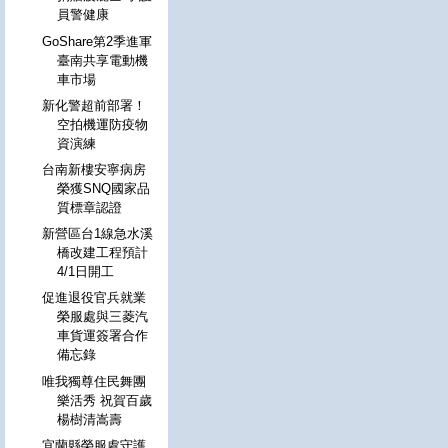
員警健康
GoShare第2季進軍
臺南共享電動機
車市場
新化警超前部署！
空拍機運防疫物
資演練
台南新樓安寧病房
榮獲SNQ國家品
質標章認證
新營區台1線急水溪
橋改建工程預計
4/1日開工
促進退役官兵就業
榮服處與三菱汽
車貨運簽署合作
備忘錄
唯我獨尊住民舞團
樂活秀 祝賀百歲
楊樹清嵩壽
宜蘭縣榮服處守護