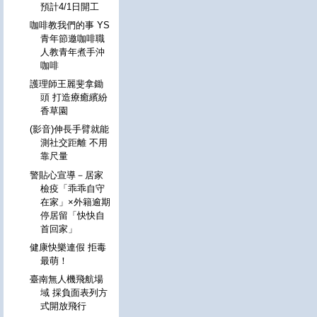
預計4/1日開工
咖啡教我們的事 YS
青年節邀咖啡職
人教青年煮手沖
咖啡
護理師王麗斐拿鋤
頭 打造療癒繽紛
香草園
(影音)伸長手臂就能
測社交距離 不用
靠尺量
警貼心宣導－居家
檢疫「乖乖自守
在家」×外籍逾期
停居留「快快自
首回家」
健康快樂連假 拒毒
最萌！
臺南無人機飛航場
域 採負面表列方
式開放飛行