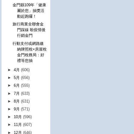
金門縣109年「健康
屬於您」抽獎活
動起跑囉！
旅行商業全聯會金
門踩線 盼疫情後
行銷金門
行動支付或網路繳
納牌照稅×房屋稅
金門稅務局：好
禮等您抽
►
4月
(606)
►
5月
(656)
►
6月
(555)
►
7月
(633)
►
8月
(631)
►
9月
(571)
►
10月
(596)
►
11月
(607)
►
12月
(646)