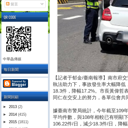
留言
QR CODE
中華鱻傳媒
每日新聞
【記者于郁金/臺南報導】南市府
執法助力下，事故發生率大幅降低
18.3件，降幅17.2%。市長黃
新聞回顧
同仁在交安上的努力，各單位會共
►
2013
(2)
據臺南市警局統計，今年截至109
►
2014
(415)
平均件數，與108年相較已有明顯下降(1
►
2015
(1811)
106.22件/日，減少18.3件/日，