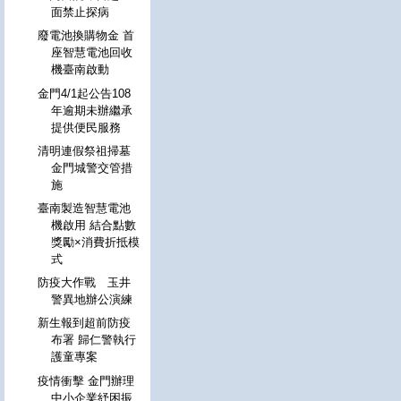
面禁止探病
廢電池換購物金 首
座智慧電池回收
機臺南啟動
金門4/1起公告108
年逾期未辦繼承
提供便民服務
清明連假祭祖掃墓
金門城警交管措
施
臺南製造智慧電池
機啟用 結合點數
獎勵×消費折抵模
式
防疫大作戰 玉井
警異地辦公演練
新生報到超前防疫
布署 歸仁警執行
護童專案
疫情衝擊 金門辦理
中小企業紓困振