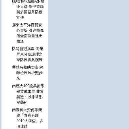
(影音)新冠詭譎多變
令人憂 學甲警錄
製多國語系防疫
宣傳
屏東太平洋百貨安
心賣場 引進熱像
儀全面測量進出
體溫
防範新冠病毒 高榮
屏東分院護理之
家防疫實兵演練
共體時艱助防疫 隔
離檢疫垃圾照步
來
南應大109級美術系
畢業成果展 非常
製造：以非常形
塑藝術
南臺科大資傳系榮
獲「青春有影
2019大學盃」多
項佳績