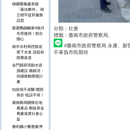
桃園榮服處表揚
「最佳夥伴」 樹
立標竿提昇服務
品質
分類：社會
吸蜜鸚鵡離家4個月
失而復得！飼主
標籤：臺南市政府警察局
,
開心
#臺南市政府警察局 永康、
南市水利局挖路改
不辜負市民期待
善下水道 請提前
因應改道
金門縣府現勘水資
源建設 楊鎮浯：
持續推動開發計
畫
怕疫情不就醫-髖部
骨折 耽誤不得！
臺南郵局關懷在地
農產品 郵挺黃金
喬麥落實社會公
益
勝利國小響應臺灣