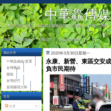
automaty do gier
中華鱻傳媒
本平台多元中立，期盼為正能量發聲，分享美好、美麗、美學，
首頁
報社簡介
本報公告
線上記者名單
連結分享
2020年3月30日星期一
永康、新營、東區交安
中華鱻傳媒-首頁
台灣高鐵
負市民期待
臺鐵
台灣好行
嘉南藥理大學
首頁
文章