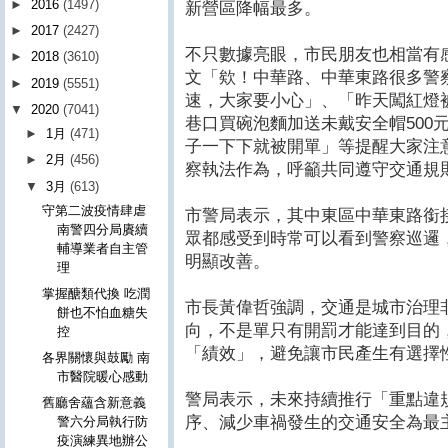
►
2016
(1497)
新營區降幅最多。
►
2017
(2427)
不只數據亮眼，市民朋友也相當有
►
2018
(3610)
文「欸！中華路、中華東路很多警
►
2019
(5551)
速，大家要小心」、「昨天闖紅燈
▼
2020
(7041)
巷口買碗泡麵加送未戴安全帽500
►
1月
(471)
子一下下就被開單」等提醒大家注
►
2月
(456)
察執法作為，呼籲共同遵守交通規
▼
3月
(613)
守第二波疫情肆虐
市警局表示，其中東區中華東路銜
南警四分局賡續
眾都感受到時常可以看到警察巡邏
輔導業者自主管
明顯改善。
理
掌握醣類代換 吃潤
市長黃偉哲強調，交通是城市治理
餅也不怕血糖失
向，不是單只有開罰才能達到目的
控
「績效」，避免讓市民產生有選擇
各界關懷與鼓勵 南
市醫院暖心感動
警局表示，未來持續推行「重點違
舊廳舍蘊含新意義
序、減少車禍發生的交通安全為最
警六分局執行防
疫演練異地辦公