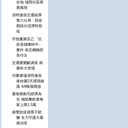
在地 城西社區再
展風情
清明連假交通疏導
警六分局：防疫
期採分流彈性祭
祖
手指畫家匡乙「抗
疫英雄陳時中」
畫作 肯定鋼鐵部
長付出
交通愛樂齡講座 南
臺科大登場
河樂廣場清明連假
後休園2天環境維
護 4/8恢復開放
臺南推動宅經濟為
先 補助餐飲業每
家上限1.5萬
南警防疫掃黑不鬆
懈 全力守護大臺
南治安