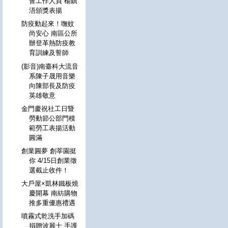
會工作人員 楊鎮
浯頒獎表揚
防疫動起來！嘸蚊
尚安心 南區公所
辦登革熱防疫教
育訓練及誓師
(影音)南臺科大流音
系陳子晟用音樂
向陳部長及防疫
英雄敬意
金門慶祝社工日暨
勞動節公部門模
範勞工表揚活動
圓滿
創業圓夢 創莘園挺
你 4/15日創業徵
選截止收件！
大戶屋×凱林鐵板燒
慶開幕 南紡購物
推多重優惠禮遇
噴霧式乾洗手加碼
捐贈波麗士 手護