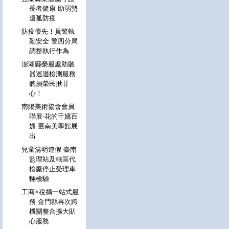
長者健康 助弱勢
遺孤防疫
防疫優先！員警執
勤安全 警四分局
調整執行作為
澎湖縣榮服處助聽
器巡迴檢測服務
聽損榮民揪甘
心！
南陽美術協會會員
聯展-花的千嬌百
媚 臺南美學館展
出
兒童清明連假 臺南
監理站及轄區代
檢廠停止受理車
輛檢驗
工商×稅捐一站式服
務 金門縣再次跨
機關整合擴大貼
心服務