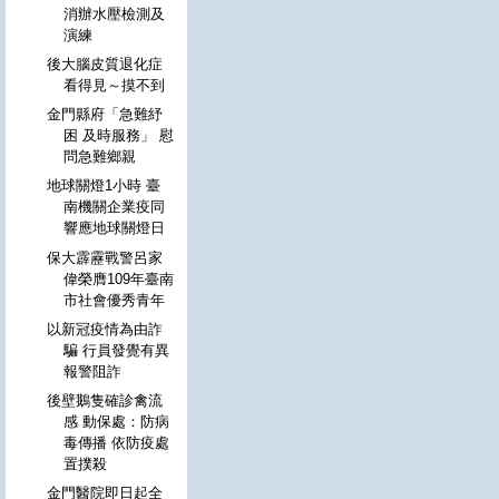
消辦水壓檢測及
演練
後大腦皮質退化症
看得見～摸不到
金門縣府「急難紓
困 及時服務」 慰
問急難鄉親
地球關燈1小時 臺
南機關企業疫同
響應地球關燈日
保大霹靂戰警呂家
偉榮膺109年臺南
市社會優秀青年
以新冠疫情為由詐
騙 行員發覺有異
報警阻詐
後壁鵝隻確診禽流
感 動保處：防病
毒傳播 依防疫處
置撲殺
金門醫院即日起全