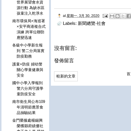
世界展望會水資
源行動 為缺水區
孩童注入乾淨水
at
星期一, 3月 30, 2020
南市環保局×海巡署
Labels:
新聞總覽-社會
×安平商港複合式
演練 跨單位聯防
應變迅速
各級中小學新生報
沒有留言:
到 警二分局落實
防疫勤務
發佈留言
護童×防疫 婦幼警
關心學童健康與
首
安全
較新的文章
國中小學入學報到
警六分局守護學
童防疫安全
南市衛生局公布109
年清明節應景食
品抽驗結果
金門榮服處楊錫興
榮獲縣府績優社