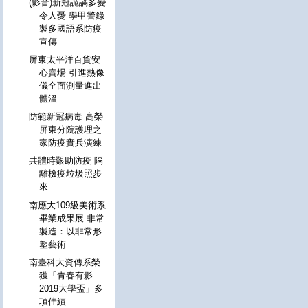
(影音)新冠詭譎多變
令人憂 學甲警錄
製多國語系防疫
宣傳
屏東太平洋百貨安
心賣場 引進熱像
儀全面測量進出
體溫
防範新冠病毒 高榮
屏東分院護理之
家防疫實兵演練
共體時艱助防疫 隔
離檢疫垃圾照步
來
南應大109級美術系
畢業成果展 非常
製造：以非常形
塑藝術
南臺科大資傳系榮
獲「青春有影
2019大學盃」多
項佳績