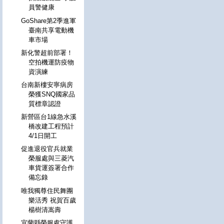
員警健康
GoShare第2季進軍
臺南共享電動機
車市場
新化警超前部署！
空拍機運防疫物
資演練
台南新樓安寧病房
榮獲SNQ國家品
質標章認證
新營區台1線急水溪
橋改建工程預計
4/1日開工
促進退役官兵就業
榮服處與三菱汽
車貨運簽署合作
備忘錄
唯我獨尊住民舞團
樂活秀 祝賀百歲
楊樹清嵩壽
宜蘭縣榮服處守護