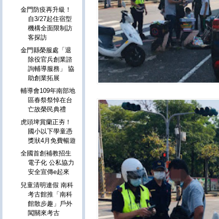
金門防疫再升級！
自3/27起住宿型
機構全面限制訪
客探訪
金門縣榮服處「退
除役官兵創業諮
詢輔導服務」 協
助創業拓展
輔導會109年南部地
區春祭祭悼在台
亡故榮民典禮
虎頭埤賞蘭正夯！
國小以下學童憑
獎狀4月免費暢遊
全國首創補教招生
電子化 公私協力
安全宣傳e起來
兒童清明連假 南科
考古館推「南科
館散步趣」戶外
闖關來考古