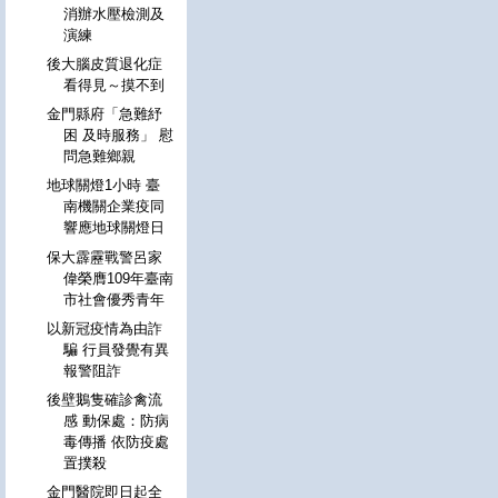
消辦水壓檢測及
演練
後大腦皮質退化症
看得見～摸不到
金門縣府「急難紓
困 及時服務」 慰
問急難鄉親
地球關燈1小時 臺
南機關企業疫同
響應地球關燈日
保大霹靂戰警呂家
偉榮膺109年臺南
市社會優秀青年
以新冠疫情為由詐
騙 行員發覺有異
報警阻詐
後壁鵝隻確診禽流
感 動保處：防病
毒傳播 依防疫處
置撲殺
金門醫院即日起全