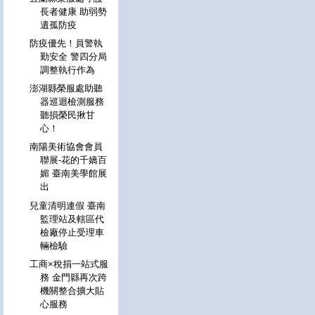
長者健康 助弱勢
遺孤防疫
防疫優先！員警執
勤安全 警四分局
調整執行作為
澎湖縣榮服處助聽
器巡迴檢測服務
聽損榮民揪甘
心！
南陽美術協會會員
聯展-花的千嬌百
媚 臺南美學館展
出
兒童清明連假 臺南
監理站及轄區代
檢廠停止受理車
輛檢驗
工商×稅捐一站式服
務 金門縣再次跨
機關整合擴大貼
心服務