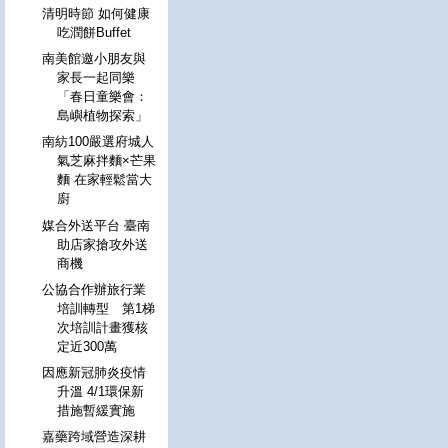
清明時節 如何健康
吃潤餅Buffet
南美館邀小朋友與
家長一起同樂
「春日童樂會：
島嶼植物探索」
南紡100嚴選府城人
氣芝麻拌麵×芒果
麵 在家輕鬆當大
廚
媒合外送平台 臺南
助店家搶攻外送
商機
公協合作辦旅行業
培訓轉型 第1梯
次培訓計畫獲核
定近300萬
因應新冠肺炎疫情
升溫 4/1環保新
措施暫緩實施
嘉藥跨域營造深耕