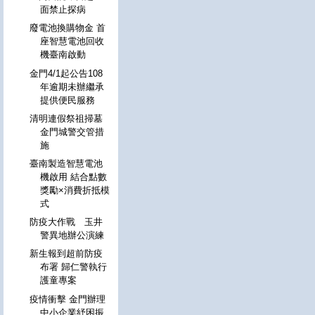
面禁止探病
廢電池換購物金 首
座智慧電池回收
機臺南啟動
金門4/1起公告108
年逾期未辦繼承
提供便民服務
清明連假祭祖掃墓
金門城警交管措
施
臺南製造智慧電池
機啟用 結合點數
獎勵×消費折抵模
式
防疫大作戰 玉井
警異地辦公演練
新生報到超前防疫
布署 歸仁警執行
護童專案
疫情衝擊 金門辦理
中小企業紓困振