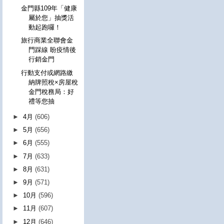
金門縣109年「健康
屬於您」抽獎活
動起跑囉！
旅行商業全聯會金
門踩線 盼疫情後
行銷金門
行動支付或網路繳
納牌照稅×房屋稅
金門稅務局：好
禮等您抽
►
4月
(606)
►
5月
(656)
►
6月
(555)
►
7月
(633)
►
8月
(631)
►
9月
(571)
►
10月
(596)
►
11月
(607)
►
12月
(646)