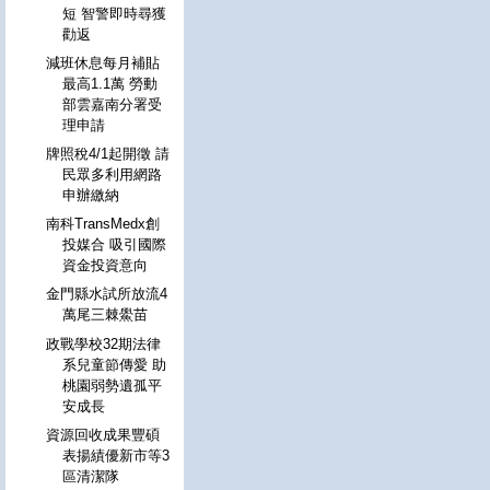
短 智警即時尋獲
勸返
減班休息每月補貼
最高1.1萬 勞動
部雲嘉南分署受
理申請
牌照稅4/1起開徵 請
民眾多利用網路
申辦繳納
南科TransMedx創
投媒合 吸引國際
資金投資意向
金門縣水試所放流4
萬尾三棘鱟苗
政戰學校32期法律
系兒童節傳愛 助
桃園弱勢遺孤平
安成長
資源回收成果豐碩
表揚績優新市等3
區清潔隊