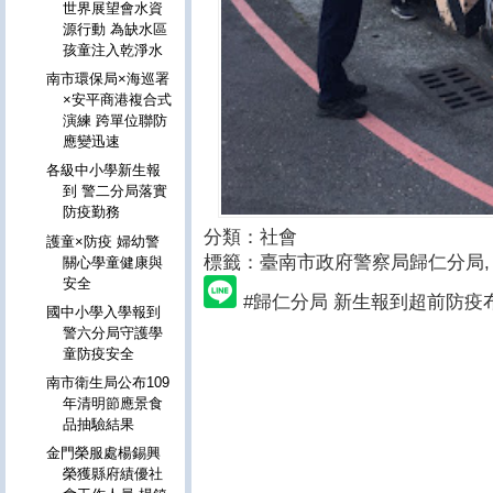
世界展望會水資
源行動 為缺水區
孩童注入乾淨水
南市環保局×海巡署
×安平商港複合式
演練 跨單位聯防
應變迅速
各級中小學新生報
到 警二分局落實
防疫勤務
分類：社會
護童×防疫 婦幼警
標籤：臺南市政府警察局歸仁分局
,
關心學童健康與
安全
#歸仁分局 新生報到超前防疫
國中小學入學報到
警六分局守護學
童防疫安全
南市衛生局公布109
年清明節應景食
品抽驗結果
金門榮服處楊錫興
榮獲縣府績優社