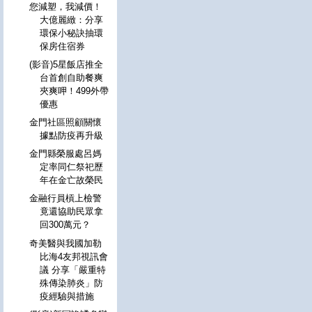
您減塑，我減價！
大億麗緻：分享
環保小秘訣抽環
保房住宿券
(影音)5星飯店推全
台首創自助餐爽
夾爽呷！499外帶
優惠
金門社區照顧關懷
據點防疫再升級
金門縣榮服處呂媽
定率同仁祭祀歷
年在金亡故榮民
金融行員槓上檢警
竟還協助民眾拿
回300萬元？
奇美醫與我國加勒
比海4友邦視訊會
議 分享「嚴重特
殊傳染肺炎」防
疫經驗與措施