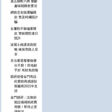
過五關斬六將 樂齡
趣味闖關拿獎項
網路交友險遭騙匯
款 警及時攔阻詐
騙
女屢勸不聽偏要匯
款 警銀聯防連日
阻詐
波麗士維護道路順
暢 確保用路人安
全
非法棄置廢棄物層
出不窮！田地顧
乎好 有財免煩惱
縣府頒發金門馬拉
松贊助商感謝狀
期廠商2021年支
持
金門縣府：汰換節
能設備補助經費
用罄！即停止受
理申請