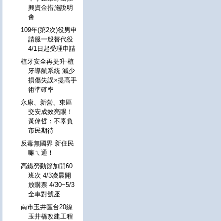
興資金措施說明
會
109年(第2次)役男申
請服一般替代役
4/1日起受理申請
植牙安全再提升-植
牙導航系統 減少
損傷失誤×提高手
術準確率
永康、新營、東區
交安成效亮眼！
黃偉哲：不辜負
市民期待
反毒無國界 新住民
嘛ㄟ通！
高鐵勞動節加開60
班次 4/3凌晨開
放購票 4/30~5/3
全車對號座
南市玉井區台20線
玉井橋改建工程