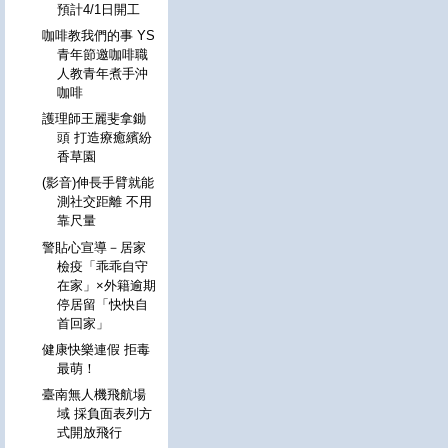
預計4/1日開工
咖啡教我們的事 YS
青年節邀咖啡職
人教青年煮手沖
咖啡
護理師王麗斐拿鋤
頭 打造療癒繽紛
香草園
(影音)伸長手臂就能
測社交距離 不用
靠尺量
警貼心宣導－居家
檢疫「乖乖自守
在家」×外籍逾期
停居留「快快自
首回家」
健康快樂連假 拒毒
最萌！
臺南無人機飛航場
域 採負面表列方
式開放飛行