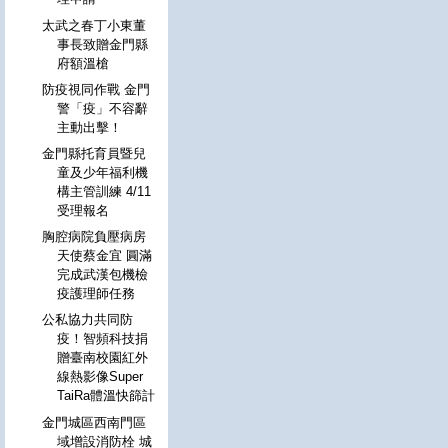
太武之春丁小東董
事長致贈金門縣
府額溫槍
防疫視同作戰 金門
警「疫」不容辭
主動出擊！
金門縣托育員暨兒
童及少年福利機
構主管訓練 4/11
受理報名
胸腔病院負壓病房
天使蔡金宜 圓滿
完成武漢包機檢
疫護理師任務
公私協力共同防
疫！智頻科技捐
贈臺南校園紅外
線熱影像Super
TaiRa體溫快篩計
金門城區西南門區
域增設消防栓 城