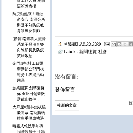
會工作人員 楊鎮
浯頒獎表揚
防疫動起來！嘸蚊
尚安心 南區公所
辦登革熱防疫教
育訓練及誓師
(影音)南臺科大流音
at
星期日, 3月 29, 2020
系陳子晟用音樂
向陳部長及防疫
Labels:
新聞總覽-社會
英雄敬意
金門慶祝社工日暨
勞動節公部門模
範勞工表揚活動
沒有留言:
圓滿
創業圓夢 創莘園挺
發佈留言
你 4/15日創業徵
選截止收件！
首
較新的文章
大戶屋×凱林鐵板燒
慶開幕 南紡購物
推多重優惠禮遇
噴霧式乾洗手加碼
捐贈波麗士 手護