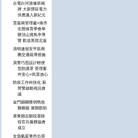
台電白河巡修班揭
牌 大新營區電力
供應邁入新紀元
雲嘉南管理處×南市
生態保育學會舉
辦頂山賞鳥亭導
覽 歡送黑琵北返
清明連假安平區商
圈交通疏導措施
員警巧思設計輕便
型防護罩 受理案
件安心×民眾放心
防疫工作科技化 新
營警啟動視訊會
議
金門縣關懷弱勢急
難鄉親 展開慰助
屏東縣志願役退除
役官兵服務協會
成立
女負氣駕車外出尋