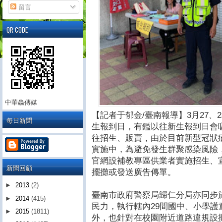
留言
QR CODE
中華鱻傳媒
【記者于郁金/臺南報導】3月27、
每日新聞
生報到日，有鑑以往新生報到日會
往招生、販賣，由於目前新型冠狀病
實施中，為避免發生群聚感染風險
官網設補教專區供業者實施招生、
新聞回顧
擺攤或發送廣告傳單。
►
2013
(2)
臺南市政府警察局歸仁分局亦同步於2
►
2014
(415)
民力，執行轄內29間國中、小學
►
2015
(1811)
外，也針對在校園附近道路違規設