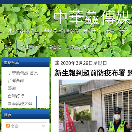
automaty do gier
中華鱻傳媒
本平台多元中立，期盼為正能量發聲，分享美好、美麗、美學，
首頁
報社簡介
本報公告
線上記者名單
連結分享
2020年3月29日星期日
新生報到超前防疫布署 
中華鱻傳媒-首頁
台灣高鐵
臺鐵
台灣好行
嘉南藥理大學
首頁
文章