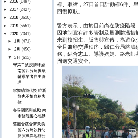
►
2016
(1497)
導、取締，27日首日計勸導6件、
►
2017
(2427)
回復原狀。
►
2018
(3610)
警方表示，由於目前尚在防疫階段
►
2019
(5551)
因地制宜有許多管制及量測體溫措
▼
2020
(7041)
未到校招生、販售與宣傳，為避免
►
1月
(471)
全且兼顧交通秩序，歸仁分局將膺
►
2月
(456)
務，結合志工、導護媽媽、路老師共
▼
3月
(613)
周邊交通安全。
守第二波疫情肆虐
南警四分局賡續
輔導業者自主管
理
掌握醣類代換 吃潤
餅也不怕血糖失
控
各界關懷與鼓勵 南
市醫院暖心感動
舊廳舍蘊含新意義
警六分局執行防
疫演練異地辦公