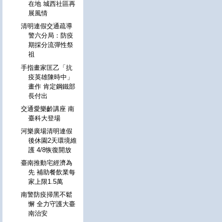
在地 城西社區再
展風情
清明連假交通疏導
警六分局：防疫
期採分流彈性祭
祖
手指畫家匡乙「抗
疫英雄陳時中」
畫作 肯定鋼鐵部
長付出
交通愛樂齡講座 南
臺科大登場
河樂廣場清明連假
後休園2天環境維
護 4/8恢復開放
臺南推動宅經濟為
先 補助餐飲業每
家上限1.5萬
南警防疫掃黑不鬆
懈 全力守護大臺
南治安