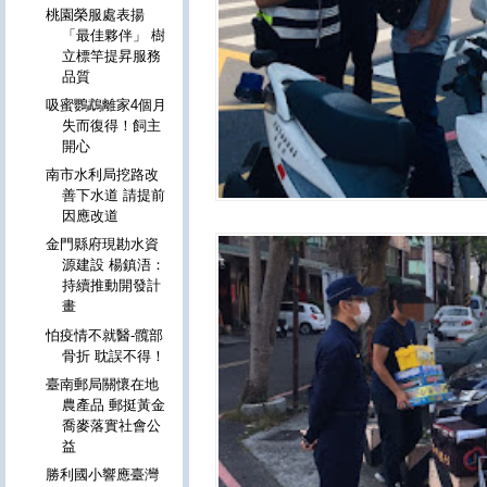
桃園榮服處表揚
「最佳夥伴」 樹
立標竿提昇服務
品質
吸蜜鸚鵡離家4個月
失而復得！飼主
開心
南市水利局挖路改
善下水道 請提前
因應改道
金門縣府現勘水資
源建設 楊鎮浯：
持續推動開發計
畫
怕疫情不就醫-髖部
骨折 耽誤不得！
臺南郵局關懷在地
農產品 郵挺黃金
喬麥落實社會公
益
勝利國小響應臺灣