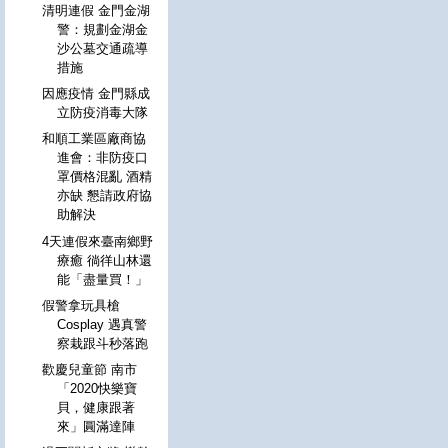
清明連假 金門金湖
警：規劃金湖金
沙公墓交通疏導
措施
因應疫情 金門縣成
立防疫消毒大隊
和順工業區廠商協
進會：非防疫口
罩價格混亂 酒精
亦缺 懇請政府協
助解決
4天連假來臺南鄉野
療癒 徜徉山林還
能「盡量買！」
假警拿玩具槍
Cosplay 遇真警
察栽跟斗秒落跑
歡慶兒童節 南市
「2020快樂寶
貝，健康跟著
來」圓滿達陣