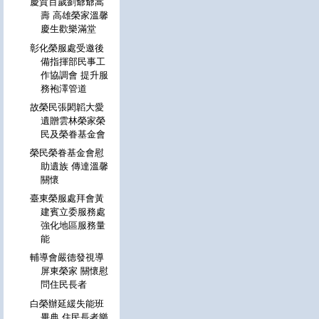
慶賀百歲劉爺爺嵩
壽 高雄榮家溫馨
慶生歡樂滿堂
彰化榮服處受邀後
備指揮部民事工
作協調會 提升服
務袍澤管道
故榮民張閎韜大愛
遺贈雲林榮家榮
民及榮眷基金會
榮民榮眷基金會慰
助遺族 傳達溫馨
關懷
臺東榮服處拜會黃
建賓立委服務處
強化地區服務量
能
輔導會嚴德發視導
屏東榮家 關懷慰
問住民長者
白榮辦延緩失能班
畢典 住民長者樂