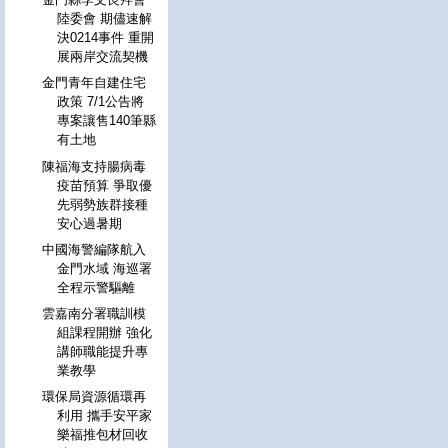
陸委會 期儘速解
決0214事件 重開
展兩岸交流契機
金門青年自建住宅
政策 7/1公告將
專案讓售140筆縣
有土地
陳福海支持腸病毒
疫苗預算 爭取優
先弱勢族群接種
安心過暑期
中國海警編隊航入
金門水域 海巡署
全程示警驅離
雲嘉南分署職訓模
組課程開辦 強化
講師職能提升專
業教學
環保局資源循環再
利用 攜手安平家
樂福推包材回收