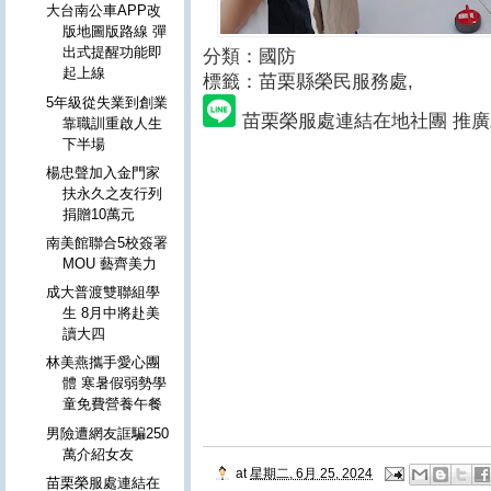
大台南公車APP改
版地圖版路線 彈
出式提醒功能即
分類：國防
起上線
標籤：苗栗縣榮民服務處
,
5年級從失業到創業
苗栗榮服處連結在地社團 推
靠職訓重啟人生
下半場
楊忠聲加入金門家
扶永久之友行列
捐贈10萬元
南美館聯合5校簽署
MOU 藝齊美力
成大普渡雙聯組學
生 8月中將赴美
讀大四
林美燕攜手愛心團
體 寒暑假弱勢學
童免費營養午餐
男險遭網友誆騙250
萬介紹女友
at
星期二, 6月 25, 2024
苗栗榮服處連結在