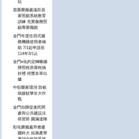
站
苗栗榮服處遠距居
家照顧系統教育
訓練 充實服務照
顧專業職能
金門年度住宿式服
務機構使用者補
助 7/1起申請至
114年3/1止
金門e化約定轉帳繳
牌照稅房屋稅抽
好禮 得獎名單出
爐
中彰榮家環消 防範
病媒蚊孳生大作
戰
金門自辦促進民間
參與公共建設法
研習班 圓滿達陣
彰化榮服處拜會建
國科大 拓展產學
產訓合作提昇就