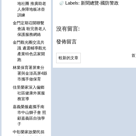
Labels:
新聞總覽-國防警政
地社團 推廣助老
人身障地板冰壺
訓練
金門定期召開聯繫
沒有留言:
會議 盼完善老人
保護服務網絡
發佈留言
金門觀光圈交流共
識 遴選輔導觀光
產業特色店家開
首
較新的文章
跑
林業保育署屏東分
署與金澎高屏4縣
市攜手做保育
佳里榮家深入偏鄉
社區健康外展服
務宣導
嘉義榮服處攜手南
市中山獅子會 照
顧嘉義區自強學
子
中彰榮家故榮民捐