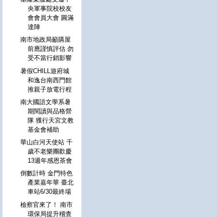
央軍事院校校友
會會員大會 圓滿
達陣
南市地政局籲購屋
前應謹慎評估 勿
受不當行銷影響
暑假CHILL遊府城
和逸台南西門館
推親子放電行程
南大國語文學系暑
期閱讀與品格營
隊 獲行天宮文教
基金會補助
華山白河天使站 千
歲不老樂團歡慶
13週年感恩茶會
倒數計時 金門特色
產業嘉年華 臺北
車站6/30最終場
檢察官來了！ 南市
環保局提升稽查