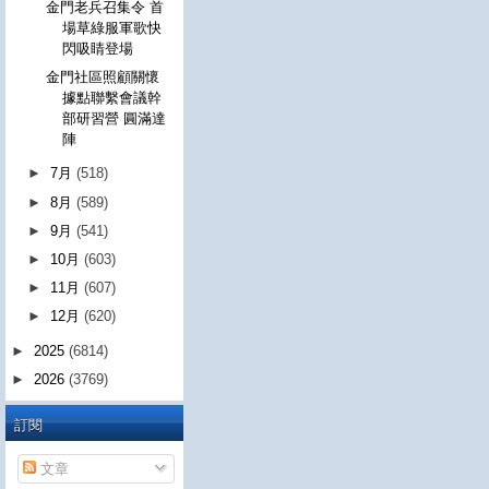
金門老兵召集令 首
場草綠服軍歌快
閃吸睛登場
金門社區照顧關懷
據點聯繫會議幹
部研習營 圓滿達
陣
►
7月
(518)
►
8月
(589)
►
9月
(541)
►
10月
(603)
►
11月
(607)
►
12月
(620)
►
2025
(6814)
►
2026
(3769)
訂閱
文章