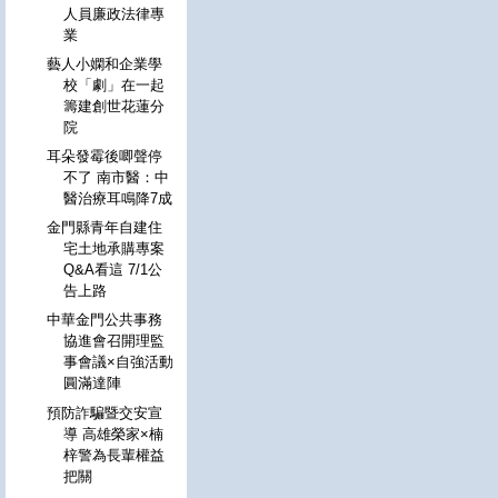
人員廉政法律專
業
藝人小嫻和企業學
校「劇」在一起
籌建創世花蓮分
院
耳朵發霉後唧聲停
不了 南市醫：中
醫治療耳鳴降7成
金門縣青年自建住
宅土地承購專案
Q&A看這 7/1公
告上路
中華金門公共事務
協進會召開理監
事會議×自強活動
圓滿達陣
預防詐騙暨交安宣
導 高雄榮家×楠
梓警為長輩權益
把關