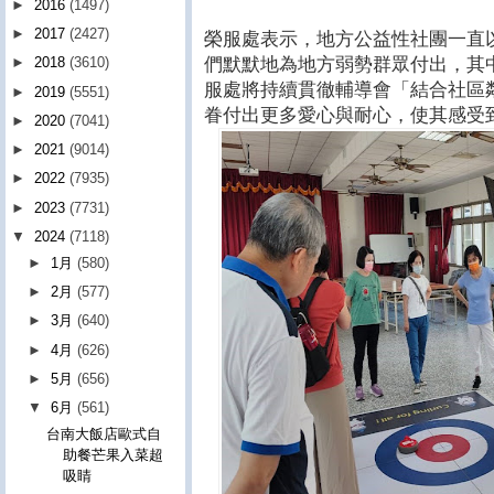
►
2016
(1497)
►
2017
(2427)
榮服處表示，地方公益性社團一直
們默默地為地方弱勢群眾付出，其
►
2018
(3610)
服處將持續貫徹輔導會「結合社區
►
2019
(5551)
眷付出更多愛心與耐心，使其感受
►
2020
(7041)
►
2021
(9014)
►
2022
(7935)
►
2023
(7731)
▼
2024
(7118)
►
1月
(580)
►
2月
(577)
►
3月
(640)
►
4月
(626)
►
5月
(656)
▼
6月
(561)
台南大飯店歐式自
助餐芒果入菜超
吸睛