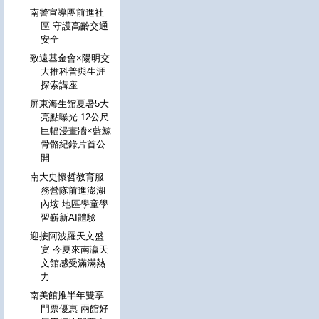
南警宣導團前進社
區 守護高齡交通
安全
致遠基金會×陽明交
大推科普與生涯
探索講座
屏東海生館夏暑5大
亮點曝光 12公尺
巨幅漫畫牆×藍鯨
骨骼紀錄片首公
開
南大史懷哲教育服
務營隊前進澎湖
內垵 地區學童學
習嶄新AI體驗
迎接阿波羅天文盛
宴 今夏來南瀛天
文館感受滿滿熱
力
南美館推半年雙享
門票優惠 兩館好