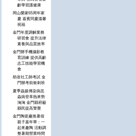
齡學習護健康
岡山榮家65周年家
慶 嘉賓同慶溫馨
祝福
金門年度調解業務
研習會 提升法律
素養與品質效率
金門辦手機攝影教
育訓練 提供高齡
志工技能學習機
會
助攻社工師考試 金
門辦考前衝刺班
夏季蟲媒傳染病恙
蟲病登革熱來勢
洶洶 金門縣府籲
縣民提高警覺
金門陶瓷廠推暑假
親子嘉年華：一
起來趣陶 活動調
整暑期營業時間