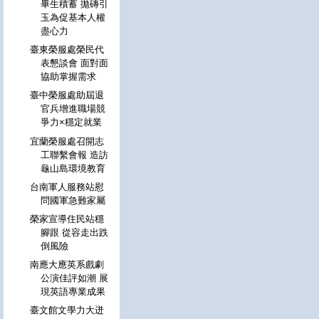
畢生積蓄 拋磚引
玉為促基本人權
盡心力
臺東榮服處榮民代
表懇談會 面對面
協助掌握需求
臺中榮服處助屆退
官兵增進職場競
爭力×穩定就業
宜蘭榮服處召開志
工聯繫會報 造訪
龜山島環境教育
台南軍人服務站慰
問國軍急難家屬
榮家宣導住民站穩
腳跟 從容走出跌
倒風險
南應大應英系戲劇
公演佳評如潮 展
現英語專業成果
臺文館文學力大迸