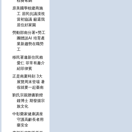
標賽奪銅
原美國學校建商施
工 居民抗議漠視
當初協議 籲還我
居住好家園
勞動部南分署×勞工
團體談AI 培育產
業新趨勢在職勞
工
移民署邀新住民賴
愛仁 菲常有趣介
紹菲律賓
正是南夏時刻 3大
展覽周末登場 暑
假就要一起臺南
劉氏宗親贈書劉燈
鐘博士 期發揚宗
族文化
中彰榮家健康講座
守護高齡長者用
藥安全