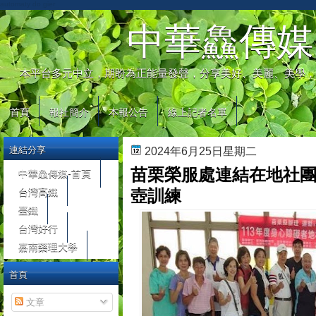
automaty do gier
中華鱻傳媒
本平台多元中立，期盼為正能量發聲，分享美好、美麗、美學，
首頁
報社簡介
本報公告
線上記者名單
連結分享
2024年6月25日星期二
苗栗榮服處連結在地社團
中華鱻傳媒-首頁
台灣高鐵
壺訓練
臺鐵
台灣好行
嘉南藥理大學
首頁
文章