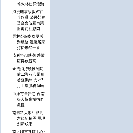
德教材社群活動
海虎艦事故數名官
兵殉職 榮民榮眷
基金會偕臺南榮
服處前往慰問
雲林榮服處炎夏感
動服務 溫馨居家
打掃煥然一新
南科搭AI熱潮 營業
額再創新高
金門消持續推到院
前12導程心電圖
檢查訓練 力求7
月上線服務縣民
血庫存量告急 台南
好人協會辦捐血
救援
南臺科大學生點亮
左鎮新希望 展現
創新成果
南大聯電課輔中心×