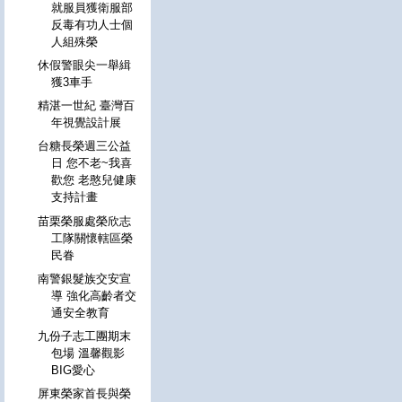
就服員獲衛服部
反毒有功人士個
人組殊榮
休假警眼尖一舉緝
獲3車手
精湛一世紀 臺灣百
年視覺設計展
台糖長榮週三公益
日 您不老~我喜
歡您 老憨兒健康
支持計畫
苗栗榮服處榮欣志
工隊關懷轄區榮
民眷
南警銀髮族交安宣
導 強化高齡者交
通安全教育
九份子志工團期末
包場 溫馨觀影
BIG愛心
屏東榮家首長與榮