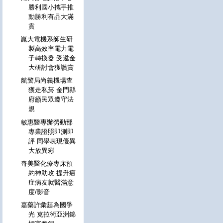
勝利國小攜手推
動勝利有品大滿
貫
崑大電機系師生研
製高效率電力電
子轉換器 受邀金
大研討會獲讚賞
航警局尚義機場查
獲走私菸 金門縣
府籲民眾遵守法
規
敏惠醫專辦勞動部
專業證照即測即
評 同學表現優異
大放異彩
奇美醫化療專床預
約神助攻 提升癌
症病友就醫滿意
度/影音
嘉藥許彙莛為國爭
光 克拉術亞洲錦