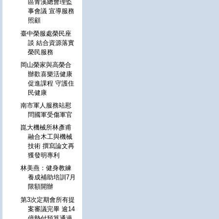
區青溪總會理監
事會議 宣導服務
照顧
臺中榮服處榮民座
談 結合資源落實
榮民服務
岡山榮家與高榮合
辦歡喜樂活健康
促進課程 守護住
民健康
南市軍人服務站慰
問國軍受傷軍官
崑大機械所林彥甫
融合木工與機械
技術 撰寫論文再
獲發明專利
林美燕：健身教練
養成補助培訓7月
限額開辦
第3次定期會所有提
案審議完畢 逾14
億墊付預算通過