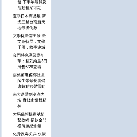
發 下半年展覽及
活動精采可期
夏季日本商品展 新
光三越台南新天
地最後倒數
文學從臺南出發 臺
文館特展：文學
千層．故事連城
金門特色產業嘉年
華：精彩紛呈3日
展售6/28登場
嘉藥前進偏鄉社區
師生帶領長者健
康舞動歡聲雷動
南大送愛到澎湖內
垵 實踐史懷哲精
神
大馬僑領楊肅斌情
繫故鄉 捐款金門
楊清廉紀念館
化身反毒尖兵 永康