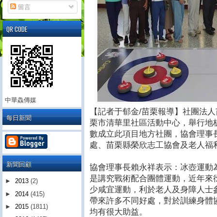
留言
QR CODE
中華鱻傳媒
【記者于郁金/苗栗報導】社團法
每日新聞
栗市清華里社區活動中心，舉行地
數成立此項目地方社團，協會理事
處、苗栗縣榮欣志工協會及老人福
新聞回顧
協會理事長賴永祥表示：冰壺運動
是講究戰術配合團體運動，近年來
►
2013
(2)
少咸宜運動，利於老人及身障人士
►
2014
(415)
帶來許多不同好處，對於訓練身體
►
2015
(1811)
均有很大助益。