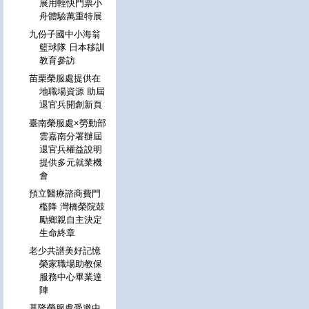
展用輕快門票小
舟體驗萬重特展
九份子國中小海翁
籃球隊 日本移訓
教育參訪
苗栗榮服處提供在
地職場資源 助屆
退官兵開創新頁
臺南榮服處×勞動部
雲嘉南分署辦屆
退官兵權益說明
提供多元就業機
會
預立醫療諮商費門
檻降 灣橋榮院鼓
勵鄉親自主決定
生命終章
老少共譜美好記憶
榮家職場助教保
服務中心畢業達
陣
基隆榮服處受邀中