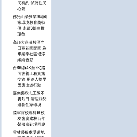
民有約 傾聽住民
心聲
佛光山榮獲第9屆國
家環境教育獎特
優 永續3部曲推
環教
高師大燕巢校區向
日葵花園開園 為
畢業季社區增添
繽紛色彩
台86線(4K至7K)路
面改善工程實施
交管 用路人提早
因應改道行駛
臺南榮欣志工隊不
畏烈日 清理弱勢
遺眷住家環境
陸軍官校專科班校
友會慶建校百年
榮服處到場同慶
雲林榮服處受邀地