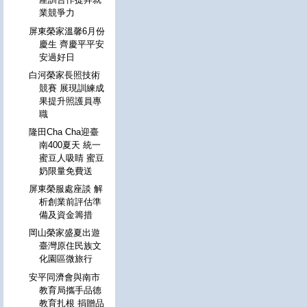
業競爭力
屏東榮家溫馨6月份
慶生 齊慶平平安
安過好日
白河榮家長照技術
競賽 展現訓練成
果提升照護員專
職
隆田Cha Cha迎臺
南400夏天 統一
蜜豆人吸睛 蜜豆
奶限量免費送
屏東榮服處座談 解
析創業前評估準
備及資金籌措
岡山榮家盛夏出遊
臺灣原住民族文
化園區微旅行
安平同濟會與南市
教育局攜手品德
教育扎根 捐贈品