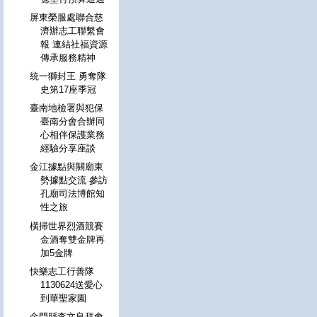
屏東榮服處聯合慈
濟辦志工聯繫會
報 連結社福資源
傳承服務精神
統一獅封王 勇奪隊
史第17座季冠
臺南地檢署與犯保
臺南分會合辦同
心相伴保護業務
經驗分享座談
金江據點與關廟東
勢據點交流 參訪
孔廟司法博館知
性之旅
橫掃世界烈酒競賽
金酒奪雙金牌再
加5金牌
快樂志工行善隊
1130624送愛心
到華聖家園
金門縣李文良拜會