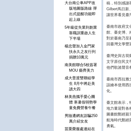
大台南公車APP改
稿，特別感謝荷
版地圖版路線 彈
Gilbert馬
出式提醒功能即
讓世界看見臺
起上線
臺南市政府文
5年級從失業到創業
館、臺史博、
靠職訓重啟人生
對於臺南乃至
下半場
回臺灣文學豐
楊忠聲加入金門家
扶永久之友行列
臺灣史與古荷
捐贈10萬元
文字原住民文
南美館聯合5校簽署
他們歌謠聲音
MOU 藝齊美力
成大普渡雙聯組學
臺南市西拉雅
生 8月中將赴美
該繪本使用西
讀大四
化。
林美燕攜手愛心團
體 寒暑假弱勢學
臺文館表示，
童免費營養午餐
地力量迎對各
圖書館鄭經親
男險遭網友誆騙250
航海時代鄭經
萬介紹女友
勇氣。
苗栗榮服處連結在