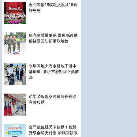
金門表揚16模範父親及16新
好爸爸
嘹亮歌聲展軍威 屏東縣後備
部接受國防部軍歌驗收
永康高地大淹水疑地下排水
溝崩壞 要求市府對症下藥解
決
苗栗榮服處謝浚豪處長布達
宣誓典禮
金門數位縣民卡啟動！智慧
升級全島支付圈 加碼回饋限