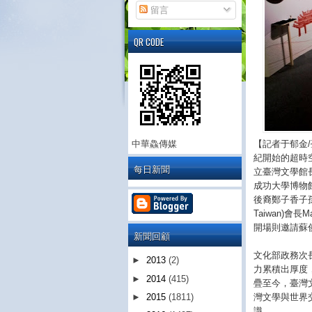
留言
QR CODE
【記者于郁金
中華鱻傳媒
紀開始的超時
每日新聞
立臺灣文學館
成功大學博物
後裔鄭子香子
Taiwan)會
開場則邀請蘇
新聞回顧
文化部政務次
►
2013
(2)
力累積出厚度
►
2014
(415)
疊至今，臺灣
灣文學與世界
►
2015
(1811)
識。