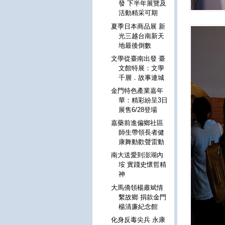
發 下半年展覽及
活動精采可期
夏季日本商品展 新
光三越台南新天
地最後倒數
文學從臺南出發 臺
文館特展：文學
千層．故事連城
金門特色產業嘉年
華：精彩紛呈3日
展售6/28登場
嘉藥前進偏鄉社區
師生帶領長者健
康舞動歡聲雷動
南大送愛到澎湖內
垵 實踐史懷哲精
神
大馬僑領楊肅斌情
繫故鄉 捐款金門
楊清廉紀念館
化身反毒尖兵 永康