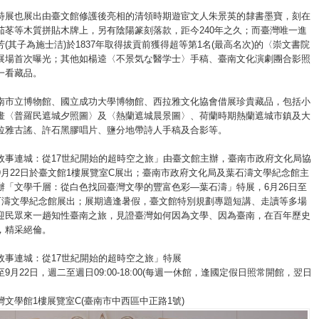
特展也展出由臺文館修護後亮相的清領時期遊宦文人朱景英的隸書墨寶，刻在
茄苳等木質拼貼木牌上，另有陰陽篆刻落款，距今240年之久；而臺灣唯一進
(其子為施士洁)於1837年取得拔貢前獲得超等第1名(最高名次)的〈崇文書院
展場首次曝光；其他如楊逵〈不景気な醫学士〉手稿、臺南文化演劇團合影照
一看藏品。
南市立博物館、國立成功大學博物館、西拉雅文化協會借展珍貴藏品，包括小
畫〈普羅民遮城夕照圖〉及〈熱蘭遮城晨景圖〉、荷蘭時期熱蘭遮城市鎮及大
拉雅古謠、許石黑膠唱片、鹽分地帶詩人手稿及合影等。
故事連城：從17世紀開始的超時空之旅」由臺文館主辦，臺南市政府文化局協
9月22日於臺文館1樓展覽室C展出；臺南市政府文化局及葉石濤文學紀念館主
辦「文學千層：從白色找回臺灣文學的豐富色彩—葉石濤」特展，6月26日至
葉石濤文學紀念館展出；展期適逢暑假，臺文館特別規劃專題短講、走讀等多場
迎民眾來一趟知性臺南之旅，見證臺灣如何因為文學、因為臺南，在百年歷史
，精采絕倫。
故事連城：從17世紀開始的超時空之旅」特展
9月22日，週二至週日09:00-18:00(每週一休館，逢國定假日照常開館，翌日
文學館1樓展覽室C(臺南市中西區中正路1號)