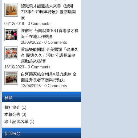
認識惡才能迎接未來善《澎湖
713事件70周年特展》臺南場開
展
03/12/2019 - 0 Comments
迎解封 台南就業10月首場徵才釋
近千在地工作機會
28/09/2022 - 0 Comments
重陽樂齡開懷 奇美醫辦「健康久
久 關懷久久」活動 守護長輩健
康動起來/影音
18/10/2023 - 0 Comments
白河榮家結合輔具×肌力訓練 全
面提升長者平衡與行動力
13/04/2026 - 0 Comments
標籤
報社簡介
(1)
本報公告
(3)
線上記者名單
(1)
新聞分類