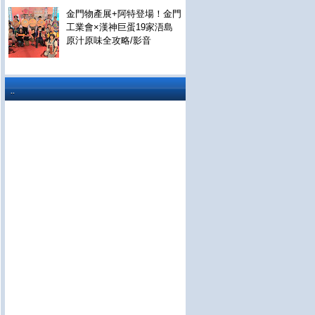
金門物產展+阿特登場！金門
工業會×漢神巨蛋19家浯島
原汁原味全攻略/影音
..