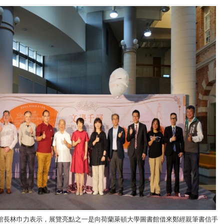
館長林巾力表示，展覽亮點之一是向荷蘭萊頓大學圖書館借來鄭經親筆書信手