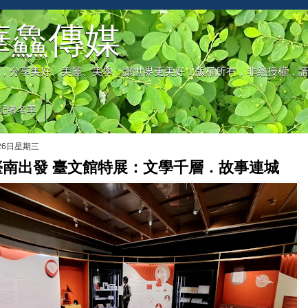
華鱻傳媒
，分享美好、美麗、美學，讓世界更美好！版權所有，非經授權，
記者名單
月26日星期三
臺南出發 臺文館特展：文學千層．故事連城