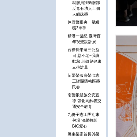
就服員獲衛服部
反毒有功人士個
人組殊榮
休假警眼尖一舉緝
獲3車手
精湛一世紀 臺灣百
年視覺設計展
台糖長榮週三公益
日 您不老~我喜
歡您 老憨兒健康
支持計畫
苗栗榮服處榮欣志
工隊關懷轄區榮
民眷
南警銀髮族交安宣
導 強化高齡者交
通安全教育
九份子志工團期末
包場 溫馨觀影
BIG愛心
屏東榮家首長與榮