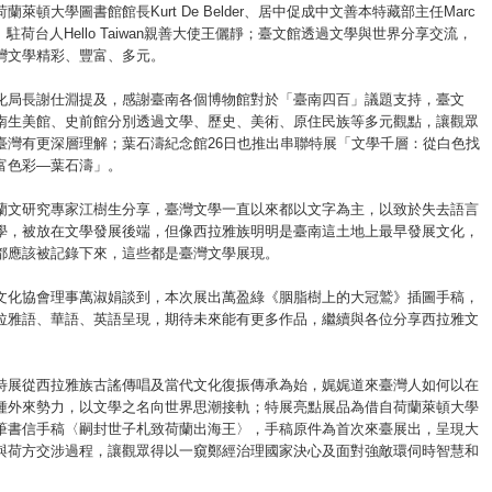
蘭萊頓大學圖書館館長Kurt De Belder、居中促成中文善本特藏部主任Marc
日新、駐荷台人Hello Taiwan親善大使王儷靜；臺文館透過文學與世界分享交流，
灣文學精彩、豐富、多元。
化局長謝仕淵提及，感謝臺南各個博物館對於「臺南四百」議題支持，臺文
南生美館、史前館分別透過文學、歷史、美術、原住民族等多元觀點，讓觀眾
臺灣有更深層理解；葉石濤紀念館26日也推出串聯特展「文學千層：從白色找
富色彩—葉石濤」。
蘭文研究專家江樹生分享，臺灣文學一直以來都以文字為主，以致於失去語言
學，被放在文學發展後端，但像西拉雅族明明是臺南這土地上最早發展文化，
都應該被記錄下來，這些都是臺灣文學展現。
文化協會理事萬淑娟談到，本次展出萬盈綠《胭脂樹上的大冠鷲》插圖手稿，
拉雅語、華語、英語呈現，期待未來能有更多作品，繼續與各位分享西拉雅文
特展從西拉雅族古謠傳唱及當代文化復振傳承為始，娓娓道來臺灣人如何以在
種外來勢力，以文學之名向世界思潮接軌；特展亮點展品為借自荷蘭萊頓大學
筆書信手稿〈嗣封世子札致荷蘭出海王〉，手稿原件為首次來臺展出，呈現大
與荷方交涉過程，讓觀眾得以一窺鄭經治理國家決心及面對強敵環伺時智慧和