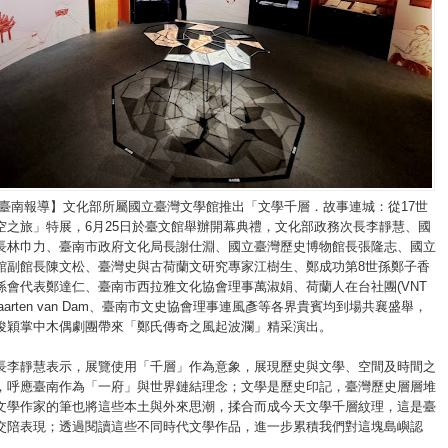
/臺南報導】文化部所屬國立臺灣文學館推出「文學千層．故事連城：從17世
空之旅」特展，6月25日於臺文館舉辦開幕典禮，文化部政務次長李靜慧、國
長林巾力、臺南市政府文化局長謝仕淵、國立臺灣歷史博物館長張隆志、國立
館副館長陳文松、臺灣史與古荷蘭文研究專家江樹生、鄭成功第8世孫鄭子香
孫會代表鄭達仁、臺南市西拉雅文化協會理事萬淑娟、荷蘭人在台社團(VNT
長Maarten van Dam、臺南市文史協會理事連風彥等各界貴賓均到場共襄盛舉，
俊穎掌中木偶劇團帶來「鄭氏傳奇之風起波瀾」精采演出。
長李靜慧表示，展覽使用「千層」作為意象，展現歷史與文學、空間及時間之
，呼應臺南作為「一府」與世界鏈結理念；文學是歷史印記，臺灣歷史層層堆
文學作家的筆也將這些本土與外來思潮，揉合而成今天文學千層紋理，這是臺
交陪表現；透過閱讀這些不同時代文學作品，進一步累積我們對這塊島嶼認