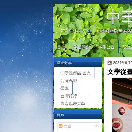
automaty do gier
中
本平台多元中立，期盼為正能量發聲
首頁
報社簡介
本報公告
線上
連結分享
2024年6
文學從
中華鱻傳媒-首頁
台灣高鐵
臺鐵
台灣好行
嘉南藥理大學
首頁
文章