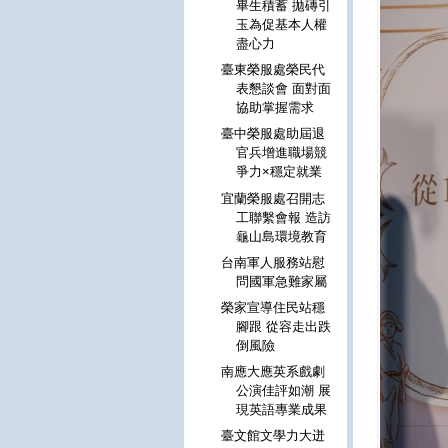
畢生積蓄 拋磚引
玉為促基本人權
盡心力
臺東榮服處榮民代
表懇談會 面對面
協助掌握需求
臺中榮服處助屆退
官兵增進職場競
爭力×穩定就業
宜蘭榮服處召開志
工聯繫會報 造訪
龜山島環境教育
台南軍人服務站慰
問國軍急難家屬
榮家宣導住民站穩
腳跟 從容走出跌
倒風險
南應大應英系戲劇
公演佳評如潮 展
現英語專業成果
臺文館文學力大迸