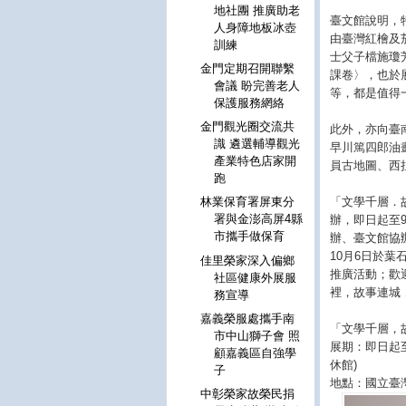
地社團 推廣助老
臺文館說明，
人身障地板冰壺
由臺灣紅檜及
訓練
士父子檔施瓊芳
金門定期召開聯繫
課卷〉，也於
會議 盼完善老人
等，都是值得
保護服務網絡
金門觀光圈交流共
此外，亦向臺
識 遴選輔導觀光
早川篤四郎油
產業特色店家開
員古地圖、西
跑
「文學千層．
林業保育署屏東分
署與金澎高屏4縣
辦，即日起至
市攜手做保育
辦、臺文館協
10月6日於
佳里榮家深入偏鄉
推廣活動；歡
社區健康外展服
裡，故事連城
務宣導
嘉義榮服處攜手南
「文學千層，
市中山獅子會 照
展期：即日起至
顧嘉義區自強學
休館)
子
地點：國立臺灣
中彰榮家故榮民捐