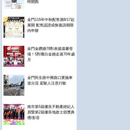
時開跑
金門115年中秋配售酒8/17起
展開 配售認證或恢復請期限
內申辦
金門金鑽婚79對表揚溫馨登
場！5對獲白金婚走過70年歲
月
金門民生路中興路口實施車
道分流 駕駛人注意行駛
南市第5屆優良不動產經紀人
員暨第2屆優良地政士頒獎典
禮/影音