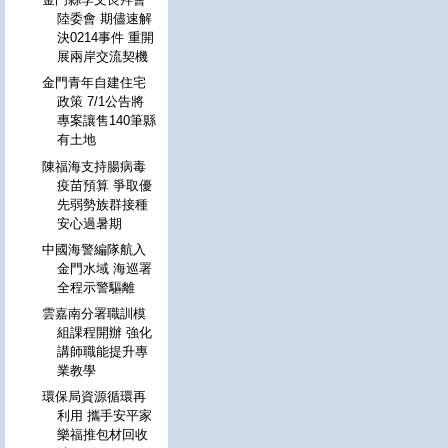
陸委會 期儘速解
決0214事件 重開
展兩岸交流契機
金門青年自建住宅
政策 7/1公告將
專案讓售140筆縣
有土地
陳福海支持腸病毒
疫苗預算 爭取優
先弱勢族群接種
安心過暑期
中國海警編隊航入
金門水域 海巡署
全程示警驅離
雲嘉南分署職訓模
組課程開辦 強化
講師職能提升專
業教學
環保局資源循環再
利用 攜手安平家
樂福推包材回收