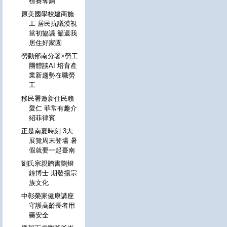
標賽奪銅
原美國學校建商施
工 居民抗議漠視
當初協議 籲還我
居住好家園
勞動部南分署×勞工
團體談AI 培育產
業新趨勢在職勞
工
移民署邀新住民賴
愛仁 菲常有趣介
紹菲律賓
正是南夏時刻 3大
展覽周末登場 暑
假就要一起臺南
劉氏宗親贈書劉燈
鐘博士 期發揚宗
族文化
中彰榮家健康講座
守護高齡長者用
藥安全