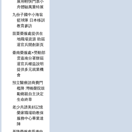
展用輕快門票小
舟體驗萬重特展
九份子國中小海翁
籃球隊 日本移訓
教育參訪
苗栗榮服處提供在
地職場資源 助屆
退官兵開創新頁
臺南榮服處×勞動部
雲嘉南分署辦屆
退官兵權益說明
提供多元就業機
會
預立醫療諮商費門
檻降 灣橋榮院鼓
勵鄉親自主決定
生命終章
老少共譜美好記憶
榮家職場助教保
服務中心畢業達
陣
基隆榮服處受邀中