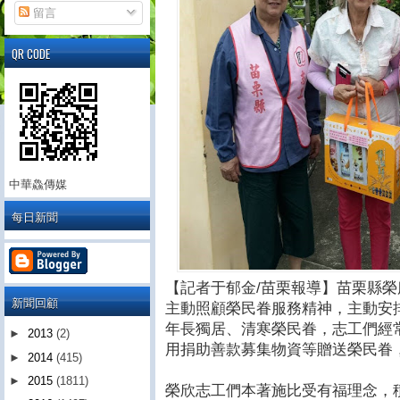
留言
QR CODE
中華鱻傳媒
每日新聞
【記者于郁金/苗栗報導】苗栗縣
新聞回顧
主動照顧榮民眷服務精神，主動安
年長獨居、清寒榮民眷，志工們經
►
2013
(2)
用捐助善款募集物資等贈送榮民眷
►
2014
(415)
►
2015
(1811)
榮欣志工們本著施比受有福理念，