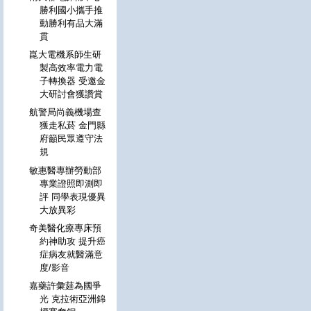
勝利國小攜手推
動勝利有品大滿
貫
崑大電機系師生研
製高效率電力電
子轉換器 受邀金
大研討會獲讚賞
航警局尚義機場查
獲走私菸 金門縣
府籲民眾遵守法
規
敏惠醫專辦勞動部
專業證照即測即
評 同學表現優異
大放異彩
奇美醫化療專床預
約神助攻 提升癌
症病友就醫滿意
度/影音
嘉藥許彙莛為國爭
光 克拉術亞洲錦