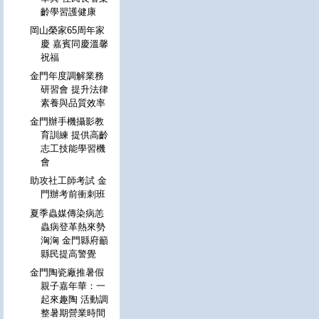
齡學習護健康
岡山榮家65周年家
慶 嘉賓同慶溫馨
祝福
金門年度調解業務
研習會 提升法律
素養與品質效率
金門辦手機攝影教
育訓練 提供高齡
志工技能學習機
會
助攻社工師考試 金
門辦考前衝刺班
夏季蟲媒傳染病恙
蟲病登革熱來勢
洶洶 金門縣府籲
縣民提高警覺
金門陶瓷廠推暑假
親子嘉年華：一
起來趣陶 活動調
整暑期營業時間