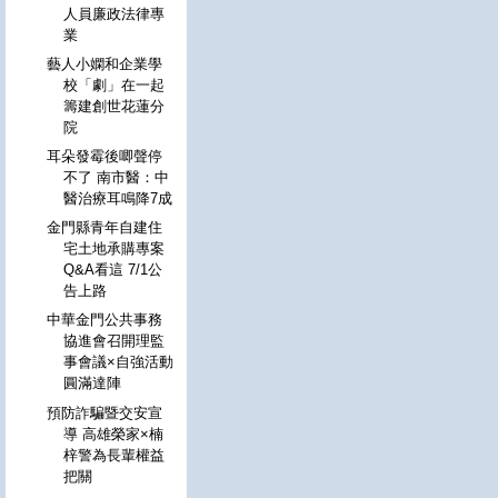
人員廉政法律專
業
藝人小嫻和企業學
校「劇」在一起
籌建創世花蓮分
院
耳朵發霉後唧聲停
不了 南市醫：中
醫治療耳鳴降7成
金門縣青年自建住
宅土地承購專案
Q&A看這 7/1公
告上路
中華金門公共事務
協進會召開理監
事會議×自強活動
圓滿達陣
預防詐騙暨交安宣
導 高雄榮家×楠
梓警為長輩權益
把關