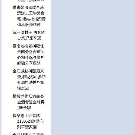
屏東榮服處聯合慈
濟辦志工聯繫會
報 連結社福資源
傳承服務精神
統一獅封王 勇奪隊
史第17座季冠
臺南地檢署與犯保
臺南分會合辦同
心相伴保護業務
經驗分享座談
金江據點與關廟東
勢據點交流 參訪
孔廟司法博館知
性之旅
橫掃世界烈酒競賽
金酒奪雙金牌再
加5金牌
快樂志工行善隊
1130624送愛心
到華聖家園
金門縣李文良拜會