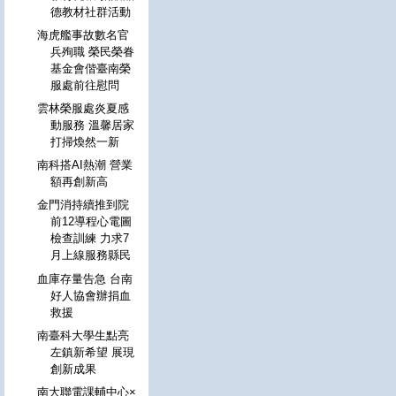
德教材社群活動
海虎艦事故數名官
兵殉職 榮民榮眷
基金會偕臺南榮
服處前往慰問
雲林榮服處炎夏感
動服務 溫馨居家
打掃煥然一新
南科搭AI熱潮 營業
額再創新高
金門消持續推到院
前12導程心電圖
檢查訓練 力求7
月上線服務縣民
血庫存量告急 台南
好人協會辦捐血
救援
南臺科大學生點亮
左鎮新希望 展現
創新成果
南大聯電課輔中心×