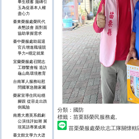
畢生積蓄 拋磚引
玉為促基本人權
盡心力
臺東榮服處榮民代
表懇談會 面對面
協助掌握需求
臺中榮服處助屆退
官兵增進職場競
爭力×穩定就業
宜蘭榮服處召開志
工聯繫會報 造訪
龜山島環境教育
台南軍人服務站慰
問國軍急難家屬
榮家宣導住民站穩
腳跟 從容走出跌
倒風險
分類：國防
南應大應英系戲劇
標籤：苗栗縣榮民服務處
,
公演佳評如潮 展
現英語專業成果
苗栗榮服處榮欣志工隊關懷轄
臺文館文學力大迸