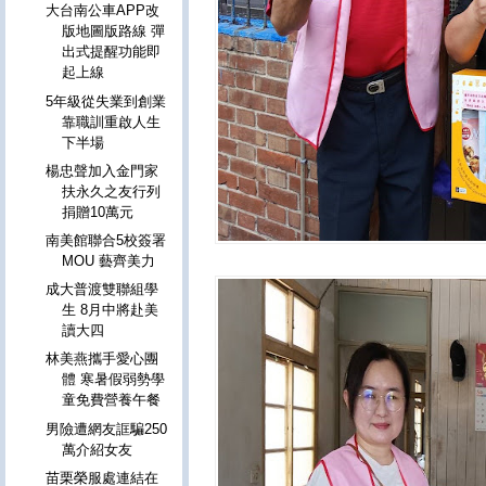
大台南公車APP改
版地圖版路線 彈
出式提醒功能即
起上線
5年級從失業到創業
靠職訓重啟人生
下半場
楊忠聲加入金門家
扶永久之友行列
捐贈10萬元
南美館聯合5校簽署
MOU 藝齊美力
成大普渡雙聯組學
生 8月中將赴美
讀大四
林美燕攜手愛心團
體 寒暑假弱勢學
童免費營養午餐
男險遭網友誆騙250
萬介紹女友
苗栗榮服處連結在