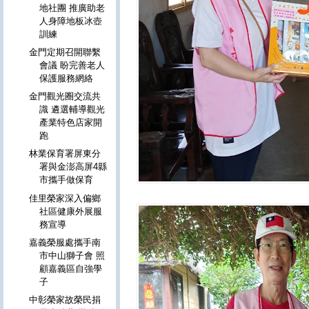
地社團 推廣助老
人身障地板冰壺
訓練
金門定期召開聯繫
會議 盼完善老人
保護服務網絡
金門觀光圈交流共
識 遴選輔導觀光
產業特色店家開
跑
林業保育署屏東分
署與金澎高屏4縣
市攜手做保育
佳里榮家深入偏鄉
社區健康外展服
務宣導
嘉義榮服處攜手南
市中山獅子會 照
顧嘉義區自強學
子
中彰榮家故榮民捐