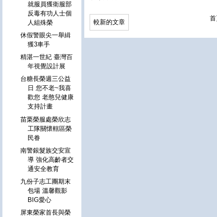
就服員獲衛服部
反毒有功人士個
首
較新的文章
人組殊榮
休假警眼尖一舉緝
獲3車手
精湛一世紀 臺灣百
年視覺設計展
台糖長榮週三公益
日 您不老~我喜
歡您 老憨兒健康
支持計畫
苗栗榮服處榮欣志
工隊關懷轄區榮
民眷
南警銀髮族交安宣
導 強化高齡者交
通安全教育
九份子志工團期末
包場 溫馨觀影
BIG愛心
屏東榮家首長與榮