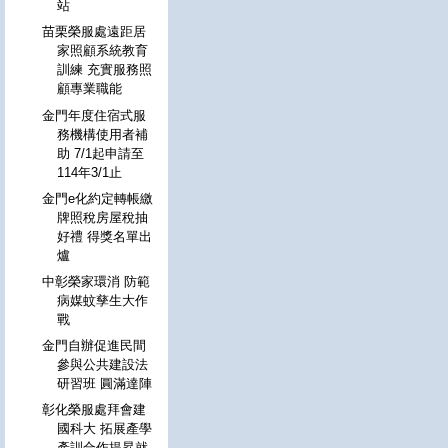
站
苗栗榮服處遠距居
家照顧系統教育
訓練 充實服務照
顧專業職能
金門年度住宿式服
務機構使用者補
助 7/1起申請至
114年3/1止
金門e化約定轉帳繳
牌照稅房屋稅抽
好禮 得獎名單出
爐
中彰榮家環消 防範
病媒蚊孳生大作
戰
金門自辦促進民間
參與公共建設法
研習班 圓滿達陣
彰化榮服處拜會建
國科大 拓展產學
產訓合作提昇就