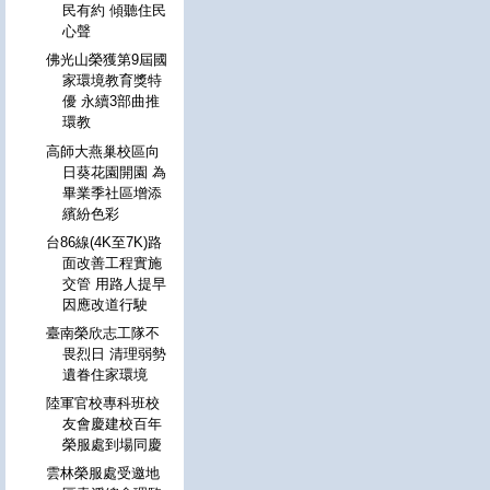
民有約 傾聽住民
心聲
佛光山榮獲第9屆國
家環境教育獎特
優 永續3部曲推
環教
高師大燕巢校區向
日葵花園開園 為
畢業季社區增添
繽紛色彩
台86線(4K至7K)路
面改善工程實施
交管 用路人提早
因應改道行駛
臺南榮欣志工隊不
畏烈日 清理弱勢
遺眷住家環境
陸軍官校專科班校
友會慶建校百年
榮服處到場同慶
雲林榮服處受邀地