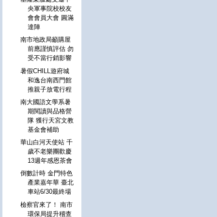
央軍事院校校友
會會員大會 圓滿
達陣
南市地政局籲購屋
前應謹慎評估 勿
受不當行銷影響
暑假CHILL遊府城
和逸台南西門館
推親子放電行程
南大國語文學系暑
期閱讀與品格營
隊 獲行天宮文教
基金會補助
華山白河天使站 千
歲不老樂團歡慶
13週年感恩茶會
倒數計時 金門特色
產業嘉年華 臺北
車站6/30最終場
檢察官來了！ 南市
環保局提升稽查