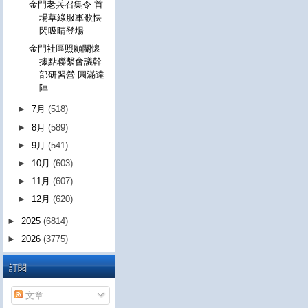
金門老兵召集令 首
場草綠服軍歌快
閃吸睛登場
金門社區照顧關懷
據點聯繫會議幹
部研習營 圓滿達
陣
►
7月
(518)
►
8月
(589)
►
9月
(541)
►
10月
(603)
►
11月
(607)
►
12月
(620)
►
2025
(6814)
►
2026
(3775)
訂閱
文章