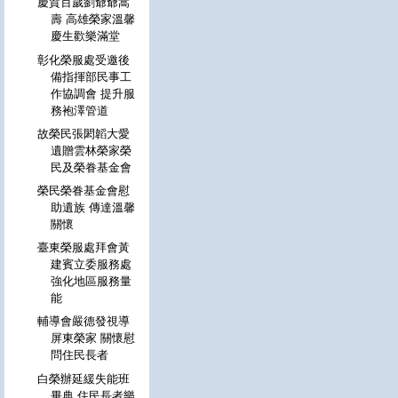
慶賀百歲劉爺爺嵩
壽 高雄榮家溫馨
慶生歡樂滿堂
彰化榮服處受邀後
備指揮部民事工
作協調會 提升服
務袍澤管道
故榮民張閎韜大愛
遺贈雲林榮家榮
民及榮眷基金會
榮民榮眷基金會慰
助遺族 傳達溫馨
關懷
臺東榮服處拜會黃
建賓立委服務處
強化地區服務量
能
輔導會嚴德發視導
屏東榮家 關懷慰
問住民長者
白榮辦延緩失能班
畢典 住民長者樂