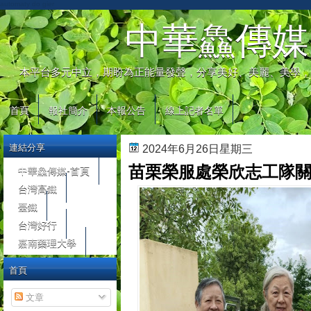
automaty do gier
中華鱻傳媒
本平台多元中立，期盼為正能量發聲，分享美好、美麗、美學，
首頁
報社簡介
本報公告
線上記者名單
連結分享
2024年6月26日星期三
苗栗榮服處榮欣志工隊
中華鱻傳媒-首頁
台灣高鐵
臺鐵
台灣好行
嘉南藥理大學
首頁
文章