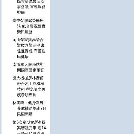
區青溪總會理監
事會議 宣導服務
照顧
臺中榮服處榮民座
談 結合資源落實
榮民服務
岡山榮家與高榮合
辦歡喜樂活健康
促進課程 守護住
民健康
南市軍人服務站慰
問國軍受傷軍官
崑大機械所林彥甫
融合木工與機械
技術 撰寫論文再
獲發明專利
林美燕：健身教練
養成補助培訓7月
限額開辦
第3次定期會所有提
案審議完畢 逾14
億墊付預算通過