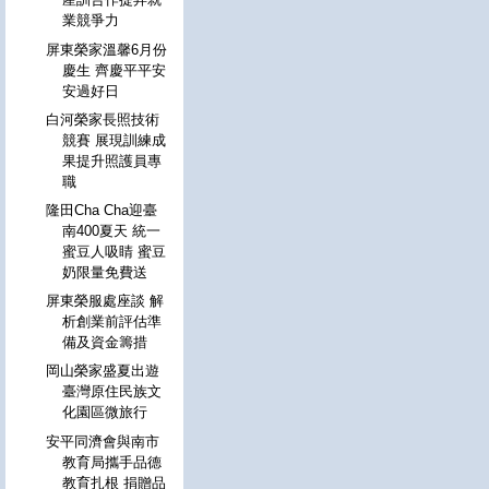
業競爭力
屏東榮家溫馨6月份
慶生 齊慶平平安
安過好日
白河榮家長照技術
競賽 展現訓練成
果提升照護員專
職
隆田Cha Cha迎臺
南400夏天 統一
蜜豆人吸睛 蜜豆
奶限量免費送
屏東榮服處座談 解
析創業前評估準
備及資金籌措
岡山榮家盛夏出遊
臺灣原住民族文
化園區微旅行
安平同濟會與南市
教育局攜手品德
教育扎根 捐贈品