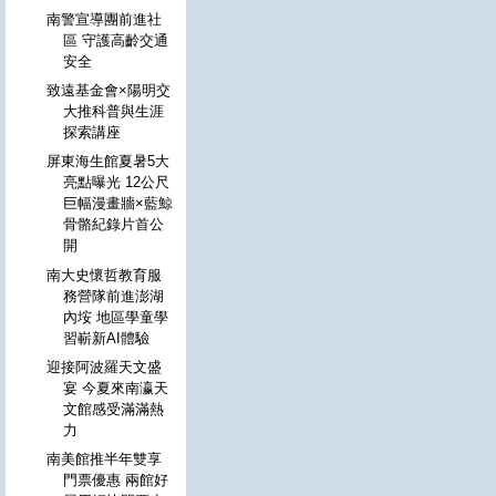
南警宣導團前進社
區 守護高齡交通
安全
致遠基金會×陽明交
大推科普與生涯
探索講座
屏東海生館夏暑5大
亮點曝光 12公尺
巨幅漫畫牆×藍鯨
骨骼紀錄片首公
開
南大史懷哲教育服
務營隊前進澎湖
內垵 地區學童學
習嶄新AI體驗
迎接阿波羅天文盛
宴 今夏來南瀛天
文館感受滿滿熱
力
南美館推半年雙享
門票優惠 兩館好