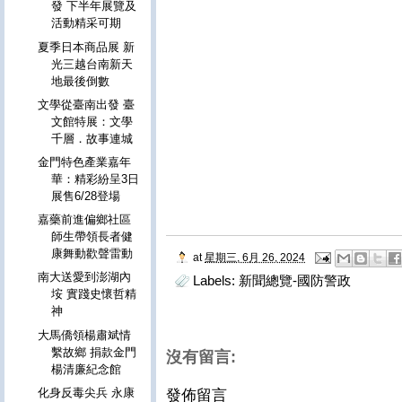
發 下半年展覽及
活動精采可期
夏季日本商品展 新
光三越台南新天
地最後倒數
文學從臺南出發 臺
文館特展：文學
千層．故事連城
金門特色產業嘉年
華：精彩紛呈3日
展售6/28登場
嘉藥前進偏鄉社區
師生帶領長者健
康舞動歡聲雷動
at
星期三, 6月 26, 2024
南大送愛到澎湖內
Labels:
新聞總覽-國防警政
垵 實踐史懷哲精
神
大馬僑領楊肅斌情
繫故鄉 捐款金門
沒有留言:
楊清廉紀念館
化身反毒尖兵 永康
發佈留言