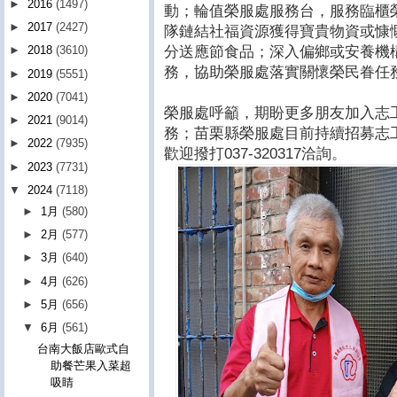
►
2016
(1497)
動；輪值榮服處服務台，服務臨櫃
►
2017
(2427)
隊鏈結社福資源獲得寶貴物資或慷
分送應節食品；深入偏鄉或安養機
►
2018
(3610)
務，協助榮服處落實關懷榮民眷任
►
2019
(5551)
►
2020
(7041)
榮服處呼籲，期盼更多朋友加入志
►
2021
(9014)
務；苗栗縣榮服處目前持續招募志
►
2022
(7935)
歡迎撥打037-320317洽詢。
►
2023
(7731)
▼
2024
(7118)
►
1月
(580)
►
2月
(577)
►
3月
(640)
►
4月
(626)
►
5月
(656)
▼
6月
(561)
台南大飯店歐式自
助餐芒果入菜超
吸睛