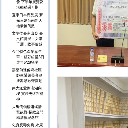
發 下半年展覽及
活動精采可期
夏季日本商品展 新
光三越台南新天
地最後倒數
文學從臺南出發 臺
文館特展：文學
千層．故事連城
金門特色產業嘉年
華：精彩紛呈3日
展售6/28登場
嘉藥前進偏鄉社區
師生帶領長者健
康舞動歡聲雷動
南大送愛到澎湖內
垵 實踐史懷哲精
神
大馬僑領楊肅斌情
繫故鄉 捐款金門
楊清廉紀念館
化身反毒尖兵 永康