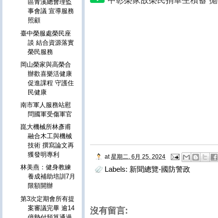
中彰榮家故榮民捐畢生積蓄 
區青溪總會理監
事會議 宣導服務
照顧
臺中榮服處榮民座
談 結合資源落實
榮民服務
岡山榮家與高榮合
辦歡喜樂活健康
促進課程 守護住
民健康
南市軍人服務站慰
問國軍受傷軍官
崑大機械所林彥甫
融合木工與機械
技術 撰寫論文再
獲發明專利
at
星期二, 6月 25, 2024
林美燕：健身教練
Labels:
新聞總覽-國防警政
養成補助培訓7月
限額開辦
第3次定期會所有提
案審議完畢 逾14
沒有留言:
億墊付預算通過