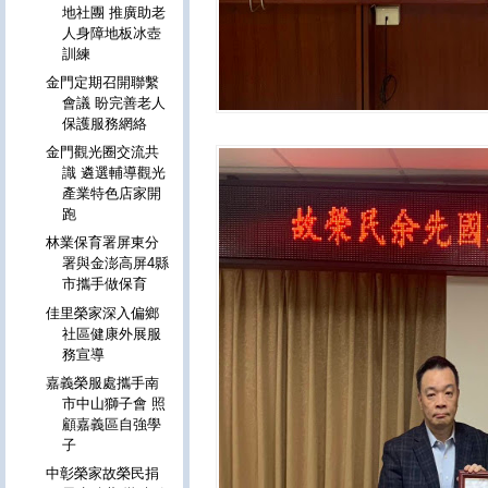
地社團 推廣助老
人身障地板冰壺
訓練
金門定期召開聯繫
會議 盼完善老人
保護服務網絡
金門觀光圈交流共
識 遴選輔導觀光
產業特色店家開
跑
林業保育署屏東分
署與金澎高屏4縣
市攜手做保育
佳里榮家深入偏鄉
社區健康外展服
務宣導
嘉義榮服處攜手南
市中山獅子會 照
顧嘉義區自強學
子
中彰榮家故榮民捐