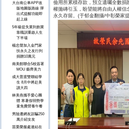
儉用所累積存款，預立遺囑全數捐
大台南公車APP改
版地圖版路線 彈
權拋磚引玉，盼望能將自由人權信
出式提醒功能即
永久存留。(于郁金翻攝/中彰榮家提
起上線
5年級從失業到創業
靠職訓重啟人生
下半場
楊忠聲加入金門家
扶永久之友行列
捐贈10萬元
南美館聯合5校簽署
MOU 藝齊美力
成大普渡雙聯組學
生 8月中將赴美
讀大四
林美燕攜手愛心團
體 寒暑假弱勢學
童免費營養午餐
男險遭網友誆騙250
萬介紹女友
苗栗榮服處連結在