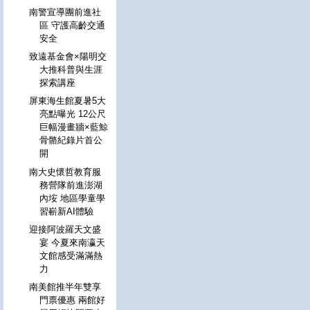
南警宣導團前進社
區 守護高齡交通
安全
致遠基金會×陽明交
大推科普與生涯
探索講座
屏東海生館夏暑5大
亮點曝光 12公尺
巨幅漫畫牆×藍鯨
骨骼紀錄片首公
開
南大史懷哲教育服
務營隊前進澎湖
內垵 地區學童學
習嶄新AI體驗
迎接阿波羅天文盛
宴 今夏來南瀛天
文館感受滿滿熱
力
南美館推半年雙享
門票優惠 兩館好