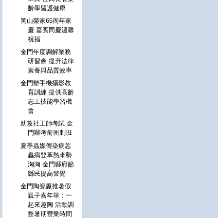
齡學習護健康
岡山榮家65周年家
慶 嘉賓同慶溫馨
祝福
金門年度調解業務
研習會 提升法律
素養與品質效率
金門辦手機攝影教
育訓練 提供高齡
志工技能學習機
會
助攻社工師考試 金
門辦考前衝刺班
夏季蟲媒傳染病恙
蟲病登革熱來勢
洶洶 金門縣府籲
縣民提高警覺
金門陶瓷廠推暑假
親子嘉年華：一
起來趣陶 活動調
整暑期營業時間