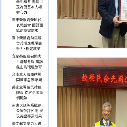
畢生積蓄 拋磚引
玉為促基本人權
盡心力
臺東榮服處榮民代
表懇談會 面對面
協助掌握需求
臺中榮服處助屆退
官兵增進職場競
爭力×穩定就業
宜蘭榮服處召開志
工聯繫會報 造訪
龜山島環境教育
台南軍人服務站慰
問國軍急難家屬
榮家宣導住民站穩
腳跟 從容走出跌
倒風險
南應大應英系戲劇
公演佳評如潮 展
現英語專業成果
臺文館文學力大迸