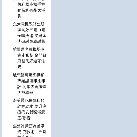
勝利國小攜手推
動勝利有品大滿
貫
崑大電機系師生研
製高效率電力電
子轉換器 受邀金
大研討會獲讚賞
航警局尚義機場查
獲走私菸 金門縣
府籲民眾遵守法
規
敏惠醫專辦勞動部
專業證照即測即
評 同學表現優異
大放異彩
奇美醫化療專床預
約神助攻 提升癌
症病友就醫滿意
度/影音
嘉藥許彙莛為國爭
光 克拉術亞洲錦