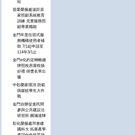
站
苗栗榮服處遠距居
家照顧系統教育
訓練 充實服務照
顧專業職能
金門年度住宿式服
務機構使用者補
助 7/1起申請至
114年3/1止
金門e化約定轉帳繳
牌照稅房屋稅抽
好禮 得獎名單出
爐
中彰榮家環消 防範
病媒蚊孳生大作
戰
金門自辦促進民間
參與公共建設法
研習班 圓滿達陣
彰化榮服處拜會建
國科大 拓展產學
產訓合作提昇就