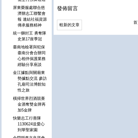
屏東榮服處聯合慈
發佈留言
濟辦志工聯繫會
報 連結社福資源
首
較新的文章
傳承服務精神
統一獅封王 勇奪隊
史第17座季冠
臺南地檢署與犯保
臺南分會合辦同
心相伴保護業務
經驗分享座談
金江據點與關廟東
勢據點交流 參訪
孔廟司法博館知
性之旅
橫掃世界烈酒競賽
金酒奪雙金牌再
加5金牌
快樂志工行善隊
1130624送愛心
到華聖家園
金門縣李文良拜會