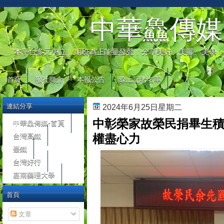
automaty do gier
中華鱻傳媒
本平台多元中立，期盼為正能量發聲，分享美好、美麗、美學，
首頁
報社簡介
本報公告
線上記者名單
連結分享
2024年6月25日星期二
中彰榮家故榮民捐畢生積
中華鱻傳媒-首頁
台灣高鐵
權盡心力
臺鐵
台灣好行
嘉南藥理大學
首頁
文章