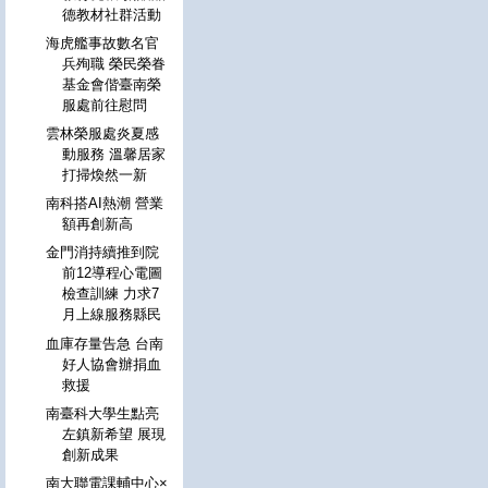
德教材社群活動
海虎艦事故數名官
兵殉職 榮民榮眷
基金會偕臺南榮
服處前往慰問
雲林榮服處炎夏感
動服務 溫馨居家
打掃煥然一新
南科搭AI熱潮 營業
額再創新高
金門消持續推到院
前12導程心電圖
檢查訓練 力求7
月上線服務縣民
血庫存量告急 台南
好人協會辦捐血
救援
南臺科大學生點亮
左鎮新希望 展現
創新成果
南大聯電課輔中心×