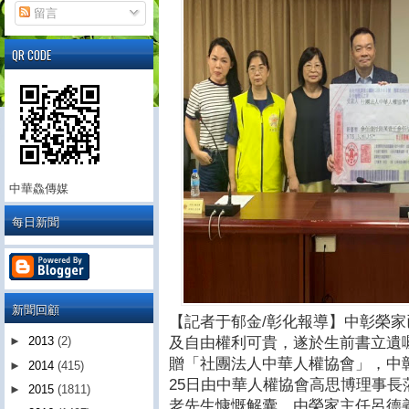
留言
QR CODE
中華鱻傳媒
每日新聞
新聞回顧
【記者于郁金/彰化報導】中彰榮
及自由權利可貴，遂於生前書立遺
►
2013
(2)
贈「社團法人中華人權協會」，中
►
2014
(415)
25日由中華人權協會高思博理事
►
2015
(1811)
老先生慷慨解囊，由榮家主任呂德