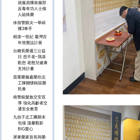
就服員獲衛服部
反毒有功人士個
人組殊榮
休假警眼尖一舉緝
獲3車手
精湛一世紀 臺灣百
年視覺設計展
台糖長榮週三公益
日 您不老~我喜
歡您 老憨兒健康
支持計畫
苗栗榮服處榮欣志
工隊關懷轄區榮
民眷
南警銀髮族交安宣
導 強化高齡者交
通安全教育
九份子志工團期末
包場 溫馨觀影
BIG愛心
屏東榮家首長與榮