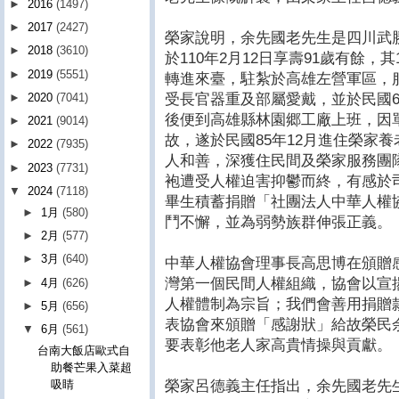
►
2016
(1497)
►
2017
(2427)
榮家說明，余先國老先生是四川武勝
►
2018
(3610)
於110年2月12日享壽91歲有餘，
►
2019
(5551)
轉進來臺，駐紮於高雄左營軍區，
受長官器重及部屬愛戴，並於民國
►
2020
(7041)
後便到高雄縣林園郷工廠上班，因
►
2021
(9014)
故，遂於民國85年12月進住榮家
►
2022
(7935)
人和善，深獲住民間及榮家服務團
►
2023
(7731)
袍遭受人權迫害抑鬱而終，有感於
▼
2024
(7118)
畢生積蓄捐贈「社團法人中華人權
►
1月
(580)
鬥不懈，並為弱勢族群伸張正義。
►
2月
(577)
►
3月
(640)
中華人權協會理事長高思博在頒贈
灣第一個民間人權組織，協會以宣
►
4月
(626)
人權體制為宗旨；我們會善用捐贈
►
5月
(656)
表協會來頒贈「感謝狀」給故榮民
▼
6月
(561)
要表彰他老人家高貴情操與貢獻。
台南大飯店歐式自
助餐芒果入菜超
榮家呂德義主任指出，余先國老先
吸睛