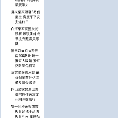
業競爭力
屏東榮家溫馨6月份
慶生 齊慶平平安
安過好日
白河榮家長照技術
競賽 展現訓練成
果提升照護員專
職
隆田Cha Cha迎臺
南400夏天 統一
蜜豆人吸睛 蜜豆
奶限量免費送
屏東榮服處座談 解
析創業前評估準
備及資金籌措
岡山榮家盛夏出遊
臺灣原住民族文
化園區微旅行
安平同濟會與南市
教育局攜手品德
教育扎根 捐贈品