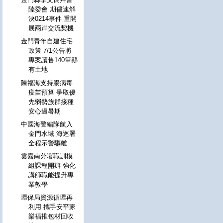
陸委會 期儘速解
決0214事件 重開
展兩岸交流契機
金門青年自建住宅
政策 7/1公告將
專案讓售140筆縣
有土地
陳福海支持腸病毒
疫苗預算 爭取優
先弱勢族群接種
安心過暑期
中國海警編隊航入
金門水域 海巡署
全程示警驅離
雲嘉南分署職訓模
組課程開辦 強化
講師職能提升專
業教學
環保局資源循環再
利用 攜手安平家
樂福推包材回收