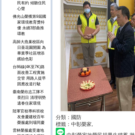
民有約 傾聽住民
心聲
佛光山榮獲第9屆國
家環境教育獎特
優 永續3部曲推
環教
高師大燕巢校區向
日葵花園開園 為
畢業季社區增添
繽紛色彩
台86線(4K至7K)路
面改善工程實施
交管 用路人提早
因應改道行駛
臺南榮欣志工隊不
畏烈日 清理弱勢
遺眷住家環境
陸軍官校專科班校
分類：國防
友會慶建校百年
榮服處到場同慶
標籤：中彰榮家
,
雲林榮服處受邀地