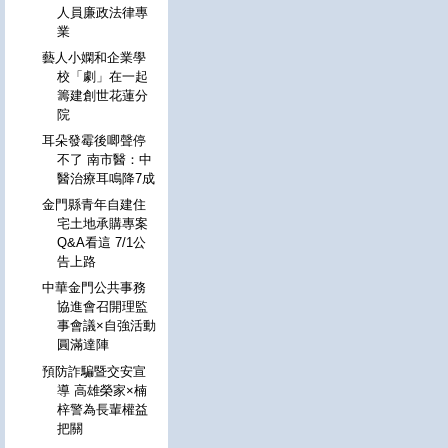
人員廉政法律專
業
藝人小嫻和企業學
校「劇」在一起
籌建創世花蓮分
院
耳朵發霉後唧聲停
不了 南市醫：中
醫治療耳鳴降7成
金門縣青年自建住
宅土地承購專案
Q&A看這 7/1公
告上路
中華金門公共事務
協進會召開理監
事會議×自強活動
圓滿達陣
預防詐騙暨交安宣
導 高雄榮家×楠
梓警為長輩權益
把關