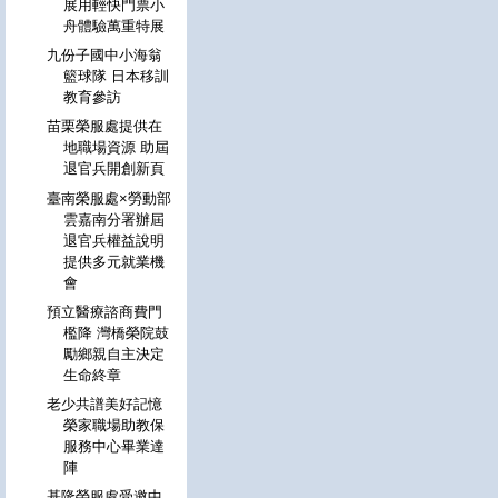
展用輕快門票小
舟體驗萬重特展
九份子國中小海翁
籃球隊 日本移訓
教育參訪
苗栗榮服處提供在
地職場資源 助屆
退官兵開創新頁
臺南榮服處×勞動部
雲嘉南分署辦屆
退官兵權益說明
提供多元就業機
會
預立醫療諮商費門
檻降 灣橋榮院鼓
勵鄉親自主決定
生命終章
老少共譜美好記憶
榮家職場助教保
服務中心畢業達
陣
基隆榮服處受邀中