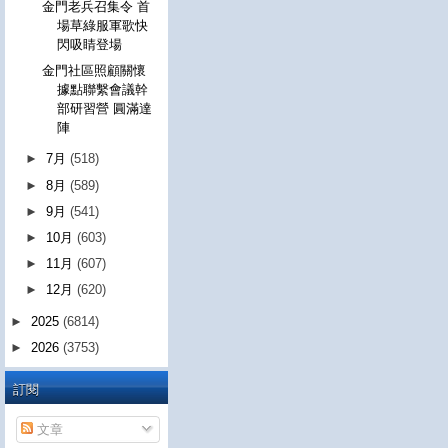
金門老兵召集令 首
場草綠服軍歌快
閃吸睛登場
金門社區照顧關懷
據點聯繫會議幹
部研習營 圓滿達
陣
►
7月
(518)
►
8月
(589)
►
9月
(541)
►
10月
(603)
►
11月
(607)
►
12月
(620)
►
2025
(6814)
►
2026
(3753)
訂閱
文章