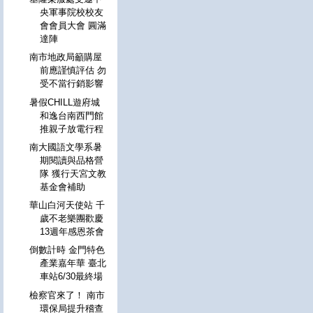
央軍事院校校友
會會員大會 圓滿
達陣
南市地政局籲購屋
前應謹慎評估 勿
受不當行銷影響
暑假CHILL遊府城
和逸台南西門館
推親子放電行程
南大國語文學系暑
期閱讀與品格營
隊 獲行天宮文教
基金會補助
華山白河天使站 千
歲不老樂團歡慶
13週年感恩茶會
倒數計時 金門特色
產業嘉年華 臺北
車站6/30最終場
檢察官來了！ 南市
環保局提升稽查