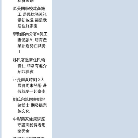
標賽奪銅
原美國學校建商施
工 居民抗議漠視
當初協議 籲還我
居住好家園
勞動部南分署×勞工
團體談AI 培育產
業新趨勢在職勞
工
移民署邀新住民賴
愛仁 菲常有趣介
紹菲律賓
正是南夏時刻 3大
展覽周末登場 暑
假就要一起臺南
劉氏宗親贈書劉燈
鐘博士 期發揚宗
族文化
中彰榮家健康講座
守護高齡長者用
藥安全