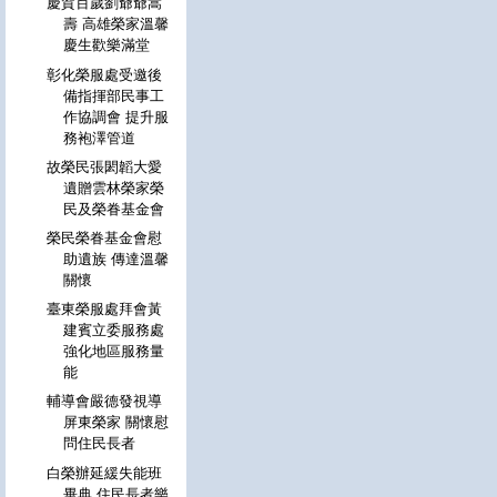
慶賀百歲劉爺爺嵩
壽 高雄榮家溫馨
慶生歡樂滿堂
彰化榮服處受邀後
備指揮部民事工
作協調會 提升服
務袍澤管道
故榮民張閎韜大愛
遺贈雲林榮家榮
民及榮眷基金會
榮民榮眷基金會慰
助遺族 傳達溫馨
關懷
臺東榮服處拜會黃
建賓立委服務處
強化地區服務量
能
輔導會嚴德發視導
屏東榮家 關懷慰
問住民長者
白榮辦延緩失能班
畢典 住民長者樂