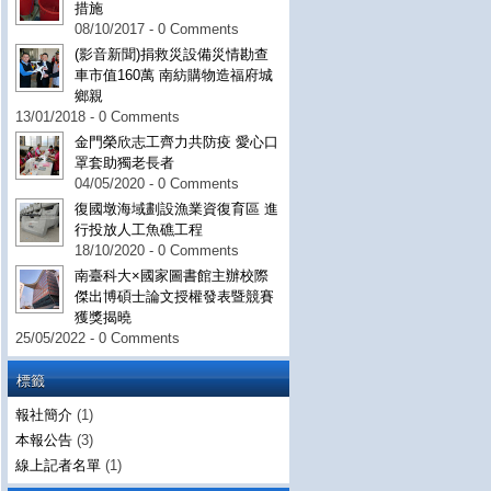
措施
08/10/2017 - 0 Comments
(影音新聞)捐救災設備災情勘查
車市值160萬 南紡購物造福府城
鄉親
13/01/2018 - 0 Comments
金門榮欣志工齊力共防疫 愛心口
罩套助獨老長者
04/05/2020 - 0 Comments
復國墩海域劃設漁業資復育區 進
行投放人工魚礁工程
18/10/2020 - 0 Comments
南臺科大×國家圖書館主辦校際
傑出博碩士論文授權發表暨競賽
獲獎揭曉
25/05/2022 - 0 Comments
標籤
報社簡介
(1)
本報公告
(3)
線上記者名單
(1)