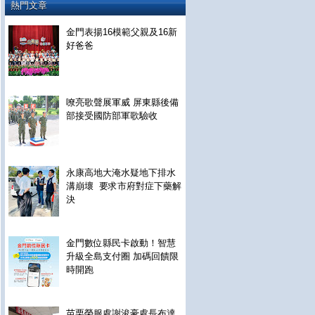
熱門文章
金門表揚16模範父親及16新
好爸爸
嘹亮歌聲展軍威 屏東縣後備
部接受國防部軍歌驗收
永康高地大淹水疑地下排水
溝崩壞 要求市府對症下藥解
決
金門數位縣民卡啟動！智慧
升級全島支付圈 加碼回饋限
時開跑
苗栗榮服處謝浚豪處長布達