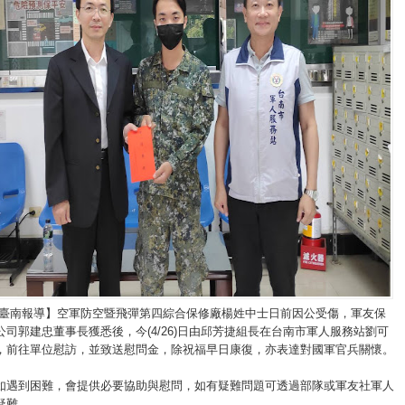
/臺南報導】空軍防空暨飛彈第四綜合保修廠楊姓中士日前因公受傷，軍友保
司郭建忠董事長獲悉後，今(4/26)日由邱芳捷組長在台南市軍人服務站劉可
，前往單位慰訪，並致送慰問金，除祝福早日康復，亦表達對國軍官兵關懷。
如遇到困難，會提供必要協助與慰問，如有疑難問題可透過部隊或軍友社軍人
疑難。