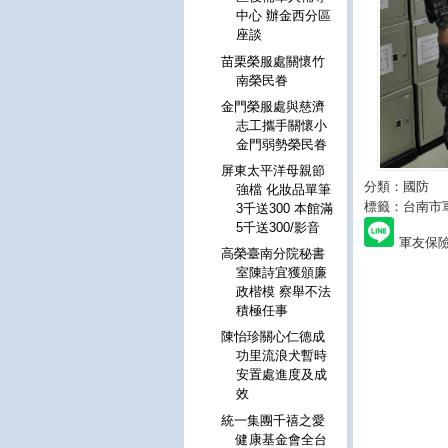
中心 辦金西分區
座談
苗栗榮服處關懷竹
南榮民眷
金門榮服處與慈濟
志工攜手關懷小
金門弱勢榮民眷
屏東太平洋母親節
分類：國防
強檔 化妝品單筆
標籤：台南市
3千送300 本館滿
5千送300/影音
軍友保
高榮臺南分院秘書
室陳詩宜獲頒廉
政楷模 察舉不法
積極任事
陳怡珍關心仁德成
功里流浪犬暫時
安置處進度及成
效
統一集團千禧之愛
健康基金會全台