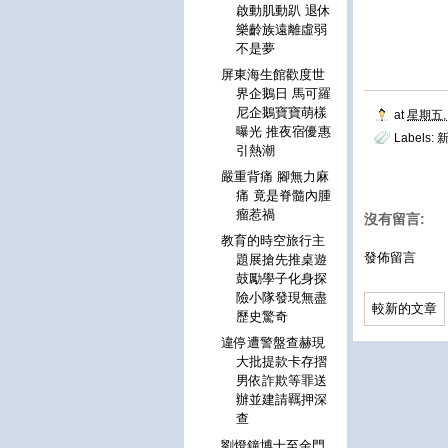
啟動肌動趴 退休
樂齡族遠離虛弱
不是夢
屏東海生館歡度世
界企鵝日 馬可羅
尼企鵝寶寶萌樣
at
星期五, 
曝光 推夜宿優惠
Labels:
引熱潮
嚴重背痛 腳無力麻
痛 竟是脊髓內腫
瘤惹禍
沒有留言:
教育的時空旅行主
發佈留言
題展搶先推桌遊
鼓勵學子化身探
險小隊發現無盡
較新的文章
歷史驚奇
違停遭警盤查赫現
大批提款卡存摺
男依詐欺等罪送
辦並建請羈押深
查
劉燈鐘博士至金門