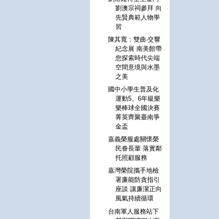
劉澳宗祠參拜 向
先賢典範人物學
習
陳其寬：雙曲‧交響
紀念展 南美館帶
您探索時代尖端
空間意境與水墨
之美
國中小學生普及化
運動5、6年級樂
樂棒球全國決賽
菁英齊聚臺南爭
金盃
嘉義榮服處關懷榮
民眷長輩 落實鄰
托照顧服務
嘉灣榮院攜手地檢
署廉能防貪指引
座談 讓廉潔正向
風氣持續循環
台南軍人服務站下