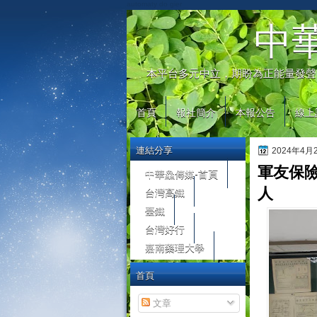
automaty do gier
中
本平台多元中立，期盼為正能量發聲
首頁
報社簡介
本報公告
線上
連結分享
2024年4
軍友保
中華鱻傳媒-首頁
台灣高鐵
人
臺鐵
台灣好行
嘉南藥理大學
首頁
文章