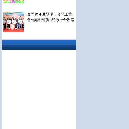
金門物產展登場！金門工業
會×漢神洲際浯島原汁全攻略
..