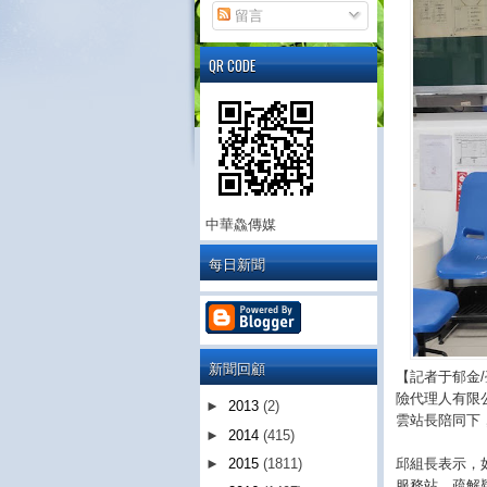
留言
QR CODE
中華鱻傳媒
每日新聞
新聞回顧
【記者于郁金
險代理人有限公
►
2013
(2)
雲站長陪同下
►
2014
(415)
邱組長表示，
►
2015
(1811)
服務站，疏解