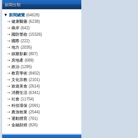
新聞分類
▼
新聞總覽
(64628)
⇢
健康醫藥
(6238)
⇢
兩岸
(642)
⇢
國防警政
(15326)
⇢
國際
(222)
⇢
地方
(2035)
⇢
娛樂影劇
(807)
⇢
房地產
(689)
⇢
政治
(1295)
⇢
教育學術
(8402)
⇢
文化宗教
(2101)
⇢
旅遊美食
(2614)
⇢
消費生活
(6341)
⇢
社會
(11754)
⇢
科技環保
(2091)
⇢
農漁牧業
(2544)
⇢
運動體育
(701)
⇢
金融財經
(826)