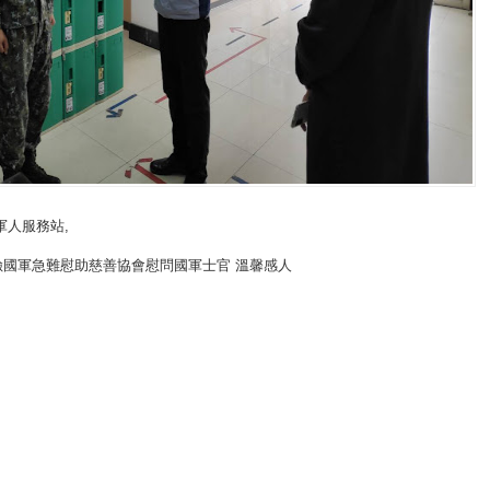
軍人服務站
,
險國軍急難慰助慈善協會慰問國軍士官 溫馨感人