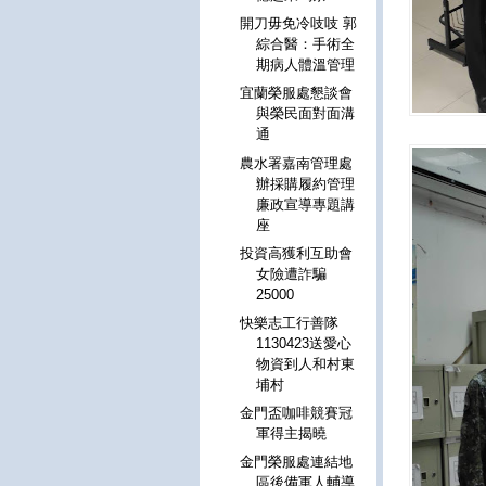
開刀毋免冷吱吱 郭
綜合醫：手術全
期病人體溫管理
宜蘭榮服處懇談會
與榮民面對面溝
通
農水署嘉南管理處
辦採購履約管理
廉政宣導專題講
座
投資高獲利互助會
女險遭詐騙
25000
快樂志工行善隊
1130423送愛心
物資到人和村東
埔村
金門盃咖啡競賽冠
軍得主揭曉
金門榮服處連結地
區後備軍人輔導