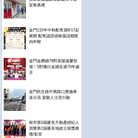
宣誓典禮
金門115年中秋配售酒8/17起
展開 配售認證或恢復請期限
內申辦
金門金鑽婚79對表揚溫馨登
場！5對獲白金婚走過70年歲
月
金門民生路中興路口實施車
道分流 駕駛人注意行駛
南市第5屆優良不動產經紀人
員暨第2屆優良地政士頒獎典
禮/影音