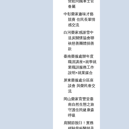
營慰問國軍士官
眷屬
中彰榮家趣味才藝
競賽 住民長輩情
感交流
白河榮家感謝雪中
送炭關懷協會聯
袂慈善團體捐善
款
臺南榮服處辦年度
職涯講座×就學就
業職訓服務工作
說明×就業媒合
屏東榮服處分區座
談會 與榮民眷交
流
岡山榮家育豐堂臺
南自然生態之旅
守護住民健康森
呼吸
肩關節脫臼！實務
經驗骨科醫師及