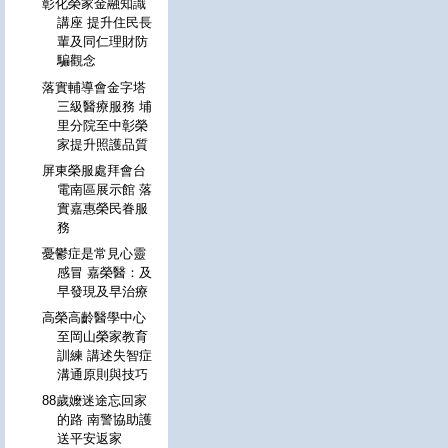
彰化榮家金融知識
講座 提升住民長
輩及同仁理財防
騙觀念
落實輔導會金字塔
三級醫療服務 埔
里分院至中彰榮
家提升照護品質
屏東榮服處拜會台
電南區展示館 落
實嘉惠榮民眷服
務
憂鬱症是常見心靈
感冒 嘉榮醫：及
早發現及早治療
高榮高齡醫學中心
至岡山榮家教育
訓練 講述失智症
溝通原則與技巧
88歲嬤迷途忘回家
的路 南警協助護
送平安返家