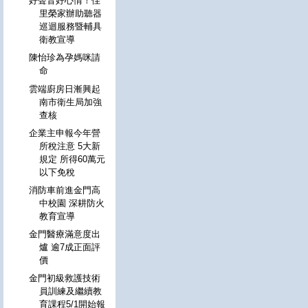
好聲音好心情！佳
里榮家辦助聽器
巡迴服務暨輔具
衛教宣導
陳怡珍為孕媽咪請
命
雲端廚房日漸興起
南市衛生局加強
查核
企業主申報今年營
所稅注意 5大新
規定 所得60萬元
以下免稅
消防車前進金門高
中校園 深耕防火
教育宣導
金門醫療滿意度出
爐 逾7成正面評
價
金門初級救護技術
員訓練及繼續教
育課程5/1開始報