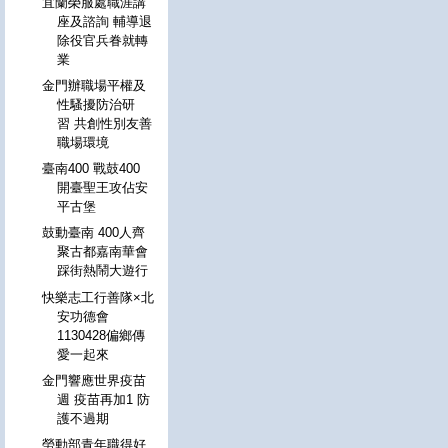
宜蘭榮服處職涯講
座及諮詢 輔導退
除役官兵眷就轉
業
金門辦職場平權及
性騷擾防治研
習 共創性別友善
職場環境
臺南400 戰鼓400
開臺聖王攻佔安
平古堡
鼓動臺南 400人齊
聚古都嘉南華會
踩街熱鬧大遊行
快樂志工行善隊×北
安功德會
1130428偏鄉傳
愛一起來
金門響應世界疫苗
週 疫苗再加1 防
護不過期
勞動部青年職得好