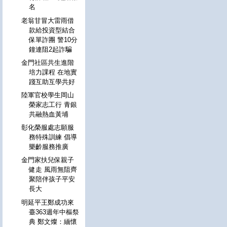
名
老翁甘冒大雷雨借
款給投資型結合
保單詐團 警10分
鐘連阻2起詐騙
金門社區共生進階
培力課程 在地實
踐互助互學共好
陸軍官校學生岡山
榮家志工行 青銀
共融熱血黃埔
彰化榮服處志願服
務特殊訓練 倡導
樂齡服務推廣
金門家扶兒保親子
健走 風雨無阻齊
聚陪伴孩子平安
長大
明延平王鄭成功來
臺363週年中樞祭
典 鄭文燦：緬懷