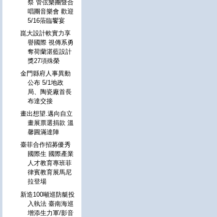
祭 管弦樂團暨合
唱團音樂會 歡迎
5/16蒞臨饗宴
崑大設計軟實力享
譽國際 視傳系勇
奪荷蘭湛藍設計
獎27項殊榮
金門縣府人事異動
公布 5/1地政
局、陶瓷廠首長
布達交接
畫出想望.邁向自立
畫展票選捐款 溫
馨圓滿達陣
臺菲合作招募優秀
國際生 國際產業
人才教育專班菲
律賓教育展馬尼
拉登場
新造100噸巡防艇投
入執法 臺南海巡
增添生力軍/影音