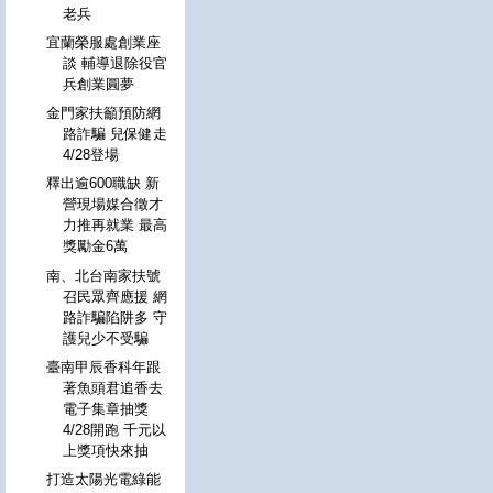
老兵
宜蘭榮服處創業座
談 輔導退除役官
兵創業圓夢
金門家扶籲預防網
路詐騙 兒保健走
4/28登場
釋出逾600職缺 新
營現場媒合徵才
力推再就業 最高
獎勵金6萬
南、北台南家扶號
召民眾齊應援 網
路詐騙陷阱多 守
護兒少不受騙
臺南甲辰香科年跟
著魚頭君追香去
電子集章抽獎
4/28開跑 千元以
上獎項快來抽
打造太陽光電綠能