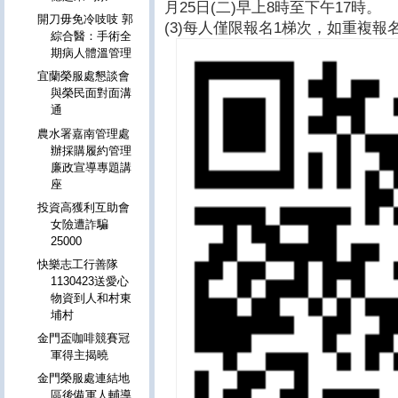
月25日(二)早上8時至下午17時。
開刀毋免冷吱吱 郭
(3)每人僅限報名1梯次，如重複
綜合醫：手術全
期病人體溫管理
宜蘭榮服處懇談會
與榮民面對面溝
通
農水署嘉南管理處
辦採購履約管理
廉政宣導專題講
座
投資高獲利互助會
女險遭詐騙
25000
快樂志工行善隊
1130423送愛心
物資到人和村東
埔村
金門盃咖啡競賽冠
軍得主揭曉
金門榮服處連結地
區後備軍人輔導