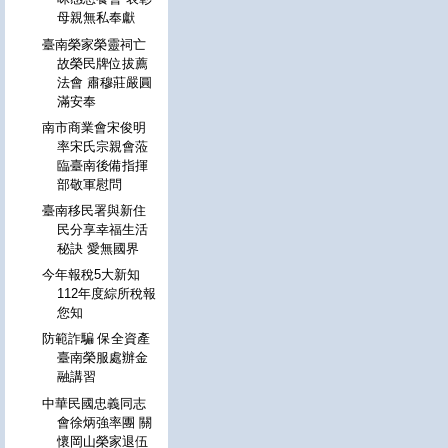
母親無私奉獻
臺南榮家榮靈祠亡
故榮民牌位拔薦
法會 肅穆莊嚴圓
滿安奉
南市商業會宋俊明
率宋氏宗親會蒞
臨臺南後備指揮
部敬軍慰問
臺南移民署與新住
民分享幸福生活
秘訣 愛無國界
今年報稅5大新知
112年度綜所稅報
您知
防範詐騙 保全資產
臺南榮服處辦金
融講習
中華民國忠義同志
會徐炳強率團 關
懷岡山榮家退伍