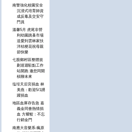
南警強化校園安全
沉浸式培育師資
成反毒及交安守
門員
溫馨5月 虎尾非營
利幼園跳蚤市場
送愛到雲林家扶
洋桔梗花祝母親
節快樂
七股鄉村區整體規
劃巡迴駐點工作
站開跑 邀您同開
槓聊未來
塩埕天后宮捐血 林
美燕：歡迎5/1踴
躍捐血
地區血庫存告急 嘉
義金同會熱情捐
血 方耀蛟：不忘
行銷金門
南應大音樂系-瘋原