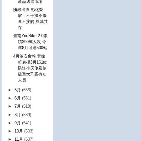
產品邁進市場
獼猴出沒 彰化榮
家：不干擾不餵
食不接觸 與其共
存
臺南YouBike 2.0累
積390萬人次 今
年8月可達500站
4月治安會報 黃偉
哲表揚3月161位
防詐小天使及偵
破重大刑案有功
人員
►
5月
(656)
►
6月
(561)
►
7月
(518)
►
8月
(589)
►
9月
(541)
►
10月
(603)
►
11月
(607)