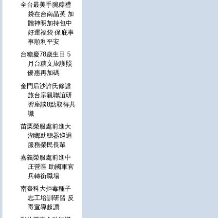
全台最美手腕粽禮
袋在台南晶英 加
贈神明加持包中
好運福袋 保庇事
事順利平安
台糖慶78歲生日 5
月台糖文旅護照
優惠再加碼
金門后沙許氏修譜
旅台宗親聯誼研
習座談8點取得共
識
苗栗榮服處前進大
湖鄉助聽器巡迴
服務榮民長輩
嘉義榮服處前進中
庄營區 助國軍官
兵轉銜職場
南臺科大拒毒種子
志工培訓研習 反
毒宣導超讚