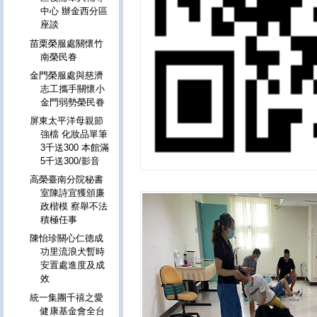
中心 辦金西分區
座談
苗栗榮服處關懷竹
南榮民眷
金門榮服處與慈濟
志工攜手關懷小
金門弱勢榮民眷
屏東太平洋母親節
強檔 化妝品單筆
3千送300 本館滿
5千送300/影音
高榮臺南分院秘書
室陳詩宜獲頒廉
政楷模 察舉不法
積極任事
陳怡珍關心仁德成
功里流浪犬暫時
安置處進度及成
效
統一集團千禧之愛
健康基金會全台