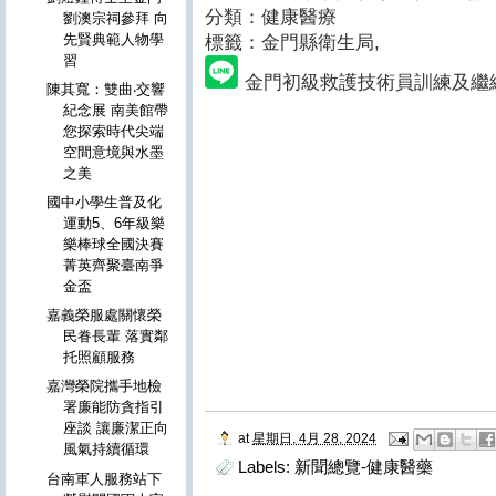
分類：健康醫療
劉澳宗祠參拜 向
先賢典範人物學
標籤：金門縣衛生局
,
習
金門初級救護技術員訓練及繼續
陳其寬：雙曲‧交響
紀念展 南美館帶
您探索時代尖端
空間意境與水墨
之美
國中小學生普及化
運動5、6年級樂
樂棒球全國決賽
菁英齊聚臺南爭
金盃
嘉義榮服處關懷榮
民眷長輩 落實鄰
托照顧服務
嘉灣榮院攜手地檢
署廉能防貪指引
座談 讓廉潔正向
at
星期日, 4月 28, 2024
風氣持續循環
Labels:
新聞總覽-健康醫藥
台南軍人服務站下