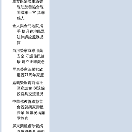
軍友保險國軍急難
慰助慈善協會慰
問國軍士官 溫馨
感人
金大與金門地院攜
手 提升在地民眾
法律訴訟服務品
質
白河榮家宣導用藥
安全 守護住民健
康 建立正確觀念
屏東榮家溫馨歡欣
慶祝71周年家慶
嘉義榮服處前進社
區座談會 與退除
役官兵交流意見
中華佛教善緣慈善
會祝賀榮家壽星
長輩 溫馨祝福滿
堂歡喜
屏東榮服處珍愛媽
咪感恩餐會 表彰