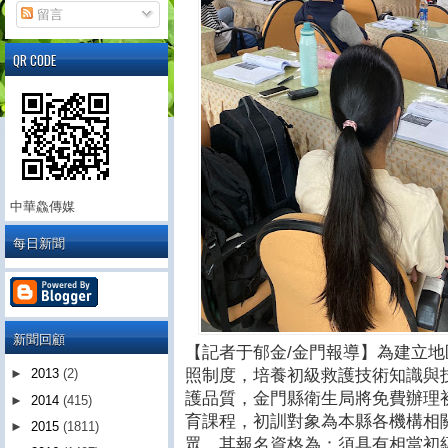
留言
QR CODE
中華鱻傳媒
每日新聞
新聞回顧
【記者于郁金/金門報導】為建立
照制度，培養初級救護技術知識與
►
2013
(2)
護品質，金門縣衛生局將免費辦理初
►
2014
(415)
育課程，初訓對象為本縣各機構相關
►
2015
(1811)
眾，其報名資格為：須具有相當初