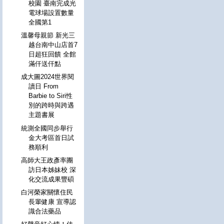
校園 臺南完成光
電球場設置數量
全國第1
溫馨母親節 新光三
越台南中山店首7
日超狂回饋 全館
滿仟送仟點
成大圖2024世界閱
讀日 From
Barbie to Siri性
別的跨時與跨遇
主題書展
統測全國同步舉行
金大考區首日試
務順利
高師大王政彥率團
訪日本姊妹校 深
化交流成果豐碩
白河榮家關懷住民
長輩健康 宣導認
識合法藥品