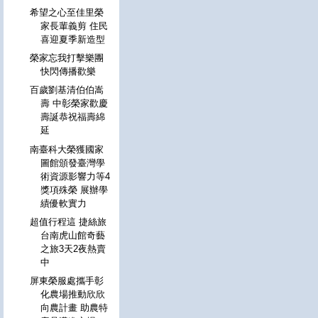
希望之心至佳里榮
家長輩義剪 住民
喜迎夏季新造型
榮家忘我打擊樂團
快閃傳播歡樂
百歲劉基清伯伯嵩
壽 中彰榮家歡慶
壽誕恭祝福壽綿
延
南臺科大榮獲國家
圖館頒發臺灣學
術資源影響力等4
獎項殊榮 展辦學
績優軟實力
超值行程這 捷絲旅
台南虎山館奇藝
之旅3天2夜熱賣
中
屏東榮服處攜手彰
化農場推動欣欣
向農計畫 助農特