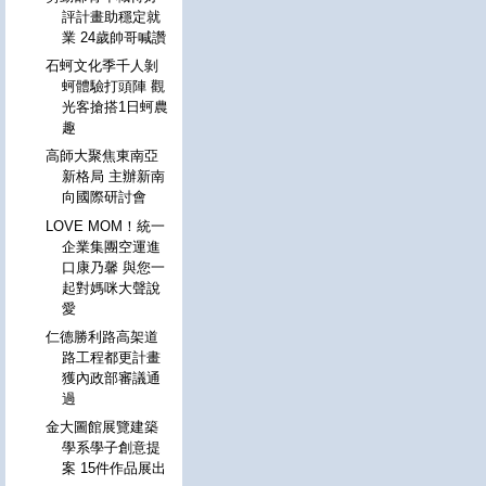
評計畫助穩定就
業 24歲帥哥喊讚
石蚵文化季千人剝
蚵體驗打頭陣 觀
光客搶搭1日蚵農
趣
高師大聚焦東南亞
新格局 主辦新南
向國際研討會
LOVE MOM！統一
企業集團空運進
口康乃馨 與您一
起對媽咪大聲說
愛
仁德勝利路高架道
路工程都更計畫
獲內政部審議通
過
金大圖館展覽建築
學系學子創意提
案 15件作品展出