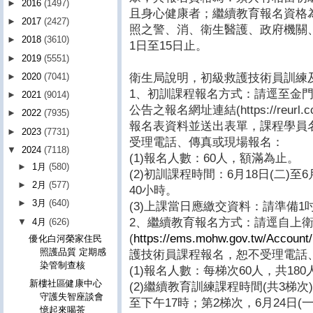
►
2016
(1497)
且身心健康者；繼續教育報名資格
►
2017
(2427)
照之警、消、衛生醫護、政府機關
►
2018
(3610)
1日至15日止。
►
2019
(5551)
衛生局說明，初級救護技術員訓練
►
2020
(7041)
1、初訓課程報名方式：請逕至金
►
2021
(9014)
公告之報名網址連結(https://reurl
►
2022
(7935)
報名表資料並送出表單，課程學員
►
2023
(7731)
受理電話、傳真或現場報名：
▼
2024
(7118)
(1)報名人數：60人，額滿為止。
►
1月
(580)
(2)初訓課程時間：6月18日(二)至
►
2月
(577)
40小時。
►
3月
(640)
(3)上課當日應繳交資料：請準備
2、繼續教育報名方式：請逕自上
▼
4月
(626)
(
https://ems.mohw.gov.tw/Account/
優化白河榮家住民
照護品質 定期感
護技術員課程報名，恕不受理電話
染管制查核
(1)報名人數：每梯次60人，共18
新樓社區健康中心
(2)繼續教育訓練課程時間(共3梯次)
守護失智座談會
至下午17時；第2梯次，6月24日(
憶起來喝茶