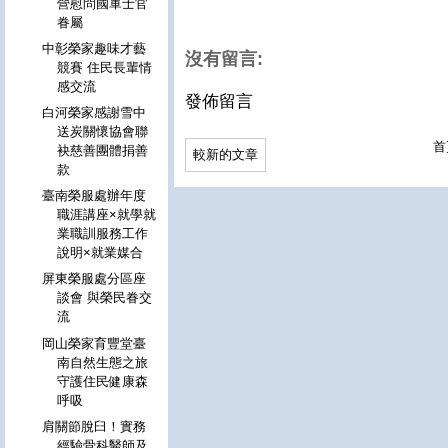
營慰問國軍士官
眷屬
中彰榮家趣味才藝
沒有留言:
競賽 住民長輩情
感交流
發佈留言
白河榮家感謝雪中
送炭關懷協會聯
首
袂慈善團體捐善
較新的文章
款
臺南榮服處辦年度
職涯講座×就學就
業職訓服務工作
說明×就業媒合
屏東榮服處分區座
談會 與榮民眷交
流
岡山榮家育豐堂臺
南自然生態之旅
守護住民健康森
呼吸
肩關節脫臼！實務
經驗骨科醫師及