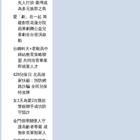
先人打拚 臺灣成
為多元族群之島
愛「劇」在一起 籌
建創世花蓮分院
蘋果劇團公益兒
童劇全台巡演啟
動
台鋼科大×君毅高中
締結教育策略聯
盟 共同培育畢業
即就業人才
428兒保日 北高雄
家扶籲：預防網
路詐騙 全民兒保
特攻隊
女1天為愛2次匯款
警銀聯手成功防
守阻詐
金門倡導關懷人守
護高齡者尊嚴 成
無依長輩類家人