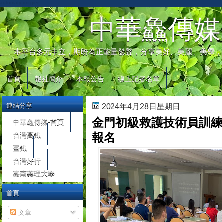
automaty do gier
中華鱻傳媒
本平台多元中立，期盼為正能量發聲，分享美好、美麗、美學，
首頁
報社簡介
本報公告
線上記者名單
連結分享
2024年4月28日星期日
金門初級救護技術員訓練
中華鱻傳媒-首頁
台灣高鐵
報名
臺鐵
台灣好行
嘉南藥理大學
首頁
文章