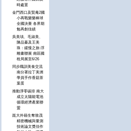
時處置
金門西口及賢庵2國
小再戰樂樂棒球
全國決賽 各界期
勉再創佳績
吳美瑱、毛淑美、
陳品蓁及王美
珠：緩慢之旅-浮
雕畫聯展 南區國
稅局展至6/26
同步職訓美食交流
南分署拉丁美洲
學員手作香菇茶
葉蛋
推動淨零碳排 南大
成立太陽能電池
循環經濟產業聯
盟
崑大外籍生奪致茂
精密機械與量測
技術論文獎佳作