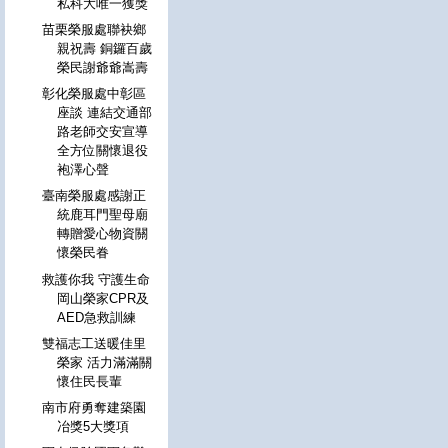
私科大唯一獲獎
苗栗榮服處聯袂鄉
親祝壽 銅鑼百歲
榮民謝爺爺嵩壽
彰化榮服處中彰區
座談 連結交通部
路老師交安宣導
全方位關懷退役
袍澤心聲
臺南榮服處感謝正
統鹿耳門聖母廟
轉贈愛心物資關
懷榮民眷
救護你我 守護生命
岡山榮家CPR及
AED急救訓練
雙福志工送暖佳里
榮家 活力滿滿關
懷住民長輩
南市府勇奪建築園
冶獎5大獎項