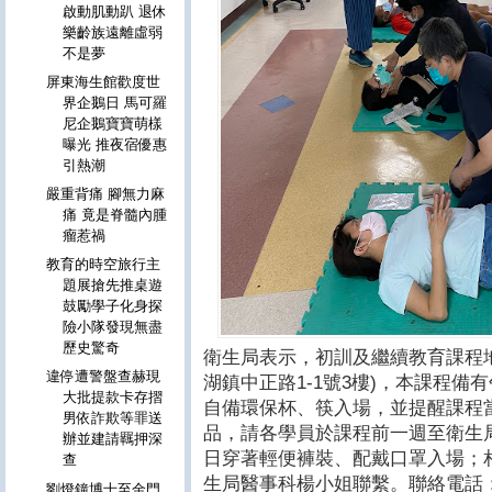
啟動肌動趴 退休
樂齡族遠離虛弱
不是夢
屏東海生館歡度世
界企鵝日 馬可羅
尼企鵝寶寶萌樣
曝光 推夜宿優惠
引熱潮
嚴重背痛 腳無力麻
痛 竟是脊髓內腫
瘤惹禍
教育的時空旅行主
題展搶先推桌遊
鼓勵學子化身探
險小隊發現無盡
歷史驚奇
衛生局表示，初訓及繼續教育課程地
違停遭警盤查赫現
湖鎮中正路1-1號3樓)，本課程
大批提款卡存摺
自備環保杯、筷入場，並提醒課程
男依詐欺等罪送
品，請各學員於課程前一週至衛生
辦並建請羈押深
日穿著輕便褲裝、配戴口罩入場；
查
生局醫事科楊小姐聯繫。聯絡電話：082
劉燈鐘博士至金門