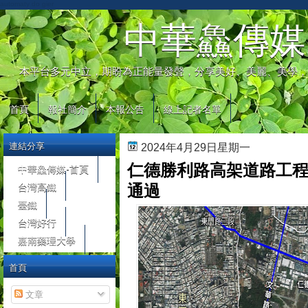
automaty do gier
中華鱻傳媒
本平台多元中立，期盼為正能量發聲，分享美好、美麗、美學，
首頁
報社簡介
本報公告
線上記者名單
連結分享
2024年4月29日星期一
仁德勝利路高架道路工程
中華鱻傳媒-首頁
台灣高鐵
通過
臺鐵
台灣好行
嘉南藥理大學
首頁
文章