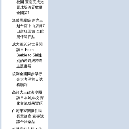
校園 臺南完成光
電球場設置數量
全國第1
溫馨母親節 新光三
越台南中山店首7
日超狂回饋 全館
滿仟送仟點
成大圖2024世界閱
讀日 From
Barbie to Siri性
別的跨時與跨遇
主題書展
統測全國同步舉行
金大考區首日試
務順利
高師大王政彥率團
訪日本姊妹校 深
化交流成果豐碩
白河榮家關懷住民
長輩健康 宣導認
識合法藥品