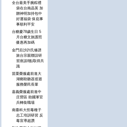
全台最美手腕粽禮
袋在台南晶英 加
贈神明加持包中
好運福袋 保庇事
事順利平安
台糖慶78歲生日 5
月台糖文旅護照
優惠再加碼
金門后沙許氏修譜
旅台宗親聯誼研
習座談8點取得共
識
苗栗榮服處前進大
湖鄉助聽器巡迴
服務榮民長輩
嘉義榮服處前進中
庄營區 助國軍官
兵轉銜職場
南臺科大拒毒種子
志工培訓研習 反
毒宣導超讚