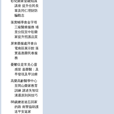
彰化榮家金融知識
講座 提升住民長
輩及同仁理財防
騙觀念
落實輔導會金字塔
三級醫療服務 埔
里分院至中彰榮
家提升照護品質
屏東榮服處拜會台
電南區展示館 落
實嘉惠榮民眷服
務
憂鬱症是常見心靈
感冒 嘉榮醫：及
早發現及早治療
高榮高齡醫學中心
至岡山榮家教育
訓練 講述失智症
溝通原則與技巧
88歲嬤迷途忘回家
的路 南警協助護
送平安返家