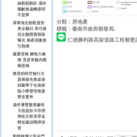
啟動肌動趴 退休
樂齡族遠離虛弱
不是夢
分類：房地產
屏東海生館歡度世
標籤：臺南市政府都發局
,
界企鵝日 馬可羅
尼企鵝寶寶萌樣
仁德勝利路高架道路工程都更
曝光 推夜宿優惠
引熱潮
嚴重背痛 腳無力麻
痛 竟是脊髓內腫
瘤惹禍
教育的時空旅行主
題展搶先推桌遊
鼓勵學子化身探
險小隊發現無盡
歷史驚奇
違停遭警盤查赫現
大批提款卡存摺
男依詐欺等罪送
辦並建請羈押深
查
劉燈鐘博士至金門