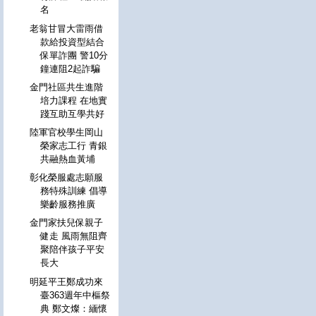
名
老翁甘冒大雷雨借
款給投資型結合
保單詐團 警10分
鐘連阻2起詐騙
金門社區共生進階
培力課程 在地實
踐互助互學共好
陸軍官校學生岡山
榮家志工行 青銀
共融熱血黃埔
彰化榮服處志願服
務特殊訓練 倡導
樂齡服務推廣
金門家扶兒保親子
健走 風雨無阻齊
聚陪伴孩子平安
長大
明延平王鄭成功來
臺363週年中樞祭
典 鄭文燦：緬懷