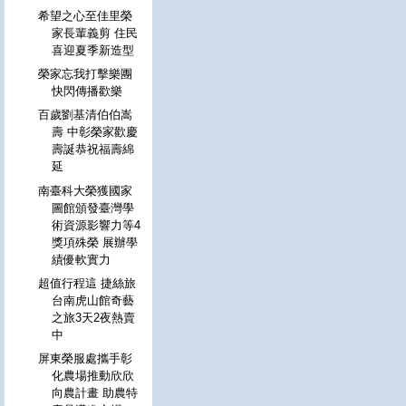
希望之心至佳里榮
家長輩義剪 住民
喜迎夏季新造型
榮家忘我打擊樂團
快閃傳播歡樂
百歲劉基清伯伯嵩
壽 中彰榮家歡慶
壽誕恭祝福壽綿
延
南臺科大榮獲國家
圖館頒發臺灣學
術資源影響力等4
獎項殊榮 展辦學
績優軟實力
超值行程這 捷絲旅
台南虎山館奇藝
之旅3天2夜熱賣
中
屏東榮服處攜手彰
化農場推動欣欣
向農計畫 助農特