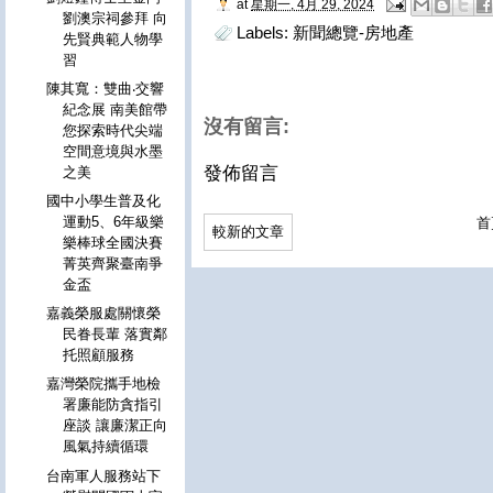
at
星期一, 4月 29, 2024
劉澳宗祠參拜 向
Labels:
新聞總覽-房地產
先賢典範人物學
習
陳其寬：雙曲‧交響
紀念展 南美館帶
沒有留言:
您探索時代尖端
空間意境與水墨
發佈留言
之美
國中小學生普及化
運動5、6年級樂
首
較新的文章
樂棒球全國決賽
菁英齊聚臺南爭
金盃
嘉義榮服處關懷榮
民眷長輩 落實鄰
托照顧服務
嘉灣榮院攜手地檢
署廉能防貪指引
座談 讓廉潔正向
風氣持續循環
台南軍人服務站下