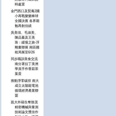
時處置
金門西口及賢庵2國
小再戰樂樂棒球
全國決賽 各界期
勉再創佳績
吳美瑱、毛淑美、
陳品蓁及王美
珠：緩慢之旅-浮
雕畫聯展 南區國
稅局展至6/26
同步職訓美食交流
南分署拉丁美洲
學員手作香菇茶
葉蛋
推動淨零碳排 南大
成立太陽能電池
循環經濟產業聯
盟
崑大外籍生奪致茂
精密機械與量測
技術論文獎佳作