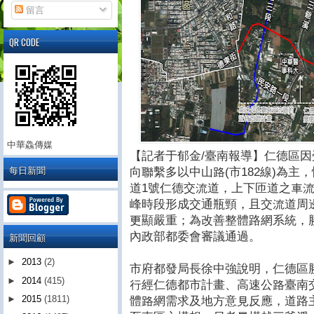
留言
QR CODE
中華鱻傳媒
【記者于郁金/臺南報導】仁德區因
每日新聞
向聯繫多以中山路(市182線)為
道1號仁德交流道，上下匝道之車
峰時段形成交通瓶頸，且交流道周
更顯嚴重；為改善整體路網系統，勝利
內政部都委會審議通過。
新聞回顧
►
2013
(2)
市府都發局長徐中強說明，仁德區勝
►
2014
(415)
行經仁德都市計畫、高速公路臺南
►
2015
(1811)
體路網需求及地方意見反應，道路