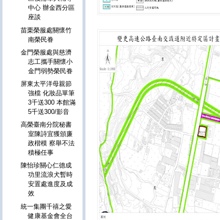
中心 辦金西分區
座談
苗栗榮服處關懷竹
南榮民眷
金門榮服處與慈濟
志工攜手關懷小
金門弱勢榮民眷
屏東太平洋母親節
強檔 化妝品單筆
3千送300 本館滿
5千送300/影音
高榮臺南分院秘書
室陳詩宜獲頒廉
政楷模 察舉不法
積極任事
陳怡珍關心仁德成
功里流浪犬暫時
安置處進度及成
效
統一集團千禧之愛
健康基金會全台