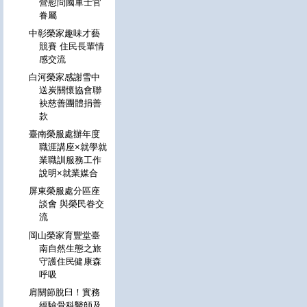
營慰問國軍士官
眷屬
中彰榮家趣味才藝
競賽 住民長輩情
感交流
白河榮家感謝雪中
送炭關懷協會聯
袂慈善團體捐善
款
臺南榮服處辦年度
職涯講座×就學就
業職訓服務工作
說明×就業媒合
屏東榮服處分區座
談會 與榮民眷交
流
岡山榮家育豐堂臺
南自然生態之旅
守護住民健康森
呼吸
肩關節脫臼！實務
經驗骨科醫師及