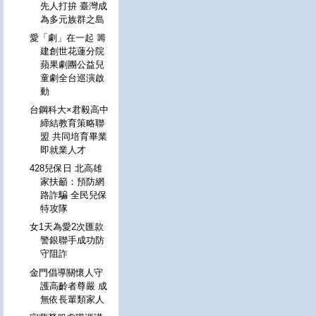
先人打拚 臺灣成
為多元族群之島
愛「劇」在一起 籌
建創世花蓮分院
蘋果劇團公益兒
童劇全台巡演啟
動
台鋼科大×君毅高中
締結教育策略聯
盟 共同培育畢業
即就業人才
428兒保日 北高雄
家扶籲：預防網
路詐騙 全民兒保
特攻隊
女1天為愛2次匯款
警銀聯手成功防
守阻詐
金門倡導關懷人守
護高齡者尊嚴 成
無依長輩類家人