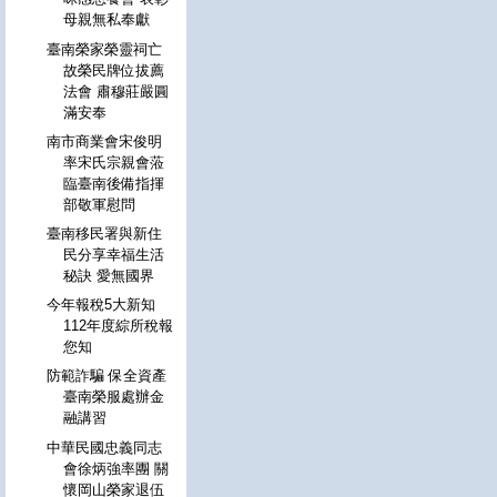
母親無私奉獻
臺南榮家榮靈祠亡
故榮民牌位拔薦
法會 肅穆莊嚴圓
滿安奉
南市商業會宋俊明
率宋氏宗親會蒞
臨臺南後備指揮
部敬軍慰問
臺南移民署與新住
民分享幸福生活
秘訣 愛無國界
今年報稅5大新知
112年度綜所稅報
您知
防範詐騙 保全資產
臺南榮服處辦金
融講習
中華民國忠義同志
會徐炳強率團 關
懷岡山榮家退伍