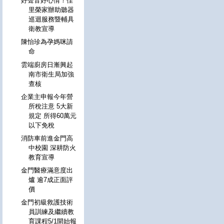
好聲音好心情！佳
里榮家辦助聽器
巡迴服務暨輔具
衛教宣導
陳怡珍為孕媽咪請
命
雲端廚房日漸興起
南市衛生局加強
查核
企業主申報今年營
所稅注意 5大新
規定 所得60萬元
以下免稅
消防車前進金門高
中校園 深耕防火
教育宣導
金門醫療滿意度出
爐 逾7成正面評
價
金門初級救護技術
員訓練及繼續教
育課程5/1開始報