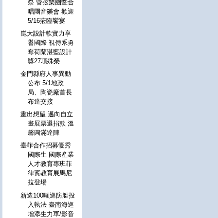
祭 管弦樂團暨合
唱團音樂會 歡迎
5/16蒞臨饗宴
崑大設計軟實力享
譽國際 視傳系勇
奪荷蘭湛藍設計
獎27項殊榮
金門縣府人事異動
公布 5/1地政
局、陶瓷廠首長
布達交接
畫出想望.邁向自立
畫展票選捐款 溫
馨圓滿達陣
臺菲合作招募優秀
國際生 國際產業
人才教育專班菲
律賓教育展馬尼
拉登場
新造100噸巡防艇投
入執法 臺南海巡
增添生力軍/影音