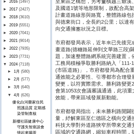
至東區之構想，另考量橫越三爺溪
►
2016
(1497)
及國道1號等地形限制，故配合高
►
2017
(2427)
計畫道路線形與路寬，整體路線包
►
2018
(3610)
與德東街口，全長約2公里；以達
►
2019
(5551)
向交通擁塞狀況之目標。
►
2020
(7041)
►
2021
(9014)
市府都發局表示，近年來已先後完
►
2022
(7935)
畫道路(德糖路延伸到文華路三段)
題，加速整體路網系統完善建置，
►
2023
(7731)
工務局積極爭取勝利路納入「111-
▼
2024
(7118)
(市區道路)」，市府都發局為配合
►
1月
(580)
通效能之必要性、引導都市合理發
►
2月
(577)
變更，以符實際需求。勝利路變更2案
►
3月
(640)
會第1053次會議審議通過，此項
▼
4月
(626)
效能，帶來區域發展新動能。
優化白河榮家住民
照護品質 定期感
市府都發局指出，未來勝利路開闢
染管制查核
量，紓解東區至仁德區之橫向交通
新樓社區健康中心
科技大學對外道路狹窄所帶來交通
守護失智座談會
區域的交通路網，縮短車程時間，
憶起來喝茶