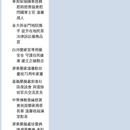
軍友保險國軍急難
慰助慈善協會慰
問國軍士官 溫馨
感人
金大與金門地院攜
手 提升在地民眾
法律訴訟服務品
質
白河榮家宣導用藥
安全 守護住民健
康 建立正確觀念
屏東榮家溫馨歡欣
慶祝71周年家慶
嘉義榮服處前進社
區座談會 與退除
役官兵交流意見
中華佛教善緣慈善
會祝賀榮家壽星
長輩 溫馨祝福滿
堂歡喜
屏東榮服處珍愛媽
咪感恩餐會 表彰