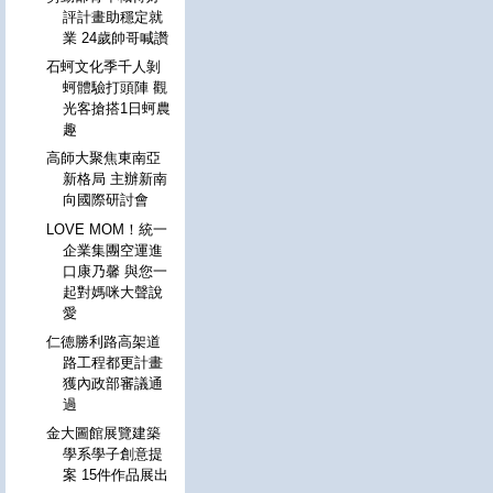
評計畫助穩定就
業 24歲帥哥喊讚
石蚵文化季千人剝
蚵體驗打頭陣 觀
光客搶搭1日蚵農
趣
高師大聚焦東南亞
新格局 主辦新南
向國際研討會
LOVE MOM！統一
企業集團空運進
口康乃馨 與您一
起對媽咪大聲說
愛
仁德勝利路高架道
路工程都更計畫
獲內政部審議通
過
金大圖館展覽建築
學系學子創意提
案 15件作品展出