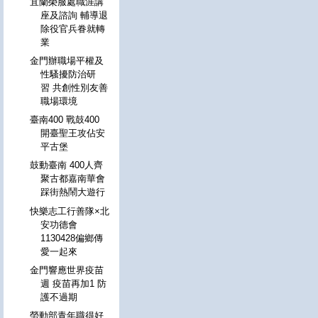
宜蘭榮服處職涯講
座及諮詢 輔導退
除役官兵眷就轉
業
金門辦職場平權及
性騷擾防治研
習 共創性別友善
職場環境
臺南400 戰鼓400
開臺聖王攻佔安
平古堡
鼓動臺南 400人齊
聚古都嘉南華會
踩街熱鬧大遊行
快樂志工行善隊×北
安功德會
1130428偏鄉傳
愛一起來
金門響應世界疫苗
週 疫苗再加1 防
護不過期
勞動部青年職得好