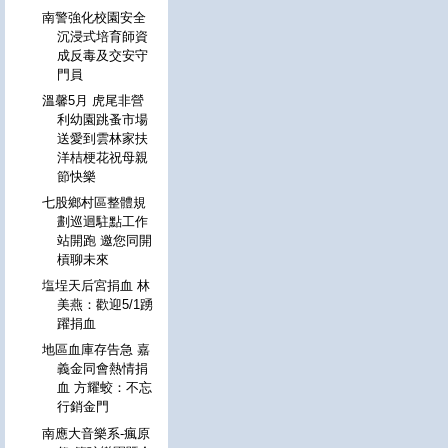
南警強化校園安全
沉浸式培育師資
成反毒及交安守
門員
溫馨5月 虎尾非營
利幼園跳蚤市場
送愛到雲林家扶
洋桔梗花祝母親
節快樂
七股鄉村區整體規
劃巡迴駐點工作
站開跑 邀您同開
槓聊未來
塩埕天后宮捐血 林
美燕：歡迎5/1踴
躍捐血
地區血庫存告急 嘉
義金同會熱情捐
血 方耀蛟：不忘
行銷金門
南應大音樂系-瘋原