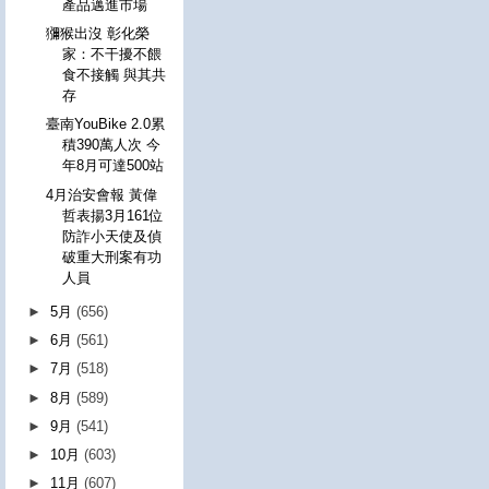
產品邁進市場
獼猴出沒 彰化榮
家：不干擾不餵
食不接觸 與其共
存
臺南YouBike 2.0累
積390萬人次 今
年8月可達500站
4月治安會報 黃偉
哲表揚3月161位
防詐小天使及偵
破重大刑案有功
人員
►
5月
(656)
►
6月
(561)
►
7月
(518)
►
8月
(589)
►
9月
(541)
►
10月
(603)
►
11月
(607)