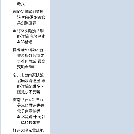
老兵
宜蘭榮服處創業座
談 輔導退除役官
兵創業圓夢
金門家扶籲預防網
路詐騙 兒保健走
4/28登場
釋出逾600職缺 新
營現場媒合徵才
力推再就業 最高
獎勵金6萬
南、北台南家扶號
召民眾齊應援 網
路詐騙陷阱多 守
護兒少不受騙
臺南甲辰香科年跟
著魚頭君追香去
電子集章抽獎
4/28開跑 千元以
上獎項快來抽
打造太陽光電綠能