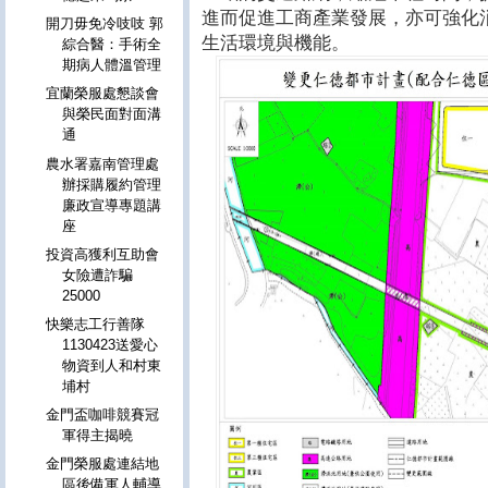
進而促進工商產業發展，亦可強化
開刀毋免冷吱吱 郭
生活環境與機能。
綜合醫：手術全
期病人體溫管理
宜蘭榮服處懇談會
與榮民面對面溝
通
農水署嘉南管理處
辦採購履約管理
廉政宣導專題講
座
投資高獲利互助會
女險遭詐騙
25000
快樂志工行善隊
1130423送愛心
物資到人和村東
埔村
金門盃咖啡競賽冠
軍得主揭曉
金門榮服處連結地
區後備軍人輔導