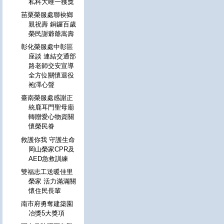
私科大唯一獲獎
苗栗榮服處聯袂鄉
親祝壽 銅鑼百歲
榮民謝爺爺嵩壽
彰化榮服處中彰區
座談 連結交通部
路老師交安宣導
全方位關懷退役
袍澤心聲
臺南榮服處感謝正
統鹿耳門聖母廟
轉贈愛心物資關
懷榮民眷
救護你我 守護生命
岡山榮家CPR及
AED急救訓練
雙福志工送暖佳里
榮家 活力滿滿關
懷住民長輩
南市府勇奪建築園
冶獎5大獎項